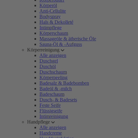
Körperöl
Anti-Cellulite
Bodyspray
Hals & Dekolleté
Intimpflege
Körperschaum
Massageöle & ätherische Öle
Sauna-Öl & -Aufguss
Körperreinigung
Alle anzeigen
Duschgel
Duschöl
Duschschaum
Körperpeeling
Badesalz & Badebomben
Badeöl & -milch
Badeschaum
Dusch- & Badesets
Feste Seife
Flüssigseife
Intimreinigung
Handpflege
Alle anzeigen
Handcreme