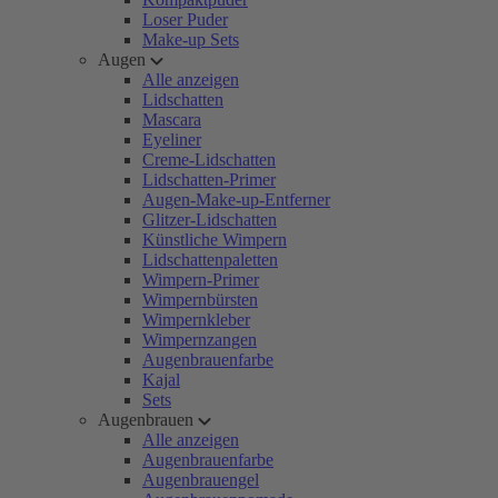
Loser Puder
Make-up Sets
Augen
Alle anzeigen
Lidschatten
Mascara
Eyeliner
Creme-Lidschatten
Lidschatten-Primer
Augen-Make-up-Entferner
Glitzer-Lidschatten
Künstliche Wimpern
Lidschattenpaletten
Wimpern-Primer
Wimpernbürsten
Wimpernkleber
Wimpernzangen
Augenbrauenfarbe
Kajal
Sets
Augenbrauen
Alle anzeigen
Augenbrauenfarbe
Augenbrauengel