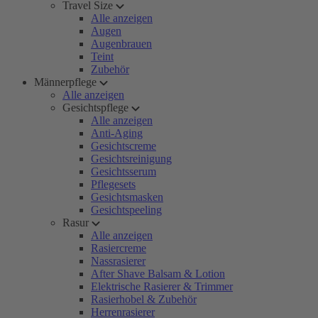
Travel Size
Alle anzeigen
Augen
Augenbrauen
Teint
Zubehör
Männerpflege
Alle anzeigen
Gesichtspflege
Alle anzeigen
Anti-Aging
Gesichtscreme
Gesichtsreinigung
Gesichtsserum
Pflegesets
Gesichtsmasken
Gesichtspeeling
Rasur
Alle anzeigen
Rasiercreme
Nassrasierer
After Shave Balsam & Lotion
Elektrische Rasierer & Trimmer
Rasierhobel & Zubehör
Herrenrasierer