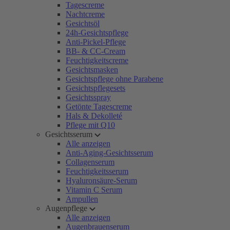
Tagescreme
Nachtcreme
Gesichtsöl
24h-Gesichtspflege
Anti-Pickel-Pflege
BB- & CC-Cream
Feuchtigkeitscreme
Gesichtsmasken
Gesichtspflege ohne Parabene
Gesichtspflegesets
Gesichtsspray
Getönte Tagescreme
Hals & Dekolleté
Pflege mit Q10
Gesichtsserum
Alle anzeigen
Anti-Aging-Gesichtsserum
Collagenserum
Feuchtigkeitsserum
Hyaluronsäure-Serum
Vitamin C Serum
Ampullen
Augenpflege
Alle anzeigen
Augenbrauenserum