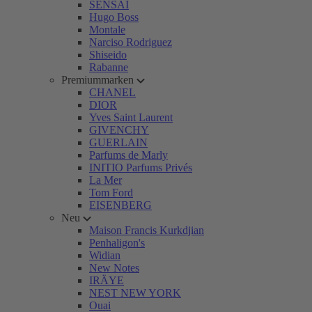
SENSAI
Hugo Boss
Montale
Narciso Rodriguez
Shiseido
Rabanne
Premiummarken
CHANEL
DIOR
Yves Saint Laurent
GIVENCHY
GUERLAIN
Parfums de Marly
INITIO Parfums Privés
La Mer
Tom Ford
EISENBERG
Neu
Maison Francis Kurkdjian
Penhaligon's
Widian
New Notes
IRÄYE
NEST NEW YORK
Ouai