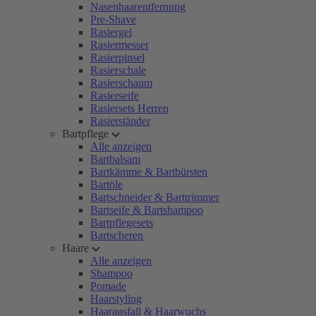
Nasenhaarentfernung
Pre-Shave
Rasiergel
Rasiermesser
Rasierpinsel
Rasierschale
Rasierschaum
Rasierseife
Rasiersets Herren
Rasierständer
Bartpflege
Alle anzeigen
Bartbalsam
Bartkämme & Bartbürsten
Bartöle
Bartschneider & Barttrimmer
Bartseife & Bartshampoo
Bartpflegesets
Bartscheren
Haare
Alle anzeigen
Shampoo
Pomade
Haarstyling
Haarausfall & Haarwuchs