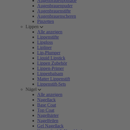
Augenbrauenpomade
Augenbrauenpuder
Augenbrauenstifte
Augenbrauenscheren
Pinzetten
Lippen
Alle anzeigen
Lippenstifte
Lipgloss
Lipliner
Lip-Plumper
Liquid Lipstick
Lippen Zubehör
Lippen-Primer
Lippenbalsam
Matter Lippenstift
Lippenstift-Sets
Nägel
Alle anzeigen
Nagellack
Base Coat
Top Coat
Nagelhärter
Nagelfeilen
Gel Nagellack