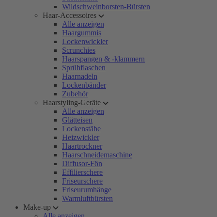
Wildschweinborsten-Bürsten
Haar-Accessoires
Alle anzeigen
Haargummis
Lockenwickler
Scrunchies
Haarspangen & -klammern
Sprühflaschen
Haarnadeln
Lockenbänder
Zubehör
Haarstyling-Geräte
Alle anzeigen
Glätteisen
Lockenstäbe
Heizwickler
Haartrockner
Haarschneidemaschine
Diffusor-Fön
Effilierschere
Friseurschere
Friseurumhänge
Warmluftbürsten
Make-up
Alle anzeigen