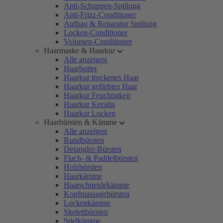
Anti-Schuppen-Spülung
Anti-Frizz-Conditioner
Aufbau & Reparatur Spülung
Locken-Conditioner
Volumen-Conditioner
Haarmaske & Haarkur
Alle anzeigen
Haarbutter
Haarkur trockenes Haar
Haarkur gefärbtes Haar
Haarkur Feuchtigkeit
Haarkur Keratin
Haarkur Locken
Haarbürsten & Kämme
Alle anzeigen
Rundbürsten
Detangler-Bürsten
Flach- & Paddelbürsten
Holzbürsten
Haarkämme
Haarschneidekämme
Kopfmassagebürsten
Lockenkämme
Skelettbürsten
Stielkämme