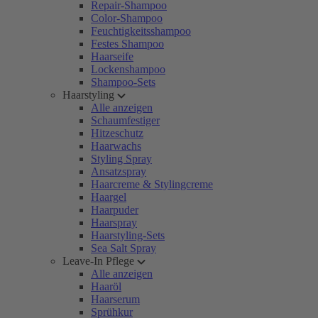
Repair-Shampoo
Color-Shampoo
Feuchtigkeitsshampoo
Festes Shampoo
Haarseife
Lockenshampoo
Shampoo-Sets
Haarstyling
Alle anzeigen
Schaumfestiger
Hitzeschutz
Haarwachs
Styling Spray
Ansatzspray
Haarcreme & Stylingcreme
Haargel
Haarpuder
Haarspray
Haarstyling-Sets
Sea Salt Spray
Leave-In Pflege
Alle anzeigen
Haaröl
Haarserum
Sprühkur