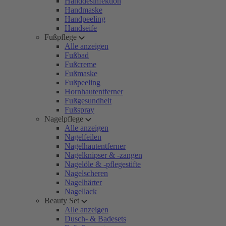
Handdesinfektion
Handmaske
Handpeeling
Handseife
Fußpflege
Alle anzeigen
Fußbad
Fußcreme
Fußmaske
Fußpeeling
Hornhautentferner
Fußgesundheit
Fußspray
Nagelpflege
Alle anzeigen
Nagelfeilen
Nagelhautentferner
Nagelknipser & -zangen
Nagelöle & -pflegestifte
Nagelscheren
Nagelhärter
Nagellack
Beauty Set
Alle anzeigen
Dusch- & Badesets