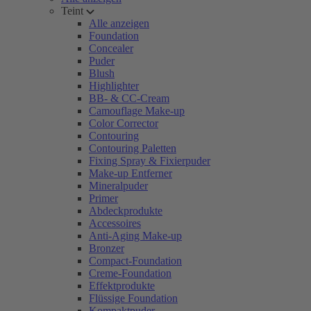
Teint
Alle anzeigen
Foundation
Concealer
Puder
Blush
Highlighter
BB- & CC-Cream
Camouflage Make-up
Color Corrector
Contouring
Contouring Paletten
Fixing Spray & Fixierpuder
Make-up Entferner
Mineralpuder
Primer
Abdeckprodukte
Accessoires
Anti-Aging Make-up
Bronzer
Compact-Foundation
Creme-Foundation
Effektprodukte
Flüssige Foundation
Kompaktpuder