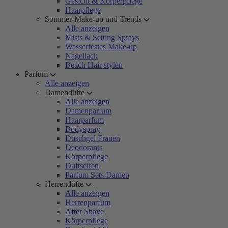
Gesicht & Körperpflege
Haarpflege
Sommer-Make-up und Trends
Alle anzeigen
Mists & Setting Sprays
Wasserfestes Make-up
Nagellack
Beach Hair stylen
Parfum
Alle anzeigen
Damendüfte
Alle anzeigen
Damenparfum
Haarparfum
Bodyspray
Duschgel Frauen
Deodorants
Körperpflege
Duftseifen
Parfum Sets Damen
Herrendüfte
Alle anzeigen
Herrenparfum
After Shave
Körperpflege