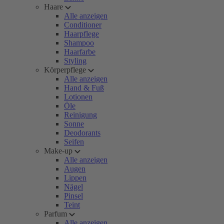
Haare
Alle anzeigen
Conditioner
Haarpflege
Shampoo
Haarfarbe
Styling
Körperpflege
Alle anzeigen
Hand & Fuß
Lotionen
Öle
Reinigung
Sonne
Deodorants
Seifen
Make-up
Alle anzeigen
Augen
Lippen
Nägel
Pinsel
Teint
Parfum
Alle anzeigen