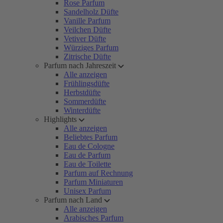
Rose Parfum
Sandelholz Düfte
Vanille Parfum
Veilchen Düfte
Vetiver Düfte
Würziges Parfum
Zitrische Düfte
Parfum nach Jahreszeit
Alle anzeigen
Frühlingsdüfte
Herbstdüfte
Sommerdüfte
Winterdüfte
Highlights
Alle anzeigen
Beliebtes Parfum
Eau de Cologne
Eau de Parfum
Eau de Toilette
Parfum auf Rechnung
Parfum Miniaturen
Unisex Parfum
Parfum nach Land
Alle anzeigen
Arabisches Parfum