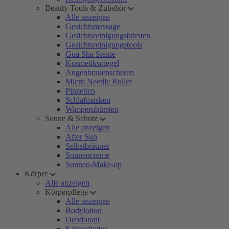
Beauty Tools & Zubehör
Alle anzeigen
Gesichtsmassage
Gesichtsreinigungsbürsten
Gesichtsreinigungstools
Gua Sha Steine
Kosmetikspiegel
Augenbrauenscheren
Micro Needle Roller
Pinzetten
Schlafmasken
Wimpernbürsten
Sonne & Schutz
Alle anzeigen
After Sun
Selbstbräuner
Sonnencreme
Sonnen-Make-up
Körper
Alle anzeigen
Körperpflege
Alle anzeigen
Bodylotion
Deodorant
Körperbutter