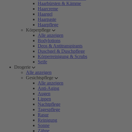
Haarbürsten & Kämme
Haarcreme
Haargel
Haarpaste
Haarpflege
Körperpflege
Alle anzeigen
Bodylotions
Deos & Antitranspirants
Duschgel & Duschpflege
Körperreinigung & Scrubs
Seife
Drogerie
Alle anzeigen
Gesichtspflege
Alle anzeigen
Anti-Aging
Augen
Lippen
Nachtpflege
Tagespflege
Rasur
Reinigung
Sonne
Zähne