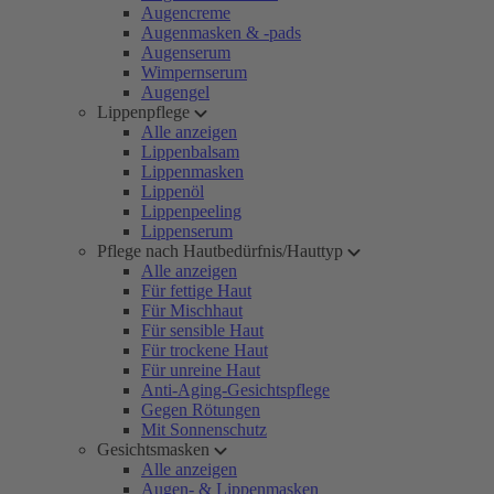
Augencreme
Augenmasken & -pads
Augenserum
Wimpernserum
Augengel
Lippenpflege
Alle anzeigen
Lippenbalsam
Lippenmasken
Lippenöl
Lippenpeeling
Lippenserum
Pflege nach Hautbedürfnis/Hauttyp
Alle anzeigen
Für fettige Haut
Für Mischhaut
Für sensible Haut
Für trockene Haut
Für unreine Haut
Anti-Aging-Gesichtspflege
Gegen Rötungen
Mit Sonnenschutz
Gesichtsmasken
Alle anzeigen
Augen- & Lippenmasken