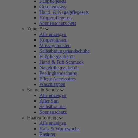
Fußpflegesets
Geschenksets
Hand- & Nagelpflegesets
Körperpflegesets
Sonnenschutz-Sets
Zubehör
Alle anzeigen
Körperbürsten
Massagebürsten
Selbstbräungshandschuhe
Fußpflegezubehör
Hand & Fuß-Schmuck
Nagelpflegezubehör
Peelinghandschuhe
Pflege Accessoires
Waschlappen
Sonne & Schutz
Alle anzeigen
After Sun
Selbstbräuner
Sonnenschutz
Haarentfernung
Alle anzeigen
Kalt- & Warmwachs
Rasierer