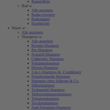
Rasurpflege
Bad
Alle anzeigen
Badaccessoires
Bademäntel
Handtücher
Haare
Alle anzeigen
Shampoos
Alle anzeigen
Keratin-Shampoo
Pre-Shampoo
Arganöl-Shampoo
Glättendes Shampoo
Volumenshampoo
Herren-Shampoo
2-in-1-Shampoo & -Conditioner
Naturkosmetik-Shampoo
Shampoo ohne Silikone & Co.
Silbershampoo
Teebaumöl-Shampoo
Tiefenreinigungsshampoo
Tönungsshampoo
Trockenshampoo
Anti-Schuppen-Shampoo