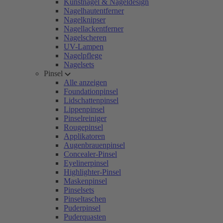
Kunstnägel & Nageldesign
Nagelhautentferner
Nagelknipser
Nagellackentferner
Nagelscheren
UV-Lampen
Nagelpflege
Nagelsets
Pinsel
Alle anzeigen
Foundationpinsel
Lidschattenpinsel
Lippenpinsel
Pinselreiniger
Rougepinsel
Applikatoren
Augenbrauenpinsel
Concealer-Pinsel
Eyelinerpinsel
Highlighter-Pinsel
Maskenpinsel
Pinselsets
Pinseltaschen
Puderpinsel
Puderquasten