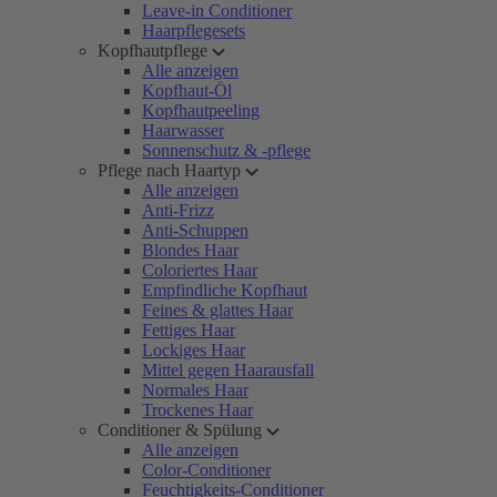
Leave-in Conditioner
Haarpflegesets
Kopfhautpflege
Alle anzeigen
Kopfhaut-Öl
Kopfhautpeeling
Haarwasser
Sonnenschutz & -pflege
Pflege nach Haartyp
Alle anzeigen
Anti-Frizz
Anti-Schuppen
Blondes Haar
Coloriertes Haar
Empfindliche Kopfhaut
Feines & glattes Haar
Fettiges Haar
Lockiges Haar
Mittel gegen Haarausfall
Normales Haar
Trockenes Haar
Conditioner & Spülung
Alle anzeigen
Color-Conditioner
Feuchtigkeits-Conditioner