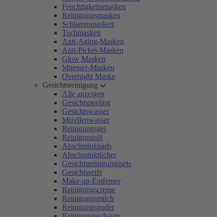
Feuchtigkeitsmasken
Reinigungsmasken
Schlammmasken
Tuchmasken
Anti-Aging-Masken
Anti-Pickel-Masken
Glow Masken
Mitesser-Masken
Overnight Maske
Gesichtsreinigung
Alle anzeigen
Gesichtspeeling
Gesichtswasser
Mizellenwasser
Reinigungsgel
Reinigungsöl
Abschminkpads
Abschminktücher
Gesichtsreinigungssets
Gesichtsseife
Make-up-Entferner
Reinigungscreme
Reinigungsmilch
Reinigungspuder
Reinigungsschaum