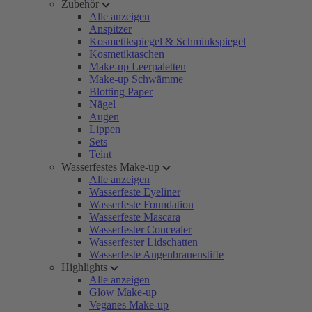
Zubehör
Alle anzeigen
Anspitzer
Kosmetikspiegel & Schminkspiegel
Kosmetiktaschen
Make-up Leerpaletten
Make-up Schwämme
Blotting Paper
Nägel
Augen
Lippen
Sets
Teint
Wasserfestes Make-up
Alle anzeigen
Wasserfeste Eyeliner
Wasserfeste Foundation
Wasserfeste Mascara
Wasserfester Concealer
Wasserfester Lidschatten
Wasserfeste Augenbrauenstifte
Highlights
Alle anzeigen
Glow Make-up
Veganes Make-up