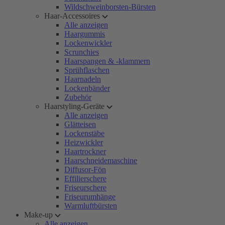
Wildschweinborsten-Bürsten
Haar-Accessoires
Alle anzeigen
Haargummis
Lockenwickler
Scrunchies
Haarspangen & -klammern
Sprühflaschen
Haarnadeln
Lockenbänder
Zubehör
Haarstyling-Geräte
Alle anzeigen
Glätteisen
Lockenstäbe
Heizwickler
Haartrockner
Haarschneidemaschine
Diffusor-Fön
Effilierschere
Friseurschere
Friseurumhänge
Warmluftbürsten
Make-up
Alle anzeigen