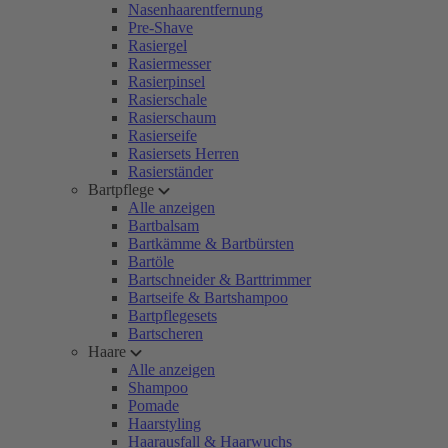
Nasenhaarentfernung
Pre-Shave
Rasiergel
Rasiermesser
Rasierpinsel
Rasierschale
Rasierschaum
Rasierseife
Rasiersets Herren
Rasierständer
Bartpflege
Alle anzeigen
Bartbalsam
Bartkämme & Bartbürsten
Bartöle
Bartschneider & Barttrimmer
Bartseife & Bartshampoo
Bartpflegesets
Bartscheren
Haare
Alle anzeigen
Shampoo
Pomade
Haarstyling
Haarausfall & Haarwuchs