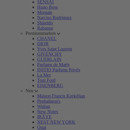
SENSAI
Hugo Boss
Montale
Narciso Rodriguez
Shiseido
Rabanne
Premiummarken
CHANEL
DIOR
Yves Saint Laurent
GIVENCHY
GUERLAIN
Parfums de Marly
INITIO Parfums Privés
La Mer
Tom Ford
EISENBERG
Neu
Maison Francis Kurkdjian
Penhaligon's
Widian
New Notes
IRÄYE
NEST NEW YORK
Ouai