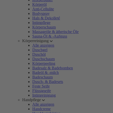
Körperöl
Anti-Cellulite
Bodyspray
Hals & Dekolleté
Intimpflege
Körperschaum
Massageöle & ätherische Öle
Sauna-Öl & -Aufguss
Körperreinigung
Alle anzeigen
Duschgel
Duschöl
Duschschaum
Körperpeeling
Badesalz & Badebomben
Badeöl & -milch
Badeschaum
Dusch- & Badesets
Feste Seife
Flüssigseife
Intimreinigung
Handpflege
Alle anzeigen
Handcreme