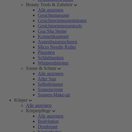
Beauty Tools & Zubehör
Alle anzeigen
Gesichtsmassage
Gesichtsreinigungsbürsten
Gesichtsreinigungstools
Gua Sha Steine
Kosmetikspiegel
Augenbrauenscheren
Micro Needle Roller
Pinzetten
Schlafmasken
Wimpernbürsten
Sonne & Schutz
Alle anzeigen
After Sun
Selbstbräuner
Sonnencreme
Sonnen-Make-up
Körper
Alle anzeigen
Körperpflege
Alle anzeigen
Bodylotion
Deodorant
Körperbutter