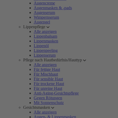
Augencreme
Augenmasken & -pads
Augenserum
Wimpernserum
Augengel
Lippenpflege
Alle anzeigen
Lippenbalsam
Lippenmasken
Lippenöl
Lippenpeeling
Lippenserum
Pflege nach Hautbedürfnis/Hauttyp
Alle anzeigen
Für fettige Haut
Für Mischhaut
Für sensible Haut
Für trockene Haut
Für unreine Haut
Anti-Aging-Gesichtspflege
Gegen Rötungen
Mit Sonnenschutz
Gesichtsmasken
Alle anzeigen
Augen- & Lippenmasken