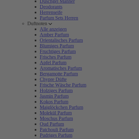
Duschgel Männer
Deodorants
Herrenseife
Parfum Sets Herren
Duftnoten
Alle anzeigen
Amber Parfum
Orientalisches Parfum
Blumiges Parfum
Fruchtiges Parfum
Frisches Parfum
Apfel Parfum
Aromatisches Parfum
Bergamotte Parfum
Chypre Düfte
Frische Wäsche Parfum
Holziges Parfum
Jasmin Parfum
Kokos Parfum
Maiglöckchen Parfum
Molekül Parfum
Moschus Parfum
Oud Parfum
Patchouli Parfum
Pudriges Parfum