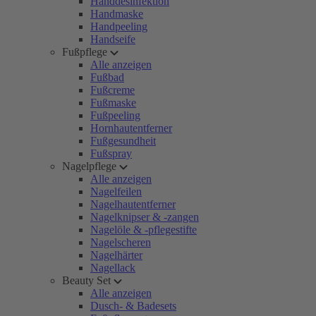
Handdesinfektion
Handmaske
Handpeeling
Handseife
Fußpflege
Alle anzeigen
Fußbad
Fußcreme
Fußmaske
Fußpeeling
Hornhautentferner
Fußgesundheit
Fußspray
Nagelpflege
Alle anzeigen
Nagelfeilen
Nagelhautentferner
Nagelknipser & -zangen
Nagelöle & -pflegestifte
Nagelscheren
Nagelhärter
Nagellack
Beauty Set
Alle anzeigen
Dusch- & Badesets