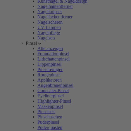
Kunstnägel & Nageldesign
Nagelhautentferner
Nagelknipser
Nagellackentferner
Nagelscheren
UV-Lampen
Nagelpflege
Nagelsets
Pinsel
Alle anzeigen
Foundationpinsel
Lidschattenpinsel
Lippenpinsel
Pinselreiniger
Rougepinsel
Applikatoren
Augenbrauenpinsel
Concealer-Pinsel
Eyelinerpinsel
Highlighter-Pinsel
Maskenpinsel
Pinselsets
Pinseltaschen
Puderpinsel
Puderquasten