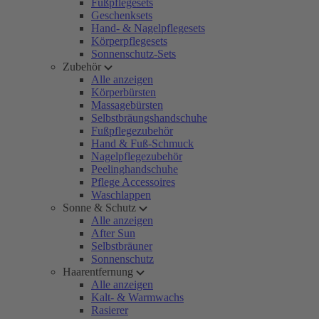
Fußpflegesets
Geschenksets
Hand- & Nagelpflegesets
Körperpflegesets
Sonnenschutz-Sets
Zubehör
Alle anzeigen
Körperbürsten
Massagebürsten
Selbstbräungshandschuhe
Fußpflegezubehör
Hand & Fuß-Schmuck
Nagelpflegezubehör
Peelinghandschuhe
Pflege Accessoires
Waschlappen
Sonne & Schutz
Alle anzeigen
After Sun
Selbstbräuner
Sonnenschutz
Haarentfernung
Alle anzeigen
Kalt- & Warmwachs
Rasierer