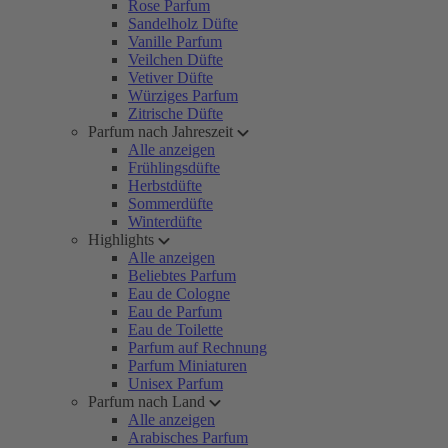
Rose Parfum
Sandelholz Düfte
Vanille Parfum
Veilchen Düfte
Vetiver Düfte
Würziges Parfum
Zitrische Düfte
Parfum nach Jahreszeit
Alle anzeigen
Frühlingsdüfte
Herbstdüfte
Sommerdüfte
Winterdüfte
Highlights
Alle anzeigen
Beliebtes Parfum
Eau de Cologne
Eau de Parfum
Eau de Toilette
Parfum auf Rechnung
Parfum Miniaturen
Unisex Parfum
Parfum nach Land
Alle anzeigen
Arabisches Parfum