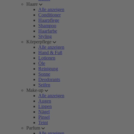
Haare
Alle anzeigen
Conditioner
Haarpflege
Shampoo
Haarfarbe
Styling
Körperpflege
Alle anzeigen
Hand & Fuß
Lotionen
Öle
Reinigung
Sonne
Deodorants
Seifen
Make-up
Alle anzeigen
Augen
Lippen
Nägel
Pinsel
Teint
Parfum
Alle anzeigen