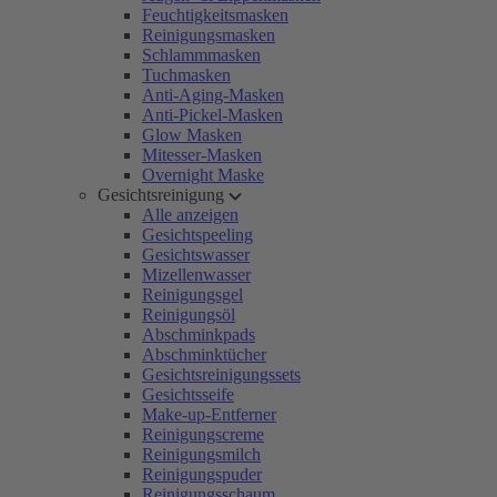
Feuchtigkeitsmasken
Reinigungsmasken
Schlammmasken
Tuchmasken
Anti-Aging-Masken
Anti-Pickel-Masken
Glow Masken
Mitesser-Masken
Overnight Maske
Gesichtsreinigung
Alle anzeigen
Gesichtspeeling
Gesichtswasser
Mizellenwasser
Reinigungsgel
Reinigungsöl
Abschminkpads
Abschminktücher
Gesichtsreinigungssets
Gesichtsseife
Make-up-Entferner
Reinigungscreme
Reinigungsmilch
Reinigungspuder
Reinigungsschaum