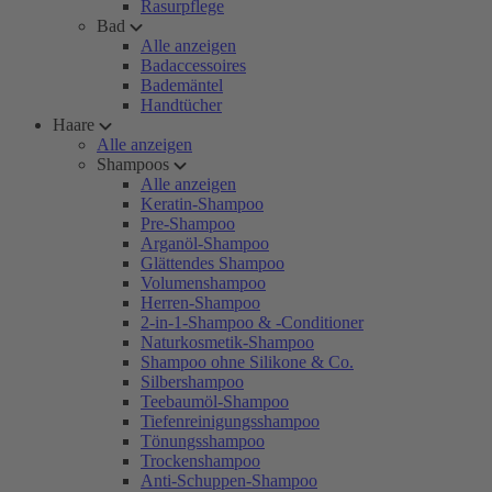
Rasurpflege
Bad
Alle anzeigen
Badaccessoires
Bademäntel
Handtücher
Haare
Alle anzeigen
Shampoos
Alle anzeigen
Keratin-Shampoo
Pre-Shampoo
Arganöl-Shampoo
Glättendes Shampoo
Volumenshampoo
Herren-Shampoo
2-in-1-Shampoo & -Conditioner
Naturkosmetik-Shampoo
Shampoo ohne Silikone & Co.
Silbershampoo
Teebaumöl-Shampoo
Tiefenreinigungsshampoo
Tönungsshampoo
Trockenshampoo
Anti-Schuppen-Shampoo