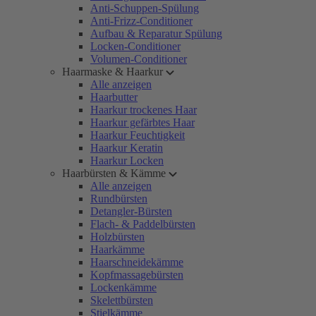
Anti-Schuppen-Spülung
Anti-Frizz-Conditioner
Aufbau & Reparatur Spülung
Locken-Conditioner
Volumen-Conditioner
Haarmaske & Haarkur
Alle anzeigen
Haarbutter
Haarkur trockenes Haar
Haarkur gefärbtes Haar
Haarkur Feuchtigkeit
Haarkur Keratin
Haarkur Locken
Haarbürsten & Kämme
Alle anzeigen
Rundbürsten
Detangler-Bürsten
Flach- & Paddelbürsten
Holzbürsten
Haarkämme
Haarschneidekämme
Kopfmassagebürsten
Lockenkämme
Skelettbürsten
Stielkämme