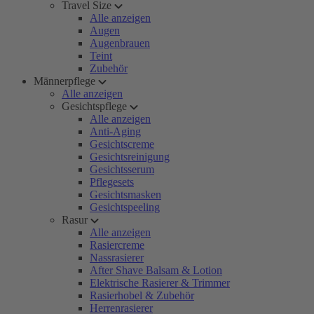
Travel Size
Alle anzeigen
Augen
Augenbrauen
Teint
Zubehör
Männerpflege
Alle anzeigen
Gesichtspflege
Alle anzeigen
Anti-Aging
Gesichtscreme
Gesichtsreinigung
Gesichtsserum
Pflegesets
Gesichtsmasken
Gesichtspeeling
Rasur
Alle anzeigen
Rasiercreme
Nassrasierer
After Shave Balsam & Lotion
Elektrische Rasierer & Trimmer
Rasierhobel & Zubehör
Herrenrasierer