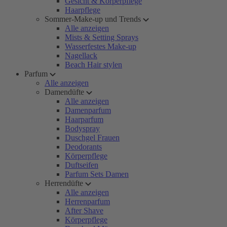
Gesicht & Körperpflege
Haarpflege
Sommer-Make-up und Trends
Alle anzeigen
Mists & Setting Sprays
Wasserfestes Make-up
Nagellack
Beach Hair stylen
Parfum
Alle anzeigen
Damendüfte
Alle anzeigen
Damenparfum
Haarparfum
Bodyspray
Duschgel Frauen
Deodorants
Körperpflege
Duftseifen
Parfum Sets Damen
Herrendüfte
Alle anzeigen
Herrenparfum
After Shave
Körperpflege