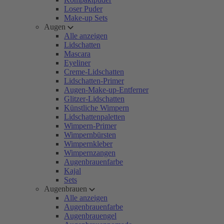
Loser Puder
Make-up Sets
Augen
Alle anzeigen
Lidschatten
Mascara
Eyeliner
Creme-Lidschatten
Lidschatten-Primer
Augen-Make-up-Entferner
Glitzer-Lidschatten
Künstliche Wimpern
Lidschattenpaletten
Wimpern-Primer
Wimpernbürsten
Wimpernkleber
Wimpernzangen
Augenbrauenfarbe
Kajal
Sets
Augenbrauen
Alle anzeigen
Augenbrauenfarbe
Augenbrauengel