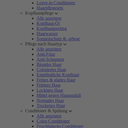
Leave-in Conditioner
Haarpflegesets
Kopfhautpflege
Alle anzeigen
Kopfhaut-Öl
Kopfhautpeeling
Haarwasser
Sonnenschutz & -pflege
Pflege nach Haartyp
Alle anzeigen
Anti-Frizz
Anti-Schuppen
Blondes Haar
Coloriertes Haar
Empfindliche Kopfhaut
Feines & glattes Haar
Fettiges Haar
Lockiges Haar
Mittel gegen Haarausfall
Normales Haar
Trockenes Haar
Conditioner & Spülung
Alle anzeigen
Color-Conditioner
Feuchtigkeits-Conditioner