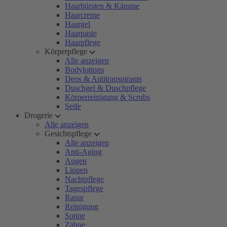
Haarbürsten & Kämme
Haarcreme
Haargel
Haarpaste
Haarpflege
Körperpflege
Alle anzeigen
Bodylotions
Deos & Antitranspirants
Duschgel & Duschpflege
Körperreinigung & Scrubs
Seife
Drogerie
Alle anzeigen
Gesichtspflege
Alle anzeigen
Anti-Aging
Augen
Lippen
Nachtpflege
Tagespflege
Rasur
Reinigung
Sonne
Zähne