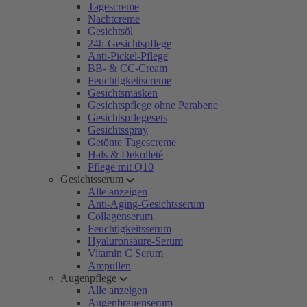
Tagescreme
Nachtcreme
Gesichtsöl
24h-Gesichtspflege
Anti-Pickel-Pflege
BB- & CC-Cream
Feuchtigkeitscreme
Gesichtsmasken
Gesichtspflege ohne Parabene
Gesichtspflegesets
Gesichtsspray
Getönte Tagescreme
Hals & Dekolleté
Pflege mit Q10
Gesichtsserum
Alle anzeigen
Anti-Aging-Gesichtsserum
Collagenserum
Feuchtigkeitsserum
Hyaluronsäure-Serum
Vitamin C Serum
Ampullen
Augenpflege
Alle anzeigen
Augenbrauenserum