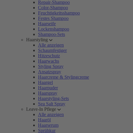
Repair-Shampoo
Color-Shampoo
Feuchtigkeitsshampoo
Festes Shampoo
Haarseife
Lockenshampoo
Shampoo-Sets
Haarstyling
Alle anzeigen
Schaumfestiger
Hitzeschutz
Haarwachs
Styling Spray
Ansatzspray
Haarcreme & Stylingcreme
Haargel
Haarpuder
Haarspray
Haarstyling-Sets
Sea Salt Spray
Leave-In Pflege
Alle anzeigen
Haaröl
Haarserum
Sprühkur