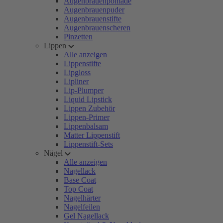
Augenbrauenpomade
Augenbrauenpuder
Augenbrauenstifte
Augenbrauenscheren
Pinzetten
Lippen
Alle anzeigen
Lippenstifte
Lipgloss
Lipliner
Lip-Plumper
Liquid Lipstick
Lippen Zubehör
Lippen-Primer
Lippenbalsam
Matter Lippenstift
Lippenstift-Sets
Nägel
Alle anzeigen
Nagellack
Base Coat
Top Coat
Nagelhärter
Nagelfeilen
Gel Nagellack