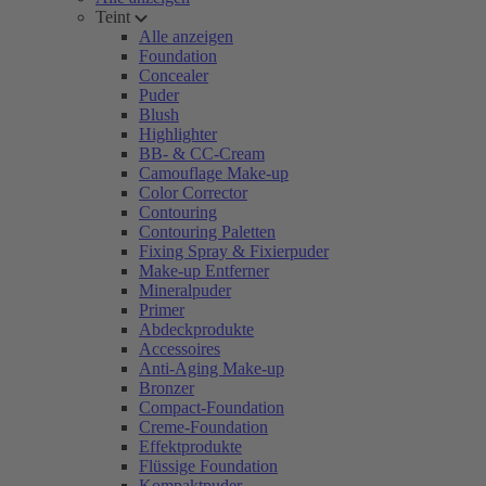
Teint
Alle anzeigen
Foundation
Concealer
Puder
Blush
Highlighter
BB- & CC-Cream
Camouflage Make-up
Color Corrector
Contouring
Contouring Paletten
Fixing Spray & Fixierpuder
Make-up Entferner
Mineralpuder
Primer
Abdeckprodukte
Accessoires
Anti-Aging Make-up
Bronzer
Compact-Foundation
Creme-Foundation
Effektprodukte
Flüssige Foundation
Kompaktpuder