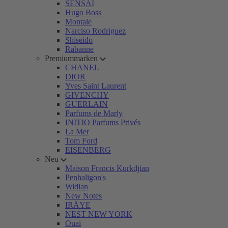
SENSAI
Hugo Boss
Montale
Narciso Rodriguez
Shiseido
Rabanne
Premiummarken
CHANEL
DIOR
Yves Saint Laurent
GIVENCHY
GUERLAIN
Parfums de Marly
INITIO Parfums Privés
La Mer
Tom Ford
EISENBERG
Neu
Maison Francis Kurkdjian
Penhaligon's
Widian
New Notes
IRÄYE
NEST NEW YORK
Ouai