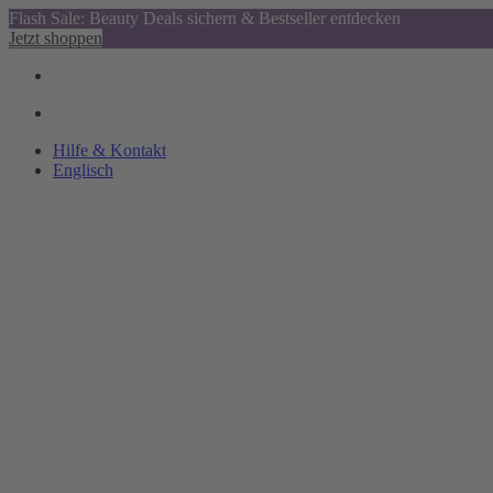
Flash Sale: Beauty Deals sichern & Bestseller entdecken
Jetzt shoppen
Hilfe & Kontakt
Englisch