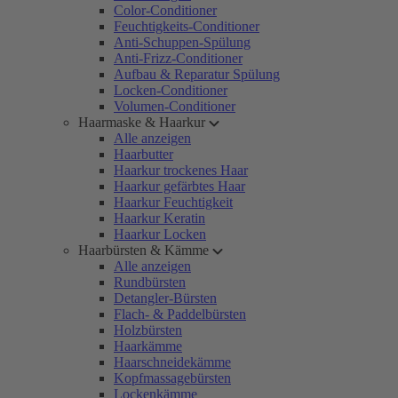
Color-Conditioner
Feuchtigkeits-Conditioner
Anti-Schuppen-Spülung
Anti-Frizz-Conditioner
Aufbau & Reparatur Spülung
Locken-Conditioner
Volumen-Conditioner
Haarmaske & Haarkur
Alle anzeigen
Haarbutter
Haarkur trockenes Haar
Haarkur gefärbtes Haar
Haarkur Feuchtigkeit
Haarkur Keratin
Haarkur Locken
Haarbürsten & Kämme
Alle anzeigen
Rundbürsten
Detangler-Bürsten
Flach- & Paddelbürsten
Holzbürsten
Haarkämme
Haarschneidekämme
Kopfmassagebürsten
Lockenkämme