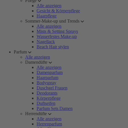
Pflege
Alle anzeigen
Gesicht & Körperpflege
Haarpflege
Sommer-Make-up und Trends
Alle anzeigen
Mists & Setting Sprays
Wasserfestes Make-up
Nagellack
Beach Hair stylen
Parfum
Alle anzeigen
Damendüfte
Alle anzeigen
Damenparfum
Haarparfum
Bodyspray
Duschgel Frauen
Deodorants
Körperpflege
Duftseifen
Parfum Sets Damen
Herrendüfte
Alle anzeigen
Herrenparfum