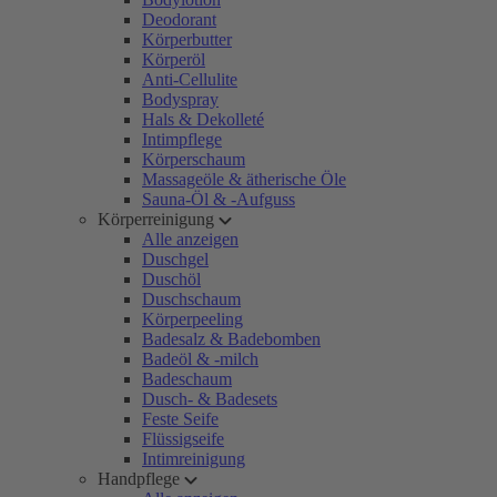
Deodorant
Körperbutter
Körperöl
Anti-Cellulite
Bodyspray
Hals & Dekolleté
Intimpflege
Körperschaum
Massageöle & ätherische Öle
Sauna-Öl & -Aufguss
Körperreinigung
Alle anzeigen
Duschgel
Duschöl
Duschschaum
Körperpeeling
Badesalz & Badebomben
Badeöl & -milch
Badeschaum
Dusch- & Badesets
Feste Seife
Flüssigseife
Intimreinigung
Handpflege