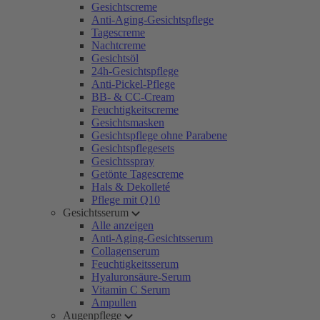
Gesichtscreme
Anti-Aging-Gesichtspflege
Tagescreme
Nachtcreme
Gesichtsöl
24h-Gesichtspflege
Anti-Pickel-Pflege
BB- & CC-Cream
Feuchtigkeitscreme
Gesichtsmasken
Gesichtspflege ohne Parabene
Gesichtspflegesets
Gesichtsspray
Getönte Tagescreme
Hals & Dekolleté
Pflege mit Q10
Gesichtsserum
Alle anzeigen
Anti-Aging-Gesichtsserum
Collagenserum
Feuchtigkeitsserum
Hyaluronsäure-Serum
Vitamin C Serum
Ampullen
Augenpflege