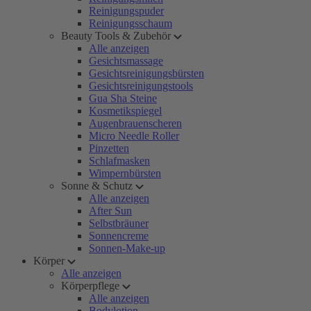
Reinigungspuder
Reinigungsschaum
Beauty Tools & Zubehör
Alle anzeigen
Gesichtsmassage
Gesichtsreinigungsbürsten
Gesichtsreinigungstools
Gua Sha Steine
Kosmetikspiegel
Augenbrauenscheren
Micro Needle Roller
Pinzetten
Schlafmasken
Wimpernbürsten
Sonne & Schutz
Alle anzeigen
After Sun
Selbstbräuner
Sonnencreme
Sonnen-Make-up
Körper
Alle anzeigen
Körperpflege
Alle anzeigen
Bodylotion