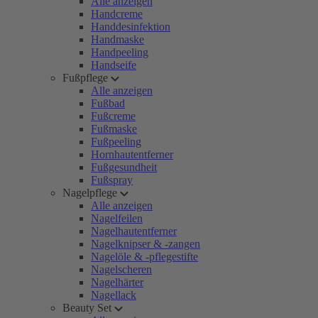
Alle anzeigen
Handcreme
Handdesinfektion
Handmaske
Handpeeling
Handseife
Fußpflege
Alle anzeigen
Fußbad
Fußcreme
Fußmaske
Fußpeeling
Hornhautentferner
Fußgesundheit
Fußspray
Nagelpflege
Alle anzeigen
Nagelfeilen
Nagelhautentferner
Nagelknipser & -zangen
Nagelöle & -pflegestifte
Nagelscheren
Nagelhärter
Nagellack
Beauty Set