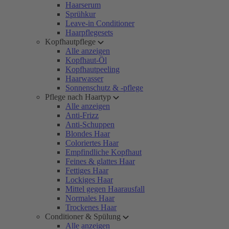
Haarserum
Sprühkur
Leave-in Conditioner
Haarpflegesets
Kopfhautpflege
Alle anzeigen
Kopfhaut-Öl
Kopfhautpeeling
Haarwasser
Sonnenschutz & -pflege
Pflege nach Haartyp
Alle anzeigen
Anti-Frizz
Anti-Schuppen
Blondes Haar
Coloriertes Haar
Empfindliche Kopfhaut
Feines & glattes Haar
Fettiges Haar
Lockiges Haar
Mittel gegen Haarausfall
Normales Haar
Trockenes Haar
Conditioner & Spülung
Alle anzeigen