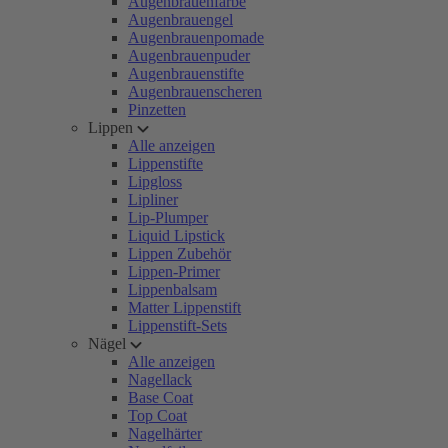
Augenbrauenfarbe
Augenbrauengel
Augenbrauenpomade
Augenbrauenpuder
Augenbrauenstifte
Augenbrauenscheren
Pinzetten
Lippen
Alle anzeigen
Lippenstifte
Lipgloss
Lipliner
Lip-Plumper
Liquid Lipstick
Lippen Zubehör
Lippen-Primer
Lippenbalsam
Matter Lippenstift
Lippenstift-Sets
Nägel
Alle anzeigen
Nagellack
Base Coat
Top Coat
Nagelhärter