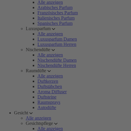
Alle anzeigen
Arabisches Parfum
Französisches Parfum
Italienisches Parfum
Spanisches Parfum
Luxusparfum
Alle anzeigen
Luxusparfum Damen
Luxusparfum Herren
Nischendüfte
Alle anzeigen
Nischendüfte Damen
Nischendüfte Herren
Raumdüfte
Alle anzeigen
Duftkerzen
Duftstäbchen
Aroma Diffuser
Duftsteine
Raumsprays
Autodüfte
Gesicht
Alle anzeigen
Gesichtspflege
Alle anzeigen