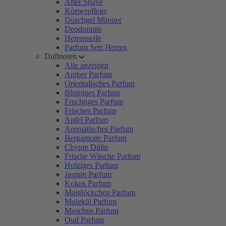
After Shave
Körperpflege
Duschgel Männer
Deodorants
Herrenseife
Parfum Sets Herren
Duftnoten
Alle anzeigen
Amber Parfum
Orientalisches Parfum
Blumiges Parfum
Fruchtiges Parfum
Frisches Parfum
Apfel Parfum
Aromatisches Parfum
Bergamotte Parfum
Chypre Düfte
Frische Wäsche Parfum
Holziges Parfum
Jasmin Parfum
Kokos Parfum
Maiglöckchen Parfum
Molekül Parfum
Moschus Parfum
Oud Parfum