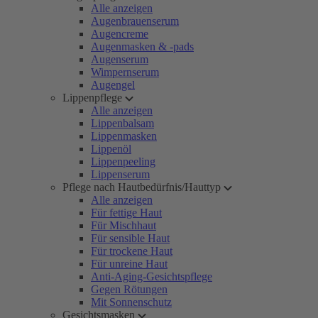
Alle anzeigen
Augenbrauenserum
Augencreme
Augenmasken & -pads
Augenserum
Wimpernserum
Augengel
Lippenpflege
Alle anzeigen
Lippenbalsam
Lippenmasken
Lippenöl
Lippenpeeling
Lippenserum
Pflege nach Hautbedürfnis/Hauttyp
Alle anzeigen
Für fettige Haut
Für Mischhaut
Für sensible Haut
Für trockene Haut
Für unreine Haut
Anti-Aging-Gesichtspflege
Gegen Rötungen
Mit Sonnenschutz
Gesichtsmasken