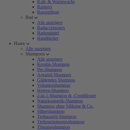
Kalt- & Warmwachs
Rasierer
Rasurpflege
Bad
Alle anzeigen
Badaccessoires
Bademäntel
Handtücher
Haare
Alle anzeigen
Shampoos
Alle anzeigen
Keratin-Shampoo
Pre-Shampoo
Arganöl-Shampoo
Glättendes Shampoo
Volumenshampoo
Herren-Shampoo
2-in-1-Shampoo & -Conditioner
Naturkosmetik-Shampoo
Shampoo ohne Silikone & Co.
Silbershampoo
Teebaumöl-Shampoo
Tiefenreinigungsshampoo
Tönungsshampoo