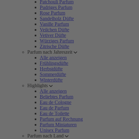
Patchouli Parfum
Pudriges Parfum
Rose Parfum
Sandelholz Düfte
Vanille Parfum
Veilchen Düfte
Vetiver Düfte
Würziges Parfum
Zitrische Düfte
Parfum nach Jahreszeit
Alle anzeigen
Frühlingsdüfte
Herbstdüfte
Sommerdüfte
Winterdüfte
Highlights
Alle anzeigen
Beliebtes Parfum
Eau de Cologne
Eau de Parfum
Eau de Toilette
Parfum auf Rechnung
Parfum Miniaturen
Unisex Parfum
Parfum nach Land