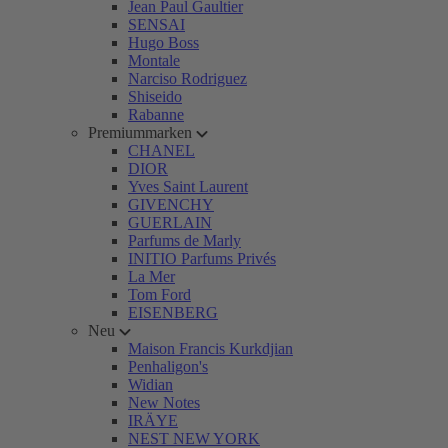
Jean Paul Gaultier
SENSAI
Hugo Boss
Montale
Narciso Rodriguez
Shiseido
Rabanne
Premiummarken
CHANEL
DIOR
Yves Saint Laurent
GIVENCHY
GUERLAIN
Parfums de Marly
INITIO Parfums Privés
La Mer
Tom Ford
EISENBERG
Neu
Maison Francis Kurkdjian
Penhaligon's
Widian
New Notes
IRÄYE
NEST NEW YORK