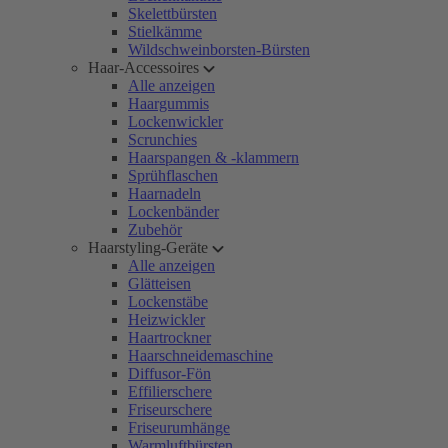
Skelettbürsten
Stielkämme
Wildschweinborsten-Bürsten
Haar-Accessoires
Alle anzeigen
Haargummis
Lockenwickler
Scrunchies
Haarspangen & -klammern
Sprühflaschen
Haarnadeln
Lockenbänder
Zubehör
Haarstyling-Geräte
Alle anzeigen
Glätteisen
Lockenstäbe
Heizwickler
Haartrockner
Haarschneidemaschine
Diffusor-Fön
Effilierschere
Friseurschere
Friseurumhänge
Warmluftbürsten