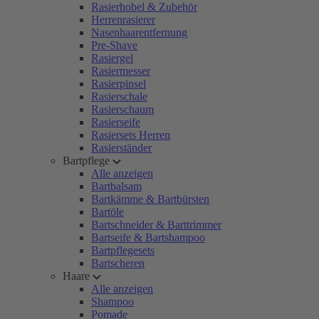
Rasierhobel & Zubehör
Herrenrasierer
Nasenhaarentfernung
Pre-Shave
Rasiergel
Rasiermesser
Rasierpinsel
Rasierschale
Rasierschaum
Rasierseife
Rasiersets Herren
Rasierständer
Bartpflege
Alle anzeigen
Bartbalsam
Bartkämme & Bartbürsten
Bartöle
Bartschneider & Barttrimmer
Bartseife & Bartshampoo
Bartpflegesets
Bartscheren
Haare
Alle anzeigen
Shampoo
Pomade