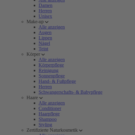
Damen
Herren
Unisex
Make-up
Alle anzeigen
Augen
Lippen
Nägel
Teint
Körper
Alle anzeigen
Körperpflege
Reinigung
Sonnenpflege
Hand- & Fußpflege
Herren
Schwangerschafts- & Babypflege
Haare
Alle anzeigen
Conditioner
Haarpflege
Shampoo
Styling
Zertifizierte Naturkosmetik