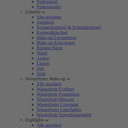
Puderpinsel
Puderquasten
Zubehör
Alle anzeigen
Anspitzer
Kosmetikspiegel & Schminkspiegel
Kosmetiktaschen
Make-up Leerpaletten
Make-up Schwämme
Blotting Paper
Nägel
Augen
Lippen
Sets
Teint
Wasserfestes Make-up
Alle anzeigen
Wasserfeste Eyeliner
Wasserfeste Foundation
Wasserfeste Mascara
Wasserfester Concealer
Wasserfester Lidschatten
Wasserfeste Augenbrauenstifte
Highlights
Alle anzeigen