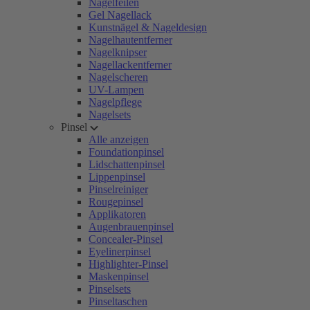
Nagelfeilen
Gel Nagellack
Kunstnägel & Nageldesign
Nagelhautentferner
Nagelknipser
Nagellackentferner
Nagelscheren
UV-Lampen
Nagelpflege
Nagelsets
Pinsel
Alle anzeigen
Foundationpinsel
Lidschattenpinsel
Lippenpinsel
Pinselreiniger
Rougepinsel
Applikatoren
Augenbrauenpinsel
Concealer-Pinsel
Eyelinerpinsel
Highlighter-Pinsel
Maskenpinsel
Pinselsets
Pinseltaschen