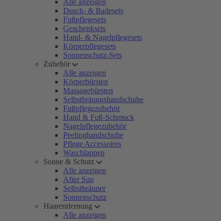
Alle anzeigen
Dusch- & Badesets
Fußpflegesets
Geschenksets
Hand- & Nagelpflegesets
Körperpflegesets
Sonnenschutz-Sets
Zubehör
Alle anzeigen
Körperbürsten
Massagebürsten
Selbstbräungshandschuhe
Fußpflegezubehör
Hand & Fuß-Schmuck
Nagelpflegezubehör
Peelinghandschuhe
Pflege Accessoires
Waschlappen
Sonne & Schutz
Alle anzeigen
After Sun
Selbstbräuner
Sonnenschutz
Haarentfernung
Alle anzeigen