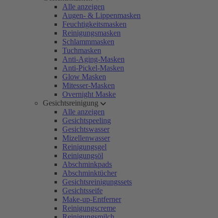
Alle anzeigen
Augen- & Lippenmasken
Feuchtigkeitsmasken
Reinigungsmasken
Schlammmasken
Tuchmasken
Anti-Aging-Masken
Anti-Pickel-Masken
Glow Masken
Mitesser-Masken
Overnight Maske
Gesichtsreinigung
Alle anzeigen
Gesichtspeeling
Gesichtswasser
Mizellenwasser
Reinigungsgel
Reinigungsöl
Abschminkpads
Abschminktücher
Gesichtsreinigungssets
Gesichtsseife
Make-up-Entferner
Reinigungscreme
Reinigungsmilch