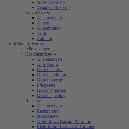
Glow Make-up
Veganes Make-up
Travel Size
Alle anzeigen
Augen
Augenbrauen
Teint
Zubehör
Männerpflege
Alle anzeigen
Gesichtspflege
Alle anzeigen
Anti-Aging
Gesichtscreme
Gesichtsreinigung
Gesichtsserum
Pflegesets
Gesichtsmasken
Gesichtspeeling
Rasur
Alle anzeigen
Rasiercreme
Nassrasierer
After Shave Balsam & Lotion
Elektrische Rasierer & Trimmer