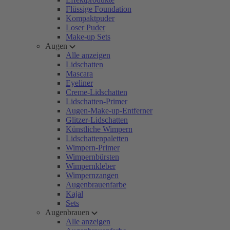
Flüssige Foundation
Kompaktpuder
Loser Puder
Make-up Sets
Augen
Alle anzeigen
Lidschatten
Mascara
Eyeliner
Creme-Lidschatten
Lidschatten-Primer
Augen-Make-up-Entferner
Glitzer-Lidschatten
Künstliche Wimpern
Lidschattenpaletten
Wimpern-Primer
Wimpernbürsten
Wimpernkleber
Wimpernzangen
Augenbrauenfarbe
Kajal
Sets
Augenbrauen
Alle anzeigen