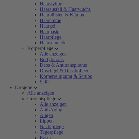
Haarstyling
Haarausfall & Haarwuchs
Haarbürsten & Kämme
Haarcreme
Haargel
Haarpaste
Haarpflege
Haarschneider
Körperpflege
Alle anzeigen
Bodylotions
Deos & Antitranspirants
Duschgel & Duschpflege
Körperreinigung & Scrubs
Seife
Drogerie
Alle anzeigen
Gesichtspflege
Alle anzeigen
Anti-Aging
Augen
Lippen
Nachtpflege
Tagespflege
Rasur