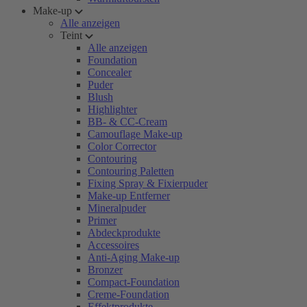
Make-up
Alle anzeigen
Teint
Alle anzeigen
Foundation
Concealer
Puder
Blush
Highlighter
BB- & CC-Cream
Camouflage Make-up
Color Corrector
Contouring
Contouring Paletten
Fixing Spray & Fixierpuder
Make-up Entferner
Mineralpuder
Primer
Abdeckprodukte
Accessoires
Anti-Aging Make-up
Bronzer
Compact-Foundation
Creme-Foundation
Effektprodukte