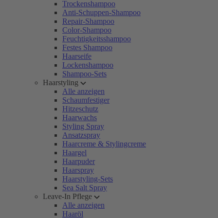
Trockenshampoo
Anti-Schuppen-Shampoo
Repair-Shampoo
Color-Shampoo
Feuchtigkeitsshampoo
Festes Shampoo
Haarseife
Lockenshampoo
Shampoo-Sets
Haarstyling
Alle anzeigen
Schaumfestiger
Hitzeschutz
Haarwachs
Styling Spray
Ansatzspray
Haarcreme & Stylingcreme
Haargel
Haarpuder
Haarspray
Haarstyling-Sets
Sea Salt Spray
Leave-In Pflege
Alle anzeigen
Haaröl