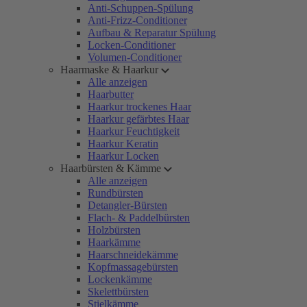
Anti-Schuppen-Spülung
Anti-Frizz-Conditioner
Aufbau & Reparatur Spülung
Locken-Conditioner
Volumen-Conditioner
Haarmaske & Haarkur
Alle anzeigen
Haarbutter
Haarkur trockenes Haar
Haarkur gefärbtes Haar
Haarkur Feuchtigkeit
Haarkur Keratin
Haarkur Locken
Haarbürsten & Kämme
Alle anzeigen
Rundbürsten
Detangler-Bürsten
Flach- & Paddelbürsten
Holzbürsten
Haarkämme
Haarschneidekämme
Kopfmassagebürsten
Lockenkämme
Skelettbürsten
Stielkämme