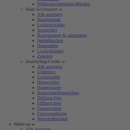
Wildschweinborsten-Bürsten
Haar-Accessoires
Alle anzeigen
Haargummis
Lockenwickler
Scrunchies
Haarspangen & -klammern
Sprühflaschen
Haarnadeln
Lockenbänder
Zubehör
Haarstyling-Geräte
Alle anzeigen
Glätteisen
Lockenstäbe
Heizwickler
Haartrockner
Haarschneidemaschine
Diffusor-Fön
Effilierschere
Friseurschere
Friseurumhänge
Warmluftbürsten
Make-up
Alle anzeigen