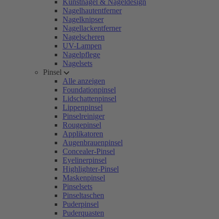
Kunstnägel & Nageldesign
Nagelhautentferner
Nagelknipser
Nagellackentferner
Nagelscheren
UV-Lampen
Nagelpflege
Nagelsets
Pinsel
Alle anzeigen
Foundationpinsel
Lidschattenpinsel
Lippenpinsel
Pinselreiniger
Rougepinsel
Applikatoren
Augenbrauenpinsel
Concealer-Pinsel
Eyelinerpinsel
Highlighter-Pinsel
Maskenpinsel
Pinselsets
Pinseltaschen
Puderpinsel
Puderquasten