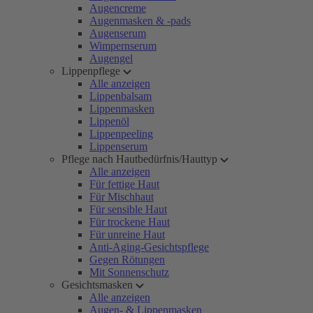
Augencreme
Augenmasken & -pads
Augenserum
Wimpernserum
Augengel
Lippenpflege
Alle anzeigen
Lippenbalsam
Lippenmasken
Lippenöl
Lippenpeeling
Lippenserum
Pflege nach Hautbedürfnis/Hauttyp
Alle anzeigen
Für fettige Haut
Für Mischhaut
Für sensible Haut
Für trockene Haut
Für unreine Haut
Anti-Aging-Gesichtspflege
Gegen Rötungen
Mit Sonnenschutz
Gesichtsmasken
Alle anzeigen
Augen- & Lippenmasken