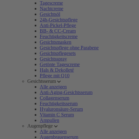
Tagescreme
Nachtcreme
Gesichtsöl
24h-Gesichtspflege
Anti-Pickel-Pflege
BB- & CC-Cream
Feuchtigkeitscreme
Gesichtsmasken
Gesichtspflege ohne Parabene
Gesichtspflegesets
Gesichtsspray
Getönte Tagescreme
Hals & Dekolleté
Pflege mit Q10
Gesichtsserum
Alle anzeigen
Anti-Aging-Gesichtsserum
Collagenserum
Feuchtigkeitsserum
Hyaluronsäure-Serum
Vitamin C Serum
Ampullen
Augenpflege
Alle anzeigen
Augenbrauenserum