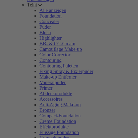
Teint
Alle anzeigen
Foundation
Concealer
Puder
Blush
Highlighter
BB- & CC-Cream
Camouflage Make-up
Color Corrector
Contouring
Contouring Paletten
Fixing Spray & Fixierpuder
Make-up Entferner
Mineralpuder
Primer
Abdeckprodukte
Accessoires
Anti-Aging Make-up
Bronzer
Compact-Foundation
Creme-Foundation
Effektprodukte
Flüssige Foundation
Kompaktpuder