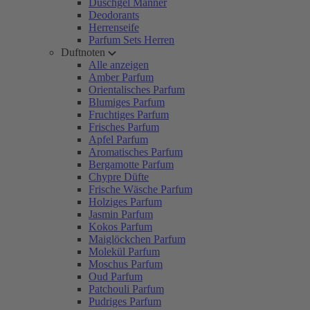
Duschgel Männer
Deodorants
Herrenseife
Parfum Sets Herren
Duftnoten
Alle anzeigen
Amber Parfum
Orientalisches Parfum
Blumiges Parfum
Fruchtiges Parfum
Frisches Parfum
Apfel Parfum
Aromatisches Parfum
Bergamotte Parfum
Chypre Düfte
Frische Wäsche Parfum
Holziges Parfum
Jasmin Parfum
Kokos Parfum
Maiglöckchen Parfum
Molekül Parfum
Moschus Parfum
Oud Parfum
Patchouli Parfum
Pudriges Parfum