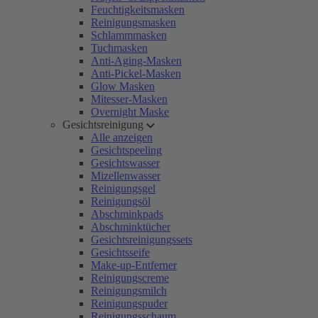
Feuchtigkeitsmasken
Reinigungsmasken
Schlammmasken
Tuchmasken
Anti-Aging-Masken
Anti-Pickel-Masken
Glow Masken
Mitesser-Masken
Overnight Maske
Gesichtsreinigung
Alle anzeigen
Gesichtspeeling
Gesichtswasser
Mizellenwasser
Reinigungsgel
Reinigungsöl
Abschminkpads
Abschminktücher
Gesichtsreinigungssets
Gesichtsseife
Make-up-Entferner
Reinigungscreme
Reinigungsmilch
Reinigungspuder
Reinigungsschaum