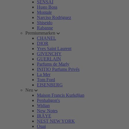
SENSAI
Hugo Boss
Montale
Narciso Rodriguez
Shiseido
Rabanne
Premiummarken
CHANEL
DIOR
Yves Saint Laurent
GIVENCHY
GUERLAIN
Parfums de Marly
INITIO Parfums Privés
La Mer
Tom Ford
EISENBERG
Neu
Maison Francis Kurkdjian
Penhaligon's
Widian
New Notes
IRÄYE
NEST NEW YORK
Ouai