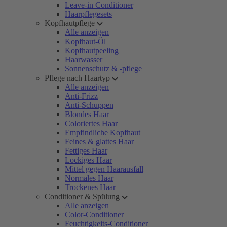
Leave-in Conditioner
Haarpflegesets
Kopfhautpflege
Alle anzeigen
Kopfhaut-Öl
Kopfhautpeeling
Haarwasser
Sonnenschutz & -pflege
Pflege nach Haartyp
Alle anzeigen
Anti-Frizz
Anti-Schuppen
Blondes Haar
Coloriertes Haar
Empfindliche Kopfhaut
Feines & glattes Haar
Fettiges Haar
Lockiges Haar
Mittel gegen Haarausfall
Normales Haar
Trockenes Haar
Conditioner & Spülung
Alle anzeigen
Color-Conditioner
Feuchtigkeits-Conditioner