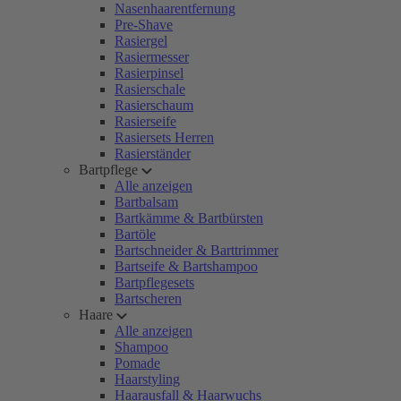
Nasenhaarentfernung
Pre-Shave
Rasiergel
Rasiermesser
Rasierpinsel
Rasierschale
Rasierschaum
Rasierseife
Rasiersets Herren
Rasierständer
Bartpflege
Alle anzeigen
Bartbalsam
Bartkämme & Bartbürsten
Bartöle
Bartschneider & Barttrimmer
Bartseife & Bartshampoo
Bartpflegesets
Bartscheren
Haare
Alle anzeigen
Shampoo
Pomade
Haarstyling
Haarausfall & Haarwuchs