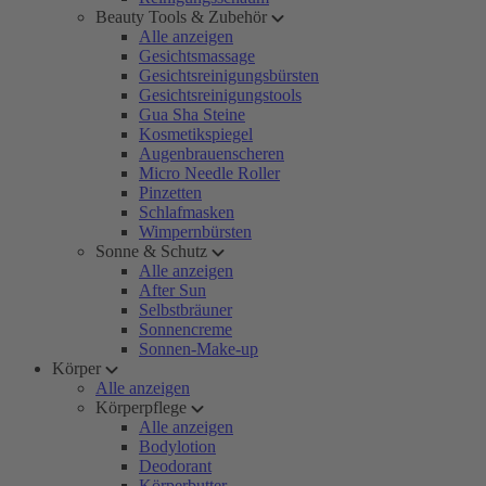
Beauty Tools & Zubehör
Alle anzeigen
Gesichtsmassage
Gesichtsreinigungsbürsten
Gesichtsreinigungstools
Gua Sha Steine
Kosmetikspiegel
Augenbrauenscheren
Micro Needle Roller
Pinzetten
Schlafmasken
Wimpernbürsten
Sonne & Schutz
Alle anzeigen
After Sun
Selbstbräuner
Sonnencreme
Sonnen-Make-up
Körper
Alle anzeigen
Körperpflege
Alle anzeigen
Bodylotion
Deodorant
Körperbutter