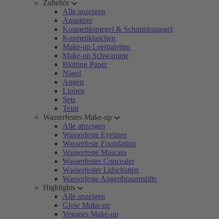
Zubehör
Alle anzeigen
Anspitzer
Kosmetikspiegel & Schminkspiegel
Kosmetiktaschen
Make-up Leerpaletten
Make-up Schwämme
Blotting Paper
Nägel
Augen
Lippen
Sets
Teint
Wasserfestes Make-up
Alle anzeigen
Wasserfeste Eyeliner
Wasserfeste Foundation
Wasserfeste Mascara
Wasserfester Concealer
Wasserfester Lidschatten
Wasserfeste Augenbrauenstifte
Highlights
Alle anzeigen
Glow Make-up
Veganes Make-up