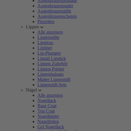
Augenbrauenpomade
Augenbrauenpuder
Augenbrauenstifte
Augenbrauenscheren
Pinzetten
Lippen
Alle anzeigen
Lippenstifte
Lipgloss
Lipliner
Lip-Plumper
Liquid Lipstick
Lippen Zubehör
Lippen-Primer
Lippenbalsam
Matter Lippenstift
Lippenstift-Sets
Nägel
Alle anzeigen
Nagellack
Base Coat
Top Coat
Nagelhärter
Nagelfeilen
Gel Nagellack