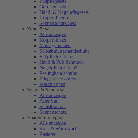
Fußpflegesets
Geschenksets
Hand- & Nagelpflegesets
Körperpflegesets
Sonnenschutz-Sets
Zubehör
Alle anzeigen
Körperbürsten
Massagebürsten
Selbstbräungshandschuhe
Fußpflegezubehör
Hand & Fuß-Schmuck
Nagelpflegezubehör
Peelinghandschuhe
Pflege Accessoires
Waschlappen
Sonne & Schutz
Alle anzeigen
After Sun
Selbstbräuner
Sonnenschutz
Haarentfernung
Alle anzeigen
Kalt- & Warmwachs
Rasierer