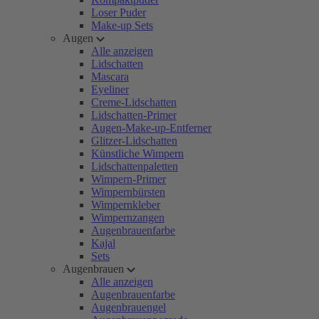
Loser Puder
Make-up Sets
Augen
Alle anzeigen
Lidschatten
Mascara
Eyeliner
Creme-Lidschatten
Lidschatten-Primer
Augen-Make-up-Entferner
Glitzer-Lidschatten
Künstliche Wimpern
Lidschattenpaletten
Wimpern-Primer
Wimpernbürsten
Wimpernkleber
Wimpernzangen
Augenbrauenfarbe
Kajal
Sets
Augenbrauen
Alle anzeigen
Augenbrauenfarbe
Augenbrauengel