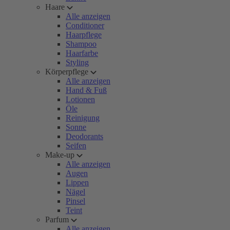
Haare
Alle anzeigen
Conditioner
Haarpflege
Shampoo
Haarfarbe
Styling
Körperpflege
Alle anzeigen
Hand & Fuß
Lotionen
Öle
Reinigung
Sonne
Deodorants
Seifen
Make-up
Alle anzeigen
Augen
Lippen
Nägel
Pinsel
Teint
Parfum
Alle anzeigen