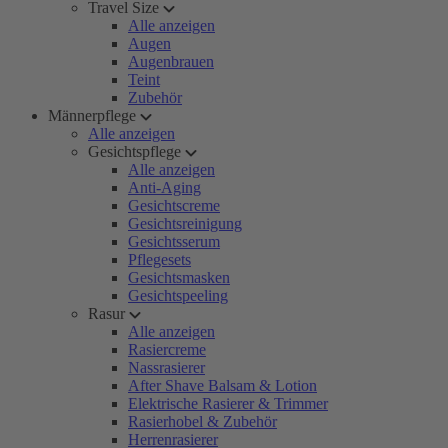
Travel Size
Alle anzeigen
Augen
Augenbrauen
Teint
Zubehör
Männerpflege
Alle anzeigen
Gesichtspflege
Alle anzeigen
Anti-Aging
Gesichtscreme
Gesichtsreinigung
Gesichtsserum
Pflegesets
Gesichtsmasken
Gesichtspeeling
Rasur
Alle anzeigen
Rasiercreme
Nassrasierer
After Shave Balsam & Lotion
Elektrische Rasierer & Trimmer
Rasierhobel & Zubehör
Herrenrasierer