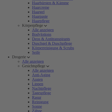
Haarbürsten & Kämme
Haarcreme
Haargel
Haarpaste
Haarpflege
Körperpflege
Alle anzeigen
Bodylotions
Deos & Antitranspirants
Duschgel & Duschpflege
Körperreinigung & Scrubs
Seife
Drogerie
Alle anzeigen
Gesichtspflege
Alle anzeigen
Anti-Aging
Augen
Lippen
Nachtpflege
Tagespflege
Rasur
Reinigung
Sonne
Zähne