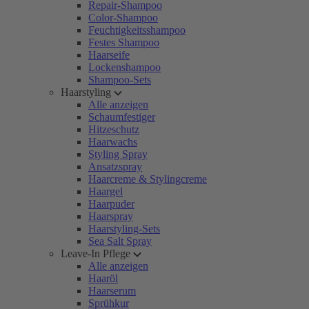
Repair-Shampoo
Color-Shampoo
Feuchtigkeitsshampoo
Festes Shampoo
Haarseife
Lockenshampoo
Shampoo-Sets
Haarstyling
Alle anzeigen
Schaumfestiger
Hitzeschutz
Haarwachs
Styling Spray
Ansatzspray
Haarcreme & Stylingcreme
Haargel
Haarpuder
Haarspray
Haarstyling-Sets
Sea Salt Spray
Leave-In Pflege
Alle anzeigen
Haaröl
Haarserum
Sprühkur