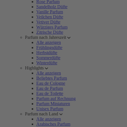
Rose Parfum
Sandelholz Düfte
Vanille Parfum
Veilchen Düfte
Vetiver Düfte
Würziges Parfum
Zitrische Düfte
Parfum nach Jahreszeit
Alle anzeigen
Frühlingsdüfte
Herbstdüfte
Sommerdüfte
Winterdüfte
Highlights
Alle anzeigen
Beliebtes Parfum
Eau de Cologne
Eau de Parfum
Eau de Toilette
Parfum auf Rechnung
Parfum Miniaturen
Unisex Parfum
Parfum nach Land
Alle anzeigen
Arabisches Parfum