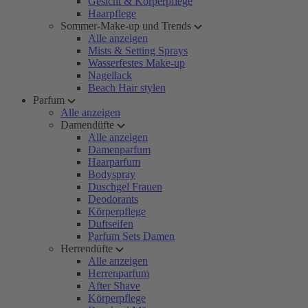
Gesicht & Körperpflege
Haarpflege
Sommer-Make-up und Trends
Alle anzeigen
Mists & Setting Sprays
Wasserfestes Make-up
Nagellack
Beach Hair stylen
Parfum
Alle anzeigen
Damendüfte
Alle anzeigen
Damenparfum
Haarparfum
Bodyspray
Duschgel Frauen
Deodorants
Körperpflege
Duftseifen
Parfum Sets Damen
Herrendüfte
Alle anzeigen
Herrenparfum
After Shave
Körperpflege