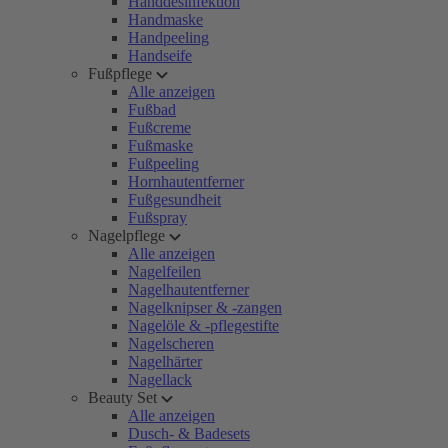
Handdesinfektion
Handmaske
Handpeeling
Handseife
Fußpflege
Alle anzeigen
Fußbad
Fußcreme
Fußmaske
Fußpeeling
Hornhautentferner
Fußgesundheit
Fußspray
Nagelpflege
Alle anzeigen
Nagelfeilen
Nagelhautentferner
Nagelknipser & -zangen
Nagelöle & -pflegestifte
Nagelscheren
Nagelhärter
Nagellack
Beauty Set
Alle anzeigen
Dusch- & Badesets