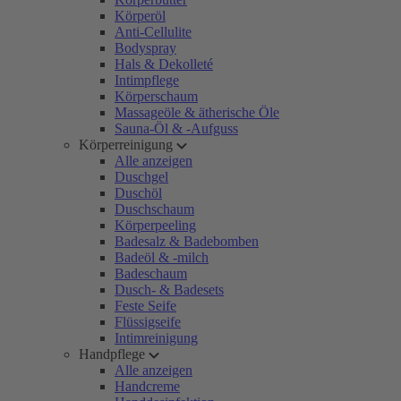
Körperöl
Anti-Cellulite
Bodyspray
Hals & Dekolleté
Intimpflege
Körperschaum
Massageöle & ätherische Öle
Sauna-Öl & -Aufguss
Körperreinigung
Alle anzeigen
Duschgel
Duschöl
Duschschaum
Körperpeeling
Badesalz & Badebomben
Badeöl & -milch
Badeschaum
Dusch- & Badesets
Feste Seife
Flüssigseife
Intimreinigung
Handpflege
Alle anzeigen
Handcreme