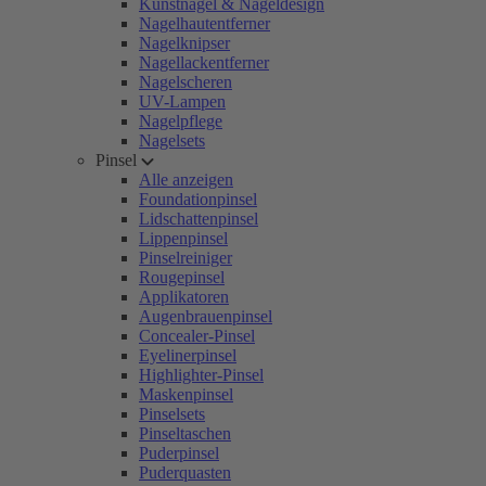
Kunstnägel & Nageldesign
Nagelhautentferner
Nagelknipser
Nagellackentferner
Nagelscheren
UV-Lampen
Nagelpflege
Nagelsets
Pinsel
Alle anzeigen
Foundationpinsel
Lidschattenpinsel
Lippenpinsel
Pinselreiniger
Rougepinsel
Applikatoren
Augenbrauenpinsel
Concealer-Pinsel
Eyelinerpinsel
Highlighter-Pinsel
Maskenpinsel
Pinselsets
Pinseltaschen
Puderpinsel
Puderquasten