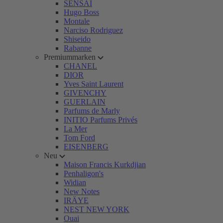
SENSAI
Hugo Boss
Montale
Narciso Rodriguez
Shiseido
Rabanne
Premiummarken
CHANEL
DIOR
Yves Saint Laurent
GIVENCHY
GUERLAIN
Parfums de Marly
INITIO Parfums Privés
La Mer
Tom Ford
EISENBERG
Neu
Maison Francis Kurkdjian
Penhaligon's
Widian
New Notes
IRÄYE
NEST NEW YORK
Ouai