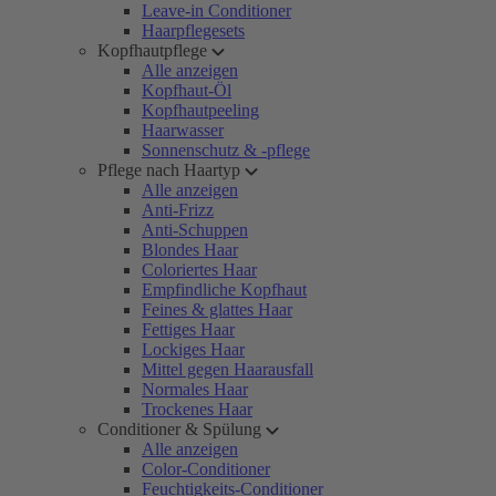
Leave-in Conditioner
Haarpflegesets
Kopfhautpflege
Alle anzeigen
Kopfhaut-Öl
Kopfhautpeeling
Haarwasser
Sonnenschutz & -pflege
Pflege nach Haartyp
Alle anzeigen
Anti-Frizz
Anti-Schuppen
Blondes Haar
Coloriertes Haar
Empfindliche Kopfhaut
Feines & glattes Haar
Fettiges Haar
Lockiges Haar
Mittel gegen Haarausfall
Normales Haar
Trockenes Haar
Conditioner & Spülung
Alle anzeigen
Color-Conditioner
Feuchtigkeits-Conditioner