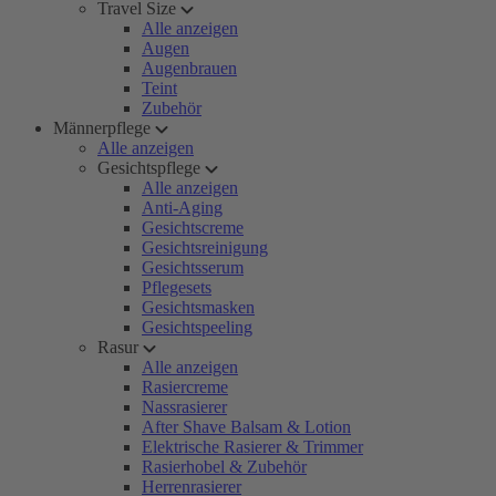
Travel Size
Alle anzeigen
Augen
Augenbrauen
Teint
Zubehör
Männerpflege
Alle anzeigen
Gesichtspflege
Alle anzeigen
Anti-Aging
Gesichtscreme
Gesichtsreinigung
Gesichtsserum
Pflegesets
Gesichtsmasken
Gesichtspeeling
Rasur
Alle anzeigen
Rasiercreme
Nassrasierer
After Shave Balsam & Lotion
Elektrische Rasierer & Trimmer
Rasierhobel & Zubehör
Herrenrasierer