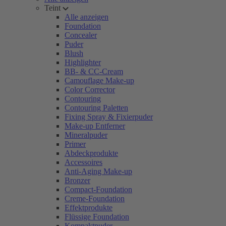
Teint
Alle anzeigen
Foundation
Concealer
Puder
Blush
Highlighter
BB- & CC-Cream
Camouflage Make-up
Color Corrector
Contouring
Contouring Paletten
Fixing Spray & Fixierpuder
Make-up Entferner
Mineralpuder
Primer
Abdeckprodukte
Accessoires
Anti-Aging Make-up
Bronzer
Compact-Foundation
Creme-Foundation
Effektprodukte
Flüssige Foundation
Kompaktpuder