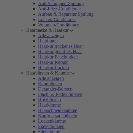
Anti-Schuppen-Spülung
Anti-Frizz-Conditioner
Aufbau & Reparatur Spülung
Locken-Conditioner
Volumen-Conditioner
Haarmaske & Haarkur
Alle anzeigen
Haarbutter
Haarkur trockenes Haar
Haarkur gefärbtes Haar
Haarkur Feuchtigkeit
Haarkur Keratin
Haarkur Locken
Haarbürsten & Kämme
Alle anzeigen
Rundbürsten
Detangler-Bürsten
Flach- & Paddelbürsten
Holzbürsten
Haarkämme
Haarschneidekämme
Kopfmassagebürsten
Lockenkämme
Skelettbürsten
Stielkämme