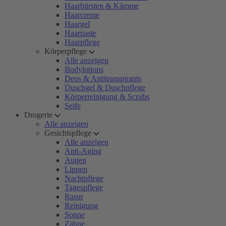
Haarbürsten & Kämme
Haarcreme
Haargel
Haarpaste
Haarpflege
Körperpflege
Alle anzeigen
Bodylotions
Deos & Antitranspirants
Duschgel & Duschpflege
Körperreinigung & Scrubs
Seife
Drogerie
Alle anzeigen
Gesichtspflege
Alle anzeigen
Anti-Aging
Augen
Lippen
Nachtpflege
Tagespflege
Rasur
Reinigung
Sonne
Zähne