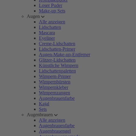
Loser Puder
Make-up Sets
Augen
Alle anzeigen
Lidschatten
Mascara
Eyeliner
Creme-Lidschatten
Lidschatten-Primer
Augen-Make-up-Entferner
Glitzer-Lidschatten
Künstliche Wimpern
Lidschattenpaletten
Wimpern-Primer
Wimpernbürsten
Wimpernkleber
Wimpernzangen
Augenbrauenfarbe
Kajal
Sets
Augenbrauen
Alle anzeigen
Augenbrauenfarbe
Augenbrauengel