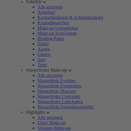
Zubehör
Alle anzeigen
Anspitzer
Kosmetikspiegel & Schminkspiegel
Kosmetiktaschen
Make-up Leerpaletten
Make-up Schwämme
Blotting Paper
Nägel
Augen
Lippen
Sets
Teint
Wasserfestes Make-up
Alle anzeigen
Wasserfeste Eyeliner
Wasserfeste Foundation
Wasserfeste Mascara
Wasserfester Concealer
Wasserfester Lidschatten
Wasserfeste Augenbrauenstifte
Highlights
Alle anzeigen
Glow Make-up
Veganes Make-up