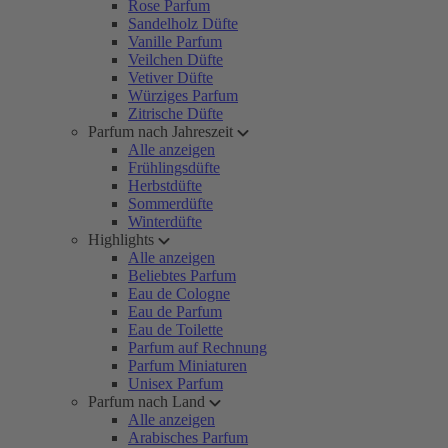
Rose Parfum
Sandelholz Düfte
Vanille Parfum
Veilchen Düfte
Vetiver Düfte
Würziges Parfum
Zitrische Düfte
Parfum nach Jahreszeit
Alle anzeigen
Frühlingsdüfte
Herbstdüfte
Sommerdüfte
Winterdüfte
Highlights
Alle anzeigen
Beliebtes Parfum
Eau de Cologne
Eau de Parfum
Eau de Toilette
Parfum auf Rechnung
Parfum Miniaturen
Unisex Parfum
Parfum nach Land
Alle anzeigen
Arabisches Parfum