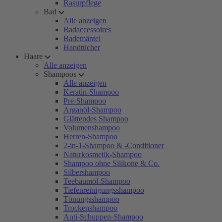
Rasurpflege
Bad
Alle anzeigen
Badaccessoires
Bademäntel
Handtücher
Haare
Alle anzeigen
Shampoos
Alle anzeigen
Keratin-Shampoo
Pre-Shampoo
Arganöl-Shampoo
Glättendes Shampoo
Volumenshampoo
Herren-Shampoo
2-in-1-Shampoo & -Conditioner
Naturkosmetik-Shampoo
Shampoo ohne Silikone & Co.
Silbershampoo
Teebaumöl-Shampoo
Tiefenreinigungsshampoo
Tönungsshampoo
Trockenshampoo
Anti-Schuppen-Shampoo