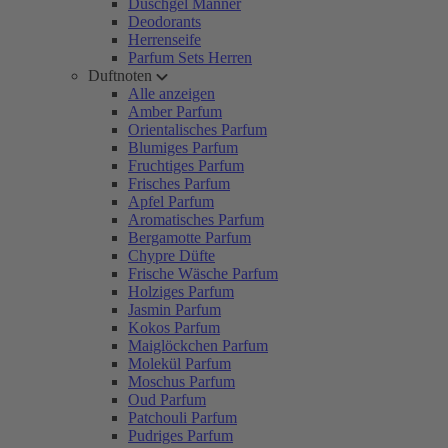
Duschgel Männer
Deodorants
Herrenseife
Parfum Sets Herren
Duftnoten
Alle anzeigen
Amber Parfum
Orientalisches Parfum
Blumiges Parfum
Fruchtiges Parfum
Frisches Parfum
Apfel Parfum
Aromatisches Parfum
Bergamotte Parfum
Chypre Düfte
Frische Wäsche Parfum
Holziges Parfum
Jasmin Parfum
Kokos Parfum
Maiglöckchen Parfum
Molekül Parfum
Moschus Parfum
Oud Parfum
Patchouli Parfum
Pudriges Parfum