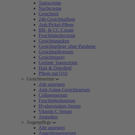
Tagescreme
Nachtcreme
Gesichtsöl
24h-Gesichtspflege
Anti-Pickel-Pflege
BB- & CC-Cream
Feuchtigkeitscreme
Gesichtsmasken
Gesichtspflege ohne Parabene
Gesichtspflegesets
Gesichtsspray
Getönte Tagescreme
Hals & Dekolleté
Pflege mit Q10
Gesichtsserum
Alle anzeigen
Anti-Aging-Gesichtsserum
Collagenserum
Feuchtigkeitsserum
Hyaluronsäure-Serum
Vitamin C Serum
Ampullen
Augenpflege
Alle anzeigen
Augenbrauenserum