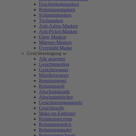
Feuchtigkeitsmasken
Reinigungsmasken
Schlammmasken
Tuchmasken
Anti-Aging-Masken
Anti-Pickel-Masken
Glow Masken
Mitesser-Masken
Overnight Maske
Gesichtsreinigung
Alle anzeigen
Gesichtspeeling
Gesichtswasser
Mizellenwasser
Reinigungsgel
Reinigungsöl
Abschminkpads
Abschminktücher
Gesichtsreinigungssets
Gesichtsseife
Make-up-Entferner
Reinigungscreme
Reinigungsmilch
Reinigungspuder
Reinigungsschaum