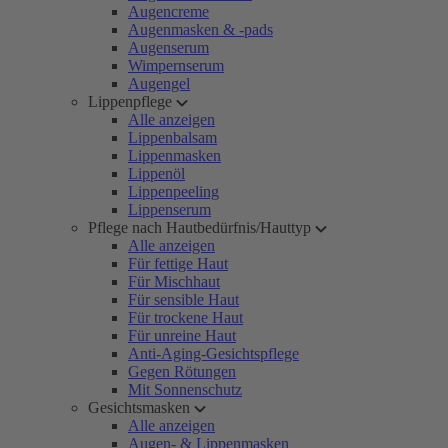
Augencreme
Augenmasken & -pads
Augenserum
Wimpernserum
Augengel
Lippenpflege
Alle anzeigen
Lippenbalsam
Lippenmasken
Lippenöl
Lippenpeeling
Lippenserum
Pflege nach Hautbedürfnis/Hauttyp
Alle anzeigen
Für fettige Haut
Für Mischhaut
Für sensible Haut
Für trockene Haut
Für unreine Haut
Anti-Aging-Gesichtspflege
Gegen Rötungen
Mit Sonnenschutz
Gesichtsmasken
Alle anzeigen
Augen- & Lippenmasken