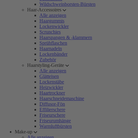
Wildschweinborsten-Bürsten
Haar-Accessoires
Alle anzeigen
Haargummis
Lockenwickler
Scrunchies
Haarspangen & -klammern
Sprühflaschen
Haarnadeln
Lockenbänder
Zubehör
Haarstyling-Geräte
Alle anzeigen
Glätteisen
Lockenstäbe
Heizwickler
Haartrockner
Haarschneidemaschine
Diffusor-Fön
Effilierschere
Friseurschere
Friseurumhänge
Warmluftbürsten
Make-up
Alle anzeigen