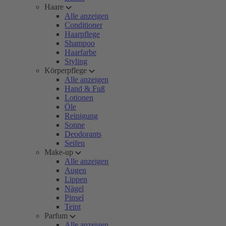
Haare
Alle anzeigen
Conditioner
Haarpflege
Shampoo
Haarfarbe
Styling
Körperpflege
Alle anzeigen
Hand & Fuß
Lotionen
Öle
Reinigung
Sonne
Deodorants
Seifen
Make-up
Alle anzeigen
Augen
Lippen
Nägel
Pinsel
Teint
Parfum
Alle anzeigen