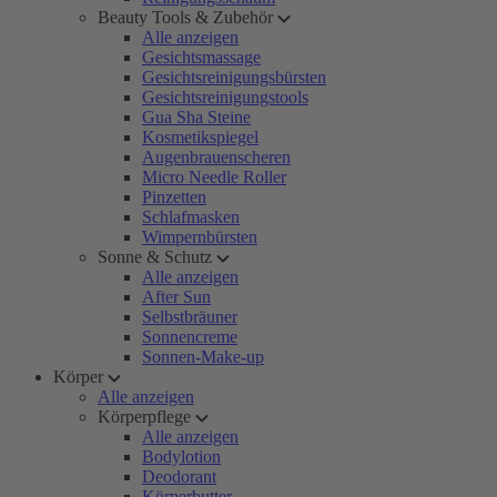
Beauty Tools & Zubehör
Alle anzeigen
Gesichtsmassage
Gesichtsreinigungsbürsten
Gesichtsreinigungstools
Gua Sha Steine
Kosmetikspiegel
Augenbrauenscheren
Micro Needle Roller
Pinzetten
Schlafmasken
Wimpernbürsten
Sonne & Schutz
Alle anzeigen
After Sun
Selbstbräuner
Sonnencreme
Sonnen-Make-up
Körper
Alle anzeigen
Körperpflege
Alle anzeigen
Bodylotion
Deodorant
Körperbutter