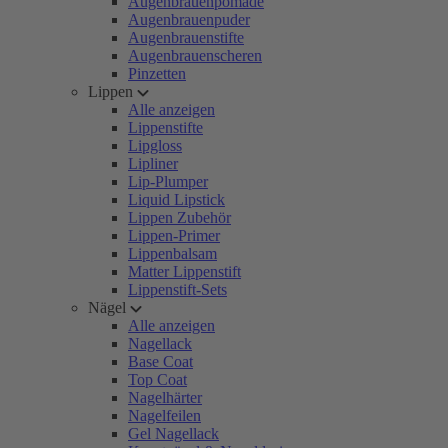
Augenbrauenpomade
Augenbrauenpuder
Augenbrauenstifte
Augenbrauenscheren
Pinzetten
Lippen
Alle anzeigen
Lippenstifte
Lipgloss
Lipliner
Lip-Plumper
Liquid Lipstick
Lippen Zubehör
Lippen-Primer
Lippenbalsam
Matter Lippenstift
Lippenstift-Sets
Nägel
Alle anzeigen
Nagellack
Base Coat
Top Coat
Nagelhärter
Nagelfeilen
Gel Nagellack