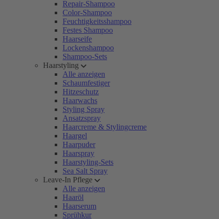
Repair-Shampoo
Color-Shampoo
Feuchtigkeitsshampoo
Festes Shampoo
Haarseife
Lockenshampoo
Shampoo-Sets
Haarstyling
Alle anzeigen
Schaumfestiger
Hitzeschutz
Haarwachs
Styling Spray
Ansatzspray
Haarcreme & Stylingcreme
Haargel
Haarpuder
Haarspray
Haarstyling-Sets
Sea Salt Spray
Leave-In Pflege
Alle anzeigen
Haaröl
Haarserum
Sprühkur