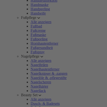
Handdesinfektion
Handmaske
Handpeeling
Handseife
Fußpflege
Alle anzeigen
Fußbad
Fußcreme
Fußmaske
Fußpeeling
Hornhautentferner
Fußgesundheit
Fußspray
Nagelpflege
Alle anzeigen
Nagelfeilen
Nagelhautentferner
Nagelknipser & -zangen
Nagelöle & -pflegestifte
Nagelscheren
Nagelhärter
Nagellack
Beauty Set
Alle anzeigen
Dusch- & Badesets