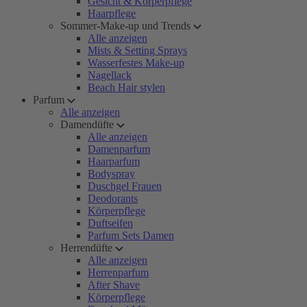
Gesicht & Körperpflege
Haarpflege
Sommer-Make-up und Trends
Alle anzeigen
Mists & Setting Sprays
Wasserfestes Make-up
Nagellack
Beach Hair stylen
Parfum
Alle anzeigen
Damendüfte
Alle anzeigen
Damenparfum
Haarparfum
Bodyspray
Duschgel Frauen
Deodorants
Körperpflege
Duftseifen
Parfum Sets Damen
Herrendüfte
Alle anzeigen
Herrenparfum
After Shave
Körperpflege