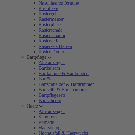
Nasenhaarentfernung
Pre-Shave
Rasiergel
Rasiermesser
Rasierpinsel
Rasierschale
Rasierschaum
Rasierseife
Rasiersets Herren
Rasierständer
Bartpflege
Alle anzeigen
Bartbalsam
Bartkämme & Bartbürsten
Bartöle
Bartschneider & Barttrimmer
Bartseife & Bartshampoo
Bartpflegesets
Bartscheren
Haare
Alle anzeigen
Shampoo
Pomade
Haarstyling
Haarausfall & Haarwuchs