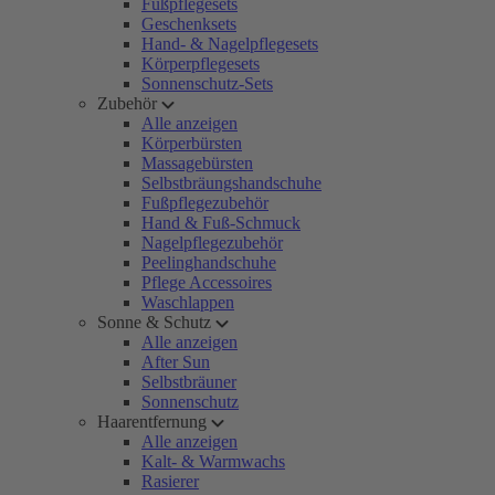
Fußpflegesets
Geschenksets
Hand- & Nagelpflegesets
Körperpflegesets
Sonnenschutz-Sets
Zubehör
Alle anzeigen
Körperbürsten
Massagebürsten
Selbstbräungshandschuhe
Fußpflegezubehör
Hand & Fuß-Schmuck
Nagelpflegezubehör
Peelinghandschuhe
Pflege Accessoires
Waschlappen
Sonne & Schutz
Alle anzeigen
After Sun
Selbstbräuner
Sonnenschutz
Haarentfernung
Alle anzeigen
Kalt- & Warmwachs
Rasierer