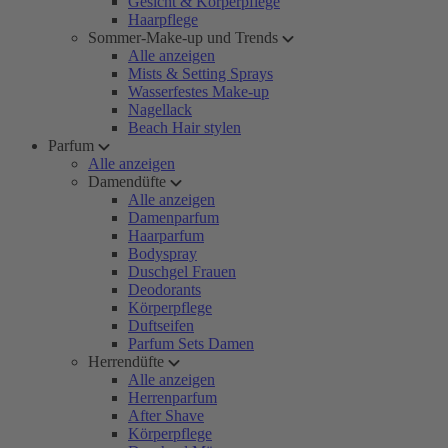
Gesicht & Körperpflege
Haarpflege
Sommer-Make-up und Trends
Alle anzeigen
Mists & Setting Sprays
Wasserfestes Make-up
Nagellack
Beach Hair stylen
Parfum
Alle anzeigen
Damendüfte
Alle anzeigen
Damenparfum
Haarparfum
Bodyspray
Duschgel Frauen
Deodorants
Körperpflege
Duftseifen
Parfum Sets Damen
Herrendüfte
Alle anzeigen
Herrenparfum
After Shave
Körperpflege