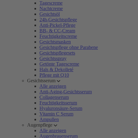
Tagescreme
Nachtcreme
Gesichtsöl
24h-Gesichtspflege
Anti-Pickel-Pflege
BB- & CC-Cream
Feuchtigkeitscreme
Gesichtsmasken
Gesichtspflege ohne Parabene
Gesichtspflegesets
Gesichtsspray
Getönte Tagescreme
Hals & Dekolleté
Pflege mit Q10
Gesichtsserum
Alle anzeigen
Anti-Aging-Gesichtsserum
Collagenserum
Feuchtigkeitsserum
Hyaluronsäure-Serum
Vitamin C Serum
Ampullen
Augenpflege
Alle anzeigen
Augenbrauenserum