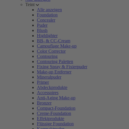
Teint
Alle anzeigen
Foundation
Concealer
Puder
Blush
Highlighter
BB- & CC-Cream
Camouflage Make-up
Color Corrector
Contouring
Contouring Paletten
Fixing Spray & Fixierpuder
Make-up Entferner
Mineralpuder
Primer
Abdeckprodukte
Accessoires
Anti-Aging Make-up
Bronzer
Compact-Foundation
Creme-Foundation
Effektprodukte
Flüssige Foundation
Kompaktpuder