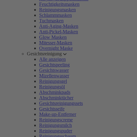
Feuchtigkeitsmasken
Reinigungsmasken
Schlammmasken
Tuchmasken
Anti-Aging-Masken
Anti-Pickel-Masken
Glow Masken
Mitesser-Masken
Overnight Maske
Gesichtsreinigung
Alle anzeigen
Gesichtspeeling
Gesichtswasser
Mizellenwasser
Reinigungsgel
Reinigungsöl
Abschminkpads
Abschminktücher
Gesichtsreinigungssets
Gesichtsseife
Make-up-Entferner
Reinigungscreme
Reinigungsmilch
Reinigungspuder
Reinigungsschaum