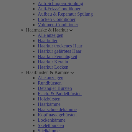
Anti-Schuppen-Spülung
Anti-Frizz-Conditioner
Aufbau & Reparatur Spülung
Locken-Conditioner
Volumen-Conditioner
Haarmaske & Haarkur
Alle anzeigen
Haarbutter
Haarkur trockenes Haar
Haarkur gefärbtes Haar
Haarkur Feuchtigkeit
Haarkur Keratin
Haarkur Locken
Haarbürsten & Kämme
Alle anzeigen
Rundbürsten
Detangler-Bürsten
Flach- & Paddelbürsten
Holzbürsten
Haarkämme
Haarschneidekämme
Kopfmassagebürsten
Lockenkämme
Skelettbürsten
Stielkämme