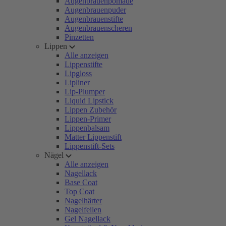
Augenbrauenpomade
Augenbrauenpuder
Augenbrauenstifte
Augenbrauenscheren
Pinzetten
Lippen
Alle anzeigen
Lippenstifte
Lipgloss
Lipliner
Lip-Plumper
Liquid Lipstick
Lippen Zubehör
Lippen-Primer
Lippenbalsam
Matter Lippenstift
Lippenstift-Sets
Nägel
Alle anzeigen
Nagellack
Base Coat
Top Coat
Nagelhärter
Nagelfeilen
Gel Nagellack