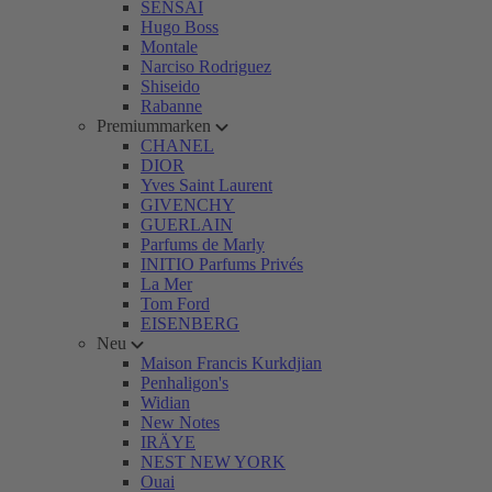
SENSAI
Hugo Boss
Montale
Narciso Rodriguez
Shiseido
Rabanne
Premiummarken
CHANEL
DIOR
Yves Saint Laurent
GIVENCHY
GUERLAIN
Parfums de Marly
INITIO Parfums Privés
La Mer
Tom Ford
EISENBERG
Neu
Maison Francis Kurkdjian
Penhaligon's
Widian
New Notes
IRÄYE
NEST NEW YORK
Ouai