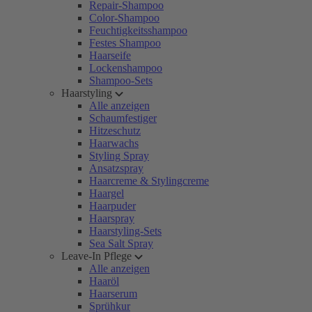
Repair-Shampoo
Color-Shampoo
Feuchtigkeitsshampoo
Festes Shampoo
Haarseife
Lockenshampoo
Shampoo-Sets
Haarstyling
Alle anzeigen
Schaumfestiger
Hitzeschutz
Haarwachs
Styling Spray
Ansatzspray
Haarcreme & Stylingcreme
Haargel
Haarpuder
Haarspray
Haarstyling-Sets
Sea Salt Spray
Leave-In Pflege
Alle anzeigen
Haaröl
Haarserum
Sprühkur