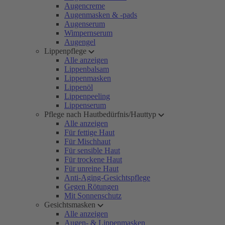
Augencreme
Augenmasken & -pads
Augenserum
Wimpernserum
Augengel
Lippenpflege
Alle anzeigen
Lippenbalsam
Lippenmasken
Lippenöl
Lippenpeeling
Lippenserum
Pflege nach Hautbedürfnis/Hauttyp
Alle anzeigen
Für fettige Haut
Für Mischhaut
Für sensible Haut
Für trockene Haut
Für unreine Haut
Anti-Aging-Gesichtspflege
Gegen Rötungen
Mit Sonnenschutz
Gesichtsmasken
Alle anzeigen
Augen- & Lippenmasken