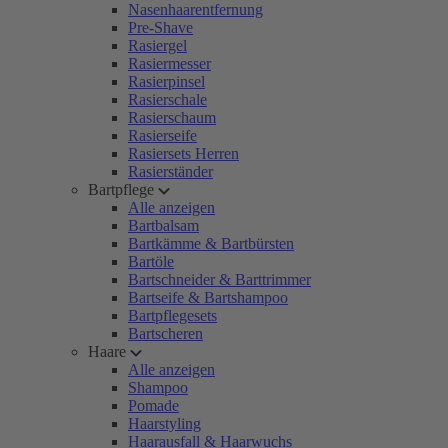
Nasenhaarentfernung
Pre-Shave
Rasiergel
Rasiermesser
Rasierpinsel
Rasierschale
Rasierschaum
Rasierseife
Rasiersets Herren
Rasierständer
Bartpflege
Alle anzeigen
Bartbalsam
Bartkämme & Bartbürsten
Bartöle
Bartschneider & Barttrimmer
Bartseife & Bartshampoo
Bartpflegesets
Bartscheren
Haare
Alle anzeigen
Shampoo
Pomade
Haarstyling
Haarausfall & Haarwuchs