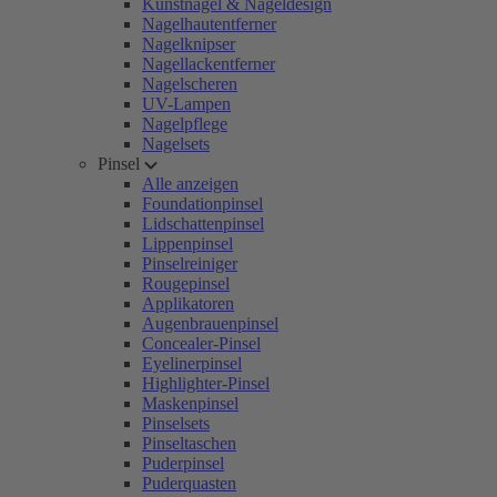
Kunstnägel & Nageldesign
Nagelhautentferner
Nagelknipser
Nagellackentferner
Nagelscheren
UV-Lampen
Nagelpflege
Nagelsets
Pinsel
Alle anzeigen
Foundationpinsel
Lidschattenpinsel
Lippenpinsel
Pinselreiniger
Rougepinsel
Applikatoren
Augenbrauenpinsel
Concealer-Pinsel
Eyelinerpinsel
Highlighter-Pinsel
Maskenpinsel
Pinselsets
Pinseltaschen
Puderpinsel
Puderquasten