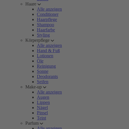
Haare
Alle anzeigen
Conditioner
Haarpflege
Shampoo
Haarfarbe
Styling
Körperpflege
Alle anzeigen
Hand & Fuß
Lotionen
Öle
Reinigung
Sonne
Deodorants
Seifen
Make-up
Alle anzeigen
Augen
Lippen
Nägel
Pinsel
Teint
Parfum
Alle anzeigen