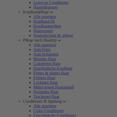
Leave-in Conditioner
Haarpflegesets
Kopfhautpflege
Alle anzeigen
Kopfhaut-Öl
Kopfhautpeeling
Haarwasser
Sonnenschutz & -pflege
Pflege nach Haartyp
Alle anzeigen
Anti-Frizz
Anti-Schuppen
Blondes Haar
Coloriertes Haar
Empfindliche Kopfhaut
Feines & glattes Haar
Fettiges Haar
Lockiges Haar
Mittel gegen Haarausfall
Normales Haar
Trockenes Haar
Conditioner & Spülung
Alle anzeigen
Color-Conditioner
Feuchtigkeits-Conditioner