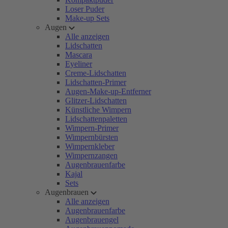
Loser Puder
Make-up Sets
Augen
Alle anzeigen
Lidschatten
Mascara
Eyeliner
Creme-Lidschatten
Lidschatten-Primer
Augen-Make-up-Entferner
Glitzer-Lidschatten
Künstliche Wimpern
Lidschattenpaletten
Wimpern-Primer
Wimpernbürsten
Wimpernkleber
Wimpernzangen
Augenbrauenfarbe
Kajal
Sets
Augenbrauen
Alle anzeigen
Augenbrauenfarbe
Augenbrauengel