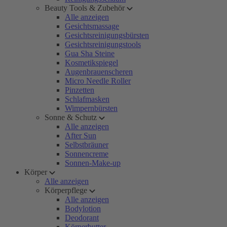
Beauty Tools & Zubehör
Alle anzeigen
Gesichtsmassage
Gesichtsreinigungsbürsten
Gesichtsreinigungstools
Gua Sha Steine
Kosmetikspiegel
Augenbrauenscheren
Micro Needle Roller
Pinzetten
Schlafmasken
Wimpernbürsten
Sonne & Schutz
Alle anzeigen
After Sun
Selbstbräuner
Sonnencreme
Sonnen-Make-up
Körper
Alle anzeigen
Körperpflege
Alle anzeigen
Bodylotion
Deodorant
Körperbutter