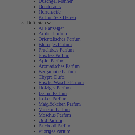
Duschgel Männer
Deodorants
Herrenseife
Parfum Sets Herren
Duftnoten
Alle anzeigen
Amber Parfum
Orientalisches Parfum
Blumiges Parfum
Fruchtiges Parfum
Frisches Parfum
Apfel Parfum
Aromatisches Parfum
Bergamotte Parfum
Chypre Düfte
Frische Wäsche Parfum
Holziges Parfum
Jasmin Parfum
Kokos Parfum
Maiglöckchen Parfum
Molekül Parfum
Moschus Parfum
Oud Parfum
Patchouli Parfum
Pudriges Parfum