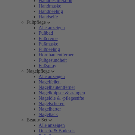
Handdesinfektion
Handmaske
Handpeeling
Handseife
Fußpflege
Alle anzeigen
Fußbad
Fußcreme
Fußmaske
Fußpeeling
Hornhautentferner
Fußgesundheit
Fußspray
Nagelpflege
Alle anzeigen
Nagelfeilen
Nagelhautentferner
Nagelknipser & -zangen
Nagelöle & -pflegestifte
Nagelscheren
Nagelhärter
Nagellack
Beauty Set
Alle anzeigen
Dusch- & Badesets