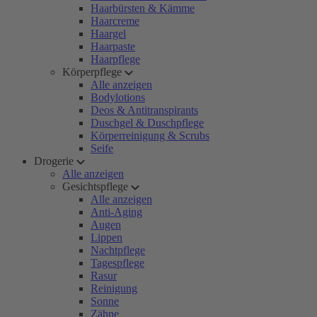
Haarbürsten & Kämme
Haarcreme
Haargel
Haarpaste
Haarpflege
Körperpflege
Alle anzeigen
Bodylotions
Deos & Antitranspirants
Duschgel & Duschpflege
Körperreinigung & Scrubs
Seife
Drogerie
Alle anzeigen
Gesichtspflege
Alle anzeigen
Anti-Aging
Augen
Lippen
Nachtpflege
Tagespflege
Rasur
Reinigung
Sonne
Zähne