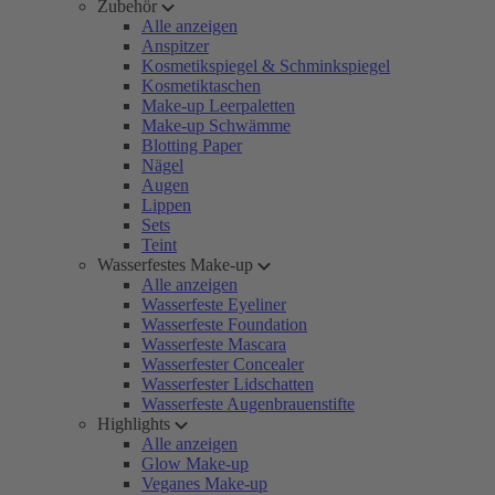
Zubehör
Alle anzeigen
Anspitzer
Kosmetikspiegel & Schminkspiegel
Kosmetiktaschen
Make-up Leerpaletten
Make-up Schwämme
Blotting Paper
Nägel
Augen
Lippen
Sets
Teint
Wasserfestes Make-up
Alle anzeigen
Wasserfeste Eyeliner
Wasserfeste Foundation
Wasserfeste Mascara
Wasserfester Concealer
Wasserfester Lidschatten
Wasserfeste Augenbrauenstifte
Highlights
Alle anzeigen
Glow Make-up
Veganes Make-up