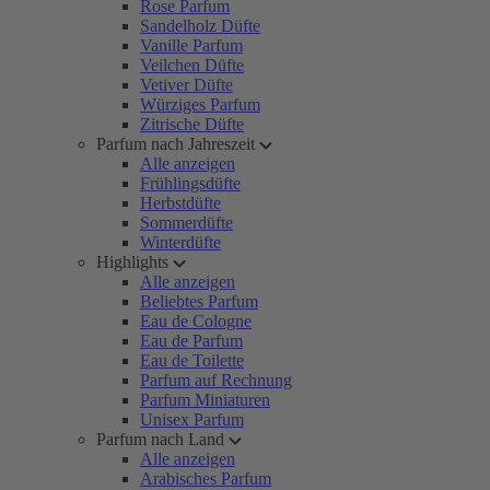
Rose Parfum
Sandelholz Düfte
Vanille Parfum
Veilchen Düfte
Vetiver Düfte
Würziges Parfum
Zitrische Düfte
Parfum nach Jahreszeit
Alle anzeigen
Frühlingsdüfte
Herbstdüfte
Sommerdüfte
Winterdüfte
Highlights
Alle anzeigen
Beliebtes Parfum
Eau de Cologne
Eau de Parfum
Eau de Toilette
Parfum auf Rechnung
Parfum Miniaturen
Unisex Parfum
Parfum nach Land
Alle anzeigen
Arabisches Parfum