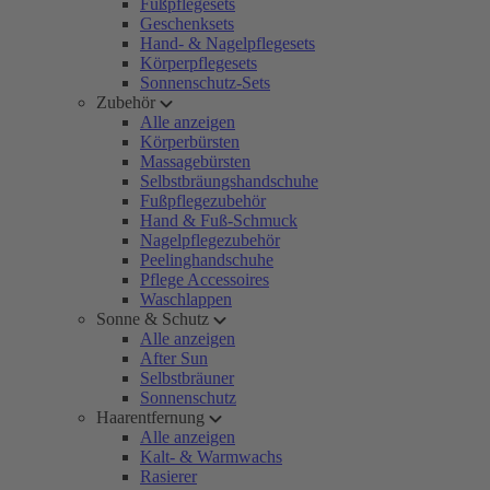
Fußpflegesets
Geschenksets
Hand- & Nagelpflegesets
Körperpflegesets
Sonnenschutz-Sets
Zubehör
Alle anzeigen
Körperbürsten
Massagebürsten
Selbstbräungshandschuhe
Fußpflegezubehör
Hand & Fuß-Schmuck
Nagelpflegezubehör
Peelinghandschuhe
Pflege Accessoires
Waschlappen
Sonne & Schutz
Alle anzeigen
After Sun
Selbstbräuner
Sonnenschutz
Haarentfernung
Alle anzeigen
Kalt- & Warmwachs
Rasierer