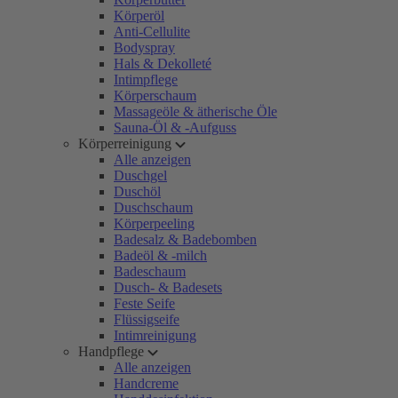
Körperöl
Anti-Cellulite
Bodyspray
Hals & Dekolleté
Intimpflege
Körperschaum
Massageöle & ätherische Öle
Sauna-Öl & -Aufguss
Körperreinigung
Alle anzeigen
Duschgel
Duschöl
Duschschaum
Körperpeeling
Badesalz & Badebomben
Badeöl & -milch
Badeschaum
Dusch- & Badesets
Feste Seife
Flüssigseife
Intimreinigung
Handpflege
Alle anzeigen
Handcreme