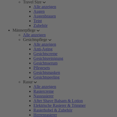
Travel Size
Alle anzeigen
Augen
Augenbrauen
Teint
Zubehör
Männerpflege
Alle anzeigen
Gesichtspflege
Alle anzeigen
Anti-Aging
Gesichtscreme
Gesichtsreinigung
Gesichtsserum
Pflegesets
Gesichtsmasken
Gesichtspeeling
Rasur
Alle anzeigen
Rasiercreme
Nassrasierer
After Shave Balsam & Lotion
Elektrische Rasierer & Trimmer
Rasierhobel & Zubehör
Herrenrasierer