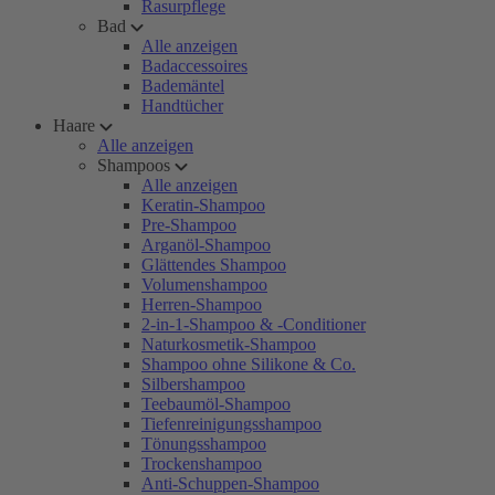
Rasurpflege
Bad
Alle anzeigen
Badaccessoires
Bademäntel
Handtücher
Haare
Alle anzeigen
Shampoos
Alle anzeigen
Keratin-Shampoo
Pre-Shampoo
Arganöl-Shampoo
Glättendes Shampoo
Volumenshampoo
Herren-Shampoo
2-in-1-Shampoo & -Conditioner
Naturkosmetik-Shampoo
Shampoo ohne Silikone & Co.
Silbershampoo
Teebaumöl-Shampoo
Tiefenreinigungsshampoo
Tönungsshampoo
Trockenshampoo
Anti-Schuppen-Shampoo