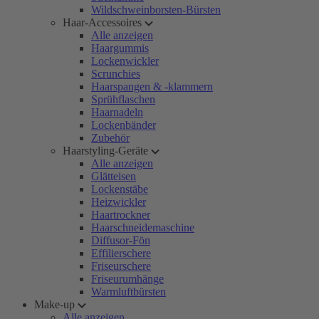
Wildschweinborsten-Bürsten
Haar-Accessoires
Alle anzeigen
Haargummis
Lockenwickler
Scrunchies
Haarspangen & -klammern
Sprühflaschen
Haarnadeln
Lockenbänder
Zubehör
Haarstyling-Geräte
Alle anzeigen
Glätteisen
Lockenstäbe
Heizwickler
Haartrockner
Haarschneidemaschine
Diffusor-Fön
Effilierschere
Friseurschere
Friseurumhänge
Warmluftbürsten
Make-up
Alle anzeigen