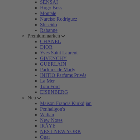
SENSAI
Hugo Boss
Montale
Narciso Rodriguez
Shiseido
Rabanne
Premiummarken
CHANEL
DIOR
Yves Saint Laurent
GIVENCHY
GUERLAIN
Parfums de Marly
INITIO Parfums Privés
La Mer
Tom Ford
EISENBERG
Neu
Maison Francis Kurkdjian
Penhaligon's
Widian
New Notes
IRÄYE
NEST NEW YORK
Ouai