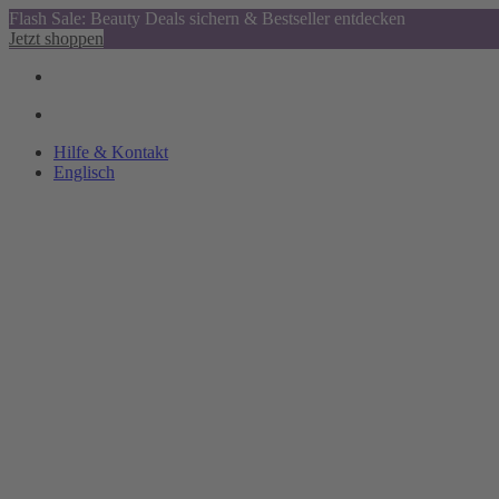
Flash Sale: Beauty Deals sichern & Bestseller entdecken
Jetzt shoppen
Hilfe & Kontakt
Englisch