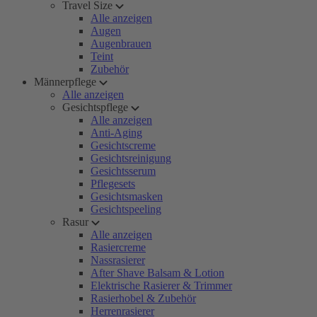
Travel Size
Alle anzeigen
Augen
Augenbrauen
Teint
Zubehör
Männerpflege
Alle anzeigen
Gesichtspflege
Alle anzeigen
Anti-Aging
Gesichtscreme
Gesichtsreinigung
Gesichtsserum
Pflegesets
Gesichtsmasken
Gesichtspeeling
Rasur
Alle anzeigen
Rasiercreme
Nassrasierer
After Shave Balsam & Lotion
Elektrische Rasierer & Trimmer
Rasierhobel & Zubehör
Herrenrasierer