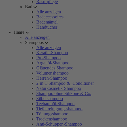
Rasurpflege
Bad
Alle anzeigen
Badaccessoires
Bademäntel
Handtücher
Haare
Alle anzeigen
Shampoos
Alle anzeigen
Keratin-Shampoo
Pre-Shampoo
Arganöl-Shampoo
Glättendes Shampoo
Volumenshampoo
Herren-Shampoo
2-in-1-Shampoo & -Conditioner
Naturkosmetik-Shampoo
Shampoo ohne Silikone & Co.
Silbershampoo
Teebaumöl-Shampoo
Tiefenreinigungsshampoo
Tönungsshampoo
Trockenshampoo
Anti-Schuppen-Shampoo