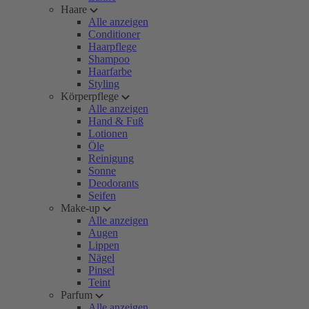
Haare
Alle anzeigen
Conditioner
Haarpflege
Shampoo
Haarfarbe
Styling
Körperpflege
Alle anzeigen
Hand & Fuß
Lotionen
Öle
Reinigung
Sonne
Deodorants
Seifen
Make-up
Alle anzeigen
Augen
Lippen
Nägel
Pinsel
Teint
Parfum
Alle anzeigen