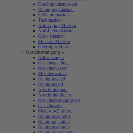
Feuchtigkeitsmasken
Reinigungsmasken
Schlammmasken
Tuchmasken
Anti-Aging-Masken
Anti-Pickel-Masken
Glow Masken
Mitesser-Masken
Overnight Maske
Gesichtsreinigung
Alle anzeigen
Gesichtspeeling
Gesichtswasser
Mizellenwasser
Reinigungsgel
Reinigungsöl
Abschminkpads
Abschminktücher
Gesichtsreinigungssets
Gesichtsseife
Make-up-Entferner
Reinigungscreme
Reinigungsmilch
Reinigungspuder
Reinigungsschaum