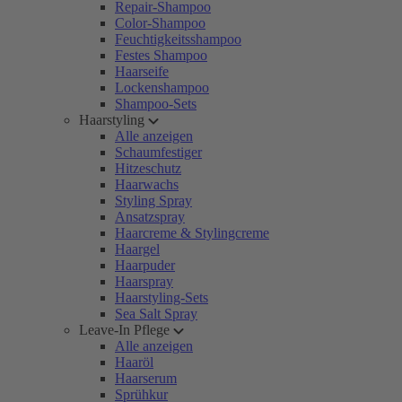
Repair-Shampoo
Color-Shampoo
Feuchtigkeitsshampoo
Festes Shampoo
Haarseife
Lockenshampoo
Shampoo-Sets
Haarstyling
Alle anzeigen
Schaumfestiger
Hitzeschutz
Haarwachs
Styling Spray
Ansatzspray
Haarcreme & Stylingcreme
Haargel
Haarpuder
Haarspray
Haarstyling-Sets
Sea Salt Spray
Leave-In Pflege
Alle anzeigen
Haaröl
Haarserum
Sprühkur