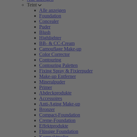
Teint
Alle anzeigen
Foundation
Concealer
Puder
Blush
Highlighter
BB- & CC-Cream
Camouflage Make-up
Color Corrector
Contouring
Contouring Paletten
Fixing Spray & Fixierpuder
Make-up Entferner
Mineralpuder
Primer
Abdeckprodukte
Accessoires
Anti-Aging Make-up
Bronzer
Compact-Foundation
Creme-Foundation
Effektprodukte
Flüssige Foundation
Kompaktpuder