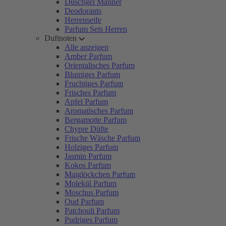
Duschgel Männer
Deodorants
Herrenseife
Parfum Sets Herren
Duftnoten
Alle anzeigen
Amber Parfum
Orientalisches Parfum
Blumiges Parfum
Fruchtiges Parfum
Frisches Parfum
Apfel Parfum
Aromatisches Parfum
Bergamotte Parfum
Chypre Düfte
Frische Wäsche Parfum
Holziges Parfum
Jasmin Parfum
Kokos Parfum
Maiglöckchen Parfum
Molekül Parfum
Moschus Parfum
Oud Parfum
Patchouli Parfum
Pudriges Parfum