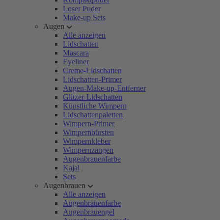
Loser Puder
Make-up Sets
Augen
Alle anzeigen
Lidschatten
Mascara
Eyeliner
Creme-Lidschatten
Lidschatten-Primer
Augen-Make-up-Entferner
Glitzer-Lidschatten
Künstliche Wimpern
Lidschattenpaletten
Wimpern-Primer
Wimpernbürsten
Wimpernkleber
Wimpernzangen
Augenbrauenfarbe
Kajal
Sets
Augenbrauen
Alle anzeigen
Augenbrauenfarbe
Augenbrauengel