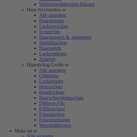
Wildschweinborsten-Bürsten
Haar-Accessoires
Alle anzeigen
Haargummis
Lockenwickler
Scrunchies
Haarspangen & -klammern
Sprühflaschen
Haarnadeln
Lockenbänder
Zubehör
Haarstyling-Geräte
Alle anzeigen
Glätteisen
Lockenstäbe
Heizwickler
Haartrockner
Haarschneidemaschine
Diffusor-Fön
Effilierschere
Friseurschere
Friseurumhänge
Warmluftbürsten
Make-up
Alle anzeigen