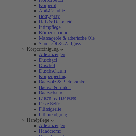
Körperöl
Anti-Cellulite
Bodyspray
Hals & Dekolleté
Intimpflege
Körperschaum
Massageöle & ätherische Öle
Sauna-Öl & -Aufguss
Körperreinigung
Alle anzeigen
Duschgel
Duschöl
Duschschaum
Körperpeeling
Badesalz & Badebomben
Badeöl & -milch
Badeschaum
Dusch- & Badesets
Feste Seife
Flüssigseife
Intimreinigung
Handpflege
Alle anzeigen
Handcreme