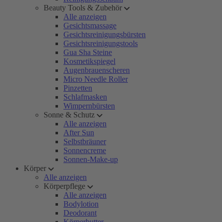
Beauty Tools & Zubehör
Alle anzeigen
Gesichtsmassage
Gesichtsreinigungsbürsten
Gesichtsreinigungstools
Gua Sha Steine
Kosmetikspiegel
Augenbrauenscheren
Micro Needle Roller
Pinzetten
Schlafmasken
Wimpernbürsten
Sonne & Schutz
Alle anzeigen
After Sun
Selbstbräuner
Sonnencreme
Sonnen-Make-up
Körper
Alle anzeigen
Körperpflege
Alle anzeigen
Bodylotion
Deodorant
Körperbutter