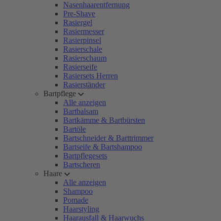
Nasenhaarentfernung
Pre-Shave
Rasiergel
Rasiermesser
Rasierpinsel
Rasierschale
Rasierschaum
Rasierseife
Rasiersets Herren
Rasierständer
Bartpflege
Alle anzeigen
Bartbalsam
Bartkämme & Bartbürsten
Bartöle
Bartschneider & Barttrimmer
Bartseife & Bartshampoo
Bartpflegesets
Bartscheren
Haare
Alle anzeigen
Shampoo
Pomade
Haarstyling
Haarausfall & Haarwuchs