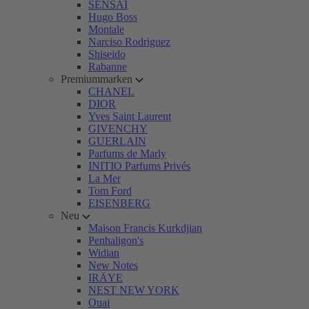
SENSAI
Hugo Boss
Montale
Narciso Rodriguez
Shiseido
Rabanne
Premiummarken
CHANEL
DIOR
Yves Saint Laurent
GIVENCHY
GUERLAIN
Parfums de Marly
INITIO Parfums Privés
La Mer
Tom Ford
EISENBERG
Neu
Maison Francis Kurkdjian
Penhaligon's
Widian
New Notes
IRÄYE
NEST NEW YORK
Ouai