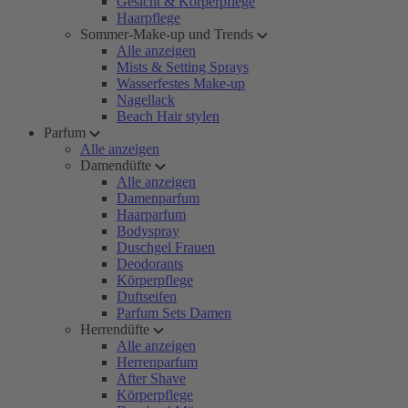
Gesicht & Körperpflege
Haarpflege
Sommer-Make-up und Trends
Alle anzeigen
Mists & Setting Sprays
Wasserfestes Make-up
Nagellack
Beach Hair stylen
Parfum
Alle anzeigen
Damendüfte
Alle anzeigen
Damenparfum
Haarparfum
Bodyspray
Duschgel Frauen
Deodorants
Körperpflege
Duftseifen
Parfum Sets Damen
Herrendüfte
Alle anzeigen
Herrenparfum
After Shave
Körperpflege