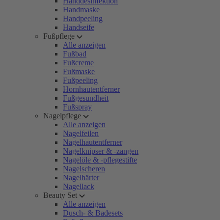
Handdesinfektion
Handmaske
Handpeeling
Handseife
Fußpflege
Alle anzeigen
Fußbad
Fußcreme
Fußmaske
Fußpeeling
Hornhautentferner
Fußgesundheit
Fußspray
Nagelpflege
Alle anzeigen
Nagelfeilen
Nagelhautentferner
Nagelknipser & -zangen
Nagelöle & -pflegestifte
Nagelscheren
Nagelhärter
Nagellack
Beauty Set
Alle anzeigen
Dusch- & Badesets