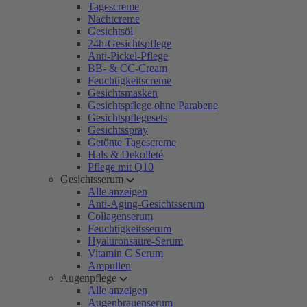
Tagescreme
Nachtcreme
Gesichtsöl
24h-Gesichtspflege
Anti-Pickel-Pflege
BB- & CC-Cream
Feuchtigkeitscreme
Gesichtsmasken
Gesichtspflege ohne Parabene
Gesichtspflegesets
Gesichtsspray
Getönte Tagescreme
Hals & Dekolleté
Pflege mit Q10
Gesichtsserum
Alle anzeigen
Anti-Aging-Gesichtsserum
Collagenserum
Feuchtigkeitsserum
Hyaluronsäure-Serum
Vitamin C Serum
Ampullen
Augenpflege
Alle anzeigen
Augenbrauenserum