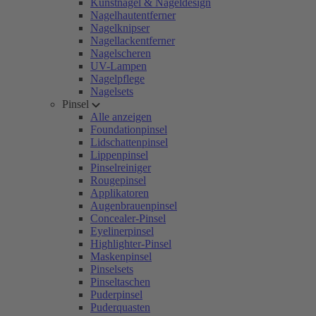
Kunstnägel & Nageldesign
Nagelhautentferner
Nagelknipser
Nagellackentferner
Nagelscheren
UV-Lampen
Nagelpflege
Nagelsets
Pinsel
Alle anzeigen
Foundationpinsel
Lidschattenpinsel
Lippenpinsel
Pinselreiniger
Rougepinsel
Applikatoren
Augenbrauenpinsel
Concealer-Pinsel
Eyelinerpinsel
Highlighter-Pinsel
Maskenpinsel
Pinselsets
Pinseltaschen
Puderpinsel
Puderquasten