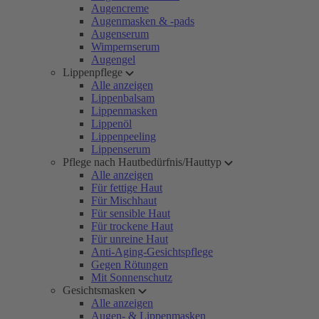
Augencreme
Augenmasken & -pads
Augenserum
Wimpernserum
Augengel
Lippenpflege
Alle anzeigen
Lippenbalsam
Lippenmasken
Lippenöl
Lippenpeeling
Lippenserum
Pflege nach Hautbedürfnis/Hauttyp
Alle anzeigen
Für fettige Haut
Für Mischhaut
Für sensible Haut
Für trockene Haut
Für unreine Haut
Anti-Aging-Gesichtspflege
Gegen Rötungen
Mit Sonnenschutz
Gesichtsmasken
Alle anzeigen
Augen- & Lippenmasken