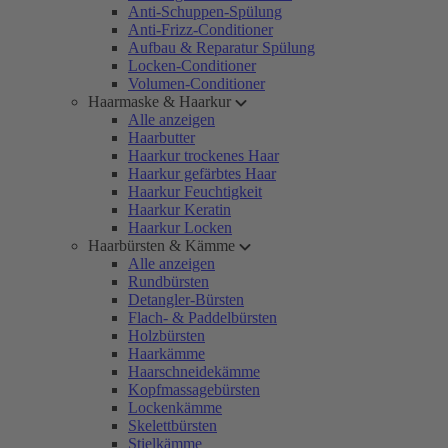
Anti-Schuppen-Spülung
Anti-Frizz-Conditioner
Aufbau & Reparatur Spülung
Locken-Conditioner
Volumen-Conditioner
Haarmaske & Haarkur
Alle anzeigen
Haarbutter
Haarkur trockenes Haar
Haarkur gefärbtes Haar
Haarkur Feuchtigkeit
Haarkur Keratin
Haarkur Locken
Haarbürsten & Kämme
Alle anzeigen
Rundbürsten
Detangler-Bürsten
Flach- & Paddelbürsten
Holzbürsten
Haarkämme
Haarschneidekämme
Kopfmassagebürsten
Lockenkämme
Skelettbürsten
Stielkämme