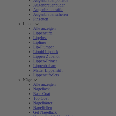
Augenbrauenpomade
Augenbrauenpuder
Augenbrauenstifte
Augenbrauenscheren
Pinzetten
Lippen
Alle anzeigen
Lippenstifte
Lipgloss
Lipliner
Lip-Plumper
Liquid Lipstick
Lippen Zubehör
Lippen-Primer
Lippenbalsam
Matter Lippenstift
Lippenstift-Sets
Nägel
Alle anzeigen
Nagellack
Base Coat
Top Coat
Nagelhärter
Nagelfeilen
Gel Nagellack