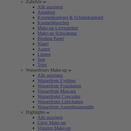
Zubehör
Alle anzeigen
Anspitzer
Kosmetikspiegel & Schminkspiegel
Kosmetiktaschen
Make-up Leerpaletten
Make-up Schwämme
Blotting Paper
Nägel
Augen
Lippen
Sets
Teint
Wasserfestes Make-up
Alle anzeigen
Wasserfeste Eyeliner
Wasserfeste Foundation
Wasserfeste Mascara
Wasserfester Concealer
Wasserfester Lidschatten
Wasserfeste Augenbrauenstifte
Highlights
Alle anzeigen
Glow Make-up
Veganes Make-up