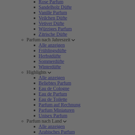
Rose Parfum
Sandelholz Düfte
Vanille Parfum
Veilchen Düfte
Vetiver Düfte
Würziges Parfum
Zitrische Düfte
Parfum nach Jahreszeit
Alle anzeigen
Frühlingsdüfte
Herbstdüfte
Sommerdüfte
Winterdüfte
Highlights
Alle anzeigen
Beliebtes Parfum
Eau de Cologne
Eau de Parfum
Eau de Toilette
Parfum auf Rechnung
Parfum Miniaturen
Unisex Parfum
Parfum nach Land
Alle anzeigen
Arabisches Parfum