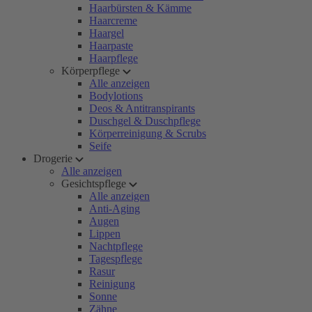
Haarbürsten & Kämme
Haarcreme
Haargel
Haarpaste
Haarpflege
Körperpflege
Alle anzeigen
Bodylotions
Deos & Antitranspirants
Duschgel & Duschpflege
Körperreinigung & Scrubs
Seife
Drogerie
Alle anzeigen
Gesichtspflege
Alle anzeigen
Anti-Aging
Augen
Lippen
Nachtpflege
Tagespflege
Rasur
Reinigung
Sonne
Zähne