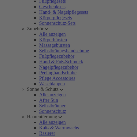
Fußpflegesets
Geschenksets
Hand- & Nagelpflegesets
Körperpflegesets
Sonnenschutz-Sets
Zubehör
Alle anzeigen
Körperbürsten
Massagebürsten
Selbstbräungshandschuhe
Fußpflegezubehör
Hand & Fuß-Schmuck
Nagelpflegezubehör
Peelinghandschuhe
Pflege Accessoires
Waschlappen
Sonne & Schutz
Alle anzeigen
After Sun
Selbstbräuner
Sonnenschutz
Haarentfernung
Alle anzeigen
Kalt- & Warmwachs
Rasierer