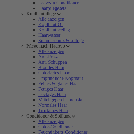
Leave-in Conditioner
Haarpflegesets
Kopfhautpflege
Alle anzeigen
Kopfhaut-Öl
Kopfhautpeeling
Haarwasser
Sonnenschutz & -pflege
Pflege nach Haartyp
Alle anzeigen
Anti-Frizz
Anti-Schuppen
Blondes Haar
Coloriertes Haar
Empfindliche Kopfhaut
Feines & glattes Haar
Fettiges Haar
Lockiges Haar
Mittel gegen Haarausfall
Normales Haar
Trockenes Haar
Conditioner & Spülung
Alle anzeigen
Color-Conditioner
Feuchtigkeits-Conditioner