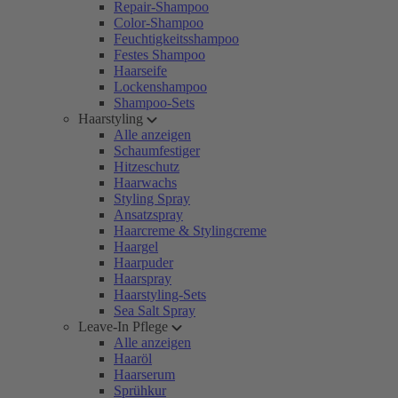
Repair-Shampoo
Color-Shampoo
Feuchtigkeitsshampoo
Festes Shampoo
Haarseife
Lockenshampoo
Shampoo-Sets
Haarstyling
Alle anzeigen
Schaumfestiger
Hitzeschutz
Haarwachs
Styling Spray
Ansatzspray
Haarcreme & Stylingcreme
Haargel
Haarpuder
Haarspray
Haarstyling-Sets
Sea Salt Spray
Leave-In Pflege
Alle anzeigen
Haaröl
Haarserum
Sprühkur