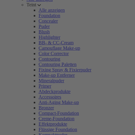
Teint
Alle anzeigen
Foundation
Concealer
Puder
Blush
Highlighter
BB- & CC-Cream
Camouflage Make-up
Color Corrector
Contouring
Contouring Paletten
Fixing Spray & Fixierpuder
Make-up Entferner
Mineralpuder
Primer
Abdeckprodukte
Accessoires
Anti-Aging Make-up
Bronzer
Compact-Foundation
Creme-Foundation
Effektprodukte
Flüssige Foundation
Kompaktpuder