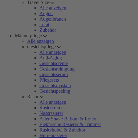
Travel Size
Alle anzeigen
Augen
Augenbrauen
Teint
Zubehör
Männerpflege
Alle anzeigen
Gesichtspflege
Alle anzeigen
Anti-Aging
Gesichtscreme
Gesichtsreinigung
Gesichtsserum
Pflegesets
Gesichtsmasken
Gesichtspeeling
Rasur
Alle anzeigen
Rasiercreme
Nassrasierer
After Shave Balsam & Lotion
Elektrische Rasierer & Trimmer
Rasierhobel & Zubehör
Herrenrasierer