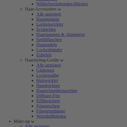
Wildschweinborsten-Bürsten
Haar-Accessoires
Alle anzeigen
Haargummis
Lockenwickler
Scrunchies
Haarspangen & -klammern
Sprühflaschen
Haarnadeln
Lockenbänder
Zubehör
Haarstyling-Geräte
Alle anzeigen
Glätteisen
Lockenstäbe
Heizwickler
Haartrockner
Haarschneidemaschine
Diffusor-Fön
Effilierschere
Friseurschere
Friseurumhänge
Warmluftbürsten
Make-up
Alle anzeigen