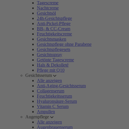
Tagescreme
Nachtcreme
Gesichtsöl
24h-Gesichtspflege
Anti-Pickel-Pflege
BB- & CC-Cream
Feuchtigkeitscreme
Gesichtsmasken
Gesichtspflege ohne Parabene
Gesichtspflegesets
Gesichtsspray
Getönte Tagescreme
Hals & Dekolleté
Pflege mit Q10
Gesichtsserum
Alle anzeigen
Anti-Aging-Gesichtsserum
Collagenserum
Feuchtigkeitsserum
Hyaluronsäure-Serum
Vitamin C Serum
Ampullen
Augenpflege
Alle anzeigen
Augenbrauenserum