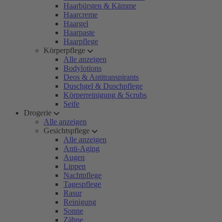
Haarbürsten & Kämme
Haarcreme
Haargel
Haarpaste
Haarpflege
Körperpflege
Alle anzeigen
Bodylotions
Deos & Antitranspirants
Duschgel & Duschpflege
Körperreinigung & Scrubs
Seife
Drogerie
Alle anzeigen
Gesichtspflege
Alle anzeigen
Anti-Aging
Augen
Lippen
Nachtpflege
Tagespflege
Rasur
Reinigung
Sonne
Zähne