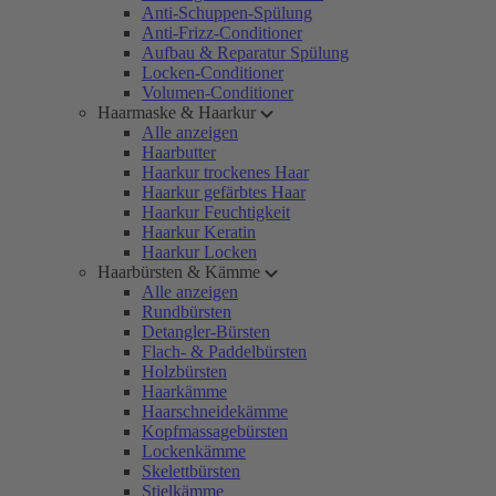
Anti-Schuppen-Spülung
Anti-Frizz-Conditioner
Aufbau & Reparatur Spülung
Locken-Conditioner
Volumen-Conditioner
Haarmaske & Haarkur
Alle anzeigen
Haarbutter
Haarkur trockenes Haar
Haarkur gefärbtes Haar
Haarkur Feuchtigkeit
Haarkur Keratin
Haarkur Locken
Haarbürsten & Kämme
Alle anzeigen
Rundbürsten
Detangler-Bürsten
Flach- & Paddelbürsten
Holzbürsten
Haarkämme
Haarschneidekämme
Kopfmassagebürsten
Lockenkämme
Skelettbürsten
Stielkämme