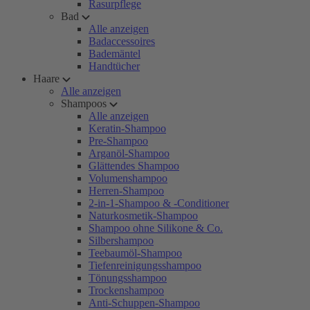
Rasurpflege
Bad
Alle anzeigen
Badaccessoires
Bademäntel
Handtücher
Haare
Alle anzeigen
Shampoos
Alle anzeigen
Keratin-Shampoo
Pre-Shampoo
Arganöl-Shampoo
Glättendes Shampoo
Volumenshampoo
Herren-Shampoo
2-in-1-Shampoo & -Conditioner
Naturkosmetik-Shampoo
Shampoo ohne Silikone & Co.
Silbershampoo
Teebaumöl-Shampoo
Tiefenreinigungsshampoo
Tönungsshampoo
Trockenshampoo
Anti-Schuppen-Shampoo