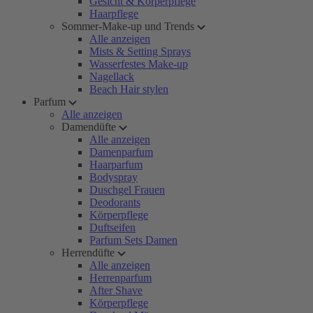
Gesicht & Körperpflege
Haarpflege
Sommer-Make-up und Trends
Alle anzeigen
Mists & Setting Sprays
Wasserfestes Make-up
Nagellack
Beach Hair stylen
Parfum
Alle anzeigen
Damendüfte
Alle anzeigen
Damenparfum
Haarparfum
Bodyspray
Duschgel Frauen
Deodorants
Körperpflege
Duftseifen
Parfum Sets Damen
Herrendüfte
Alle anzeigen
Herrenparfum
After Shave
Körperpflege