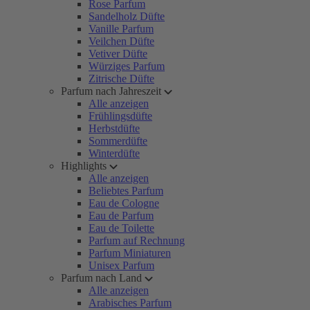
Rose Parfum
Sandelholz Düfte
Vanille Parfum
Veilchen Düfte
Vetiver Düfte
Würziges Parfum
Zitrische Düfte
Parfum nach Jahreszeit
Alle anzeigen
Frühlingsdüfte
Herbstdüfte
Sommerdüfte
Winterdüfte
Highlights
Alle anzeigen
Beliebtes Parfum
Eau de Cologne
Eau de Parfum
Eau de Toilette
Parfum auf Rechnung
Parfum Miniaturen
Unisex Parfum
Parfum nach Land
Alle anzeigen
Arabisches Parfum