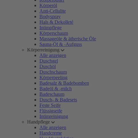
Körperöl
Anti-Cellulite
Bodyspray
Hals & Dekolleté
Intimpflege
Körperschaum
Massageöle & ätherische Öle
Sauna-Öl & -Aufguss
Körperreinigung
Alle anzeigen
Duschgel
Duschöl
Duschschaum
Körperpeeling
Badesalz & Badebomben
Badeöl & -milch
Badeschaum
Dusch- & Badesets
Feste Seife
Flüssigseife
Intimreinigung
Handpflege
Alle anzeigen
Handcreme