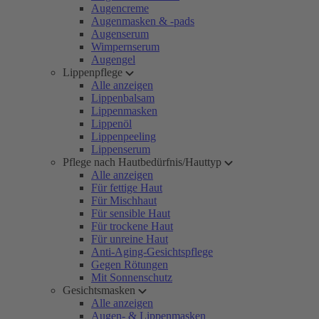
Augencreme
Augenmasken & -pads
Augenserum
Wimpernserum
Augengel
Lippenpflege
Alle anzeigen
Lippenbalsam
Lippenmasken
Lippenöl
Lippenpeeling
Lippenserum
Pflege nach Hautbedürfnis/Hauttyp
Alle anzeigen
Für fettige Haut
Für Mischhaut
Für sensible Haut
Für trockene Haut
Für unreine Haut
Anti-Aging-Gesichtspflege
Gegen Rötungen
Mit Sonnenschutz
Gesichtsmasken
Alle anzeigen
Augen- & Lippenmasken