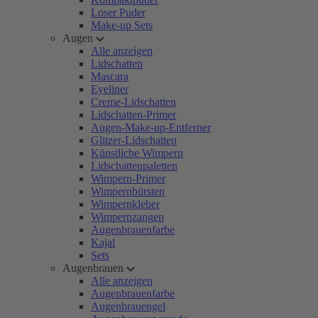
Loser Puder
Make-up Sets
Augen
Alle anzeigen
Lidschatten
Mascara
Eyeliner
Creme-Lidschatten
Lidschatten-Primer
Augen-Make-up-Entferner
Glitzer-Lidschatten
Künstliche Wimpern
Lidschattenpaletten
Wimpern-Primer
Wimpernbürsten
Wimpernkleber
Wimpernzangen
Augenbrauenfarbe
Kajal
Sets
Augenbrauen
Alle anzeigen
Augenbrauenfarbe
Augenbrauengel