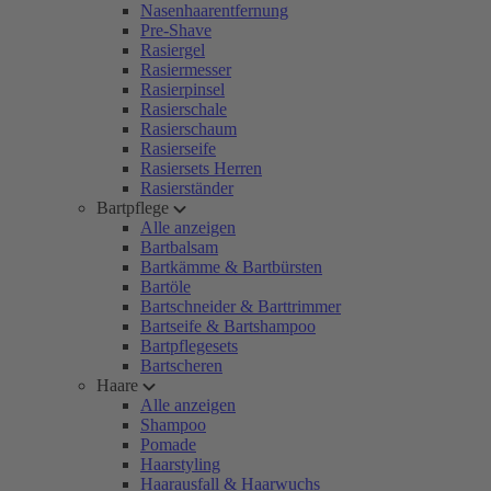
Nasenhaarentfernung
Pre-Shave
Rasiergel
Rasiermesser
Rasierpinsel
Rasierschale
Rasierschaum
Rasierseife
Rasiersets Herren
Rasierständer
Bartpflege
Alle anzeigen
Bartbalsam
Bartkämme & Bartbürsten
Bartöle
Bartschneider & Barttrimmer
Bartseife & Bartshampoo
Bartpflegesets
Bartscheren
Haare
Alle anzeigen
Shampoo
Pomade
Haarstyling
Haarausfall & Haarwuchs