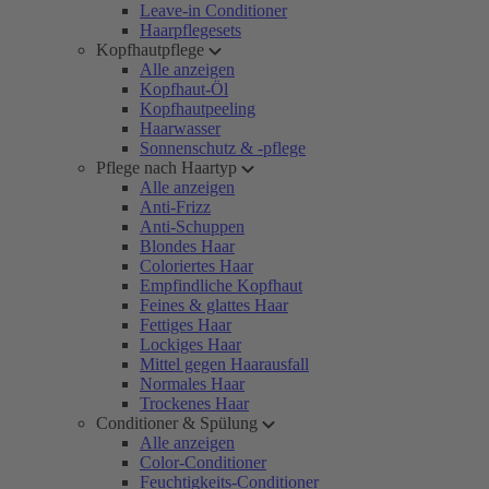
Leave-in Conditioner
Haarpflegesets
Kopfhautpflege
Alle anzeigen
Kopfhaut-Öl
Kopfhautpeeling
Haarwasser
Sonnenschutz & -pflege
Pflege nach Haartyp
Alle anzeigen
Anti-Frizz
Anti-Schuppen
Blondes Haar
Coloriertes Haar
Empfindliche Kopfhaut
Feines & glattes Haar
Fettiges Haar
Lockiges Haar
Mittel gegen Haarausfall
Normales Haar
Trockenes Haar
Conditioner & Spülung
Alle anzeigen
Color-Conditioner
Feuchtigkeits-Conditioner