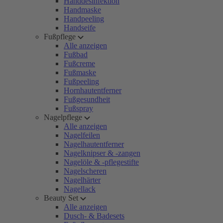
Handdesinfektion
Handmaske
Handpeeling
Handseife
Fußpflege
Alle anzeigen
Fußbad
Fußcreme
Fußmaske
Fußpeeling
Hornhautentferner
Fußgesundheit
Fußspray
Nagelpflege
Alle anzeigen
Nagelfeilen
Nagelhautentferner
Nagelknipser & -zangen
Nagelöle & -pflegestifte
Nagelscheren
Nagelhärter
Nagellack
Beauty Set
Alle anzeigen
Dusch- & Badesets