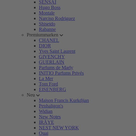
SENSAI
Hugo Boss
Montale
Narciso Rodriguez
Shiseido
Rabanne
Premiummarken
CHANEL
DIOR
Yves Saint Laurent
GIVENCHY
GUERLAIN
Parfums de Marly
INITIO Parfums Privés
La Mer
Tom Ford
EISENBERG
Neu
Maison Francis Kurkdjian
Penhaligon's
Widian
New Notes
IRÄYE
NEST NEW YORK
Ouai