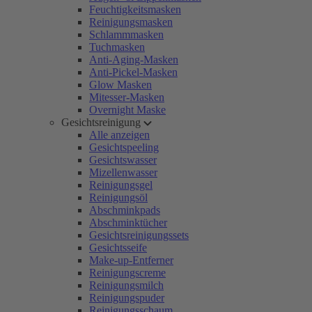
Feuchtigkeitsmasken
Reinigungsmasken
Schlammmasken
Tuchmasken
Anti-Aging-Masken
Anti-Pickel-Masken
Glow Masken
Mitesser-Masken
Overnight Maske
Gesichtsreinigung
Alle anzeigen
Gesichtspeeling
Gesichtswasser
Mizellenwasser
Reinigungsgel
Reinigungsöl
Abschminkpads
Abschminktücher
Gesichtsreinigungssets
Gesichtsseife
Make-up-Entferner
Reinigungscreme
Reinigungsmilch
Reinigungspuder
Reinigungsschaum