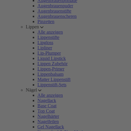
Augenbrauenpomade
Augenbrauenpuder
Augenbrauenstifte
Augenbrauenscheren
Pinzetten
Lippen
Alle anzeigen
Lippenstifte
Lipgloss
Lipliner
Lip-Plumper
Liquid Lipstick
Lippen Zubehör
Lippen-Primer
Lippenbalsam
Matter Lippenstift
Lippenstift-Sets
Nägel
Alle anzeigen
Nagellack
Base Coat
Top Coat
Nagelhärter
Nagelfeilen
Gel Nagellack