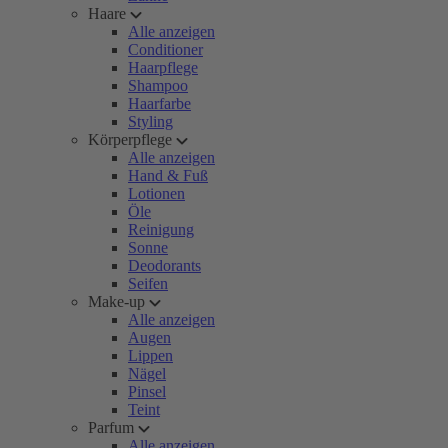
Haare
Alle anzeigen
Conditioner
Haarpflege
Shampoo
Haarfarbe
Styling
Körperpflege
Alle anzeigen
Hand & Fuß
Lotionen
Öle
Reinigung
Sonne
Deodorants
Seifen
Make-up
Alle anzeigen
Augen
Lippen
Nägel
Pinsel
Teint
Parfum
Alle anzeigen