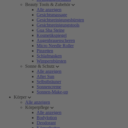
Beauty Tools & Zubehör
Alle anzeigen
Gesichtsmassage
Gesichtsreinigungsbürsten
Gesichtsreinigungstools
Gua Sha Steine
Kosmetikspiegel
Augenbrauenscheren
Micro Needle Roller
Pinzetten
Schlafmasken
Wimpernbürsten
Sonne & Schutz
Alle anzeigen
After Sun
Selbstbräuner
Sonnencreme
Sonnen-Make-up
Körper
Alle anzeigen
Körperpflege
Alle anzeigen
Bodylotion
Deodorant
Körperbutter