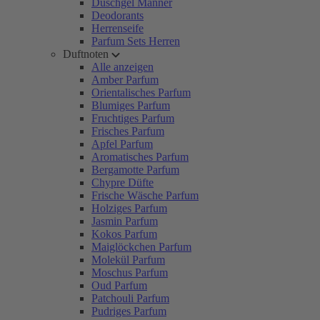
Duschgel Männer
Deodorants
Herrenseife
Parfum Sets Herren
Duftnoten
Alle anzeigen
Amber Parfum
Orientalisches Parfum
Blumiges Parfum
Fruchtiges Parfum
Frisches Parfum
Apfel Parfum
Aromatisches Parfum
Bergamotte Parfum
Chypre Düfte
Frische Wäsche Parfum
Holziges Parfum
Jasmin Parfum
Kokos Parfum
Maiglöckchen Parfum
Molekül Parfum
Moschus Parfum
Oud Parfum
Patchouli Parfum
Pudriges Parfum