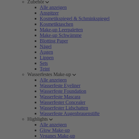
Zubehör
Alle anzeigen
Anspitzer
Kosmetikspiegel & Schminkspiegel
Kosmetiktaschen
Make-up Leerpaletten
Make-up Schwämme
Blotting Paper
Nägel
Augen
Lippen
Sets
Teint
Wasserfestes Make-up
Alle anzeigen
Wasserfeste Eyeliner
Wasserfeste Foundation
Wasserfeste Mascara
Wasserfester Concealer
Wasserfester Lidschatten
Wasserfeste Augenbrauenstifte
Highlights
Alle anzeigen
Glow Make-up
Veganes Make-up