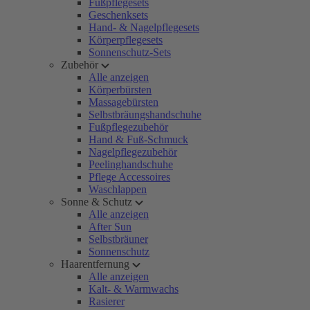
Fußpflegesets
Geschenksets
Hand- & Nagelpflegesets
Körperpflegesets
Sonnenschutz-Sets
Zubehör
Alle anzeigen
Körperbürsten
Massagebürsten
Selbstbräungshandschuhe
Fußpflegezubehör
Hand & Fuß-Schmuck
Nagelpflegezubehör
Peelinghandschuhe
Pflege Accessoires
Waschlappen
Sonne & Schutz
Alle anzeigen
After Sun
Selbstbräuner
Sonnenschutz
Haarentfernung
Alle anzeigen
Kalt- & Warmwachs
Rasierer