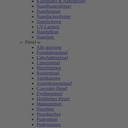
Kunstnägel & Nageldesign
Nagelhautentferner
Nagelknipser
Nagellackentferner
Nagelscheren
UV-Lampen
Nagelpflege
Nagelsets
Pinsel
Alle anzeigen
Foundationpinsel
Lidschattenpinsel
Lippenpinsel
Pinselreiniger
Rougepinsel
Applikatoren
Augenbrauenpinsel
Concealer-Pinsel
Eyelinerpinsel
Highlighter-Pinsel
Maskenpinsel
Pinselsets
Pinseltaschen
Puderpinsel
Puderquasten