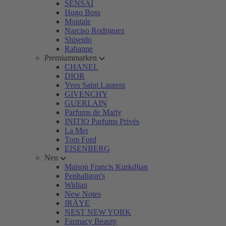
SENSAI
Hugo Boss
Montale
Narciso Rodriguez
Shiseido
Rabanne
Premiummarken
CHANEL
DIOR
Yves Saint Laurent
GIVENCHY
GUERLAIN
Parfums de Marly
INITIO Parfums Privés
La Mer
Tom Ford
EISENBERG
Neu
Maison Francis Kurkdjian
Penhaligon's
Widian
New Notes
IRÄYE
NEST NEW YORK
Farmacy Beauty