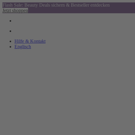
Flash Sale: Beauty Deals sichern & Bestseller entdecken
Jetzt shoppen
Hilfe & Kontakt
Englisch