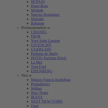
SENSAI
Hugo Boss
Montale
Narciso Rodriguez
Shiseido
Rabanne
Premiummarken
CHANEL
DIOR
Yves Saint Laurent
GIVENCHY
GUERLAIN
Parfums de Marly
INITIO Parfums Privés
La Mer
Tom Ford
EISENBERG
Neu
Maison Francis Kurkdjian
Penhaligon's
Widian
New Notes
IRÄYE
NEST NEW YORK
Ouai