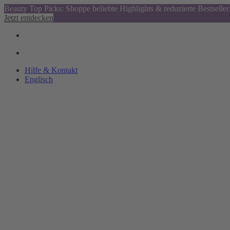
Beauty Top Picks: Shoppe beliebte Highlights & reduzierte Bestseller
Jetzt entdecken
Hilfe & Kontakt
Englisch