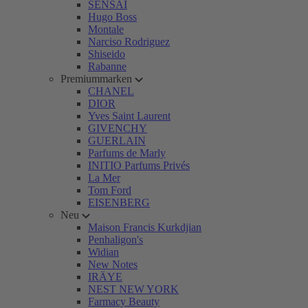
SENSAI
Hugo Boss
Montale
Narciso Rodriguez
Shiseido
Rabanne
Premiummarken
CHANEL
DIOR
Yves Saint Laurent
GIVENCHY
GUERLAIN
Parfums de Marly
INITIO Parfums Privés
La Mer
Tom Ford
EISENBERG
Neu
Maison Francis Kurkdjian
Penhaligon's
Widian
New Notes
IRÄYE
NEST NEW YORK
Farmacy Beauty