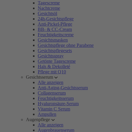
Tagescreme
Nachtcreme
Gesichtsöl
24h-Gesichtspflege
Anti-Pickel-Pflege
BB- & CC-Cream
Feuchtigkeitscreme
Gesichtsmasken
Gesichtspflege ohne Parabene
Gesichtspflegesets
Gesichtsspray
Getönte Tagescreme
Hals & Dekolleté
Pflege mit Q10
Gesichtsserum
Alle anzeigen
Anti-Aging-Gesichtsserum
Collagenserum
Feuchtigkeitsserum
Hyaluronsäure-Serum
Vitamin C Serum
Ampullen
Augenpflege
Alle anzeigen
Augenbrauenserum