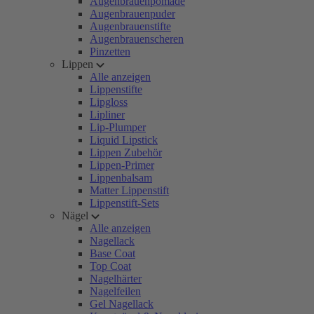
Augenbrauenpomade
Augenbrauenpuder
Augenbrauenstifte
Augenbrauenscheren
Pinzetten
Lippen
Alle anzeigen
Lippenstifte
Lipgloss
Lipliner
Lip-Plumper
Liquid Lipstick
Lippen Zubehör
Lippen-Primer
Lippenbalsam
Matter Lippenstift
Lippenstift-Sets
Nägel
Alle anzeigen
Nagellack
Base Coat
Top Coat
Nagelhärter
Nagelfeilen
Gel Nagellack