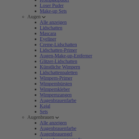
Loser Puder
Make-up Sets
Augen
Alle anzeigen
Lidschatten
Mascara
Eyeliner
Creme-Lidschatten
Lidschatten-Primer
Augen-Make-up-Entferner
Glitzer-Lidschatten
Künstliche Wimpern
Lidschattenpaletten
Wimpern-Primer
Wimpernbürsten
Wimpernkleber
Wimpernzangen
Augenbrauenfarbe
Kajal
Sets
Augenbrauen
Alle anzeigen
Augenbrauenfarbe
Augenbrauengel