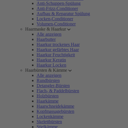
Anti-Schuppen-Spülung
Anti-Frizz-Conditioner
Aufbau & Reparatur Spülung
Locken-Conditioner
Volumen-Conditioner
Haarmaske & Haarkur
Alle anzeigen
Haarbutter
Haarkur trockenes Haar
Haarkur gefärbtes Haar
Haarkur Feuchtigkeit
Haarkur Keratin
Haarkur Locken
Haarbürsten & Kämme
Alle anzeigen
Rundbürsten
Detangler-Bürsten
Flach- & Paddelbürsten
Holzbürsten
Haarkämme
Haarschneidekämme
Kopfmassagebürsten
Lockenkämme
Skelettbürsten
Stielkämme