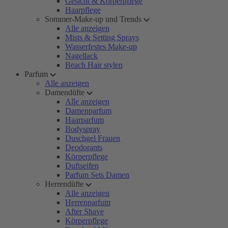
Gesicht & Körperpflege
Haarpflege
Sommer-Make-up und Trends
Alle anzeigen
Mists & Setting Sprays
Wasserfestes Make-up
Nagellack
Beach Hair stylen
Parfum
Alle anzeigen
Damendüfte
Alle anzeigen
Damenparfum
Haarparfum
Bodyspray
Duschgel Frauen
Deodorants
Körperpflege
Duftseifen
Parfum Sets Damen
Herrendüfte
Alle anzeigen
Herrenparfum
After Shave
Körperpflege