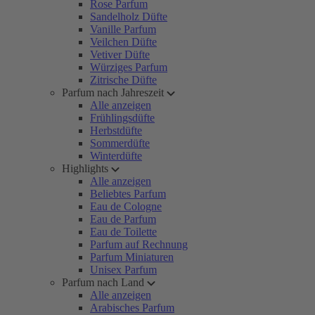
Rose Parfum
Sandelholz Düfte
Vanille Parfum
Veilchen Düfte
Vetiver Düfte
Würziges Parfum
Zitrische Düfte
Parfum nach Jahreszeit
Alle anzeigen
Frühlingsdüfte
Herbstdüfte
Sommerdüfte
Winterdüfte
Highlights
Alle anzeigen
Beliebtes Parfum
Eau de Cologne
Eau de Parfum
Eau de Toilette
Parfum auf Rechnung
Parfum Miniaturen
Unisex Parfum
Parfum nach Land
Alle anzeigen
Arabisches Parfum