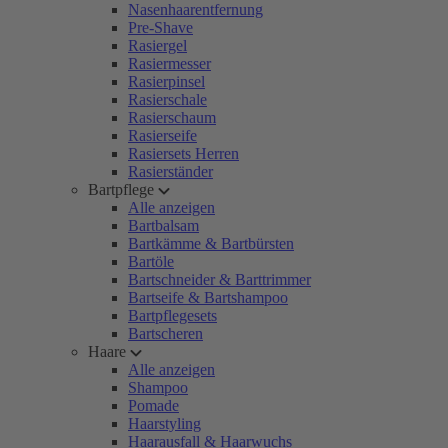
Nasenhaarentfernung
Pre-Shave
Rasiergel
Rasiermesser
Rasierpinsel
Rasierschale
Rasierschaum
Rasierseife
Rasiersets Herren
Rasierständer
Bartpflege
Alle anzeigen
Bartbalsam
Bartkämme & Bartbürsten
Bartöle
Bartschneider & Barttrimmer
Bartseife & Bartshampoo
Bartpflegesets
Bartscheren
Haare
Alle anzeigen
Shampoo
Pomade
Haarstyling
Haarausfall & Haarwuchs