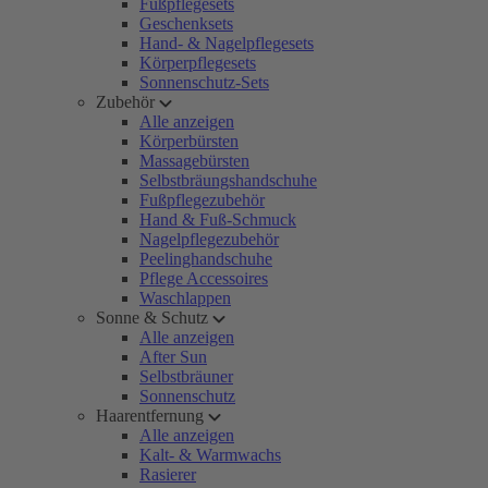
Fußpflegesets
Geschenksets
Hand- & Nagelpflegesets
Körperpflegesets
Sonnenschutz-Sets
Zubehör
Alle anzeigen
Körperbürsten
Massagebürsten
Selbstbräungshandschuhe
Fußpflegezubehör
Hand & Fuß-Schmuck
Nagelpflegezubehör
Peelinghandschuhe
Pflege Accessoires
Waschlappen
Sonne & Schutz
Alle anzeigen
After Sun
Selbstbräuner
Sonnenschutz
Haarentfernung
Alle anzeigen
Kalt- & Warmwachs
Rasierer