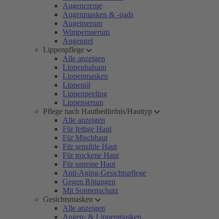
Augencreme
Augenmasken & -pads
Augenserum
Wimpernserum
Augengel
Lippenpflege
Alle anzeigen
Lippenbalsam
Lippenmasken
Lippenöl
Lippenpeeling
Lippenserum
Pflege nach Hautbedürfnis/Hauttyp
Alle anzeigen
Für fettige Haut
Für Mischhaut
Für sensible Haut
Für trockene Haut
Für unreine Haut
Anti-Aging-Gesichtspflege
Gegen Rötungen
Mit Sonnenschutz
Gesichtsmasken
Alle anzeigen
Augen- & Lippenmasken