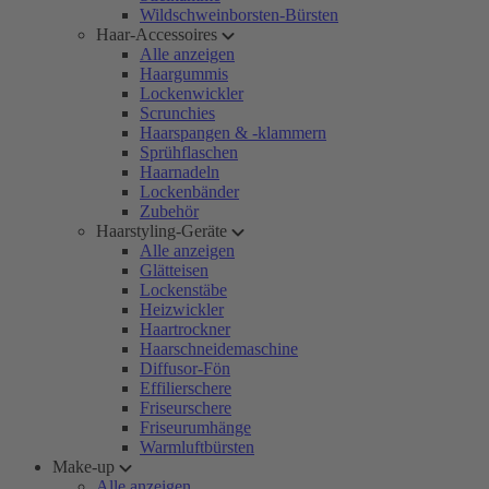
Wildschweinborsten-Bürsten
Haar-Accessoires
Alle anzeigen
Haargummis
Lockenwickler
Scrunchies
Haarspangen & -klammern
Sprühflaschen
Haarnadeln
Lockenbänder
Zubehör
Haarstyling-Geräte
Alle anzeigen
Glätteisen
Lockenstäbe
Heizwickler
Haartrockner
Haarschneidemaschine
Diffusor-Fön
Effilierschere
Friseurschere
Friseurumhänge
Warmluftbürsten
Make-up
Alle anzeigen