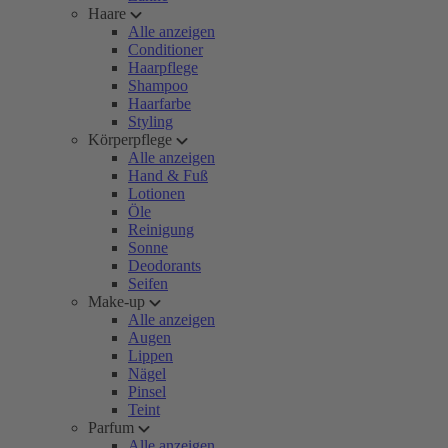
Haare
Alle anzeigen
Conditioner
Haarpflege
Shampoo
Haarfarbe
Styling
Körperpflege
Alle anzeigen
Hand & Fuß
Lotionen
Öle
Reinigung
Sonne
Deodorants
Seifen
Make-up
Alle anzeigen
Augen
Lippen
Nägel
Pinsel
Teint
Parfum
Alle anzeigen