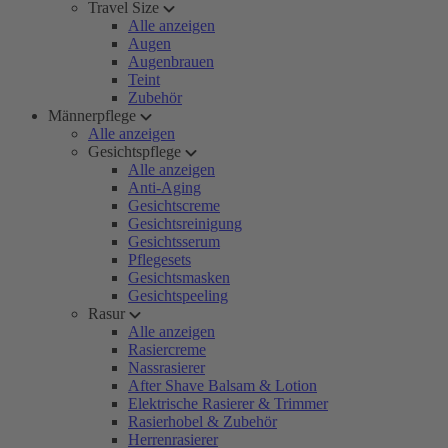
Travel Size
Alle anzeigen
Augen
Augenbrauen
Teint
Zubehör
Männerpflege
Alle anzeigen
Gesichtspflege
Alle anzeigen
Anti-Aging
Gesichtscreme
Gesichtsreinigung
Gesichtsserum
Pflegesets
Gesichtsmasken
Gesichtspeeling
Rasur
Alle anzeigen
Rasiercreme
Nassrasierer
After Shave Balsam & Lotion
Elektrische Rasierer & Trimmer
Rasierhobel & Zubehör
Herrenrasierer