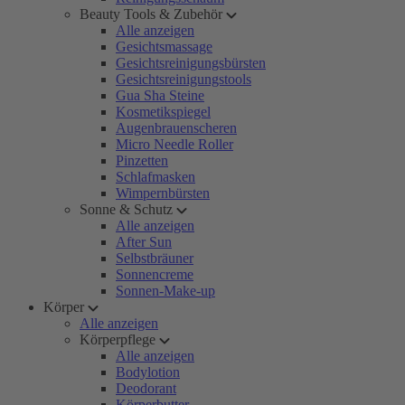
Beauty Tools & Zubehör
Alle anzeigen
Gesichtsmassage
Gesichtsreinigungsbürsten
Gesichtsreinigungstools
Gua Sha Steine
Kosmetikspiegel
Augenbrauenscheren
Micro Needle Roller
Pinzetten
Schlafmasken
Wimpernbürsten
Sonne & Schutz
Alle anzeigen
After Sun
Selbstbräuner
Sonnencreme
Sonnen-Make-up
Körper
Alle anzeigen
Körperpflege
Alle anzeigen
Bodylotion
Deodorant
Körperbutter