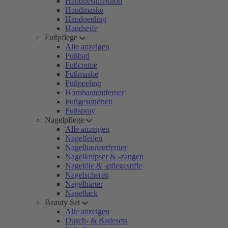
Handdesinfektion
Handmaske
Handpeeling
Handseife
Fußpflege
Alle anzeigen
Fußbad
Fußcreme
Fußmaske
Fußpeeling
Hornhautentferner
Fußgesundheit
Fußspray
Nagelpflege
Alle anzeigen
Nagelfeilen
Nagelhautentferner
Nagelknipser & -zangen
Nagelöle & -pflegestifte
Nagelscheren
Nagelhärter
Nagellack
Beauty Set
Alle anzeigen
Dusch- & Badesets