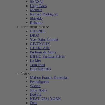
SENSAI
Hugo Boss
Montale
Narciso Rodriguez
Shiseido
Rabanne
Premiummarken
CHANEL
DIOR
Yves Saint Laurent
GIVENCHY
GUERLAIN
Parfums de Marly
INITIO Parfums Privés
La Mer
Tom Ford
EISENBERG
Neu
Maison Francis Kurkdjian
Penhaligon's
Widian
New Notes
IRÄYE
NEST NEW YORK
Ouai