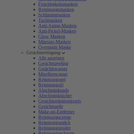
Feuchtigkeitsmasken
Reinigungsmasken
Schlammmasken
Tuchmasken
Anti-Aging-Masken
Anti-Pickel-Masken
Glow Masken
Mitesser-Masken
Overnight Maske
Gesichtsreinigung
Alle anzeigen
Gesichtspeeling
Gesichtswasser
Mizellenwasser
Reinigungsgel
Reinigungsöl
Abschminkpads
Abschminktücher
Gesichtsreinigungssets
Gesichtsseife
Make-up-Entferner
Reinigungscreme
Reinigungsmilch
Reinigungspuder
Reinigungsschaum