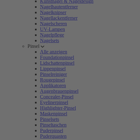
Kunstnägel & Nageldesign
Nagelhautentferner
Nagelknipser
Nagellackentferner
Nagelscheren
UV-Lampen
Nagelpflege
Nagelsets
Pinsel
Alle anzeigen
Foundationpinsel
Lidschattenpinsel
Lippenpinsel
Pinselreiniger
Rougepinsel
Applikatoren
Augenbrauenpinsel
Concealer-Pinsel
Eyelinerpinsel
Highlighter-Pinsel
Maskenpinsel
Pinselsets
Pinseltaschen
Puderpinsel
Puderquasten