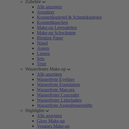
Zubehör
Alle anzeigen
Anspitzer
Kosmetikspiegel & Schminkspiegel
Kosmetiktaschen
Make-up Leerpaletten
Make-up Schwämme
Blotting Paper
Nägel
Augen
Lippen
Sets
Teint
Wasserfestes Make-up
Alle anzeigen
Wasserfeste Eyeliner
Wasserfeste Foundation
Wasserfeste Mascara
Wasserfester Concealer
Wasserfester Lidschatten
Wasserfeste Augenbrauenstifte
Highlights
Alle anzeigen
Glow Make-up
Veganes Make-up