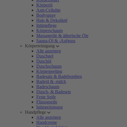
Körperöl
Anti-Cellulite
Bodyspray
Hals & Dekolleté
Intimpflege
Körperschaum
Massageöle & ätherische Öle
Sauna-Öl & -Aufguss
Körperreinigung
Alle anzeigen
Duschgel
Duschöl
Duschschaum
Körperpeeling
Badesalz & Badebomben
Badeöl & -milch
Badeschaum
Dusch- & Badesets
Feste Seife
Flüssigseife
Intimreinigung
Handpflege
Alle anzeigen
Handcreme