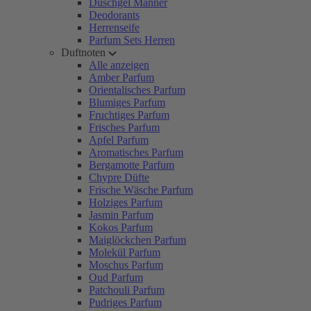
Duschgel Männer
Deodorants
Herrenseife
Parfum Sets Herren
Duftnoten
Alle anzeigen
Amber Parfum
Orientalisches Parfum
Blumiges Parfum
Fruchtiges Parfum
Frisches Parfum
Apfel Parfum
Aromatisches Parfum
Bergamotte Parfum
Chypre Düfte
Frische Wäsche Parfum
Holziges Parfum
Jasmin Parfum
Kokos Parfum
Maiglöckchen Parfum
Molekül Parfum
Moschus Parfum
Oud Parfum
Patchouli Parfum
Pudriges Parfum