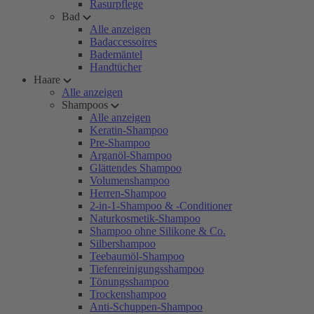
Rasurpflege
Bad
Alle anzeigen
Badaccessoires
Bademäntel
Handtücher
Haare
Alle anzeigen
Shampoos
Alle anzeigen
Keratin-Shampoo
Pre-Shampoo
Arganöl-Shampoo
Glättendes Shampoo
Volumenshampoo
Herren-Shampoo
2-in-1-Shampoo & -Conditioner
Naturkosmetik-Shampoo
Shampoo ohne Silikone & Co.
Silbershampoo
Teebaumöl-Shampoo
Tiefenreinigungsshampoo
Tönungsshampoo
Trockenshampoo
Anti-Schuppen-Shampoo