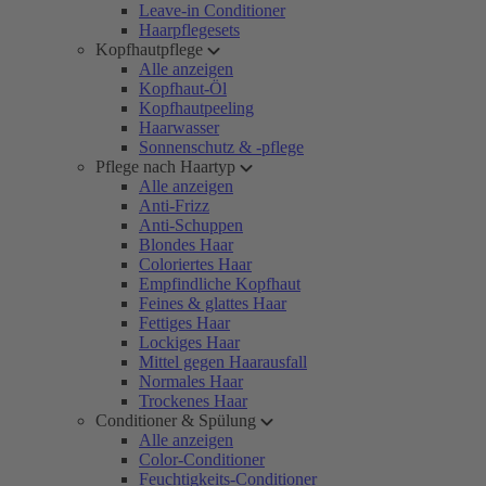
Leave-in Conditioner
Haarpflegesets
Kopfhautpflege
Alle anzeigen
Kopfhaut-Öl
Kopfhautpeeling
Haarwasser
Sonnenschutz & -pflege
Pflege nach Haartyp
Alle anzeigen
Anti-Frizz
Anti-Schuppen
Blondes Haar
Coloriertes Haar
Empfindliche Kopfhaut
Feines & glattes Haar
Fettiges Haar
Lockiges Haar
Mittel gegen Haarausfall
Normales Haar
Trockenes Haar
Conditioner & Spülung
Alle anzeigen
Color-Conditioner
Feuchtigkeits-Conditioner