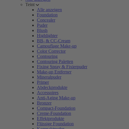
Teint
Alle anzeigen
Foundation
Concealer
Puder
Blush
Highlighter
BB- & CC-Cream
Camouflage Make-up
Color Corrector
Contouring
Contouring Paletten
Fixing Spray & Fixierpuder
Make-up Entferner
Mineralpuder
Primer
Abdeckprodukte
Accessoires
Anti-Aging Make-up
Bronzer
Compact-Foundation
Creme-Foundation
Effektprodukte
Flüssige Foundation
Kompaktpuder