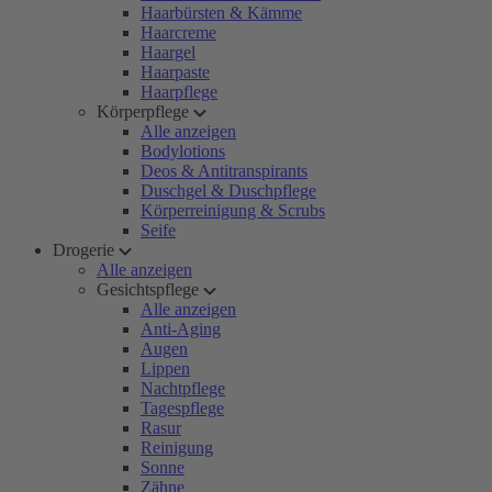
Haarbürsten & Kämme
Haarcreme
Haargel
Haarpaste
Haarpflege
Körperpflege
Alle anzeigen
Bodylotions
Deos & Antitranspirants
Duschgel & Duschpflege
Körperreinigung & Scrubs
Seife
Drogerie
Alle anzeigen
Gesichtspflege
Alle anzeigen
Anti-Aging
Augen
Lippen
Nachtpflege
Tagespflege
Rasur
Reinigung
Sonne
Zähne