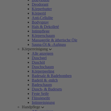
Deodorant
Körperbutter
Körperöl
Anti-Cellulite
Bodyspray
Hals & Dekolleté
Intimpflege
Körperschaum
Massageöle & ätherische Öle
Sauna-Öl & -Aufguss
Körperreinigung
Alle anzeigen
Duschgel
Duschöl
Duschschaum
Körperpeeling
Badesalz & Badebomben
Badeöl & -milch
Badeschaum
Dusch- & Badesets
Feste Seife
Flüssigseife
Intimreinigung
Handpflege