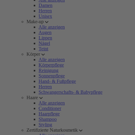
Damen
Herren
Unisex
Make-up
Alle anzeigen
Augen
Lippen
Nägel
Teint
Körper
Alle anzeigen
Körperpflege
Reinigung
Sonnenpflege
Hand- & Fußpflege
Herren
Schwangerschafts- & Babypflege
Haare
Alle anzeigen
Conditioner
Haarpflege
Shampoo
Styling
Zertifizierte Naturkosmetik