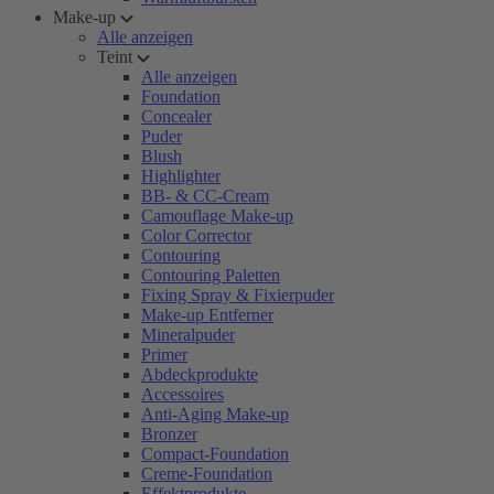
Make-up
Alle anzeigen
Teint
Alle anzeigen
Foundation
Concealer
Puder
Blush
Highlighter
BB- & CC-Cream
Camouflage Make-up
Color Corrector
Contouring
Contouring Paletten
Fixing Spray & Fixierpuder
Make-up Entferner
Mineralpuder
Primer
Abdeckprodukte
Accessoires
Anti-Aging Make-up
Bronzer
Compact-Foundation
Creme-Foundation
Effektprodukte