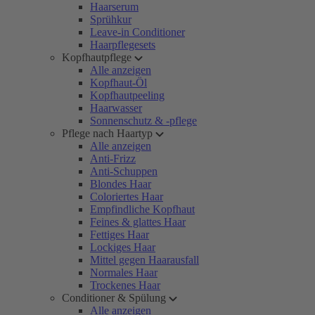
Haarserum
Sprühkur
Leave-in Conditioner
Haarpflegesets
Kopfhautpflege
Alle anzeigen
Kopfhaut-Öl
Kopfhautpeeling
Haarwasser
Sonnenschutz & -pflege
Pflege nach Haartyp
Alle anzeigen
Anti-Frizz
Anti-Schuppen
Blondes Haar
Coloriertes Haar
Empfindliche Kopfhaut
Feines & glattes Haar
Fettiges Haar
Lockiges Haar
Mittel gegen Haarausfall
Normales Haar
Trockenes Haar
Conditioner & Spülung
Alle anzeigen