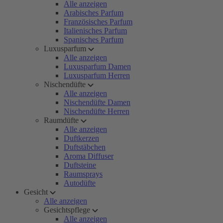
Alle anzeigen
Arabisches Parfum
Französisches Parfum
Italienisches Parfum
Spanisches Parfum
Luxusparfum
Alle anzeigen
Luxusparfum Damen
Luxusparfum Herren
Nischendüfte
Alle anzeigen
Nischendüfte Damen
Nischendüfte Herren
Raumdüfte
Alle anzeigen
Duftkerzen
Duftstäbchen
Aroma Diffuser
Duftsteine
Raumsprays
Autodüfte
Gesicht
Alle anzeigen
Gesichtspflege
Alle anzeigen