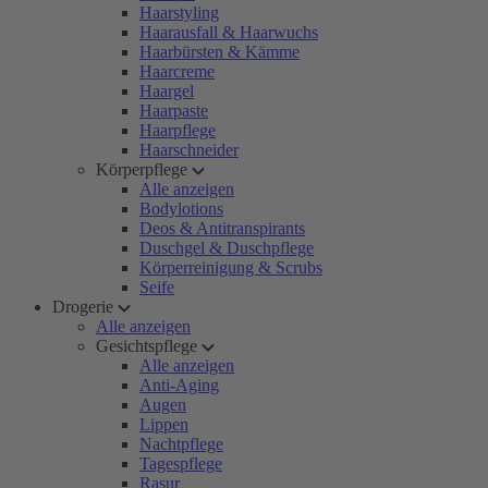
Haarstyling
Haarausfall & Haarwuchs
Haarbürsten & Kämme
Haarcreme
Haargel
Haarpaste
Haarpflege
Haarschneider
Körperpflege
Alle anzeigen
Bodylotions
Deos & Antitranspirants
Duschgel & Duschpflege
Körperreinigung & Scrubs
Seife
Drogerie
Alle anzeigen
Gesichtspflege
Alle anzeigen
Anti-Aging
Augen
Lippen
Nachtpflege
Tagespflege
Rasur