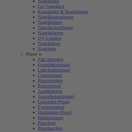
Nagelfeilen
Gel Nagellack
Kunstnägel & Nageldesign
Nagelhautentferner
Nagelknipser
Nagellackentferner
Nagelscheren
UV-Lampen
Nagelpflege
Nagelsets
Pinsel
Alle anzeigen
Foundationpinsel
Lidschattenpinsel
Lippenpinsel
Pinselreiniger
Rougepinsel
Applikatoren
Augenbrauenpinsel
Concealer-Pinsel
Eyelinerpinsel
Highlighter-Pinsel
Maskenpinsel
Pinselsets
Pinseltaschen