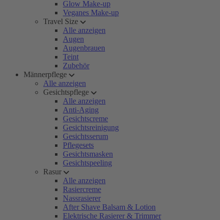
Glow Make-up
Veganes Make-up
Travel Size
Alle anzeigen
Augen
Augenbrauen
Teint
Zubehör
Männerpflege
Alle anzeigen
Gesichtspflege
Alle anzeigen
Anti-Aging
Gesichtscreme
Gesichtsreinigung
Gesichtsserum
Pflegesets
Gesichtsmasken
Gesichtspeeling
Rasur
Alle anzeigen
Rasiercreme
Nassrasierer
After Shave Balsam & Lotion
Elektrische Rasierer & Trimmer