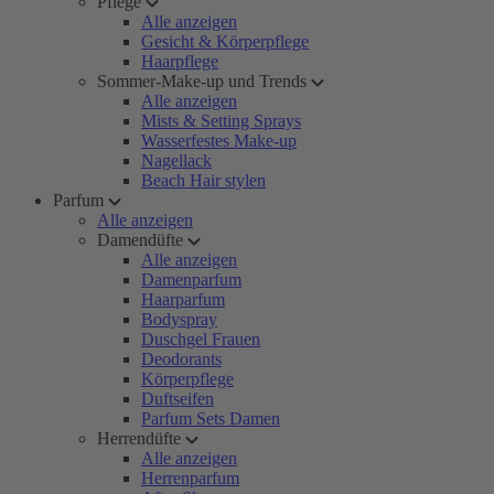
Pflege
Alle anzeigen
Gesicht & Körperpflege
Haarpflege
Sommer-Make-up und Trends
Alle anzeigen
Mists & Setting Sprays
Wasserfestes Make-up
Nagellack
Beach Hair stylen
Parfum
Alle anzeigen
Damendüfte
Alle anzeigen
Damenparfum
Haarparfum
Bodyspray
Duschgel Frauen
Deodorants
Körperpflege
Duftseifen
Parfum Sets Damen
Herrendüfte
Alle anzeigen
Herrenparfum