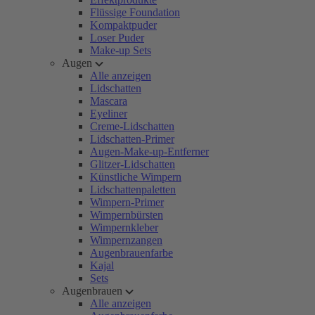
Flüssige Foundation
Kompaktpuder
Loser Puder
Make-up Sets
Augen
Alle anzeigen
Lidschatten
Mascara
Eyeliner
Creme-Lidschatten
Lidschatten-Primer
Augen-Make-up-Entferner
Glitzer-Lidschatten
Künstliche Wimpern
Lidschattenpaletten
Wimpern-Primer
Wimpernbürsten
Wimpernkleber
Wimpernzangen
Augenbrauenfarbe
Kajal
Sets
Augenbrauen
Alle anzeigen