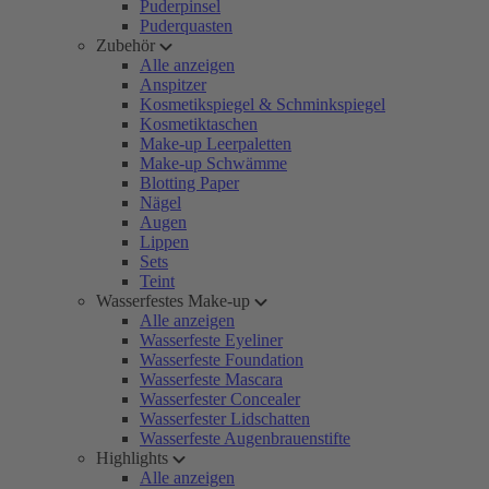
Puderpinsel
Puderquasten
Zubehör
Alle anzeigen
Anspitzer
Kosmetikspiegel & Schminkspiegel
Kosmetiktaschen
Make-up Leerpaletten
Make-up Schwämme
Blotting Paper
Nägel
Augen
Lippen
Sets
Teint
Wasserfestes Make-up
Alle anzeigen
Wasserfeste Eyeliner
Wasserfeste Foundation
Wasserfeste Mascara
Wasserfester Concealer
Wasserfester Lidschatten
Wasserfeste Augenbrauenstifte
Highlights
Alle anzeigen