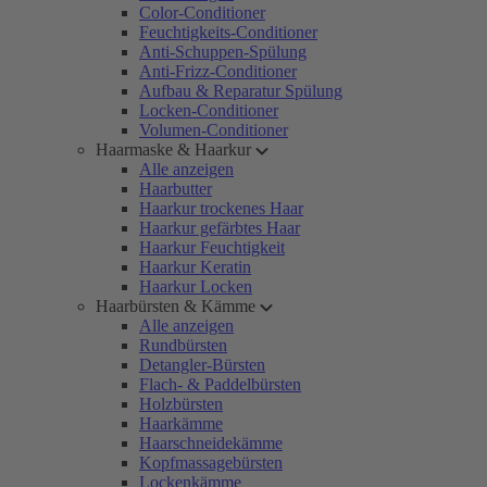
Color-Conditioner
Feuchtigkeits-Conditioner
Anti-Schuppen-Spülung
Anti-Frizz-Conditioner
Aufbau & Reparatur Spülung
Locken-Conditioner
Volumen-Conditioner
Haarmaske & Haarkur
Alle anzeigen
Haarbutter
Haarkur trockenes Haar
Haarkur gefärbtes Haar
Haarkur Feuchtigkeit
Haarkur Keratin
Haarkur Locken
Haarbürsten & Kämme
Alle anzeigen
Rundbürsten
Detangler-Bürsten
Flach- & Paddelbürsten
Holzbürsten
Haarkämme
Haarschneidekämme
Kopfmassagebürsten
Lockenkämme