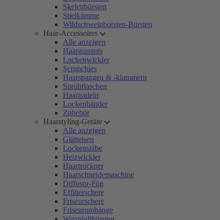
Skelettbürsten
Stielkämme
Wildschweinborsten-Bürsten
Haar-Accessoires
Alle anzeigen
Haargummis
Lockenwickler
Scrunchies
Haarspangen & -klammern
Sprühflaschen
Haarnadeln
Lockenbänder
Zubehör
Haarstyling-Geräte
Alle anzeigen
Glätteisen
Lockenstäbe
Heizwickler
Haartrockner
Haarschneidemaschine
Diffusor-Fön
Effilierschere
Friseurschere
Friseurumhänge
Warmluftbürsten