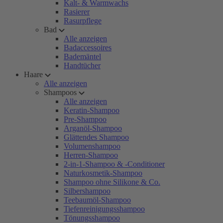
Kalt- & Warmwachs
Rasierer
Rasurpflege
Bad
Alle anzeigen
Badaccessoires
Bademäntel
Handtücher
Haare
Alle anzeigen
Shampoos
Alle anzeigen
Keratin-Shampoo
Pre-Shampoo
Arganöl-Shampoo
Glättendes Shampoo
Volumenshampoo
Herren-Shampoo
2-in-1-Shampoo & -Conditioner
Naturkosmetik-Shampoo
Shampoo ohne Silikone & Co.
Silbershampoo
Teebaumöl-Shampoo
Tiefenreinigungsshampoo
Tönungsshampoo