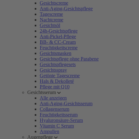
Gesichtscreme
Anti-Aging-Gesichtspflege
Tagescreme
Nachtcreme
Gesichtsöl
24h-Gesichtspflege
Anti-Pickel-Pflege
BB- & CC-Cream
Feuchtigkeitscreme
Gesichtsmasken
Gesichtspflege ohne Parabene
Gesichtspflegesets
Gesichtsspray
Getönte Tagescreme
Hals & Dekolleté
Pflege mit Q10
Gesichtsserum
Alle anzeigen
Anti-Aging-Gesichtsserum
Collagenserum
Feuchtigkeitsserum
Hyaluronsäure-Serum
Vitamin C Serum
Ampullen
Augenpflege