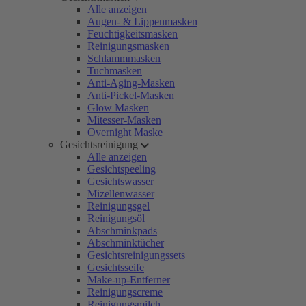
Alle anzeigen
Augen- & Lippenmasken
Feuchtigkeitsmasken
Reinigungsmasken
Schlammmasken
Tuchmasken
Anti-Aging-Masken
Anti-Pickel-Masken
Glow Masken
Mitesser-Masken
Overnight Maske
Gesichtsreinigung
Alle anzeigen
Gesichtspeeling
Gesichtswasser
Mizellenwasser
Reinigungsgel
Reinigungsöl
Abschminkpads
Abschminktücher
Gesichtsreinigungssets
Gesichtsseife
Make-up-Entferner
Reinigungscreme
Reinigungsmilch