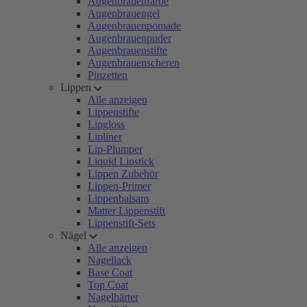
Augenbrauenfarbe
Augenbrauengel
Augenbrauenpomade
Augenbrauenpuder
Augenbrauenstifte
Augenbrauenscheren
Pinzetten
Lippen
Alle anzeigen
Lippenstifte
Lipgloss
Lipliner
Lip-Plumper
Liquid Lipstick
Lippen Zubehör
Lippen-Primer
Lippenbalsam
Matter Lippenstift
Lippenstift-Sets
Nägel
Alle anzeigen
Nagellack
Base Coat
Top Coat
Nagelhärter