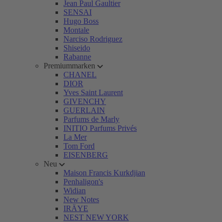
Jean Paul Gaultier
SENSAI
Hugo Boss
Montale
Narciso Rodriguez
Shiseido
Rabanne
Premiummarken
CHANEL
DIOR
Yves Saint Laurent
GIVENCHY
GUERLAIN
Parfums de Marly
INITIO Parfums Privés
La Mer
Tom Ford
EISENBERG
Neu
Maison Francis Kurkdjian
Penhaligon's
Widian
New Notes
IRÄYE
NEST NEW YORK