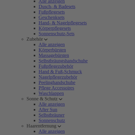
Alle anzeigen
Dusch- & Badesets
Fußpflegesets
Geschenksets
Hand- & Nagelpflegesets
Körperpflegesets
Sonnenschutz-Sets
Zubehör
Alle anzeigen
Körperbürsten
Massagebürsten
Selbstbräungshandschuhe
Fußpflegezubehör
Hand & Fuß-Schmuck
Nagelpflegezubehör
Peelinghandschuhe
Pflege Accessoires
Waschlappen
Sonne & Schutz
Alle anzeigen
After Sun
Selbstbräuner
Sonnenschutz
Haarentfernung
Alle anzeigen