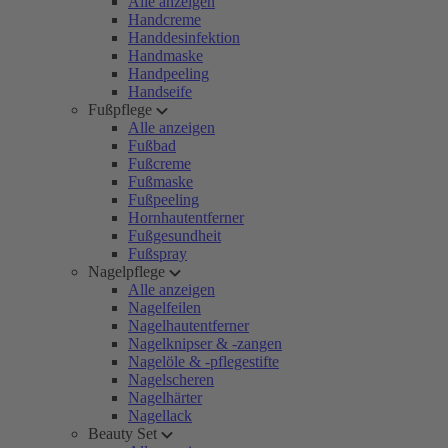
Alle anzeigen
Handcreme
Handdesinfektion
Handmaske
Handpeeling
Handseife
Fußpflege
Alle anzeigen
Fußbad
Fußcreme
Fußmaske
Fußpeeling
Hornhautentferner
Fußgesundheit
Fußspray
Nagelpflege
Alle anzeigen
Nagelfeilen
Nagelhautentferner
Nagelknipser & -zangen
Nagelöle & -pflegestifte
Nagelscheren
Nagelhärter
Nagellack
Beauty Set