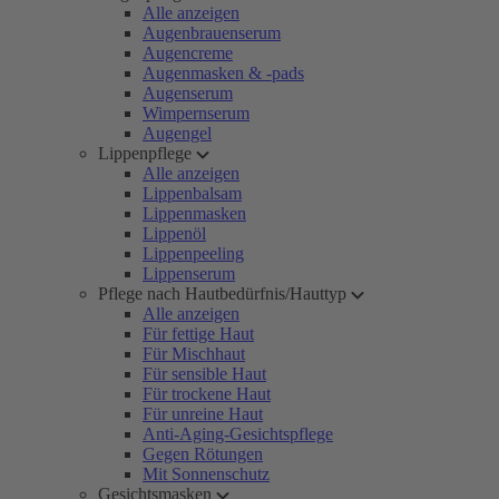
Alle anzeigen
Augenbrauenserum
Augencreme
Augenmasken & -pads
Augenserum
Wimpernserum
Augengel
Lippenpflege
Alle anzeigen
Lippenbalsam
Lippenmasken
Lippenöl
Lippenpeeling
Lippenserum
Pflege nach Hautbedürfnis/Hauttyp
Alle anzeigen
Für fettige Haut
Für Mischhaut
Für sensible Haut
Für trockene Haut
Für unreine Haut
Anti-Aging-Gesichtspflege
Gegen Rötungen
Mit Sonnenschutz
Gesichtsmasken