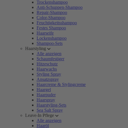
Trockenshampoo
Anti-Schuppen-Shampoo
Repair-Shampoo
Color-Shampoo
Feuchtigkeitsshampoo
Festes Shampoo
Haarseife
Lockenshampoo
Shampoo-Sets
Haarstyling
Alle anzeigen
Schaumfestiger
Hitzeschutz
Haarwachs
Styling Spray
Ansatzspray
Haarcreme & Stylingcreme
Haargel
Haarpuder
Haarspray
Haarstyling-Sets
Sea Salt Spray
Leave-In Pflege
Alle anzeigen
Haaröl