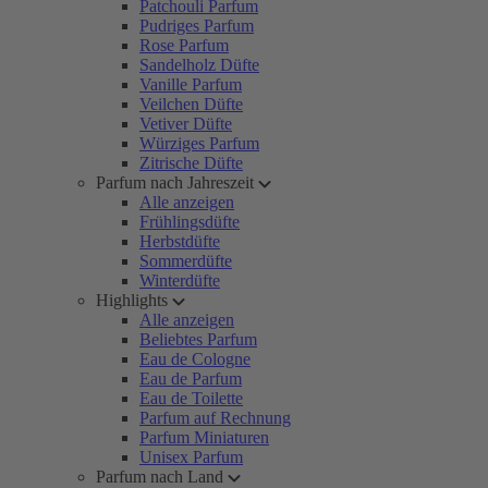
Patchouli Parfum
Pudriges Parfum
Rose Parfum
Sandelholz Düfte
Vanille Parfum
Veilchen Düfte
Vetiver Düfte
Würziges Parfum
Zitrische Düfte
Parfum nach Jahreszeit
Alle anzeigen
Frühlingsdüfte
Herbstdüfte
Sommerdüfte
Winterdüfte
Highlights
Alle anzeigen
Beliebtes Parfum
Eau de Cologne
Eau de Parfum
Eau de Toilette
Parfum auf Rechnung
Parfum Miniaturen
Unisex Parfum
Parfum nach Land