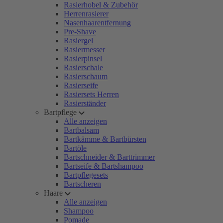
Rasierhobel & Zubehör
Herrenrasierer
Nasenhaarentfernung
Pre-Shave
Rasiergel
Rasiermesser
Rasierpinsel
Rasierschale
Rasierschaum
Rasierseife
Rasiersets Herren
Rasierständer
Bartpflege
Alle anzeigen
Bartbalsam
Bartkämme & Bartbürsten
Bartöle
Bartschneider & Barttrimmer
Bartseife & Bartshampoo
Bartpflegesets
Bartscheren
Haare
Alle anzeigen
Shampoo
Pomade