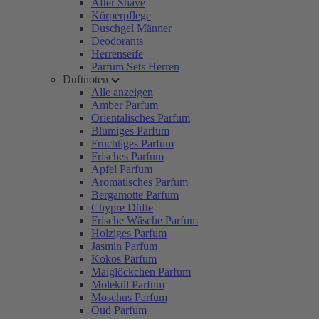
After Shave
Körperpflege
Duschgel Männer
Deodorants
Herrenseife
Parfum Sets Herren
Duftnoten
Alle anzeigen
Amber Parfum
Orientalisches Parfum
Blumiges Parfum
Fruchtiges Parfum
Frisches Parfum
Apfel Parfum
Aromatisches Parfum
Bergamotte Parfum
Chypre Düfte
Frische Wäsche Parfum
Holziges Parfum
Jasmin Parfum
Kokos Parfum
Maiglöckchen Parfum
Molekül Parfum
Moschus Parfum
Oud Parfum