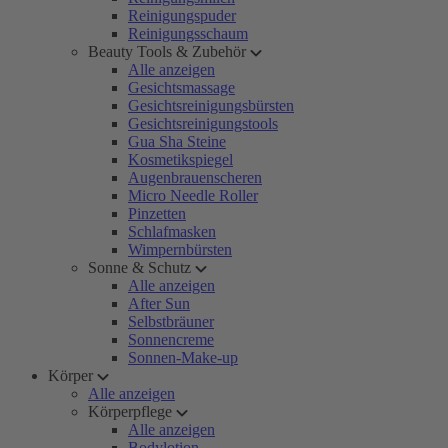
Reinigungspuder
Reinigungsschaum
Beauty Tools & Zubehör
Alle anzeigen
Gesichtsmassage
Gesichtsreinigungsbürsten
Gesichtsreinigungstools
Gua Sha Steine
Kosmetikspiegel
Augenbrauenscheren
Micro Needle Roller
Pinzetten
Schlafmasken
Wimpernbürsten
Sonne & Schutz
Alle anzeigen
After Sun
Selbstbräuner
Sonnencreme
Sonnen-Make-up
Körper
Alle anzeigen
Körperpflege
Alle anzeigen
Bodylotion