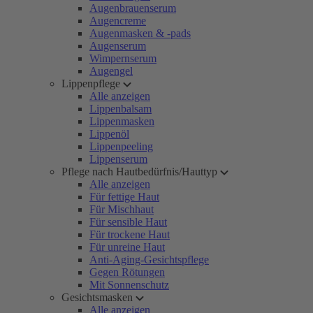
Augenbrauenserum
Augencreme
Augenmasken & -pads
Augenserum
Wimpernserum
Augengel
Lippenpflege
Alle anzeigen
Lippenbalsam
Lippenmasken
Lippenöl
Lippenpeeling
Lippenserum
Pflege nach Hautbedürfnis/Hauttyp
Alle anzeigen
Für fettige Haut
Für Mischhaut
Für sensible Haut
Für trockene Haut
Für unreine Haut
Anti-Aging-Gesichtspflege
Gegen Rötungen
Mit Sonnenschutz
Gesichtsmasken
Alle anzeigen