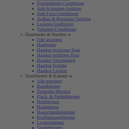
Feuchtigkeits-Conditioner
Anti-Schuppen-Spülung
Anti-Frizz-Conditioner
Aufbau & Reparatur Spülung
Locken-Conditioner
Volumen-Conditioner
Haarmaske & Haarkur
Alle anzeigen
Haarbutter
Haarkur trockenes Haar
Haarkur gefärbtes Haar
Haarkur Feuchtigkeit
Haarkur Keratin
Haarkur Locken
Haarbürsten & Kämme
Alle anzeigen
Rundbürsten
Detangler-Bürsten
Flach- & Paddelbürsten
Holzbürsten
Haarkämme
Haarschneidekämme
Kopfmassagebürsten
Lockenkämme
Skelettbürsten