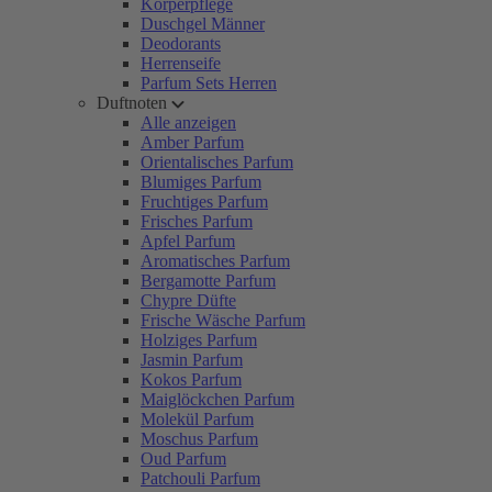
Körperpflege
Duschgel Männer
Deodorants
Herrenseife
Parfum Sets Herren
Duftnoten
Alle anzeigen
Amber Parfum
Orientalisches Parfum
Blumiges Parfum
Fruchtiges Parfum
Frisches Parfum
Apfel Parfum
Aromatisches Parfum
Bergamotte Parfum
Chypre Düfte
Frische Wäsche Parfum
Holziges Parfum
Jasmin Parfum
Kokos Parfum
Maiglöckchen Parfum
Molekül Parfum
Moschus Parfum
Oud Parfum
Patchouli Parfum