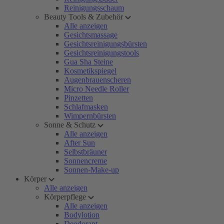
Reinigungsschaum
Beauty Tools & Zubehör
Alle anzeigen
Gesichtsmassage
Gesichtsreinigungsbürsten
Gesichtsreinigungstools
Gua Sha Steine
Kosmetikspiegel
Augenbrauenscheren
Micro Needle Roller
Pinzetten
Schlafmasken
Wimpernbürsten
Sonne & Schutz
Alle anzeigen
After Sun
Selbstbräuner
Sonnencreme
Sonnen-Make-up
Körper
Alle anzeigen
Körperpflege
Alle anzeigen
Bodylotion
Deodorant