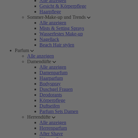
Alle anzeigen
Gesicht & Körperpflege
Haarpflege
Sommer-Make-up und Trends
Alle anzeigen
Mists & Setting Sprays
Wasserfestes Make-up
Nagellack
Beach Hair stylen
Parfum
Alle anzeigen
Damendüfte
Alle anzeigen
Damenparfum
Haarparfum
Bodyspray
Duschgel Frauen
Deodorants
Körperpflege
Duftseifen
Parfum Sets Damen
Herrendüfte
Alle anzeigen
Herrenparfum
After Shave