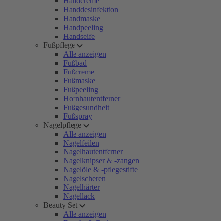
Handcreme
Handdesinfektion
Handmaske
Handpeeling
Handseife
Fußpflege
Alle anzeigen
Fußbad
Fußcreme
Fußmaske
Fußpeeling
Hornhautentferner
Fußgesundheit
Fußspray
Nagelpflege
Alle anzeigen
Nagelfeilen
Nagelhautentferner
Nagelknipser & -zangen
Nagelöle & -pflegestifte
Nagelscheren
Nagelhärter
Nagellack
Beauty Set
Alle anzeigen