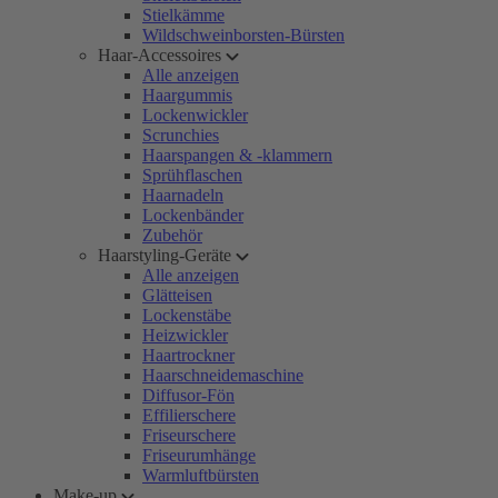
Stielkämme
Wildschweinborsten-Bürsten
Haar-Accessoires
Alle anzeigen
Haargummis
Lockenwickler
Scrunchies
Haarspangen & -klammern
Sprühflaschen
Haarnadeln
Lockenbänder
Zubehör
Haarstyling-Geräte
Alle anzeigen
Glätteisen
Lockenstäbe
Heizwickler
Haartrockner
Haarschneidemaschine
Diffusor-Fön
Effilierschere
Friseurschere
Friseurumhänge
Warmluftbürsten
Make-up