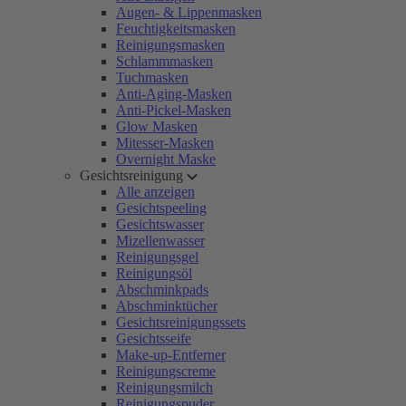
Augen- & Lippenmasken
Feuchtigkeitsmasken
Reinigungsmasken
Schlammmasken
Tuchmasken
Anti-Aging-Masken
Anti-Pickel-Masken
Glow Masken
Mitesser-Masken
Overnight Maske
Gesichtsreinigung
Alle anzeigen
Gesichtspeeling
Gesichtswasser
Mizellenwasser
Reinigungsgel
Reinigungsöl
Abschminkpads
Abschminktücher
Gesichtsreinigungssets
Gesichtsseife
Make-up-Entferner
Reinigungscreme
Reinigungsmilch
Reinigungspuder