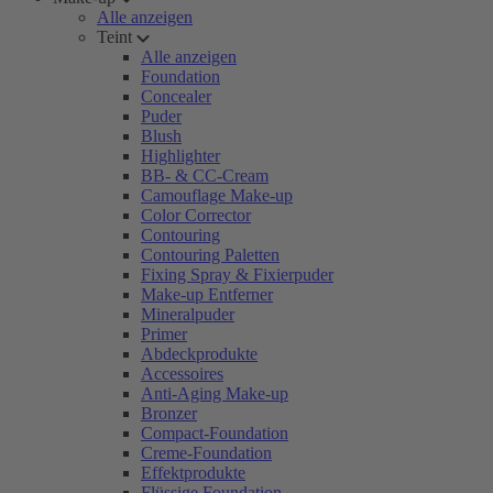
Alle anzeigen
Teint
Alle anzeigen
Foundation
Concealer
Puder
Blush
Highlighter
BB- & CC-Cream
Camouflage Make-up
Color Corrector
Contouring
Contouring Paletten
Fixing Spray & Fixierpuder
Make-up Entferner
Mineralpuder
Primer
Abdeckprodukte
Accessoires
Anti-Aging Make-up
Bronzer
Compact-Foundation
Creme-Foundation
Effektprodukte
Flüssige Foundation