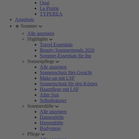
Ouai
La Prairie
TYPEBEA
Angebote
☀️ Sommer
Alle anzeigen
Highlights
Travel Essentials
Beauty-Sommertrends 2026
Sommer-Essentials für ihn
Sonnenpflege
Alle anzeigen
Sonnenschutz fürs Gesicht
Make-up mit LSF
Sonnenschutz für den Körper
Haarpflege mit LSF
After Sun
Selbstbräuner
Sommerdüfte
Alle anzeigen
Damendüfte
Herrendüfte
Bodyspray
Pflege