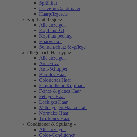
Sprühkur
Leave-in Conditioner
Haarpflegesets
Kopfhautpflege
Alle anzeigen
Kopfhaut-Öl
Kopfhautpeeling
Haarwasser
Sonnenschutz & -pflege
Pflege nach Haartyp
Alle anzeigen
Anti-Frizz
Anti-Schuppen
Blondes Haar
Coloriertes Haar
Empfindliche Kopfhaut
Feines & glattes Haar
Fettiges Haar
Lockiges Haar
Mittel gegen Haarausfall
Normales Haar
Trockenes Haar
Conditioner & Spülung
Alle anzeigen
Color-Conditioner