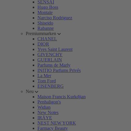
SENSAI
Hugo Boss
Montale
Narciso Rodriguez
Shiseido
Rabanne
Premiummarken
CHANEL
DIOR
Yves Saint Laurent
GIVENCHY
GUERLAIN
Parfums de Marly
INITIO Parfums Privés
La Mer
Tom Ford
EISENBERG
Neu
Maison Francis Kurkdjian
Penhaligon's
Widian
New Notes
IRÄYE
NEST NEW YORK
Farmacy Beauty