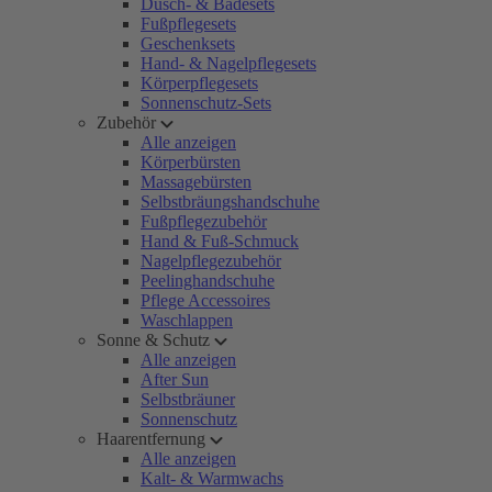
Dusch- & Badesets
Fußpflegesets
Geschenksets
Hand- & Nagelpflegesets
Körperpflegesets
Sonnenschutz-Sets
Zubehör
Alle anzeigen
Körperbürsten
Massagebürsten
Selbstbräungshandschuhe
Fußpflegezubehör
Hand & Fuß-Schmuck
Nagelpflegezubehör
Peelinghandschuhe
Pflege Accessoires
Waschlappen
Sonne & Schutz
Alle anzeigen
After Sun
Selbstbräuner
Sonnenschutz
Haarentfernung
Alle anzeigen
Kalt- & Warmwachs