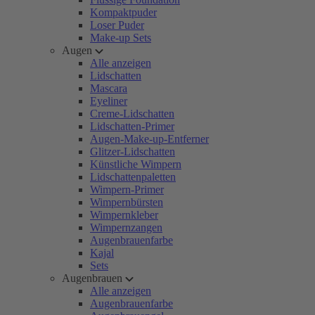
Kompaktpuder
Loser Puder
Make-up Sets
Augen
Alle anzeigen
Lidschatten
Mascara
Eyeliner
Creme-Lidschatten
Lidschatten-Primer
Augen-Make-up-Entferner
Glitzer-Lidschatten
Künstliche Wimpern
Lidschattenpaletten
Wimpern-Primer
Wimpernbürsten
Wimpernkleber
Wimpernzangen
Augenbrauenfarbe
Kajal
Sets
Augenbrauen
Alle anzeigen
Augenbrauenfarbe