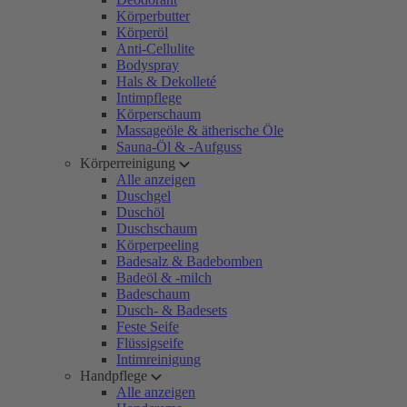
Körperbutter
Körperöl
Anti-Cellulite
Bodyspray
Hals & Dekolleté
Intimpflege
Körperschaum
Massageöle & ätherische Öle
Sauna-Öl & -Aufguss
Körperreinigung
Alle anzeigen
Duschgel
Duschöl
Duschschaum
Körperpeeling
Badesalz & Badebomben
Badeöl & -milch
Badeschaum
Dusch- & Badesets
Feste Seife
Flüssigseife
Intimreinigung
Handpflege
Alle anzeigen