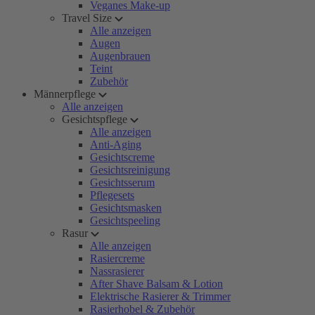
Veganes Make-up
Travel Size
Alle anzeigen
Augen
Augenbrauen
Teint
Zubehör
Männerpflege
Alle anzeigen
Gesichtspflege
Alle anzeigen
Anti-Aging
Gesichtscreme
Gesichtsreinigung
Gesichtsserum
Pflegesets
Gesichtsmasken
Gesichtspeeling
Rasur
Alle anzeigen
Rasiercreme
Nassrasierer
After Shave Balsam & Lotion
Elektrische Rasierer & Trimmer
Rasierhobel & Zubehör