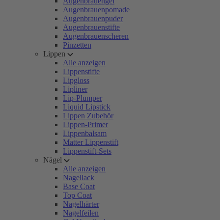
Augenbrauengel
Augenbrauenpomade
Augenbrauenpuder
Augenbrauenstifte
Augenbrauenscheren
Pinzetten
Lippen
Alle anzeigen
Lippenstifte
Lipgloss
Lipliner
Lip-Plumper
Liquid Lipstick
Lippen Zubehör
Lippen-Primer
Lippenbalsam
Matter Lippenstift
Lippenstift-Sets
Nägel
Alle anzeigen
Nagellack
Base Coat
Top Coat
Nagelhärter
Nagelfeilen