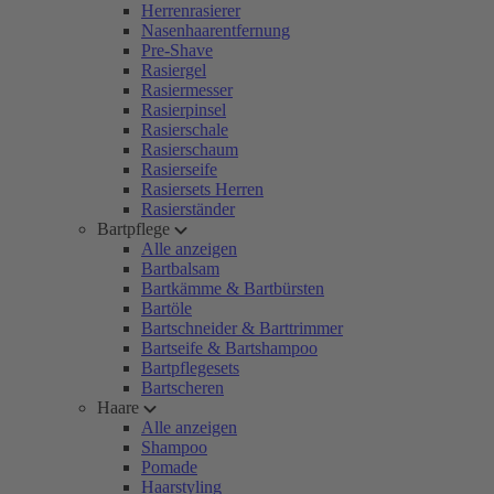
Herrenrasierer
Nasenhaarentfernung
Pre-Shave
Rasiergel
Rasiermesser
Rasierpinsel
Rasierschale
Rasierschaum
Rasierseife
Rasiersets Herren
Rasierständer
Bartpflege
Alle anzeigen
Bartbalsam
Bartkämme & Bartbürsten
Bartöle
Bartschneider & Barttrimmer
Bartseife & Bartshampoo
Bartpflegesets
Bartscheren
Haare
Alle anzeigen
Shampoo
Pomade
Haarstyling