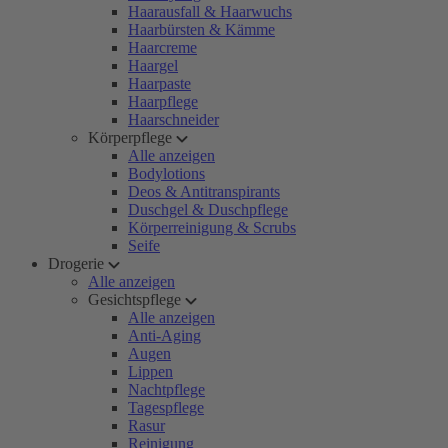
Haarausfall & Haarwuchs
Haarbürsten & Kämme
Haarcreme
Haargel
Haarpaste
Haarpflege
Haarschneider
Körperpflege
Alle anzeigen
Bodylotions
Deos & Antitranspirants
Duschgel & Duschpflege
Körperreinigung & Scrubs
Seife
Drogerie
Alle anzeigen
Gesichtspflege
Alle anzeigen
Anti-Aging
Augen
Lippen
Nachtpflege
Tagespflege
Rasur
Reinigung