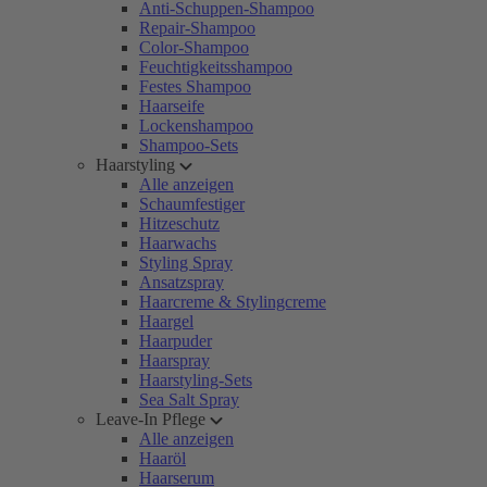
Anti-Schuppen-Shampoo
Repair-Shampoo
Color-Shampoo
Feuchtigkeitsshampoo
Festes Shampoo
Haarseife
Lockenshampoo
Shampoo-Sets
Haarstyling
Alle anzeigen
Schaumfestiger
Hitzeschutz
Haarwachs
Styling Spray
Ansatzspray
Haarcreme & Stylingcreme
Haargel
Haarpuder
Haarspray
Haarstyling-Sets
Sea Salt Spray
Leave-In Pflege
Alle anzeigen
Haaröl
Haarserum