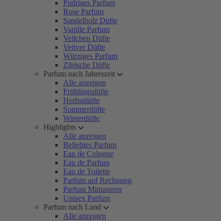
Pudriges Parfum
Rose Parfum
Sandelholz Düfte
Vanille Parfum
Veilchen Düfte
Vetiver Düfte
Würziges Parfum
Zitrische Düfte
Parfum nach Jahreszeit
Alle anzeigen
Frühlingsdüfte
Herbstdüfte
Sommerdüfte
Winterdüfte
Highlights
Alle anzeigen
Beliebtes Parfum
Eau de Cologne
Eau de Parfum
Eau de Toilette
Parfum auf Rechnung
Parfum Miniaturen
Unisex Parfum
Parfum nach Land
Alle anzeigen