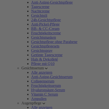
Anti-Aging-Gesichtspflege
Tagescreme
Nachtcreme
Gesichtsöl
24h-Gesichtspflege
Anti-Pickel-Pflege
BB- & CC-Cream
Feuchtigkeitscreme
Gesichtsmasken
Gesichtspflege ohne Parabene
Gesichtspflegesets
Gesichtsspray
Getönte Tagescreme
Hals & Dekolleté
Pflege mit Q10
Gesichtsserum
Alle anzeigen
Anti-Aging-Gesichtsserum
Collagenserum
Feuchtigkeitsserum
Hyaluronsäure-Serum
Vitamin C Serum
Ampullen
Augenpflege
Alle anzeigen