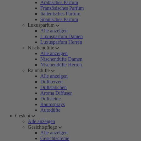
Arabisches Parfum
Französisches Parfum
Italienisches Parfum
Spanisches Parfum
Luxusparfum
Alle anzeigen
Luxusparfum Damen
Luxusparfum Herren
Nischendüfte
Alle anzeigen
Nischendüfte Damen
Nischendüfte Herren
Raumdüfte
Alle anzeigen
Duftkerzen
Duftstäbchen
Aroma Diffuser
Duftsteine
Raumsprays
Autodüfte
Gesicht
Alle anzeigen
Gesichtspflege
Alle anzeigen
Gesichtscreme