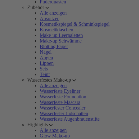
Puderquasten
Zubehör
Alle anzeigen
Anspitzer
Kosmetikspiegel & Schminkspiegel
Kosmetiktaschen
Make-up Leerpaletten
Make-up Schwämme
Blotting Paper
Nägel
Augen
Lippen
Sets
Teint
Wasserfestes Make-up
Alle anzeigen
Wasserfeste Eyeliner
Wasserfeste Foundation
Wasserfeste Mascara
Wasserfester Concealer
Wasserfester Lidschatten
Wasserfeste Augenbrauenstifte
Highlights
Alle anzeigen
Glow Make-up