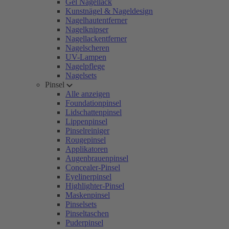
Gel Nagellack
Kunstnägel & Nageldesign
Nagelhautentferner
Nagelknipser
Nagellackentferner
Nagelscheren
UV-Lampen
Nagelpflege
Nagelsets
Pinsel
Alle anzeigen
Foundationpinsel
Lidschattenpinsel
Lippenpinsel
Pinselreiniger
Rougepinsel
Applikatoren
Augenbrauenpinsel
Concealer-Pinsel
Eyelinerpinsel
Highlighter-Pinsel
Maskenpinsel
Pinselsets
Pinseltaschen
Puderpinsel