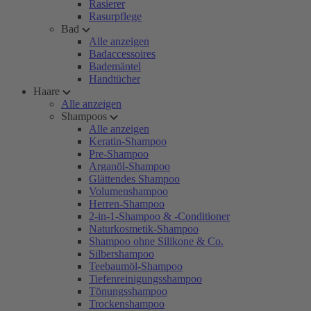
Rasierer
Rasurpflege
Bad
Alle anzeigen
Badaccessoires
Bademäntel
Handtücher
Haare
Alle anzeigen
Shampoos
Alle anzeigen
Keratin-Shampoo
Pre-Shampoo
Arganöl-Shampoo
Glättendes Shampoo
Volumenshampoo
Herren-Shampoo
2-in-1-Shampoo & -Conditioner
Naturkosmetik-Shampoo
Shampoo ohne Silikone & Co.
Silbershampoo
Teebaumöl-Shampoo
Tiefenreinigungsshampoo
Tönungsshampoo
Trockenshampoo