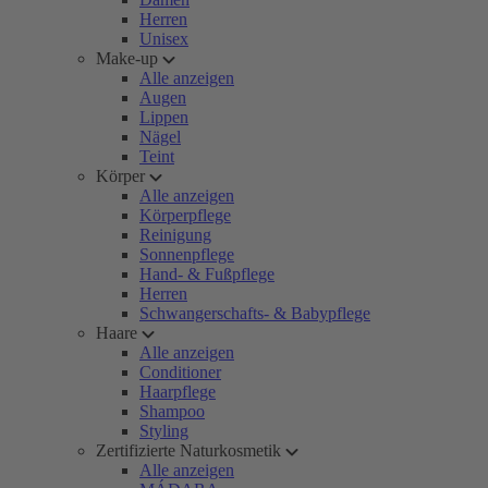
Herren
Unisex
Make-up
Alle anzeigen
Augen
Lippen
Nägel
Teint
Körper
Alle anzeigen
Körperpflege
Reinigung
Sonnenpflege
Hand- & Fußpflege
Herren
Schwangerschafts- & Babypflege
Haare
Alle anzeigen
Conditioner
Haarpflege
Shampoo
Styling
Zertifizierte Naturkosmetik
Alle anzeigen