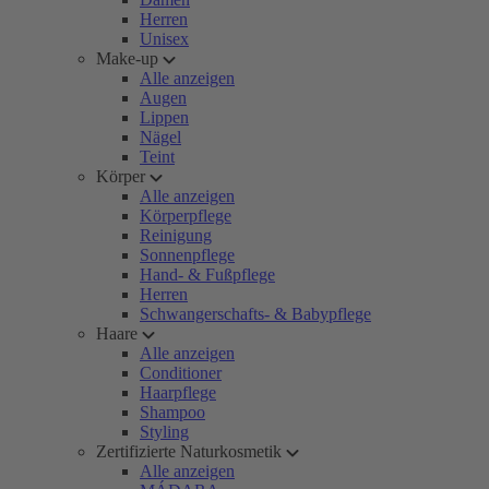
Herren
Unisex
Make-up
Alle anzeigen
Augen
Lippen
Nägel
Teint
Körper
Alle anzeigen
Körperpflege
Reinigung
Sonnenpflege
Hand- & Fußpflege
Herren
Schwangerschafts- & Babypflege
Haare
Alle anzeigen
Conditioner
Haarpflege
Shampoo
Styling
Zertifizierte Naturkosmetik
Alle anzeigen