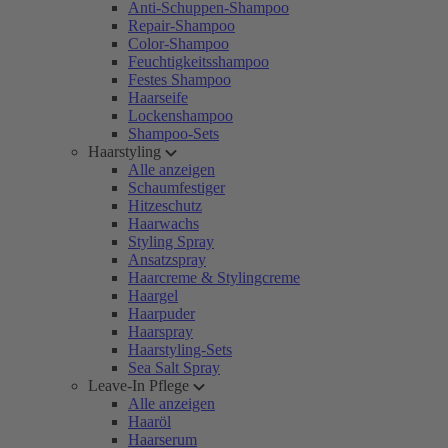
Anti-Schuppen-Shampoo
Repair-Shampoo
Color-Shampoo
Feuchtigkeitsshampoo
Festes Shampoo
Haarseife
Lockenshampoo
Shampoo-Sets
Haarstyling
Alle anzeigen
Schaumfestiger
Hitzeschutz
Haarwachs
Styling Spray
Ansatzspray
Haarcreme & Stylingcreme
Haargel
Haarpuder
Haarspray
Haarstyling-Sets
Sea Salt Spray
Leave-In Pflege
Alle anzeigen
Haaröl
Haarserum