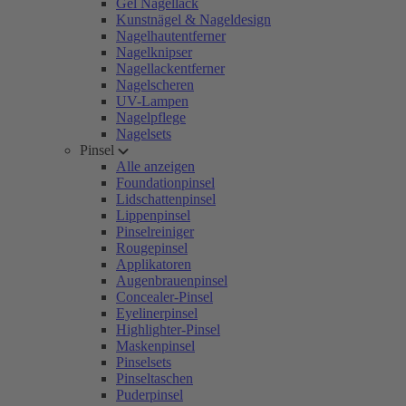
Gel Nagellack
Kunstnägel & Nageldesign
Nagelhautentferner
Nagelknipser
Nagellackentferner
Nagelscheren
UV-Lampen
Nagelpflege
Nagelsets
Pinsel
Alle anzeigen
Foundationpinsel
Lidschattenpinsel
Lippenpinsel
Pinselreiniger
Rougepinsel
Applikatoren
Augenbrauenpinsel
Concealer-Pinsel
Eyelinerpinsel
Highlighter-Pinsel
Maskenpinsel
Pinselsets
Pinseltaschen
Puderpinsel