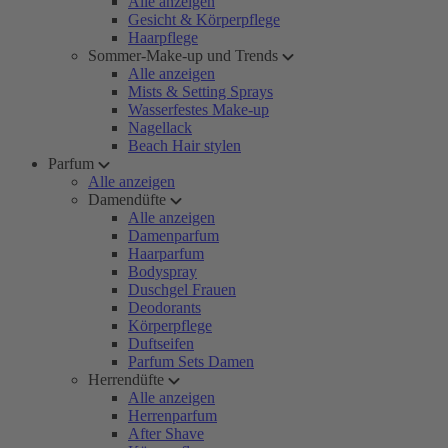
Alle anzeigen
Gesicht & Körperpflege
Haarpflege
Sommer-Make-up und Trends
Alle anzeigen
Mists & Setting Sprays
Wasserfestes Make-up
Nagellack
Beach Hair stylen
Parfum
Alle anzeigen
Damendüfte
Alle anzeigen
Damenparfum
Haarparfum
Bodyspray
Duschgel Frauen
Deodorants
Körperpflege
Duftseifen
Parfum Sets Damen
Herrendüfte
Alle anzeigen
Herrenparfum
After Shave