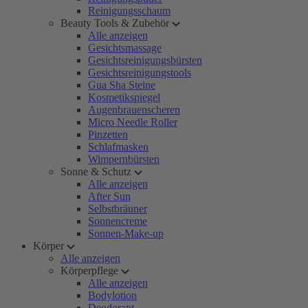
Reinigungsschaum
Beauty Tools & Zubehör
Alle anzeigen
Gesichtsmassage
Gesichtsreinigungsbürsten
Gesichtsreinigungstools
Gua Sha Steine
Kosmetikspiegel
Augenbrauenscheren
Micro Needle Roller
Pinzetten
Schlafmasken
Wimpernbürsten
Sonne & Schutz
Alle anzeigen
After Sun
Selbstbräuner
Sonnencreme
Sonnen-Make-up
Körper
Alle anzeigen
Körperpflege
Alle anzeigen
Bodylotion
Deodorant