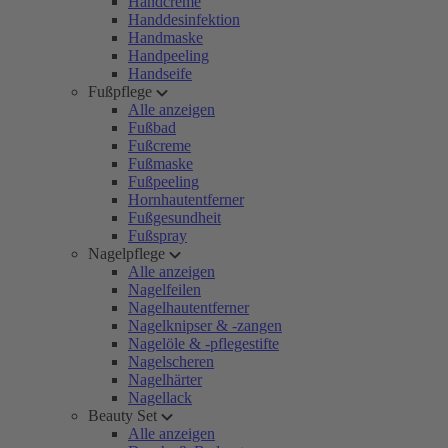
Handcreme
Handdesinfektion
Handmaske
Handpeeling
Handseife
Fußpflege
Alle anzeigen
Fußbad
Fußcreme
Fußmaske
Fußpeeling
Hornhautentferner
Fußgesundheit
Fußspray
Nagelpflege
Alle anzeigen
Nagelfeilen
Nagelhautentferner
Nagelknipser & -zangen
Nagelöle & -pflegestifte
Nagelscheren
Nagelhärter
Nagellack
Beauty Set
Alle anzeigen