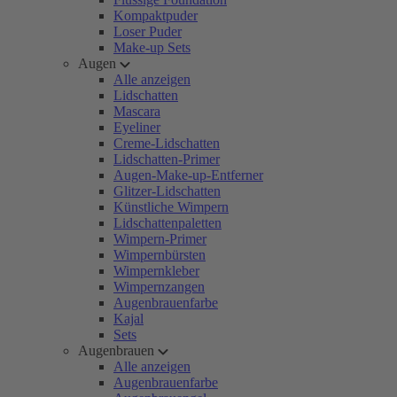
Kompaktpuder
Loser Puder
Make-up Sets
Augen
Alle anzeigen
Lidschatten
Mascara
Eyeliner
Creme-Lidschatten
Lidschatten-Primer
Augen-Make-up-Entferner
Glitzer-Lidschatten
Künstliche Wimpern
Lidschattenpaletten
Wimpern-Primer
Wimpernbürsten
Wimpernkleber
Wimpernzangen
Augenbrauenfarbe
Kajal
Sets
Augenbrauen
Alle anzeigen
Augenbrauenfarbe