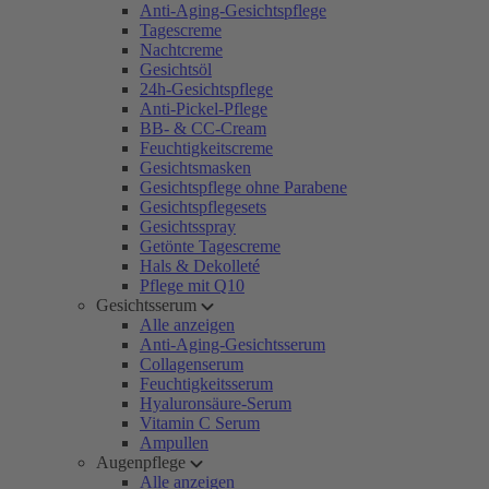
Anti-Aging-Gesichtspflege
Tagescreme
Nachtcreme
Gesichtsöl
24h-Gesichtspflege
Anti-Pickel-Pflege
BB- & CC-Cream
Feuchtigkeitscreme
Gesichtsmasken
Gesichtspflege ohne Parabene
Gesichtspflegesets
Gesichtsspray
Getönte Tagescreme
Hals & Dekolleté
Pflege mit Q10
Gesichtsserum
Alle anzeigen
Anti-Aging-Gesichtsserum
Collagenserum
Feuchtigkeitsserum
Hyaluronsäure-Serum
Vitamin C Serum
Ampullen
Augenpflege
Alle anzeigen