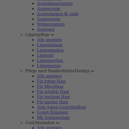
Augenbrauenserum
Augencreme
Augenmasken & -pads
Augenserum
Wimpernserum
Augengel
Lippenpflege
Alle anzeigen
Lippenbalsam
Lippenmasken
Lippenöl
Lippenpeeling
Lippenserum
Pflege nach Hautbedürfnis/Hauttyp
Alle anzeigen
Für fettige Haut
Für Mischhaut
Für sensible Haut
Für trockene Haut
Für unreine Haut
Anti-Aging-Gesichtspflege
Gegen Rötungen
Mit Sonnenschutz
Gesichtsmasken
Alle anzeigen