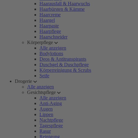
Haarausfall & Haarwuchs
Haarbürsten & Kämme
Haarcreme
Haargel
Haarpaste
Haarpflege
Haarschneider
Körperpflege
Alle anzeigen
Bodylotions
Deos & Antitranspirants
Duschgel & Duschpflege
Körperreinigung & Scrubs
Seife
Drogerie
Alle anzeigen
Gesichtspflege
Alle anzeigen
Anti-Aging
Augen
Lippen
Nachtpflege
Tagespflege
Rasur
Reinigung