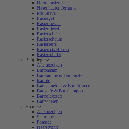
Herrenrasierer
Nasenhaarentfernung
Pre-Shave
Rasiergel
Rasiermesser
Rasierpinsel
Rasierschale
Rasierschaum
Rasierseife
Rasiersets Herren
Rasierständer
Bartpflege
Alle anzeigen
Bartbalsam
Bartkämme & Bartbürsten
Bartöle
Bartschneider & Barttrimmer
Bartseife & Bartshampoo
Bartpflegesets
Bartscheren
Haare
Alle anzeigen
Shampoo
Pomade
Haarstyling