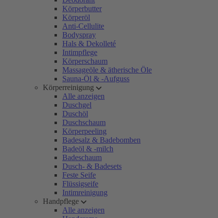
Körperbutter
Körperöl
Anti-Cellulite
Bodyspray
Hals & Dekolleté
Intimpflege
Körperschaum
Massageöle & ätherische Öle
Sauna-Öl & -Aufguss
Körperreinigung
Alle anzeigen
Duschgel
Duschöl
Duschschaum
Körperpeeling
Badesalz & Badebomben
Badeöl & -milch
Badeschaum
Dusch- & Badesets
Feste Seife
Flüssigseife
Intimreinigung
Handpflege
Alle anzeigen