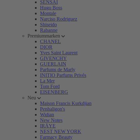
SENSAI
Hugo Boss
Montale
Narciso Rodriguez
Shiseido
Rabanne
Premiummarken
CHANEL
DIOR
Yves Saint Laurent
GIVENCHY
GUERLAIN
Parfums de Marly
INITIO Parfums Privés
La Mer
Tom Ford
EISENBERG
Neu
Maison Francis Kurkdjian
Penhaligon's
Widian
New Notes
IRÄYE
NEST NEW YORK
Farmacy Beauty