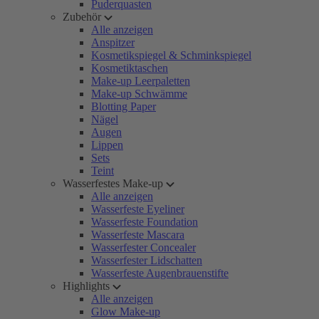
Puderquasten
Zubehör
Alle anzeigen
Anspitzer
Kosmetikspiegel & Schminkspiegel
Kosmetiktaschen
Make-up Leerpaletten
Make-up Schwämme
Blotting Paper
Nägel
Augen
Lippen
Sets
Teint
Wasserfestes Make-up
Alle anzeigen
Wasserfeste Eyeliner
Wasserfeste Foundation
Wasserfeste Mascara
Wasserfester Concealer
Wasserfester Lidschatten
Wasserfeste Augenbrauenstifte
Highlights
Alle anzeigen
Glow Make-up