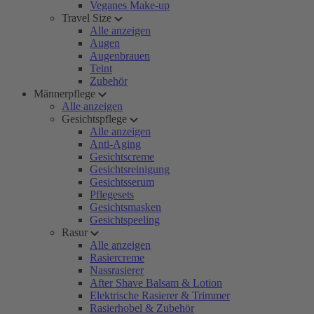
Veganes Make-up
Travel Size
Alle anzeigen
Augen
Augenbrauen
Teint
Zubehör
Männerpflege
Alle anzeigen
Gesichtspflege
Alle anzeigen
Anti-Aging
Gesichtscreme
Gesichtsreinigung
Gesichtsserum
Pflegesets
Gesichtsmasken
Gesichtspeeling
Rasur
Alle anzeigen
Rasiercreme
Nassrasierer
After Shave Balsam & Lotion
Elektrische Rasierer & Trimmer
Rasierhobel & Zubehör