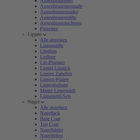
Augenbrauengel
Augenbrauenpomade
Augenbrauenpuder
Augenbrauenstifte
Augenbrauenscheren
Pinzetten
Lippen
Alle anzeigen
Lippenstifte
Lipgloss
Lipliner
Lip-Plumper
Liquid Lipstick
Lippen Zubehör
Lippen-Primer
Lippenbalsam
Matter Lippenstift
Lippenstift-Sets
Nägel
Alle anzeigen
Nagellack
Base Coat
Top Coat
Nagelhärter
Nagelfeilen