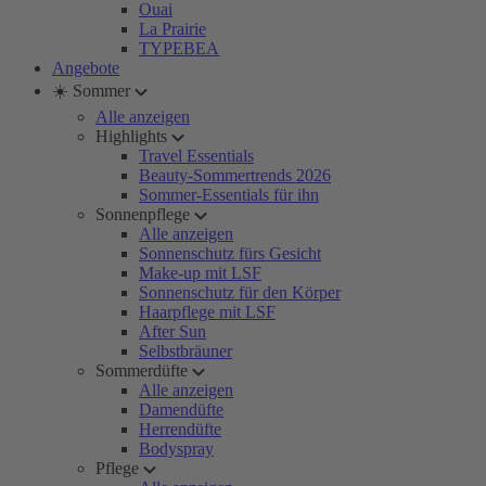
Ouai
La Prairie
TYPEBEA
Angebote
☀️ Sommer
Alle anzeigen
Highlights
Travel Essentials
Beauty-Sommertrends 2026
Sommer-Essentials für ihn
Sonnenpflege
Alle anzeigen
Sonnenschutz fürs Gesicht
Make-up mit LSF
Sonnenschutz für den Körper
Haarpflege mit LSF
After Sun
Selbstbräuner
Sommerdüfte
Alle anzeigen
Damendüfte
Herrendüfte
Bodyspray
Pflege