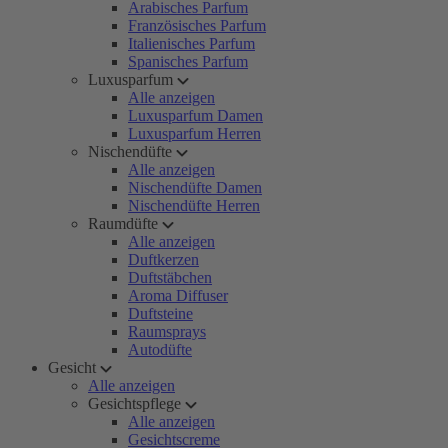
Arabisches Parfum
Französisches Parfum
Italienisches Parfum
Spanisches Parfum
Luxusparfum
Alle anzeigen
Luxusparfum Damen
Luxusparfum Herren
Nischendüfte
Alle anzeigen
Nischendüfte Damen
Nischendüfte Herren
Raumdüfte
Alle anzeigen
Duftkerzen
Duftstäbchen
Aroma Diffuser
Duftsteine
Raumsprays
Autodüfte
Gesicht
Alle anzeigen
Gesichtspflege
Alle anzeigen
Gesichtscreme