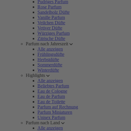
Pudriges Parfum
Rose Parfum
Sandelholz Düfte
Vanille Parfum
Veilchen Düfte
Vetiver Düfte
Würziges Parfum
Zitrische Düfte
Parfum nach Jahreszeit
Alle anzeigen
Frühlingsdüfte
Herbstdüfte
Sommerdüfte
Winterdüfte
Highlights
Alle anzeigen
Beliebtes Parfum
Eau de Cologne
Eau de Parfum
Eau de Toilette
Parfum auf Rechnung
Parfum Miniaturen
Unisex Parfum
Parfum nach Land
Alle anzeigen