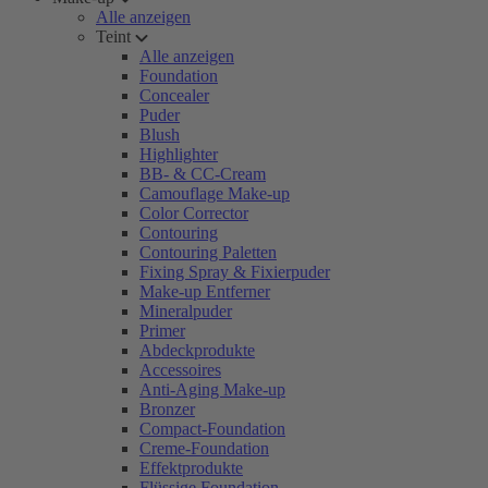
Alle anzeigen
Teint
Alle anzeigen
Foundation
Concealer
Puder
Blush
Highlighter
BB- & CC-Cream
Camouflage Make-up
Color Corrector
Contouring
Contouring Paletten
Fixing Spray & Fixierpuder
Make-up Entferner
Mineralpuder
Primer
Abdeckprodukte
Accessoires
Anti-Aging Make-up
Bronzer
Compact-Foundation
Creme-Foundation
Effektprodukte
Flüssige Foundation