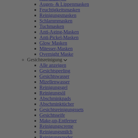
Augen- & Lippenmasken
Feuchtigkeitsmasken
Reinigungsmasken
Schlammmasken
Tuchmasken
Anti-Aging-Masken
Anti-Pickel-Masken
Glow Masken
Mitesser-Masken
Overnight Maske
Gesichtsreinigung
Alle anzeigen
Gesichtspeeling
Gesichtswasser
Mizellenwasser
Reinigungsgel
Reinigungsöl
Abschminkpads
Abschminktücher
Gesichtsreinigungssets
Gesichtsseife
Make-up-Entferner
Reinigungscreme
Reinigungsmilch
Reinigungspuder