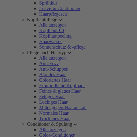
Sprühkur
Leave-in Conditioner
Haarpflegesets
Kopfhautpflege
Alle anzeigen
Kopfhaut-Öl
Kopfhautpeeling
Haarwasser
Sonnenschutz & -pflege
Pflege nach Haartyp
Alle anzeigen
Anti-Frizz
Anti-Schuppen
Blondes Haar
Coloriertes Haar
Empfindliche Kopfhaut
Feines & glattes Haar
Fettiges Haar
Lockiges Haar
Mittel gegen Haarausfall
Normales Haar
Trockenes Haar
Conditioner & Spülung
Alle anzeigen
Color-Conditioner