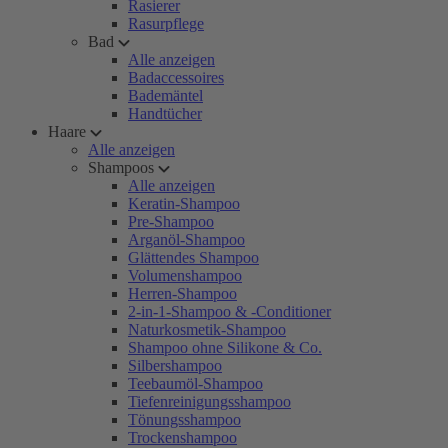
Rasierer
Rasurpflege
Bad
Alle anzeigen
Badaccessoires
Bademäntel
Handtücher
Haare
Alle anzeigen
Shampoos
Alle anzeigen
Keratin-Shampoo
Pre-Shampoo
Arganöl-Shampoo
Glättendes Shampoo
Volumenshampoo
Herren-Shampoo
2-in-1-Shampoo & -Conditioner
Naturkosmetik-Shampoo
Shampoo ohne Silikone & Co.
Silbershampoo
Teebaumöl-Shampoo
Tiefenreinigungsshampoo
Tönungsshampoo
Trockenshampoo