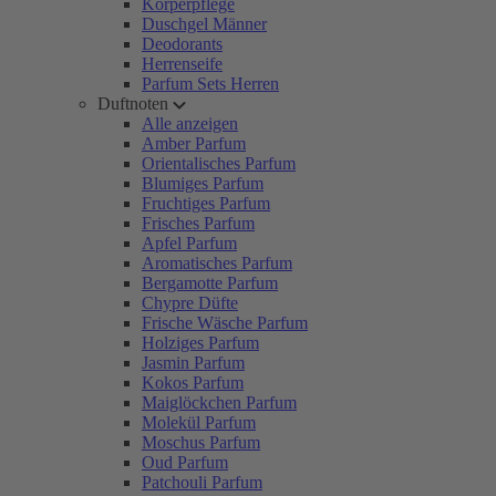
Körperpflege
Duschgel Männer
Deodorants
Herrenseife
Parfum Sets Herren
Duftnoten
Alle anzeigen
Amber Parfum
Orientalisches Parfum
Blumiges Parfum
Fruchtiges Parfum
Frisches Parfum
Apfel Parfum
Aromatisches Parfum
Bergamotte Parfum
Chypre Düfte
Frische Wäsche Parfum
Holziges Parfum
Jasmin Parfum
Kokos Parfum
Maiglöckchen Parfum
Molekül Parfum
Moschus Parfum
Oud Parfum
Patchouli Parfum