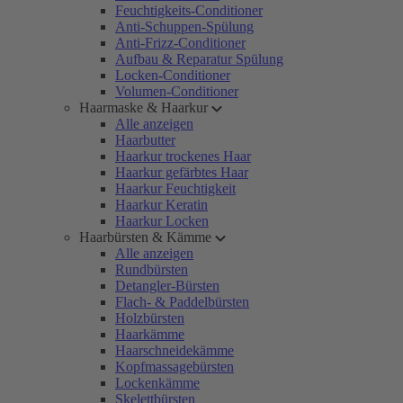
Feuchtigkeits-Conditioner
Anti-Schuppen-Spülung
Anti-Frizz-Conditioner
Aufbau & Reparatur Spülung
Locken-Conditioner
Volumen-Conditioner
Haarmaske & Haarkur
Alle anzeigen
Haarbutter
Haarkur trockenes Haar
Haarkur gefärbtes Haar
Haarkur Feuchtigkeit
Haarkur Keratin
Haarkur Locken
Haarbürsten & Kämme
Alle anzeigen
Rundbürsten
Detangler-Bürsten
Flach- & Paddelbürsten
Holzbürsten
Haarkämme
Haarschneidekämme
Kopfmassagebürsten
Lockenkämme
Skelettbürsten