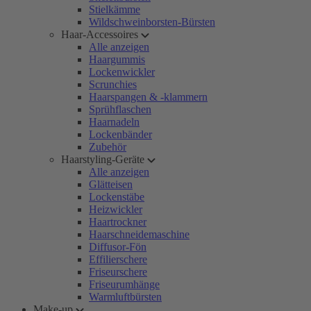
Stielkämme
Wildschweinborsten-Bürsten
Haar-Accessoires
Alle anzeigen
Haargummis
Lockenwickler
Scrunchies
Haarspangen & -klammern
Sprühflaschen
Haarnadeln
Lockenbänder
Zubehör
Haarstyling-Geräte
Alle anzeigen
Glätteisen
Lockenstäbe
Heizwickler
Haartrockner
Haarschneidemaschine
Diffusor-Fön
Effilierschere
Friseurschere
Friseurumhänge
Warmluftbürsten
Make-up