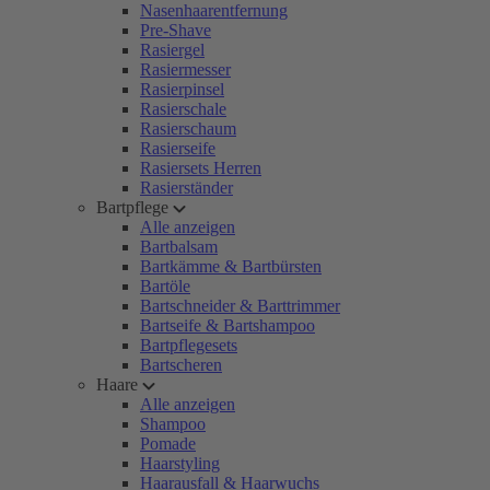
Nasenhaarentfernung
Pre-Shave
Rasiergel
Rasiermesser
Rasierpinsel
Rasierschale
Rasierschaum
Rasierseife
Rasiersets Herren
Rasierständer
Bartpflege
Alle anzeigen
Bartbalsam
Bartkämme & Bartbürsten
Bartöle
Bartschneider & Barttrimmer
Bartseife & Bartshampoo
Bartpflegesets
Bartscheren
Haare
Alle anzeigen
Shampoo
Pomade
Haarstyling
Haarausfall & Haarwuchs