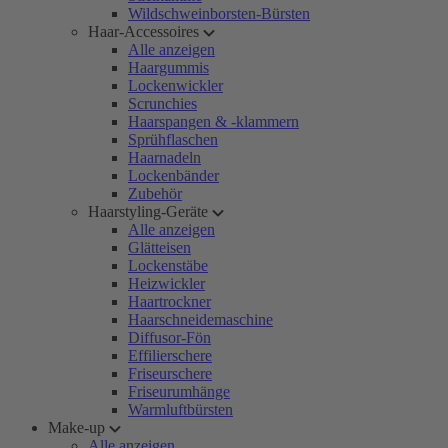
Wildschweinborsten-Bürsten
Haar-Accessoires
Alle anzeigen
Haargummis
Lockenwickler
Scrunchies
Haarspangen & -klammern
Sprühflaschen
Haarnadeln
Lockenbänder
Zubehör
Haarstyling-Geräte
Alle anzeigen
Glätteisen
Lockenstäbe
Heizwickler
Haartrockner
Haarschneidemaschine
Diffusor-Fön
Effilierschere
Friseurschere
Friseurumhänge
Warmluftbürsten
Make-up
Alle anzeigen