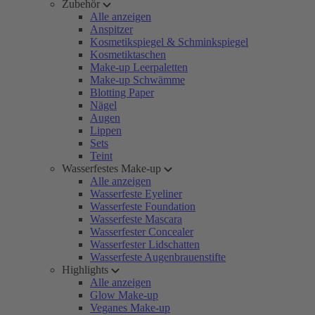
Zubehör
Alle anzeigen
Anspitzer
Kosmetikspiegel & Schminkspiegel
Kosmetiktaschen
Make-up Leerpaletten
Make-up Schwämme
Blotting Paper
Nägel
Augen
Lippen
Sets
Teint
Wasserfestes Make-up
Alle anzeigen
Wasserfeste Eyeliner
Wasserfeste Foundation
Wasserfeste Mascara
Wasserfester Concealer
Wasserfester Lidschatten
Wasserfeste Augenbrauenstifte
Highlights
Alle anzeigen
Glow Make-up
Veganes Make-up