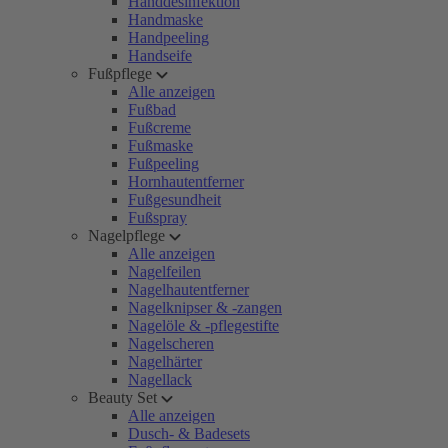
Handdesinfektion
Handmaske
Handpeeling
Handseife
Fußpflege
Alle anzeigen
Fußbad
Fußcreme
Fußmaske
Fußpeeling
Hornhautentferner
Fußgesundheit
Fußspray
Nagelpflege
Alle anzeigen
Nagelfeilen
Nagelhautentferner
Nagelknipser & -zangen
Nagelöle & -pflegestifte
Nagelscheren
Nagelhärter
Nagellack
Beauty Set
Alle anzeigen
Dusch- & Badesets