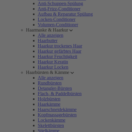
Anti-Schuppen-Spülung
Anti-Frizz-Conditioner
Aufbau & Reparatur Spülung
Locken-Conditioner
Volumen-Conditioner
Haarmaske & Haarkur
Alle anzeigen
Haarbutter
Haarkur trockenes Haar
Haarkur gefärbtes Haar
Haarkur Feuchtigkeit
Haarkur Keratin
Haarkur Locken
Haarbürsten & Kämme
Alle anzeigen
Rundbürsten
Detangler-Bürsten
Flach- & Paddelbürsten
Holzbürsten
Haarkämme
Haarschneidekämme
Kopfmassagebürsten
Lockenkämme
Skelettbürsten
Stielkämme