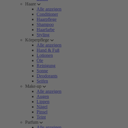
Haare
Alle anzeigen
Conditioner
Haarpflege
Shampoo
Haarfarbe
Styling
Körperpflege
Alle anzeigen
Hand & Fuß
Lotionen
Öle
Reinigung
Sonne
Deodorants
Seifen
Make-up
Alle anzeigen
Augen
Lippen
Nägel
Pinsel
Teint
Parfum
Alle anzeigen