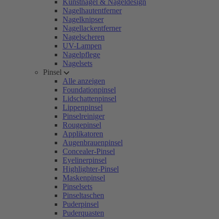
Kunstnägel & Nageldesign
Nagelhautentferner
Nagelknipser
Nagellackentferner
Nagelscheren
UV-Lampen
Nagelpflege
Nagelsets
Pinsel
Alle anzeigen
Foundationpinsel
Lidschattenpinsel
Lippenpinsel
Pinselreiniger
Rougepinsel
Applikatoren
Augenbrauenpinsel
Concealer-Pinsel
Eyelinerpinsel
Highlighter-Pinsel
Maskenpinsel
Pinselsets
Pinseltaschen
Puderpinsel
Puderquasten