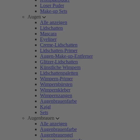
Loser Puder
Make-up Sets
Augen
Alle anzeigen
Lidschatten
Mascara
Eyeliner
Creme-Lidschatten
Lidschatten-Primer
Augen-Make-up-Entferner
Glitzer-Lidschatten
Künstliche Wimpern
Lidschattenpaletten
Wimpern-Primer
Wimpernbürsten
Wimpernkleber
Wimpernzangen
Augenbrauenfarbe
Kajal
Sets
Augenbrauen
Alle anzeigen
Augenbrauenfarbe
Augenbrauengel