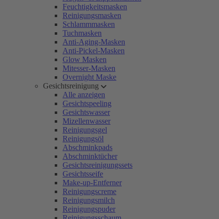
Feuchtigkeitsmasken
Reinigungsmasken
Schlammmasken
Tuchmasken
Anti-Aging-Masken
Anti-Pickel-Masken
Glow Masken
Mitesser-Masken
Overnight Maske
Gesichtsreinigung
Alle anzeigen
Gesichtspeeling
Gesichtswasser
Mizellenwasser
Reinigungsgel
Reinigungsöl
Abschminkpads
Abschminktücher
Gesichtsreinigungssets
Gesichtsseife
Make-up-Entferner
Reinigungscreme
Reinigungsmilch
Reinigungspuder
Reinigungsschaum