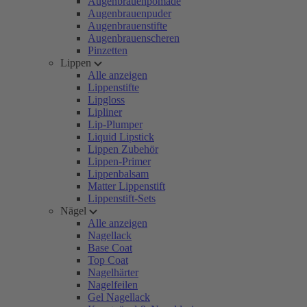
Augenbrauenpomade
Augenbrauenpuder
Augenbrauenstifte
Augenbrauenscheren
Pinzetten
Lippen
Alle anzeigen
Lippenstifte
Lipgloss
Lipliner
Lip-Plumper
Liquid Lipstick
Lippen Zubehör
Lippen-Primer
Lippenbalsam
Matter Lippenstift
Lippenstift-Sets
Nägel
Alle anzeigen
Nagellack
Base Coat
Top Coat
Nagelhärter
Nagelfeilen
Gel Nagellack