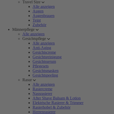
Travel Size
Alle anzeigen
Augen
Augenbrauen
Teint
Zubehör
Männerpflege
Alle anzeigen
Gesichtspflege
Alle anzeigen
Anti-Aging
Gesichtscreme
Gesichtsreinigung
Gesichtsserum
Pflegesets
Gesichtsmasken
Gesichtspeeling
Rasur
Alle anzeigen
Rasiercreme
Nassrasierer
After Shave Balsam & Lotion
Elektrische Rasierer & Trimmer
Rasierhobel & Zubehör
Herrenrasierer