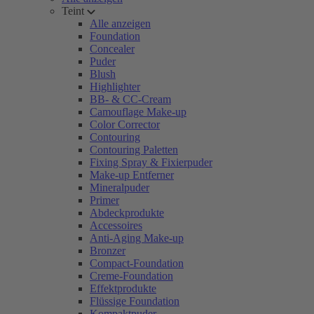
Teint
Alle anzeigen
Foundation
Concealer
Puder
Blush
Highlighter
BB- & CC-Cream
Camouflage Make-up
Color Corrector
Contouring
Contouring Paletten
Fixing Spray & Fixierpuder
Make-up Entferner
Mineralpuder
Primer
Abdeckprodukte
Accessoires
Anti-Aging Make-up
Bronzer
Compact-Foundation
Creme-Foundation
Effektprodukte
Flüssige Foundation
Kompaktpuder