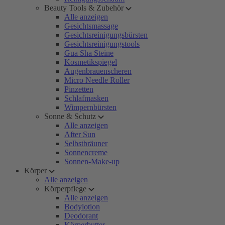
Beauty Tools & Zubehör
Alle anzeigen
Gesichtsmassage
Gesichtsreinigungsbürsten
Gesichtsreinigungstools
Gua Sha Steine
Kosmetikspiegel
Augenbrauenscheren
Micro Needle Roller
Pinzetten
Schlafmasken
Wimpernbürsten
Sonne & Schutz
Alle anzeigen
After Sun
Selbstbräuner
Sonnencreme
Sonnen-Make-up
Körper
Alle anzeigen
Körperpflege
Alle anzeigen
Bodylotion
Deodorant
Körperbutter