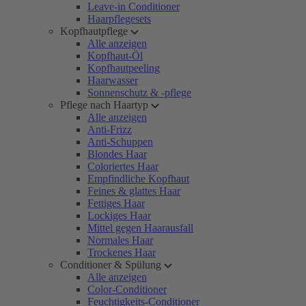
Leave-in Conditioner
Haarpflegesets
Kopfhautpflege
Alle anzeigen
Kopfhaut-Öl
Kopfhautpeeling
Haarwasser
Sonnenschutz & -pflege
Pflege nach Haartyp
Alle anzeigen
Anti-Frizz
Anti-Schuppen
Blondes Haar
Coloriertes Haar
Empfindliche Kopfhaut
Feines & glattes Haar
Fettiges Haar
Lockiges Haar
Mittel gegen Haarausfall
Normales Haar
Trockenes Haar
Conditioner & Spülung
Alle anzeigen
Color-Conditioner
Feuchtigkeits-Conditioner