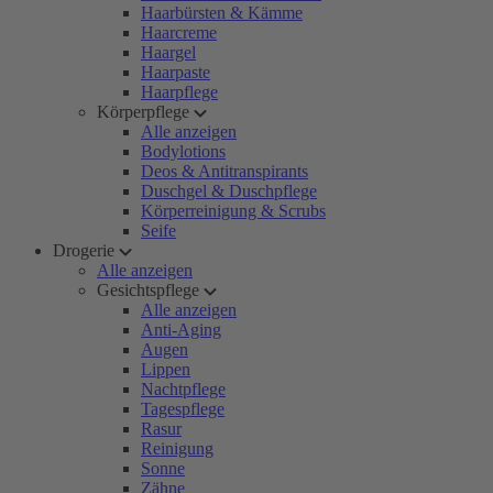
Haarbürsten & Kämme
Haarcreme
Haargel
Haarpaste
Haarpflege
Körperpflege
Alle anzeigen
Bodylotions
Deos & Antitranspirants
Duschgel & Duschpflege
Körperreinigung & Scrubs
Seife
Drogerie
Alle anzeigen
Gesichtspflege
Alle anzeigen
Anti-Aging
Augen
Lippen
Nachtpflege
Tagespflege
Rasur
Reinigung
Sonne
Zähne