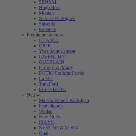
SENSAI
Hugo Boss
Montale
Narciso Rodriguez
Shiseido
Rabanne
Premiummarken
CHANEL
DIOR
Yves Saint Laurent
GIVENCHY
GUERLAIN
Parfums de Marly
INITIO Parfums Privés
La Mer
Tom Ford
EISENBERG
Neu
Maison Francis Kurkdjian
Penhaligon's
Widian
New Notes
IRÄYE
NEST NEW YORK
Ouai