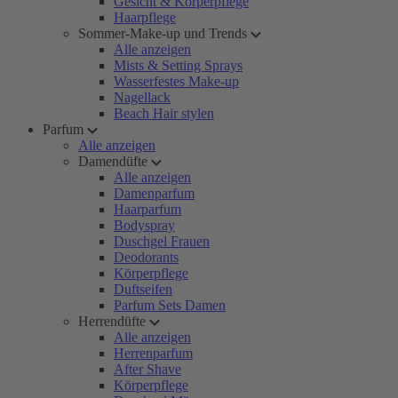
Gesicht & Körperpflege
Haarpflege
Sommer-Make-up und Trends
Alle anzeigen
Mists & Setting Sprays
Wasserfestes Make-up
Nagellack
Beach Hair stylen
Parfum
Alle anzeigen
Damendüfte
Alle anzeigen
Damenparfum
Haarparfum
Bodyspray
Duschgel Frauen
Deodorants
Körperpflege
Duftseifen
Parfum Sets Damen
Herrendüfte
Alle anzeigen
Herrenparfum
After Shave
Körperpflege