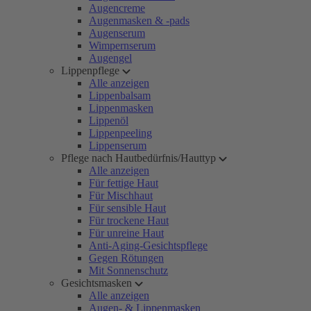
Augencreme
Augenmasken & -pads
Augenserum
Wimpernserum
Augengel
Lippenpflege
Alle anzeigen
Lippenbalsam
Lippenmasken
Lippenöl
Lippenpeeling
Lippenserum
Pflege nach Hautbedürfnis/Hauttyp
Alle anzeigen
Für fettige Haut
Für Mischhaut
Für sensible Haut
Für trockene Haut
Für unreine Haut
Anti-Aging-Gesichtspflege
Gegen Rötungen
Mit Sonnenschutz
Gesichtsmasken
Alle anzeigen
Augen- & Lippenmasken