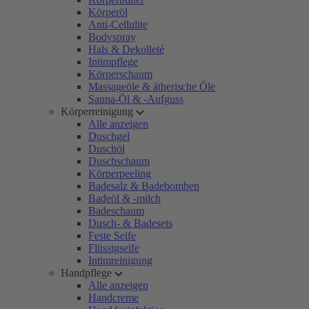
Körperöl
Anti-Cellulite
Bodyspray
Hals & Dekolleté
Intimpflege
Körperschaum
Massageöle & ätherische Öle
Sauna-Öl & -Aufguss
Körperreinigung
Alle anzeigen
Duschgel
Duschöl
Duschschaum
Körperpeeling
Badesalz & Badebomben
Badeöl & -milch
Badeschaum
Dusch- & Badesets
Feste Seife
Flüssigseife
Intimreinigung
Handpflege
Alle anzeigen
Handcreme