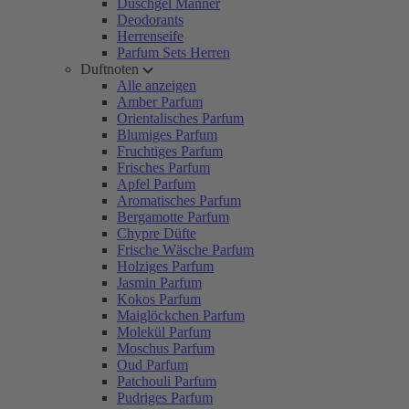
Duschgel Männer
Deodorants
Herrenseife
Parfum Sets Herren
Duftnoten
Alle anzeigen
Amber Parfum
Orientalisches Parfum
Blumiges Parfum
Fruchtiges Parfum
Frisches Parfum
Apfel Parfum
Aromatisches Parfum
Bergamotte Parfum
Chypre Düfte
Frische Wäsche Parfum
Holziges Parfum
Jasmin Parfum
Kokos Parfum
Maiglöckchen Parfum
Molekül Parfum
Moschus Parfum
Oud Parfum
Patchouli Parfum
Pudriges Parfum