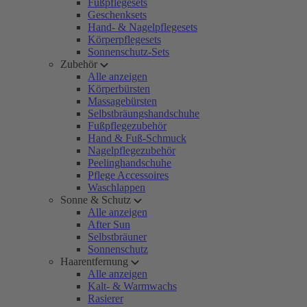
Fußpflegesets
Geschenksets
Hand- & Nagelpflegesets
Körperpflegesets
Sonnenschutz-Sets
Zubehör
Alle anzeigen
Körperbürsten
Massagebürsten
Selbstbräungshandschuhe
Fußpflegezubehör
Hand & Fuß-Schmuck
Nagelpflegezubehör
Peelinghandschuhe
Pflege Accessoires
Waschlappen
Sonne & Schutz
Alle anzeigen
After Sun
Selbstbräuner
Sonnenschutz
Haarentfernung
Alle anzeigen
Kalt- & Warmwachs
Rasierer