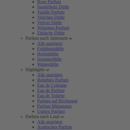
Rose Parfum
Sandelholz Düfte
Vanille Parfum
Veilchen Düfte
Vetiver Düfte
Würziges Parfum
Zitrische Düfte
Parfum nach Jahreszeit
Alle anzeigen
Frühlingsdüfte
Herbstdüfte
Sommerdüfte
Winterdüfte
Highlights
Alle anzeigen
Beliebtes Parfum
Eau de Cologne
Eau de Parfum
Eau de Toilette
Parfum auf Rechnung
Parfum Miniaturen
Unisex Parfum
Parfum nach Land
Alle anzeigen
Arabisches Parfum