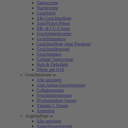
Tagescreme
Nachtcreme
Gesichtsöl
24h-Gesichtspflege
Anti-Pickel-Pflege
BB- & CC-Cream
Feuchtigkeitscreme
Gesichtsmasken
Gesichtspflege ohne Parabene
Gesichtspflegesets
Gesichtsspray
Getönte Tagescreme
Hals & Dekolleté
Pflege mit Q10
Gesichtsserum
Alle anzeigen
Anti-Aging-Gesichtsserum
Collagenserum
Feuchtigkeitsserum
Hyaluronsäure-Serum
Vitamin C Serum
Ampullen
Augenpflege
Alle anzeigen
Augenbrauenserum