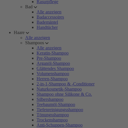
Rasurpflege
Bad
Alle anzeigen
Badaccessoires
Bademäntel
Handtücher
Haare
Alle anzeigen
Shampoos
Alle anzeigen
Keratin-Shampoo
Pre-Shampoo
Arganöl-Shampoo
Glättendes Shampoo
Volumenshampoo
Herren-Shampoo
2-in-1-Shampoo & -Conditioner
Naturkosmetik-Shampoo
Shampoo ohne Silikone & Co.
Silbershampoo
Teebaumöl-Shampoo
Tiefenreinigungsshampoo
Tönungsshampoo
Trockenshampoo
Anti-Schuppen-Shampoo