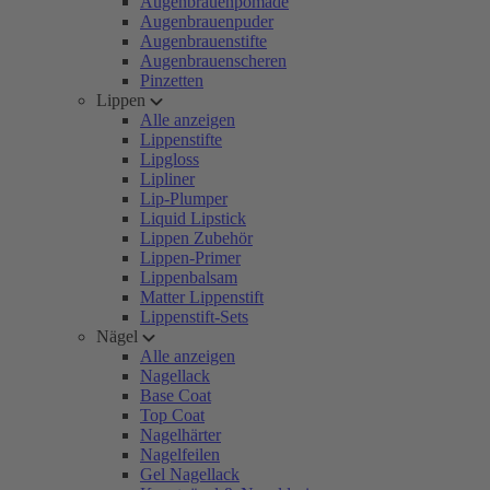
Augenbrauenpomade
Augenbrauenpuder
Augenbrauenstifte
Augenbrauenscheren
Pinzetten
Lippen
Alle anzeigen
Lippenstifte
Lipgloss
Lipliner
Lip-Plumper
Liquid Lipstick
Lippen Zubehör
Lippen-Primer
Lippenbalsam
Matter Lippenstift
Lippenstift-Sets
Nägel
Alle anzeigen
Nagellack
Base Coat
Top Coat
Nagelhärter
Nagelfeilen
Gel Nagellack