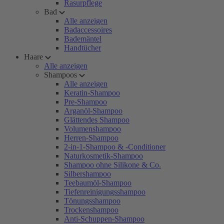
Rasurpflege
Bad
Alle anzeigen
Badaccessoires
Bademäntel
Handtücher
Haare
Alle anzeigen
Shampoos
Alle anzeigen
Keratin-Shampoo
Pre-Shampoo
Arganöl-Shampoo
Glättendes Shampoo
Volumenshampoo
Herren-Shampoo
2-in-1-Shampoo & -Conditioner
Naturkosmetik-Shampoo
Shampoo ohne Silikone & Co.
Silbershampoo
Teebaumöl-Shampoo
Tiefenreinigungsshampoo
Tönungsshampoo
Trockenshampoo
Anti-Schuppen-Shampoo