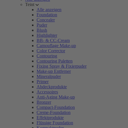
Teint
Alle anzeigen
Foundation
Concealer
Puder
Blush
Highlighter
BB- & CC-Cream
Camouflage Make-up
Color Corrector
Contouring
Contouring Paletten
Fixing Spray & Fixierpuder
Make-up Entferner
Mineralpuder
Primer
Abdeckprodukte
Accessoires
Anti-Aging Make-up
Bronzer
Compact-Foundation
Creme-Foundation
Effektprodukte
Flüssige Foundation
Kompaktpuder