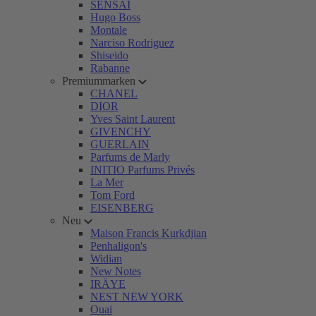
SENSAI
Hugo Boss
Montale
Narciso Rodriguez
Shiseido
Rabanne
Premiummarken
CHANEL
DIOR
Yves Saint Laurent
GIVENCHY
GUERLAIN
Parfums de Marly
INITIO Parfums Privés
La Mer
Tom Ford
EISENBERG
Neu
Maison Francis Kurkdjian
Penhaligon's
Widian
New Notes
IRÄYE
NEST NEW YORK
Ouai