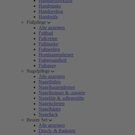
Handdesinfektion
Handmaske
Handpeeling
Handseife
Fußpflege
Alle anzeigen
Fußbad
Fußcreme
Fußmaske
Fußpeeling
Hornhautentferner
Fußgesundheit
Fußspray
Nagelpflege
Alle anzeigen
Nagelfeilen
Nagelhautentferner
Nagelknipser & -zangen
Nagelöle & -pflegestifte
Nagelscheren
Nagelhärter
Nagellack
Beauty Set
Alle anzeigen
Dusch- & Badesets