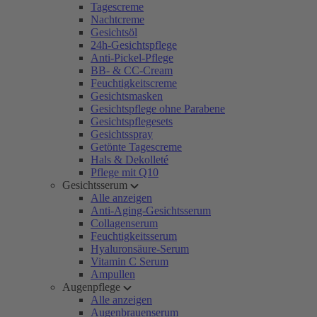
Tagescreme
Nachtcreme
Gesichtsöl
24h-Gesichtspflege
Anti-Pickel-Pflege
BB- & CC-Cream
Feuchtigkeitscreme
Gesichtsmasken
Gesichtspflege ohne Parabene
Gesichtspflegesets
Gesichtsspray
Getönte Tagescreme
Hals & Dekolleté
Pflege mit Q10
Gesichtsserum
Alle anzeigen
Anti-Aging-Gesichtsserum
Collagenserum
Feuchtigkeitsserum
Hyaluronsäure-Serum
Vitamin C Serum
Ampullen
Augenpflege
Alle anzeigen
Augenbrauenserum