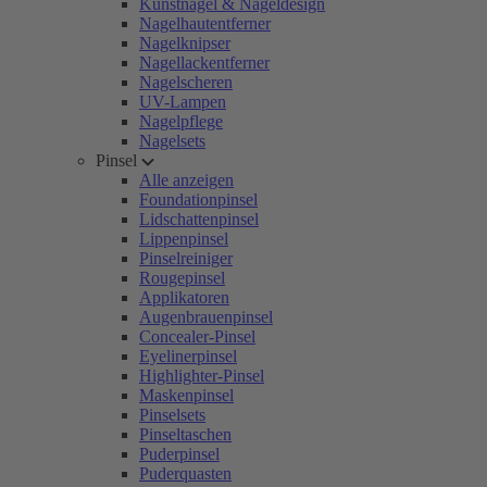
Kunstnägel & Nageldesign
Nagelhautentferner
Nagelknipser
Nagellackentferner
Nagelscheren
UV-Lampen
Nagelpflege
Nagelsets
Pinsel
Alle anzeigen
Foundationpinsel
Lidschattenpinsel
Lippenpinsel
Pinselreiniger
Rougepinsel
Applikatoren
Augenbrauenpinsel
Concealer-Pinsel
Eyelinerpinsel
Highlighter-Pinsel
Maskenpinsel
Pinselsets
Pinseltaschen
Puderpinsel
Puderquasten