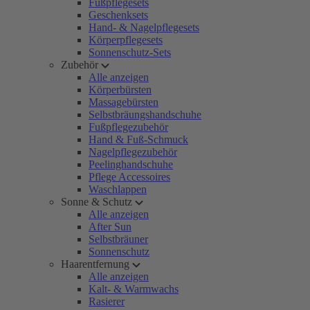
Fußpflegesets
Geschenksets
Hand- & Nagelpflegesets
Körperpflegesets
Sonnenschutz-Sets
Zubehör
Alle anzeigen
Körperbürsten
Massagebürsten
Selbstbräungshandschuhe
Fußpflegezubehör
Hand & Fuß-Schmuck
Nagelpflegezubehör
Peelinghandschuhe
Pflege Accessoires
Waschlappen
Sonne & Schutz
Alle anzeigen
After Sun
Selbstbräuner
Sonnenschutz
Haarentfernung
Alle anzeigen
Kalt- & Warmwachs
Rasierer