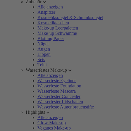
Zubehör
Alle anzeigen
Anspitzer
Kosmetikspiegel & Schminkspiegel
Kosmetiktaschen
Make-up Leerpaletten
Make-up Schwämme
Blotting Paper
Nägel
Augen
Lippen
Sets
Teint
Wasserfestes Make-up
Alle anzeigen
Wasserfeste Eyeliner
Wasserfeste Foundation
Wasserfeste Mascara
Wasserfester Concealer
Wasserfester Lidschatten
Wasserfeste Augenbrauenstifte
Highlights
Alle anzeigen
Glow Make-up
Veganes Make-up