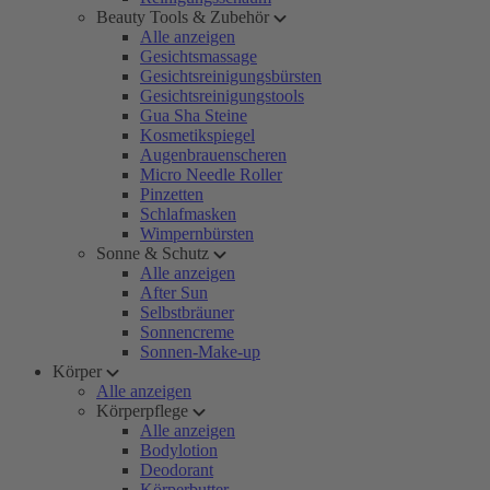
Beauty Tools & Zubehör
Alle anzeigen
Gesichtsmassage
Gesichtsreinigungsbürsten
Gesichtsreinigungstools
Gua Sha Steine
Kosmetikspiegel
Augenbrauenscheren
Micro Needle Roller
Pinzetten
Schlafmasken
Wimpernbürsten
Sonne & Schutz
Alle anzeigen
After Sun
Selbstbräuner
Sonnencreme
Sonnen-Make-up
Körper
Alle anzeigen
Körperpflege
Alle anzeigen
Bodylotion
Deodorant
Körperbutter