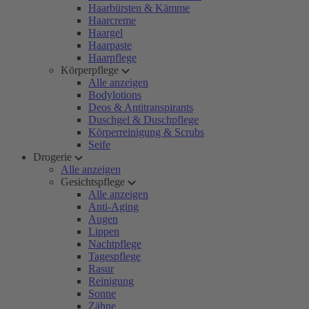
Haarbürsten & Kämme
Haarcreme
Haargel
Haarpaste
Haarpflege
Körperpflege
Alle anzeigen
Bodylotions
Deos & Antitranspirants
Duschgel & Duschpflege
Körperreinigung & Scrubs
Seife
Drogerie
Alle anzeigen
Gesichtspflege
Alle anzeigen
Anti-Aging
Augen
Lippen
Nachtpflege
Tagespflege
Rasur
Reinigung
Sonne
Zähne