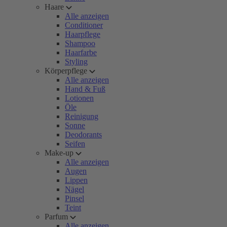
Haare
Alle anzeigen
Conditioner
Haarpflege
Shampoo
Haarfarbe
Styling
Körperpflege
Alle anzeigen
Hand & Fuß
Lotionen
Öle
Reinigung
Sonne
Deodorants
Seifen
Make-up
Alle anzeigen
Augen
Lippen
Nägel
Pinsel
Teint
Parfum
Alle anzeigen