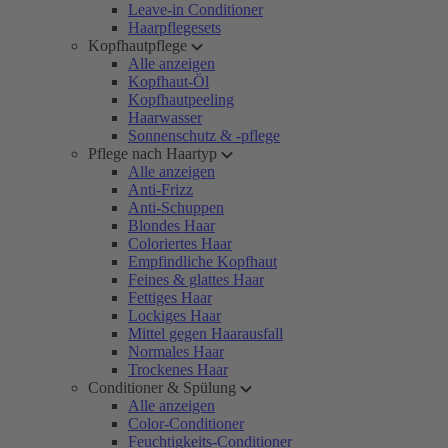
Leave-in Conditioner
Haarpflegesets
Kopfhautpflege
Alle anzeigen
Kopfhaut-Öl
Kopfhautpeeling
Haarwasser
Sonnenschutz & -pflege
Pflege nach Haartyp
Alle anzeigen
Anti-Frizz
Anti-Schuppen
Blondes Haar
Coloriertes Haar
Empfindliche Kopfhaut
Feines & glattes Haar
Fettiges Haar
Lockiges Haar
Mittel gegen Haarausfall
Normales Haar
Trockenes Haar
Conditioner & Spülung
Alle anzeigen
Color-Conditioner
Feuchtigkeits-Conditioner