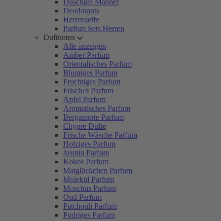
Duschgel Männer
Deodorants
Herrenseife
Parfum Sets Herren
Duftnoten
Alle anzeigen
Amber Parfum
Orientalisches Parfum
Blumiges Parfum
Fruchtiges Parfum
Frisches Parfum
Apfel Parfum
Aromatisches Parfum
Bergamotte Parfum
Chypre Düfte
Frische Wäsche Parfum
Holziges Parfum
Jasmin Parfum
Kokos Parfum
Maiglöckchen Parfum
Molekül Parfum
Moschus Parfum
Oud Parfum
Patchouli Parfum
Pudriges Parfum