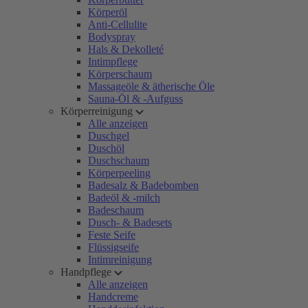
Körperöl
Anti-Cellulite
Bodyspray
Hals & Dekolleté
Intimpflege
Körperschaum
Massageöle & ätherische Öle
Sauna-Öl & -Aufguss
Körperreinigung
Alle anzeigen
Duschgel
Duschöl
Duschschaum
Körperpeeling
Badesalz & Badebomben
Badeöl & -milch
Badeschaum
Dusch- & Badesets
Feste Seife
Flüssigseife
Intimreinigung
Handpflege
Alle anzeigen
Handcreme