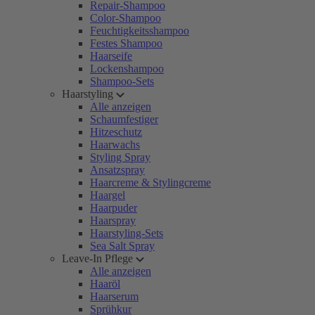
Repair-Shampoo
Color-Shampoo
Feuchtigkeitsshampoo
Festes Shampoo
Haarseife
Lockenshampoo
Shampoo-Sets
Haarstyling
Alle anzeigen
Schaumfestiger
Hitzeschutz
Haarwachs
Styling Spray
Ansatzspray
Haarcreme & Stylingcreme
Haargel
Haarpuder
Haarspray
Haarstyling-Sets
Sea Salt Spray
Leave-In Pflege
Alle anzeigen
Haaröl
Haarserum
Sprühkur