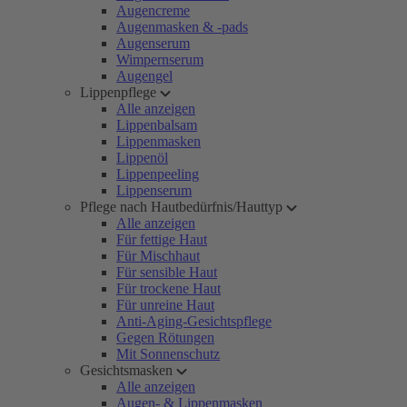
Augencreme
Augenmasken & -pads
Augenserum
Wimpernserum
Augengel
Lippenpflege
Alle anzeigen
Lippenbalsam
Lippenmasken
Lippenöl
Lippenpeeling
Lippenserum
Pflege nach Hautbedürfnis/Hauttyp
Alle anzeigen
Für fettige Haut
Für Mischhaut
Für sensible Haut
Für trockene Haut
Für unreine Haut
Anti-Aging-Gesichtspflege
Gegen Rötungen
Mit Sonnenschutz
Gesichtsmasken
Alle anzeigen
Augen- & Lippenmasken