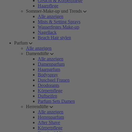
Gesicht & Körperpflege
Haarpflege
Sommer-Make-up und Trends
Alle anzeigen
Mists & Setting Sprays
Wasserfestes Make-up
Nagellack
Beach Hair stylen
Parfum
Alle anzeigen
Damendüfte
Alle anzeigen
Damenparfum
Haarparfum
Bodyspray
Duschgel Frauen
Deodorants
Körperpflege
Duftseifen
Parfum Sets Damen
Herrendüfte
Alle anzeigen
Herrenparfum
After Shave
Körperpflege