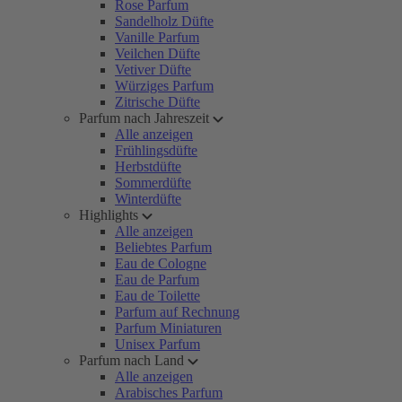
Rose Parfum
Sandelholz Düfte
Vanille Parfum
Veilchen Düfte
Vetiver Düfte
Würziges Parfum
Zitrische Düfte
Parfum nach Jahreszeit
Alle anzeigen
Frühlingsdüfte
Herbstdüfte
Sommerdüfte
Winterdüfte
Highlights
Alle anzeigen
Beliebtes Parfum
Eau de Cologne
Eau de Parfum
Eau de Toilette
Parfum auf Rechnung
Parfum Miniaturen
Unisex Parfum
Parfum nach Land
Alle anzeigen
Arabisches Parfum