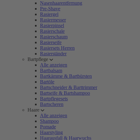
Nasenhaarentfernung
Pre-Shave
Rasiergel
Rasiermesser
Rasierpinsel
Rasierschale
Rasierschaum
Rasierseife
Rasiersets Herren
Rasierständer
Bartpflege
Alle anzeigen
Bartbalsam
Bartkämme & Bartbürsten
Bartöle
Bartschneider & Barttrimmer
Bartseife & Bartshampoo
Bartpflegesets
Bartscheren
Haare
Alle anzeigen
Shampoo
Pomade
Haarstyling
Haarausfall & Haarwuchs