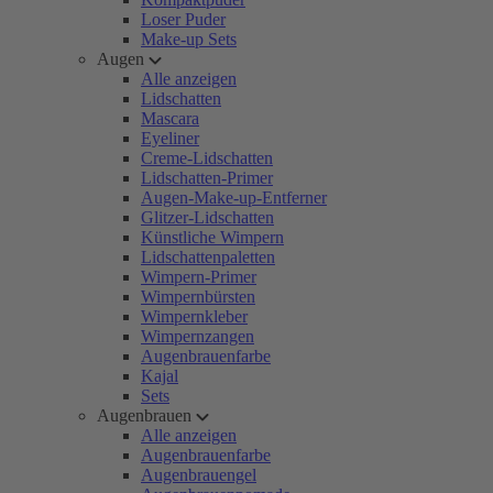
Loser Puder
Make-up Sets
Augen
Alle anzeigen
Lidschatten
Mascara
Eyeliner
Creme-Lidschatten
Lidschatten-Primer
Augen-Make-up-Entferner
Glitzer-Lidschatten
Künstliche Wimpern
Lidschattenpaletten
Wimpern-Primer
Wimpernbürsten
Wimpernkleber
Wimpernzangen
Augenbrauenfarbe
Kajal
Sets
Augenbrauen
Alle anzeigen
Augenbrauenfarbe
Augenbrauengel