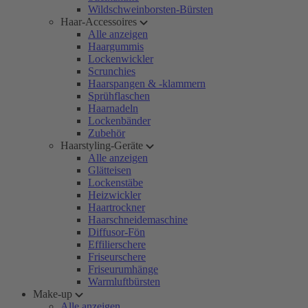
Wildschweinborsten-Bürsten
Haar-Accessoires
Alle anzeigen
Haargummis
Lockenwickler
Scrunchies
Haarspangen & -klammern
Sprühflaschen
Haarnadeln
Lockenbänder
Zubehör
Haarstyling-Geräte
Alle anzeigen
Glätteisen
Lockenstäbe
Heizwickler
Haartrockner
Haarschneidemaschine
Diffusor-Fön
Effilierschere
Friseurschere
Friseurumhänge
Warmluftbürsten
Make-up
Alle anzeigen