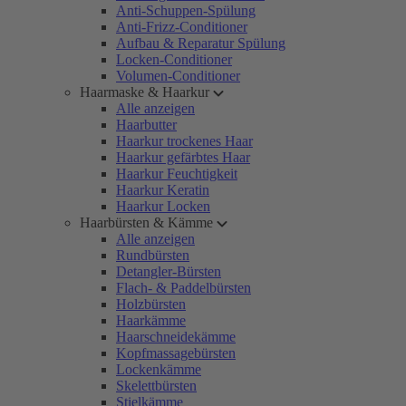
Anti-Schuppen-Spülung
Anti-Frizz-Conditioner
Aufbau & Reparatur Spülung
Locken-Conditioner
Volumen-Conditioner
Haarmaske & Haarkur
Alle anzeigen
Haarbutter
Haarkur trockenes Haar
Haarkur gefärbtes Haar
Haarkur Feuchtigkeit
Haarkur Keratin
Haarkur Locken
Haarbürsten & Kämme
Alle anzeigen
Rundbürsten
Detangler-Bürsten
Flach- & Paddelbürsten
Holzbürsten
Haarkämme
Haarschneidekämme
Kopfmassagebürsten
Lockenkämme
Skelettbürsten
Stielkämme