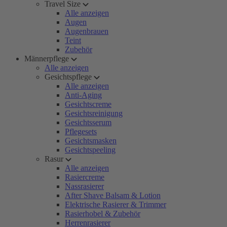
Travel Size
Alle anzeigen
Augen
Augenbrauen
Teint
Zubehör
Männerpflege
Alle anzeigen
Gesichtspflege
Alle anzeigen
Anti-Aging
Gesichtscreme
Gesichtsreinigung
Gesichtsserum
Pflegesets
Gesichtsmasken
Gesichtspeeling
Rasur
Alle anzeigen
Rasiercreme
Nassrasierer
After Shave Balsam & Lotion
Elektrische Rasierer & Trimmer
Rasierhobel & Zubehör
Herrenrasierer