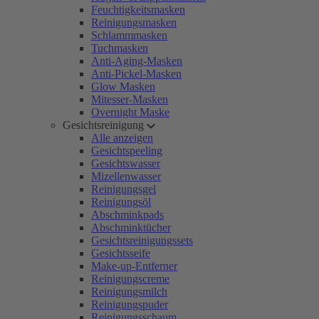
Feuchtigkeitsmasken
Reinigungsmasken
Schlammmasken
Tuchmasken
Anti-Aging-Masken
Anti-Pickel-Masken
Glow Masken
Mitesser-Masken
Overnight Maske
Gesichtsreinigung
Alle anzeigen
Gesichtspeeling
Gesichtswasser
Mizellenwasser
Reinigungsgel
Reinigungsöl
Abschminkpads
Abschminktücher
Gesichtsreinigungssets
Gesichtsseife
Make-up-Entferner
Reinigungscreme
Reinigungsmilch
Reinigungspuder
Reinigungsschaum