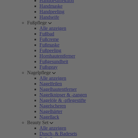
Handdesinfektion
Handmaske
Handpeeling
Handseife
Fußpflege
Alle anzeigen
Fußbad
Fußcreme
Fußmaske
Fußpeeling
Hornhautentferner
Fußgesundheit
Fußspray
Nagelpflege
Alle anzeigen
Nagelfeilen
Nagelhautentferner
Nagelknipser & -zangen
Nagelöle & -pflegestifte
Nagelscheren
Nagelhärter
Nagellack
Beauty Set
Alle anzeigen
Dusch- & Badesets