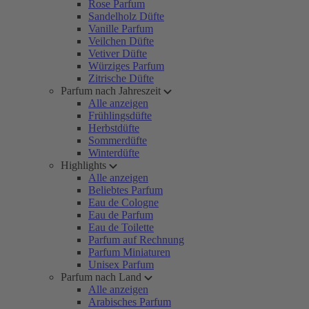
Rose Parfum
Sandelholz Düfte
Vanille Parfum
Veilchen Düfte
Vetiver Düfte
Würziges Parfum
Zitrische Düfte
Parfum nach Jahreszeit
Alle anzeigen
Frühlingsdüfte
Herbstdüfte
Sommerdüfte
Winterdüfte
Highlights
Alle anzeigen
Beliebtes Parfum
Eau de Cologne
Eau de Parfum
Eau de Toilette
Parfum auf Rechnung
Parfum Miniaturen
Unisex Parfum
Parfum nach Land
Alle anzeigen
Arabisches Parfum