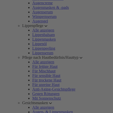
Augencreme
Augenmasken & -pads
Augenserum
Wimpernserum
Augengel
Lippenpflege
Alle anzeigen
Lippenbalsam
Lippenmasken
Lippenöl
Lippenpeeling
Lippenserum
Pflege nach Hautbedürfnis/Hauttyp
Alle anzeigen
Für fettige Haut
Für Mischhaut
Für sensible Haut
Für trockene Haut
Für unreine Haut
Anti-Aging-Gesichtspflege
Gegen Rötungen
Mit Sonnenschutz
Gesichtsmasken
Alle anzeigen
Augen- & Lippenmasken