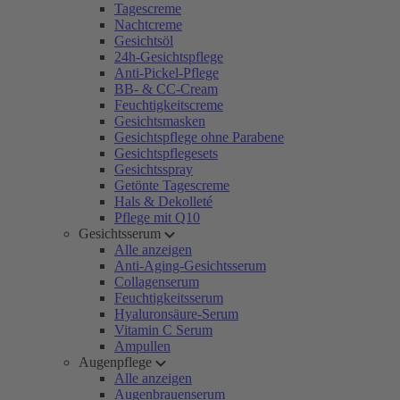
Tagescreme
Nachtcreme
Gesichtsöl
24h-Gesichtspflege
Anti-Pickel-Pflege
BB- & CC-Cream
Feuchtigkeitscreme
Gesichtsmasken
Gesichtspflege ohne Parabene
Gesichtspflegesets
Gesichtsspray
Getönte Tagescreme
Hals & Dekolleté
Pflege mit Q10
Gesichtsserum
Alle anzeigen
Anti-Aging-Gesichtsserum
Collagenserum
Feuchtigkeitsserum
Hyaluronsäure-Serum
Vitamin C Serum
Ampullen
Augenpflege
Alle anzeigen
Augenbrauenserum