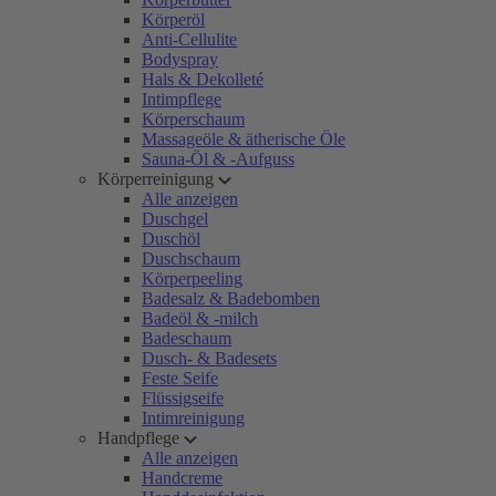
Körperöl
Anti-Cellulite
Bodyspray
Hals & Dekolleté
Intimpflege
Körperschaum
Massageöle & ätherische Öle
Sauna-Öl & -Aufguss
Körperreinigung
Alle anzeigen
Duschgel
Duschöl
Duschschaum
Körperpeeling
Badesalz & Badebomben
Badeöl & -milch
Badeschaum
Dusch- & Badesets
Feste Seife
Flüssigseife
Intimreinigung
Handpflege
Alle anzeigen
Handcreme