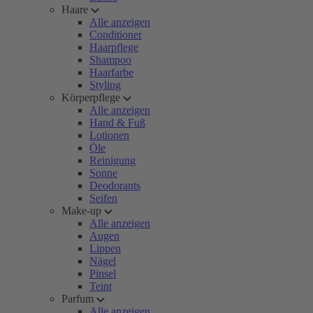
Haare
Alle anzeigen
Conditioner
Haarpflege
Shampoo
Haarfarbe
Styling
Körperpflege
Alle anzeigen
Hand & Fuß
Lotionen
Öle
Reinigung
Sonne
Deodorants
Seifen
Make-up
Alle anzeigen
Augen
Lippen
Nägel
Pinsel
Teint
Parfum
Alle anzeigen