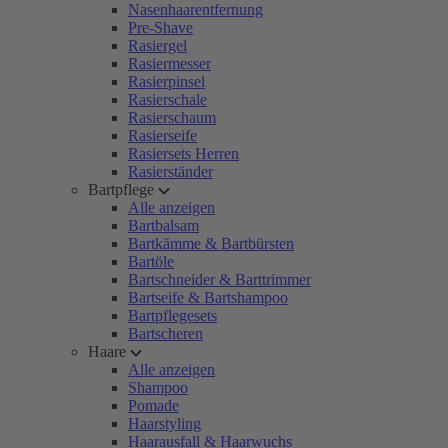
Nasenhaarentfernung
Pre-Shave
Rasiergel
Rasiermesser
Rasierpinsel
Rasierschale
Rasierschaum
Rasierseife
Rasiersets Herren
Rasierständer
Bartpflege
Alle anzeigen
Bartbalsam
Bartkämme & Bartbürsten
Bartöle
Bartschneider & Barttrimmer
Bartseife & Bartshampoo
Bartpflegesets
Bartscheren
Haare
Alle anzeigen
Shampoo
Pomade
Haarstyling
Haarausfall & Haarwuchs