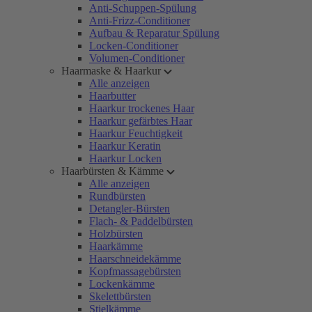
Anti-Schuppen-Spülung
Anti-Frizz-Conditioner
Aufbau & Reparatur Spülung
Locken-Conditioner
Volumen-Conditioner
Haarmaske & Haarkur
Alle anzeigen
Haarbutter
Haarkur trockenes Haar
Haarkur gefärbtes Haar
Haarkur Feuchtigkeit
Haarkur Keratin
Haarkur Locken
Haarbürsten & Kämme
Alle anzeigen
Rundbürsten
Detangler-Bürsten
Flach- & Paddelbürsten
Holzbürsten
Haarkämme
Haarschneidekämme
Kopfmassagebürsten
Lockenkämme
Skelettbürsten
Stielkämme