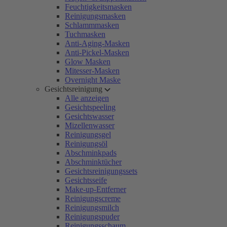
Feuchtigkeitsmasken
Reinigungsmasken
Schlammmasken
Tuchmasken
Anti-Aging-Masken
Anti-Pickel-Masken
Glow Masken
Mitesser-Masken
Overnight Maske
Gesichtsreinigung
Alle anzeigen
Gesichtspeeling
Gesichtswasser
Mizellenwasser
Reinigungsgel
Reinigungsöl
Abschminkpads
Abschminktücher
Gesichtsreinigungssets
Gesichtsseife
Make-up-Entferner
Reinigungscreme
Reinigungsmilch
Reinigungspuder
Reinigungsschaum