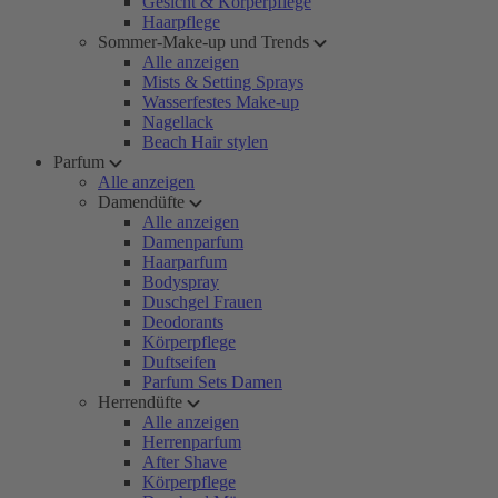
Gesicht & Körperpflege
Haarpflege
Sommer-Make-up und Trends
Alle anzeigen
Mists & Setting Sprays
Wasserfestes Make-up
Nagellack
Beach Hair stylen
Parfum
Alle anzeigen
Damendüfte
Alle anzeigen
Damenparfum
Haarparfum
Bodyspray
Duschgel Frauen
Deodorants
Körperpflege
Duftseifen
Parfum Sets Damen
Herrendüfte
Alle anzeigen
Herrenparfum
After Shave
Körperpflege