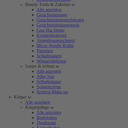
Beauty Tools & Zubehör
Alle anzeigen
Gesichtsmassage
Gesichtsreinigungsbürsten
Gesichtsreinigungstools
Gua Sha Steine
Kosmetikspiegel
Augenbrauenscheren
Micro Needle Roller
Pinzetten
Schlafmasken
Wimpernbürsten
Sonne & Schutz
Alle anzeigen
After Sun
Selbstbräuner
Sonnencreme
Sonnen-Make-up
Körper
Alle anzeigen
Körperpflege
Alle anzeigen
Bodylotion
Deodorant
Körperbutter