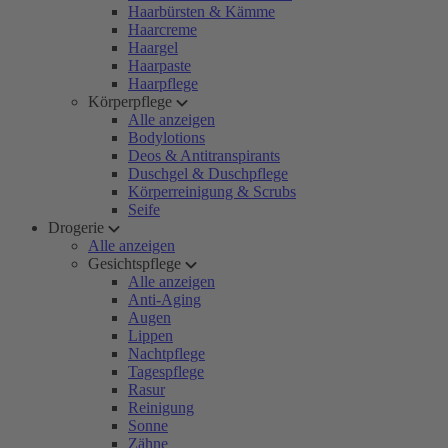
Haarbürsten & Kämme
Haarcreme
Haargel
Haarpaste
Haarpflege
Körperpflege
Alle anzeigen
Bodylotions
Deos & Antitranspirants
Duschgel & Duschpflege
Körperreinigung & Scrubs
Seife
Drogerie
Alle anzeigen
Gesichtspflege
Alle anzeigen
Anti-Aging
Augen
Lippen
Nachtpflege
Tagespflege
Rasur
Reinigung
Sonne
Zähne