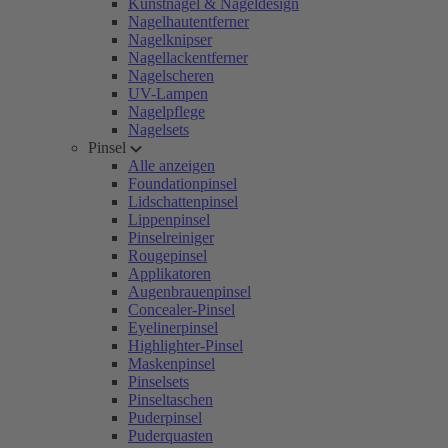
Kunstnägel & Nageldesign
Nagelhautentferner
Nagelknipser
Nagellackentferner
Nagelscheren
UV-Lampen
Nagelpflege
Nagelsets
Pinsel
Alle anzeigen
Foundationpinsel
Lidschattenpinsel
Lippenpinsel
Pinselreiniger
Rougepinsel
Applikatoren
Augenbrauenpinsel
Concealer-Pinsel
Eyelinerpinsel
Highlighter-Pinsel
Maskenpinsel
Pinselsets
Pinseltaschen
Puderpinsel
Puderquasten