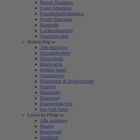
Repair-Shampoo
Color-Shampoo
Feuchtigkeitsshampoo
Festes Shampoo
Haarseife
Lockenshampoo
Shampoo-Sets
Haarstyling
Alle anzeigen
Schaumfestiger
Hitzeschutz
Haarwachs
Styling Spray
Ansatzspray
Haarcreme & Stylingcreme
Haargel
Haarpuder
Haarspray
Haarstyling-Sets
Sea Salt Spray
Leave-In Pflege
Alle anzeigen
Haaröl
Haarserum
Sprühkur