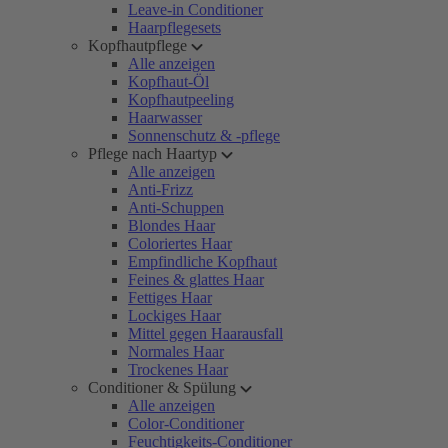
Leave-in Conditioner
Haarpflegesets
Kopfhautpflege
Alle anzeigen
Kopfhaut-Öl
Kopfhautpeeling
Haarwasser
Sonnenschutz & -pflege
Pflege nach Haartyp
Alle anzeigen
Anti-Frizz
Anti-Schuppen
Blondes Haar
Coloriertes Haar
Empfindliche Kopfhaut
Feines & glattes Haar
Fettiges Haar
Lockiges Haar
Mittel gegen Haarausfall
Normales Haar
Trockenes Haar
Conditioner & Spülung
Alle anzeigen
Color-Conditioner
Feuchtigkeits-Conditioner