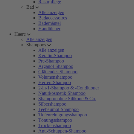
Rasurpflege
Bad
Alle anzeigen
Badaccessoires
Bademäntel
Handtücher
Haare
Alle anzeigen
Shampoos
Alle anzeigen
Keratin-Shampoo
Pre-Shampoo
Arganöl-Shampoo
Glättendes Shampoo
Volumenshampoo
Herren-Shampoo
2-in-1-Shampoo & -Conditioner
Naturkosmetik-Shampoo
Shampoo ohne Silikone & Co.
Silbershampoo
Teebaumöl-Shampoo
Tiefenreinigungsshampoo
Tönungsshampoo
Trockenshampoo
Anti-Schuppen-Shampoo