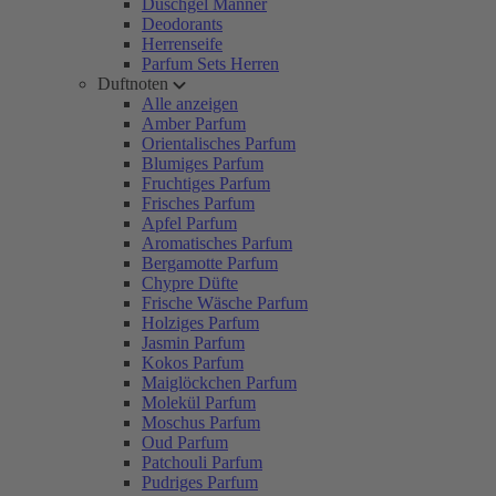
Duschgel Männer
Deodorants
Herrenseife
Parfum Sets Herren
Duftnoten
Alle anzeigen
Amber Parfum
Orientalisches Parfum
Blumiges Parfum
Fruchtiges Parfum
Frisches Parfum
Apfel Parfum
Aromatisches Parfum
Bergamotte Parfum
Chypre Düfte
Frische Wäsche Parfum
Holziges Parfum
Jasmin Parfum
Kokos Parfum
Maiglöckchen Parfum
Molekül Parfum
Moschus Parfum
Oud Parfum
Patchouli Parfum
Pudriges Parfum