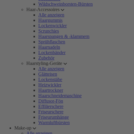
Wildschweinborsten-Bürsten
Haar-Accessoires
Alle anzeigen
Haargummis
Lockenwickler
Scrunchies
Haarspangen & -klammern
Sprühflaschen
Haarnadeln
Lockenbänder
Zubehör
Haarstyling-Geräte
Alle anzeigen
Glätteisen
Lockenstäbe
Heizwickler
Haartrockner
Haarschneidemaschine
Diffusor-Fön
Effilierschere
Friseurschere
Friseurumhänge
Warmluftbürsten
Make-up
Alle anzeigen