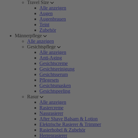
Travel Size
Alle anzeigen
Augen
Augenbrauen
Teint
Zubehör
Männerpflege
Alle anzeigen
Gesichtspflege
Alle anzeigen
Anti-Aging
Gesichtscreme
Gesichtsreinigung
Gesichtsserum
Pflegesets
Gesichtsmasken
Gesichtspeeling
Rasur
Alle anzeigen
Rasiercreme
Nassrasierer
After Shave Balsam & Lotion
Elektrische Rasierer & Trimmer
Rasierhobel & Zubehör
Herrenrasierer