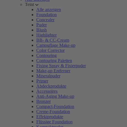
Teint
Alle anzeigen
Foundation
Concealer
Puder
Blush
Highlighter
BB- & CC-Cream
Camouflage Make-up
Color Corrector
Contouring
Contouring Paletten
Fixing Spray & Fixierpuder
Make-up Entferner
Mineralpuder
Primer
Abdeckprodukte
Accessoires
Anti-Aging Make-up
Bronzer
Compact-Foundation
Creme-Foundation
Effektprodukte
Flüssige Foundation
Kompaktpuder