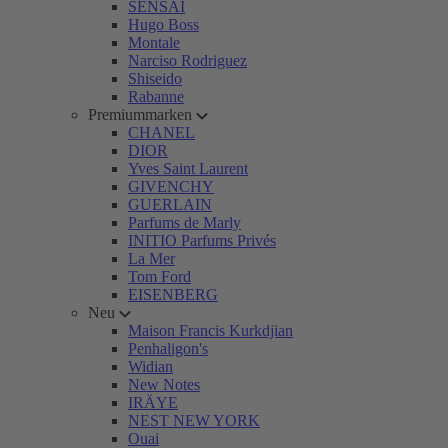
SENSAI
Hugo Boss
Montale
Narciso Rodriguez
Shiseido
Rabanne
Premiummarken
CHANEL
DIOR
Yves Saint Laurent
GIVENCHY
GUERLAIN
Parfums de Marly
INITIO Parfums Privés
La Mer
Tom Ford
EISENBERG
Neu
Maison Francis Kurkdjian
Penhaligon's
Widian
New Notes
IRÄYE
NEST NEW YORK
Ouai