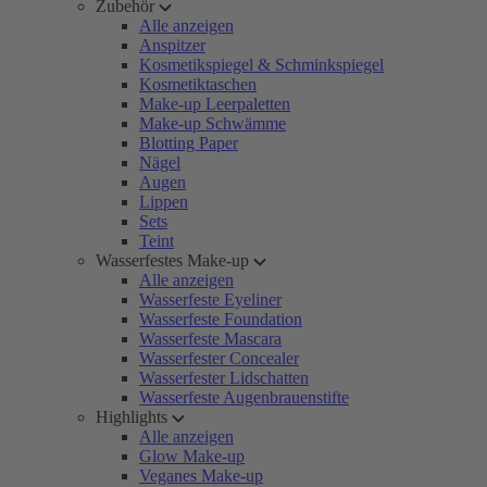
Zubehör
Alle anzeigen
Anspitzer
Kosmetikspiegel & Schminkspiegel
Kosmetiktaschen
Make-up Leerpaletten
Make-up Schwämme
Blotting Paper
Nägel
Augen
Lippen
Sets
Teint
Wasserfestes Make-up
Alle anzeigen
Wasserfeste Eyeliner
Wasserfeste Foundation
Wasserfeste Mascara
Wasserfester Concealer
Wasserfester Lidschatten
Wasserfeste Augenbrauenstifte
Highlights
Alle anzeigen
Glow Make-up
Veganes Make-up