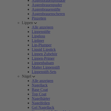
Augenbrauenpomade
Augenbrauenpuder
Augenbrauenstifte
Augenbrauenscheren
Pinzetten
Lippen
Alle anzeigen
Lippenstifte
Lipgloss
Lipliner
Lip-Plumper
Liquid Lipstick
Lippen Zubehör
Lippen-Primer
Lippenbalsam
Matter Lippenstift
Lippenstift-Sets
Nägel
Alle anzeigen
Nagellack
Base Coat
Top Coat
Nagelhärter
Nagelfeilen
Gel Nagellack