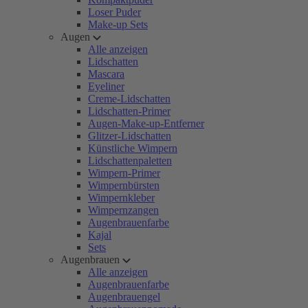
Loser Puder
Make-up Sets
Augen
Alle anzeigen
Lidschatten
Mascara
Eyeliner
Creme-Lidschatten
Lidschatten-Primer
Augen-Make-up-Entferner
Glitzer-Lidschatten
Künstliche Wimpern
Lidschattenpaletten
Wimpern-Primer
Wimpernbürsten
Wimpernkleber
Wimpernzangen
Augenbrauenfarbe
Kajal
Sets
Augenbrauen
Alle anzeigen
Augenbrauenfarbe
Augenbrauengel