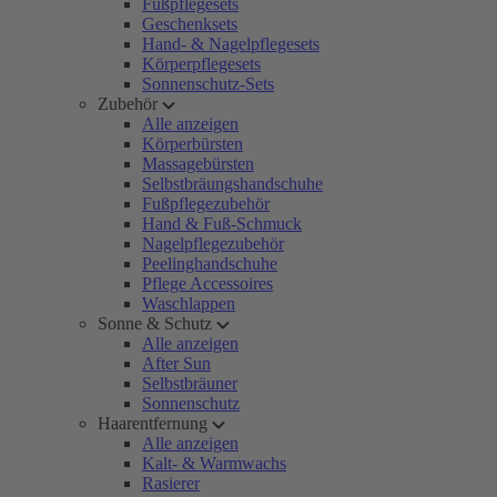
Fußpflegesets
Geschenksets
Hand- & Nagelpflegesets
Körperpflegesets
Sonnenschutz-Sets
Zubehör
Alle anzeigen
Körperbürsten
Massagebürsten
Selbstbräungshandschuhe
Fußpflegezubehör
Hand & Fuß-Schmuck
Nagelpflegezubehör
Peelinghandschuhe
Pflege Accessoires
Waschlappen
Sonne & Schutz
Alle anzeigen
After Sun
Selbstbräuner
Sonnenschutz
Haarentfernung
Alle anzeigen
Kalt- & Warmwachs
Rasierer