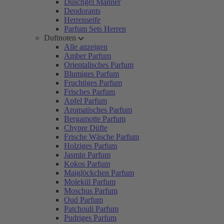
Duschgel Männer
Deodorants
Herrenseife
Parfum Sets Herren
Duftnoten
Alle anzeigen
Amber Parfum
Orientalisches Parfum
Blumiges Parfum
Fruchtiges Parfum
Frisches Parfum
Apfel Parfum
Aromatisches Parfum
Bergamotte Parfum
Chypre Düfte
Frische Wäsche Parfum
Holziges Parfum
Jasmin Parfum
Kokos Parfum
Maiglöckchen Parfum
Molekül Parfum
Moschus Parfum
Oud Parfum
Patchouli Parfum
Pudriges Parfum