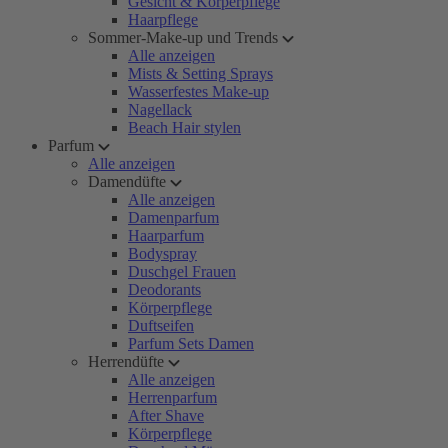
Gesicht & Körperpflege
Haarpflege
Sommer-Make-up und Trends
Alle anzeigen
Mists & Setting Sprays
Wasserfestes Make-up
Nagellack
Beach Hair stylen
Parfum
Alle anzeigen
Damendüfte
Alle anzeigen
Damenparfum
Haarparfum
Bodyspray
Duschgel Frauen
Deodorants
Körperpflege
Duftseifen
Parfum Sets Damen
Herrendüfte
Alle anzeigen
Herrenparfum
After Shave
Körperpflege