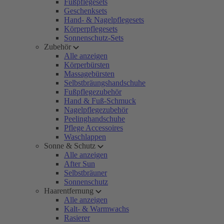
Fußpflegesets
Geschenksets
Hand- & Nagelpflegesets
Körperpflegesets
Sonnenschutz-Sets
Zubehör
Alle anzeigen
Körperbürsten
Massagebürsten
Selbstbräungshandschuhe
Fußpflegezubehör
Hand & Fuß-Schmuck
Nagelpflegezubehör
Peelinghandschuhe
Pflege Accessoires
Waschlappen
Sonne & Schutz
Alle anzeigen
After Sun
Selbstbräuner
Sonnenschutz
Haarentfernung
Alle anzeigen
Kalt- & Warmwachs
Rasierer