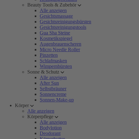
Beauty Tools & Zubehör
Alle anzeigen
Gesichtsmassage
Gesichtsreinigungsbürsten
Gesichtsreinigungstools
Gua Sha Steine
Kosmetikspiegel
Augenbrauenscheren
Micro Needle Roller
Pinzetten
Schlafmasken
Wimpernbürsten
Sonne & Schutz
Alle anzeigen
After Sun
Selbstbräuner
Sonnencreme
Sonnen-Make-up
Körper
Alle anzeigen
Körperpflege
Alle anzeigen
Bodylotion
Deodorant
Körperbutter