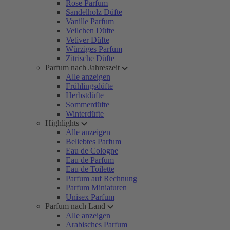
Rose Parfum
Sandelholz Düfte
Vanille Parfum
Veilchen Düfte
Vetiver Düfte
Würziges Parfum
Zitrische Düfte
Parfum nach Jahreszeit
Alle anzeigen
Frühlingsdüfte
Herbstdüfte
Sommerdüfte
Winterdüfte
Highlights
Alle anzeigen
Beliebtes Parfum
Eau de Cologne
Eau de Parfum
Eau de Toilette
Parfum auf Rechnung
Parfum Miniaturen
Unisex Parfum
Parfum nach Land
Alle anzeigen
Arabisches Parfum