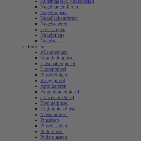
Kunstnägel & Nageldesign
Nagelhautentferner
Nagelknipser
Nagellackentferner
Nagelscheren
UV-Lampen
Nagelpflege
Nagelsets
Pinsel
Alle anzeigen
Foundationpinsel
Lidschattenpinsel
Lippenpinsel
Pinselreiniger
Rougepinsel
Applikatoren
Augenbrauenpinsel
Concealer-Pinsel
Eyelinerpinsel
Highlighter-Pinsel
Maskenpinsel
Pinselsets
Pinseltaschen
Puderpinsel
Puderquasten