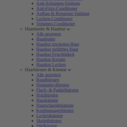
Anti-Schuppen-Spülung
Anti-Frizz-Conditioner
Aufbau & Reparatur Spülung
Locken-Conditioner
Volumen-Conditioner
Haarmaske & Haarkur
Alle anzeigen
Haarbutter
Haarkur trockenes Haar
Haarkur gefärbtes Haar
Haarkur Feuchtigkeit
Haarkur Keratin
Haarkur Locken
Haarbürsten & Kämme
Alle anzeigen
Rundbürsten
Detangler-Bürsten
Flach- & Paddelbürsten
Holzbürsten
Haarkämme
Haarschneidekämme
Kopfmassagebürsten
Lockenkämme
Skelettbürsten
Stielkämme