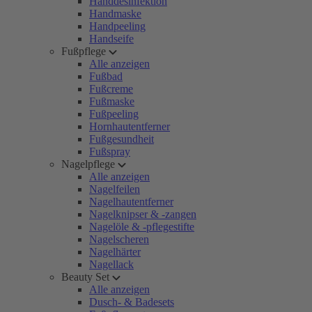
Handdesinfektion
Handmaske
Handpeeling
Handseife
Fußpflege
Alle anzeigen
Fußbad
Fußcreme
Fußmaske
Fußpeeling
Hornhautentferner
Fußgesundheit
Fußspray
Nagelpflege
Alle anzeigen
Nagelfeilen
Nagelhautentferner
Nagelknipser & -zangen
Nagelöle & -pflegestifte
Nagelscheren
Nagelhärter
Nagellack
Beauty Set
Alle anzeigen
Dusch- & Badesets