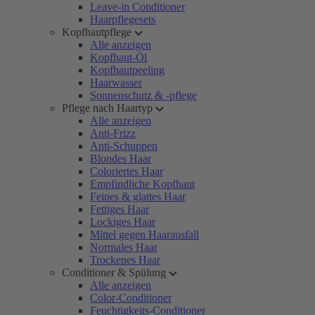
Leave-in Conditioner
Haarpflegesets
Kopfhautpflege
Alle anzeigen
Kopfhaut-Öl
Kopfhautpeeling
Haarwasser
Sonnenschutz & -pflege
Pflege nach Haartyp
Alle anzeigen
Anti-Frizz
Anti-Schuppen
Blondes Haar
Coloriertes Haar
Empfindliche Kopfhaut
Feines & glattes Haar
Fettiges Haar
Lockiges Haar
Mittel gegen Haarausfall
Normales Haar
Trockenes Haar
Conditioner & Spülung
Alle anzeigen
Color-Conditioner
Feuchtigkeits-Conditioner