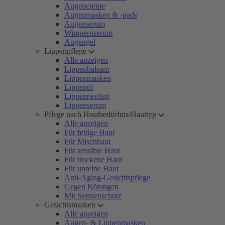
Augencreme
Augenmasken & -pads
Augenserum
Wimpernserum
Augengel
Lippenpflege
Alle anzeigen
Lippenbalsam
Lippenmasken
Lippenöl
Lippenpeeling
Lippenserum
Pflege nach Hautbedürfnis/Hauttyp
Alle anzeigen
Für fettige Haut
Für Mischhaut
Für sensible Haut
Für trockene Haut
Für unreine Haut
Anti-Aging-Gesichtspflege
Gegen Rötungen
Mit Sonnenschutz
Gesichtsmasken
Alle anzeigen
Augen- & Lippenmasken