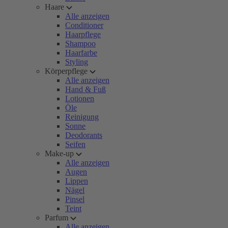
Haare
Alle anzeigen
Conditioner
Haarpflege
Shampoo
Haarfarbe
Styling
Körperpflege
Alle anzeigen
Hand & Fuß
Lotionen
Öle
Reinigung
Sonne
Deodorants
Seifen
Make-up
Alle anzeigen
Augen
Lippen
Nägel
Pinsel
Teint
Parfum
Alle anzeigen