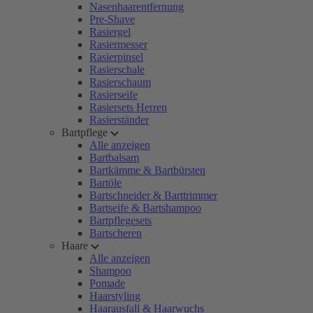
Nasenhaarentfernung
Pre-Shave
Rasiergel
Rasiermesser
Rasierpinsel
Rasierschale
Rasierschaum
Rasierseife
Rasiersets Herren
Rasierständer
Bartpflege
Alle anzeigen
Bartbalsam
Bartkämme & Bartbürsten
Bartöle
Bartschneider & Barttrimmer
Bartseife & Bartshampoo
Bartpflegesets
Bartscheren
Haare
Alle anzeigen
Shampoo
Pomade
Haarstyling
Haarausfall & Haarwuchs