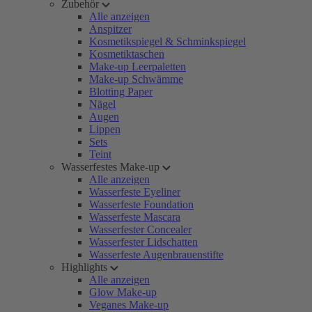
Zubehör
Alle anzeigen
Anspitzer
Kosmetikspiegel & Schminkspiegel
Kosmetiktaschen
Make-up Leerpaletten
Make-up Schwämme
Blotting Paper
Nägel
Augen
Lippen
Sets
Teint
Wasserfestes Make-up
Alle anzeigen
Wasserfeste Eyeliner
Wasserfeste Foundation
Wasserfeste Mascara
Wasserfester Concealer
Wasserfester Lidschatten
Wasserfeste Augenbrauenstifte
Highlights
Alle anzeigen
Glow Make-up
Veganes Make-up