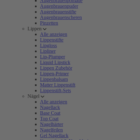
Augenbrauenpomade
Augenbrauenpuder
Augenbrauenstifte
Augenbrauenscheren
Pinzetten
Lippen
Alle anzeigen
Lippenstifte
Lipgloss
Lipliner
Lip-Plumper
Liquid Lipstick
Lippen Zubehör
Lippen-Primer
Lippenbalsam
Matter Lippenstift
Lippenstift-Sets
Nägel
Alle anzeigen
Nagellack
Base Coat
Top Coat
Nagelhärter
Nagelfeilen
Gel Nagellack