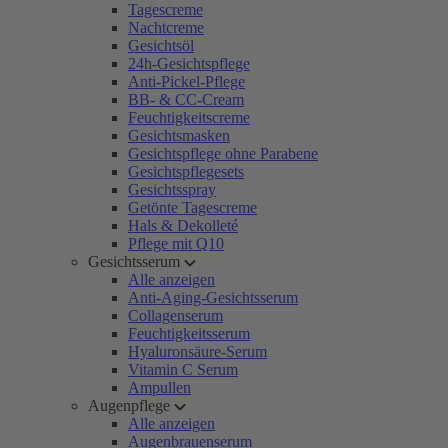
Tagescreme
Nachtcreme
Gesichtsöl
24h-Gesichtspflege
Anti-Pickel-Pflege
BB- & CC-Cream
Feuchtigkeitscreme
Gesichtsmasken
Gesichtspflege ohne Parabene
Gesichtspflegesets
Gesichtsspray
Getönte Tagescreme
Hals & Dekolleté
Pflege mit Q10
Gesichtsserum
Alle anzeigen
Anti-Aging-Gesichtsserum
Collagenserum
Feuchtigkeitsserum
Hyaluronsäure-Serum
Vitamin C Serum
Ampullen
Augenpflege
Alle anzeigen
Augenbrauenserum