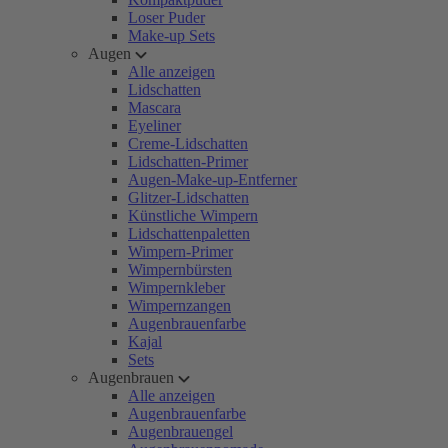
Loser Puder
Make-up Sets
Augen
Alle anzeigen
Lidschatten
Mascara
Eyeliner
Creme-Lidschatten
Lidschatten-Primer
Augen-Make-up-Entferner
Glitzer-Lidschatten
Künstliche Wimpern
Lidschattenpaletten
Wimpern-Primer
Wimpernbürsten
Wimpernkleber
Wimpernzangen
Augenbrauenfarbe
Kajal
Sets
Augenbrauen
Alle anzeigen
Augenbrauenfarbe
Augenbrauengel