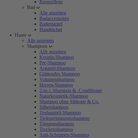
Rasurpflege
Bad
Alle anzeigen
Badaccessoires
Bademäntel
Handtücher
Haare
Alle anzeigen
Shampoos
Alle anzeigen
Keratin-Shampoo
Pre-Shampoo
Arganöl-Shampoo
Glättendes Shampoo
Volumenshampoo
Herren-Shampoo
2-in-1-Shampoo & -Conditioner
Naturkosmetik-Shampoo
Shampoo ohne Silikone & Co.
Silbershampoo
Teebaumöl-Shampoo
Tiefenreinigungsshampoo
Tönungsshampoo
Trockenshampoo
Anti-Schuppen-Shampoo