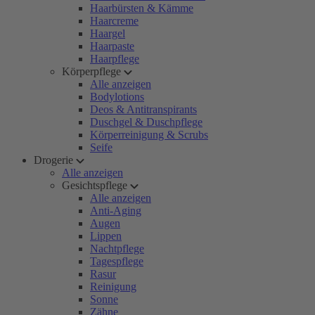
Haarbürsten & Kämme
Haarcreme
Haargel
Haarpaste
Haarpflege
Körperpflege
Alle anzeigen
Bodylotions
Deos & Antitranspirants
Duschgel & Duschpflege
Körperreinigung & Scrubs
Seife
Drogerie
Alle anzeigen
Gesichtspflege
Alle anzeigen
Anti-Aging
Augen
Lippen
Nachtpflege
Tagespflege
Rasur
Reinigung
Sonne
Zähne