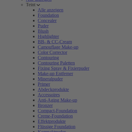
Teint
Alle anzeigen
Foundation
Concealer
Puder
Blush
Highlighter
BB- & CC-Cream
Camouflage Make-up
Color Corrector
Contouring
Contouring Paletten
Fixing Spray & Fixierpuder
Make-up Entferner
Mineralpuder
Primer
Abdeckprodukte
Accessoires
Anti-Aging Make-up
Bronzer
Compact-Foundation
Creme-Foundation
Effektprodukte
Flüssige Foundation
Kompaktpuder