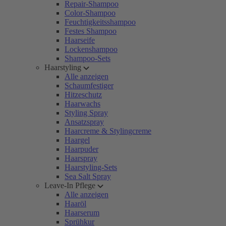
Repair-Shampoo
Color-Shampoo
Feuchtigkeitsshampoo
Festes Shampoo
Haarseife
Lockenshampoo
Shampoo-Sets
Haarstyling
Alle anzeigen
Schaumfestiger
Hitzeschutz
Haarwachs
Styling Spray
Ansatzspray
Haarcreme & Stylingcreme
Haargel
Haarpuder
Haarspray
Haarstyling-Sets
Sea Salt Spray
Leave-In Pflege
Alle anzeigen
Haaröl
Haarserum
Sprühkur