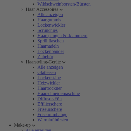
Wildschweinborsten-Bürsten
Haar-Accessoires
Alle anzeigen
Haargummis
Lockenwickler
Scrunchies
Haarspangen & -klammern
Sprühflaschen
Haarnadeln
Lockenbänder
Zubehör
Haarstyling-Geräte
Alle anzeigen
Glätteisen
Lockenstäbe
Heizwickler
Haartrockner
Haarschneidemaschine
Diffusor-Fön
Effilierschere
Friseurschere
Friseurumhänge
Warmluftbürsten
Make-up
Alle anzeigen