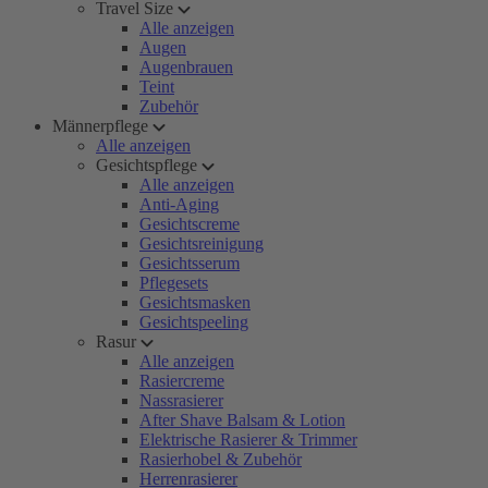
Travel Size
Alle anzeigen
Augen
Augenbrauen
Teint
Zubehör
Männerpflege
Alle anzeigen
Gesichtspflege
Alle anzeigen
Anti-Aging
Gesichtscreme
Gesichtsreinigung
Gesichtsserum
Pflegesets
Gesichtsmasken
Gesichtspeeling
Rasur
Alle anzeigen
Rasiercreme
Nassrasierer
After Shave Balsam & Lotion
Elektrische Rasierer & Trimmer
Rasierhobel & Zubehör
Herrenrasierer