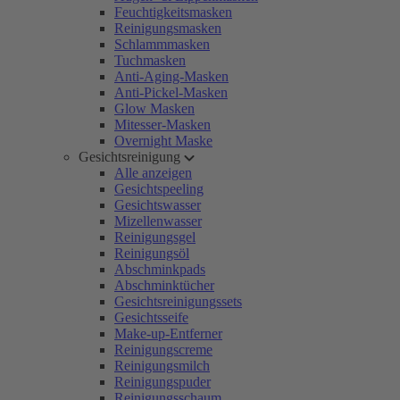
Feuchtigkeitsmasken
Reinigungsmasken
Schlammmasken
Tuchmasken
Anti-Aging-Masken
Anti-Pickel-Masken
Glow Masken
Mitesser-Masken
Overnight Maske
Gesichtsreinigung
Alle anzeigen
Gesichtspeeling
Gesichtswasser
Mizellenwasser
Reinigungsgel
Reinigungsöl
Abschminkpads
Abschminktücher
Gesichtsreinigungssets
Gesichtsseife
Make-up-Entferner
Reinigungscreme
Reinigungsmilch
Reinigungspuder
Reinigungsschaum