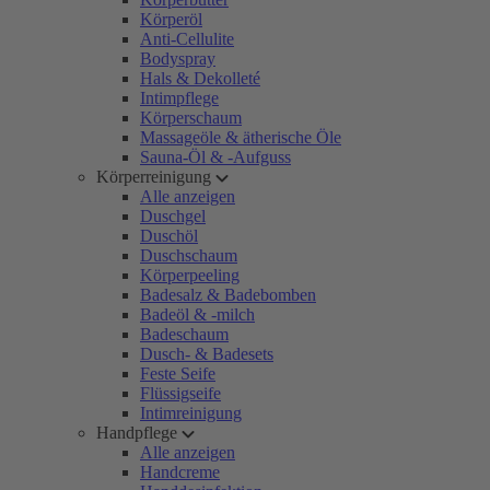
Körperöl
Anti-Cellulite
Bodyspray
Hals & Dekolleté
Intimpflege
Körperschaum
Massageöle & ätherische Öle
Sauna-Öl & -Aufguss
Körperreinigung
Alle anzeigen
Duschgel
Duschöl
Duschschaum
Körperpeeling
Badesalz & Badebomben
Badeöl & -milch
Badeschaum
Dusch- & Badesets
Feste Seife
Flüssigseife
Intimreinigung
Handpflege
Alle anzeigen
Handcreme