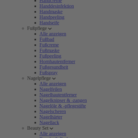
Handcreme
Handdesinfektion
Handmaske
Handpeeling
Handseife
Fußpflege
Alle anzeigen
Fußbad
Fußcreme
Fußmaske
Fußpeeling
Hornhautentferner
Fußgesundheit
Fußspray
Nagelpflege
Alle anzeigen
Nagelfeilen
Nagelhautentferner
Nagelknipser & -zangen
Nagelöle & -pflegestifte
Nagelscheren
Nagelhärter
Nagellack
Beauty Set
Alle anzeigen