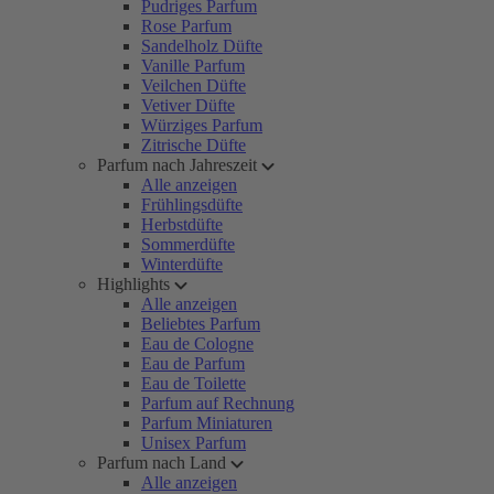
Pudriges Parfum
Rose Parfum
Sandelholz Düfte
Vanille Parfum
Veilchen Düfte
Vetiver Düfte
Würziges Parfum
Zitrische Düfte
Parfum nach Jahreszeit
Alle anzeigen
Frühlingsdüfte
Herbstdüfte
Sommerdüfte
Winterdüfte
Highlights
Alle anzeigen
Beliebtes Parfum
Eau de Cologne
Eau de Parfum
Eau de Toilette
Parfum auf Rechnung
Parfum Miniaturen
Unisex Parfum
Parfum nach Land
Alle anzeigen