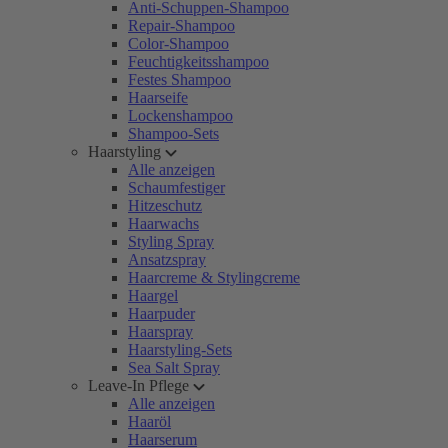
Anti-Schuppen-Shampoo
Repair-Shampoo
Color-Shampoo
Feuchtigkeitsshampoo
Festes Shampoo
Haarseife
Lockenshampoo
Shampoo-Sets
Haarstyling
Alle anzeigen
Schaumfestiger
Hitzeschutz
Haarwachs
Styling Spray
Ansatzspray
Haarcreme & Stylingcreme
Haargel
Haarpuder
Haarspray
Haarstyling-Sets
Sea Salt Spray
Leave-In Pflege
Alle anzeigen
Haaröl
Haarserum