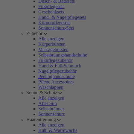
Dusch- & Badesets
Fußpflegesets
Geschenksets
Hand- & Nagelpflegesets
Körperpflegesets
Sonnenschutz-Sets
Zubehör
Alle anzeigen
Körperbürsten
Massagebürsten
Selbstbräungshandschuhe
Fußpflegezubehör
Hand & Fuß-Schmuck
Nagelpflegezubehör
Peelinghandschuhe
Pflege Accessoires
Waschlappen
Sonne & Schutz
Alle anzeigen
After Sun
Selbstbräuner
Sonnenschutz
Haarentfernung
Alle anzeigen
Kalt- & Warmwachs