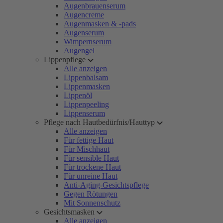
Augenbrauenserum
Augencreme
Augenmasken & -pads
Augenserum
Wimpernserum
Augengel
Lippenpflege
Alle anzeigen
Lippenbalsam
Lippenmasken
Lippenöl
Lippenpeeling
Lippenserum
Pflege nach Hautbedürfnis/Hauttyp
Alle anzeigen
Für fettige Haut
Für Mischhaut
Für sensible Haut
Für trockene Haut
Für unreine Haut
Anti-Aging-Gesichtspflege
Gegen Rötungen
Mit Sonnenschutz
Gesichtsmasken
Alle anzeigen