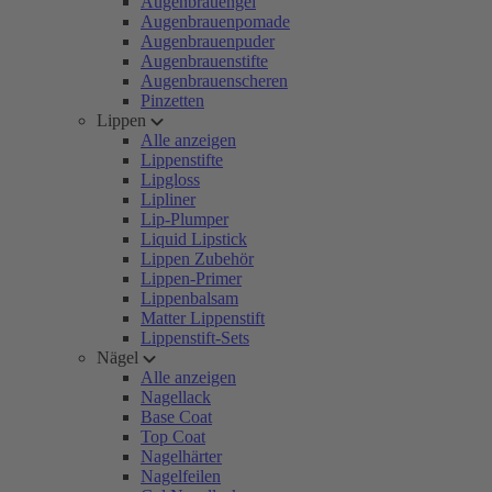
Augenbrauengel
Augenbrauenpomade
Augenbrauenpuder
Augenbrauenstifte
Augenbrauenscheren
Pinzetten
Lippen
Alle anzeigen
Lippenstifte
Lipgloss
Lipliner
Lip-Plumper
Liquid Lipstick
Lippen Zubehör
Lippen-Primer
Lippenbalsam
Matter Lippenstift
Lippenstift-Sets
Nägel
Alle anzeigen
Nagellack
Base Coat
Top Coat
Nagelhärter
Nagelfeilen