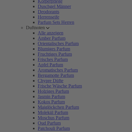
Körperpflege
Duschgel Männer
Deodorants
Herrenseife
Parfum Sets Herren
Duftnoten
Alle anzeigen
Amber Parfum
Orientalisches Parfum
Blumiges Parfum
Fruchtiges Parfum
Frisches Parfum
Apfel Parfum
Aromatisches Parfum
Bergamotte Parfum
Chypre Düfte
Frische Wäsche Parfum
Holziges Parfum
Jasmin Parfum
Kokos Parfum
Maiglöckchen Parfum
Molekül Parfum
Moschus Parfum
Oud Parfum
Patchouli Parfum