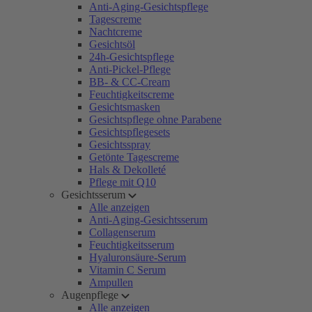
Anti-Aging-Gesichtspflege
Tagescreme
Nachtcreme
Gesichtsöl
24h-Gesichtspflege
Anti-Pickel-Pflege
BB- & CC-Cream
Feuchtigkeitscreme
Gesichtsmasken
Gesichtspflege ohne Parabene
Gesichtspflegesets
Gesichtsspray
Getönte Tagescreme
Hals & Dekolleté
Pflege mit Q10
Gesichtsserum
Alle anzeigen
Anti-Aging-Gesichtsserum
Collagenserum
Feuchtigkeitsserum
Hyaluronsäure-Serum
Vitamin C Serum
Ampullen
Augenpflege
Alle anzeigen