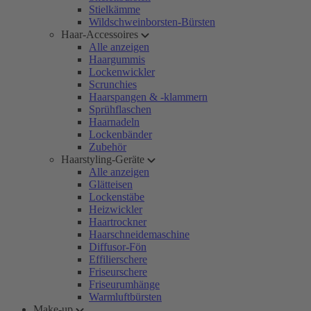
Stielkämme
Wildschweinborsten-Bürsten
Haar-Accessoires
Alle anzeigen
Haargummis
Lockenwickler
Scrunchies
Haarspangen & -klammern
Sprühflaschen
Haarnadeln
Lockenbänder
Zubehör
Haarstyling-Geräte
Alle anzeigen
Glätteisen
Lockenstäbe
Heizwickler
Haartrockner
Haarschneidemaschine
Diffusor-Fön
Effilierschere
Friseurschere
Friseurumhänge
Warmluftbürsten
Make-up