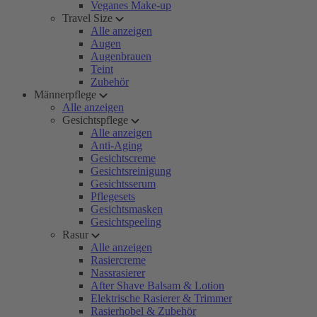
Veganes Make-up
Travel Size
Alle anzeigen
Augen
Augenbrauen
Teint
Zubehör
Männerpflege
Alle anzeigen
Gesichtspflege
Alle anzeigen
Anti-Aging
Gesichtscreme
Gesichtsreinigung
Gesichtsserum
Pflegesets
Gesichtsmasken
Gesichtspeeling
Rasur
Alle anzeigen
Rasiercreme
Nassrasierer
After Shave Balsam & Lotion
Elektrische Rasierer & Trimmer
Rasierhobel & Zubehör