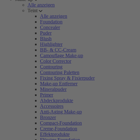
Alle anzeigen
Teint
Alle anzeigen
Foundation
Concealer
Puder
Blush
Highlighter
BB- & CC-Cream
Camouflage Make-up
Color Corrector
Contouring
Contouring Paletten
Fixing Spray & Fixierpuder
Make-up Entferner
Mineralpuder
Primer
Abdeckprodukte
Accessoires
Anti-Aging Make-up
Bronzer
Compact-Foundation
Creme-Foundation
Effektprodukte
Flüssige Foundation