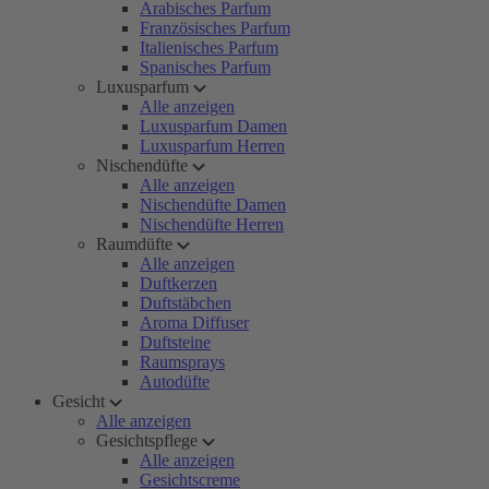
Arabisches Parfum
Französisches Parfum
Italienisches Parfum
Spanisches Parfum
Luxusparfum
Alle anzeigen
Luxusparfum Damen
Luxusparfum Herren
Nischendüfte
Alle anzeigen
Nischendüfte Damen
Nischendüfte Herren
Raumdüfte
Alle anzeigen
Duftkerzen
Duftstäbchen
Aroma Diffuser
Duftsteine
Raumsprays
Autodüfte
Gesicht
Alle anzeigen
Gesichtspflege
Alle anzeigen
Gesichtscreme