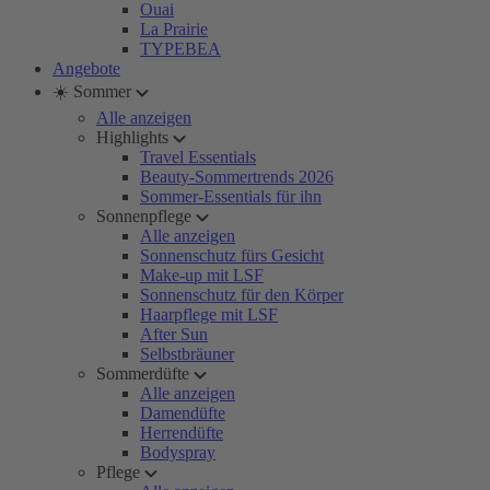
Ouai
La Prairie
TYPEBEA
Angebote
☀️ Sommer
Alle anzeigen
Highlights
Travel Essentials
Beauty-Sommertrends 2026
Sommer-Essentials für ihn
Sonnenpflege
Alle anzeigen
Sonnenschutz fürs Gesicht
Make-up mit LSF
Sonnenschutz für den Körper
Haarpflege mit LSF
After Sun
Selbstbräuner
Sommerdüfte
Alle anzeigen
Damendüfte
Herrendüfte
Bodyspray
Pflege