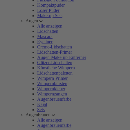
Kompaktpuder
Loser Puder
Make-up Sets
Augen
Alle anzeigen
Lidschatten
Mascara
Eyeliner
Creme-Lidschatten
Lidschatten-Primer
Augen-Make-up-Entferner
Glitzer-Lidschatten
Künstliche Wimpern
Lidschattenpaletten
Wimpern-Primer
Wimpernbürsten
Wimpernkleber
Wimpernzangen
Augenbrauenfarbe
Kajal
Sets
Augenbrauen
Alle anzeigen
Augenbrauenfarbe