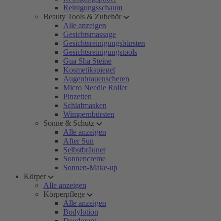
Reinigungsschaum
Beauty Tools & Zubehör
Alle anzeigen
Gesichtsmassage
Gesichtsreinigungsbürsten
Gesichtsreinigungstools
Gua Sha Steine
Kosmetikspiegel
Augenbrauenscheren
Micro Needle Roller
Pinzetten
Schlafmasken
Wimpernbürsten
Sonne & Schutz
Alle anzeigen
After Sun
Selbstbräuner
Sonnencreme
Sonnen-Make-up
Körper
Alle anzeigen
Körperpflege
Alle anzeigen
Bodylotion
Deodorant