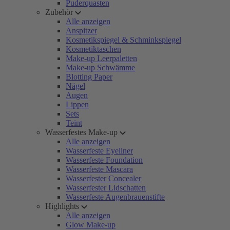
Puderquasten
Zubehör
Alle anzeigen
Anspitzer
Kosmetikspiegel & Schminkspiegel
Kosmetiktaschen
Make-up Leerpaletten
Make-up Schwämme
Blotting Paper
Nägel
Augen
Lippen
Sets
Teint
Wasserfestes Make-up
Alle anzeigen
Wasserfeste Eyeliner
Wasserfeste Foundation
Wasserfeste Mascara
Wasserfester Concealer
Wasserfester Lidschatten
Wasserfeste Augenbrauenstifte
Highlights
Alle anzeigen
Glow Make-up