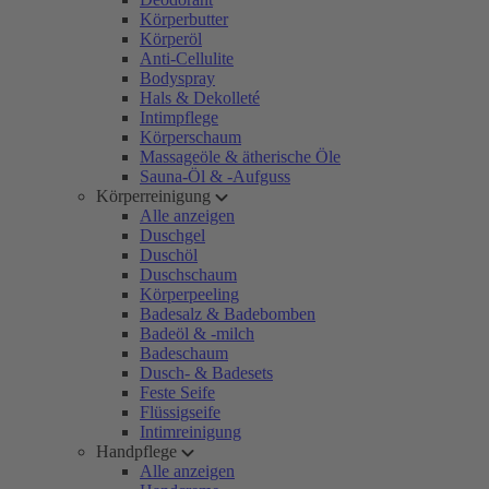
Körperbutter
Körperöl
Anti-Cellulite
Bodyspray
Hals & Dekolleté
Intimpflege
Körperschaum
Massageöle & ätherische Öle
Sauna-Öl & -Aufguss
Körperreinigung
Alle anzeigen
Duschgel
Duschöl
Duschschaum
Körperpeeling
Badesalz & Badebomben
Badeöl & -milch
Badeschaum
Dusch- & Badesets
Feste Seife
Flüssigseife
Intimreinigung
Handpflege
Alle anzeigen