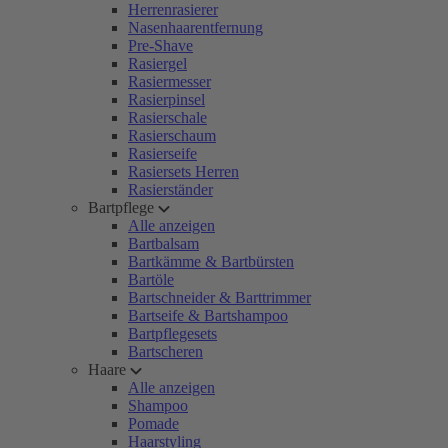
Herrenrasierer
Nasenhaarentfernung
Pre-Shave
Rasiergel
Rasiermesser
Rasierpinsel
Rasierschale
Rasierschaum
Rasierseife
Rasiersets Herren
Rasierständer
Bartpflege
Alle anzeigen
Bartbalsam
Bartkämme & Bartbürsten
Bartöle
Bartschneider & Barttrimmer
Bartseife & Bartshampoo
Bartpflegesets
Bartscheren
Haare
Alle anzeigen
Shampoo
Pomade
Haarstyling