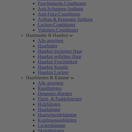
Feuchtigkeits-Conditioner
Anti-Schuppen-Spülung
Anti-Frizz-Conditioner
Aufbau & Reparatur Spülung
Locken-Conditioner
Volumen-Conditioner
Haarmaske & Haarkur
Alle anzeigen
Haarbutter
Haarkur trockenes Haar
Haarkur gefärbtes Haar
Haarkur Feuchtigkeit
Haarkur Keratin
Haarkur Locken
Haarbürsten & Kämme
Alle anzeigen
Rundbürsten
Detangler-Bürsten
Flach- & Paddelbürsten
Holzbürsten
Haarkämme
Haarschneidekämme
Kopfmassagebürsten
Lockenkämme
Skelettbürsten