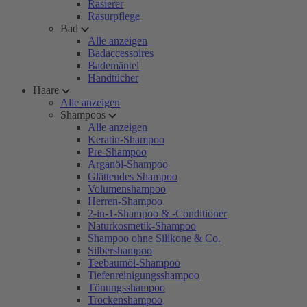
Rasierer
Rasurpflege
Bad
Alle anzeigen
Badaccessoires
Bademäntel
Handtücher
Haare
Alle anzeigen
Shampoos
Alle anzeigen
Keratin-Shampoo
Pre-Shampoo
Arganöl-Shampoo
Glättendes Shampoo
Volumenshampoo
Herren-Shampoo
2-in-1-Shampoo & -Conditioner
Naturkosmetik-Shampoo
Shampoo ohne Silikone & Co.
Silbershampoo
Teebaumöl-Shampoo
Tiefenreinigungsshampoo
Tönungsshampoo
Trockenshampoo