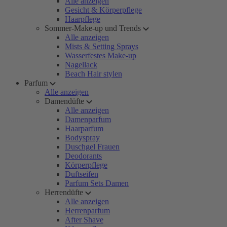
Alle anzeigen
Gesicht & Körperpflege
Haarpflege
Sommer-Make-up und Trends
Alle anzeigen
Mists & Setting Sprays
Wasserfestes Make-up
Nagellack
Beach Hair stylen
Parfum
Alle anzeigen
Damendüfte
Alle anzeigen
Damenparfum
Haarparfum
Bodyspray
Duschgel Frauen
Deodorants
Körperpflege
Duftseifen
Parfum Sets Damen
Herrendüfte
Alle anzeigen
Herrenparfum
After Shave