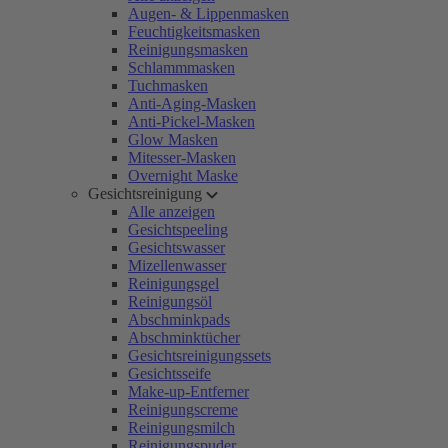
Augen- & Lippenmasken
Feuchtigkeitsmasken
Reinigungsmasken
Schlammmasken
Tuchmasken
Anti-Aging-Masken
Anti-Pickel-Masken
Glow Masken
Mitesser-Masken
Overnight Maske
Gesichtsreinigung
Alle anzeigen
Gesichtspeeling
Gesichtswasser
Mizellenwasser
Reinigungsgel
Reinigungsöl
Abschminkpads
Abschminktücher
Gesichtsreinigungssets
Gesichtsseife
Make-up-Entferner
Reinigungscreme
Reinigungsmilch
Reinigungspuder