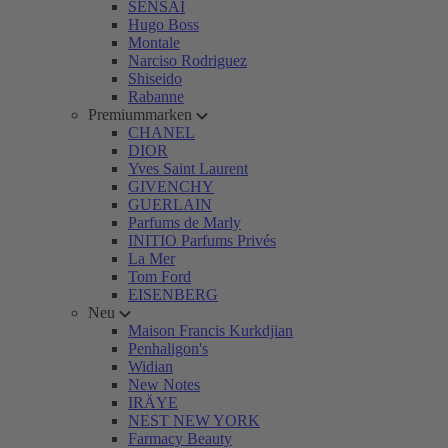
SENSAI
Hugo Boss
Montale
Narciso Rodriguez
Shiseido
Rabanne
Premiummarken
CHANEL
DIOR
Yves Saint Laurent
GIVENCHY
GUERLAIN
Parfums de Marly
INITIO Parfums Privés
La Mer
Tom Ford
EISENBERG
Neu
Maison Francis Kurkdjian
Penhaligon's
Widian
New Notes
IRÄYE
NEST NEW YORK
Farmacy Beauty