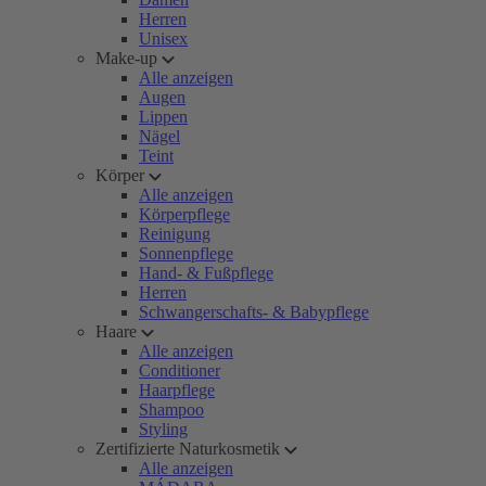
Herren
Unisex
Make-up
Alle anzeigen
Augen
Lippen
Nägel
Teint
Körper
Alle anzeigen
Körperpflege
Reinigung
Sonnenpflege
Hand- & Fußpflege
Herren
Schwangerschafts- & Babypflege
Haare
Alle anzeigen
Conditioner
Haarpflege
Shampoo
Styling
Zertifizierte Naturkosmetik
Alle anzeigen