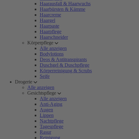
Haarausfall & Haarwuchs
Haarbürsten & Kämme
Haarcreme
Haargel
Haarpaste
Haarpflege
Haarschneider
Körperpflege
Alle anzeigen
Bodylotions
Deos & Antitranspirants
Duschgel & Duschpflege
Körperreinigung & Scrubs
Seife
Drogerie
Alle anzeigen
Gesichtspflege
Alle anzeigen
Anti-Aging
Augen
Lippen
Nachtpflege
Tagespflege
Rasur
Reinigung