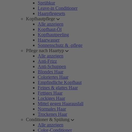
Sprühkur
Leave-in Conditioner
Haarpflegesets
Kopfhautpflege
Alle anzeigen
Kopfhaut-Öl
Kopfhautpeeling
Haarwasser
Sonnenschutz & -pflege
Pflege nach Haartyp
Alle anzeigen
Anti-Frizz
Anti-Schuppen
Blondes Haar
Coloriertes Haar
Empfindliche Kopfhaut
Feines & glattes Haar
Fettiges Haar
Lockiges Haar
Mittel gegen Haarausfall
Normales Haar
Trockenes Haar
Conditioner & Spülung
Alle anzeigen
Color-Conditioner