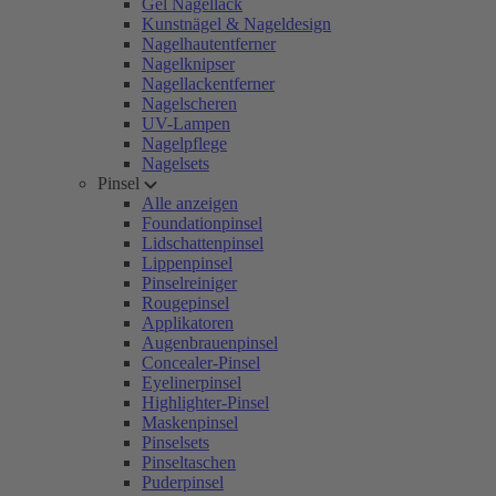
Gel Nagellack
Kunstnägel & Nageldesign
Nagelhautentferner
Nagelknipser
Nagellackentferner
Nagelscheren
UV-Lampen
Nagelpflege
Nagelsets
Pinsel
Alle anzeigen
Foundationpinsel
Lidschattenpinsel
Lippenpinsel
Pinselreiniger
Rougepinsel
Applikatoren
Augenbrauenpinsel
Concealer-Pinsel
Eyelinerpinsel
Highlighter-Pinsel
Maskenpinsel
Pinselsets
Pinseltaschen
Puderpinsel