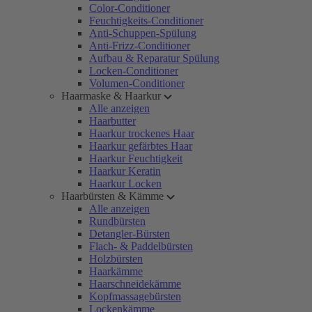
Color-Conditioner
Feuchtigkeits-Conditioner
Anti-Schuppen-Spülung
Anti-Frizz-Conditioner
Aufbau & Reparatur Spülung
Locken-Conditioner
Volumen-Conditioner
Haarmaske & Haarkur
Alle anzeigen
Haarbutter
Haarkur trockenes Haar
Haarkur gefärbtes Haar
Haarkur Feuchtigkeit
Haarkur Keratin
Haarkur Locken
Haarbürsten & Kämme
Alle anzeigen
Rundbürsten
Detangler-Bürsten
Flach- & Paddelbürsten
Holzbürsten
Haarkämme
Haarschneidekämme
Kopfmassagebürsten
Lockenkämme