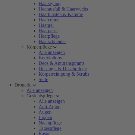
Haarstyling
Haarausfall & Haarwuchs
Haarbürsten & Kämme
Haarcreme
Haargel
Haarpaste
Haarpflege
Haarschneider
Körperpflege
Alle anzeigen
Bodylotions
Deos & Antitranspirants
Duschgel & Duschpflege
Körperreinigung & Scrubs
Seife
Drogerie
Alle anzeigen
Gesichtspflege
Alle anzeigen
Anti-Aging
Augen
Lippen
Nachtpflege
Tagespflege
Rasur