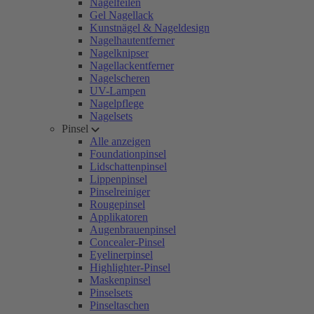
Nagelfeilen
Gel Nagellack
Kunstnägel & Nageldesign
Nagelhautentferner
Nagelknipser
Nagellackentferner
Nagelscheren
UV-Lampen
Nagelpflege
Nagelsets
Pinsel
Alle anzeigen
Foundationpinsel
Lidschattenpinsel
Lippenpinsel
Pinselreiniger
Rougepinsel
Applikatoren
Augenbrauenpinsel
Concealer-Pinsel
Eyelinerpinsel
Highlighter-Pinsel
Maskenpinsel
Pinselsets
Pinseltaschen