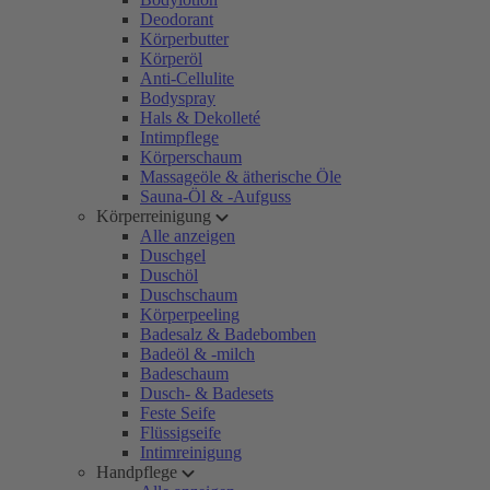
Deodorant
Körperbutter
Körperöl
Anti-Cellulite
Bodyspray
Hals & Dekolleté
Intimpflege
Körperschaum
Massageöle & ätherische Öle
Sauna-Öl & -Aufguss
Körperreinigung
Alle anzeigen
Duschgel
Duschöl
Duschschaum
Körperpeeling
Badesalz & Badebomben
Badeöl & -milch
Badeschaum
Dusch- & Badesets
Feste Seife
Flüssigseife
Intimreinigung
Handpflege