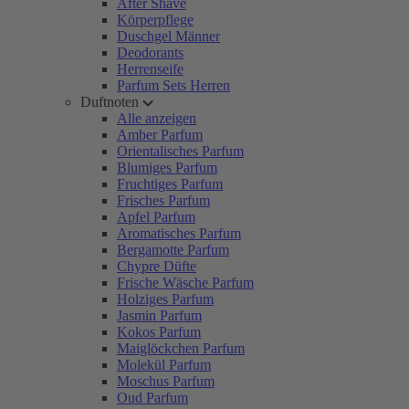
After Shave
Körperpflege
Duschgel Männer
Deodorants
Herrenseife
Parfum Sets Herren
Duftnoten
Alle anzeigen
Amber Parfum
Orientalisches Parfum
Blumiges Parfum
Fruchtiges Parfum
Frisches Parfum
Apfel Parfum
Aromatisches Parfum
Bergamotte Parfum
Chypre Düfte
Frische Wäsche Parfum
Holziges Parfum
Jasmin Parfum
Kokos Parfum
Maiglöckchen Parfum
Molekül Parfum
Moschus Parfum
Oud Parfum