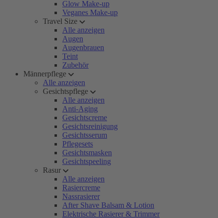
Glow Make-up
Veganes Make-up
Travel Size
Alle anzeigen
Augen
Augenbrauen
Teint
Zubehör
Männerpflege
Alle anzeigen
Gesichtspflege
Alle anzeigen
Anti-Aging
Gesichtscreme
Gesichtsreinigung
Gesichtsserum
Pflegesets
Gesichtsmasken
Gesichtspeeling
Rasur
Alle anzeigen
Rasiercreme
Nassrasierer
After Shave Balsam & Lotion
Elektrische Rasierer & Trimmer