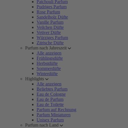
Patchouli Parfum
Pudriges Parfum
Rose Parfum
Sandelholz Düfte
Vanille Parfum
Veilchen Düfte
Vetiver Düfte
Würziges Parfum
Zitrische Düfte
Parfum nach Jahreszeit
Alle anzeigen
Frühlingsdüfte
Herbstdüfte
Sommerdüfte
Winterdüfte
Highlights
Alle anzeigen
Beliebtes Parfum
Eau de Cologne
Eau de Parfum
Eau de Toilette
Parfum auf Rechnung
Parfum Miniaturen
Unisex Parfum
Parfum nach Land