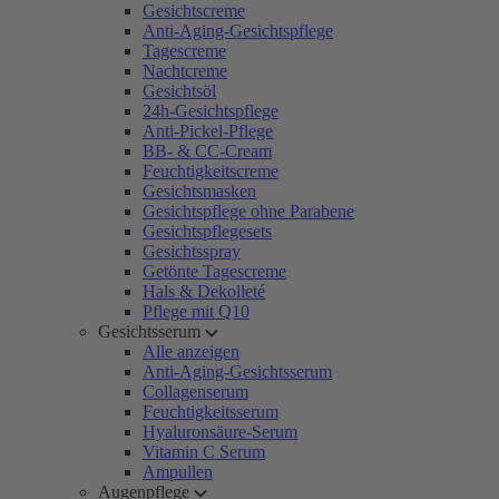
Gesichtscreme
Anti-Aging-Gesichtspflege
Tagescreme
Nachtcreme
Gesichtsöl
24h-Gesichtspflege
Anti-Pickel-Pflege
BB- & CC-Cream
Feuchtigkeitscreme
Gesichtsmasken
Gesichtspflege ohne Parabene
Gesichtspflegesets
Gesichtsspray
Getönte Tagescreme
Hals & Dekolleté
Pflege mit Q10
Gesichtsserum
Alle anzeigen
Anti-Aging-Gesichtsserum
Collagenserum
Feuchtigkeitsserum
Hyaluronsäure-Serum
Vitamin C Serum
Ampullen
Augenpflege