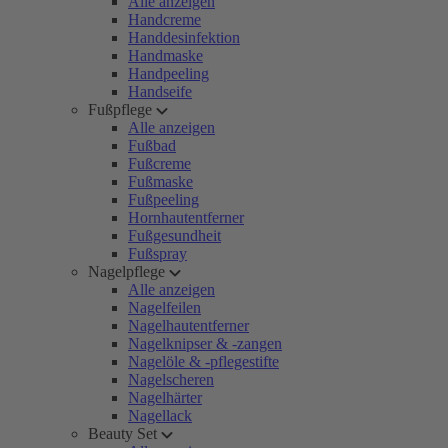
Alle anzeigen
Handcreme
Handdesinfektion
Handmaske
Handpeeling
Handseife
Fußpflege
Alle anzeigen
Fußbad
Fußcreme
Fußmaske
Fußpeeling
Hornhautentferner
Fußgesundheit
Fußspray
Nagelpflege
Alle anzeigen
Nagelfeilen
Nagelhautentferner
Nagelknipser & -zangen
Nagelöle & -pflegestifte
Nagelscheren
Nagelhärter
Nagellack
Beauty Set