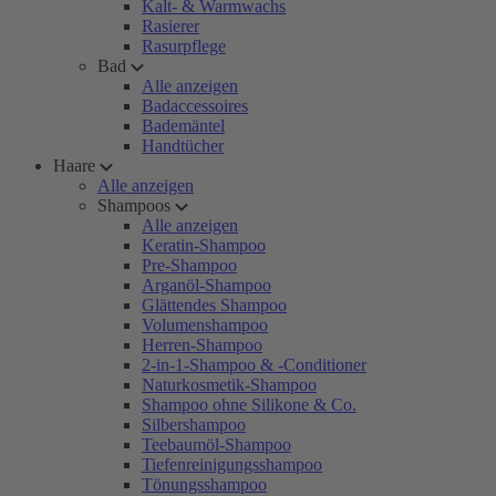
Kalt- & Warmwachs
Rasierer
Rasurpflege
Bad
Alle anzeigen
Badaccessoires
Bademäntel
Handtücher
Haare
Alle anzeigen
Shampoos
Alle anzeigen
Keratin-Shampoo
Pre-Shampoo
Arganöl-Shampoo
Glättendes Shampoo
Volumenshampoo
Herren-Shampoo
2-in-1-Shampoo & -Conditioner
Naturkosmetik-Shampoo
Shampoo ohne Silikone & Co.
Silbershampoo
Teebaumöl-Shampoo
Tiefenreinigungsshampoo
Tönungsshampoo