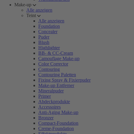
Make-up
Alle anzeigen
Teint
Alle anzeigen
Foundation
Concealer
Puder
Blush
Highlighter
BB- & CC-Cream
Camouflage Make-up
Color Corrector
Contouring
Contouring Paletten
Fixing Spray & Fixierpuder
Make-up Entferner
Mineralpuder
Primer
Abdeckprodukte
Accessoires
Anti-Aging Make-up
Bronzer
Compact-Foundation
Creme-Foundation
Effektprodukte