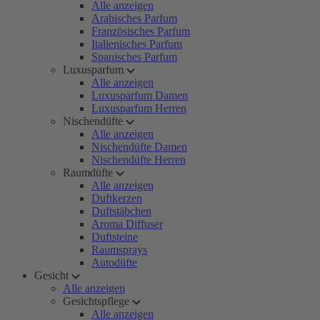
Alle anzeigen
Arabisches Parfum
Französisches Parfum
Italienisches Parfum
Spanisches Parfum
Luxusparfum
Alle anzeigen
Luxusparfum Damen
Luxusparfum Herren
Nischendüfte
Alle anzeigen
Nischendüfte Damen
Nischendüfte Herren
Raumdüfte
Alle anzeigen
Duftkerzen
Duftstäbchen
Aroma Diffuser
Duftsteine
Raumsprays
Autodüfte
Gesicht
Alle anzeigen
Gesichtspflege
Alle anzeigen