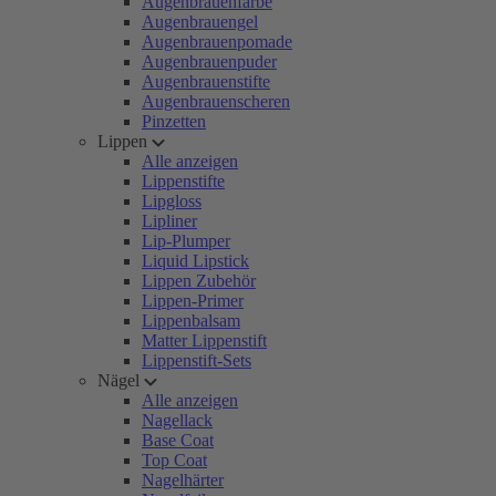
Augenbrauenfarbe
Augenbrauengel
Augenbrauenpomade
Augenbrauenpuder
Augenbrauenstifte
Augenbrauenscheren
Pinzetten
Lippen
Alle anzeigen
Lippenstifte
Lipgloss
Lipliner
Lip-Plumper
Liquid Lipstick
Lippen Zubehör
Lippen-Primer
Lippenbalsam
Matter Lippenstift
Lippenstift-Sets
Nägel
Alle anzeigen
Nagellack
Base Coat
Top Coat
Nagelhärter