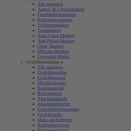
Alle anzeigen
Augen- & Lippenmasken
Feuchtigkeitsmasken
Reinigungsmasken
Schlammmasken
Tuchmasken
Anti-Aging-Masken
Anti-Pickel-Masken
Glow Masken
Mitesser-Masken
Overnight Maske
Gesichtsreinigung
Alle anzeigen
Gesichtspeeling
Gesichtswasser
Mizellenwasser
Reinigungsgel
Reinigungsöl
Abschminkpads
Abschminktücher
Gesichtsreinigungssets
Gesichtsseife
Make-up-Entferner
Reinigungscreme
Reinigungsmilch