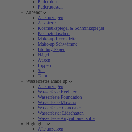
Puderpinsel
Puderquasten
Zubehör
Alle anzeigen
Anspitzer
Kosmetikspiegel & Schminkspiegel
Kosmetiktaschen
Make-up Leerpaletten
Make-up Schwämme
Blotting Paper
Nägel
Augen
Lippen
Sets
Teint
Wasserfestes Make-up
Alle anzeigen
Wasserfeste Eyeliner
Wasserfeste Foundation
Wasserfeste Mascara
Wasserfester Concealer
Wasserfester Lidschatten
Wasserfeste Augenbrauenstifte
Highlights
Alle anzeigen