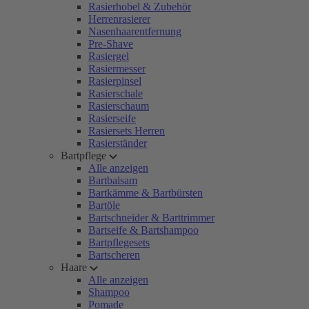
Rasierhobel & Zubehör
Herrenrasierer
Nasenhaarentfernung
Pre-Shave
Rasiergel
Rasiermesser
Rasierpinsel
Rasierschale
Rasierschaum
Rasierseife
Rasiersets Herren
Rasierständer
Bartpflege
Alle anzeigen
Bartbalsam
Bartkämme & Bartbürsten
Bartöle
Bartschneider & Barttrimmer
Bartseife & Bartshampoo
Bartpflegesets
Bartscheren
Haare
Alle anzeigen
Shampoo
Pomade