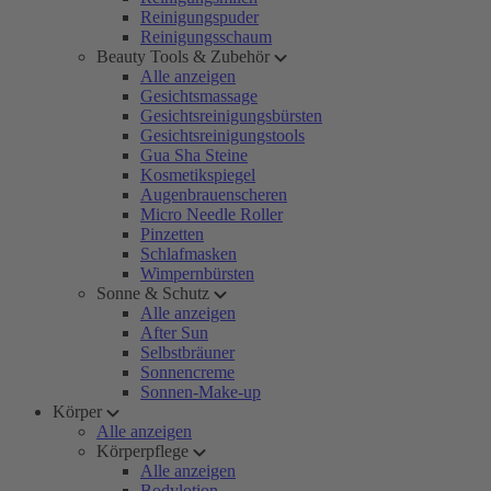
Reinigungspuder
Reinigungsschaum
Beauty Tools & Zubehör
Alle anzeigen
Gesichtsmassage
Gesichtsreinigungsbürsten
Gesichtsreinigungstools
Gua Sha Steine
Kosmetikspiegel
Augenbrauenscheren
Micro Needle Roller
Pinzetten
Schlafmasken
Wimpernbürsten
Sonne & Schutz
Alle anzeigen
After Sun
Selbstbräuner
Sonnencreme
Sonnen-Make-up
Körper
Alle anzeigen
Körperpflege
Alle anzeigen
Bodylotion