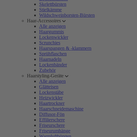
Skelettbürsten
Stielkämme
Wildschweinborsten-Bürsten
Haar-Accessoires
Alle anzeigen
Haargummis
Lockenwickler
Scrunchies
Haarspangen & -klammern
Sprühflaschen
Haarnadeln
Lockenbänder
Zubehör
Haarstyling-Geräte
Alle anzeigen
Glätteisen
Lockenstäbe
Heizwickler
Haartrockner
Haarschneidemaschine
Diffusor-Fön
Effilierschere
Friseurschere
Friseurumhänge
Warmluftbürsten