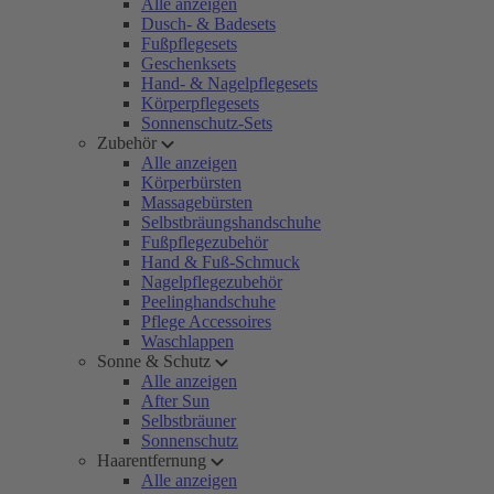
Alle anzeigen
Dusch- & Badesets
Fußpflegesets
Geschenksets
Hand- & Nagelpflegesets
Körperpflegesets
Sonnenschutz-Sets
Zubehör
Alle anzeigen
Körperbürsten
Massagebürsten
Selbstbräungshandschuhe
Fußpflegezubehör
Hand & Fuß-Schmuck
Nagelpflegezubehör
Peelinghandschuhe
Pflege Accessoires
Waschlappen
Sonne & Schutz
Alle anzeigen
After Sun
Selbstbräuner
Sonnenschutz
Haarentfernung
Alle anzeigen