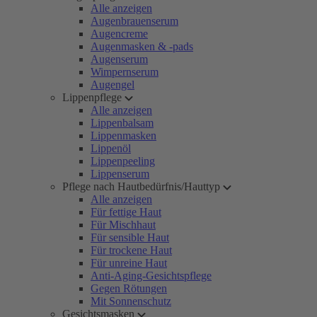
Alle anzeigen
Augenbrauenserum
Augencreme
Augenmasken & -pads
Augenserum
Wimpernserum
Augengel
Lippenpflege
Alle anzeigen
Lippenbalsam
Lippenmasken
Lippenöl
Lippenpeeling
Lippenserum
Pflege nach Hautbedürfnis/Hauttyp
Alle anzeigen
Für fettige Haut
Für Mischhaut
Für sensible Haut
Für trockene Haut
Für unreine Haut
Anti-Aging-Gesichtspflege
Gegen Rötungen
Mit Sonnenschutz
Gesichtsmasken