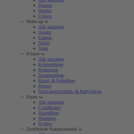
Damen
Herren
Unisex
Make-up
Alle anzeigen
Augen
Lippen
Nägel
Teint
Körper
Alle anzeigen
Körperpflege
Reinigung
Sonnenpflege
Hand- & Fußpflege
Herren
Schwangerschafts- & Babypflege
Haare
Alle anzeigen
Conditioner
Haarpflege
Shampoo
Styling
Zertifizierte Naturkosmetik