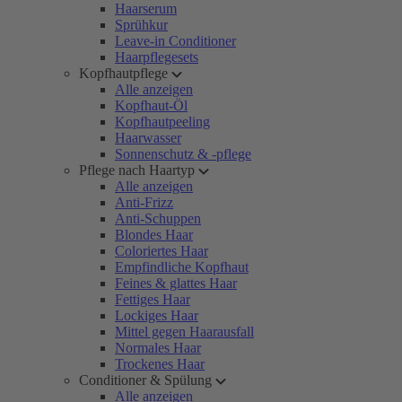
Haarserum
Sprühkur
Leave-in Conditioner
Haarpflegesets
Kopfhautpflege
Alle anzeigen
Kopfhaut-Öl
Kopfhautpeeling
Haarwasser
Sonnenschutz & -pflege
Pflege nach Haartyp
Alle anzeigen
Anti-Frizz
Anti-Schuppen
Blondes Haar
Coloriertes Haar
Empfindliche Kopfhaut
Feines & glattes Haar
Fettiges Haar
Lockiges Haar
Mittel gegen Haarausfall
Normales Haar
Trockenes Haar
Conditioner & Spülung
Alle anzeigen