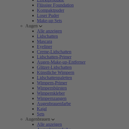
Flüssige Foundation
Kompaktpuder
Loser Puder
Make-up Sets
Augen
Alle anzeigen
Lidschatten
Mascara
Eyeliner
Creme-Lidschatten
Lidschatten-Primer
Augen-Make-up-Entferner
Glitzer-Lidschatten
Künstliche Wimpern
Lidschattenpaletten
Wimpern-Primer
Wimpernbürsten
Wimpernkleber
Wimpernzangen
Augenbrauenfarbe
Kajal
Sets
Augenbrauen
Alle anzeigen