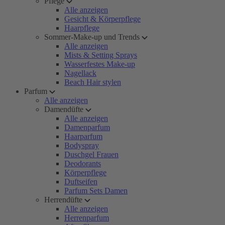
Pflege
Alle anzeigen
Gesicht & Körperpflege
Haarpflege
Sommer-Make-up und Trends
Alle anzeigen
Mists & Setting Sprays
Wasserfestes Make-up
Nagellack
Beach Hair stylen
Parfum
Alle anzeigen
Damendüfte
Alle anzeigen
Damenparfum
Haarparfum
Bodyspray
Duschgel Frauen
Deodorants
Körperpflege
Duftseifen
Parfum Sets Damen
Herrendüfte
Alle anzeigen
Herrenparfum