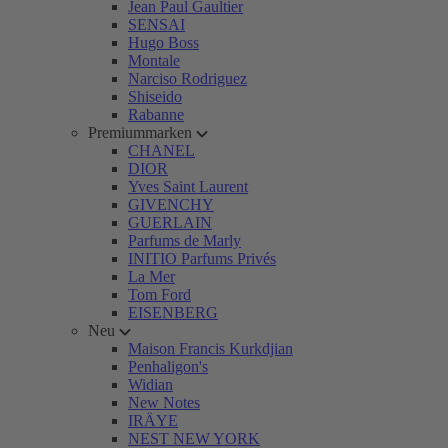
Jean Paul Gaultier
SENSAI
Hugo Boss
Montale
Narciso Rodriguez
Shiseido
Rabanne
Premiummarken
CHANEL
DIOR
Yves Saint Laurent
GIVENCHY
GUERLAIN
Parfums de Marly
INITIO Parfums Privés
La Mer
Tom Ford
EISENBERG
Neu
Maison Francis Kurkdjian
Penhaligon's
Widian
New Notes
IRÄYE
NEST NEW YORK