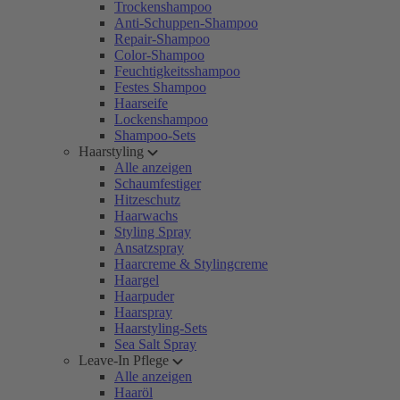
Trockenshampoo
Anti-Schuppen-Shampoo
Repair-Shampoo
Color-Shampoo
Feuchtigkeitsshampoo
Festes Shampoo
Haarseife
Lockenshampoo
Shampoo-Sets
Haarstyling
Alle anzeigen
Schaumfestiger
Hitzeschutz
Haarwachs
Styling Spray
Ansatzspray
Haarcreme & Stylingcreme
Haargel
Haarpuder
Haarspray
Haarstyling-Sets
Sea Salt Spray
Leave-In Pflege
Alle anzeigen
Haaröl