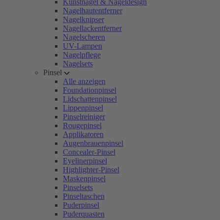
Kunstnägel & Nageldesign
Nagelhautentferner
Nagelknipser
Nagellackentferner
Nagelscheren
UV-Lampen
Nagelpflege
Nagelsets
Pinsel
Alle anzeigen
Foundationpinsel
Lidschattenpinsel
Lippenpinsel
Pinselreiniger
Rougepinsel
Applikatoren
Augenbrauenpinsel
Concealer-Pinsel
Eyelinerpinsel
Highlighter-Pinsel
Maskenpinsel
Pinselsets
Pinseltaschen
Puderpinsel
Puderquasten