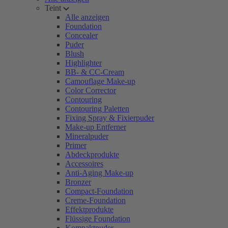
Teint
Alle anzeigen
Foundation
Concealer
Puder
Blush
Highlighter
BB- & CC-Cream
Camouflage Make-up
Color Corrector
Contouring
Contouring Paletten
Fixing Spray & Fixierpuder
Make-up Entferner
Mineralpuder
Primer
Abdeckprodukte
Accessoires
Anti-Aging Make-up
Bronzer
Compact-Foundation
Creme-Foundation
Effektprodukte
Flüssige Foundation
Kompaktpuder