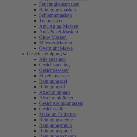
Feuchtigkeitsmasken
Reinigungsmasken
Schlammmasken
Tuchmasken
Anti-Aging-Masken
Anti-Pickel-Masken
Glow Masken
Mitesser-Masken
Overnight Maske
Gesichtsreinigung
Alle anzeigen
Gesichtspeeling
Gesichtswasser
Mizellenwasser
Reinigungsgel
Reinigungsöl
Abschminkpads
Abschminktücher
Gesichtsreinigungssets
Gesichtsseife
Make-up-Entferner
Reinigungscreme
Reinigungsmilch
Reinigungspuder
Reinigungsschaum