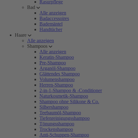
Rasurpflege
Bad
Alle anzeigen
Badaccessoires
Bademäntel
Handtücher
Haare
Alle anzeigen
Shampoos
Alle anzeigen
Keratin-Shampoo
Pre-Shampoo
Arganöl-Shampoo
Glättendes Shampoo
Volumenshampoo
Herren-Shampoo
2-in-1-Shampoo & -Conditioner
Naturkosmetik-Shampoo
Shampoo ohne Silikone & Co.
Silbershampoo
Teebaumöl-Shampoo
Tiefenreinigungsshampoo
Tönungsshampoo
Trockenshampoo
Anti-Schuppen-Shampoo