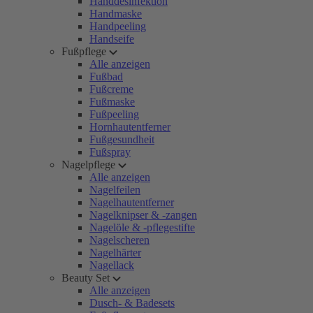
Handdesinfektion
Handmaske
Handpeeling
Handseife
Fußpflege
Alle anzeigen
Fußbad
Fußcreme
Fußmaske
Fußpeeling
Hornhautentferner
Fußgesundheit
Fußspray
Nagelpflege
Alle anzeigen
Nagelfeilen
Nagelhautentferner
Nagelknipser & -zangen
Nagelöle & -pflegestifte
Nagelscheren
Nagelhärter
Nagellack
Beauty Set
Alle anzeigen
Dusch- & Badesets