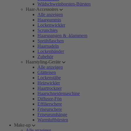
Wildschweinborsten-Bürsten
Haar-Accessoires
Alle anzeigen
Haargummis
Lockenwickler
Scrunchies
Haarspangen & -klammern
Sprühflaschen
Haarnadeln
Lockenbänder
Zubehör
Haarstyling-Geräte
Alle anzeigen
Glätteisen
Lockenstäbe
Heizwickler
Haartrockner
Haarschneidemaschine
Diffusor-Fön
Effilierschere
Friseurschere
Friseurumhänge
Warmluftbürsten
Make-up
Alle anzeigen