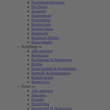
Nasenhaarentfernung
Pre-Shave
Rasiergel
Rasiermesser
Rasierpinsel
Rasierschale
Rasierschaum
Rasierseife
Rasiersets Herren
Rasierständer
Bartpflege
Alle anzeigen
Bartbalsam
Bartkämme & Bartbürsten
Bartöle
Bartschneider & Barttrimmer
Bartseife & Bartshampoo
Bartpflegesets
Bartscheren
Haare
Alle anzeigen
Shampoo
Pomade
Haarstyling
Haarausfall & Haarwuchs