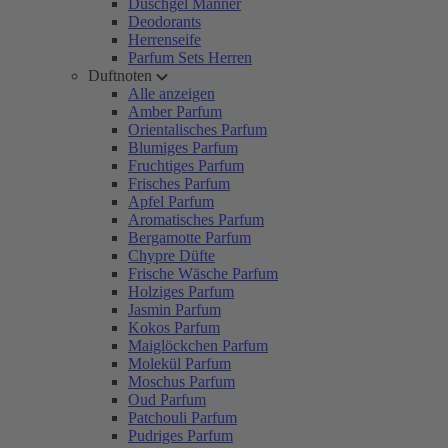
Duschgel Männer
Deodorants
Herrenseife
Parfum Sets Herren
Duftnoten
Alle anzeigen
Amber Parfum
Orientalisches Parfum
Blumiges Parfum
Fruchtiges Parfum
Frisches Parfum
Apfel Parfum
Aromatisches Parfum
Bergamotte Parfum
Chypre Düfte
Frische Wäsche Parfum
Holziges Parfum
Jasmin Parfum
Kokos Parfum
Maiglöckchen Parfum
Molekül Parfum
Moschus Parfum
Oud Parfum
Patchouli Parfum
Pudriges Parfum