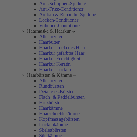
Anti-Schuppen-Spülung
Anti-Frizz-Conditioner
Aufbau & Reparatur Spülung
Locken-Conditioner
Volumen-Conditioner
Haarmaske & Haarkur
Alle anzeigen
Haarbutter
Haarkur trockenes Haar
Haarkur gefärbtes Haar
Haarkur Feuchtigkeit
Haarkur Keratin
Haarkur Locken
Haarbürsten & Kämme
Alle anzeigen
Rundbürsten
Detangler-Bürsten
Flach- & Paddelbürsten
Holzbürsten
Haarkämme
Haarschneidekämme
Kopfmassagebürsten
Lockenkämme
Skelettbürsten
Stielkämme