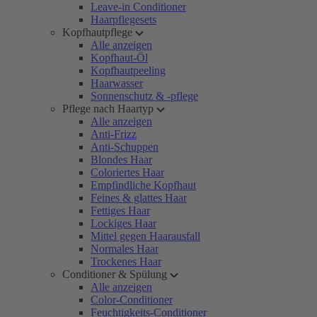
Leave-in Conditioner
Haarpflegesets
Kopfhautpflege
Alle anzeigen
Kopfhaut-Öl
Kopfhautpeeling
Haarwasser
Sonnenschutz & -pflege
Pflege nach Haartyp
Alle anzeigen
Anti-Frizz
Anti-Schuppen
Blondes Haar
Coloriertes Haar
Empfindliche Kopfhaut
Feines & glattes Haar
Fettiges Haar
Lockiges Haar
Mittel gegen Haarausfall
Normales Haar
Trockenes Haar
Conditioner & Spülung
Alle anzeigen
Color-Conditioner
Feuchtigkeits-Conditioner