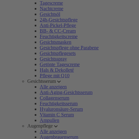
Tagescreme
Nachtcreme
Gesichtsöl
24h-Gesichtspflege
Anti-Pickel-Pflege
BB- & CC-Cream
Feuchtigkeitscreme
Gesichtsmasken
Gesichtspflege ohne Parabene
Gesichtspflegesets
Gesichtsspray
Getönte Tagescreme
Hals & Dekolleté
Pflege mit Q10
Gesichtsserum
Alle anzeigen
Anti-Aging-Gesichtsserum
Collagenserum
Feuchtigkeitsserum
Hyaluronsäure-Serum
Vitamin C Serum
Ampullen
Augenpflege
Alle anzeigen
Augenbrauenserum