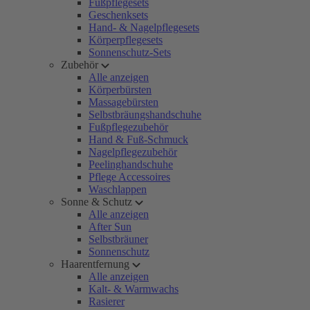
Fußpflegesets
Geschenksets
Hand- & Nagelpflegesets
Körperpflegesets
Sonnenschutz-Sets
Zubehör
Alle anzeigen
Körperbürsten
Massagebürsten
Selbstbräungshandschuhe
Fußpflegezubehör
Hand & Fuß-Schmuck
Nagelpflegezubehör
Peelinghandschuhe
Pflege Accessoires
Waschlappen
Sonne & Schutz
Alle anzeigen
After Sun
Selbstbräuner
Sonnenschutz
Haarentfernung
Alle anzeigen
Kalt- & Warmwachs
Rasierer