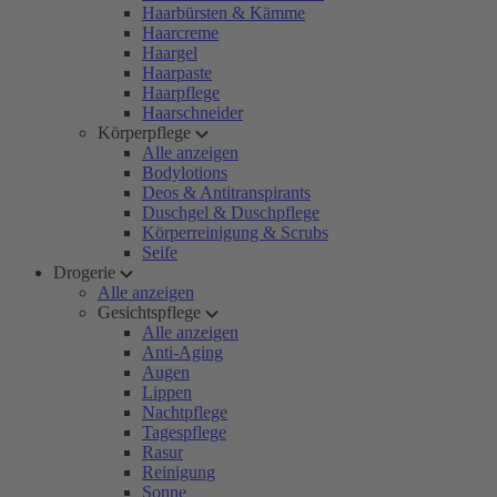
Haarbürsten & Kämme
Haarcreme
Haargel
Haarpaste
Haarpflege
Haarschneider
Körperpflege
Alle anzeigen
Bodylotions
Deos & Antitranspirants
Duschgel & Duschpflege
Körperreinigung & Scrubs
Seife
Drogerie
Alle anzeigen
Gesichtspflege
Alle anzeigen
Anti-Aging
Augen
Lippen
Nachtpflege
Tagespflege
Rasur
Reinigung
Sonne