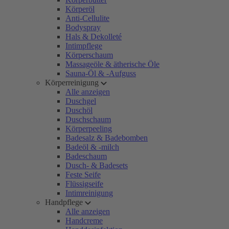
Körperöl
Anti-Cellulite
Bodyspray
Hals & Dekolleté
Intimpflege
Körperschaum
Massageöle & ätherische Öle
Sauna-Öl & -Aufguss
Körperreinigung
Alle anzeigen
Duschgel
Duschöl
Duschschaum
Körperpeeling
Badesalz & Badebomben
Badeöl & -milch
Badeschaum
Dusch- & Badesets
Feste Seife
Flüssigseife
Intimreinigung
Handpflege
Alle anzeigen
Handcreme