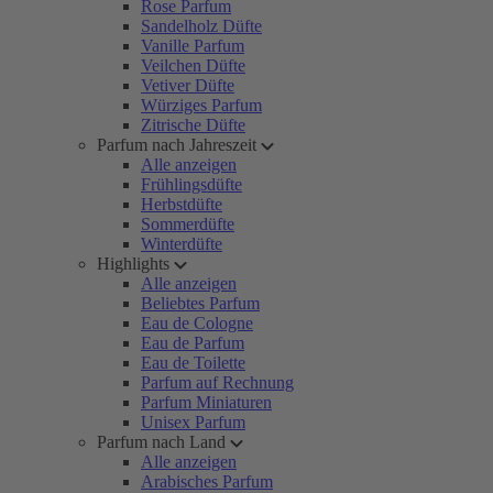
Rose Parfum
Sandelholz Düfte
Vanille Parfum
Veilchen Düfte
Vetiver Düfte
Würziges Parfum
Zitrische Düfte
Parfum nach Jahreszeit
Alle anzeigen
Frühlingsdüfte
Herbstdüfte
Sommerdüfte
Winterdüfte
Highlights
Alle anzeigen
Beliebtes Parfum
Eau de Cologne
Eau de Parfum
Eau de Toilette
Parfum auf Rechnung
Parfum Miniaturen
Unisex Parfum
Parfum nach Land
Alle anzeigen
Arabisches Parfum