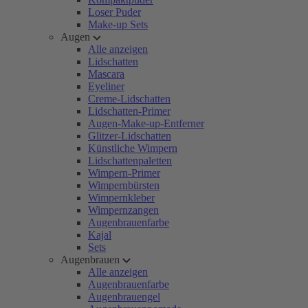
Loser Puder
Make-up Sets
Augen
Alle anzeigen
Lidschatten
Mascara
Eyeliner
Creme-Lidschatten
Lidschatten-Primer
Augen-Make-up-Entferner
Glitzer-Lidschatten
Künstliche Wimpern
Lidschattenpaletten
Wimpern-Primer
Wimpernbürsten
Wimpernkleber
Wimpernzangen
Augenbrauenfarbe
Kajal
Sets
Augenbrauen
Alle anzeigen
Augenbrauenfarbe
Augenbrauengel