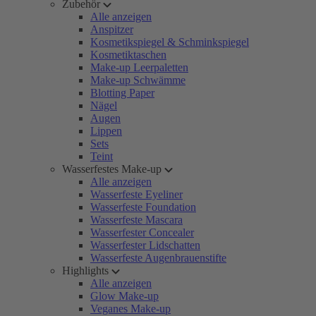
Zubehör
Alle anzeigen
Anspitzer
Kosmetikspiegel & Schminkspiegel
Kosmetiktaschen
Make-up Leerpaletten
Make-up Schwämme
Blotting Paper
Nägel
Augen
Lippen
Sets
Teint
Wasserfestes Make-up
Alle anzeigen
Wasserfeste Eyeliner
Wasserfeste Foundation
Wasserfeste Mascara
Wasserfester Concealer
Wasserfester Lidschatten
Wasserfeste Augenbrauenstifte
Highlights
Alle anzeigen
Glow Make-up
Veganes Make-up