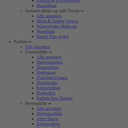
Gesicht & Körperpflege
Haarpflege
Sommer-Make-up und Trends
Alle anzeigen
Mists & Setting Sprays
Wasserfestes Make-up
Nagellack
Beach Hair stylen
Parfum
Alle anzeigen
Damendüfte
Alle anzeigen
Damenparfum
Haarparfum
Bodyspray
Duschgel Frauen
Deodorants
Körperpflege
Duftseifen
Parfum Sets Damen
Herrendüfte
Alle anzeigen
Herrenparfum
After Shave
Körperpflege