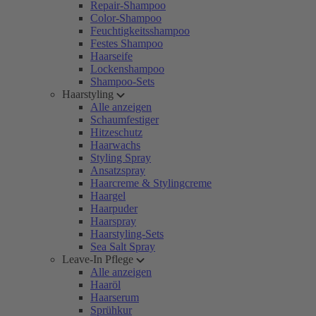
Repair-Shampoo
Color-Shampoo
Feuchtigkeitsshampoo
Festes Shampoo
Haarseife
Lockenshampoo
Shampoo-Sets
Haarstyling
Alle anzeigen
Schaumfestiger
Hitzeschutz
Haarwachs
Styling Spray
Ansatzspray
Haarcreme & Stylingcreme
Haargel
Haarpuder
Haarspray
Haarstyling-Sets
Sea Salt Spray
Leave-In Pflege
Alle anzeigen
Haaröl
Haarserum
Sprühkur