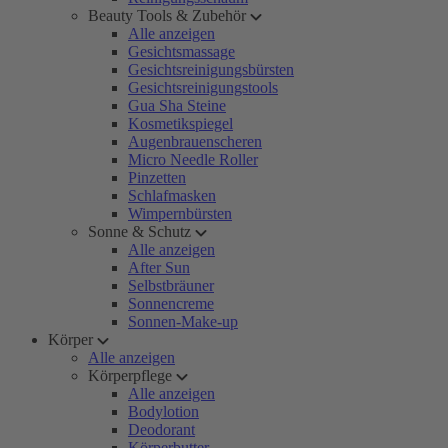
Beauty Tools & Zubehör
Alle anzeigen
Gesichtsmassage
Gesichtsreinigungsbürsten
Gesichtsreinigungstools
Gua Sha Steine
Kosmetikspiegel
Augenbrauenscheren
Micro Needle Roller
Pinzetten
Schlafmasken
Wimpernbürsten
Sonne & Schutz
Alle anzeigen
After Sun
Selbstbräuner
Sonnencreme
Sonnen-Make-up
Körper
Alle anzeigen
Körperpflege
Alle anzeigen
Bodylotion
Deodorant
Körperbutter