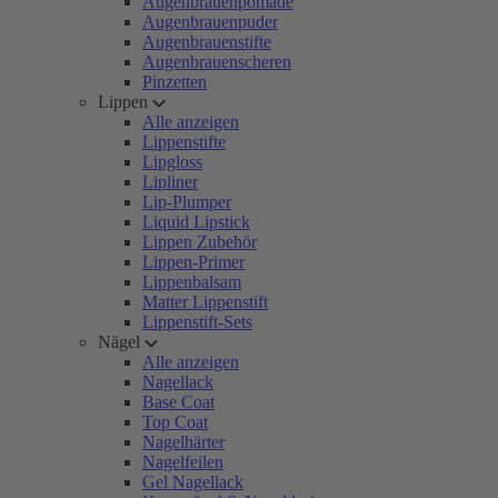
Augenbrauenpomade
Augenbrauenpuder
Augenbrauenstifte
Augenbrauenscheren
Pinzetten
Lippen
Alle anzeigen
Lippenstifte
Lipgloss
Lipliner
Lip-Plumper
Liquid Lipstick
Lippen Zubehör
Lippen-Primer
Lippenbalsam
Matter Lippenstift
Lippenstift-Sets
Nägel
Alle anzeigen
Nagellack
Base Coat
Top Coat
Nagelhärter
Nagelfeilen
Gel Nagellack