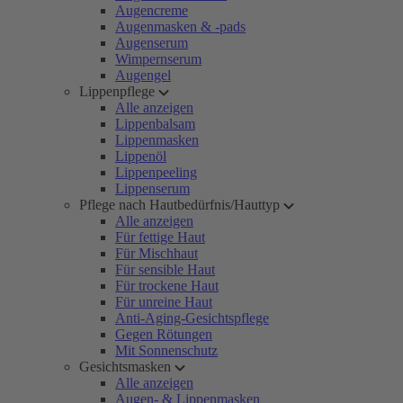
Augencreme
Augenmasken & -pads
Augenserum
Wimpernserum
Augengel
Lippenpflege
Alle anzeigen
Lippenbalsam
Lippenmasken
Lippenöl
Lippenpeeling
Lippenserum
Pflege nach Hautbedürfnis/Hauttyp
Alle anzeigen
Für fettige Haut
Für Mischhaut
Für sensible Haut
Für trockene Haut
Für unreine Haut
Anti-Aging-Gesichtspflege
Gegen Rötungen
Mit Sonnenschutz
Gesichtsmasken
Alle anzeigen
Augen- & Lippenmasken