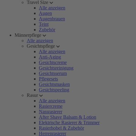
Travel Size
Alle anzeigen
Augen
Augenbrauen
Teint
Zubehör
Männerpflege
Alle anzeigen
Gesichtspflege
Alle anzeigen
Anti-Aging
Gesichtscreme
Gesichtsreinigung
Gesichtsserum
Pflegesets
Gesichtsmasken
Gesichtspeeling
Rasur
Alle anzeigen
Rasiercreme
Nassrasierer
After Shave Balsam & Lotion
Elektrische Rasierer & Trimmer
Rasierhobel & Zubehör
Herrenrasierer