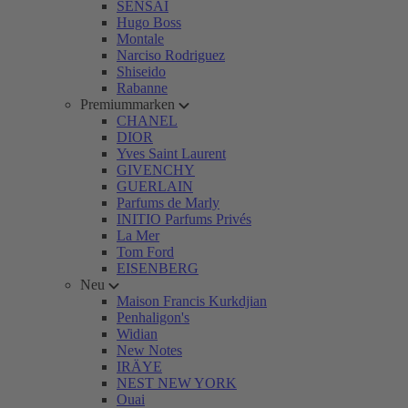
SENSAI
Hugo Boss
Montale
Narciso Rodriguez
Shiseido
Rabanne
Premiummarken
CHANEL
DIOR
Yves Saint Laurent
GIVENCHY
GUERLAIN
Parfums de Marly
INITIO Parfums Privés
La Mer
Tom Ford
EISENBERG
Neu
Maison Francis Kurkdjian
Penhaligon's
Widian
New Notes
IRÄYE
NEST NEW YORK
Ouai