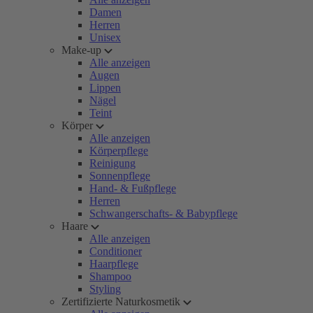
Damen
Herren
Unisex
Make-up
Alle anzeigen
Augen
Lippen
Nägel
Teint
Körper
Alle anzeigen
Körperpflege
Reinigung
Sonnenpflege
Hand- & Fußpflege
Herren
Schwangerschafts- & Babypflege
Haare
Alle anzeigen
Conditioner
Haarpflege
Shampoo
Styling
Zertifizierte Naturkosmetik