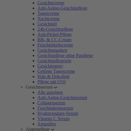
Gesichtscreme
Anti-Aging-Gesichtspflege
Tagescreme
Nachtcreme
Gesichtsöl
24h-Gesichtspflege
Anti-Pickel-Pflege
BB- & CC-Cream
Feuchtigkeitscreme
Gesichtsmasken
Gesichtspflege ohne Parabene
Gesichtspflegesets
Gesichtsspray
Getönte Tagescreme
Hals & Dekolleté
Pflege mit Q10
Gesichtsserum
Alle anzeigen
Anti-Aging-Gesichtsserum
Collagenserum
Feuchtigkeitsserum
Hyaluronsäure-Serum
Vitamin C Serum
Ampullen
Augenpflege