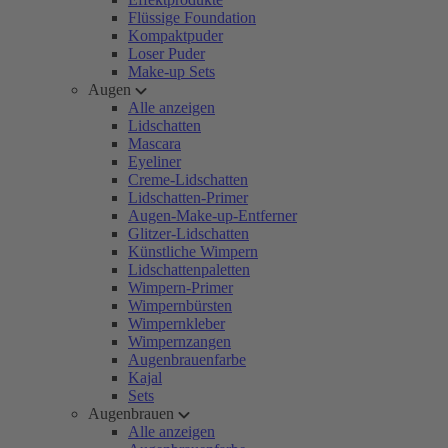
Flüssige Foundation
Kompaktpuder
Loser Puder
Make-up Sets
Augen
Alle anzeigen
Lidschatten
Mascara
Eyeliner
Creme-Lidschatten
Lidschatten-Primer
Augen-Make-up-Entferner
Glitzer-Lidschatten
Künstliche Wimpern
Lidschattenpaletten
Wimpern-Primer
Wimpernbürsten
Wimpernkleber
Wimpernzangen
Augenbrauenfarbe
Kajal
Sets
Augenbrauen
Alle anzeigen