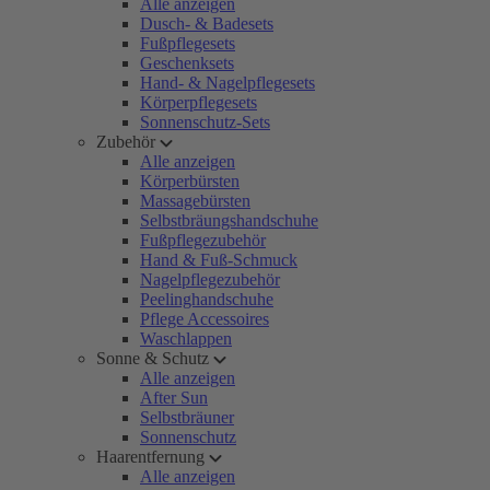
Alle anzeigen
Dusch- & Badesets
Fußpflegesets
Geschenksets
Hand- & Nagelpflegesets
Körperpflegesets
Sonnenschutz-Sets
Zubehör
Alle anzeigen
Körperbürsten
Massagebürsten
Selbstbräungshandschuhe
Fußpflegezubehör
Hand & Fuß-Schmuck
Nagelpflegezubehör
Peelinghandschuhe
Pflege Accessoires
Waschlappen
Sonne & Schutz
Alle anzeigen
After Sun
Selbstbräuner
Sonnenschutz
Haarentfernung
Alle anzeigen