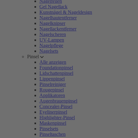
Nagelfeilen
Gel Nagellack
Kunstnägel & Nageldesign
Nagelhautentferner
Nagelknipser
Nagellackentferner
Nagelscheren
UV-Lampen
Nagelpflege
Nagelsets
Pinsel
Alle anzeigen
Foundationpinsel
Lidschattenpinsel
Lippenpinsel
Pinselreiniger
Rougepinsel
Applikatoren
Augenbrauenpinsel
Concealer-Pinsel
Eyelinerpinsel
Highlighter-Pinsel
Maskenpinsel
Pinselsets
Pinseltaschen