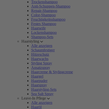
Trockenshampoo
Anti-Schuppen-Shampoo
Repair-Shampoo
Color-Shampoo
Feuchtigkeitsshampoo
Festes Shampoo
Haarseife
Lockenshampoo
Shampoo-Sets
Haarstyling
Alle anzeigen
Schaumfestiger
Hitzeschutz
Haarwachs
Styling Spray
Ansatzspray
Haarcreme & Stylingcreme
Haargel
Haarpuder
Haarspray
Haarstyling-Sets
Sea Salt Spray
Leave-In Pflege
Alle anzeigen
Haaröl