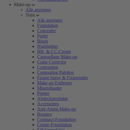
Make-up
Alle anzeigen
Teint
Alle anzeigen
Foundation
Concealer
Puder
Blush
Highlighter
BB- & CC-Cream
Camouflage Make-up
Color Corrector
Contouring
Contouring Paletten
Fixing Spray & Fixierpuder
Make-up Entferner
Mineralpuder
Primer
Abdeckprodukte
Accessoires
Anti-Aging Make-up
Bronzer
Compact-Foundation
Creme-Foundation
Effektprodukte