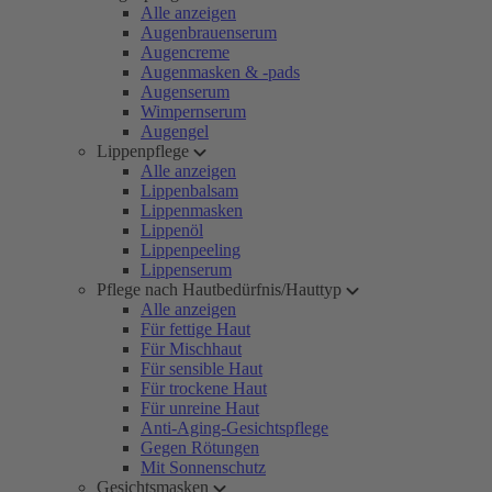
Alle anzeigen
Augenbrauenserum
Augencreme
Augenmasken & -pads
Augenserum
Wimpernserum
Augengel
Lippenpflege
Alle anzeigen
Lippenbalsam
Lippenmasken
Lippenöl
Lippenpeeling
Lippenserum
Pflege nach Hautbedürfnis/Hauttyp
Alle anzeigen
Für fettige Haut
Für Mischhaut
Für sensible Haut
Für trockene Haut
Für unreine Haut
Anti-Aging-Gesichtspflege
Gegen Rötungen
Mit Sonnenschutz
Gesichtsmasken