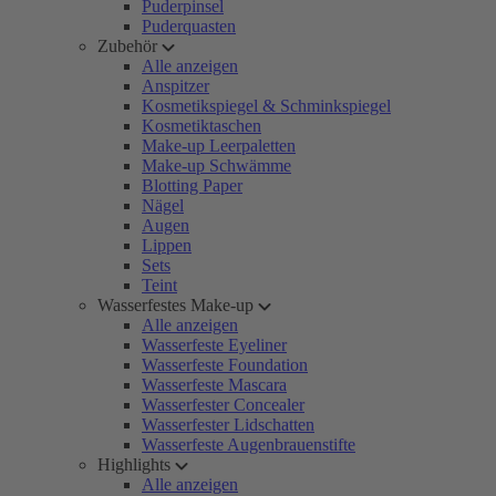
Puderpinsel
Puderquasten
Zubehör
Alle anzeigen
Anspitzer
Kosmetikspiegel & Schminkspiegel
Kosmetiktaschen
Make-up Leerpaletten
Make-up Schwämme
Blotting Paper
Nägel
Augen
Lippen
Sets
Teint
Wasserfestes Make-up
Alle anzeigen
Wasserfeste Eyeliner
Wasserfeste Foundation
Wasserfeste Mascara
Wasserfester Concealer
Wasserfester Lidschatten
Wasserfeste Augenbrauenstifte
Highlights
Alle anzeigen