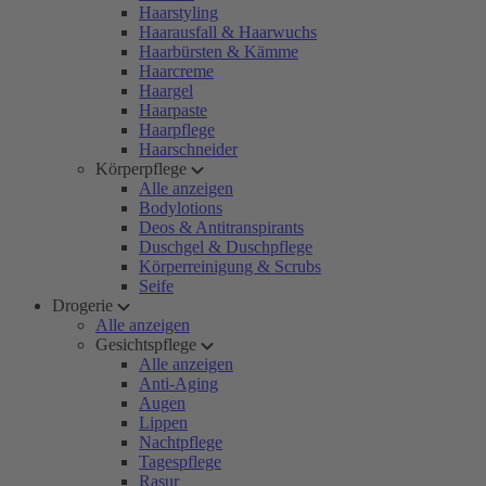
Haarstyling
Haarausfall & Haarwuchs
Haarbürsten & Kämme
Haarcreme
Haargel
Haarpaste
Haarpflege
Haarschneider
Körperpflege
Alle anzeigen
Bodylotions
Deos & Antitranspirants
Duschgel & Duschpflege
Körperreinigung & Scrubs
Seife
Drogerie
Alle anzeigen
Gesichtspflege
Alle anzeigen
Anti-Aging
Augen
Lippen
Nachtpflege
Tagespflege
Rasur