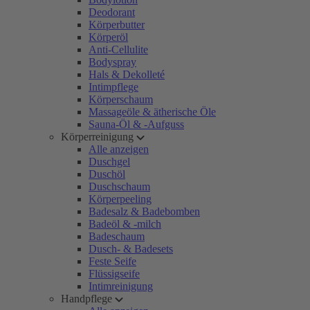
Deodorant
Körperbutter
Körperöl
Anti-Cellulite
Bodyspray
Hals & Dekolleté
Intimpflege
Körperschaum
Massageöle & ätherische Öle
Sauna-Öl & -Aufguss
Körperreinigung
Alle anzeigen
Duschgel
Duschöl
Duschschaum
Körperpeeling
Badesalz & Badebomben
Badeöl & -milch
Badeschaum
Dusch- & Badesets
Feste Seife
Flüssigseife
Intimreinigung
Handpflege