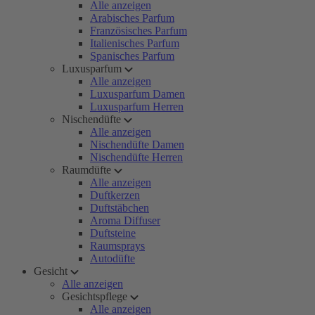
Alle anzeigen
Arabisches Parfum
Französisches Parfum
Italienisches Parfum
Spanisches Parfum
Luxusparfum
Alle anzeigen
Luxusparfum Damen
Luxusparfum Herren
Nischendüfte
Alle anzeigen
Nischendüfte Damen
Nischendüfte Herren
Raumdüfte
Alle anzeigen
Duftkerzen
Duftstäbchen
Aroma Diffuser
Duftsteine
Raumsprays
Autodüfte
Gesicht
Alle anzeigen
Gesichtspflege
Alle anzeigen