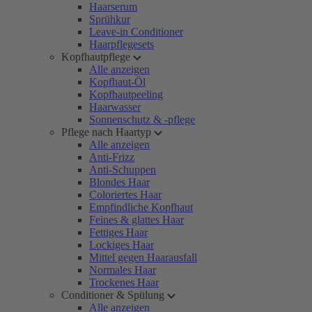
Haarserum
Sprühkur
Leave-in Conditioner
Haarpflegesets
Kopfhautpflege
Alle anzeigen
Kopfhaut-Öl
Kopfhautpeeling
Haarwasser
Sonnenschutz & -pflege
Pflege nach Haartyp
Alle anzeigen
Anti-Frizz
Anti-Schuppen
Blondes Haar
Coloriertes Haar
Empfindliche Kopfhaut
Feines & glattes Haar
Fettiges Haar
Lockiges Haar
Mittel gegen Haarausfall
Normales Haar
Trockenes Haar
Conditioner & Spülung
Alle anzeigen