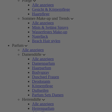
Pflege
Alle anzeigen
Gesicht & Körperpflege
Haarpflege
Sommer-Make-up und Trends
Alle anzeigen
Mists & Setting Sprays
Wasserfestes Make-up
Nagellack
Beach Hair stylen
Parfum
Alle anzeigen
Damendüfte
Alle anzeigen
Damenparfum
Haarparfum
Bodyspray
Duschgel Frauen
Deodorants
Körperpflege
Duftseifen
Parfum Sets Damen
Herrendüfte
Alle anzeigen
Herrenparfum