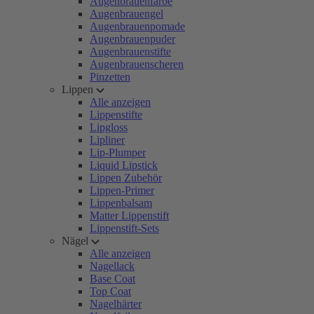
Augenbrauenfarbe
Augenbrauengel
Augenbrauenpomade
Augenbrauenpuder
Augenbrauenstifte
Augenbrauenscheren
Pinzetten
Lippen
Alle anzeigen
Lippenstifte
Lipgloss
Lipliner
Lip-Plumper
Liquid Lipstick
Lippen Zubehör
Lippen-Primer
Lippenbalsam
Matter Lippenstift
Lippenstift-Sets
Nägel
Alle anzeigen
Nagellack
Base Coat
Top Coat
Nagelhärter