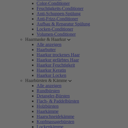
Color-Conditioner
Feuchtigkeits-Conditioner
Anti-Schuppen-Spülung
Anti-Frizz-Conditioner
Aufbau & Reparatur Spülung
Locken-Conditioner
Volumen-Conditioner
Haarmaske & Haarkur
Alle anzeigen
Haarbutter
Haarkur trockenes Haar
Haarkur gefärbtes Haar
Haarkur Feuchtigkeit
Haarkur Keratin
Haarkur Locken
Haarbürsten & Kämme
Alle anzeigen
Rundbürsten
Detangler-Bürsten
Flach- & Paddelbürsten
Holzbürsten
Haarkämme
Haarschneidekämme
Kopfmassagebürsten
Lockenkämme