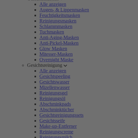
Alle anzeigen
Augen- & Lippenmasken
Feuchtigkeitsmasken
Reinigungsmasken
Schlammmasken
Tuchmasken
Anti-Aging-Masken
Anti-Pickel-Masken
Glow Masken
Mitesser-Masken
Overnight Maske
Gesichtsreinigung
Alle anzeigen
Gesichtspeeling
Gesichtswasser
Mizellenwasser
Reinigungsgel
Reinigungsöl
Abschminkpads
Abschminktücher
Gesichtsreinigungssets
Gesichtsseife
Make-up-Entferner
Reinigungscreme
Reinigungsmilch