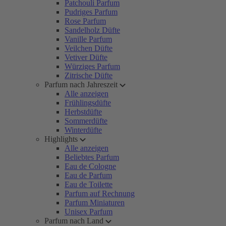
Patchouli Parfum
Pudriges Parfum
Rose Parfum
Sandelholz Düfte
Vanille Parfum
Veilchen Düfte
Vetiver Düfte
Würziges Parfum
Zitrische Düfte
Parfum nach Jahreszeit
Alle anzeigen
Frühlingsdüfte
Herbstdüfte
Sommerdüfte
Winterdüfte
Highlights
Alle anzeigen
Beliebtes Parfum
Eau de Cologne
Eau de Parfum
Eau de Toilette
Parfum auf Rechnung
Parfum Miniaturen
Unisex Parfum
Parfum nach Land