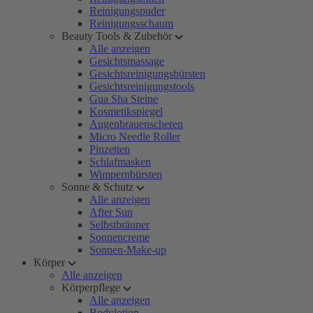
Reinigungspuder
Reinigungsschaum
Beauty Tools & Zubehör
Alle anzeigen
Gesichtsmassage
Gesichtsreinigungsbürsten
Gesichtsreinigungstools
Gua Sha Steine
Kosmetikspiegel
Augenbrauenscheren
Micro Needle Roller
Pinzetten
Schlafmasken
Wimpernbürsten
Sonne & Schutz
Alle anzeigen
After Sun
Selbstbräuner
Sonnencreme
Sonnen-Make-up
Körper
Alle anzeigen
Körperpflege
Alle anzeigen
Bodylotion