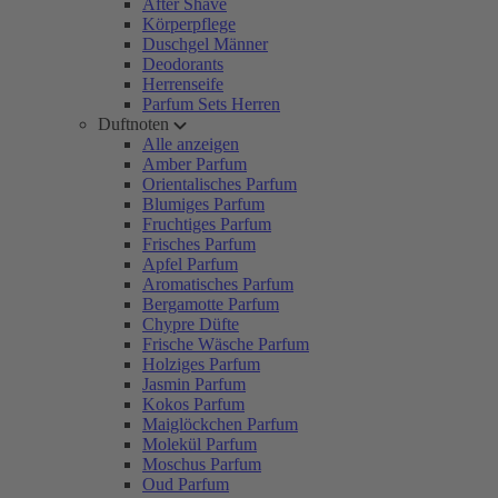
After Shave
Körperpflege
Duschgel Männer
Deodorants
Herrenseife
Parfum Sets Herren
Duftnoten
Alle anzeigen
Amber Parfum
Orientalisches Parfum
Blumiges Parfum
Fruchtiges Parfum
Frisches Parfum
Apfel Parfum
Aromatisches Parfum
Bergamotte Parfum
Chypre Düfte
Frische Wäsche Parfum
Holziges Parfum
Jasmin Parfum
Kokos Parfum
Maiglöckchen Parfum
Molekül Parfum
Moschus Parfum
Oud Parfum