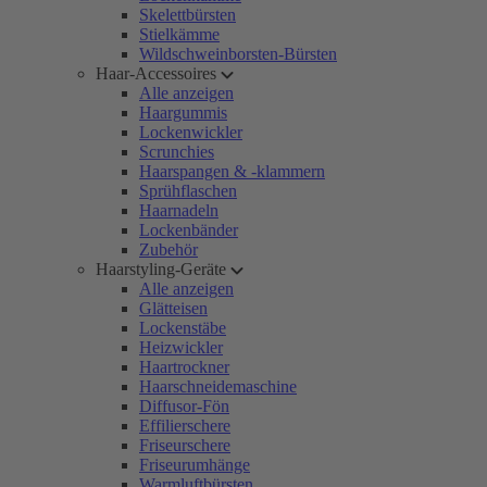
Skelettbürsten
Stielkämme
Wildschweinborsten-Bürsten
Haar-Accessoires
Alle anzeigen
Haargummis
Lockenwickler
Scrunchies
Haarspangen & -klammern
Sprühflaschen
Haarnadeln
Lockenbänder
Zubehör
Haarstyling-Geräte
Alle anzeigen
Glätteisen
Lockenstäbe
Heizwickler
Haartrockner
Haarschneidemaschine
Diffusor-Fön
Effilierschere
Friseurschere
Friseurumhänge
Warmluftbürsten