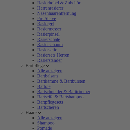
Rasierhobel & Zubehör
Herrenrasierer
Nasenhaarentfernung
Pre-Shave
Rasiergel
Rasiermesser
Rasierpinsel
Rasierschale
Rasierschaum
Rasierseife
Rasiersets Herren
Rasierständer
Bartpflege
Alle anzeigen
Bartbalsam
Bartkämme & Bartbürsten
Bartöle
Bartschneider & Barttrimmer
Bartseife & Bartshampoo
Bartpflegesets
Bartscheren
Haare
Alle anzeigen
Shampoo
Pomade