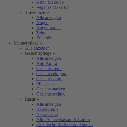
Glow Make-up
Veganes Make-up
Travel Size
Alle anzeigen
Augen
Augenbrauen
Teint
Zubehör
Männerpflege
Alle anzeigen
Gesichtspflege
Alle anzeigen
Anti-Aging
Gesichtscreme
Gesichtsreinigung
Gesichtsserum
Pflegesets
Gesichtsmasken
Gesichtspeeling
Rasur
Alle anzeigen
Rasiercreme
Nassrasierer
After Shave Balsam & Lotion
Elektrische Rasierer & Trimmer