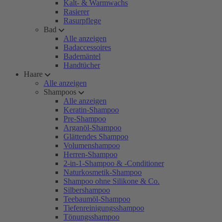
Kalt- & Warmwachs
Rasierer
Rasurpflege
Bad
Alle anzeigen
Badaccessoires
Bademäntel
Handtücher
Haare
Alle anzeigen
Shampoos
Alle anzeigen
Keratin-Shampoo
Pre-Shampoo
Arganöl-Shampoo
Glättendes Shampoo
Volumenshampoo
Herren-Shampoo
2-in-1-Shampoo & -Conditioner
Naturkosmetik-Shampoo
Shampoo ohne Silikone & Co.
Silbershampoo
Teebaumöl-Shampoo
Tiefenreinigungsshampoo
Tönungsshampoo