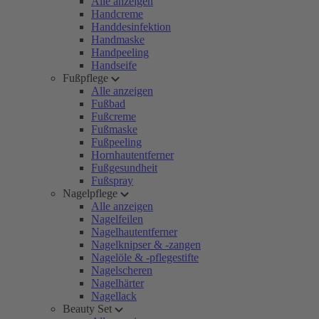
Alle anzeigen
Handcreme
Handdesinfektion
Handmaske
Handpeeling
Handseife
Fußpflege
Alle anzeigen
Fußbad
Fußcreme
Fußmaske
Fußpeeling
Hornhautentferner
Fußgesundheit
Fußspray
Nagelpflege
Alle anzeigen
Nagelfeilen
Nagelhautentferner
Nagelknipser & -zangen
Nagelöle & -pflegestifte
Nagelscheren
Nagelhärter
Nagellack
Beauty Set