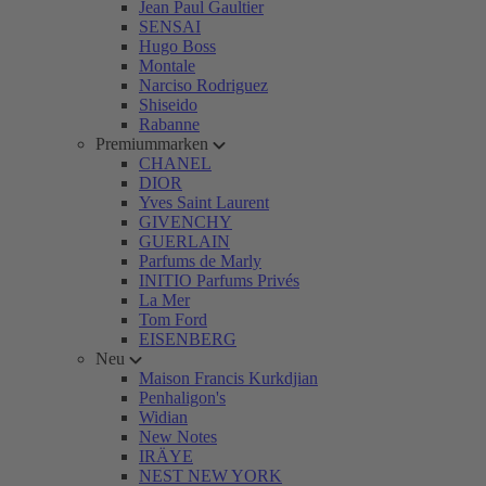
Jean Paul Gaultier
SENSAI
Hugo Boss
Montale
Narciso Rodriguez
Shiseido
Rabanne
Premiummarken
CHANEL
DIOR
Yves Saint Laurent
GIVENCHY
GUERLAIN
Parfums de Marly
INITIO Parfums Privés
La Mer
Tom Ford
EISENBERG
Neu
Maison Francis Kurkdjian
Penhaligon's
Widian
New Notes
IRÄYE
NEST NEW YORK