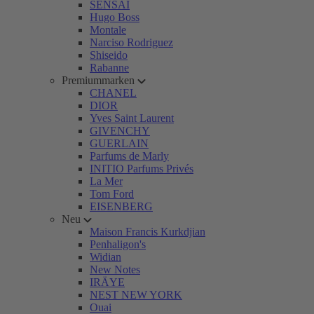
SENSAI
Hugo Boss
Montale
Narciso Rodriguez
Shiseido
Rabanne
Premiummarken
CHANEL
DIOR
Yves Saint Laurent
GIVENCHY
GUERLAIN
Parfums de Marly
INITIO Parfums Privés
La Mer
Tom Ford
EISENBERG
Neu
Maison Francis Kurkdjian
Penhaligon's
Widian
New Notes
IRÄYE
NEST NEW YORK
Ouai