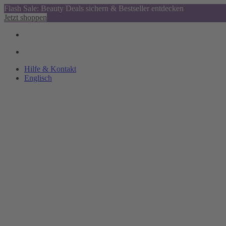
Flash Sale: Beauty Deals sichern & Bestseller entdecken
Jetzt shoppen
Hilfe & Kontakt
Englisch