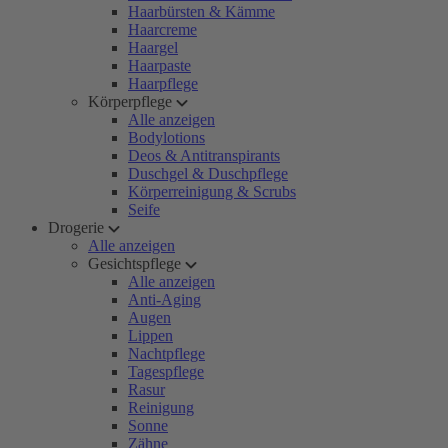
Haarbürsten & Kämme
Haarcreme
Haargel
Haarpaste
Haarpflege
Körperpflege
Alle anzeigen
Bodylotions
Deos & Antitranspirants
Duschgel & Duschpflege
Körperreinigung & Scrubs
Seife
Drogerie
Alle anzeigen
Gesichtspflege
Alle anzeigen
Anti-Aging
Augen
Lippen
Nachtpflege
Tagespflege
Rasur
Reinigung
Sonne
Zähne