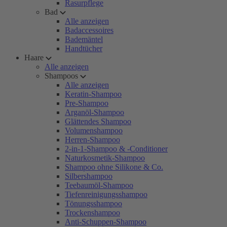
Rasurpflege
Bad
Alle anzeigen
Badaccessoires
Bademäntel
Handtücher
Haare
Alle anzeigen
Shampoos
Alle anzeigen
Keratin-Shampoo
Pre-Shampoo
Arganöl-Shampoo
Glättendes Shampoo
Volumenshampoo
Herren-Shampoo
2-in-1-Shampoo & -Conditioner
Naturkosmetik-Shampoo
Shampoo ohne Silikone & Co.
Silbershampoo
Teebaumöl-Shampoo
Tiefenreinigungsshampoo
Tönungsshampoo
Trockenshampoo
Anti-Schuppen-Shampoo