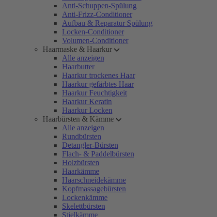
Anti-Schuppen-Spülung
Anti-Frizz-Conditioner
Aufbau & Reparatur Spülung
Locken-Conditioner
Volumen-Conditioner
Haarmaske & Haarkur
Alle anzeigen
Haarbutter
Haarkur trockenes Haar
Haarkur gefärbtes Haar
Haarkur Feuchtigkeit
Haarkur Keratin
Haarkur Locken
Haarbürsten & Kämme
Alle anzeigen
Rundbürsten
Detangler-Bürsten
Flach- & Paddelbürsten
Holzbürsten
Haarkämme
Haarschneidekämme
Kopfmassagebürsten
Lockenkämme
Skelettbürsten
Stielkämme