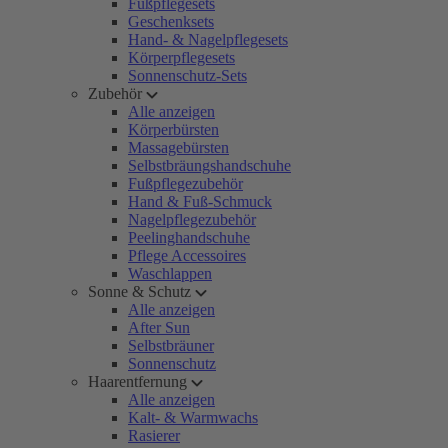
Fußpflegesets
Geschenksets
Hand- & Nagelpflegesets
Körperpflegesets
Sonnenschutz-Sets
Zubehör
Alle anzeigen
Körperbürsten
Massagebürsten
Selbstbräungshandschuhe
Fußpflegezubehör
Hand & Fuß-Schmuck
Nagelpflegezubehör
Peelinghandschuhe
Pflege Accessoires
Waschlappen
Sonne & Schutz
Alle anzeigen
After Sun
Selbstbräuner
Sonnenschutz
Haarentfernung
Alle anzeigen
Kalt- & Warmwachs
Rasierer