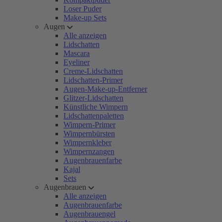
Loser Puder
Make-up Sets
Augen
Alle anzeigen
Lidschatten
Mascara
Eyeliner
Creme-Lidschatten
Lidschatten-Primer
Augen-Make-up-Entferner
Glitzer-Lidschatten
Künstliche Wimpern
Lidschattenpaletten
Wimpern-Primer
Wimpernbürsten
Wimpernkleber
Wimpernzangen
Augenbrauenfarbe
Kajal
Sets
Augenbrauen
Alle anzeigen
Augenbrauenfarbe
Augenbrauengel