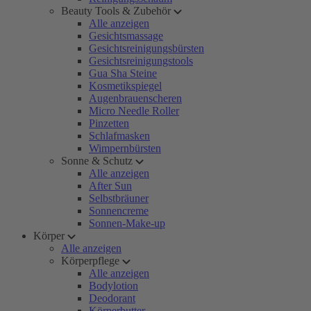
Beauty Tools & Zubehör
Alle anzeigen
Gesichtsmassage
Gesichtsreinigungsbürsten
Gesichtsreinigungstools
Gua Sha Steine
Kosmetikspiegel
Augenbrauenscheren
Micro Needle Roller
Pinzetten
Schlafmasken
Wimpernbürsten
Sonne & Schutz
Alle anzeigen
After Sun
Selbstbräuner
Sonnencreme
Sonnen-Make-up
Körper
Alle anzeigen
Körperpflege
Alle anzeigen
Bodylotion
Deodorant
Körperbutter