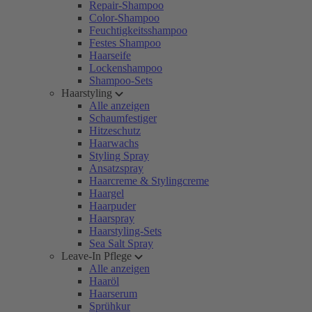
Repair-Shampoo
Color-Shampoo
Feuchtigkeitsshampoo
Festes Shampoo
Haarseife
Lockenshampoo
Shampoo-Sets
Haarstyling
Alle anzeigen
Schaumfestiger
Hitzeschutz
Haarwachs
Styling Spray
Ansatzspray
Haarcreme & Stylingcreme
Haargel
Haarpuder
Haarspray
Haarstyling-Sets
Sea Salt Spray
Leave-In Pflege
Alle anzeigen
Haaröl
Haarserum
Sprühkur