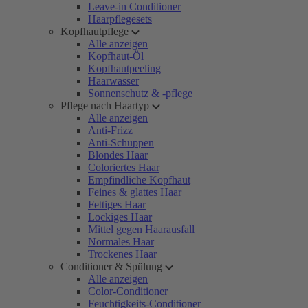
Leave-in Conditioner
Haarpflegesets
Kopfhautpflege
Alle anzeigen
Kopfhaut-Öl
Kopfhautpeeling
Haarwasser
Sonnenschutz & -pflege
Pflege nach Haartyp
Alle anzeigen
Anti-Frizz
Anti-Schuppen
Blondes Haar
Coloriertes Haar
Empfindliche Kopfhaut
Feines & glattes Haar
Fettiges Haar
Lockiges Haar
Mittel gegen Haarausfall
Normales Haar
Trockenes Haar
Conditioner & Spülung
Alle anzeigen
Color-Conditioner
Feuchtigkeits-Conditioner