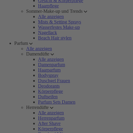
Gesicht & Körperpflege
Haarpflege
Sommer-Make-up und Trends
Alle anzeigen
Mists & Setting Sprays
Wasserfestes Make-up
Nagellack
Beach Hair stylen
Parfum
Alle anzeigen
Damendüfte
Alle anzeigen
Damenparfum
Haarparfum
Bodyspray
Duschgel Frauen
Deodorants
Körperpflege
Duftseifen
Parfum Sets Damen
Herrendüfte
Alle anzeigen
Herrenparfum
After Shave
Körperpflege