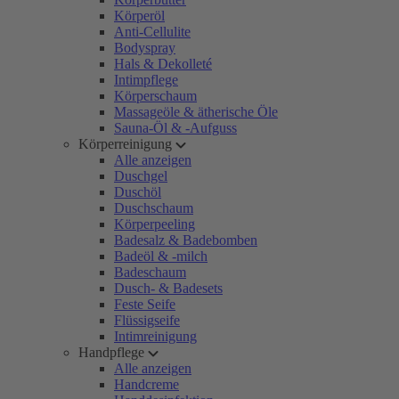
Körperöl
Anti-Cellulite
Bodyspray
Hals & Dekolleté
Intimpflege
Körperschaum
Massageöle & ätherische Öle
Sauna-Öl & -Aufguss
Körperreinigung
Alle anzeigen
Duschgel
Duschöl
Duschschaum
Körperpeeling
Badesalz & Badebomben
Badeöl & -milch
Badeschaum
Dusch- & Badesets
Feste Seife
Flüssigseife
Intimreinigung
Handpflege
Alle anzeigen
Handcreme