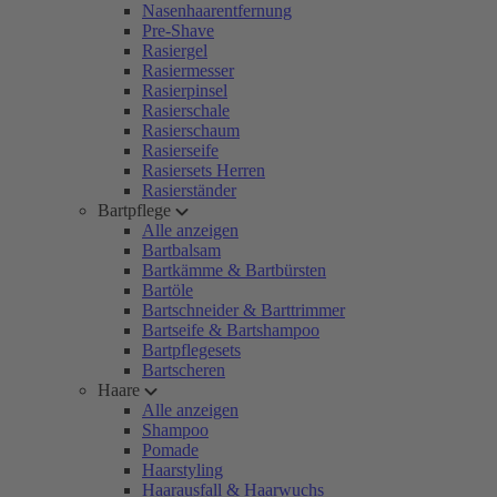
Nasenhaarentfernung
Pre-Shave
Rasiergel
Rasiermesser
Rasierpinsel
Rasierschale
Rasierschaum
Rasierseife
Rasiersets Herren
Rasierständer
Bartpflege
Alle anzeigen
Bartbalsam
Bartkämme & Bartbürsten
Bartöle
Bartschneider & Barttrimmer
Bartseife & Bartshampoo
Bartpflegesets
Bartscheren
Haare
Alle anzeigen
Shampoo
Pomade
Haarstyling
Haarausfall & Haarwuchs