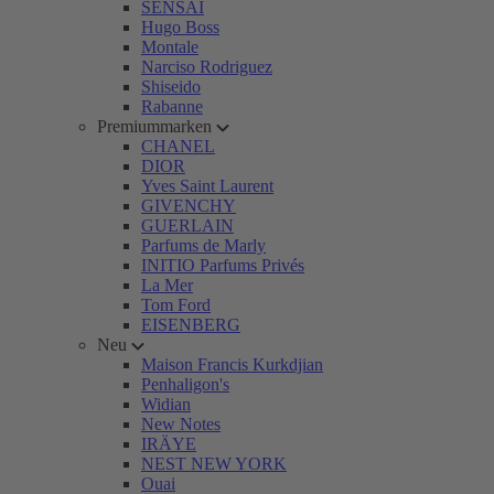
SENSAI
Hugo Boss
Montale
Narciso Rodriguez
Shiseido
Rabanne
Premiummarken
CHANEL
DIOR
Yves Saint Laurent
GIVENCHY
GUERLAIN
Parfums de Marly
INITIO Parfums Privés
La Mer
Tom Ford
EISENBERG
Neu
Maison Francis Kurkdjian
Penhaligon's
Widian
New Notes
IRÄYE
NEST NEW YORK
Ouai