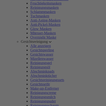
Feuchtigkeitsmasken
Reinigungsmasken
Schlammmasken
Tuchmasken
Anti-Aging-Masken
Anti-Pickel-Masken
Glow Masken
Mitesser-Masken
Overnight Maske
Gesichtsreinigung
Alle anzeigen
Gesichtspeeling
Gesichtswasser
Mizellenwasser
Reinigungsgel
Reinigungsöl
Abschminkpads
Abschminktücher
Gesichtsreinigungssets
Gesichtsseife
Make-up-Entferner
Reinigungscreme
Reinigungsmilch
Reinigungspuder
Reinigungsschaum