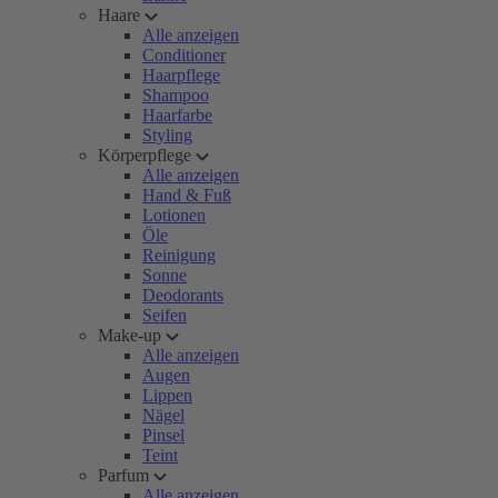
Haare
Alle anzeigen
Conditioner
Haarpflege
Shampoo
Haarfarbe
Styling
Körperpflege
Alle anzeigen
Hand & Fuß
Lotionen
Öle
Reinigung
Sonne
Deodorants
Seifen
Make-up
Alle anzeigen
Augen
Lippen
Nägel
Pinsel
Teint
Parfum
Alle anzeigen