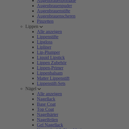
Augenbrauenpomade
Augenbrauenpuder
Augenbrauenstifte
Augenbrauenscheren
Pinzetten
Lippen
Alle anzeigen
Lippenstifte
Lipgloss
Lipliner
Lip-Plumper
Liquid Lipstick
Lippen Zubehör
Lippen-Primer
Lippenbalsam
Matter Lippenstift
Lippenstift-Sets
Nägel
Alle anzeigen
Nagellack
Base Coat
Top Coat
Nagelhärter
Nagelfeilen
Gel Nagellack