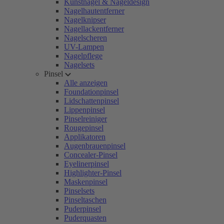
Kunstnägel & Nageldesign
Nagelhautentferner
Nagelknipser
Nagellackentferner
Nagelscheren
UV-Lampen
Nagelpflege
Nagelsets
Pinsel
Alle anzeigen
Foundationpinsel
Lidschattenpinsel
Lippenpinsel
Pinselreiniger
Rougepinsel
Applikatoren
Augenbrauenpinsel
Concealer-Pinsel
Eyelinerpinsel
Highlighter-Pinsel
Maskenpinsel
Pinselsets
Pinseltaschen
Puderpinsel
Puderquasten