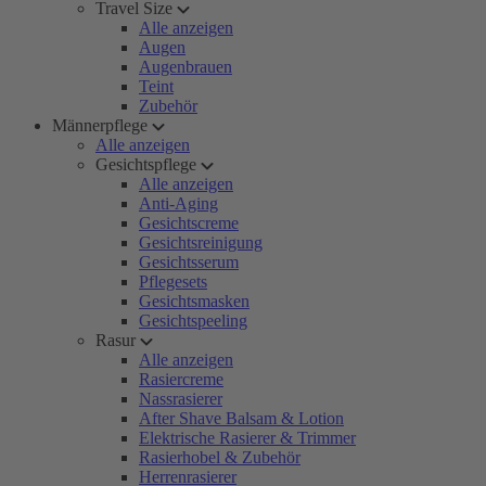
Travel Size
Alle anzeigen
Augen
Augenbrauen
Teint
Zubehör
Männerpflege
Alle anzeigen
Gesichtspflege
Alle anzeigen
Anti-Aging
Gesichtscreme
Gesichtsreinigung
Gesichtsserum
Pflegesets
Gesichtsmasken
Gesichtspeeling
Rasur
Alle anzeigen
Rasiercreme
Nassrasierer
After Shave Balsam & Lotion
Elektrische Rasierer & Trimmer
Rasierhobel & Zubehör
Herrenrasierer