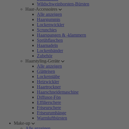
Wildschweinborsten-Bürsten
Haar-Accessoires
Alle anzeigen
Haargummis
Lockenwickler
Scrunchies
Haarspangen & -klammern
Sprühflaschen
Haarnadeln
Lockenbänder
Zubehör
Haarstyling-Geräte
Alle anzeigen
Glätteisen
Lockenstäbe
Heizwickler
Haartrockner
Haarschneidemaschine
Diffusor-Fön
Effilierschere
Friseurschere
Friseurumhänge
Warmluftbürsten
Make-up
Alle anzeigen