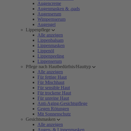
Augencreme
Augenmasken & -pads
Augenserum
Wimpernserum
Augengel
Lippenpflege
Alle anzeigen
Lippenbalsam
Lippenmasken
Lippenöl
Lippenpeeling
Lippenserum
Pflege nach Hautbedürfnis/Hauttyp
Alle anzeigen
Für fettige Haut
Für Mischhaut
Für sensible Haut
Für trockene Haut
Für unreine Haut
Anti-Aging-Gesichtspflege
Gegen Rötungen
Mit Sonnenschutz
Gesichtsmasken
Alle anzeigen
Augen- & Lippenmasken