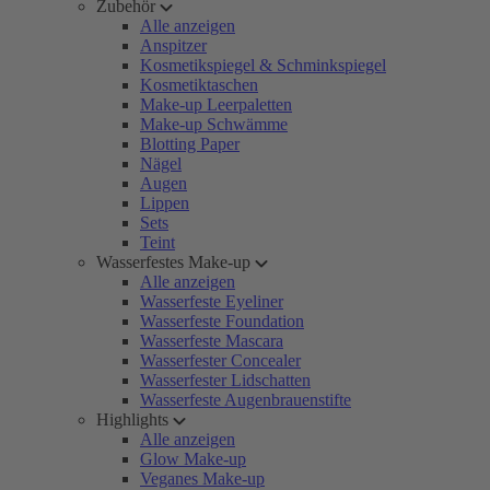
Zubehör
Alle anzeigen
Anspitzer
Kosmetikspiegel & Schminkspiegel
Kosmetiktaschen
Make-up Leerpaletten
Make-up Schwämme
Blotting Paper
Nägel
Augen
Lippen
Sets
Teint
Wasserfestes Make-up
Alle anzeigen
Wasserfeste Eyeliner
Wasserfeste Foundation
Wasserfeste Mascara
Wasserfester Concealer
Wasserfester Lidschatten
Wasserfeste Augenbrauenstifte
Highlights
Alle anzeigen
Glow Make-up
Veganes Make-up