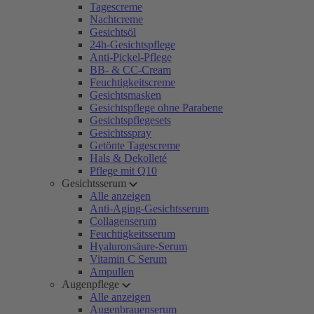
Tagescreme
Nachtcreme
Gesichtsöl
24h-Gesichtspflege
Anti-Pickel-Pflege
BB- & CC-Cream
Feuchtigkeitscreme
Gesichtsmasken
Gesichtspflege ohne Parabene
Gesichtspflegesets
Gesichtsspray
Getönte Tagescreme
Hals & Dekolleté
Pflege mit Q10
Gesichtsserum
Alle anzeigen
Anti-Aging-Gesichtsserum
Collagenserum
Feuchtigkeitsserum
Hyaluronsäure-Serum
Vitamin C Serum
Ampullen
Augenpflege
Alle anzeigen
Augenbrauenserum