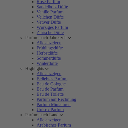
Rose Parfum
Sandelholz Düfte
Vanille Parfum
Veilchen Düfte
Vetiver Düfte
Würziges Parfum
Zitrische Düfte
Parfum nach Jahreszeit
Alle anzeigen
Frühlingsdüfte
Herbstdüfte
Sommerdüfte
Winterdüfte
Highlights
Alle anzeigen
Beliebtes Parfum
Eau de Cologne
Eau de Parfum
Eau de Toilette
Parfum auf Rechnung
Parfum Miniaturen
Unisex Parfum
Parfum nach Land
Alle anzeigen
Arabisches Parfum