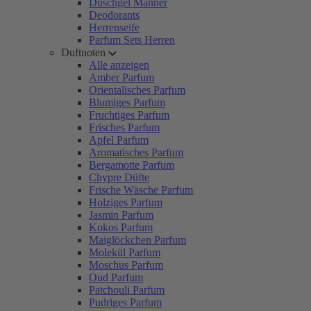
Duschgel Männer
Deodorants
Herrenseife
Parfum Sets Herren
Duftnoten
Alle anzeigen
Amber Parfum
Orientalisches Parfum
Blumiges Parfum
Fruchtiges Parfum
Frisches Parfum
Apfel Parfum
Aromatisches Parfum
Bergamotte Parfum
Chypre Düfte
Frische Wäsche Parfum
Holziges Parfum
Jasmin Parfum
Kokos Parfum
Maiglöckchen Parfum
Molekül Parfum
Moschus Parfum
Oud Parfum
Patchouli Parfum
Pudriges Parfum