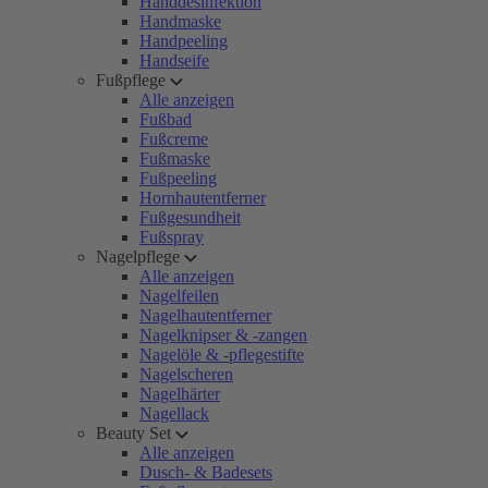
Handdesinfektion
Handmaske
Handpeeling
Handseife
Fußpflege
Alle anzeigen
Fußbad
Fußcreme
Fußmaske
Fußpeeling
Hornhautentferner
Fußgesundheit
Fußspray
Nagelpflege
Alle anzeigen
Nagelfeilen
Nagelhautentferner
Nagelknipser & -zangen
Nagelöle & -pflegestifte
Nagelscheren
Nagelhärter
Nagellack
Beauty Set
Alle anzeigen
Dusch- & Badesets