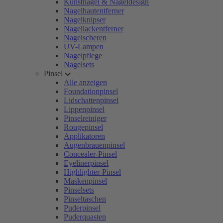
Kunstnägel & Nageldesign
Nagelhautentferner
Nagelknipser
Nagellackentferner
Nagelscheren
UV-Lampen
Nagelpflege
Nagelsets
Pinsel
Alle anzeigen
Foundationpinsel
Lidschattenpinsel
Lippenpinsel
Pinselreiniger
Rougepinsel
Applikatoren
Augenbrauenpinsel
Concealer-Pinsel
Eyelinerpinsel
Highlighter-Pinsel
Maskenpinsel
Pinselsets
Pinseltaschen
Puderpinsel
Puderquasten