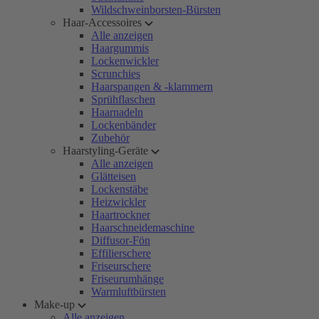
Wildschweinborsten-Bürsten
Haar-Accessoires
Alle anzeigen
Haargummis
Lockenwickler
Scrunchies
Haarspangen & -klammern
Sprühflaschen
Haarnadeln
Lockenbänder
Zubehör
Haarstyling-Geräte
Alle anzeigen
Glätteisen
Lockenstäbe
Heizwickler
Haartrockner
Haarschneidemaschine
Diffusor-Fön
Effilierschere
Friseurschere
Friseurumhänge
Warmluftbürsten
Make-up
Alle anzeigen