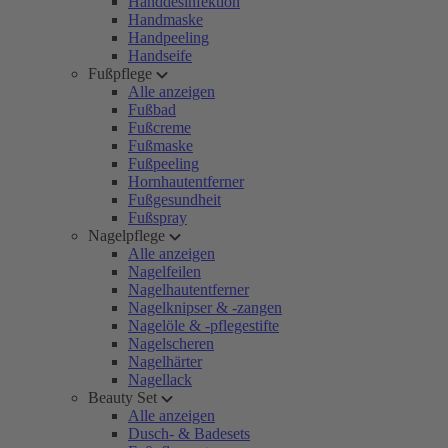
Handdesinfektion
Handmaske
Handpeeling
Handseife
Fußpflege
Alle anzeigen
Fußbad
Fußcreme
Fußmaske
Fußpeeling
Hornhautentferner
Fußgesundheit
Fußspray
Nagelpflege
Alle anzeigen
Nagelfeilen
Nagelhautentferner
Nagelknipser & -zangen
Nagelöle & -pflegestifte
Nagelscheren
Nagelhärter
Nagellack
Beauty Set
Alle anzeigen
Dusch- & Badesets