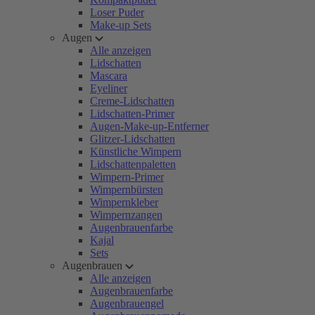
Loser Puder
Make-up Sets
Augen
Alle anzeigen
Lidschatten
Mascara
Eyeliner
Creme-Lidschatten
Lidschatten-Primer
Augen-Make-up-Entferner
Glitzer-Lidschatten
Künstliche Wimpern
Lidschattenpaletten
Wimpern-Primer
Wimpernbürsten
Wimpernkleber
Wimpernzangen
Augenbrauenfarbe
Kajal
Sets
Augenbrauen
Alle anzeigen
Augenbrauenfarbe
Augenbrauengel