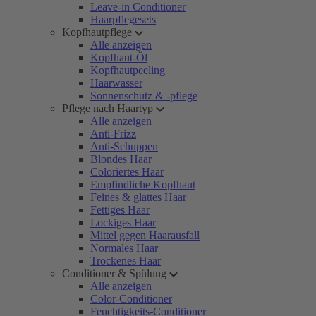
Leave-in Conditioner
Haarpflegesets
Kopfhautpflege
Alle anzeigen
Kopfhaut-Öl
Kopfhautpeeling
Haarwasser
Sonnenschutz & -pflege
Pflege nach Haartyp
Alle anzeigen
Anti-Frizz
Anti-Schuppen
Blondes Haar
Coloriertes Haar
Empfindliche Kopfhaut
Feines & glattes Haar
Fettiges Haar
Lockiges Haar
Mittel gegen Haarausfall
Normales Haar
Trockenes Haar
Conditioner & Spülung
Alle anzeigen
Color-Conditioner
Feuchtigkeits-Conditioner