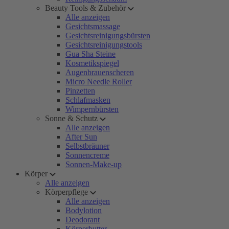
Beauty Tools & Zubehör
Alle anzeigen
Gesichtsmassage
Gesichtsreinigungsbürsten
Gesichtsreinigungstools
Gua Sha Steine
Kosmetikspiegel
Augenbrauenscheren
Micro Needle Roller
Pinzetten
Schlafmasken
Wimpernbürsten
Sonne & Schutz
Alle anzeigen
After Sun
Selbstbräuner
Sonnencreme
Sonnen-Make-up
Körper
Alle anzeigen
Körperpflege
Alle anzeigen
Bodylotion
Deodorant
Körperbutter