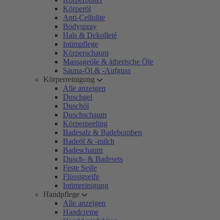
Körperöl
Anti-Cellulite
Bodyspray
Hals & Dekolleté
Intimpflege
Körperschaum
Massageöle & ätherische Öle
Sauna-Öl & -Aufguss
Körperreinigung
Alle anzeigen
Duschgel
Duschöl
Duschschaum
Körperpeeling
Badesalz & Badebomben
Badeöl & -milch
Badeschaum
Dusch- & Badesets
Feste Seife
Flüssigseife
Intimreinigung
Handpflege
Alle anzeigen
Handcreme