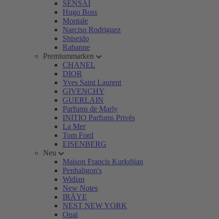
SENSAI
Hugo Boss
Montale
Narciso Rodriguez
Shiseido
Rabanne
Premiummarken
CHANEL
DIOR
Yves Saint Laurent
GIVENCHY
GUERLAIN
Parfums de Marly
INITIO Parfums Privés
La Mer
Tom Ford
EISENBERG
Neu
Maison Francis Kurkdjian
Penhaligon's
Widian
New Notes
IRÄYE
NEST NEW YORK
Ouai