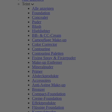
Teint
Alle anzeigen
Foundation
Concealer
Puder
Blush
Highlighter
BB- & CC-Cream
Camouflage Make-up
Color Corrector
Contouring
Contouring Paletten
Fixing Spray & Fixierpuder
Make-up Entferner
Mineralpuder
Primer
Abdeckprodukte
Accessoires
Anti-Aging Make-up
Bronzer
Compact-Foundation
Creme-Foundation
Effektprodukte
Flüssige Foundation
Kompaktpuder