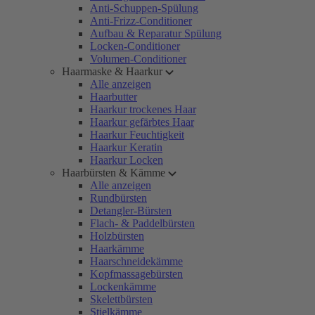
Anti-Schuppen-Spülung
Anti-Frizz-Conditioner
Aufbau & Reparatur Spülung
Locken-Conditioner
Volumen-Conditioner
Haarmaske & Haarkur
Alle anzeigen
Haarbutter
Haarkur trockenes Haar
Haarkur gefärbtes Haar
Haarkur Feuchtigkeit
Haarkur Keratin
Haarkur Locken
Haarbürsten & Kämme
Alle anzeigen
Rundbürsten
Detangler-Bürsten
Flach- & Paddelbürsten
Holzbürsten
Haarkämme
Haarschneidekämme
Kopfmassagebürsten
Lockenkämme
Skelettbürsten
Stielkämme