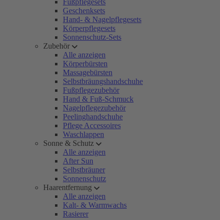
Fußpflegesets
Geschenksets
Hand- & Nagelpflegesets
Körperpflegesets
Sonnenschutz-Sets
Zubehör
Alle anzeigen
Körperbürsten
Massagebürsten
Selbstbräungshandschuhe
Fußpflegezubehör
Hand & Fuß-Schmuck
Nagelpflegezubehör
Peelinghandschuhe
Pflege Accessoires
Waschlappen
Sonne & Schutz
Alle anzeigen
After Sun
Selbstbräuner
Sonnenschutz
Haarentfernung
Alle anzeigen
Kalt- & Warmwachs
Rasierer