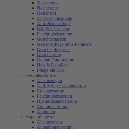
Tagescreme
Nachtcreme
Gesichtsöl
24h-Gesichtspflege
Anti-Pickel-Pflege
BB- & CC-Cream
Feuchtigkeitscreme
Gesichtsmasken
Gesichtspflege ohne Parabene
Gesichtspflegesets
Gesichtsspray
Getönte Tagescreme
Hals & Dekolleté
Pflege mit Q10
Gesichtsserum
Alle anzeigen
Anti-Aging-Gesichtsserum
Collagenserum
Feuchtigkeitsserum
Hyaluronsäure-Serum
Vitamin C Serum
Ampullen
Augenpflege
Alle anzeigen
Augenbrauenserum