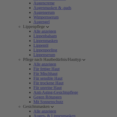
Augencreme
Augenmasken & -pads
Augenserum
Wimpernserum
Augengel
Lippenpflege
Alle anzeigen
Lippenbalsam
Lippenmasken
Lippenöl
Lippenpeeling
Lippenserum
Pflege nach Hautbedürfnis/Hauttyp
Alle anzeigen
Für fettige Haut
Für Mischhaut
Für sensible Haut
Für trockene Haut
Für unreine Haut
Anti-Aging-Gesichtspflege
Gegen Rötungen
Mit Sonnenschutz
Gesichtsmasken
Alle anzeigen
Augen- & Lippenmasken