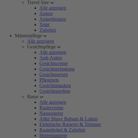
Travel Size
Alle anzeigen
Augen
Augenbrauen
Teint
Zubehör
Männerpflege
Alle anzeigen
Gesichtspflege
Alle anzeigen
Anti-Aging
Gesichtscreme
Gesichtsreinigung
Gesichtsserum
Pflegesets
Gesichtsmasken
Gesichtspeeling
Rasur
Alle anzeigen
Rasiercreme
Nassrasierer
After Shave Balsam & Lotion
Elektrische Rasierer & Trimmer
Rasierhobel & Zubehör
Herrenrasierer