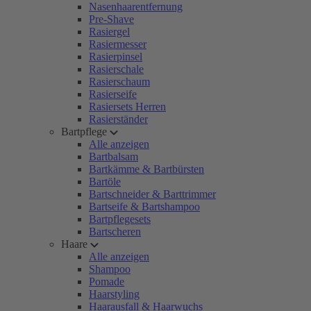
Nasenhaarentfernung
Pre-Shave
Rasiergel
Rasiermesser
Rasierpinsel
Rasierschale
Rasierschaum
Rasierseife
Rasiersets Herren
Rasierständer
Bartpflege
Alle anzeigen
Bartbalsam
Bartkämme & Bartbürsten
Bartöle
Bartschneider & Barttrimmer
Bartseife & Bartshampoo
Bartpflegesets
Bartscheren
Haare
Alle anzeigen
Shampoo
Pomade
Haarstyling
Haarausfall & Haarwuchs