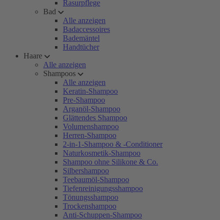
Rasurpflege
Bad
Alle anzeigen
Badaccessoires
Bademäntel
Handtücher
Haare
Alle anzeigen
Shampoos
Alle anzeigen
Keratin-Shampoo
Pre-Shampoo
Arganöl-Shampoo
Glättendes Shampoo
Volumenshampoo
Herren-Shampoo
2-in-1-Shampoo & -Conditioner
Naturkosmetik-Shampoo
Shampoo ohne Silikone & Co.
Silbershampoo
Teebaumöl-Shampoo
Tiefenreinigungsshampoo
Tönungsshampoo
Trockenshampoo
Anti-Schuppen-Shampoo