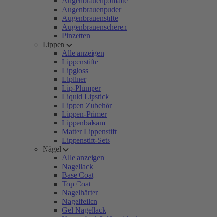
Augenbrauenpomade
Augenbrauenpuder
Augenbrauenstifte
Augenbrauenscheren
Pinzetten
Lippen
Alle anzeigen
Lippenstifte
Lipgloss
Lipliner
Lip-Plumper
Liquid Lipstick
Lippen Zubehör
Lippen-Primer
Lippenbalsam
Matter Lippenstift
Lippenstift-Sets
Nägel
Alle anzeigen
Nagellack
Base Coat
Top Coat
Nagelhärter
Nagelfeilen
Gel Nagellack