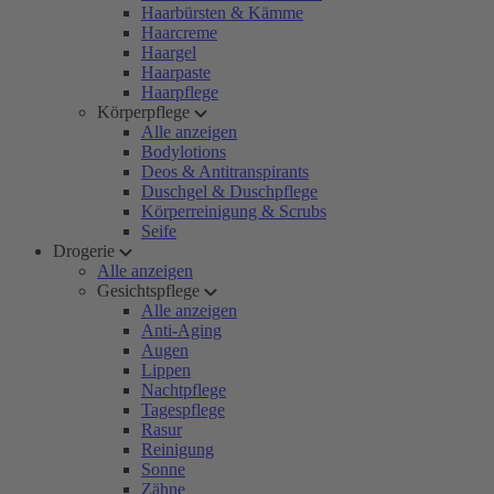
Haarbürsten & Kämme
Haarcreme
Haargel
Haarpaste
Haarpflege
Körperpflege
Alle anzeigen
Bodylotions
Deos & Antitranspirants
Duschgel & Duschpflege
Körperreinigung & Scrubs
Seife
Drogerie
Alle anzeigen
Gesichtspflege
Alle anzeigen
Anti-Aging
Augen
Lippen
Nachtpflege
Tagespflege
Rasur
Reinigung
Sonne
Zähne