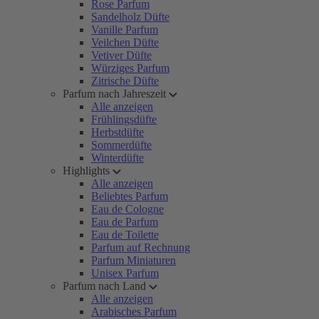
Rose Parfum
Sandelholz Düfte
Vanille Parfum
Veilchen Düfte
Vetiver Düfte
Würziges Parfum
Zitrische Düfte
Parfum nach Jahreszeit
Alle anzeigen
Frühlingsdüfte
Herbstdüfte
Sommerdüfte
Winterdüfte
Highlights
Alle anzeigen
Beliebtes Parfum
Eau de Cologne
Eau de Parfum
Eau de Toilette
Parfum auf Rechnung
Parfum Miniaturen
Unisex Parfum
Parfum nach Land
Alle anzeigen
Arabisches Parfum