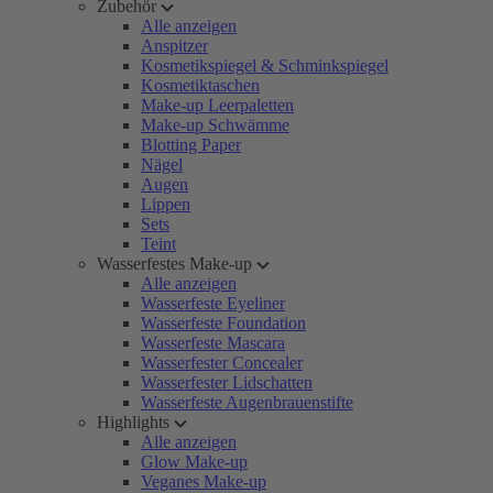
Zubehör
Alle anzeigen
Anspitzer
Kosmetikspiegel & Schminkspiegel
Kosmetiktaschen
Make-up Leerpaletten
Make-up Schwämme
Blotting Paper
Nägel
Augen
Lippen
Sets
Teint
Wasserfestes Make-up
Alle anzeigen
Wasserfeste Eyeliner
Wasserfeste Foundation
Wasserfeste Mascara
Wasserfester Concealer
Wasserfester Lidschatten
Wasserfeste Augenbrauenstifte
Highlights
Alle anzeigen
Glow Make-up
Veganes Make-up