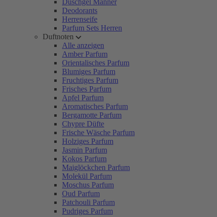
Duschgel Männer
Deodorants
Herrenseife
Parfum Sets Herren
Duftnoten
Alle anzeigen
Amber Parfum
Orientalisches Parfum
Blumiges Parfum
Fruchtiges Parfum
Frisches Parfum
Apfel Parfum
Aromatisches Parfum
Bergamotte Parfum
Chypre Düfte
Frische Wäsche Parfum
Holziges Parfum
Jasmin Parfum
Kokos Parfum
Maiglöckchen Parfum
Molekül Parfum
Moschus Parfum
Oud Parfum
Patchouli Parfum
Pudriges Parfum