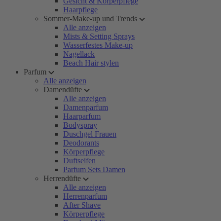
Gesicht & Körperpflege
Haarpflege
Sommer-Make-up und Trends
Alle anzeigen
Mists & Setting Sprays
Wasserfestes Make-up
Nagellack
Beach Hair stylen
Parfum
Alle anzeigen
Damendüfte
Alle anzeigen
Damenparfum
Haarparfum
Bodyspray
Duschgel Frauen
Deodorants
Körperpflege
Duftseifen
Parfum Sets Damen
Herrendüfte
Alle anzeigen
Herrenparfum
After Shave
Körperpflege