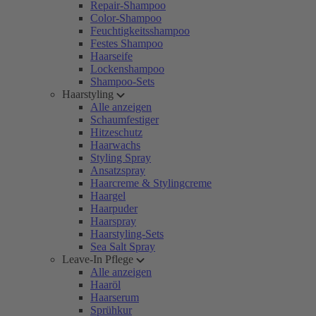
Repair-Shampoo
Color-Shampoo
Feuchtigkeitsshampoo
Festes Shampoo
Haarseife
Lockenshampoo
Shampoo-Sets
Haarstyling
Alle anzeigen
Schaumfestiger
Hitzeschutz
Haarwachs
Styling Spray
Ansatzspray
Haarcreme & Stylingcreme
Haargel
Haarpuder
Haarspray
Haarstyling-Sets
Sea Salt Spray
Leave-In Pflege
Alle anzeigen
Haaröl
Haarserum
Sprühkur