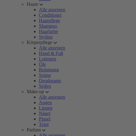
Haare
Alle anzeigen
Conditioner
Haarpflege
Shampoo
Haarfarbe
Styling
Körperpflege
Alle anzeigen
Hand & Fuß
Lotionen
Öle
Reinigung
Sonne
Deodorants
Seifen
Make-up
Alle anzeigen
Augen
Lippen
Nägel
Pinsel
Teint
Parfum
Alle anzeigen