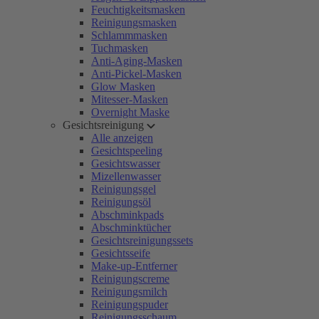
Feuchtigkeitsmasken
Reinigungsmasken
Schlammmasken
Tuchmasken
Anti-Aging-Masken
Anti-Pickel-Masken
Glow Masken
Mitesser-Masken
Overnight Maske
Gesichtsreinigung
Alle anzeigen
Gesichtspeeling
Gesichtswasser
Mizellenwasser
Reinigungsgel
Reinigungsöl
Abschminkpads
Abschminktücher
Gesichtsreinigungssets
Gesichtsseife
Make-up-Entferner
Reinigungscreme
Reinigungsmilch
Reinigungspuder
Reinigungsschaum