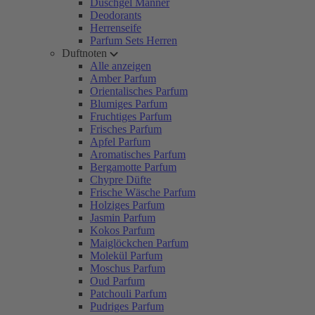
Duschgel Männer
Deodorants
Herrenseife
Parfum Sets Herren
Duftnoten
Alle anzeigen
Amber Parfum
Orientalisches Parfum
Blumiges Parfum
Fruchtiges Parfum
Frisches Parfum
Apfel Parfum
Aromatisches Parfum
Bergamotte Parfum
Chypre Düfte
Frische Wäsche Parfum
Holziges Parfum
Jasmin Parfum
Kokos Parfum
Maiglöckchen Parfum
Molekül Parfum
Moschus Parfum
Oud Parfum
Patchouli Parfum
Pudriges Parfum