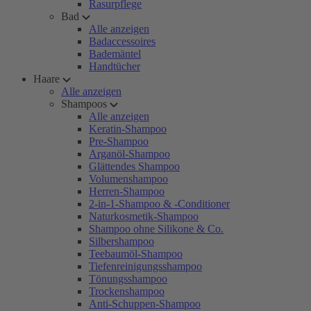
Rasurpflege
Bad
Alle anzeigen
Badaccessoires
Bademäntel
Handtücher
Haare
Alle anzeigen
Shampoos
Alle anzeigen
Keratin-Shampoo
Pre-Shampoo
Arganöl-Shampoo
Glättendes Shampoo
Volumenshampoo
Herren-Shampoo
2-in-1-Shampoo & -Conditioner
Naturkosmetik-Shampoo
Shampoo ohne Silikone & Co.
Silbershampoo
Teebaumöl-Shampoo
Tiefenreinigungsshampoo
Tönungsshampoo
Trockenshampoo
Anti-Schuppen-Shampoo