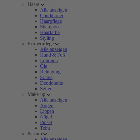
Haare
Alle anzeigen
Conditioner
Haarpflege
Shampoo
Haarfarbe
Styling
Körperpflege
Alle anzeigen
Hand & Fuß
Lotionen
Öle
Reinigung
Sonne
Deodorants
Seifen
Make-up
Alle anzeigen
Augen
Lippen
Nägel
Pinsel
Teint
Parfum
Alle anzeigen