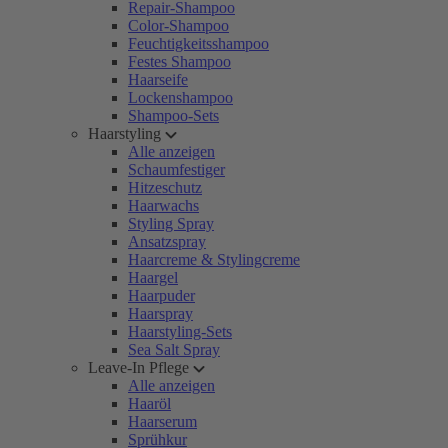
Repair-Shampoo
Color-Shampoo
Feuchtigkeitsshampoo
Festes Shampoo
Haarseife
Lockenshampoo
Shampoo-Sets
Haarstyling
Alle anzeigen
Schaumfestiger
Hitzeschutz
Haarwachs
Styling Spray
Ansatzspray
Haarcreme & Stylingcreme
Haargel
Haarpuder
Haarspray
Haarstyling-Sets
Sea Salt Spray
Leave-In Pflege
Alle anzeigen
Haaröl
Haarserum
Sprühkur