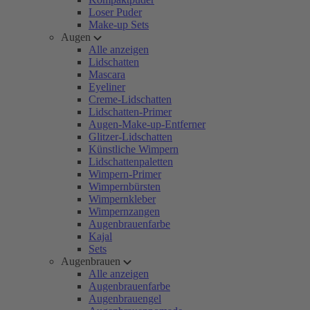
Loser Puder
Make-up Sets
Augen
Alle anzeigen
Lidschatten
Mascara
Eyeliner
Creme-Lidschatten
Lidschatten-Primer
Augen-Make-up-Entferner
Glitzer-Lidschatten
Künstliche Wimpern
Lidschattenpaletten
Wimpern-Primer
Wimpernbürsten
Wimpernkleber
Wimpernzangen
Augenbrauenfarbe
Kajal
Sets
Augenbrauen
Alle anzeigen
Augenbrauenfarbe
Augenbrauengel