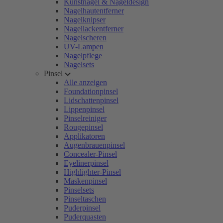
Kunstnägel & Nageldesign
Nagelhautentferner
Nagelknipser
Nagellackentferner
Nagelscheren
UV-Lampen
Nagelpflege
Nagelsets
Pinsel
Alle anzeigen
Foundationpinsel
Lidschattenpinsel
Lippenpinsel
Pinselreiniger
Rougepinsel
Applikatoren
Augenbrauenpinsel
Concealer-Pinsel
Eyelinerpinsel
Highlighter-Pinsel
Maskenpinsel
Pinselsets
Pinseltaschen
Puderpinsel
Puderquasten