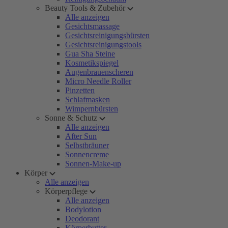
Beauty Tools & Zubehör
Alle anzeigen
Gesichtsmassage
Gesichtsreinigungsbürsten
Gesichtsreinigungstools
Gua Sha Steine
Kosmetikspiegel
Augenbrauenscheren
Micro Needle Roller
Pinzetten
Schlafmasken
Wimpernbürsten
Sonne & Schutz
Alle anzeigen
After Sun
Selbstbräuner
Sonnencreme
Sonnen-Make-up
Körper
Alle anzeigen
Körperpflege
Alle anzeigen
Bodylotion
Deodorant
Körperbutter