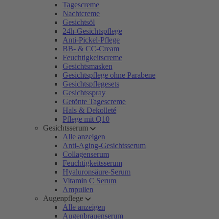
Tagescreme
Nachtcreme
Gesichtsöl
24h-Gesichtspflege
Anti-Pickel-Pflege
BB- & CC-Cream
Feuchtigkeitscreme
Gesichtsmasken
Gesichtspflege ohne Parabene
Gesichtspflegesets
Gesichtsspray
Getönte Tagescreme
Hals & Dekolleté
Pflege mit Q10
Gesichtsserum
Alle anzeigen
Anti-Aging-Gesichtsserum
Collagenserum
Feuchtigkeitsserum
Hyaluronsäure-Serum
Vitamin C Serum
Ampullen
Augenpflege
Alle anzeigen
Augenbrauenserum