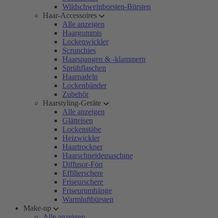
Wildschweinborsten-Bürsten
Haar-Accessoires
Alle anzeigen
Haargummis
Lockenwickler
Scrunchies
Haarspangen & -klammern
Sprühflaschen
Haarnadeln
Lockenbänder
Zubehör
Haarstyling-Geräte
Alle anzeigen
Glätteisen
Lockenstäbe
Heizwickler
Haartrockner
Haarschneidemaschine
Diffusor-Fön
Effilierschere
Friseurschere
Friseurumhänge
Warmluftbürsten
Make-up
Alle anzeigen