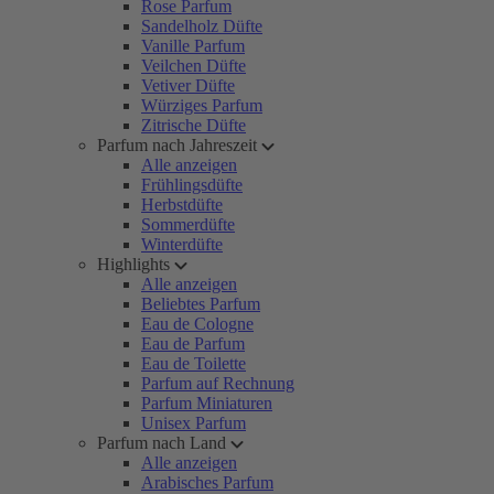
Rose Parfum
Sandelholz Düfte
Vanille Parfum
Veilchen Düfte
Vetiver Düfte
Würziges Parfum
Zitrische Düfte
Parfum nach Jahreszeit
Alle anzeigen
Frühlingsdüfte
Herbstdüfte
Sommerdüfte
Winterdüfte
Highlights
Alle anzeigen
Beliebtes Parfum
Eau de Cologne
Eau de Parfum
Eau de Toilette
Parfum auf Rechnung
Parfum Miniaturen
Unisex Parfum
Parfum nach Land
Alle anzeigen
Arabisches Parfum