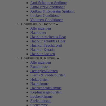
Anti-Schuppen-Spülung
Anti-Frizz-Conditioner
Aufbau & Reparatur Spülung
Locken-Conditioner
Volumen-Conditioner
Haarmaske & Haarkur
Alle anzeigen
Haarbutter
Haarkur trockenes Haar
Haarkur gefärbtes Haar
Haarkur Feuchtigkeit
Haarkur Keratin
Haarkur Locken
Haarbürsten & Kämme
Alle anzeigen
Rundbürsten
Detangler-Bürsten
Flach- & Paddelbürsten
Holzbürsten
Haarkämme
Haarschneidekämme
Kopfmassagebürsten
Lockenkämme
Skelettbürsten
Stielkämme