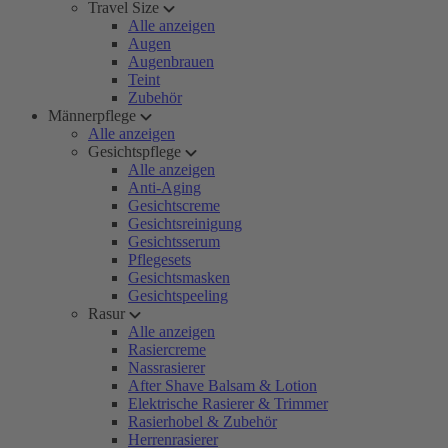
Travel Size
Alle anzeigen
Augen
Augenbrauen
Teint
Zubehör
Männerpflege
Alle anzeigen
Gesichtspflege
Alle anzeigen
Anti-Aging
Gesichtscreme
Gesichtsreinigung
Gesichtsserum
Pflegesets
Gesichtsmasken
Gesichtspeeling
Rasur
Alle anzeigen
Rasiercreme
Nassrasierer
After Shave Balsam & Lotion
Elektrische Rasierer & Trimmer
Rasierhobel & Zubehör
Herrenrasierer