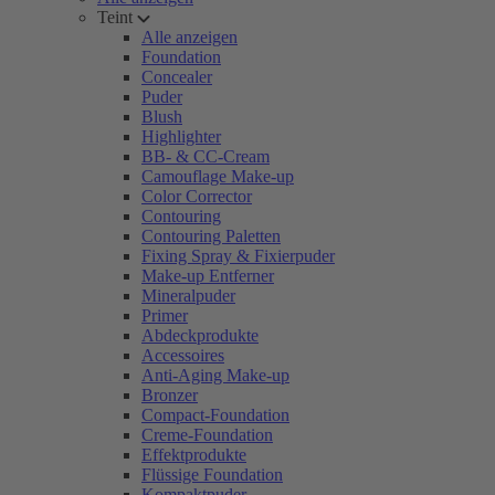
Teint
Alle anzeigen
Foundation
Concealer
Puder
Blush
Highlighter
BB- & CC-Cream
Camouflage Make-up
Color Corrector
Contouring
Contouring Paletten
Fixing Spray & Fixierpuder
Make-up Entferner
Mineralpuder
Primer
Abdeckprodukte
Accessoires
Anti-Aging Make-up
Bronzer
Compact-Foundation
Creme-Foundation
Effektprodukte
Flüssige Foundation
Kompaktpuder