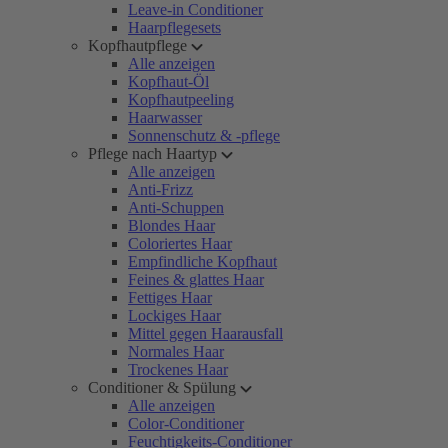
Leave-in Conditioner
Haarpflegesets
Kopfhautpflege
Alle anzeigen
Kopfhaut-Öl
Kopfhautpeeling
Haarwasser
Sonnenschutz & -pflege
Pflege nach Haartyp
Alle anzeigen
Anti-Frizz
Anti-Schuppen
Blondes Haar
Coloriertes Haar
Empfindliche Kopfhaut
Feines & glattes Haar
Fettiges Haar
Lockiges Haar
Mittel gegen Haarausfall
Normales Haar
Trockenes Haar
Conditioner & Spülung
Alle anzeigen
Color-Conditioner
Feuchtigkeits-Conditioner