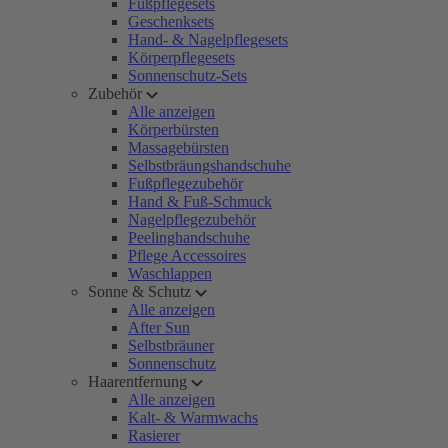
Fußpflegesets
Geschenksets
Hand- & Nagelpflegesets
Körperpflegesets
Sonnenschutz-Sets
Zubehör
Alle anzeigen
Körperbürsten
Massagebürsten
Selbstbräungshandschuhe
Fußpflegezubehör
Hand & Fuß-Schmuck
Nagelpflegezubehör
Peelinghandschuhe
Pflege Accessoires
Waschlappen
Sonne & Schutz
Alle anzeigen
After Sun
Selbstbräuner
Sonnenschutz
Haarentfernung
Alle anzeigen
Kalt- & Warmwachs
Rasierer