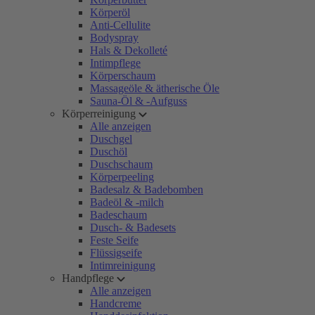
Körperöl
Anti-Cellulite
Bodyspray
Hals & Dekolleté
Intimpflege
Körperschaum
Massageöle & ätherische Öle
Sauna-Öl & -Aufguss
Körperreinigung
Alle anzeigen
Duschgel
Duschöl
Duschschaum
Körperpeeling
Badesalz & Badebomben
Badeöl & -milch
Badeschaum
Dusch- & Badesets
Feste Seife
Flüssigseife
Intimreinigung
Handpflege
Alle anzeigen
Handcreme