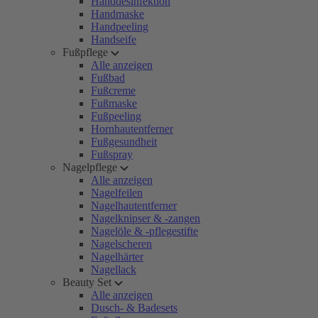
Handdesinfektion
Handmaske
Handpeeling
Handseife
Fußpflege
Alle anzeigen
Fußbad
Fußcreme
Fußmaske
Fußpeeling
Hornhautentferner
Fußgesundheit
Fußspray
Nagelpflege
Alle anzeigen
Nagelfeilen
Nagelhautentferner
Nagelknipser & -zangen
Nagelöle & -pflegestifte
Nagelscheren
Nagelhärter
Nagellack
Beauty Set
Alle anzeigen
Dusch- & Badesets