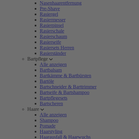
Nasenhaarentfernung
Pre-Shave
Rasiergel
Rasiermesser
Rasierpinsel
Rasierschale
Rasierschaum
Rasierseife
Rasiersets Herren
Rasierständer
Bartpflege
Alle anzeigen
Bartbalsam
Bartkämme & Bartbürsten
Bartöle
Bartschneider & Barttrimmer
Bartseife & Bartshampoo
Bartpflegesets
Bartscheren
Haare
Alle anzeigen
Shampoo
Pomade
Haarstyling
Haarausfall & Haarwuchs