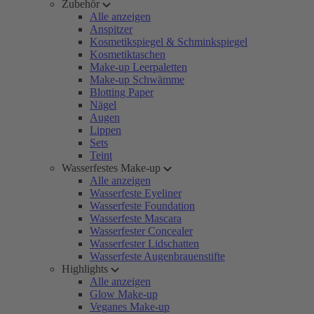
Zubehör
Alle anzeigen
Anspitzer
Kosmetikspiegel & Schminkspiegel
Kosmetiktaschen
Make-up Leerpaletten
Make-up Schwämme
Blotting Paper
Nägel
Augen
Lippen
Sets
Teint
Wasserfestes Make-up
Alle anzeigen
Wasserfeste Eyeliner
Wasserfeste Foundation
Wasserfeste Mascara
Wasserfester Concealer
Wasserfester Lidschatten
Wasserfeste Augenbrauenstifte
Highlights
Alle anzeigen
Glow Make-up
Veganes Make-up