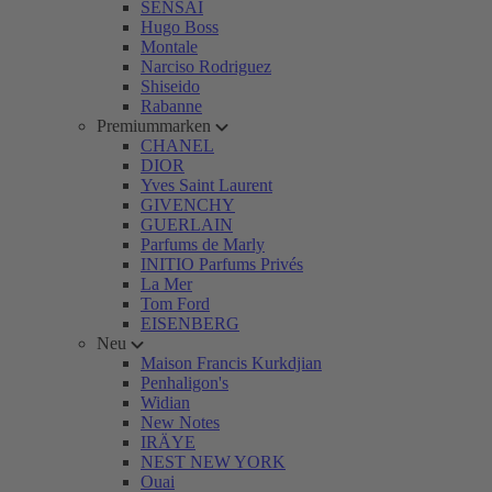
SENSAI
Hugo Boss
Montale
Narciso Rodriguez
Shiseido
Rabanne
Premiummarken
CHANEL
DIOR
Yves Saint Laurent
GIVENCHY
GUERLAIN
Parfums de Marly
INITIO Parfums Privés
La Mer
Tom Ford
EISENBERG
Neu
Maison Francis Kurkdjian
Penhaligon's
Widian
New Notes
IRÄYE
NEST NEW YORK
Ouai