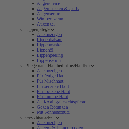
Augencreme
Augenmasken & -pads
Augenserum
Wimpernserum
Augengel
Lippenpflege
Alle anzeigen
Lippenbalsam
Lippenmasken
Lippenöl
Lippenpeeling
Lippenserum
Pflege nach Hautbedürfnis/Hauttyp
Alle anzeigen
Für fettige Haut
Für Mischhaut
Für sensible Haut
Für trockene Haut
Für unreine Haut
Anti-Aging-Gesichtspflege
Gegen Rötungen
Mit Sonnenschutz
Gesichtsmasken
Alle anzeigen
Augen- & Lippenmasken