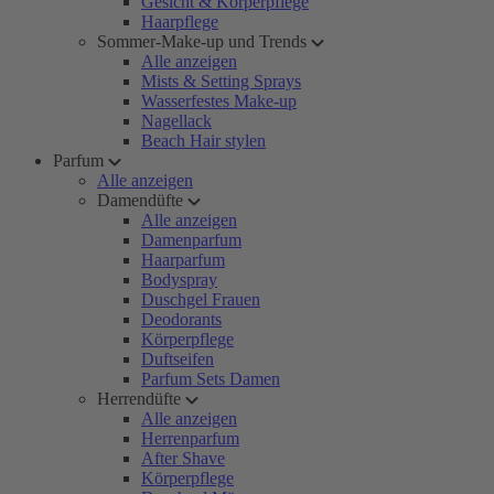
Gesicht & Körperpflege
Haarpflege
Sommer-Make-up und Trends
Alle anzeigen
Mists & Setting Sprays
Wasserfestes Make-up
Nagellack
Beach Hair stylen
Parfum
Alle anzeigen
Damendüfte
Alle anzeigen
Damenparfum
Haarparfum
Bodyspray
Duschgel Frauen
Deodorants
Körperpflege
Duftseifen
Parfum Sets Damen
Herrendüfte
Alle anzeigen
Herrenparfum
After Shave
Körperpflege