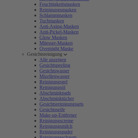
Feuchtigkeitsmasken
Reinigungsmasken
Schlammmasken
Tuchmasken
Anti-Aging-Masken
Anti-Pickel-Masken
Glow Masken
Mitesser-Masken
Overnight Maske
Gesichtsreinigung
Alle anzeigen
Gesichtspeeling
Gesichtswasser
Mizellenwasser
Reinigungsgel
Reinigungsöl
Abschminkpads
Abschminktücher
Gesichtsreinigungssets
Gesichtsseife
Make-up-Entferner
Reinigungscreme
Reinigungsmilch
Reinigungspuder
Reinigungsschaum