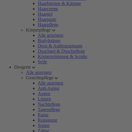
Haarbürsten & Kämme
Haarcreme
Haargel
Haarpaste
Haarpflege
Körperpflege
Alle anzeigen
Bodylotions
Deos & Antitranspirants
Duschgel & Duschpflege
Körperreinigung & Scrubs
Seife
Drogerie
Alle anzeigen
Gesichtspflege
Alle anzeigen
Anti-Aging
Augen
Lippen
Nachtpflege
Tagespflege
Rasur
Reinigung
Sonne
Zähne