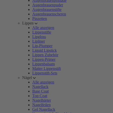
Augenbrauenpomade
Augenbrauenpuder
Augenbrauenstifte
Augenbrauenscheren
Pinzetten
Lippen
Alle anzeigen
Lippenstifte
Lipgloss
Lipliner
Lip-Plumper
Liquid Lipstick
Lippen Zubehör
Lippen-Primer
Lippenbalsam
Matter Lippenstift
Lippenstift-Sets
Nägel
Alle anzeigen
Nagellack
Base Coat
Top Coat
Nagelhärter
Nagelfeilen
Gel Nagellack