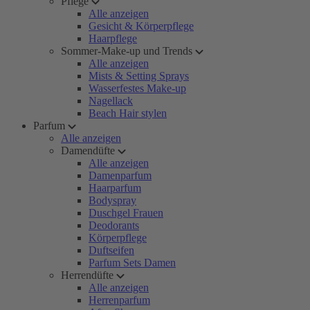
Pflege
Alle anzeigen
Gesicht & Körperpflege
Haarpflege
Sommer-Make-up und Trends
Alle anzeigen
Mists & Setting Sprays
Wasserfestes Make-up
Nagellack
Beach Hair stylen
Parfum
Alle anzeigen
Damendüfte
Alle anzeigen
Damenparfum
Haarparfum
Bodyspray
Duschgel Frauen
Deodorants
Körperpflege
Duftseifen
Parfum Sets Damen
Herrendüfte
Alle anzeigen
Herrenparfum