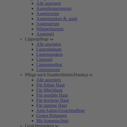
Alle anzeigen
Augenbrauenserum
Augencreme
Augenmasken & -pads
Augenserum
Wimpernserum
Augengel
Lippenpflege
Alle anzeigen
Lippenbalsam
Lippenmasken
Lippenöl
Lippenpeeling
Lippenserum
Pflege nach Hautbedürfnis/Hauttyp
Alle anzeigen
Für fettige Haut
Für Mischhaut
Für sensible Haut
Für trockene Haut
Für unreine Haut
Anti-Aging-Gesichtspflege
Gegen Rötungen
Mit Sonnenschutz
Gesichtsmasken