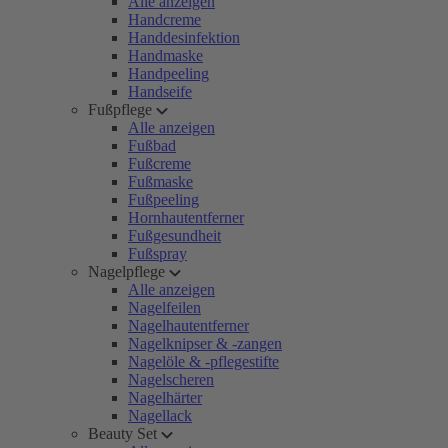
Alle anzeigen
Handcreme
Handdesinfektion
Handmaske
Handpeeling
Handseife
Fußpflege
Alle anzeigen
Fußbad
Fußcreme
Fußmaske
Fußpeeling
Hornhautentferner
Fußgesundheit
Fußspray
Nagelpflege
Alle anzeigen
Nagelfeilen
Nagelhautentferner
Nagelknipser & -zangen
Nagelöle & -pflegestifte
Nagelscheren
Nagelhärter
Nagellack
Beauty Set