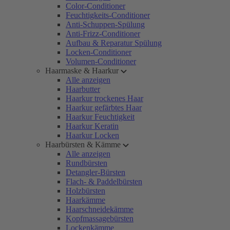
Color-Conditioner
Feuchtigkeits-Conditioner
Anti-Schuppen-Spülung
Anti-Frizz-Conditioner
Aufbau & Reparatur Spülung
Locken-Conditioner
Volumen-Conditioner
Haarmaske & Haarkur
Alle anzeigen
Haarbutter
Haarkur trockenes Haar
Haarkur gefärbtes Haar
Haarkur Feuchtigkeit
Haarkur Keratin
Haarkur Locken
Haarbürsten & Kämme
Alle anzeigen
Rundbürsten
Detangler-Bürsten
Flach- & Paddelbürsten
Holzbürsten
Haarkämme
Haarschneidekämme
Kopfmassagebürsten
Lockenkämme