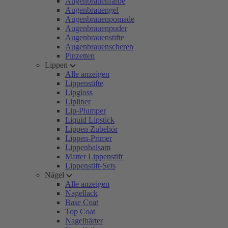
Augenbrauenfarbe
Augenbrauengel
Augenbrauenpomade
Augenbrauenpuder
Augenbrauenstifte
Augenbrauenscheren
Pinzetten
Lippen
Alle anzeigen
Lippenstifte
Lipgloss
Lipliner
Lip-Plumper
Liquid Lipstick
Lippen Zubehör
Lippen-Primer
Lippenbalsam
Matter Lippenstift
Lippenstift-Sets
Nägel
Alle anzeigen
Nagellack
Base Coat
Top Coat
Nagelhärter