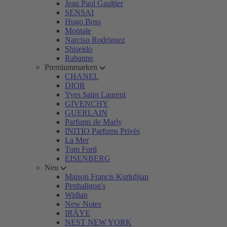
Jean Paul Gaultier
SENSAI
Hugo Boss
Montale
Narciso Rodriguez
Shiseido
Rabanne
Premiummarken
CHANEL
DIOR
Yves Saint Laurent
GIVENCHY
GUERLAIN
Parfums de Marly
INITIO Parfums Privés
La Mer
Tom Ford
EISENBERG
Neu
Maison Francis Kurkdjian
Penhaligon's
Widian
New Notes
IRÄYE
NEST NEW YORK