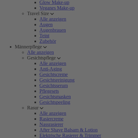
Glow Make-up
Veganes Make-up
Travel Size
Alle anzeigen
Augen
Augenbrauen
Teint
Zubehör
Männerpflege
Alle anzeigen
Gesichtspflege
Alle anzeigen
Anti-Aging
Gesichtscreme
Gesichtsreinigung
Gesichtsserum
Pflegesets
Gesichtsmasken
Gesichtspeeling
Rasur
Alle anzeigen
Rasiercreme
Nassrasierer
After Shave Balsam & Lotion
Elektrische Rasierer & Trimmer