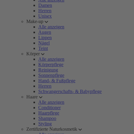
Damen
Herren
Unisex
Make-up
Alle anzeigen
Augen
Lippen
Nägel
Teint
Körper
Alle anzeigen
Körperpflege
Reinigung
Sonnenpflege
Hand- & Fußpflege
Herren
Schwangerschafts- & Babypflege
Haare
Alle anzeigen
Conditioner
Haarpflege
Shampoo
Styling
Zertifizierte Naturkosmetik