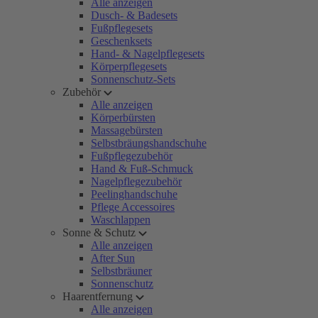
Alle anzeigen
Dusch- & Badesets
Fußpflegesets
Geschenksets
Hand- & Nagelpflegesets
Körperpflegesets
Sonnenschutz-Sets
Zubehör
Alle anzeigen
Körperbürsten
Massagebürsten
Selbstbräungshandschuhe
Fußpflegezubehör
Hand & Fuß-Schmuck
Nagelpflegezubehör
Peelinghandschuhe
Pflege Accessoires
Waschlappen
Sonne & Schutz
Alle anzeigen
After Sun
Selbstbräuner
Sonnenschutz
Haarentfernung
Alle anzeigen