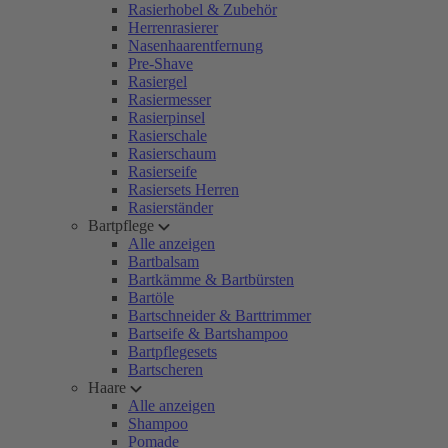
Rasierhobel & Zubehör
Herrenrasierer
Nasenhaarentfernung
Pre-Shave
Rasiergel
Rasiermesser
Rasierpinsel
Rasierschale
Rasierschaum
Rasierseife
Rasiersets Herren
Rasierständer
Bartpflege
Alle anzeigen
Bartbalsam
Bartkämme & Bartbürsten
Bartöle
Bartschneider & Barttrimmer
Bartseife & Bartshampoo
Bartpflegesets
Bartscheren
Haare
Alle anzeigen
Shampoo
Pomade