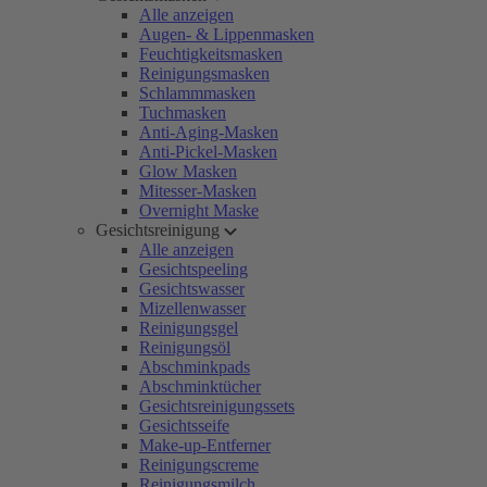
Alle anzeigen
Augen- & Lippenmasken
Feuchtigkeitsmasken
Reinigungsmasken
Schlammmasken
Tuchmasken
Anti-Aging-Masken
Anti-Pickel-Masken
Glow Masken
Mitesser-Masken
Overnight Maske
Gesichtsreinigung
Alle anzeigen
Gesichtspeeling
Gesichtswasser
Mizellenwasser
Reinigungsgel
Reinigungsöl
Abschminkpads
Abschminktücher
Gesichtsreinigungssets
Gesichtsseife
Make-up-Entferner
Reinigungscreme
Reinigungsmilch