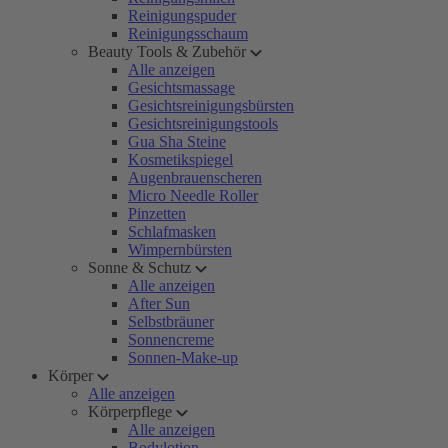
Reinigungspuder
Reinigungsschaum
Beauty Tools & Zubehör
Alle anzeigen
Gesichtsmassage
Gesichtsreinigungsbürsten
Gesichtsreinigungstools
Gua Sha Steine
Kosmetikspiegel
Augenbrauenscheren
Micro Needle Roller
Pinzetten
Schlafmasken
Wimpernbürsten
Sonne & Schutz
Alle anzeigen
After Sun
Selbstbräuner
Sonnencreme
Sonnen-Make-up
Körper
Alle anzeigen
Körperpflege
Alle anzeigen
Bodylotion