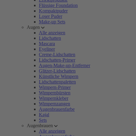
Flüssige Foundation
Kompaktpuder
Loser Puder
Make-up Sets
Augen
Alle anzeigen
Lidschatten
Mascara
Eyeliner
Creme-Lidschatten
Lidschatten-Primer
Augen-Make-up-Entferner
Glitzer-Lidschatten
Künstliche Wimpern
Lidschattenpaletten
Wimpern-Primer
Wimpernbürsten
Wimpernkleber
Wimpernzangen
Augenbrauenfarbe
Kajal
Sets
Augenbrauen
Alle anzeigen