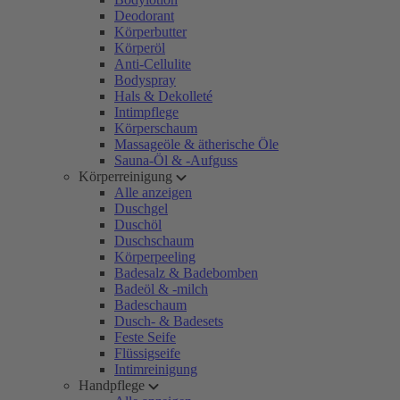
Deodorant
Körperbutter
Körperöl
Anti-Cellulite
Bodyspray
Hals & Dekolleté
Intimpflege
Körperschaum
Massageöle & ätherische Öle
Sauna-Öl & -Aufguss
Körperreinigung
Alle anzeigen
Duschgel
Duschöl
Duschschaum
Körperpeeling
Badesalz & Badebomben
Badeöl & -milch
Badeschaum
Dusch- & Badesets
Feste Seife
Flüssigseife
Intimreinigung
Handpflege