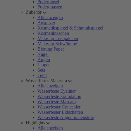
Puderpinsel
Puderquasten
Zubehör
Alle anzeigen
Anspitzer
Kosmetikspiegel & Schminkspiegel
Kosmetiktaschen
Make-up Leerpaletten
Make-up Schwämme
Blotting Paper
Nägel
Augen
Lippen
Sets
Teint
Wasserfestes Make-up
Alle anzeigen
Wasserfeste Eyeliner
Wasserfeste Foundation
Wasserfeste Mascara
Wasserfester Concealer
Wasserfester Lidschatten
Wasserfeste Augenbrauenstifte
Highlights
Alle anzeigen