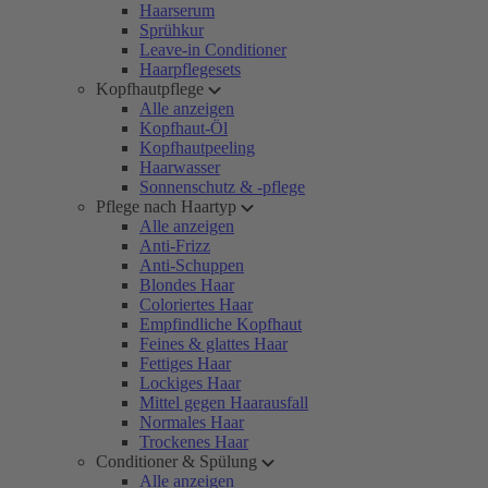
Haarserum
Sprühkur
Leave-in Conditioner
Haarpflegesets
Kopfhautpflege
Alle anzeigen
Kopfhaut-Öl
Kopfhautpeeling
Haarwasser
Sonnenschutz & -pflege
Pflege nach Haartyp
Alle anzeigen
Anti-Frizz
Anti-Schuppen
Blondes Haar
Coloriertes Haar
Empfindliche Kopfhaut
Feines & glattes Haar
Fettiges Haar
Lockiges Haar
Mittel gegen Haarausfall
Normales Haar
Trockenes Haar
Conditioner & Spülung
Alle anzeigen