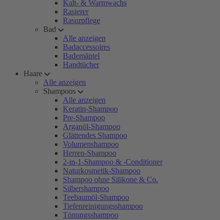
Kalt- & Warmwachs
Rasierer
Rasurpflege
Bad
Alle anzeigen
Badaccessoires
Bademäntel
Handtücher
Haare
Alle anzeigen
Shampoos
Alle anzeigen
Keratin-Shampoo
Pre-Shampoo
Arganöl-Shampoo
Glättendes Shampoo
Volumenshampoo
Herren-Shampoo
2-in-1-Shampoo & -Conditioner
Naturkosmetik-Shampoo
Shampoo ohne Silikone & Co.
Silbershampoo
Teebaumöl-Shampoo
Tiefenreinigungsshampoo
Tönungsshampoo