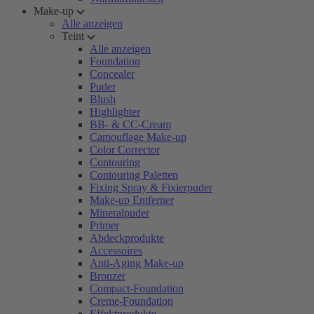
Make-up
Alle anzeigen
Teint
Alle anzeigen
Foundation
Concealer
Puder
Blush
Highlighter
BB- & CC-Cream
Camouflage Make-up
Color Corrector
Contouring
Contouring Paletten
Fixing Spray & Fixierpuder
Make-up Entferner
Mineralpuder
Primer
Abdeckprodukte
Accessoires
Anti-Aging Make-up
Bronzer
Compact-Foundation
Creme-Foundation
Effektprodukte