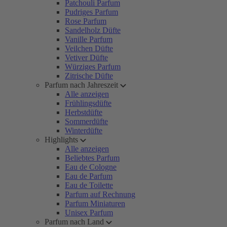
Patchouli Parfum
Pudriges Parfum
Rose Parfum
Sandelholz Düfte
Vanille Parfum
Veilchen Düfte
Vetiver Düfte
Würziges Parfum
Zitrische Düfte
Parfum nach Jahreszeit
Alle anzeigen
Frühlingsdüfte
Herbstdüfte
Sommerdüfte
Winterdüfte
Highlights
Alle anzeigen
Beliebtes Parfum
Eau de Cologne
Eau de Parfum
Eau de Toilette
Parfum auf Rechnung
Parfum Miniaturen
Unisex Parfum
Parfum nach Land