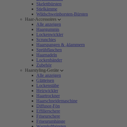
Skelettbürsten
Stielkämme
Wildschweinborsten-Bürsten
Haar-Accessoires
Alle anzeigen
Haargummis
Lockenwickler
Scrunchies
Haarspangen & -klammern
Sprühflaschen
Haarnadeln
Lockenbänder
Zubehör
Haarstyling-Geräte
Alle anzeigen
Glätteisen
Lockenstäbe
Heizwickler
Haartrockner
Haarschneidemaschine
Diffusor-Fön
Effilierschere
Friseurschere
Friseurumhänge
Warmluftbürsten