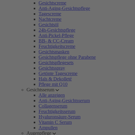
Gesichtscreme
Anti-Aging-Gesichtspflege
Tagescreme
Nachtcreme
Gesichtsöl
24h-Gesichtspflege
Anti-Pickel-Pflege
BB- & CC-Cream
Feuchtigkeitscreme
Gesichtsmasken
Gesichtspflege ohne Parabene
Gesichtspflegesets
Gesichtsspray
Getönte Tagescreme
Hals & Dekolleté
Pflege mit Q10
Gesichtsserum
Alle anzeigen
Anti-Aging-Gesichtsserum
Collagenserum
Feuchtigkeitsserum
Hyaluronsäure-Serum
Vitamin C Serum
Ampullen
Augenpflege