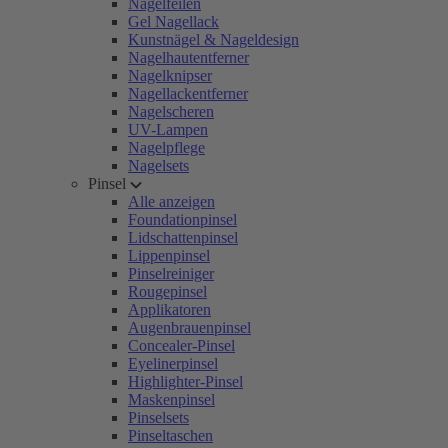
Nagelfeilen
Gel Nagellack
Kunstnägel & Nageldesign
Nagelhautentferner
Nagelknipser
Nagellackentferner
Nagelscheren
UV-Lampen
Nagelpflege
Nagelsets
Pinsel
Alle anzeigen
Foundationpinsel
Lidschattenpinsel
Lippenpinsel
Pinselreiniger
Rougepinsel
Applikatoren
Augenbrauenpinsel
Concealer-Pinsel
Eyelinerpinsel
Highlighter-Pinsel
Maskenpinsel
Pinselsets
Pinseltaschen