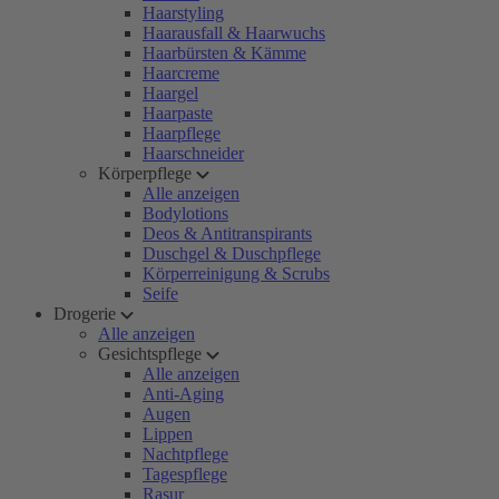
Haarstyling
Haarausfall & Haarwuchs
Haarbürsten & Kämme
Haarcreme
Haargel
Haarpaste
Haarpflege
Haarschneider
Körperpflege
Alle anzeigen
Bodylotions
Deos & Antitranspirants
Duschgel & Duschpflege
Körperreinigung & Scrubs
Seife
Drogerie
Alle anzeigen
Gesichtspflege
Alle anzeigen
Anti-Aging
Augen
Lippen
Nachtpflege
Tagespflege
Rasur