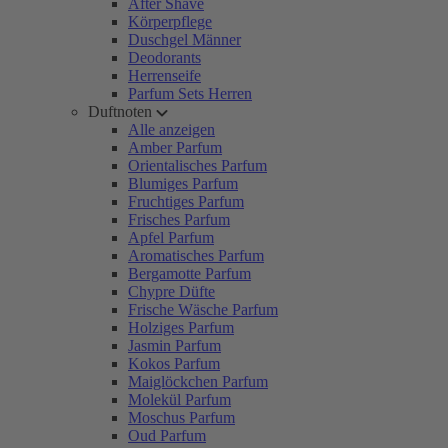
After Shave
Körperpflege
Duschgel Männer
Deodorants
Herrenseife
Parfum Sets Herren
Duftnoten
Alle anzeigen
Amber Parfum
Orientalisches Parfum
Blumiges Parfum
Fruchtiges Parfum
Frisches Parfum
Apfel Parfum
Aromatisches Parfum
Bergamotte Parfum
Chypre Düfte
Frische Wäsche Parfum
Holziges Parfum
Jasmin Parfum
Kokos Parfum
Maiglöckchen Parfum
Molekül Parfum
Moschus Parfum
Oud Parfum