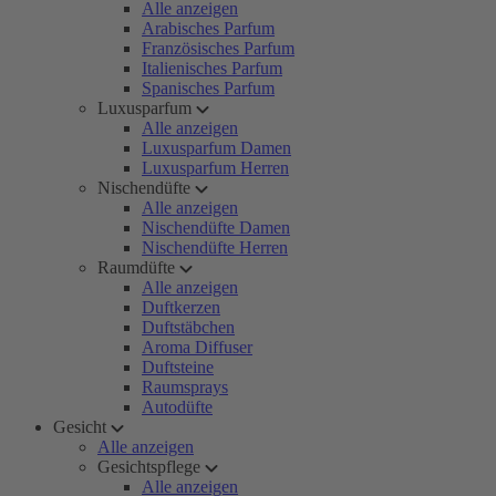
Alle anzeigen
Arabisches Parfum
Französisches Parfum
Italienisches Parfum
Spanisches Parfum
Luxusparfum
Alle anzeigen
Luxusparfum Damen
Luxusparfum Herren
Nischendüfte
Alle anzeigen
Nischendüfte Damen
Nischendüfte Herren
Raumdüfte
Alle anzeigen
Duftkerzen
Duftstäbchen
Aroma Diffuser
Duftsteine
Raumsprays
Autodüfte
Gesicht
Alle anzeigen
Gesichtspflege
Alle anzeigen