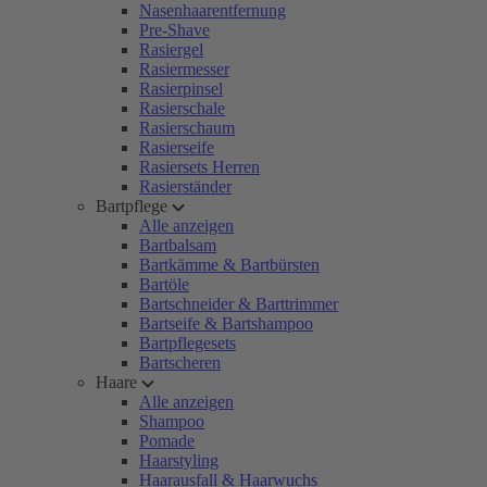
Nasenhaarentfernung
Pre-Shave
Rasiergel
Rasiermesser
Rasierpinsel
Rasierschale
Rasierschaum
Rasierseife
Rasiersets Herren
Rasierständer
Bartpflege
Alle anzeigen
Bartbalsam
Bartkämme & Bartbürsten
Bartöle
Bartschneider & Barttrimmer
Bartseife & Bartshampoo
Bartpflegesets
Bartscheren
Haare
Alle anzeigen
Shampoo
Pomade
Haarstyling
Haarausfall & Haarwuchs