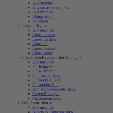
Augencreme
Augenmasken & -pads
Augenserum
Wimpernserum
Augengel
Lippenpflege
Alle anzeigen
Lippenbalsam
Lippenmasken
Lippenöl
Lippenpeeling
Lippenserum
Pflege nach Hautbedürfnis/Hauttyp
Alle anzeigen
Für fettige Haut
Für Mischhaut
Für sensible Haut
Für trockene Haut
Für unreine Haut
Anti-Aging-Gesichtspflege
Gegen Rötungen
Mit Sonnenschutz
Gesichtsmasken
Alle anzeigen
Augen- & Lippenmasken