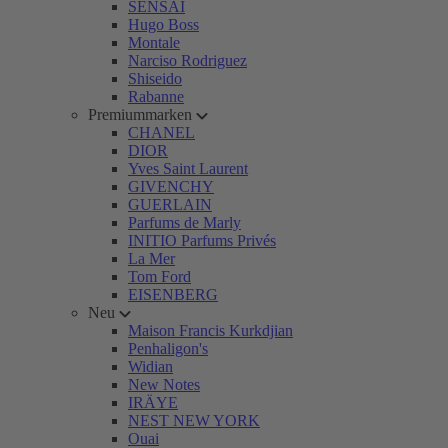
SENSAI
Hugo Boss
Montale
Narciso Rodriguez
Shiseido
Rabanne
Premiummarken
CHANEL
DIOR
Yves Saint Laurent
GIVENCHY
GUERLAIN
Parfums de Marly
INITIO Parfums Privés
La Mer
Tom Ford
EISENBERG
Neu
Maison Francis Kurkdjian
Penhaligon's
Widian
New Notes
IRÄYE
NEST NEW YORK
Ouai