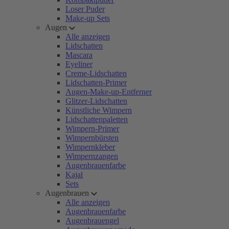
Loser Puder
Make-up Sets
Augen
Alle anzeigen
Lidschatten
Mascara
Eyeliner
Creme-Lidschatten
Lidschatten-Primer
Augen-Make-up-Entferner
Glitzer-Lidschatten
Künstliche Wimpern
Lidschattenpaletten
Wimpern-Primer
Wimpernbürsten
Wimpernkleber
Wimpernzangen
Augenbrauenfarbe
Kajal
Sets
Augenbrauen
Alle anzeigen
Augenbrauenfarbe
Augenbrauengel