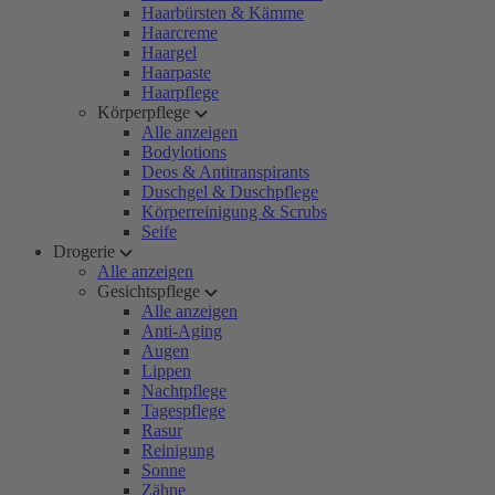
Haarbürsten & Kämme
Haarcreme
Haargel
Haarpaste
Haarpflege
Körperpflege
Alle anzeigen
Bodylotions
Deos & Antitranspirants
Duschgel & Duschpflege
Körperreinigung & Scrubs
Seife
Drogerie
Alle anzeigen
Gesichtspflege
Alle anzeigen
Anti-Aging
Augen
Lippen
Nachtpflege
Tagespflege
Rasur
Reinigung
Sonne
Zähne