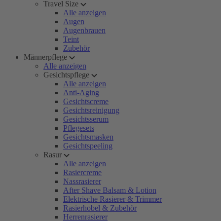
Travel Size
Alle anzeigen
Augen
Augenbrauen
Teint
Zubehör
Männerpflege
Alle anzeigen
Gesichtspflege
Alle anzeigen
Anti-Aging
Gesichtscreme
Gesichtsreinigung
Gesichtsserum
Pflegesets
Gesichtsmasken
Gesichtspeeling
Rasur
Alle anzeigen
Rasiercreme
Nassrasierer
After Shave Balsam & Lotion
Elektrische Rasierer & Trimmer
Rasierhobel & Zubehör
Herrenrasierer