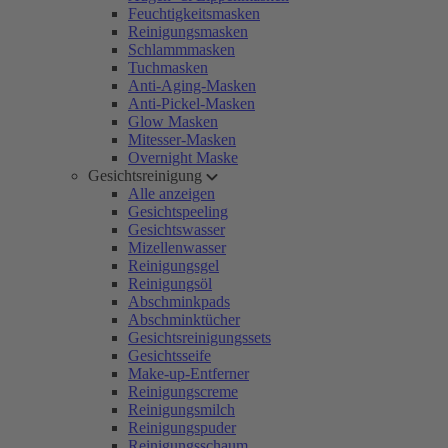
Feuchtigkeitsmasken
Reinigungsmasken
Schlammmasken
Tuchmasken
Anti-Aging-Masken
Anti-Pickel-Masken
Glow Masken
Mitesser-Masken
Overnight Maske
Gesichtsreinigung
Alle anzeigen
Gesichtspeeling
Gesichtswasser
Mizellenwasser
Reinigungsgel
Reinigungsöl
Abschminkpads
Abschminktücher
Gesichtsreinigungssets
Gesichtsseife
Make-up-Entferner
Reinigungscreme
Reinigungsmilch
Reinigungspuder
Reinigungsschaum