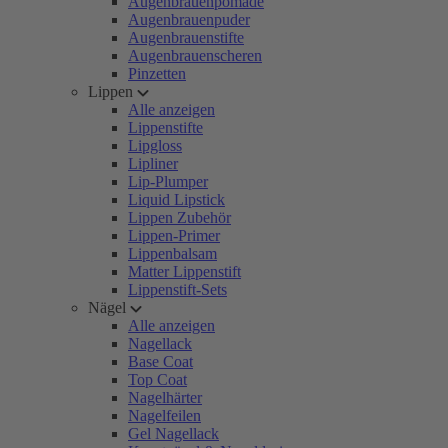
Augenbrauenpomade
Augenbrauenpuder
Augenbrauenstifte
Augenbrauenscheren
Pinzetten
Lippen
Alle anzeigen
Lippenstifte
Lipgloss
Lipliner
Lip-Plumper
Liquid Lipstick
Lippen Zubehör
Lippen-Primer
Lippenbalsam
Matter Lippenstift
Lippenstift-Sets
Nägel
Alle anzeigen
Nagellack
Base Coat
Top Coat
Nagelhärter
Nagelfeilen
Gel Nagellack