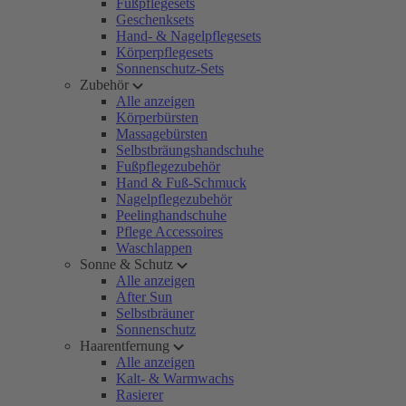
Fußpflegesets
Geschenksets
Hand- & Nagelpflegesets
Körperpflegesets
Sonnenschutz-Sets
Zubehör
Alle anzeigen
Körperbürsten
Massagebürsten
Selbstbräungshandschuhe
Fußpflegezubehör
Hand & Fuß-Schmuck
Nagelpflegezubehör
Peelinghandschuhe
Pflege Accessoires
Waschlappen
Sonne & Schutz
Alle anzeigen
After Sun
Selbstbräuner
Sonnenschutz
Haarentfernung
Alle anzeigen
Kalt- & Warmwachs
Rasierer