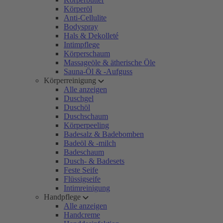
Körperöl
Anti-Cellulite
Bodyspray
Hals & Dekolleté
Intimpflege
Körperschaum
Massageöle & ätherische Öle
Sauna-Öl & -Aufguss
Körperreinigung
Alle anzeigen
Duschgel
Duschöl
Duschschaum
Körperpeeling
Badesalz & Badebomben
Badeöl & -milch
Badeschaum
Dusch- & Badesets
Feste Seife
Flüssigseife
Intimreinigung
Handpflege
Alle anzeigen
Handcreme