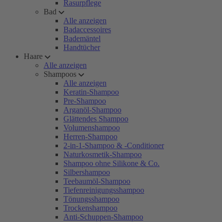
Rasurpflege
Bad
Alle anzeigen
Badaccessoires
Bademäntel
Handtücher
Haare
Alle anzeigen
Shampoos
Alle anzeigen
Keratin-Shampoo
Pre-Shampoo
Arganöl-Shampoo
Glättendes Shampoo
Volumenshampoo
Herren-Shampoo
2-in-1-Shampoo & -Conditioner
Naturkosmetik-Shampoo
Shampoo ohne Silikone & Co.
Silbershampoo
Teebaumöl-Shampoo
Tiefenreinigungsshampoo
Tönungsshampoo
Trockenshampoo
Anti-Schuppen-Shampoo