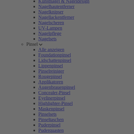
Kunstnägel & Nageldesign
Nagelhautentferner
Nagelknipser
Nagellackentferner
Nagelscheren
UV-Lampen
Nagelpflege
Nagelsets
Pinsel
Alle anzeigen
Foundationpinsel
Lidschattenpinsel
Lippenpinsel
Pinselreiniger
Rougepinsel
Applikatoren
Augenbrauenpinsel
Concealer-Pinsel
Eyelinerpinsel
Highlighter-Pinsel
Maskenpinsel
Pinselsets
Pinseltaschen
Puderpinsel
Puderquasten