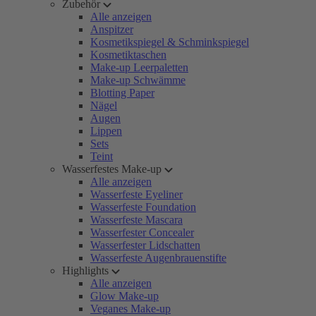
Zubehör
Alle anzeigen
Anspitzer
Kosmetikspiegel & Schminkspiegel
Kosmetiktaschen
Make-up Leerpaletten
Make-up Schwämme
Blotting Paper
Nägel
Augen
Lippen
Sets
Teint
Wasserfestes Make-up
Alle anzeigen
Wasserfeste Eyeliner
Wasserfeste Foundation
Wasserfeste Mascara
Wasserfester Concealer
Wasserfester Lidschatten
Wasserfeste Augenbrauenstifte
Highlights
Alle anzeigen
Glow Make-up
Veganes Make-up