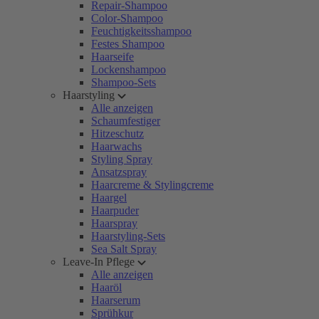
Repair-Shampoo
Color-Shampoo
Feuchtigkeitsshampoo
Festes Shampoo
Haarseife
Lockenshampoo
Shampoo-Sets
Haarstyling
Alle anzeigen
Schaumfestiger
Hitzeschutz
Haarwachs
Styling Spray
Ansatzspray
Haarcreme & Stylingcreme
Haargel
Haarpuder
Haarspray
Haarstyling-Sets
Sea Salt Spray
Leave-In Pflege
Alle anzeigen
Haaröl
Haarserum
Sprühkur