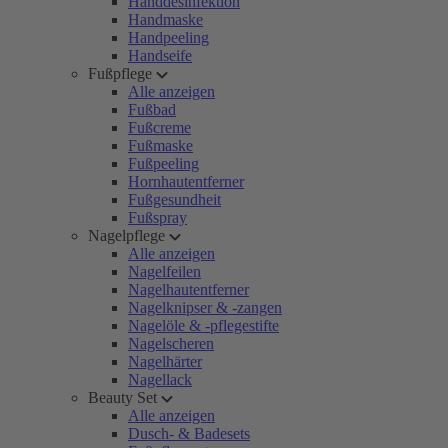
Handdesinfektion
Handmaske
Handpeeling
Handseife
Fußpflege
Alle anzeigen
Fußbad
Fußcreme
Fußmaske
Fußpeeling
Hornhautentferner
Fußgesundheit
Fußspray
Nagelpflege
Alle anzeigen
Nagelfeilen
Nagelhautentferner
Nagelknipser & -zangen
Nagelöle & -pflegestifte
Nagelscheren
Nagelhärter
Nagellack
Beauty Set
Alle anzeigen
Dusch- & Badesets