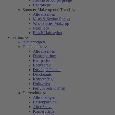
Gesicht & Körperpflege
Haarpflege
Sommer-Make-up und Trends
Alle anzeigen
Mists & Setting Sprays
Wasserfestes Make-up
Nagellack
Beach Hair stylen
Parfum
Alle anzeigen
Damendüfte
Alle anzeigen
Damenparfum
Haarparfum
Bodyspray
Duschgel Frauen
Deodorants
Körperpflege
Duftseifen
Parfum Sets Damen
Herrendüfte
Alle anzeigen
Herrenparfum
After Shave
Körperpflege