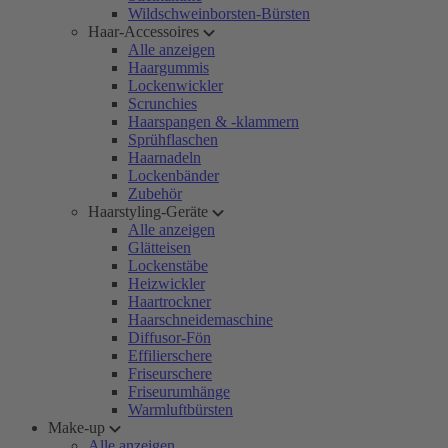
Wildschweinborsten-Bürsten
Haar-Accessoires
Alle anzeigen
Haargummis
Lockenwickler
Scrunchies
Haarspangen & -klammern
Sprühflaschen
Haarnadeln
Lockenbänder
Zubehör
Haarstyling-Geräte
Alle anzeigen
Glätteisen
Lockenstäbe
Heizwickler
Haartrockner
Haarschneidemaschine
Diffusor-Fön
Effilierschere
Friseurschere
Friseurumhänge
Warmluftbürsten
Make-up
Alle anzeigen