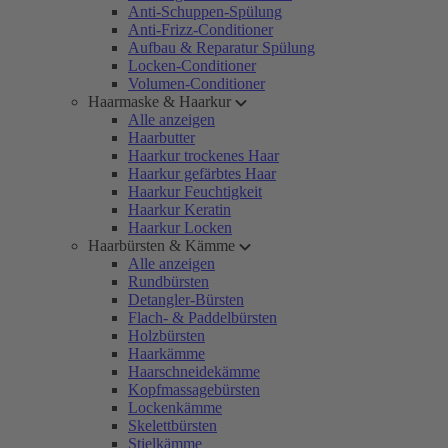
Anti-Schuppen-Spülung
Anti-Frizz-Conditioner
Aufbau & Reparatur Spülung
Locken-Conditioner
Volumen-Conditioner
Haarmaske & Haarkur
Alle anzeigen
Haarbutter
Haarkur trockenes Haar
Haarkur gefärbtes Haar
Haarkur Feuchtigkeit
Haarkur Keratin
Haarkur Locken
Haarbürsten & Kämme
Alle anzeigen
Rundbürsten
Detangler-Bürsten
Flach- & Paddelbürsten
Holzbürsten
Haarkämme
Haarschneidekämme
Kopfmassagebürsten
Lockenkämme
Skelettbürsten
Stielkämme