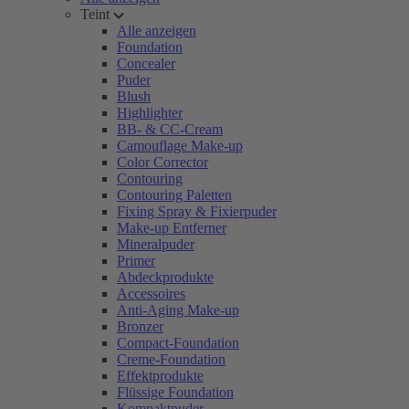
Teint
Alle anzeigen
Foundation
Concealer
Puder
Blush
Highlighter
BB- & CC-Cream
Camouflage Make-up
Color Corrector
Contouring
Contouring Paletten
Fixing Spray & Fixierpuder
Make-up Entferner
Mineralpuder
Primer
Abdeckprodukte
Accessoires
Anti-Aging Make-up
Bronzer
Compact-Foundation
Creme-Foundation
Effektprodukte
Flüssige Foundation
Kompaktpuder