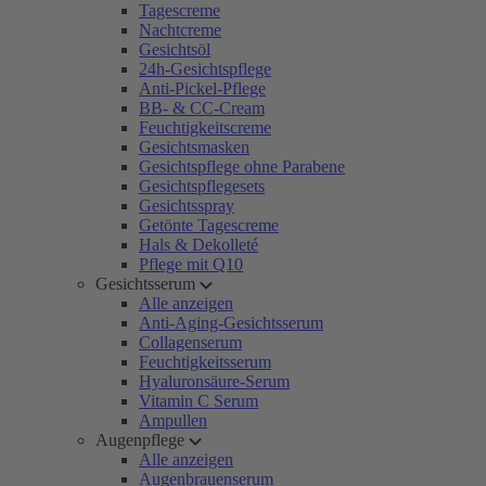
Tagescreme
Nachtcreme
Gesichtsöl
24h-Gesichtspflege
Anti-Pickel-Pflege
BB- & CC-Cream
Feuchtigkeitscreme
Gesichtsmasken
Gesichtspflege ohne Parabene
Gesichtspflegesets
Gesichtsspray
Getönte Tagescreme
Hals & Dekolleté
Pflege mit Q10
Gesichtsserum
Alle anzeigen
Anti-Aging-Gesichtsserum
Collagenserum
Feuchtigkeitsserum
Hyaluronsäure-Serum
Vitamin C Serum
Ampullen
Augenpflege
Alle anzeigen
Augenbrauenserum