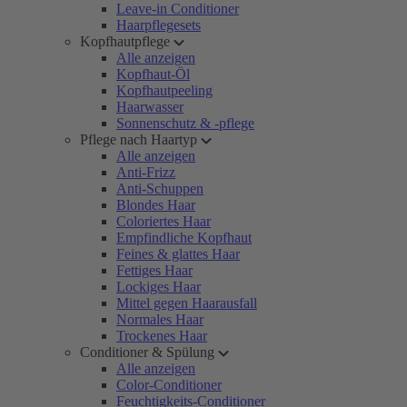
Leave-in Conditioner
Haarpflegesets
Kopfhautpflege
Alle anzeigen
Kopfhaut-Öl
Kopfhautpeeling
Haarwasser
Sonnenschutz & -pflege
Pflege nach Haartyp
Alle anzeigen
Anti-Frizz
Anti-Schuppen
Blondes Haar
Coloriertes Haar
Empfindliche Kopfhaut
Feines & glattes Haar
Fettiges Haar
Lockiges Haar
Mittel gegen Haarausfall
Normales Haar
Trockenes Haar
Conditioner & Spülung
Alle anzeigen
Color-Conditioner
Feuchtigkeits-Conditioner