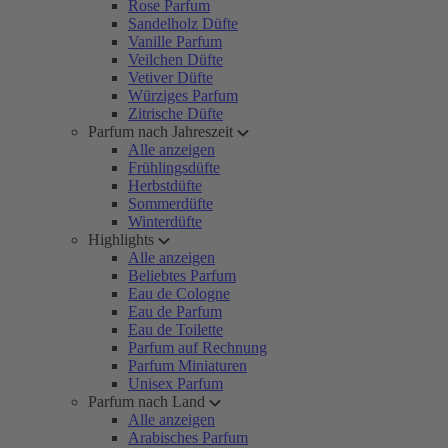
Rose Parfum
Sandelholz Düfte
Vanille Parfum
Veilchen Düfte
Vetiver Düfte
Würziges Parfum
Zitrische Düfte
Parfum nach Jahreszeit
Alle anzeigen
Frühlingsdüfte
Herbstdüfte
Sommerdüfte
Winterdüfte
Highlights
Alle anzeigen
Beliebtes Parfum
Eau de Cologne
Eau de Parfum
Eau de Toilette
Parfum auf Rechnung
Parfum Miniaturen
Unisex Parfum
Parfum nach Land
Alle anzeigen
Arabisches Parfum