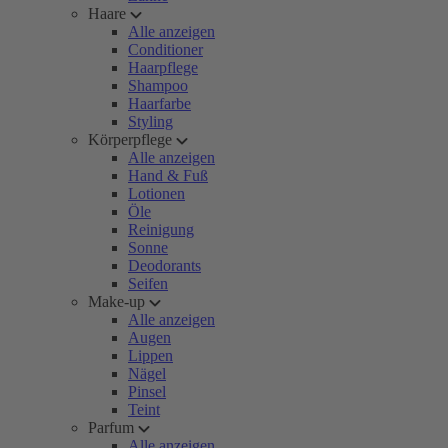
Haare
Alle anzeigen
Conditioner
Haarpflege
Shampoo
Haarfarbe
Styling
Körperpflege
Alle anzeigen
Hand & Fuß
Lotionen
Öle
Reinigung
Sonne
Deodorants
Seifen
Make-up
Alle anzeigen
Augen
Lippen
Nägel
Pinsel
Teint
Parfum
Alle anzeigen