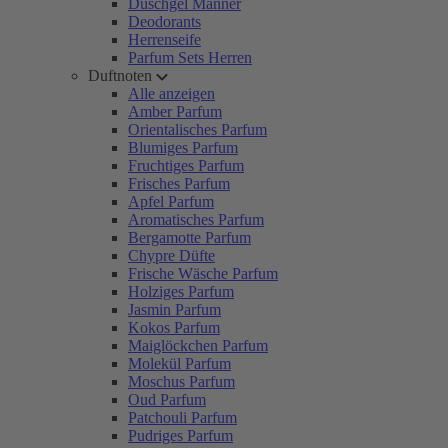
Duschgel Männer
Deodorants
Herrenseife
Parfum Sets Herren
Duftnoten
Alle anzeigen
Amber Parfum
Orientalisches Parfum
Blumiges Parfum
Fruchtiges Parfum
Frisches Parfum
Apfel Parfum
Aromatisches Parfum
Bergamotte Parfum
Chypre Düfte
Frische Wäsche Parfum
Holziges Parfum
Jasmin Parfum
Kokos Parfum
Maiglöckchen Parfum
Molekül Parfum
Moschus Parfum
Oud Parfum
Patchouli Parfum
Pudriges Parfum