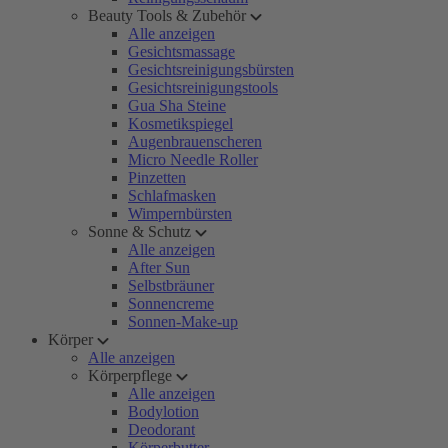
Beauty Tools & Zubehör
Alle anzeigen
Gesichtsmassage
Gesichtsreinigungsbürsten
Gesichtsreinigungstools
Gua Sha Steine
Kosmetikspiegel
Augenbrauenscheren
Micro Needle Roller
Pinzetten
Schlafmasken
Wimpernbürsten
Sonne & Schutz
Alle anzeigen
After Sun
Selbstbräuner
Sonnencreme
Sonnen-Make-up
Körper
Alle anzeigen
Körperpflege
Alle anzeigen
Bodylotion
Deodorant
Körperbutter