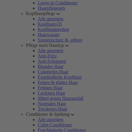
Leave-in Conditioner
Haarpflegesets
Kopfhautpflege
Alle anzeigen
Kopfhaut-Öl
Kopfhautpeeling
Haarwasser
Sonnenschutz & -pflege
Pflege nach Haartyp
Alle anzeigen
Anti-Frizz
Anti-Schuppen
Blondes Haar
Coloriertes Haar
Empfindliche Kopfhaut
Feines & glattes Haar
Fettiges Haar
Lockiges Haar
Mittel gegen Haarausfall
Normales Haar
Trockenes Haar
Conditioner & Spülung
Alle anzeigen
Color-Conditioner
Feuchtigkeits-Conditioner