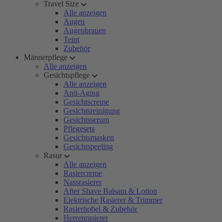
Travel Size
Alle anzeigen
Augen
Augenbrauen
Teint
Zubehör
Männerpflege
Alle anzeigen
Gesichtspflege
Alle anzeigen
Anti-Aging
Gesichtscreme
Gesichtsreinigung
Gesichtsserum
Pflegesets
Gesichtsmasken
Gesichtspeeling
Rasur
Alle anzeigen
Rasiercreme
Nassrasierer
After Shave Balsam & Lotion
Elektrische Rasierer & Trimmer
Rasierhobel & Zubehör
Herrenrasierer