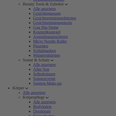
Beauty Tools & Zubehör
Alle anzeigen
Gesichtsmassage
Gesichtsreinigungsbürsten
Gesichtsreinigungstools
Gua Sha Steine
Kosmetikspiegel
Augenbrauenscheren
Micro Needle Roller
Pinzetten
Schlafmasken
Wimpernbürsten
Sonne & Schutz
Alle anzeigen
After Sun
Selbstbräuner
Sonnencreme
Sonnen-Make-up
Körper
Alle anzeigen
Körperpflege
Alle anzeigen
Bodylotion
Deodorant
Körperbutter