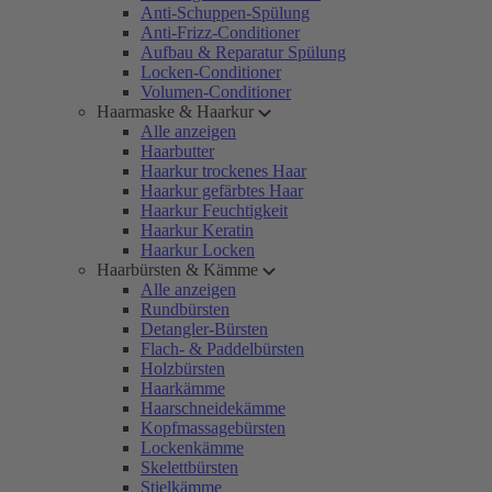
Anti-Schuppen-Spülung
Anti-Frizz-Conditioner
Aufbau & Reparatur Spülung
Locken-Conditioner
Volumen-Conditioner
Haarmaske & Haarkur
Alle anzeigen
Haarbutter
Haarkur trockenes Haar
Haarkur gefärbtes Haar
Haarkur Feuchtigkeit
Haarkur Keratin
Haarkur Locken
Haarbürsten & Kämme
Alle anzeigen
Rundbürsten
Detangler-Bürsten
Flach- & Paddelbürsten
Holzbürsten
Haarkämme
Haarschneidekämme
Kopfmassagebürsten
Lockenkämme
Skelettbürsten
Stielkämme