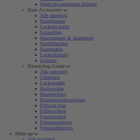
Wildschweinborsten-Bürsten
Haar-Accessoires
Alle anzeigen
Haargummis
Lockenwickler
Scrunchies
Haarspangen & -klammern
Sprühflaschen
Haarnadeln
Lockenbänder
Zubehör
Haarstyling-Geräte
Alle anzeigen
Glätteisen
Lockenstäbe
Heizwickler
Haartrockner
Haarschneidemaschine
Diffusor-Fön
Effilierschere
Friseurschere
Friseurumhänge
Warmluftbürsten
Make-up
Alle anzeigen