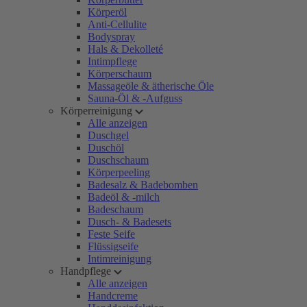
Körperöl
Anti-Cellulite
Bodyspray
Hals & Dekolleté
Intimpflege
Körperschaum
Massageöle & ätherische Öle
Sauna-Öl & -Aufguss
Körperreinigung
Alle anzeigen
Duschgel
Duschöl
Duschschaum
Körperpeeling
Badesalz & Badebomben
Badeöl & -milch
Badeschaum
Dusch- & Badesets
Feste Seife
Flüssigseife
Intimreinigung
Handpflege
Alle anzeigen
Handcreme