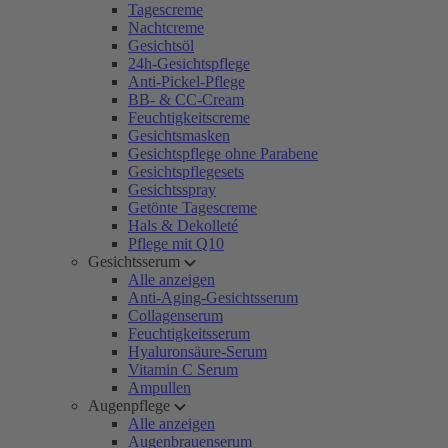
Tagescreme
Nachtcreme
Gesichtsöl
24h-Gesichtspflege
Anti-Pickel-Pflege
BB- & CC-Cream
Feuchtigkeitscreme
Gesichtsmasken
Gesichtspflege ohne Parabene
Gesichtspflegesets
Gesichtsspray
Getönte Tagescreme
Hals & Dekolleté
Pflege mit Q10
Gesichtsserum
Alle anzeigen
Anti-Aging-Gesichtsserum
Collagenserum
Feuchtigkeitsserum
Hyaluronsäure-Serum
Vitamin C Serum
Ampullen
Augenpflege
Alle anzeigen
Augenbrauenserum