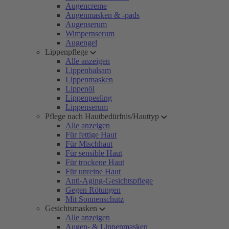
Augencreme
Augenmasken & -pads
Augenserum
Wimpernserum
Augengel
Lippenpflege
Alle anzeigen
Lippenbalsam
Lippenmasken
Lippenöl
Lippenpeeling
Lippenserum
Pflege nach Hautbedürfnis/Hauttyp
Alle anzeigen
Für fettige Haut
Für Mischhaut
Für sensible Haut
Für trockene Haut
Für unreine Haut
Anti-Aging-Gesichtspflege
Gegen Rötungen
Mit Sonnenschutz
Gesichtsmasken
Alle anzeigen
Augen- & Lippenmasken