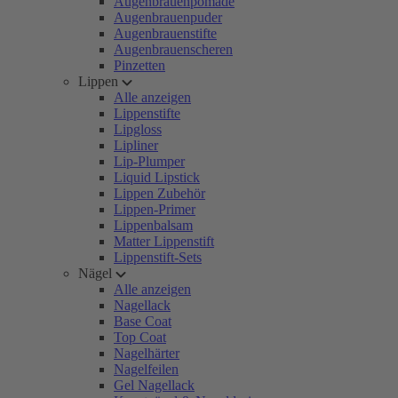
Augenbrauenpomade
Augenbrauenpuder
Augenbrauenstifte
Augenbrauenscheren
Pinzetten
Lippen
Alle anzeigen
Lippenstifte
Lipgloss
Lipliner
Lip-Plumper
Liquid Lipstick
Lippen Zubehör
Lippen-Primer
Lippenbalsam
Matter Lippenstift
Lippenstift-Sets
Nägel
Alle anzeigen
Nagellack
Base Coat
Top Coat
Nagelhärter
Nagelfeilen
Gel Nagellack