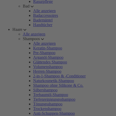
Rasurpflege
Bad
Alle anzeigen
Badaccessoires
Bademäntel
Handtücher
Haare
Alle anzeigen
Shampoos
Alle anzeigen
Keratin-Shampoo
Pre-Shampoo
Arganöl-Shampoo
Glättendes Shampoo
Volumenshampoo
Herren-Shampoo
2-in-1-Shampoo & -Conditioner
Naturkosmetik-Shampoo
Shampoo ohne Silikone & Co.
Silbershampoo
Teebaumöl-Shampoo
Tiefenreinigungsshampoo
Tönungsshampoo
Trockenshampoo
Anti-Schuppen-Shampoo