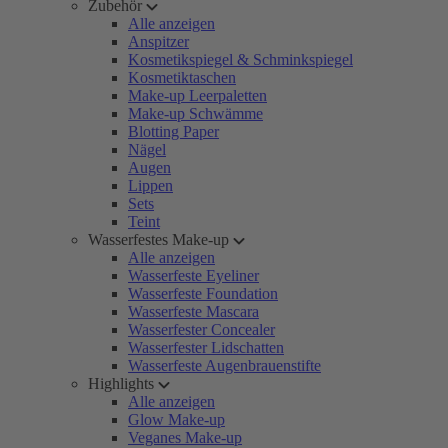
Zubehör
Alle anzeigen
Anspitzer
Kosmetikspiegel & Schminkspiegel
Kosmetiktaschen
Make-up Leerpaletten
Make-up Schwämme
Blotting Paper
Nägel
Augen
Lippen
Sets
Teint
Wasserfestes Make-up
Alle anzeigen
Wasserfeste Eyeliner
Wasserfeste Foundation
Wasserfeste Mascara
Wasserfester Concealer
Wasserfester Lidschatten
Wasserfeste Augenbrauenstifte
Highlights
Alle anzeigen
Glow Make-up
Veganes Make-up