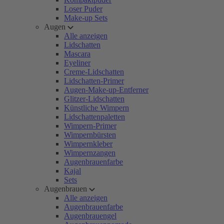
Loser Puder
Make-up Sets
Augen
Alle anzeigen
Lidschatten
Mascara
Eyeliner
Creme-Lidschatten
Lidschatten-Primer
Augen-Make-up-Entferner
Glitzer-Lidschatten
Künstliche Wimpern
Lidschattenpaletten
Wimpern-Primer
Wimpernbürsten
Wimpernkleber
Wimpernzangen
Augenbrauenfarbe
Kajal
Sets
Augenbrauen
Alle anzeigen
Augenbrauenfarbe
Augenbrauengel