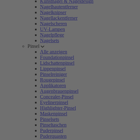
Kunstnägel & Nageldesign
Nagelhautentferner
Nagelknipser
Nagellackentferner
Nagelscheren
UV-Lampen
Nagelpflege
Nagelsets
Pinsel
Alle anzeigen
Foundationpinsel
Lidschattenpinsel
Lippenpinsel
Pinselreiniger
Rougepinsel
Applikatoren
Augenbrauenpinsel
Concealer-Pinsel
Eyelinerpinsel
Highlighter-Pinsel
Maskenpinsel
Pinselsets
Pinseltaschen
Puderpinsel
Puderquasten