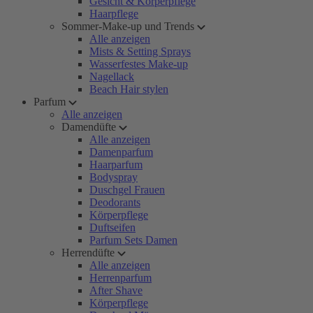
Gesicht & Körperpflege
Haarpflege
Sommer-Make-up und Trends
Alle anzeigen
Mists & Setting Sprays
Wasserfestes Make-up
Nagellack
Beach Hair stylen
Parfum
Alle anzeigen
Damendüfte
Alle anzeigen
Damenparfum
Haarparfum
Bodyspray
Duschgel Frauen
Deodorants
Körperpflege
Duftseifen
Parfum Sets Damen
Herrendüfte
Alle anzeigen
Herrenparfum
After Shave
Körperpflege