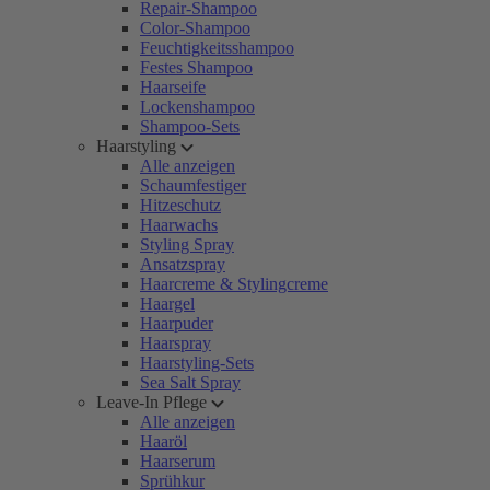
Repair-Shampoo
Color-Shampoo
Feuchtigkeitsshampoo
Festes Shampoo
Haarseife
Lockenshampoo
Shampoo-Sets
Haarstyling
Alle anzeigen
Schaumfestiger
Hitzeschutz
Haarwachs
Styling Spray
Ansatzspray
Haarcreme & Stylingcreme
Haargel
Haarpuder
Haarspray
Haarstyling-Sets
Sea Salt Spray
Leave-In Pflege
Alle anzeigen
Haaröl
Haarserum
Sprühkur