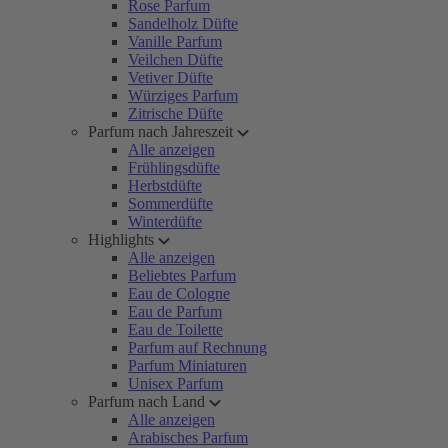
Rose Parfum
Sandelholz Düfte
Vanille Parfum
Veilchen Düfte
Vetiver Düfte
Würziges Parfum
Zitrische Düfte
Parfum nach Jahreszeit
Alle anzeigen
Frühlingsdüfte
Herbstdüfte
Sommerdüfte
Winterdüfte
Highlights
Alle anzeigen
Beliebtes Parfum
Eau de Cologne
Eau de Parfum
Eau de Toilette
Parfum auf Rechnung
Parfum Miniaturen
Unisex Parfum
Parfum nach Land
Alle anzeigen
Arabisches Parfum