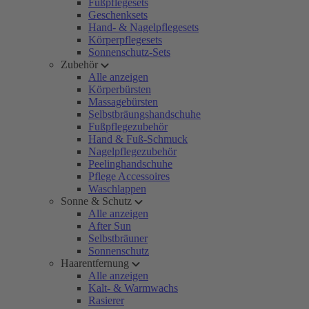
Fußpflegesets
Geschenksets
Hand- & Nagelpflegesets
Körperpflegesets
Sonnenschutz-Sets
Zubehör
Alle anzeigen
Körperbürsten
Massagebürsten
Selbstbräungshandschuhe
Fußpflegezubehör
Hand & Fuß-Schmuck
Nagelpflegezubehör
Peelinghandschuhe
Pflege Accessoires
Waschlappen
Sonne & Schutz
Alle anzeigen
After Sun
Selbstbräuner
Sonnenschutz
Haarentfernung
Alle anzeigen
Kalt- & Warmwachs
Rasierer