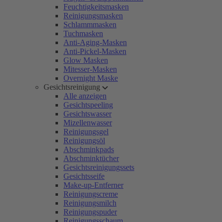
Feuchtigkeitsmasken
Reinigungsmasken
Schlammmasken
Tuchmasken
Anti-Aging-Masken
Anti-Pickel-Masken
Glow Masken
Mitesser-Masken
Overnight Maske
Gesichtsreinigung
Alle anzeigen
Gesichtspeeling
Gesichtswasser
Mizellenwasser
Reinigungsgel
Reinigungsöl
Abschminkpads
Abschminktücher
Gesichtsreinigungssets
Gesichtsseife
Make-up-Entferner
Reinigungscreme
Reinigungsmilch
Reinigungspuder
Reinigungsschaum