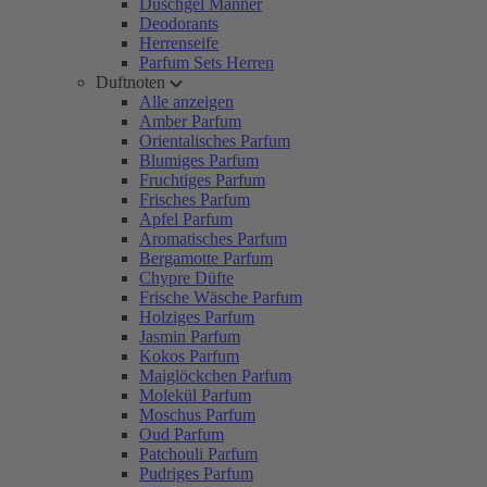
Duschgel Männer
Deodorants
Herrenseife
Parfum Sets Herren
Duftnoten
Alle anzeigen
Amber Parfum
Orientalisches Parfum
Blumiges Parfum
Fruchtiges Parfum
Frisches Parfum
Apfel Parfum
Aromatisches Parfum
Bergamotte Parfum
Chypre Düfte
Frische Wäsche Parfum
Holziges Parfum
Jasmin Parfum
Kokos Parfum
Maiglöckchen Parfum
Molekül Parfum
Moschus Parfum
Oud Parfum
Patchouli Parfum
Pudriges Parfum