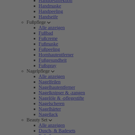
Handdesinfektion
Handmaske
Handpeeling
Handseife
Fußpflege
Alle anzeigen
Fußbad
Fußcreme
Fußmaske
Fußpeeling
Hornhautentferner
Fußgesundheit
Fußspray
Nagelpflege
Alle anzeigen
Nagelfeilen
Nagelhautentferner
Nagelknipser & -zangen
Nagelöle & -pflegestifte
Nagelscheren
Nagelhärter
Nagellack
Beauty Set
Alle anzeigen
Dusch- & Badesets