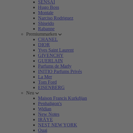
SENSAI
Hugo Boss
Montale
Narciso Rodriguez
Shiseido
Rabanne
Premiummarken
CHANEL
DIOR
Yves Saint Laurent
GIVENCHY
GUERLAIN
Parfums de Marly
INITIO Parfums Privés
La Mer
Tom Ford
EISENBERG
Neu
Maison Francis Kurkdjian
Penhaligon's
Widian
New Notes
IRÄYE
NEST NEW YORK
Ouai