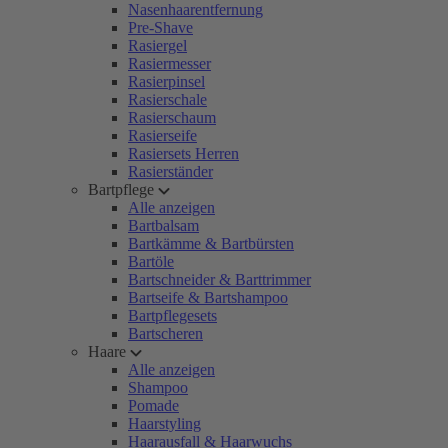
Nasenhaarentfernung
Pre-Shave
Rasiergel
Rasiermesser
Rasierpinsel
Rasierschale
Rasierschaum
Rasierseife
Rasiersets Herren
Rasierständer
Bartpflege
Alle anzeigen
Bartbalsam
Bartkämme & Bartbürsten
Bartöle
Bartschneider & Barttrimmer
Bartseife & Bartshampoo
Bartpflegesets
Bartscheren
Haare
Alle anzeigen
Shampoo
Pomade
Haarstyling
Haarausfall & Haarwuchs