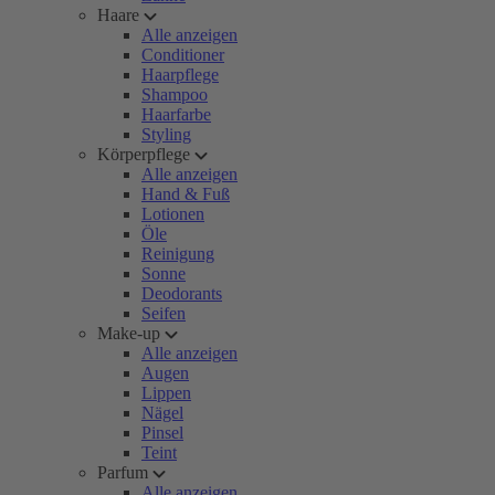
Haare
Alle anzeigen
Conditioner
Haarpflege
Shampoo
Haarfarbe
Styling
Körperpflege
Alle anzeigen
Hand & Fuß
Lotionen
Öle
Reinigung
Sonne
Deodorants
Seifen
Make-up
Alle anzeigen
Augen
Lippen
Nägel
Pinsel
Teint
Parfum
Alle anzeigen