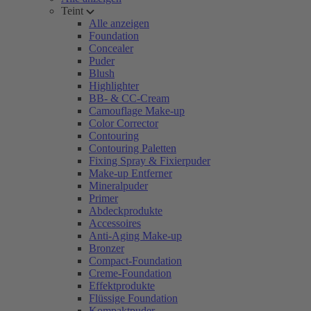
Teint
Alle anzeigen
Foundation
Concealer
Puder
Blush
Highlighter
BB- & CC-Cream
Camouflage Make-up
Color Corrector
Contouring
Contouring Paletten
Fixing Spray & Fixierpuder
Make-up Entferner
Mineralpuder
Primer
Abdeckprodukte
Accessoires
Anti-Aging Make-up
Bronzer
Compact-Foundation
Creme-Foundation
Effektprodukte
Flüssige Foundation
Kompaktpuder