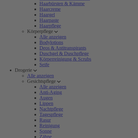
Haarbürsten & Kämme
Haarcreme
Haargel
Haarpaste
Haarpflege
Körperpflege
Alle anzeigen
Bodylotions
Deos & Antitranspirants
Duschgel & Duschpflege
Körperreinigung & Scrubs
Seife
Drogerie
Alle anzeigen
Gesichtspflege
Alle anzeigen
Anti-Aging
Augen
Lippen
Nachtpflege
Tagespflege
Rasur
Reinigung
Sonne
Zähne