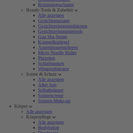
Reinigungsschaum
Beauty Tools & Zubehör
Alle anzeigen
Gesichtsmassage
Gesichtsreinigungsbürsten
Gesichtsreinigungstools
Gua Sha Steine
Kosmetikspiegel
Augenbrauenscheren
Micro Needle Roller
Pinzetten
Schlafmasken
Wimpernbürsten
Sonne & Schutz
Alle anzeigen
After Sun
Selbstbräuner
Sonnencreme
Sonnen-Make-up
Körper
Alle anzeigen
Körperpflege
Alle anzeigen
Bodylotion
Deodorant