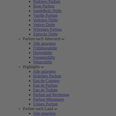
Pudriges Parfum
Rose Parfum
Sandelholz Düfte
Vanille Parfum
Veilchen Düfte
Vetiver Düfte
Würziges Parfum
Zitrische Düfte
Parfum nach Jahreszeit
Alle anzeigen
Frühlingsdüfte
Herbstdüfte
Sommerdüfte
Winterdüfte
Highlights
Alle anzeigen
Beliebtes Parfum
Eau de Cologne
Eau de Parfum
Eau de Toilette
Parfum auf Rechnung
Parfum Miniaturen
Unisex Parfum
Parfum nach Land
Alle anzeigen