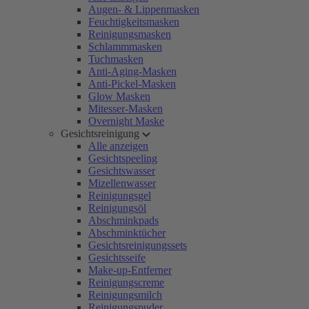
Augen- & Lippenmasken
Feuchtigkeitsmasken
Reinigungsmasken
Schlammmasken
Tuchmasken
Anti-Aging-Masken
Anti-Pickel-Masken
Glow Masken
Mitesser-Masken
Overnight Maske
Gesichtsreinigung
Alle anzeigen
Gesichtspeeling
Gesichtswasser
Mizellenwasser
Reinigungsgel
Reinigungsöl
Abschminkpads
Abschminktücher
Gesichtsreinigungssets
Gesichtsseife
Make-up-Entferner
Reinigungscreme
Reinigungsmilch
Reinigungspuder