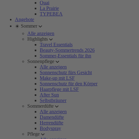
Ouai
La Prairie
TYPEBEA
Angebote
☀️ Sommer
Alle anzeigen
Highlights
Travel Essentials
Beauty-Sommertrends 2026
Sommer-Essentials für ihn
Sonnenpflege
Alle anzeigen
Sonnenschutz fürs Gesicht
Make-up mit LSF
Sonnenschutz für den Körper
Haarpflege mit LSF
After Sun
Selbstbräuner
Sommerdüfte
Alle anzeigen
Damendüfte
Herrendüfte
Bodyspray
Pflege