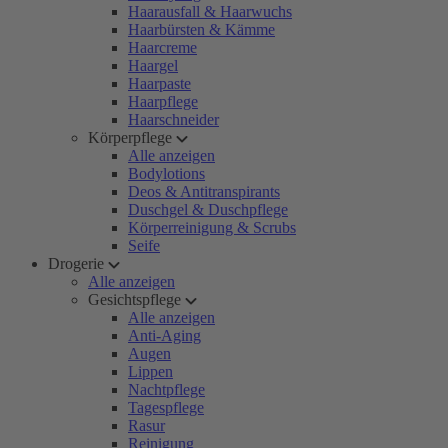
Haarausfall & Haarwuchs
Haarbürsten & Kämme
Haarcreme
Haargel
Haarpaste
Haarpflege
Haarschneider
Körperpflege
Alle anzeigen
Bodylotions
Deos & Antitranspirants
Duschgel & Duschpflege
Körperreinigung & Scrubs
Seife
Drogerie
Alle anzeigen
Gesichtspflege
Alle anzeigen
Anti-Aging
Augen
Lippen
Nachtpflege
Tagespflege
Rasur
Reinigung