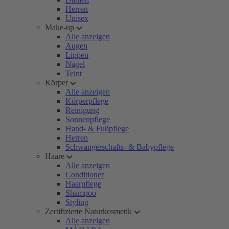
Herren
Unisex
Make-up
Alle anzeigen
Augen
Lippen
Nägel
Teint
Körper
Alle anzeigen
Körperpflege
Reinigung
Sonnenpflege
Hand- & Fußpflege
Herren
Schwangerschafts- & Babypflege
Haare
Alle anzeigen
Conditioner
Haarpflege
Shampoo
Styling
Zertifizierte Naturkosmetik
Alle anzeigen