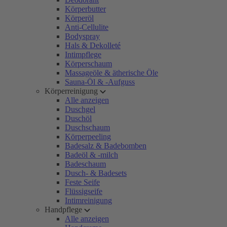
Körperbutter
Körperöl
Anti-Cellulite
Bodyspray
Hals & Dekolleté
Intimpflege
Körperschaum
Massageöle & ätherische Öle
Sauna-Öl & -Aufguss
Körperreinigung
Alle anzeigen
Duschgel
Duschöl
Duschschaum
Körperpeeling
Badesalz & Badebomben
Badeöl & -milch
Badeschaum
Dusch- & Badesets
Feste Seife
Flüssigseife
Intimreinigung
Handpflege
Alle anzeigen