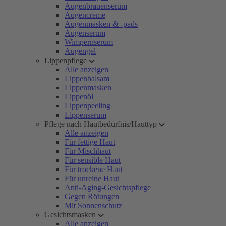
Augenbrauenserum
Augencreme
Augenmasken & -pads
Augenserum
Wimpernserum
Augengel
Lippenpflege
Alle anzeigen
Lippenbalsam
Lippenmasken
Lippenöl
Lippenpeeling
Lippenserum
Pflege nach Hautbedürfnis/Hauttyp
Alle anzeigen
Für fettige Haut
Für Mischhaut
Für sensible Haut
Für trockene Haut
Für unreine Haut
Anti-Aging-Gesichtspflege
Gegen Rötungen
Mit Sonnenschutz
Gesichtsmasken
Alle anzeigen