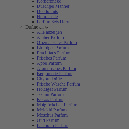
Körperpflege
Duschgel Männer
Deodorants
Herrenseife
Parfum Sets Herren
Duftnoten
Alle anzeigen
Amber Parfum
Orientalisches Parfum
Blumiges Parfum
Fruchtiges Parfum
Frisches Parfum
Apfel Parfum
Aromatisches Parfum
Bergamotte Parfum
Chypre Düfte
Frische Wäsche Parfum
Holziges Parfum
Jasmin Parfum
Kokos Parfum
Maiglöckchen Parfum
Molekül Parfum
Moschus Parfum
Oud Parfum
Patchouli Parfum