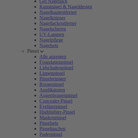
Gel Nagellack
Kunstnägel & Nageldesign
Nagelhautentferner
Nagelknipser
Nagellackentferner
Nagelscheren
UV-Lampen
Nagelpflege
Nagelsets
Pinsel
Alle anzeigen
Foundationpinsel
Lidschattenpinsel
Lippenpinsel
Pinselreiniger
Rougepinsel
Applikatoren
Augenbrauenpinsel
Concealer-Pinsel
Eyelinerpinsel
Highlighter-Pinsel
Maskenpinsel
Pinselsets
Pinseltaschen
Puderpinsel