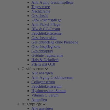
Anti-Aging-Gesichtspflege
Tagescreme
Nachtcreme
Gesichtsöl
24h-Gesichtspflege
Anti-Pickel-Pflege
BB- & CC-Cream
Feuchtigkeitscreme
Gesichtsmasken
Gesichtspflege ohne Parabene
Gesichtspflegesets
Gesichtsspray
Getönte Tagescreme
Hals & Dekolleté
Pflege mit Q10
Gesichtsserum
Alle anzeigen
Anti-Aging-Gesichtsserum
Collagenserum
Feuchtigkeitsserum
Hyaluronsäure-Serum
Vitamin C Serum
Ampullen
Augenpflege
Alle anzeigen