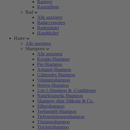
Rasierer
Rasurpflege
Bad
Alle anzeigen
Badaccessoires
Bademäntel
Handtücher
Haare
Alle anzeigen
Shampoos
Alle anzeigen
Keratin-Shampoo
Pre-Shampoo
Arganöl-Shampoo
Glättendes Shampoo
Volumenshampoo
Herren-Shampoo
2-in-1-Shampoo & -Conditioner
Naturkosmetik-Shampoo
Shampoo ohne Silikone & Co.
Silbershampoo
Teebaumöl-Shampoo
Tiefenreinigungsshampoo
Tönungsshampoo
Trockenshampoo