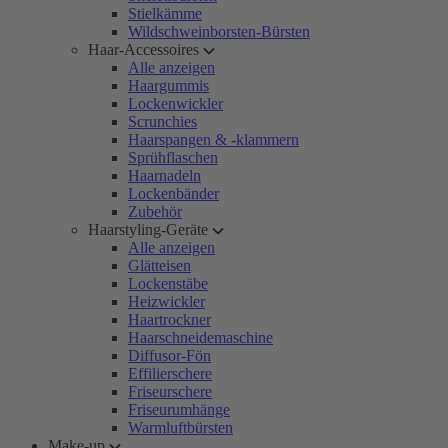
Stielkämme
Wildschweinborsten-Bürsten
Haar-Accessoires
Alle anzeigen
Haargummis
Lockenwickler
Scrunchies
Haarspangen & -klammern
Sprühflaschen
Haarnadeln
Lockenbänder
Zubehör
Haarstyling-Geräte
Alle anzeigen
Glätteisen
Lockenstäbe
Heizwickler
Haartrockner
Haarschneidemaschine
Diffusor-Fön
Effilierschere
Friseurschere
Friseurumhänge
Warmluftbürsten
Make-up