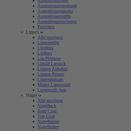
Augenbrauengel
Augenbrauenpomade
Augenbrauenpuder
Augenbrauenstifte
Augenbrauenscheren
Pinzetten
Lippen
Alle anzeigen
Lippenstifte
Lipgloss
Lipliner
Lip-Plumper
Liquid Lipstick
Lippen Zubehör
Lippen-Primer
Lippenbalsam
Matter Lippenstift
Lippenstift-Sets
Nägel
Alle anzeigen
Nagellack
Base Coat
Top Coat
Nagelhärter
Nagelfeilen