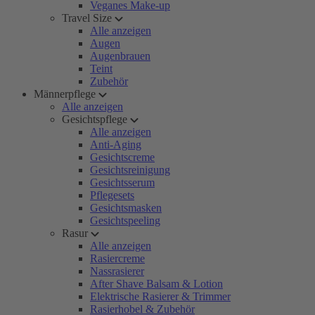
Veganes Make-up
Travel Size
Alle anzeigen
Augen
Augenbrauen
Teint
Zubehör
Männerpflege
Alle anzeigen
Gesichtspflege
Alle anzeigen
Anti-Aging
Gesichtscreme
Gesichtsreinigung
Gesichtsserum
Pflegesets
Gesichtsmasken
Gesichtspeeling
Rasur
Alle anzeigen
Rasiercreme
Nassrasierer
After Shave Balsam & Lotion
Elektrische Rasierer & Trimmer
Rasierhobel & Zubehör