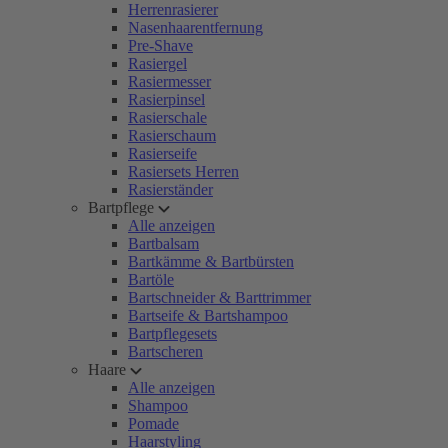
Herrenrasierer
Nasenhaarentfernung
Pre-Shave
Rasiergel
Rasiermesser
Rasierpinsel
Rasierschale
Rasierschaum
Rasierseife
Rasiersets Herren
Rasierständer
Bartpflege
Alle anzeigen
Bartbalsam
Bartkämme & Bartbürsten
Bartöle
Bartschneider & Barttrimmer
Bartseife & Bartshampoo
Bartpflegesets
Bartscheren
Haare
Alle anzeigen
Shampoo
Pomade
Haarstyling