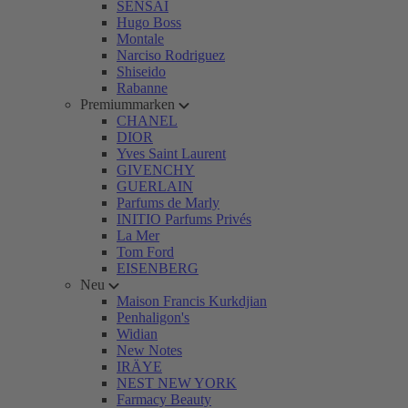
SENSAI
Hugo Boss
Montale
Narciso Rodriguez
Shiseido
Rabanne
Premiummarken
CHANEL
DIOR
Yves Saint Laurent
GIVENCHY
GUERLAIN
Parfums de Marly
INITIO Parfums Privés
La Mer
Tom Ford
EISENBERG
Neu
Maison Francis Kurkdjian
Penhaligon's
Widian
New Notes
IRÄYE
NEST NEW YORK
Farmacy Beauty