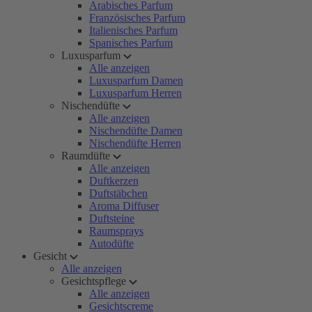
Arabisches Parfum
Französisches Parfum
Italienisches Parfum
Spanisches Parfum
Luxusparfum
Alle anzeigen
Luxusparfum Damen
Luxusparfum Herren
Nischendüfte
Alle anzeigen
Nischendüfte Damen
Nischendüfte Herren
Raumdüfte
Alle anzeigen
Duftkerzen
Duftstäbchen
Aroma Diffuser
Duftsteine
Raumsprays
Autodüfte
Gesicht
Alle anzeigen
Gesichtspflege
Alle anzeigen
Gesichtscreme