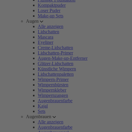
Kompaktpuder
Loser Puder
Make-up Sets
Augen
Alle anzeigen
Lidschatten
Mascara
Eyeliner
Creme-Lidschatten
Lidschatten-Primer
Augen-Make-up-Entferner
Glitzer-Lidschatten
Künstliche Wimpern
Lidschattenpaletten
Wimpern-Primer
Wimpernbürsten
Wimpernkleber
Wimpernzangen
Augenbrauenfarbe
Kajal
Sets
Augenbrauen
Alle anzeigen
Augenbrauenfarbe