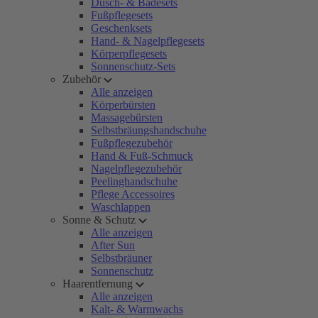
Dusch- & Badesets
Fußpflegesets
Geschenksets
Hand- & Nagelpflegesets
Körperpflegesets
Sonnenschutz-Sets
Zubehör
Alle anzeigen
Körperbürsten
Massagebürsten
Selbstbräungshandschuhe
Fußpflegezubehör
Hand & Fuß-Schmuck
Nagelpflegezubehör
Peelinghandschuhe
Pflege Accessoires
Waschlappen
Sonne & Schutz
Alle anzeigen
After Sun
Selbstbräuner
Sonnenschutz
Haarentfernung
Alle anzeigen
Kalt- & Warmwachs