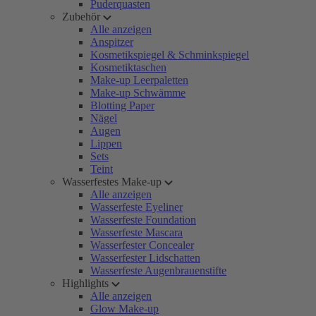
Puderquasten
Zubehör
Alle anzeigen
Anspitzer
Kosmetikspiegel & Schminkspiegel
Kosmetiktaschen
Make-up Leerpaletten
Make-up Schwämme
Blotting Paper
Nägel
Augen
Lippen
Sets
Teint
Wasserfestes Make-up
Alle anzeigen
Wasserfeste Eyeliner
Wasserfeste Foundation
Wasserfeste Mascara
Wasserfester Concealer
Wasserfester Lidschatten
Wasserfeste Augenbrauenstifte
Highlights
Alle anzeigen
Glow Make-up