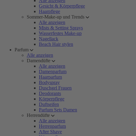
Alle anzeigen
Gesicht & Körperpflege
Haarpflege
Sommer-Make-up und Trends
Alle anzeigen
Mists & Setting Sprays
Wasserfestes Make-up
Nagellack
Beach Hair stylen
Parfum
Alle anzeigen
Damendüfte
Alle anzeigen
Damenparfum
Haarparfum
Bodyspray
Duschgel Frauen
Deodorants
Körperpflege
Duftseifen
Parfum Sets Damen
Herrendüfte
Alle anzeigen
Herrenparfum
After Shave