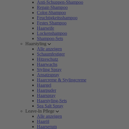
Anti-Schuppen-Shampoo
Repair-Shampoo
Color-Shampoo
Feuchtigkeitsshampoo
Festes Shampoo
Haarseife
Lockenshampoo
Shampoo-Sets
Haarstyling
Alle anzeigen
Schaumfestiger
Hitzeschutz
Haarwachs
Styling Spray
Ansatzspray
Haarcreme & Stylingcreme
Haargel
Haarpuder
Haarspray
Haarstyling-Sets
Sea Salt Spray
Leave-In Pflege
Alle anzeigen
Haaröl
Haarserum