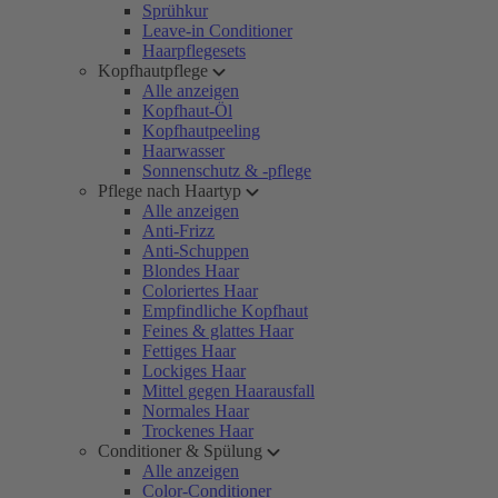
Sprühkur
Leave-in Conditioner
Haarpflegesets
Kopfhautpflege
Alle anzeigen
Kopfhaut-Öl
Kopfhautpeeling
Haarwasser
Sonnenschutz & -pflege
Pflege nach Haartyp
Alle anzeigen
Anti-Frizz
Anti-Schuppen
Blondes Haar
Coloriertes Haar
Empfindliche Kopfhaut
Feines & glattes Haar
Fettiges Haar
Lockiges Haar
Mittel gegen Haarausfall
Normales Haar
Trockenes Haar
Conditioner & Spülung
Alle anzeigen
Color-Conditioner