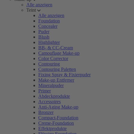
Alle anzeigen
Teint
Alle anzeigen
Foundation
Concealer
Puder
Blush
Highlighter
BB- & CC-Cream
Camouflage Make-up
Color Corrector
Contouring
Contouring Paletten
Fixing Spray & Fixierpuder
Make-up Entferner
Mineralpuder
Primer
Abdeckprodukte
Accessoires
Anti-Aging Make-up
Bronzer
Compact-Foundation
Creme-Foundation
Effektprodukte
Flüssige Foundation