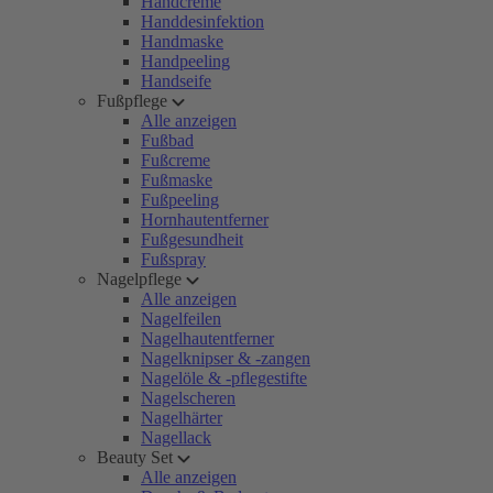
Handcreme
Handdesinfektion
Handmaske
Handpeeling
Handseife
Fußpflege
Alle anzeigen
Fußbad
Fußcreme
Fußmaske
Fußpeeling
Hornhautentferner
Fußgesundheit
Fußspray
Nagelpflege
Alle anzeigen
Nagelfeilen
Nagelhautentferner
Nagelknipser & -zangen
Nagelöle & -pflegestifte
Nagelscheren
Nagelhärter
Nagellack
Beauty Set
Alle anzeigen