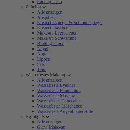
Puderquasten
Zubehör
Alle anzeigen
Anspitzer
Kosmetikspiegel & Schminkspiegel
Kosmetiktaschen
Make-up Leerpaletten
Make-up Schwämme
Blotting Paper
Nägel
Augen
Lippen
Sets
Teint
Wasserfestes Make-up
Alle anzeigen
Wasserfeste Eyeliner
Wasserfeste Foundation
Wasserfeste Mascara
Wasserfester Concealer
Wasserfester Lidschatten
Wasserfeste Augenbrauenstifte
Highlights
Alle anzeigen
Glow Make-up