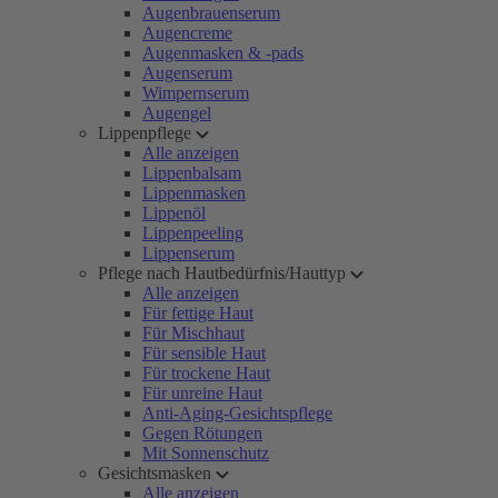
Augenbrauenserum
Augencreme
Augenmasken & -pads
Augenserum
Wimpernserum
Augengel
Lippenpflege
Alle anzeigen
Lippenbalsam
Lippenmasken
Lippenöl
Lippenpeeling
Lippenserum
Pflege nach Hautbedürfnis/Hauttyp
Alle anzeigen
Für fettige Haut
Für Mischhaut
Für sensible Haut
Für trockene Haut
Für unreine Haut
Anti-Aging-Gesichtspflege
Gegen Rötungen
Mit Sonnenschutz
Gesichtsmasken
Alle anzeigen