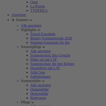
Ouai
La Prairie
TYPEBEA
Angebote
☀️ Sommer
Alle anzeigen
Highlights
Travel Essentials
Beauty-Sommertrends 2026
Sommer-Essentials für ihn
Sonnenpflege
Alle anzeigen
Sonnenschutz fürs Gesicht
Make-up mit LSF
Sonnenschutz für den Körper
Haarpflege mit LSF
After Sun
Selbstbräuner
Sommerdüfte
Alle anzeigen
Damendüfte
Herrendüfte
Bodyspray
Pflege