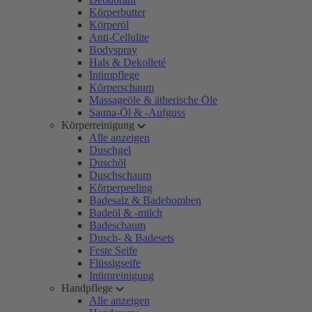
Körperbutter
Körperöl
Anti-Cellulite
Bodyspray
Hals & Dekolleté
Intimpflege
Körperschaum
Massageöle & ätherische Öle
Sauna-Öl & -Aufguss
Körperreinigung
Alle anzeigen
Duschgel
Duschöl
Duschschaum
Körperpeeling
Badesalz & Badebomben
Badeöl & -milch
Badeschaum
Dusch- & Badesets
Feste Seife
Flüssigseife
Intimreinigung
Handpflege
Alle anzeigen