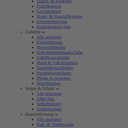
Dusch- & Badesets
Fußpflegesets
Geschenksets
Hand- & Nagelpflegesets
Körperpflegesets
Sonnenschutz-Sets
Zubehör
Alle anzeigen
Körperbürsten
Massagebürsten
Selbstbräungshandschuhe
Fußpflegezubehör
Hand & Fuß-Schmuck
Nagelpflegezubehör
Peelinghandschuhe
Pflege Accessoires
Waschlappen
Sonne & Schutz
Alle anzeigen
After Sun
Selbstbräuner
Sonnenschutz
Haarentfernung
Alle anzeigen
Kalt- & Warmwachs