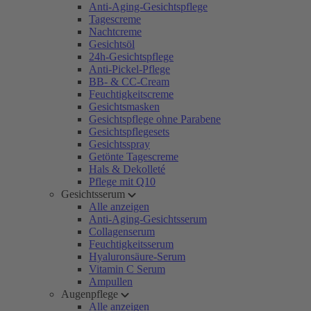
Anti-Aging-Gesichtspflege
Tagescreme
Nachtcreme
Gesichtsöl
24h-Gesichtspflege
Anti-Pickel-Pflege
BB- & CC-Cream
Feuchtigkeitscreme
Gesichtsmasken
Gesichtspflege ohne Parabene
Gesichtspflegesets
Gesichtsspray
Getönte Tagescreme
Hals & Dekolleté
Pflege mit Q10
Gesichtsserum
Alle anzeigen
Anti-Aging-Gesichtsserum
Collagenserum
Feuchtigkeitsserum
Hyaluronsäure-Serum
Vitamin C Serum
Ampullen
Augenpflege
Alle anzeigen