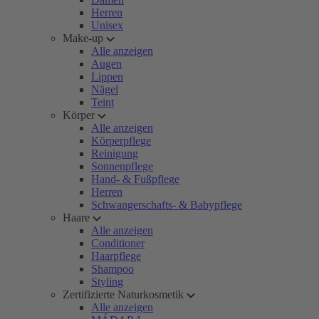
Herren
Unisex
Make-up
Alle anzeigen
Augen
Lippen
Nägel
Teint
Körper
Alle anzeigen
Körperpflege
Reinigung
Sonnenpflege
Hand- & Fußpflege
Herren
Schwangerschafts- & Babypflege
Haare
Alle anzeigen
Conditioner
Haarpflege
Shampoo
Styling
Zertifizierte Naturkosmetik
Alle anzeigen