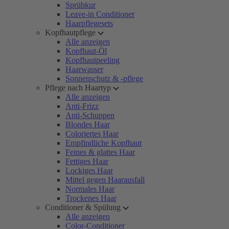
Sprühkur
Leave-in Conditioner
Haarpflegesets
Kopfhautpflege
Alle anzeigen
Kopfhaut-Öl
Kopfhautpeeling
Haarwasser
Sonnenschutz & -pflege
Pflege nach Haartyp
Alle anzeigen
Anti-Frizz
Anti-Schuppen
Blondes Haar
Coloriertes Haar
Empfindliche Kopfhaut
Feines & glattes Haar
Fettiges Haar
Lockiges Haar
Mittel gegen Haarausfall
Normales Haar
Trockenes Haar
Conditioner & Spülung
Alle anzeigen
Color-Conditioner