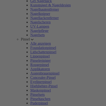
Gel Nagellack
Kunstnägel & Nageldesign
Nagelhautentferner
Nagelknipser
Nagellackentferner
Nagelscheren
UV-Lampen
Nagelpflege
Nagelsets
Pinsel
Alle anzeigen
Foundationpinsel
Lidschattenpinsel
Lippenpinsel
Pinselreiniger
Rougepinsel
Applikatoren
Augenbrauenpinsel
Concealer-Pinsel
Eyelinerpinsel
Highlighter-Pinsel
Maskenpinsel
Pinselsets
Pinseltaschen
Puderpinsel