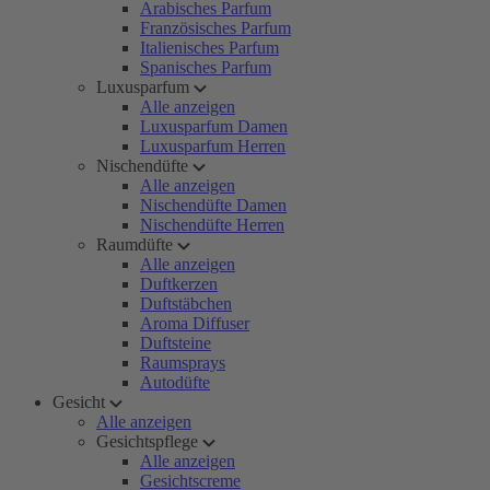
Arabisches Parfum
Französisches Parfum
Italienisches Parfum
Spanisches Parfum
Luxusparfum
Alle anzeigen
Luxusparfum Damen
Luxusparfum Herren
Nischendüfte
Alle anzeigen
Nischendüfte Damen
Nischendüfte Herren
Raumdüfte
Alle anzeigen
Duftkerzen
Duftstäbchen
Aroma Diffuser
Duftsteine
Raumsprays
Autodüfte
Gesicht
Alle anzeigen
Gesichtspflege
Alle anzeigen
Gesichtscreme