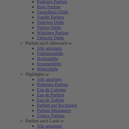
Pudriges Parfum
Rose Parfum
Sandelholz Düfte
Vanille Parfum
Veilchen Düfte
Vetiver Düfte
Würziges Parfum
Zitrische Düfte
Parfum nach Jahreszeit
Alle anzeigen
Frühlingsdüfte
Herbstdüfte
Sommerdüfte
Winterdüfte
Highlights
Alle anzeigen
Beliebtes Parfum
Eau de Cologne
Eau de Parfum
Eau de Toilette
Parfum auf Rechnung
Parfum Miniaturen
Unisex Parfum
Parfum nach Land
Alle anzeigen