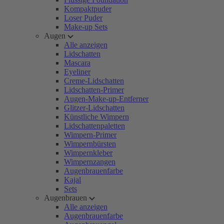
Kompaktpuder
Loser Puder
Make-up Sets
Augen
Alle anzeigen
Lidschatten
Mascara
Eyeliner
Creme-Lidschatten
Lidschatten-Primer
Augen-Make-up-Entferner
Glitzer-Lidschatten
Künstliche Wimpern
Lidschattenpaletten
Wimpern-Primer
Wimpernbürsten
Wimpernkleber
Wimpernzangen
Augenbrauenfarbe
Kajal
Sets
Augenbrauen
Alle anzeigen
Augenbrauenfarbe