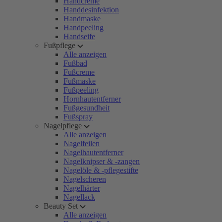
Handcreme
Handdesinfektion
Handmaske
Handpeeling
Handseife
Fußpflege
Alle anzeigen
Fußbad
Fußcreme
Fußmaske
Fußpeeling
Hornhautentferner
Fußgesundheit
Fußspray
Nagelpflege
Alle anzeigen
Nagelfeilen
Nagelhautentferner
Nagelknipser & -zangen
Nagelöle & -pflegestifte
Nagelscheren
Nagelhärter
Nagellack
Beauty Set
Alle anzeigen