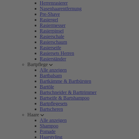
Herrenrasierer
Nasenhaarentfernung
Pre-Shave
Rasiergel
Rasiermesser
Rasierpinsel
Rasierschale
Rasierschaum
Rasierseife
Rasiersets Herren
Rasierständer
Bartpflege
Alle anzeigen
Bartbalsam
Bartkämme & Bartbürsten
Bartöle
Bartschneider & Barttrimmer
Bartseife & Bartshampoo
Bartpflegesets
Bartscheren
Haare
Alle anzeigen
Shampoo
Pomade
Haarstyling