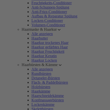
Feuchtigkeits-Conditioner
Anti-Schuppen-Spülung
Anti-Frizz-Conditioner
Aufbau & Reparatur Spülung
Locken-Conditioner
Volumen-Conditioner
Haarmaske & Haarkur
Alle anzeigen
Haarbutter
Haarkur trockenes Haar
Haarkur gefärbtes Haar
Haarkur Feuchtigkeit
Haarkur Keratin
Haarkur Locken
Haarbürsten & Kämme
Alle anzeigen
Rundbürsten
Detangler-Bürsten
Flach- & Paddelbürsten
Holzbürsten
Haarkämme
Haarschneidekämme
Kopfmassagebürsten
Lockenkämme
Skelettbürsten