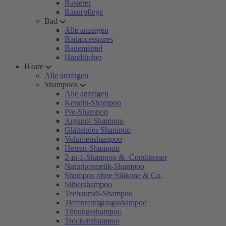
Rasierer
Rasurpflege
Bad
Alle anzeigen
Badaccessoires
Bademäntel
Handtücher
Haare
Alle anzeigen
Shampoos
Alle anzeigen
Keratin-Shampoo
Pre-Shampoo
Arganöl-Shampoo
Glättendes Shampoo
Volumenshampoo
Herren-Shampoo
2-in-1-Shampoo & -Conditioner
Naturkosmetik-Shampoo
Shampoo ohne Silikone & Co.
Silbershampoo
Teebaumöl-Shampoo
Tiefenreinigungsshampoo
Tönungsshampoo
Trockenshampoo