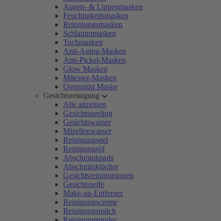
Augen- & Lippenmasken
Feuchtigkeitsmasken
Reinigungsmasken
Schlammmasken
Tuchmasken
Anti-Aging-Masken
Anti-Pickel-Masken
Glow Masken
Mitesser-Masken
Overnight Maske
Gesichtsreinigung
Alle anzeigen
Gesichtspeeling
Gesichtswasser
Mizellenwasser
Reinigungsgel
Reinigungsöl
Abschminkpads
Abschminktücher
Gesichtsreinigungssets
Gesichtsseife
Make-up-Entferner
Reinigungscreme
Reinigungsmilch
Reinigungspuder