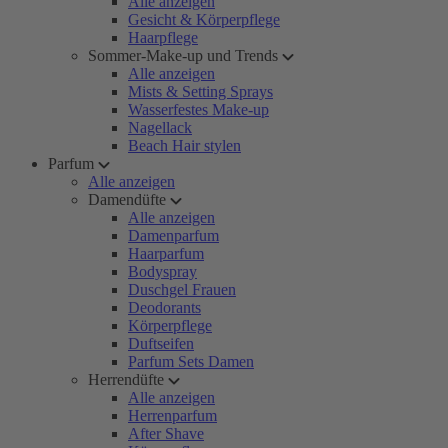
Alle anzeigen
Gesicht & Körperpflege
Haarpflege
Sommer-Make-up und Trends
Alle anzeigen
Mists & Setting Sprays
Wasserfestes Make-up
Nagellack
Beach Hair stylen
Parfum
Alle anzeigen
Damendüfte
Alle anzeigen
Damenparfum
Haarparfum
Bodyspray
Duschgel Frauen
Deodorants
Körperpflege
Duftseifen
Parfum Sets Damen
Herrendüfte
Alle anzeigen
Herrenparfum
After Shave