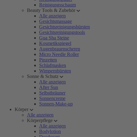
Reinigungsschaum
Beauty Tools & Zubehör
Alle anzeigen
Gesichtsmassage
Gesichtsreinigungsbürsten
Gesichtsreinigungstools
Gua Sha Steine
Kosmetikspiegel
Augenbrauenscheren
Micro Needle Roller
Pinzetten
Schlafmasken
Wimpernbürsten
Sonne & Schutz
Alle anzeigen
After Sun
Selbstbräuner
Sonnencreme
Sonnen-Make-up
Körper
Alle anzeigen
Körperpflege
Alle anzeigen
Bodylotion
Deodorant