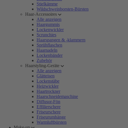
Stielkämme
Wildschweinborsten-Bürsten
Haar-Accessoires
Alle anzeigen
Haargummis
Lockenwickler
Scrunchies
Haarspangen & -klammern
Sprühflaschen
Haarnadeln
Lockenbänder
Zubehör
Haarstyling-Geräte
Alle anzeigen
Glätteisen
Lockenstäbe
Heizwickler
Haartrockner
Haarschneidemaschine
Diffusor-Fön
Effilierschere
Friseurschere
Friseurumhänge
Warmluftbürsten
Make-up