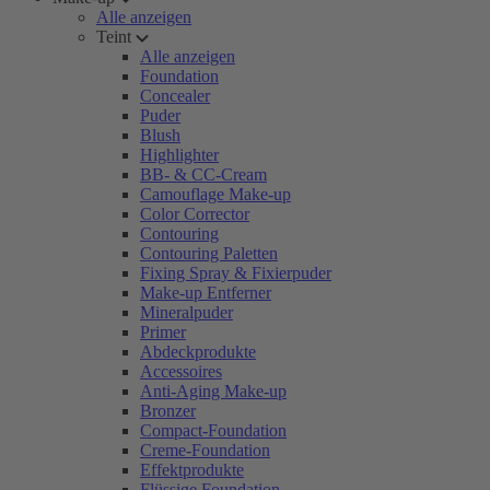
Alle anzeigen
Teint
Alle anzeigen
Foundation
Concealer
Puder
Blush
Highlighter
BB- & CC-Cream
Camouflage Make-up
Color Corrector
Contouring
Contouring Paletten
Fixing Spray & Fixierpuder
Make-up Entferner
Mineralpuder
Primer
Abdeckprodukte
Accessoires
Anti-Aging Make-up
Bronzer
Compact-Foundation
Creme-Foundation
Effektprodukte
Flüssige Foundation