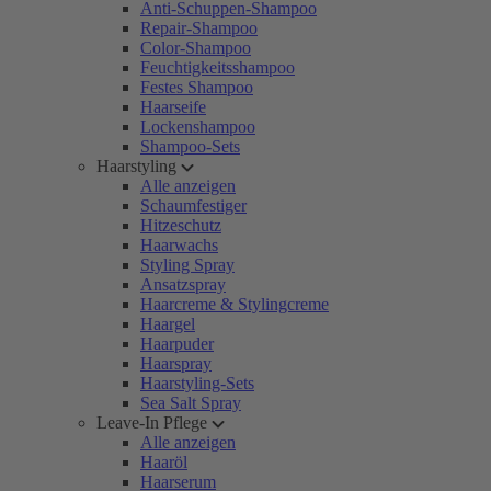
Anti-Schuppen-Shampoo
Repair-Shampoo
Color-Shampoo
Feuchtigkeitsshampoo
Festes Shampoo
Haarseife
Lockenshampoo
Shampoo-Sets
Haarstyling
Alle anzeigen
Schaumfestiger
Hitzeschutz
Haarwachs
Styling Spray
Ansatzspray
Haarcreme & Stylingcreme
Haargel
Haarpuder
Haarspray
Haarstyling-Sets
Sea Salt Spray
Leave-In Pflege
Alle anzeigen
Haaröl
Haarserum