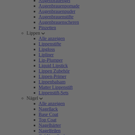
Augenbrauengel
Augenbrauenpomade
Augenbrauenpuder
Augenbrauenstifte
Augenbrauenscheren
Pinzetten
Lippen
Alle anzeigen
Lippenstifte
Lipgloss
Lipliner
Lip-Plumper
Liquid Lipstick
Lippen Zubehör
Lippen-Primer
Lippenbalsam
Matter Lippenstift
Lippenstift-Sets
Nägel
Alle anzeigen
Nagellack
Base Coat
Top Coat
Nagelhärter
Nagelfeilen