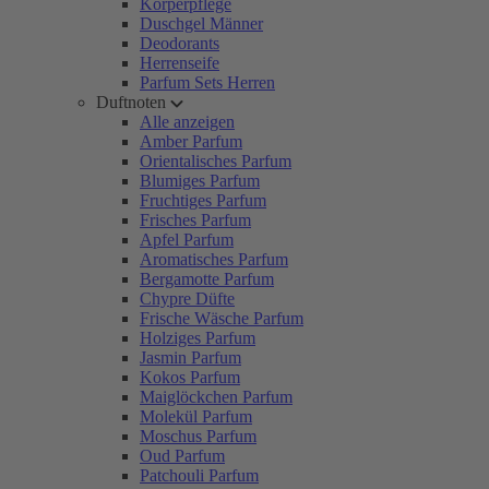
Körperpflege
Duschgel Männer
Deodorants
Herrenseife
Parfum Sets Herren
Duftnoten
Alle anzeigen
Amber Parfum
Orientalisches Parfum
Blumiges Parfum
Fruchtiges Parfum
Frisches Parfum
Apfel Parfum
Aromatisches Parfum
Bergamotte Parfum
Chypre Düfte
Frische Wäsche Parfum
Holziges Parfum
Jasmin Parfum
Kokos Parfum
Maiglöckchen Parfum
Molekül Parfum
Moschus Parfum
Oud Parfum
Patchouli Parfum