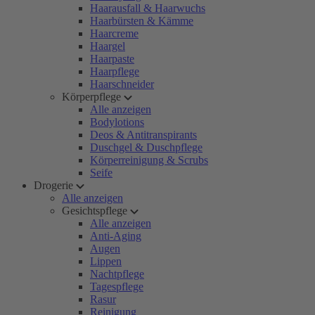
Haarausfall & Haarwuchs
Haarbürsten & Kämme
Haarcreme
Haargel
Haarpaste
Haarpflege
Haarschneider
Körperpflege
Alle anzeigen
Bodylotions
Deos & Antitranspirants
Duschgel & Duschpflege
Körperreinigung & Scrubs
Seife
Drogerie
Alle anzeigen
Gesichtspflege
Alle anzeigen
Anti-Aging
Augen
Lippen
Nachtpflege
Tagespflege
Rasur
Reinigung