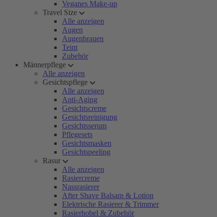
Veganes Make-up
Travel Size
Alle anzeigen
Augen
Augenbrauen
Teint
Zubehör
Männerpflege
Alle anzeigen
Gesichtspflege
Alle anzeigen
Anti-Aging
Gesichtscreme
Gesichtsreinigung
Gesichtsserum
Pflegesets
Gesichtsmasken
Gesichtspeeling
Rasur
Alle anzeigen
Rasiercreme
Nassrasierer
After Shave Balsam & Lotion
Elektrische Rasierer & Trimmer
Rasierhobel & Zubehör