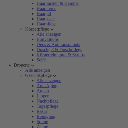
Haarbürsten & Kämme
Haarcreme
Haargel
Haarpaste
Haarpflege
Körperpflege
Alle anzeigen
Bodylotions
Deos & Antitranspirants
Duschgel & Duschpflege
Körperreinigung & Scrubs
Seife
Drogerie
Alle anzeigen
Gesichtspflege
Alle anzeigen
Anti-Aging
Augen
Lippen
Nachtpflege
Tagespflege
Rasur
Reinigung
Sonne
Zähne