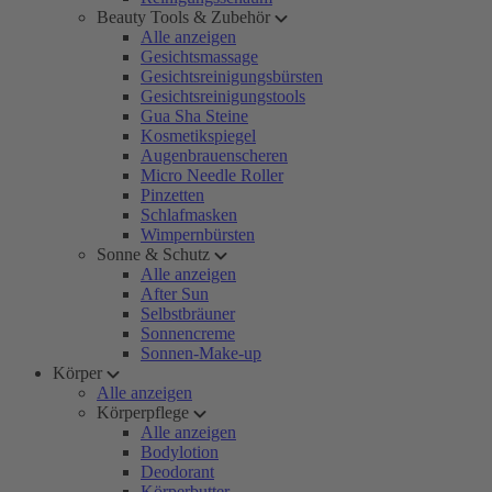
Beauty Tools & Zubehör
Alle anzeigen
Gesichtsmassage
Gesichtsreinigungsbürsten
Gesichtsreinigungstools
Gua Sha Steine
Kosmetikspiegel
Augenbrauenscheren
Micro Needle Roller
Pinzetten
Schlafmasken
Wimpernbürsten
Sonne & Schutz
Alle anzeigen
After Sun
Selbstbräuner
Sonnencreme
Sonnen-Make-up
Körper
Alle anzeigen
Körperpflege
Alle anzeigen
Bodylotion
Deodorant
Körperbutter