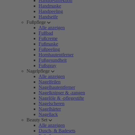
Handdesinfektion
Handmaske
Handpeeling
Handseife
Fußpflege
Alle anzeigen
Fußbad
Fußcreme
Fußmaske
Fußpeeling
Hornhautentferner
Fußgesundheit
Fußspray
Nagelpflege
Alle anzeigen
Nagelfeilen
Nagelhautentferner
Nagelknipser & -zangen
Nagelöle & -pflegestifte
Nagelscheren
Nagelhärter
Nagellack
Beauty Set
Alle anzeigen
Dusch- & Badesets