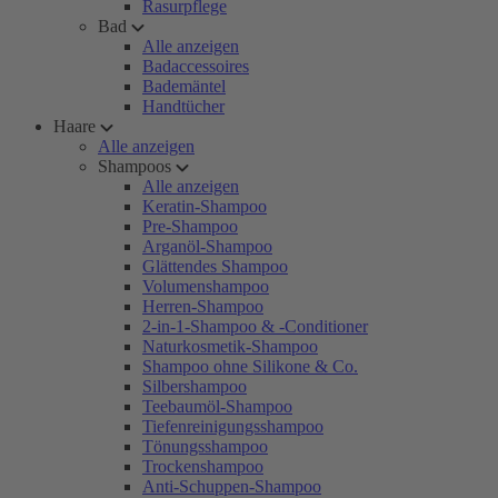
Rasurpflege
Bad
Alle anzeigen
Badaccessoires
Bademäntel
Handtücher
Haare
Alle anzeigen
Shampoos
Alle anzeigen
Keratin-Shampoo
Pre-Shampoo
Arganöl-Shampoo
Glättendes Shampoo
Volumenshampoo
Herren-Shampoo
2-in-1-Shampoo & -Conditioner
Naturkosmetik-Shampoo
Shampoo ohne Silikone & Co.
Silbershampoo
Teebaumöl-Shampoo
Tiefenreinigungsshampoo
Tönungsshampoo
Trockenshampoo
Anti-Schuppen-Shampoo