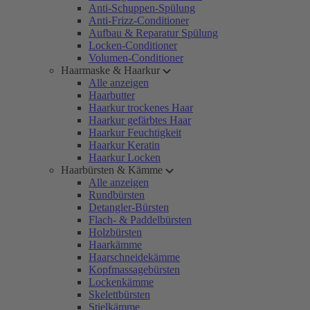
Anti-Schuppen-Spülung
Anti-Frizz-Conditioner
Aufbau & Reparatur Spülung
Locken-Conditioner
Volumen-Conditioner
Haarmaske & Haarkur
Alle anzeigen
Haarbutter
Haarkur trockenes Haar
Haarkur gefärbtes Haar
Haarkur Feuchtigkeit
Haarkur Keratin
Haarkur Locken
Haarbürsten & Kämme
Alle anzeigen
Rundbürsten
Detangler-Bürsten
Flach- & Paddelbürsten
Holzbürsten
Haarkämme
Haarschneidekämme
Kopfmassagebürsten
Lockenkämme
Skelettbürsten
Stielkämme