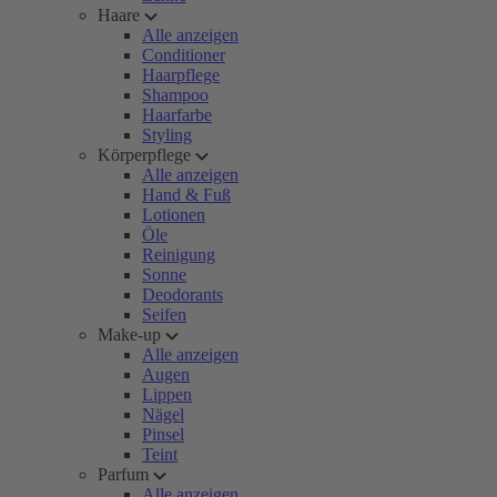
Haare
Alle anzeigen
Conditioner
Haarpflege
Shampoo
Haarfarbe
Styling
Körperpflege
Alle anzeigen
Hand & Fuß
Lotionen
Öle
Reinigung
Sonne
Deodorants
Seifen
Make-up
Alle anzeigen
Augen
Lippen
Nägel
Pinsel
Teint
Parfum
Alle anzeigen