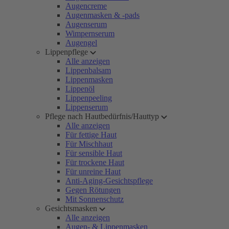
Augencreme
Augenmasken & -pads
Augenserum
Wimpernserum
Augengel
Lippenpflege
Alle anzeigen
Lippenbalsam
Lippenmasken
Lippenöl
Lippenpeeling
Lippenserum
Pflege nach Hautbedürfnis/Hauttyp
Alle anzeigen
Für fettige Haut
Für Mischhaut
Für sensible Haut
Für trockene Haut
Für unreine Haut
Anti-Aging-Gesichtspflege
Gegen Rötungen
Mit Sonnenschutz
Gesichtsmasken
Alle anzeigen
Augen- & Lippenmasken