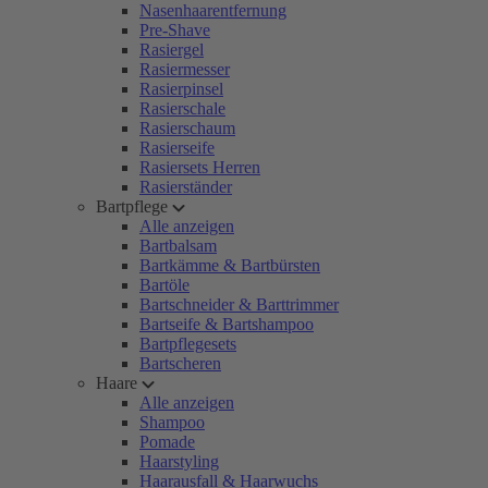
Nasenhaarentfernung
Pre-Shave
Rasiergel
Rasiermesser
Rasierpinsel
Rasierschale
Rasierschaum
Rasierseife
Rasiersets Herren
Rasierständer
Bartpflege
Alle anzeigen
Bartbalsam
Bartkämme & Bartbürsten
Bartöle
Bartschneider & Barttrimmer
Bartseife & Bartshampoo
Bartpflegesets
Bartscheren
Haare
Alle anzeigen
Shampoo
Pomade
Haarstyling
Haarausfall & Haarwuchs