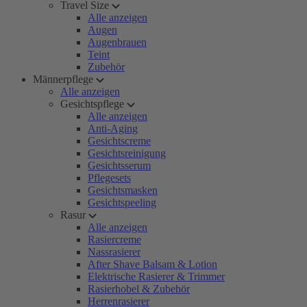
Travel Size
Alle anzeigen
Augen
Augenbrauen
Teint
Zubehör
Männerpflege
Alle anzeigen
Gesichtspflege
Alle anzeigen
Anti-Aging
Gesichtscreme
Gesichtsreinigung
Gesichtsserum
Pflegesets
Gesichtsmasken
Gesichtspeeling
Rasur
Alle anzeigen
Rasiercreme
Nassrasierer
After Shave Balsam & Lotion
Elektrische Rasierer & Trimmer
Rasierhobel & Zubehör
Herrenrasierer