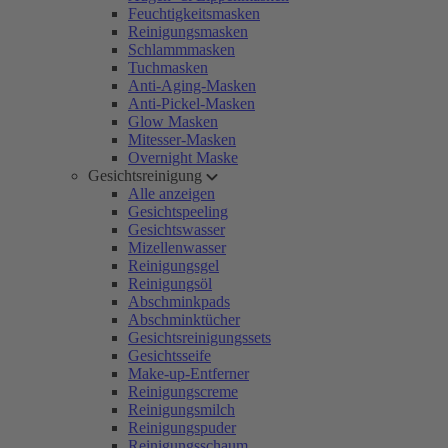
Feuchtigkeitsmasken
Reinigungsmasken
Schlammmasken
Tuchmasken
Anti-Aging-Masken
Anti-Pickel-Masken
Glow Masken
Mitesser-Masken
Overnight Maske
Gesichtsreinigung
Alle anzeigen
Gesichtspeeling
Gesichtswasser
Mizellenwasser
Reinigungsgel
Reinigungsöl
Abschminkpads
Abschminktücher
Gesichtsreinigungssets
Gesichtsseife
Make-up-Entferner
Reinigungscreme
Reinigungsmilch
Reinigungspuder
Reinigungsschaum