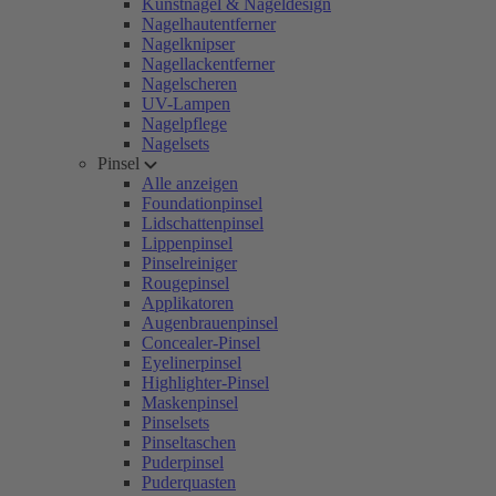
Kunstnägel & Nageldesign
Nagelhautentferner
Nagelknipser
Nagellackentferner
Nagelscheren
UV-Lampen
Nagelpflege
Nagelsets
Pinsel
Alle anzeigen
Foundationpinsel
Lidschattenpinsel
Lippenpinsel
Pinselreiniger
Rougepinsel
Applikatoren
Augenbrauenpinsel
Concealer-Pinsel
Eyelinerpinsel
Highlighter-Pinsel
Maskenpinsel
Pinselsets
Pinseltaschen
Puderpinsel
Puderquasten