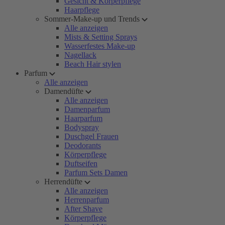
Gesicht & Körperpflege
Haarpflege
Sommer-Make-up und Trends
Alle anzeigen
Mists & Setting Sprays
Wasserfestes Make-up
Nagellack
Beach Hair stylen
Parfum
Alle anzeigen
Damendüfte
Alle anzeigen
Damenparfum
Haarparfum
Bodyspray
Duschgel Frauen
Deodorants
Körperpflege
Duftseifen
Parfum Sets Damen
Herrendüfte
Alle anzeigen
Herrenparfum
After Shave
Körperpflege