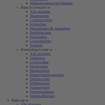
Wildschweinborsten-Bürsten
Haar-Accessoires
Alle anzeigen
Haargummis
Lockenwickler
Scrunchies
Haarspangen & -klammern
Sprühflaschen
Haarnadeln
Lockenbänder
Zubehör
Haarstyling-Geräte
Alle anzeigen
Glätteisen
Lockenstäbe
Heizwickler
Haartrockner
Haarschneidemaschine
Diffusor-Fön
Effilierschere
Friseurschere
Friseurumhänge
Warmluftbürsten
Make-up
Alle anzeigen