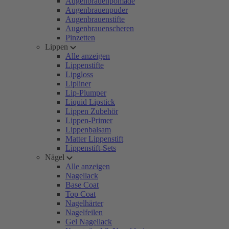
Augenbrauenpomade
Augenbrauenpuder
Augenbrauenstifte
Augenbrauenscheren
Pinzetten
Lippen
Alle anzeigen
Lippenstifte
Lipgloss
Lipliner
Lip-Plumper
Liquid Lipstick
Lippen Zubehör
Lippen-Primer
Lippenbalsam
Matter Lippenstift
Lippenstift-Sets
Nägel
Alle anzeigen
Nagellack
Base Coat
Top Coat
Nagelhärter
Nagelfeilen
Gel Nagellack