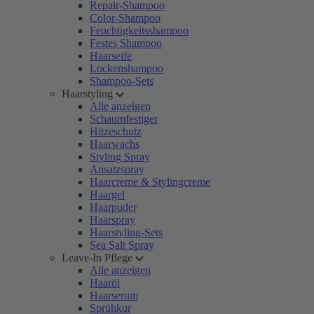
Repair-Shampoo
Color-Shampoo
Feuchtigkeitsshampoo
Festes Shampoo
Haarseife
Lockenshampoo
Shampoo-Sets
Haarstyling
Alle anzeigen
Schaumfestiger
Hitzeschutz
Haarwachs
Styling Spray
Ansatzspray
Haarcreme & Stylingcreme
Haargel
Haarpuder
Haarspray
Haarstyling-Sets
Sea Salt Spray
Leave-In Pflege
Alle anzeigen
Haaröl
Haarserum
Sprühkur