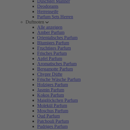
Duschgel Männer
Deodorants
Herrenseife
Parfum Sets Herren
Duftnoten
Alle anzeigen
Amber Parfum
Orientalisches Parfum
Blumiges Parfum
Fruchtiges Parfum
Frisches Parfum
Apfel Parfum
Aromatisches Parfum
Bergamotte Parfum
Chypre Düfte
Frische Wäsche Parfum
Holziges Parfum
Jasmin Parfum
Kokos Parfum
Maiglöckchen Parfum
Molekül Parfum
Moschus Parfum
Oud Parfum
Patchouli Parfum
Pudriges Parfum