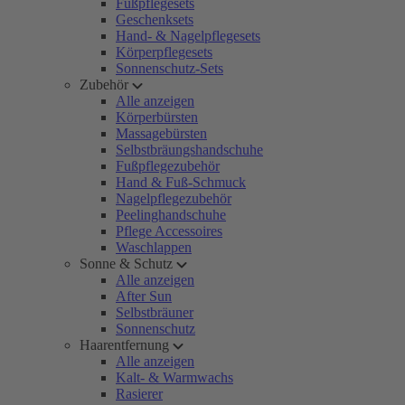
Fußpflegesets
Geschenksets
Hand- & Nagelpflegesets
Körperpflegesets
Sonnenschutz-Sets
Zubehör
Alle anzeigen
Körperbürsten
Massagebürsten
Selbstbräungshandschuhe
Fußpflegezubehör
Hand & Fuß-Schmuck
Nagelpflegezubehör
Peelinghandschuhe
Pflege Accessoires
Waschlappen
Sonne & Schutz
Alle anzeigen
After Sun
Selbstbräuner
Sonnenschutz
Haarentfernung
Alle anzeigen
Kalt- & Warmwachs
Rasierer