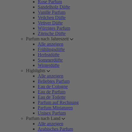
Rose Parfum
Sandelholz Düfte
Vanille Parfum
Veilchen Düfte
Vetiver Düfte
Würziges Parfum
Zitrische Düfte
Parfum nach Jahreszeit
Alle anzeigen
Frühlingsdüfte
Herbstdüfte
Sommerdüfte
Winterdüfte
Highlights
Alle anzeigen
Beliebtes Parfum
Eau de Cologne
Eau de Parfum
Eau de Toilette
Parfum auf Rechnung
Parfum Miniaturen
Unisex Parfum
Parfum nach Land
Alle anzeigen
Arabisches Parfum