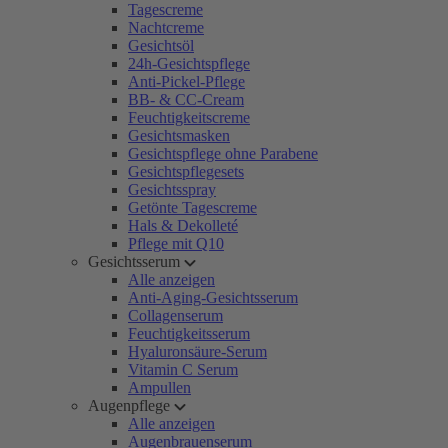
Tagescreme
Nachtcreme
Gesichtsöl
24h-Gesichtspflege
Anti-Pickel-Pflege
BB- & CC-Cream
Feuchtigkeitscreme
Gesichtsmasken
Gesichtspflege ohne Parabene
Gesichtspflegesets
Gesichtsspray
Getönte Tagescreme
Hals & Dekolleté
Pflege mit Q10
Gesichtsserum
Alle anzeigen
Anti-Aging-Gesichtsserum
Collagenserum
Feuchtigkeitsserum
Hyaluronsäure-Serum
Vitamin C Serum
Ampullen
Augenpflege
Alle anzeigen
Augenbrauenserum