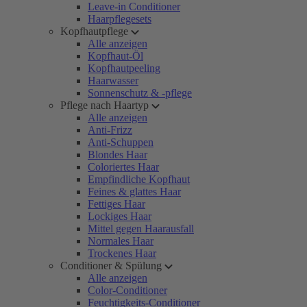
Leave-in Conditioner
Haarpflegesets
Kopfhautpflege
Alle anzeigen
Kopfhaut-Öl
Kopfhautpeeling
Haarwasser
Sonnenschutz & -pflege
Pflege nach Haartyp
Alle anzeigen
Anti-Frizz
Anti-Schuppen
Blondes Haar
Coloriertes Haar
Empfindliche Kopfhaut
Feines & glattes Haar
Fettiges Haar
Lockiges Haar
Mittel gegen Haarausfall
Normales Haar
Trockenes Haar
Conditioner & Spülung
Alle anzeigen
Color-Conditioner
Feuchtigkeits-Conditioner