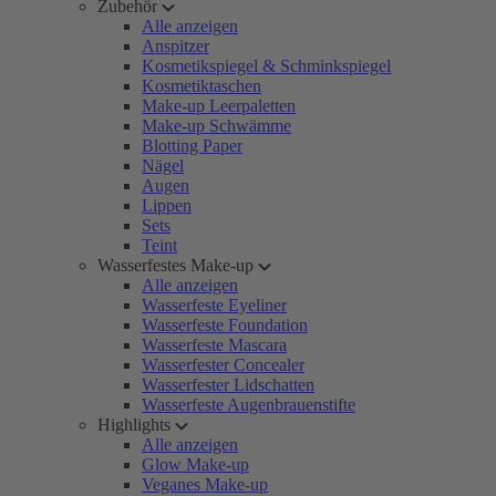
Zubehör
Alle anzeigen
Anspitzer
Kosmetikspiegel & Schminkspiegel
Kosmetiktaschen
Make-up Leerpaletten
Make-up Schwämme
Blotting Paper
Nägel
Augen
Lippen
Sets
Teint
Wasserfestes Make-up
Alle anzeigen
Wasserfeste Eyeliner
Wasserfeste Foundation
Wasserfeste Mascara
Wasserfester Concealer
Wasserfester Lidschatten
Wasserfeste Augenbrauenstifte
Highlights
Alle anzeigen
Glow Make-up
Veganes Make-up