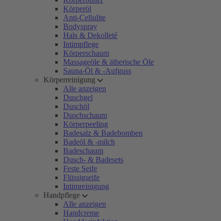
Körperöl
Anti-Cellulite
Bodyspray
Hals & Dekolleté
Intimpflege
Körperschaum
Massageöle & ätherische Öle
Sauna-Öl & -Aufguss
Körperreinigung
Alle anzeigen
Duschgel
Duschöl
Duschschaum
Körperpeeling
Badesalz & Badebomben
Badeöl & -milch
Badeschaum
Dusch- & Badesets
Feste Seife
Flüssigseife
Intimreinigung
Handpflege
Alle anzeigen
Handcreme