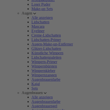
Loser Puder
Make-up Sets
Augen
Alle anzeigen
Lidschatten
Mascara
Eyeliner
Creme-Lidschatten
Lidschatten-Primer
Augen-Make-up-Entferner
Glitzer-Lidschatten
Künstliche Wimpern
Lidschattenpaletten
Wimpern-Primer
Wimpernbürsten
Wimpernkleber
Wimpernzangen
Augenbrauenfarbe
Kajal
Sets
Augenbrauen
Alle anzeigen
Augenbrauenfarbe
Augenbrauengel