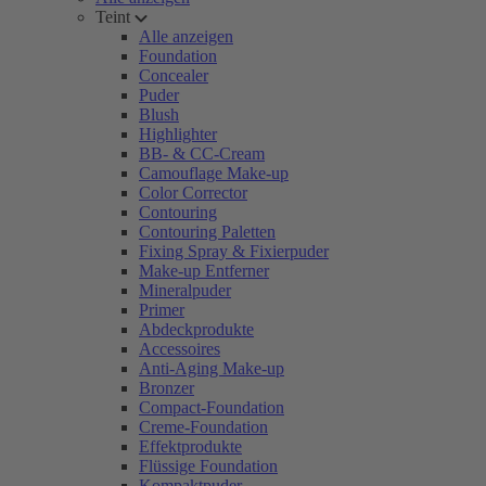
Teint
Alle anzeigen
Foundation
Concealer
Puder
Blush
Highlighter
BB- & CC-Cream
Camouflage Make-up
Color Corrector
Contouring
Contouring Paletten
Fixing Spray & Fixierpuder
Make-up Entferner
Mineralpuder
Primer
Abdeckprodukte
Accessoires
Anti-Aging Make-up
Bronzer
Compact-Foundation
Creme-Foundation
Effektprodukte
Flüssige Foundation
Kompaktpuder