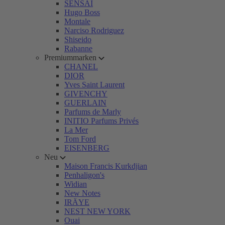
SENSAI
Hugo Boss
Montale
Narciso Rodriguez
Shiseido
Rabanne
Premiummarken
CHANEL
DIOR
Yves Saint Laurent
GIVENCHY
GUERLAIN
Parfums de Marly
INITIO Parfums Privés
La Mer
Tom Ford
EISENBERG
Neu
Maison Francis Kurkdjian
Penhaligon's
Widian
New Notes
IRÄYE
NEST NEW YORK
Ouai