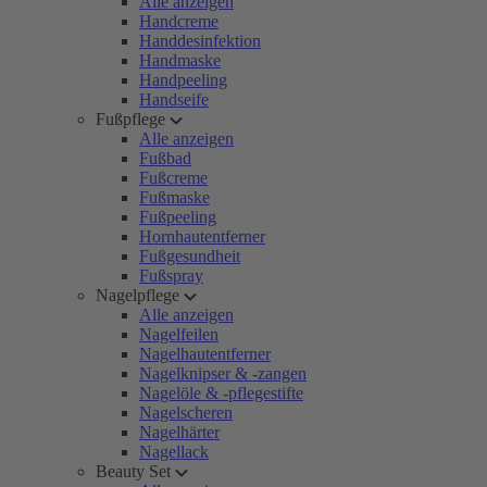
Alle anzeigen
Handcreme
Handdesinfektion
Handmaske
Handpeeling
Handseife
Fußpflege
Alle anzeigen
Fußbad
Fußcreme
Fußmaske
Fußpeeling
Hornhautentferner
Fußgesundheit
Fußspray
Nagelpflege
Alle anzeigen
Nagelfeilen
Nagelhautentferner
Nagelknipser & -zangen
Nagelöle & -pflegestifte
Nagelscheren
Nagelhärter
Nagellack
Beauty Set