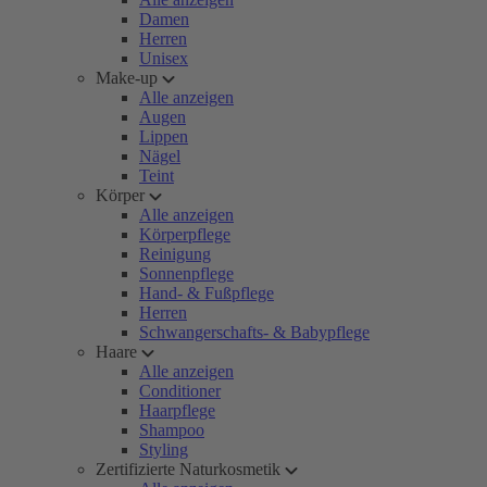
Damen
Herren
Unisex
Make-up
Alle anzeigen
Augen
Lippen
Nägel
Teint
Körper
Alle anzeigen
Körperpflege
Reinigung
Sonnenpflege
Hand- & Fußpflege
Herren
Schwangerschafts- & Babypflege
Haare
Alle anzeigen
Conditioner
Haarpflege
Shampoo
Styling
Zertifizierte Naturkosmetik