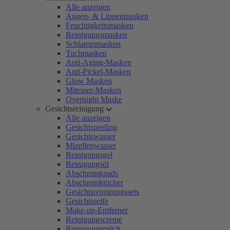
Alle anzeigen
Augen- & Lippenmasken
Feuchtigkeitsmasken
Reinigungsmasken
Schlammmasken
Tuchmasken
Anti-Aging-Masken
Anti-Pickel-Masken
Glow Masken
Mitesser-Masken
Overnight Maske
Gesichtsreinigung
Alle anzeigen
Gesichtspeeling
Gesichtswasser
Mizellenwasser
Reinigungsgel
Reinigungsöl
Abschminkpads
Abschminktücher
Gesichtsreinigungssets
Gesichtsseife
Make-up-Entferner
Reinigungscreme
Reinigungsmilch