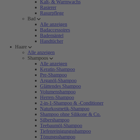
Kalt- & Warmwachs
Rasierer
Rasurpflege
Bad
Alle anzeigen
Badaccessoires
Bademäntel
Handtücher
Haare
Alle anzeigen
Shampoos
Alle anzeigen
Keratin-Shampoo
Pre-Shampoo
Arganöl-Shampoo
Glättendes Shampoo
Volumenshampoo
Herren-Shampoo
2-in-1-Shampoo & -Conditioner
Naturkosmetik-Shampoo
Shampoo ohne Silikone & Co.
Silbershampoo
Teebaumöl-Shampoo
Tiefenreinigungsshampoo
Tönungsshampoo