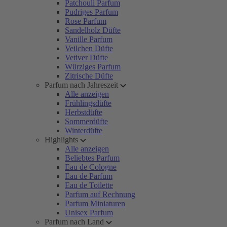
Patchouli Parfum
Pudriges Parfum
Rose Parfum
Sandelholz Düfte
Vanille Parfum
Veilchen Düfte
Vetiver Düfte
Würziges Parfum
Zitrische Düfte
Parfum nach Jahreszeit
Alle anzeigen
Frühlingsdüfte
Herbstdüfte
Sommerdüfte
Winterdüfte
Highlights
Alle anzeigen
Beliebtes Parfum
Eau de Cologne
Eau de Parfum
Eau de Toilette
Parfum auf Rechnung
Parfum Miniaturen
Unisex Parfum
Parfum nach Land