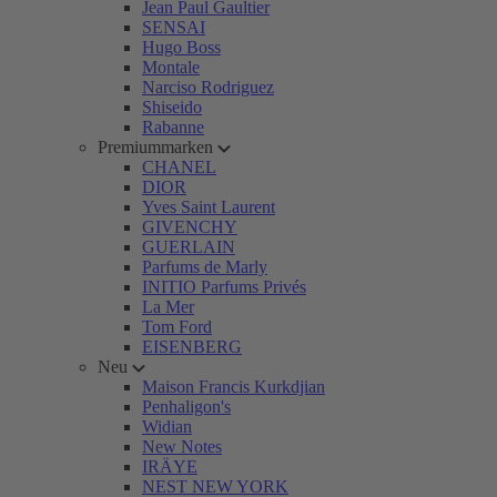
Jean Paul Gaultier
SENSAI
Hugo Boss
Montale
Narciso Rodriguez
Shiseido
Rabanne
Premiummarken
CHANEL
DIOR
Yves Saint Laurent
GIVENCHY
GUERLAIN
Parfums de Marly
INITIO Parfums Privés
La Mer
Tom Ford
EISENBERG
Neu
Maison Francis Kurkdjian
Penhaligon's
Widian
New Notes
IRÄYE
NEST NEW YORK