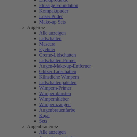
Flüssige Foundation
Kompaktpuder
Loser Puder
Make-up Sets
Augen
Alle anzeigen
Lidschatten
Mascara
Eyeliner
Creme-Lidschatten
Lidschatten-Primer
Augen-Make-up-Entferner
Glitzer-Lidschatten
Künstliche Wimpern
Lidschattenpaletten
Wimpern-Primer
Wimpernbürsten
Wimpernkleber
Wimpernzangen
Augenbrauenfarbe
Kajal
Sets
Augenbrauen
Alle anzeigen