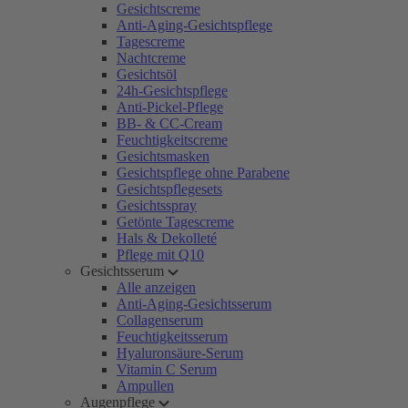
Gesichtscreme
Anti-Aging-Gesichtspflege
Tagescreme
Nachtcreme
Gesichtsöl
24h-Gesichtspflege
Anti-Pickel-Pflege
BB- & CC-Cream
Feuchtigkeitscreme
Gesichtsmasken
Gesichtspflege ohne Parabene
Gesichtspflegesets
Gesichtsspray
Getönte Tagescreme
Hals & Dekolleté
Pflege mit Q10
Gesichtsserum
Alle anzeigen
Anti-Aging-Gesichtsserum
Collagenserum
Feuchtigkeitsserum
Hyaluronsäure-Serum
Vitamin C Serum
Ampullen
Augenpflege