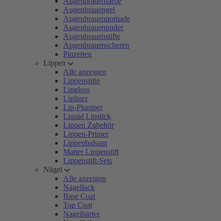
Augenbrauenfarbe
Augenbrauengel
Augenbrauenpomade
Augenbrauenpuder
Augenbrauenstifte
Augenbrauenscheren
Pinzetten
Lippen
Alle anzeigen
Lippenstifte
Lipgloss
Lipliner
Lip-Plumper
Liquid Lipstick
Lippen Zubehör
Lippen-Primer
Lippenbalsam
Matter Lippenstift
Lippenstift-Sets
Nägel
Alle anzeigen
Nagellack
Base Coat
Top Coat
Nagelhärter