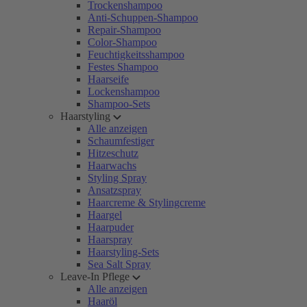
Trockenshampoo
Anti-Schuppen-Shampoo
Repair-Shampoo
Color-Shampoo
Feuchtigkeitsshampoo
Festes Shampoo
Haarseife
Lockenshampoo
Shampoo-Sets
Haarstyling
Alle anzeigen
Schaumfestiger
Hitzeschutz
Haarwachs
Styling Spray
Ansatzspray
Haarcreme & Stylingcreme
Haargel
Haarpuder
Haarspray
Haarstyling-Sets
Sea Salt Spray
Leave-In Pflege
Alle anzeigen
Haaröl