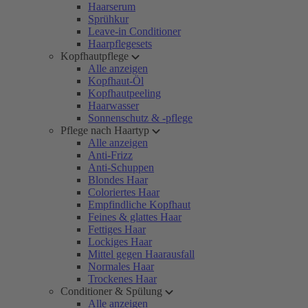
Haarserum
Sprühkur
Leave-in Conditioner
Haarpflegesets
Kopfhautpflege
Alle anzeigen
Kopfhaut-Öl
Kopfhautpeeling
Haarwasser
Sonnenschutz & -pflege
Pflege nach Haartyp
Alle anzeigen
Anti-Frizz
Anti-Schuppen
Blondes Haar
Coloriertes Haar
Empfindliche Kopfhaut
Feines & glattes Haar
Fettiges Haar
Lockiges Haar
Mittel gegen Haarausfall
Normales Haar
Trockenes Haar
Conditioner & Spülung
Alle anzeigen