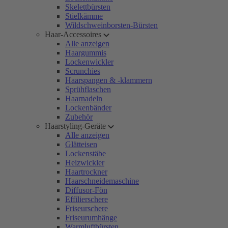
Skelettbürsten
Stielkämme
Wildschweinborsten-Bürsten
Haar-Accessoires
Alle anzeigen
Haargummis
Lockenwickler
Scrunchies
Haarspangen & -klammern
Sprühflaschen
Haarnadeln
Lockenbänder
Zubehör
Haarstyling-Geräte
Alle anzeigen
Glätteisen
Lockenstäbe
Heizwickler
Haartrockner
Haarschneidemaschine
Diffusor-Fön
Effilierschere
Friseurschere
Friseurumhänge
Warmluftbürsten