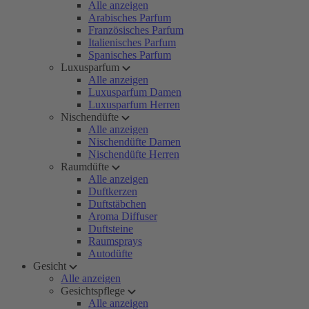
Alle anzeigen
Arabisches Parfum
Französisches Parfum
Italienisches Parfum
Spanisches Parfum
Luxusparfum
Alle anzeigen
Luxusparfum Damen
Luxusparfum Herren
Nischendüfte
Alle anzeigen
Nischendüfte Damen
Nischendüfte Herren
Raumdüfte
Alle anzeigen
Duftkerzen
Duftstäbchen
Aroma Diffuser
Duftsteine
Raumsprays
Autodüfte
Gesicht
Alle anzeigen
Gesichtspflege
Alle anzeigen