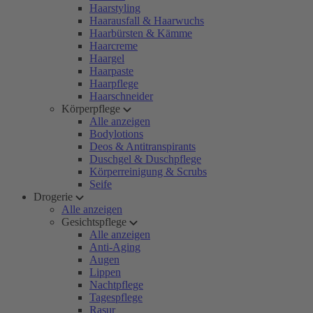
Haarstyling
Haarausfall & Haarwuchs
Haarbürsten & Kämme
Haarcreme
Haargel
Haarpaste
Haarpflege
Haarschneider
Körperpflege
Alle anzeigen
Bodylotions
Deos & Antitranspirants
Duschgel & Duschpflege
Körperreinigung & Scrubs
Seife
Drogerie
Alle anzeigen
Gesichtspflege
Alle anzeigen
Anti-Aging
Augen
Lippen
Nachtpflege
Tagespflege
Rasur