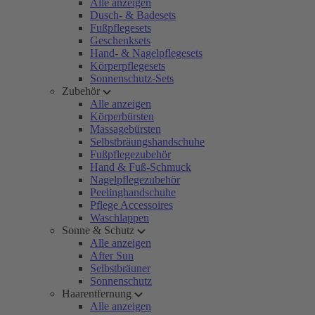
Alle anzeigen
Dusch- & Badesets
Fußpflegesets
Geschenksets
Hand- & Nagelpflegesets
Körperpflegesets
Sonnenschutz-Sets
Zubehör
Alle anzeigen
Körperbürsten
Massagebürsten
Selbstbräungshandschuhe
Fußpflegezubehör
Hand & Fuß-Schmuck
Nagelpflegezubehör
Peelinghandschuhe
Pflege Accessoires
Waschlappen
Sonne & Schutz
Alle anzeigen
After Sun
Selbstbräuner
Sonnenschutz
Haarentfernung
Alle anzeigen