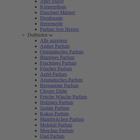
After Shave
Körperpflege
Duschgel Männer
Deodorants
Herrenseife
Parfum Sets Herren
Duftnoten
Alle anzeigen
Amber Parfum
Orientalisches Parfum
Blumiges Parfum
Fruchtiges Parfum
Frisches Parfum
Apfel Parfum
Aromatisches Parfum
Bergamotte Parfum
Chypre Düfte
Frische Wäsche Parfum
Holziges Parfum
Jasmin Parfum
Kokos Parfum
Maiglöckchen Parfum
Molekül Parfum
Moschus Parfum
Oud Parfum