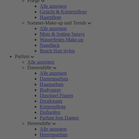
Pflege
Alle anzeigen
Gesicht & Körperpflege
Haarpflege
Sommer-Make-up und Trends
Alle anzeigen
Mists & Setting Sprays
Wasserfestes Make-up
Nagellack
Beach Hair stylen
Parfum
Alle anzeigen
Damendüfte
Alle anzeigen
Damenparfum
Haarparfum
Bodyspray
Duschgel Frauen
Deodorants
Körperpflege
Duftseifen
Parfum Sets Damen
Herrendüfte
Alle anzeigen
Herrenparfum