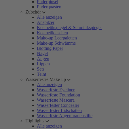
Puderpinsel
Puderquasten
Zubehör
Alle anzeigen
Anspitzer
Kosmetikspiegel & Schminkspiegel
Kosmetiktaschen
Make-up Leerpaletten
Make-up Schwämme
Blotting Paper
Nägel
Augen
Lippen
Sets
Teint
Wasserfestes Make-up
Alle anzeigen
Wasserfeste Eyeliner
Wasserfeste Foundation
Wasserfeste Mascara
Wasserfester Concealer
Wasserfester Lidschatten
Wasserfeste Augenbrauenstifte
Highlights
Alle anzeigen