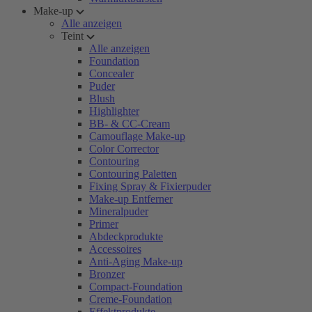
Make-up
Alle anzeigen
Teint
Alle anzeigen
Foundation
Concealer
Puder
Blush
Highlighter
BB- & CC-Cream
Camouflage Make-up
Color Corrector
Contouring
Contouring Paletten
Fixing Spray & Fixierpuder
Make-up Entferner
Mineralpuder
Primer
Abdeckprodukte
Accessoires
Anti-Aging Make-up
Bronzer
Compact-Foundation
Creme-Foundation
Effektprodukte