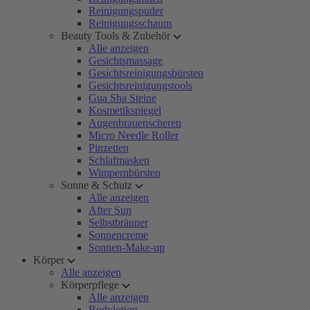
Reinigungspuder
Reinigungsschaum
Beauty Tools & Zubehör
Alle anzeigen
Gesichtsmassage
Gesichtsreinigungsbürsten
Gesichtsreinigungstools
Gua Sha Steine
Kosmetikspiegel
Augenbrauenscheren
Micro Needle Roller
Pinzetten
Schlafmasken
Wimpernbürsten
Sonne & Schutz
Alle anzeigen
After Sun
Selbstbräuner
Sonnencreme
Sonnen-Make-up
Körper
Alle anzeigen
Körperpflege
Alle anzeigen
Bodylotion