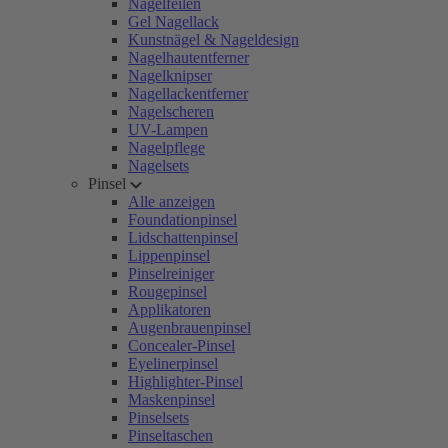
Nagelfeilen
Gel Nagellack
Kunstnägel & Nageldesign
Nagelhautentferner
Nagelknipser
Nagellackentferner
Nagelscheren
UV-Lampen
Nagelpflege
Nagelsets
Pinsel
Alle anzeigen
Foundationpinsel
Lidschattenpinsel
Lippenpinsel
Pinselreiniger
Rougepinsel
Applikatoren
Augenbrauenpinsel
Concealer-Pinsel
Eyelinerpinsel
Highlighter-Pinsel
Maskenpinsel
Pinselsets
Pinseltaschen