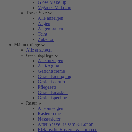
Glow Make-up
Veganes Make-up
Travel Size
Alle anzeigen
Augen
Augenbrauen
Teint
Zubehör
Männerpflege
Alle anzeigen
Gesichtspflege
Alle anzeigen
Anti-Aging
Gesichtscreme
Gesichtsreinigung
Gesichtsserum
Pflegesets
Gesichtsmasken
Gesichtspeeling
Rasur
Alle anzeigen
Rasiercreme
Nassrasierer
After Shave Balsam & Lotion
Elektrische Rasierer & Trimmer