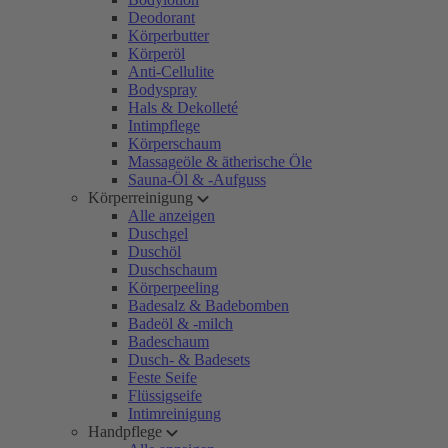
Deodorant
Körperbutter
Körperöl
Anti-Cellulite
Bodyspray
Hals & Dekolleté
Intimpflege
Körperschaum
Massageöle & ätherische Öle
Sauna-Öl & -Aufguss
Körperreinigung
Alle anzeigen
Duschgel
Duschöl
Duschschaum
Körperpeeling
Badesalz & Badebomben
Badeöl & -milch
Badeschaum
Dusch- & Badesets
Feste Seife
Flüssigseife
Intimreinigung
Handpflege