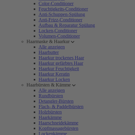
Color-Conditioner
Feuchtigkeits-Conditioner
Anti-Schuppen-Spülung
Anti-Frizz-Conditioner
Aufbau & Reparatur Spülung
Locken-Conditioner
Volumen-Conditioner
Haarmaske & Haarkur
Alle anzeigen
Haarbutter
Haarkur trockenes Haar
Haarkur gefärbtes Haar
Haarkur Feuchtigkeit
Haarkur Keratin
Haarkur Locken
Haarbürsten & Kämme
Alle anzeigen
Rundbürsten
Detangler-Bürsten
Flach- & Paddelbürsten
Holzbürsten
Haarkämme
Haarschneidekämme
Kopfmassagebürsten
Lockenkämme