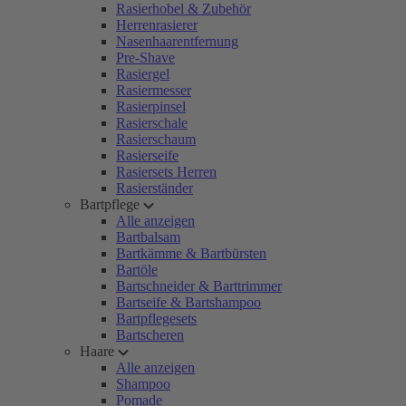
Rasierhobel & Zubehör
Herrenrasierer
Nasenhaarentfernung
Pre-Shave
Rasiergel
Rasiermesser
Rasierpinsel
Rasierschale
Rasierschaum
Rasierseife
Rasiersets Herren
Rasierständer
Bartpflege
Alle anzeigen
Bartbalsam
Bartkämme & Bartbürsten
Bartöle
Bartschneider & Barttrimmer
Bartseife & Bartshampoo
Bartpflegesets
Bartscheren
Haare
Alle anzeigen
Shampoo
Pomade