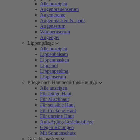
Alle anzeigen
Augenbrauenserum
Augencreme
Augenmasken & -pads
Augenserum
Wimpernserum
Augengel
Lippenpflege
Alle anzeigen
Lippenbalsam
Lippenmasken
Lippenöl
Lippenpeeling
Lippenserum
Pflege nach Hautbedürfnis/Hauttyp
Alle anzeigen
Für fettige Haut
Für Mischhaut
Für sensible Haut
Für trockene Haut
Für unreine Haut
Anti-Aging-Gesichtspflege
Gegen Rötungen
Mit Sonnenschutz
Gesichtsmasken