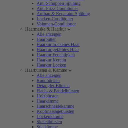
Anti-Schuppen-Spülung
Anti-Frizz-Conditioner
Aufbau & Reparatur Spülung
Locken-Conditioner
Volumen-Conditioner
Haarmaske & Haarkur
Alle anzeigen
Haarbutter
Haarkur trockenes Haar
Haarkur gefärbtes Haar
Haarkur Feuchtigkeit
Haarkur Keratin
Haarkur Locken
Haarbürsten & Kämme
Alle anzeigen
Rundbürsten
Detangler-Bürsten
Flach- & Paddelbürsten
Holzbürsten
Haarkämme
Haarschneidekämme
Kopfmassagebürsten
Lockenkämme
Skelettbürsten
Stielkämme