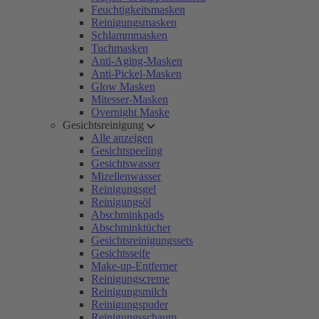
Feuchtigkeitsmasken
Reinigungsmasken
Schlammmasken
Tuchmasken
Anti-Aging-Masken
Anti-Pickel-Masken
Glow Masken
Mitesser-Masken
Overnight Maske
Gesichtsreinigung
Alle anzeigen
Gesichtspeeling
Gesichtswasser
Mizellenwasser
Reinigungsgel
Reinigungsöl
Abschminkpads
Abschminktücher
Gesichtsreinigungssets
Gesichtsseife
Make-up-Entferner
Reinigungscreme
Reinigungsmilch
Reinigungspuder
Reinigungsschaum