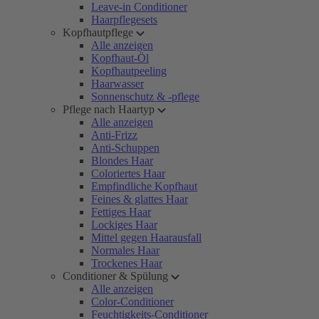
Leave-in Conditioner
Haarpflegesets
Kopfhautpflege
Alle anzeigen
Kopfhaut-Öl
Kopfhautpeeling
Haarwasser
Sonnenschutz & -pflege
Pflege nach Haartyp
Alle anzeigen
Anti-Frizz
Anti-Schuppen
Blondes Haar
Coloriertes Haar
Empfindliche Kopfhaut
Feines & glattes Haar
Fettiges Haar
Lockiges Haar
Mittel gegen Haarausfall
Normales Haar
Trockenes Haar
Conditioner & Spülung
Alle anzeigen
Color-Conditioner
Feuchtigkeits-Conditioner