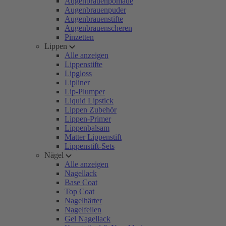
Augenbrauenpomade
Augenbrauenpuder
Augenbrauenstifte
Augenbrauenscheren
Pinzetten
Lippen
Alle anzeigen
Lippenstifte
Lipgloss
Lipliner
Lip-Plumper
Liquid Lipstick
Lippen Zubehör
Lippen-Primer
Lippenbalsam
Matter Lippenstift
Lippenstift-Sets
Nägel
Alle anzeigen
Nagellack
Base Coat
Top Coat
Nagelhärter
Nagelfeilen
Gel Nagellack