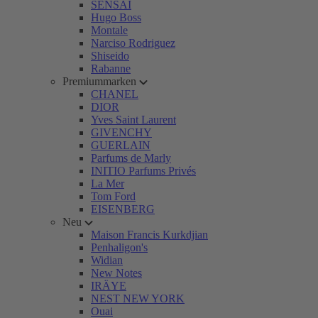
SENSAI
Hugo Boss
Montale
Narciso Rodriguez
Shiseido
Rabanne
Premiummarken
CHANEL
DIOR
Yves Saint Laurent
GIVENCHY
GUERLAIN
Parfums de Marly
INITIO Parfums Privés
La Mer
Tom Ford
EISENBERG
Neu
Maison Francis Kurkdjian
Penhaligon's
Widian
New Notes
IRÄYE
NEST NEW YORK
Ouai