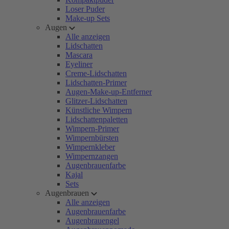
Loser Puder
Make-up Sets
Augen
Alle anzeigen
Lidschatten
Mascara
Eyeliner
Creme-Lidschatten
Lidschatten-Primer
Augen-Make-up-Entferner
Glitzer-Lidschatten
Künstliche Wimpern
Lidschattenpaletten
Wimpern-Primer
Wimpernbürsten
Wimpernkleber
Wimpernzangen
Augenbrauenfarbe
Kajal
Sets
Augenbrauen
Alle anzeigen
Augenbrauenfarbe
Augenbrauengel