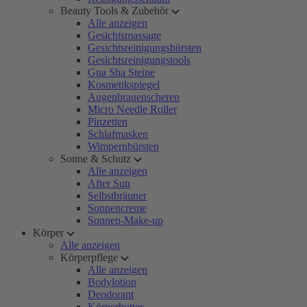
Beauty Tools & Zubehör
Alle anzeigen
Gesichtsmassage
Gesichtsreinigungsbürsten
Gesichtsreinigungstools
Gua Sha Steine
Kosmetikspiegel
Augenbrauenscheren
Micro Needle Roller
Pinzetten
Schlafmasken
Wimpernbürsten
Sonne & Schutz
Alle anzeigen
After Sun
Selbstbräuner
Sonnencreme
Sonnen-Make-up
Körper
Alle anzeigen
Körperpflege
Alle anzeigen
Bodylotion
Deodorant
Körperbutter