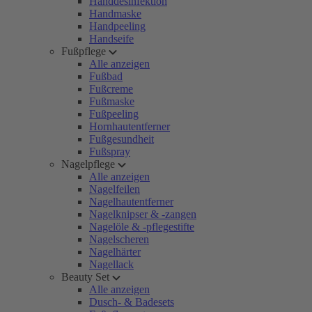
Handdesinfektion
Handmaske
Handpeeling
Handseife
Fußpflege
Alle anzeigen
Fußbad
Fußcreme
Fußmaske
Fußpeeling
Hornhautentferner
Fußgesundheit
Fußspray
Nagelpflege
Alle anzeigen
Nagelfeilen
Nagelhautentferner
Nagelknipser & -zangen
Nagelöle & -pflegestifte
Nagelscheren
Nagelhärter
Nagellack
Beauty Set
Alle anzeigen
Dusch- & Badesets