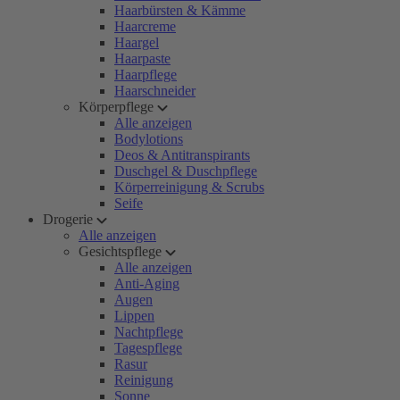
Haarbürsten & Kämme
Haarcreme
Haargel
Haarpaste
Haarpflege
Haarschneider
Körperpflege
Alle anzeigen
Bodylotions
Deos & Antitranspirants
Duschgel & Duschpflege
Körperreinigung & Scrubs
Seife
Drogerie
Alle anzeigen
Gesichtspflege
Alle anzeigen
Anti-Aging
Augen
Lippen
Nachtpflege
Tagespflege
Rasur
Reinigung
Sonne