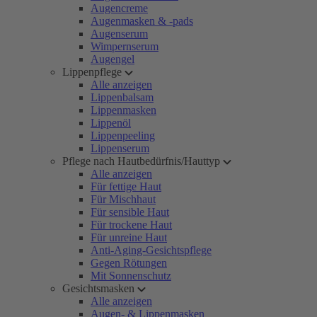
Augencreme
Augenmasken & -pads
Augenserum
Wimpernserum
Augengel
Lippenpflege
Alle anzeigen
Lippenbalsam
Lippenmasken
Lippenöl
Lippenpeeling
Lippenserum
Pflege nach Hautbedürfnis/Hauttyp
Alle anzeigen
Für fettige Haut
Für Mischhaut
Für sensible Haut
Für trockene Haut
Für unreine Haut
Anti-Aging-Gesichtspflege
Gegen Rötungen
Mit Sonnenschutz
Gesichtsmasken
Alle anzeigen
Augen- & Lippenmasken