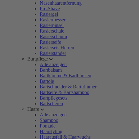
Nasenhaarentfernung
Pre-Shave
Rasiergel
Rasiermesser
Rasierpinsel
Rasierschale
Rasierschaum
Rasierseife
Rasiersets Herren
Rasierständer
Bartpflege
Alle anzeigen
Bartbalsam
Bartkämme & Bartbürsten
Bartöle
Bartschneider & Barttrimmer
Bartseife & Bartshampoo
Bartpflegesets
Bartscheren
Haare
Alle anzeigen
Shampoo
Pomade
Haarstyling
Haarausfall & Haarwuchs