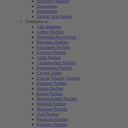
Duschgel Männer
Deodorants
Herrenseife
Parfum Sets Herren
Duftnoten
Alle anzeigen
Amber Parfum
Orientalisches Parfum
Blumiges Parfum
Fruchtiges Parfum
Frisches Parfum
Apfel Parfum
Aromatisches Parfum
Bergamotte Parfum
Chypre Düfte
Frische Wäsche Parfum
Holziges Parfum
Jasmin Parfum
Kokos Parfum
Maiglöckchen Parfum
Molekül Parfum
Moschus Parfum
Oud Parfum
Patchouli Parfum
Pudriges Parfum