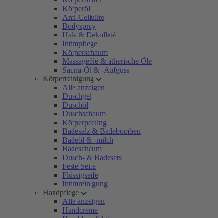
Körperöl
Anti-Cellulite
Bodyspray
Hals & Dekolleté
Intimpflege
Körperschaum
Massageöle & ätherische Öle
Sauna-Öl & -Aufguss
Körperreinigung
Alle anzeigen
Duschgel
Duschöl
Duschschaum
Körperpeeling
Badesalz & Badebomben
Badeöl & -milch
Badeschaum
Dusch- & Badesets
Feste Seife
Flüssigseife
Intimreinigung
Handpflege
Alle anzeigen
Handcreme