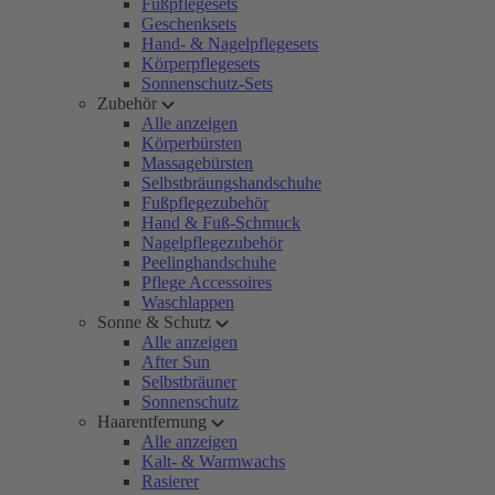
Fußpflegesets
Geschenksets
Hand- & Nagelpflegesets
Körperpflegesets
Sonnenschutz-Sets
Zubehör
Alle anzeigen
Körperbürsten
Massagebürsten
Selbstbräungshandschuhe
Fußpflegezubehör
Hand & Fuß-Schmuck
Nagelpflegezubehör
Peelinghandschuhe
Pflege Accessoires
Waschlappen
Sonne & Schutz
Alle anzeigen
After Sun
Selbstbräuner
Sonnenschutz
Haarentfernung
Alle anzeigen
Kalt- & Warmwachs
Rasierer