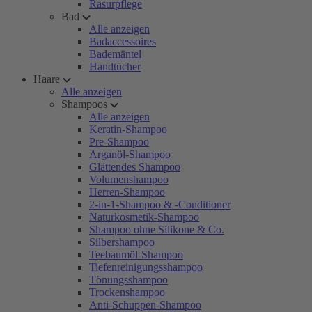
Rasurpflege
Bad
Alle anzeigen
Badaccessoires
Bademäntel
Handtücher
Haare
Alle anzeigen
Shampoos
Alle anzeigen
Keratin-Shampoo
Pre-Shampoo
Arganöl-Shampoo
Glättendes Shampoo
Volumenshampoo
Herren-Shampoo
2-in-1-Shampoo & -Conditioner
Naturkosmetik-Shampoo
Shampoo ohne Silikone & Co.
Silbershampoo
Teebaumöl-Shampoo
Tiefenreinigungsshampoo
Tönungsshampoo
Trockenshampoo
Anti-Schuppen-Shampoo