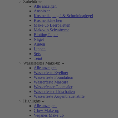
Zubehör
Alle anzeigen
Anspitzer
Kosmetikspiegel & Schminkspiegel
Kosmetiktaschen
Make-up Leerpaletten
Make-up Schwämme
Blotting Paper
Nägel
Augen
Lippen
Sets
Teint
Wasserfestes Make-up
Alle anzeigen
Wasserfeste Eyeliner
Wasserfeste Foundation
Wasserfeste Mascara
Wasserfester Concealer
Wasserfester Lidschatten
Wasserfeste Augenbrauenstifte
Highlights
Alle anzeigen
Glow Make-up
Veganes Make-up