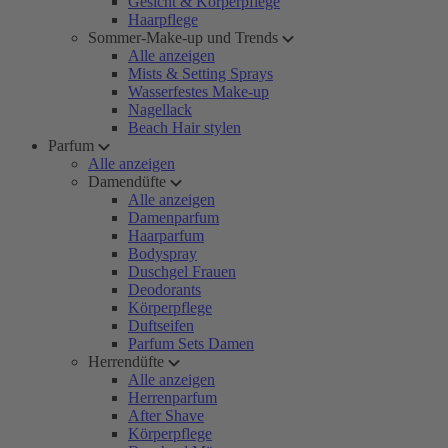
Gesicht & Körperpflege
Haarpflege
Sommer-Make-up und Trends
Alle anzeigen
Mists & Setting Sprays
Wasserfestes Make-up
Nagellack
Beach Hair stylen
Parfum
Alle anzeigen
Damendüfte
Alle anzeigen
Damenparfum
Haarparfum
Bodyspray
Duschgel Frauen
Deodorants
Körperpflege
Duftseifen
Parfum Sets Damen
Herrendüfte
Alle anzeigen
Herrenparfum
After Shave
Körperpflege