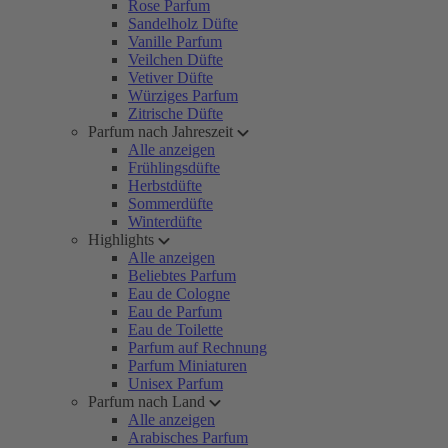
Rose Parfum
Sandelholz Düfte
Vanille Parfum
Veilchen Düfte
Vetiver Düfte
Würziges Parfum
Zitrische Düfte
Parfum nach Jahreszeit
Alle anzeigen
Frühlingsdüfte
Herbstdüfte
Sommerdüfte
Winterdüfte
Highlights
Alle anzeigen
Beliebtes Parfum
Eau de Cologne
Eau de Parfum
Eau de Toilette
Parfum auf Rechnung
Parfum Miniaturen
Unisex Parfum
Parfum nach Land
Alle anzeigen
Arabisches Parfum