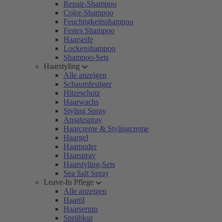
Repair-Shampoo
Color-Shampoo
Feuchtigkeitsshampoo
Festes Shampoo
Haarseife
Lockenshampoo
Shampoo-Sets
Haarstyling
Alle anzeigen
Schaumfestiger
Hitzeschutz
Haarwachs
Styling Spray
Ansatzspray
Haarcreme & Stylingcreme
Haargel
Haarpuder
Haarspray
Haarstyling-Sets
Sea Salt Spray
Leave-In Pflege
Alle anzeigen
Haaröl
Haarserum
Sprühkur