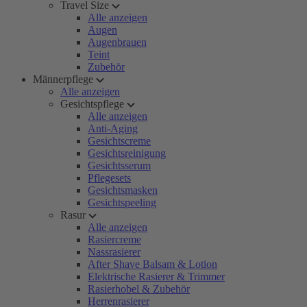
Travel Size
Alle anzeigen
Augen
Augenbrauen
Teint
Zubehör
Männerpflege
Alle anzeigen
Gesichtspflege
Alle anzeigen
Anti-Aging
Gesichtscreme
Gesichtsreinigung
Gesichtsserum
Pflegesets
Gesichtsmasken
Gesichtspeeling
Rasur
Alle anzeigen
Rasiercreme
Nassrasierer
After Shave Balsam & Lotion
Elektrische Rasierer & Trimmer
Rasierhobel & Zubehör
Herrenrasierer