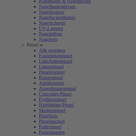
Kunstnägel & Nageldesign
Nagelhautentferner
Nagelknipser
Nagellackentferner
Nagelscheren
UV-Lampen
Nagelpflege
Nagelsets
Pinsel
Alle anzeigen
Foundationpinsel
Lidschattenpinsel
Lippenpinsel
Pinselreiniger
Rougepinsel
Applikatoren
Augenbrauenpinsel
Concealer-Pinsel
Eyelinerpinsel
Highlighter-Pinsel
Maskenpinsel
Pinselsets
Pinseltaschen
Puderpinsel
Puderquasten