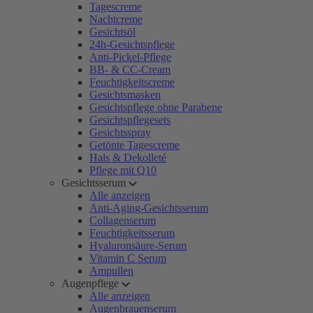
Tagescreme
Nachtcreme
Gesichtsöl
24h-Gesichtspflege
Anti-Pickel-Pflege
BB- & CC-Cream
Feuchtigkeitscreme
Gesichtsmasken
Gesichtspflege ohne Parabene
Gesichtspflegesets
Gesichtsspray
Getönte Tagescreme
Hals & Dekolleté
Pflege mit Q10
Gesichtsserum
Alle anzeigen
Anti-Aging-Gesichtsserum
Collagenserum
Feuchtigkeitsserum
Hyaluronsäure-Serum
Vitamin C Serum
Ampullen
Augenpflege
Alle anzeigen
Augenbrauenserum