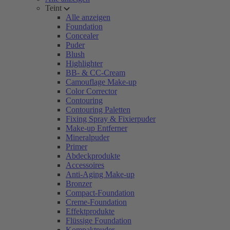
Teint
Alle anzeigen
Foundation
Concealer
Puder
Blush
Highlighter
BB- & CC-Cream
Camouflage Make-up
Color Corrector
Contouring
Contouring Paletten
Fixing Spray & Fixierpuder
Make-up Entferner
Mineralpuder
Primer
Abdeckprodukte
Accessoires
Anti-Aging Make-up
Bronzer
Compact-Foundation
Creme-Foundation
Effektprodukte
Flüssige Foundation
Kompaktpuder