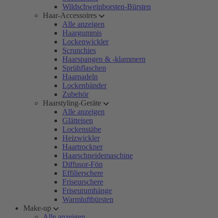
Wildschweinborsten-Bürsten
Haar-Accessoires
Alle anzeigen
Haargummis
Lockenwickler
Scrunchies
Haarspangen & -klammern
Sprühflaschen
Haarnadeln
Lockenbänder
Zubehör
Haarstyling-Geräte
Alle anzeigen
Glätteisen
Lockenstäbe
Heizwickler
Haartrockner
Haarschneidemaschine
Diffusor-Fön
Effilierschere
Friseurschere
Friseurumhänge
Warmluftbürsten
Make-up
Alle anzeigen