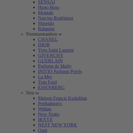
SENSAI
Hugo Boss
Montale
Narciso Rodriguez
Shiseido
Rabanne
Premiummarken
CHANEL
DIOR
Yves Saint Laurent
GIVENCHY
GUERLAIN
Parfums de Marly
INITIO Parfums Privés
La Mer
Tom Ford
EISENBERG
Neu
Maison Francis Kurkdjian
Penhaligon's
Widian
New Notes
IRÄYE
NEST NEW YORK
Ouai