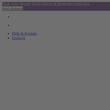
Flash Sale: Beauty Deals sichern & Bestseller entdecken
Jetzt shoppen
Hilfe & Kontakt
Englisch