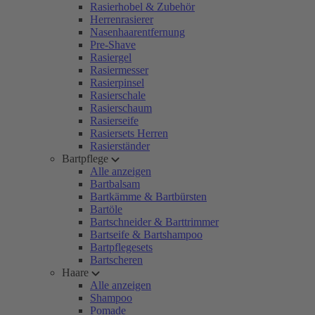
Rasierhobel & Zubehör
Herrenrasierer
Nasenhaarentfernung
Pre-Shave
Rasiergel
Rasiermesser
Rasierpinsel
Rasierschale
Rasierschaum
Rasierseife
Rasiersets Herren
Rasierständer
Bartpflege
Alle anzeigen
Bartbalsam
Bartkämme & Bartbürsten
Bartöle
Bartschneider & Barttrimmer
Bartseife & Bartshampoo
Bartpflegesets
Bartscheren
Haare
Alle anzeigen
Shampoo
Pomade