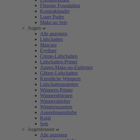
Flüssige Foundation
Kompaktpuder
Loser Puder
Make-up Sets
Augen
Alle anzeigen
Lidschatten
Mascara
Eyeliner
Creme-Lidschatten
Lidschatten-Primer
Augen-Make-up-Entferner
Glitzer-Lidschatten
Künstliche Wimpern
Lidschattenpaletten
Wimpern-Primer
Wimpernbürsten
Wimpernkleber
Wimpernzangen
Augenbrauenfarbe
Kajal
Sets
Augenbrauen
Alle anzeigen