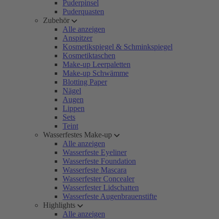
Puderpinsel
Puderquasten
Zubehör
Alle anzeigen
Anspitzer
Kosmetikspiegel & Schminkspiegel
Kosmetiktaschen
Make-up Leerpaletten
Make-up Schwämme
Blotting Paper
Nägel
Augen
Lippen
Sets
Teint
Wasserfestes Make-up
Alle anzeigen
Wasserfeste Eyeliner
Wasserfeste Foundation
Wasserfeste Mascara
Wasserfester Concealer
Wasserfester Lidschatten
Wasserfeste Augenbrauenstifte
Highlights
Alle anzeigen