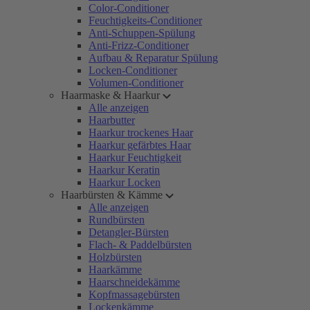
Color-Conditioner
Feuchtigkeits-Conditioner
Anti-Schuppen-Spülung
Anti-Frizz-Conditioner
Aufbau & Reparatur Spülung
Locken-Conditioner
Volumen-Conditioner
Haarmaske & Haarkur
Alle anzeigen
Haarbutter
Haarkur trockenes Haar
Haarkur gefärbtes Haar
Haarkur Feuchtigkeit
Haarkur Keratin
Haarkur Locken
Haarbürsten & Kämme
Alle anzeigen
Rundbürsten
Detangler-Bürsten
Flach- & Paddelbürsten
Holzbürsten
Haarkämme
Haarschneidekämme
Kopfmassagebürsten
Lockenkämme