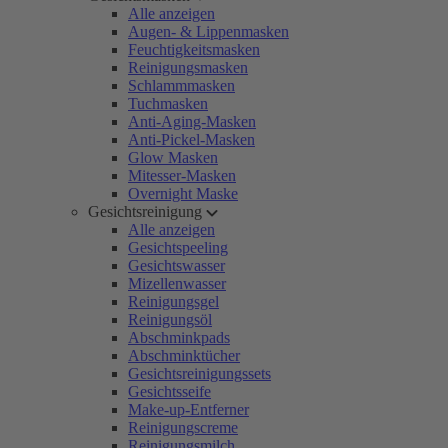
Alle anzeigen
Augen- & Lippenmasken
Feuchtigkeitsmasken
Reinigungsmasken
Schlammmasken
Tuchmasken
Anti-Aging-Masken
Anti-Pickel-Masken
Glow Masken
Mitesser-Masken
Overnight Maske
Gesichtsreinigung
Alle anzeigen
Gesichtspeeling
Gesichtswasser
Mizellenwasser
Reinigungsgel
Reinigungsöl
Abschminkpads
Abschminktücher
Gesichtsreinigungssets
Gesichtsseife
Make-up-Entferner
Reinigungscreme
Reinigungsmilch