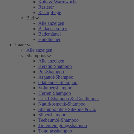
Kalt- & Warmwachs
Rasierer
Rasurpflege
Bad
Alle anzeigen
Badaccessoires
Bademäntel
Handtücher
Haare
Alle anzeigen
Shampoos
Alle anzeigen
Keratin-Shampoo
Pre-Shampoo
Arganöl-Shampoo
Glättendes Shampoo
Volumenshampoo
Herren-Shampoo
2-in-1-Shampoo & -Conditioner
Naturkosmetik-Shampoo
Shampoo ohne Silikone & Co.
Silbershampoo
Teebaumöl-Shampoo
Tiefenreinigungsshampoo
Tönungsshampoo