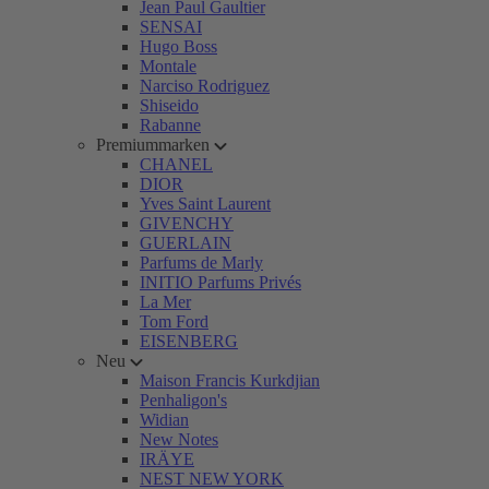
Jean Paul Gaultier
SENSAI
Hugo Boss
Montale
Narciso Rodriguez
Shiseido
Rabanne
Premiummarken
CHANEL
DIOR
Yves Saint Laurent
GIVENCHY
GUERLAIN
Parfums de Marly
INITIO Parfums Privés
La Mer
Tom Ford
EISENBERG
Neu
Maison Francis Kurkdjian
Penhaligon's
Widian
New Notes
IRÄYE
NEST NEW YORK