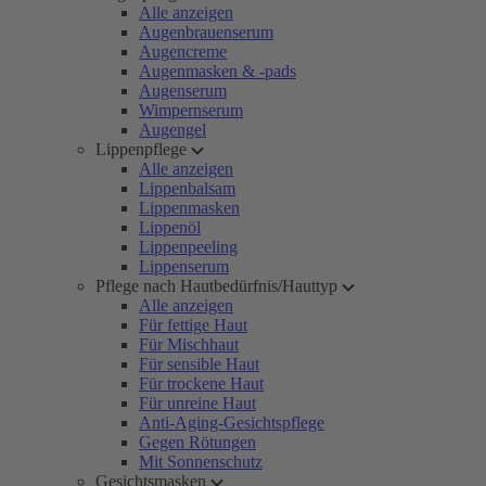
Alle anzeigen
Augenbrauenserum
Augencreme
Augenmasken & -pads
Augenserum
Wimpernserum
Augengel
Lippenpflege
Alle anzeigen
Lippenbalsam
Lippenmasken
Lippenöl
Lippenpeeling
Lippenserum
Pflege nach Hautbedürfnis/Hauttyp
Alle anzeigen
Für fettige Haut
Für Mischhaut
Für sensible Haut
Für trockene Haut
Für unreine Haut
Anti-Aging-Gesichtspflege
Gegen Rötungen
Mit Sonnenschutz
Gesichtsmasken