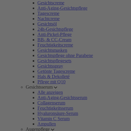
Gesichtscreme
Anti-Aging-Gesichtspflege
Tagescreme
Nachtcreme
Gesichtsöl
24h-Gesichtspflege
Anti-Pickel-Pflege
BB- & CC-Cream
Feuchtigkeitscreme
Gesichtsmasken
Gesichtspflege ohne Parabene
Gesichtspflegesets
Gesichtsspray
Getönte Tagescreme
Hals & Dekolleté
Pflege mit Q10
Gesichtsserum
Alle anzeigen
Anti-Aging-Gesichtsserum
Collagenserum
Feuchtigkeitsserum
Hyaluronsäure-Serum
Vitamin C Serum
Ampullen
Augenpflege