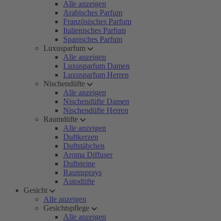
Alle anzeigen
Arabisches Parfum
Französisches Parfum
Italienisches Parfum
Spanisches Parfum
Luxusparfum
Alle anzeigen
Luxusparfum Damen
Luxusparfum Herren
Nischendüfte
Alle anzeigen
Nischendüfte Damen
Nischendüfte Herren
Raumdüfte
Alle anzeigen
Duftkerzen
Duftstäbchen
Aroma Diffuser
Duftsteine
Raumsprays
Autodüfte
Gesicht
Alle anzeigen
Gesichtspflege
Alle anzeigen