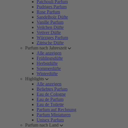
Patchouli Parfum
Pudriges Parfum
Rose Parfum
Sandelholz Düfte
Vanille Parfum
Veilchen Düfte
Vetiver Düfte
Würziges Parfum
Zitrische Düfte
Parfum nach Jahreszeit
Alle anzeigen
Frühlingsdüfte
Herbstdüfte
Sommerdüfte
Winterdüfte
Highlights
Alle anzeigen
Beliebtes Parfum
Eau de Cologne
Eau de Parfum
Eau de Toilette
Parfum auf Rechnung
Parfum Miniaturen
Unisex Parfum
Parfum nach Land