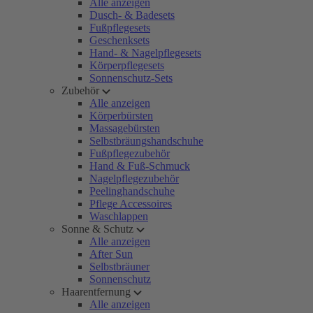
Alle anzeigen
Dusch- & Badesets
Fußpflegesets
Geschenksets
Hand- & Nagelpflegesets
Körperpflegesets
Sonnenschutz-Sets
Zubehör
Alle anzeigen
Körperbürsten
Massagebürsten
Selbstbräungshandschuhe
Fußpflegezubehör
Hand & Fuß-Schmuck
Nagelpflegezubehör
Peelinghandschuhe
Pflege Accessoires
Waschlappen
Sonne & Schutz
Alle anzeigen
After Sun
Selbstbräuner
Sonnenschutz
Haarentfernung
Alle anzeigen