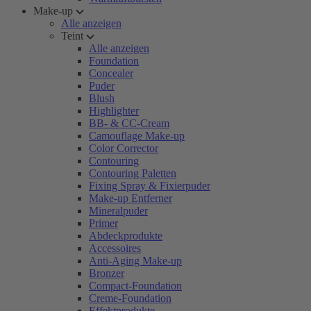
Make-up
Alle anzeigen
Teint
Alle anzeigen
Foundation
Concealer
Puder
Blush
Highlighter
BB- & CC-Cream
Camouflage Make-up
Color Corrector
Contouring
Contouring Paletten
Fixing Spray & Fixierpuder
Make-up Entferner
Mineralpuder
Primer
Abdeckprodukte
Accessoires
Anti-Aging Make-up
Bronzer
Compact-Foundation
Creme-Foundation
Effektprodukte