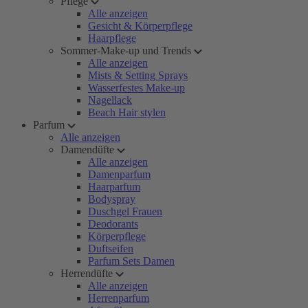
Pflege
Alle anzeigen
Gesicht & Körperpflege
Haarpflege
Sommer-Make-up und Trends
Alle anzeigen
Mists & Setting Sprays
Wasserfestes Make-up
Nagellack
Beach Hair stylen
Parfum
Alle anzeigen
Damendüfte
Alle anzeigen
Damenparfum
Haarparfum
Bodyspray
Duschgel Frauen
Deodorants
Körperpflege
Duftseifen
Parfum Sets Damen
Herrendüfte
Alle anzeigen
Herrenparfum