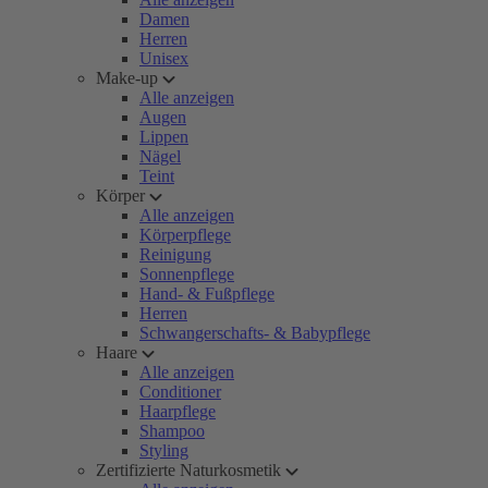
Damen
Herren
Unisex
Make-up
Alle anzeigen
Augen
Lippen
Nägel
Teint
Körper
Alle anzeigen
Körperpflege
Reinigung
Sonnenpflege
Hand- & Fußpflege
Herren
Schwangerschafts- & Babypflege
Haare
Alle anzeigen
Conditioner
Haarpflege
Shampoo
Styling
Zertifizierte Naturkosmetik