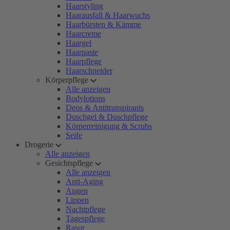
Haarstyling
Haarausfall & Haarwuchs
Haarbürsten & Kämme
Haarcreme
Haargel
Haarpaste
Haarpflege
Haarschneider
Körperpflege
Alle anzeigen
Bodylotions
Deos & Antitranspirants
Duschgel & Duschpflege
Körperreinigung & Scrubs
Seife
Drogerie
Alle anzeigen
Gesichtspflege
Alle anzeigen
Anti-Aging
Augen
Lippen
Nachtpflege
Tagespflege
Rasur