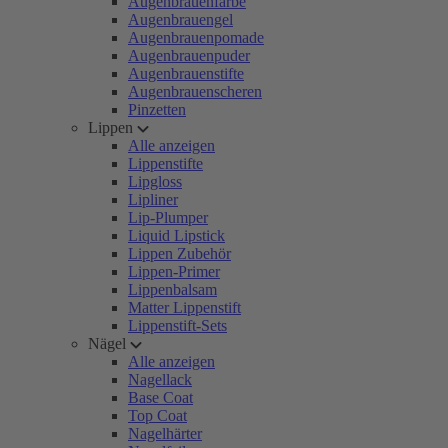
Augenbrauenfarbe
Augenbrauengel
Augenbrauenpomade
Augenbrauenpuder
Augenbrauenstifte
Augenbrauenscheren
Pinzetten
Lippen
Alle anzeigen
Lippenstifte
Lipgloss
Lipliner
Lip-Plumper
Liquid Lipstick
Lippen Zubehör
Lippen-Primer
Lippenbalsam
Matter Lippenstift
Lippenstift-Sets
Nägel
Alle anzeigen
Nagellack
Base Coat
Top Coat
Nagelhärter