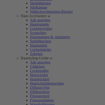
Skelettbürsten
Stielkämme
Wildschweinborsten-Bürsten
Haar-Accessoires
Alle anzeigen
Haargummis
Lockenwickler
Scrunchies
Haarspangen & -klammern
Sprühflaschen
Haarnadeln
Lockenbänder
Zubehör
Haarstyling-Geräte
Alle anzeigen
Glätteisen
Lockenstäbe
Heizwickler
Haartrockner
Haarschneidemaschine
Diffusor-Fön
Effilierschere
Friseurschere
Friseurumhänge
Warmluftbürsten