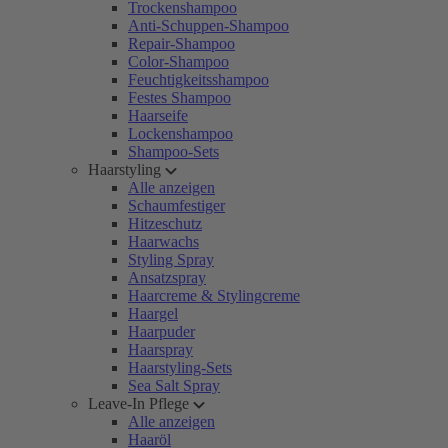
Trockenshampoo
Anti-Schuppen-Shampoo
Repair-Shampoo
Color-Shampoo
Feuchtigkeitsshampoo
Festes Shampoo
Haarseife
Lockenshampoo
Shampoo-Sets
Haarstyling
Alle anzeigen
Schaumfestiger
Hitzeschutz
Haarwachs
Styling Spray
Ansatzspray
Haarcreme & Stylingcreme
Haargel
Haarpuder
Haarspray
Haarstyling-Sets
Sea Salt Spray
Leave-In Pflege
Alle anzeigen
Haaröl