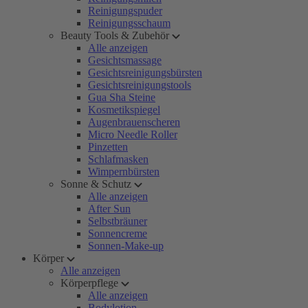
Reinigungspuder
Reinigungsschaum
Beauty Tools & Zubehör
Alle anzeigen
Gesichtsmassage
Gesichtsreinigungsbürsten
Gesichtsreinigungstools
Gua Sha Steine
Kosmetikspiegel
Augenbrauenscheren
Micro Needle Roller
Pinzetten
Schlafmasken
Wimpernbürsten
Sonne & Schutz
Alle anzeigen
After Sun
Selbstbräuner
Sonnencreme
Sonnen-Make-up
Körper
Alle anzeigen
Körperpflege
Alle anzeigen
Bodylotion