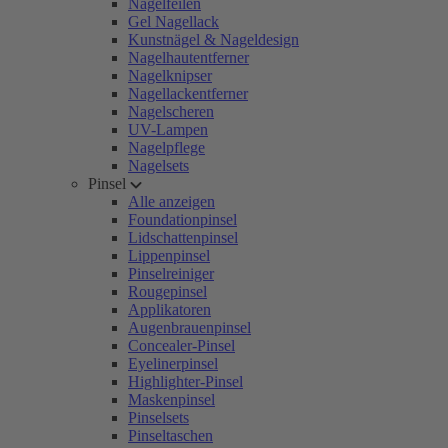
Nagelfeilen
Gel Nagellack
Kunstnägel & Nageldesign
Nagelhautentferner
Nagelknipser
Nagellackentferner
Nagelscheren
UV-Lampen
Nagelpflege
Nagelsets
Pinsel
Alle anzeigen
Foundationpinsel
Lidschattenpinsel
Lippenpinsel
Pinselreiniger
Rougepinsel
Applikatoren
Augenbrauenpinsel
Concealer-Pinsel
Eyelinerpinsel
Highlighter-Pinsel
Maskenpinsel
Pinselsets
Pinseltaschen