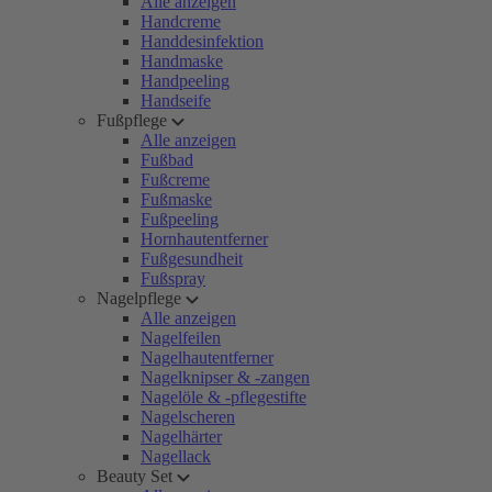
Alle anzeigen
Handcreme
Handdesinfektion
Handmaske
Handpeeling
Handseife
Fußpflege
Alle anzeigen
Fußbad
Fußcreme
Fußmaske
Fußpeeling
Hornhautentferner
Fußgesundheit
Fußspray
Nagelpflege
Alle anzeigen
Nagelfeilen
Nagelhautentferner
Nagelknipser & -zangen
Nagelöle & -pflegestifte
Nagelscheren
Nagelhärter
Nagellack
Beauty Set