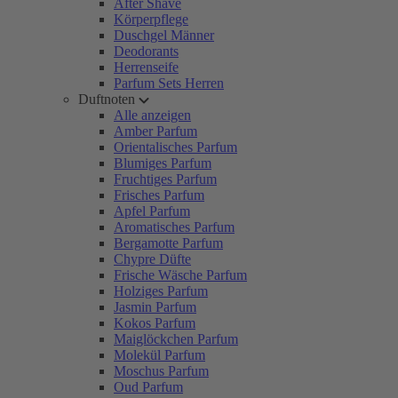
After Shave
Körperpflege
Duschgel Männer
Deodorants
Herrenseife
Parfum Sets Herren
Duftnoten
Alle anzeigen
Amber Parfum
Orientalisches Parfum
Blumiges Parfum
Fruchtiges Parfum
Frisches Parfum
Apfel Parfum
Aromatisches Parfum
Bergamotte Parfum
Chypre Düfte
Frische Wäsche Parfum
Holziges Parfum
Jasmin Parfum
Kokos Parfum
Maiglöckchen Parfum
Molekül Parfum
Moschus Parfum
Oud Parfum