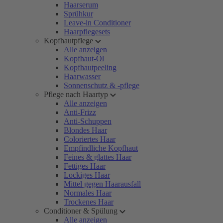
Haarserum
Sprühkur
Leave-in Conditioner
Haarpflegesets
Kopfhautpflege
Alle anzeigen
Kopfhaut-Öl
Kopfhautpeeling
Haarwasser
Sonnenschutz & -pflege
Pflege nach Haartyp
Alle anzeigen
Anti-Frizz
Anti-Schuppen
Blondes Haar
Coloriertes Haar
Empfindliche Kopfhaut
Feines & glattes Haar
Fettiges Haar
Lockiges Haar
Mittel gegen Haarausfall
Normales Haar
Trockenes Haar
Conditioner & Spülung
Alle anzeigen