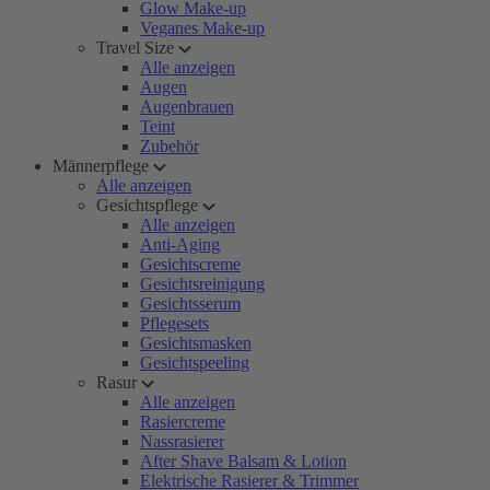
Glow Make-up
Veganes Make-up
Travel Size
Alle anzeigen
Augen
Augenbrauen
Teint
Zubehör
Männerpflege
Alle anzeigen
Gesichtspflege
Alle anzeigen
Anti-Aging
Gesichtscreme
Gesichtsreinigung
Gesichtsserum
Pflegesets
Gesichtsmasken
Gesichtspeeling
Rasur
Alle anzeigen
Rasiercreme
Nassrasierer
After Shave Balsam & Lotion
Elektrische Rasierer & Trimmer