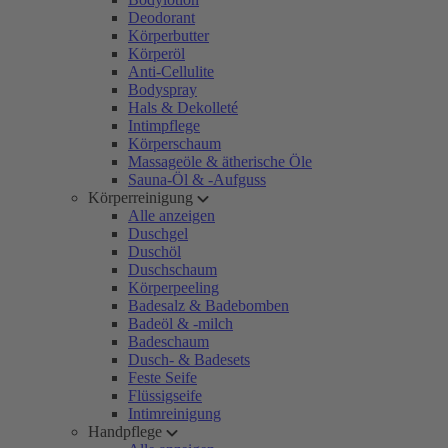
Deodorant
Körperbutter
Körperöl
Anti-Cellulite
Bodyspray
Hals & Dekolleté
Intimpflege
Körperschaum
Massageöle & ätherische Öle
Sauna-Öl & -Aufguss
Körperreinigung
Alle anzeigen
Duschgel
Duschöl
Duschschaum
Körperpeeling
Badesalz & Badebomben
Badeöl & -milch
Badeschaum
Dusch- & Badesets
Feste Seife
Flüssigseife
Intimreinigung
Handpflege