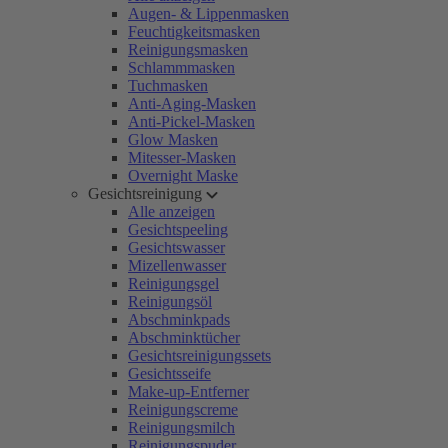
Augen- & Lippenmasken
Feuchtigkeitsmasken
Reinigungsmasken
Schlammmasken
Tuchmasken
Anti-Aging-Masken
Anti-Pickel-Masken
Glow Masken
Mitesser-Masken
Overnight Maske
Gesichtsreinigung
Alle anzeigen
Gesichtspeeling
Gesichtswasser
Mizellenwasser
Reinigungsgel
Reinigungsöl
Abschminkpads
Abschminktücher
Gesichtsreinigungssets
Gesichtsseife
Make-up-Entferner
Reinigungscreme
Reinigungsmilch
Reinigungspuder