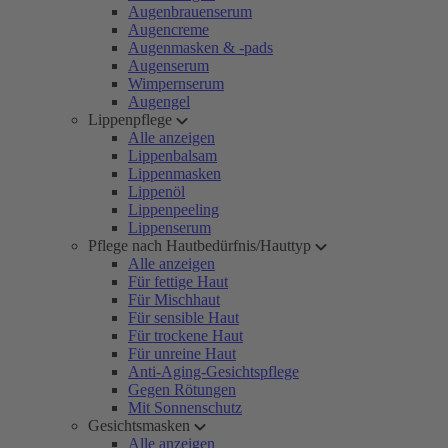
Augenbrauenserum
Augencreme
Augenmasken & -pads
Augenserum
Wimpernserum
Augengel
Lippenpflege
Alle anzeigen
Lippenbalsam
Lippenmasken
Lippenöl
Lippenpeeling
Lippenserum
Pflege nach Hautbedürfnis/Hauttyp
Alle anzeigen
Für fettige Haut
Für Mischhaut
Für sensible Haut
Für trockene Haut
Für unreine Haut
Anti-Aging-Gesichtspflege
Gegen Rötungen
Mit Sonnenschutz
Gesichtsmasken
Alle anzeigen