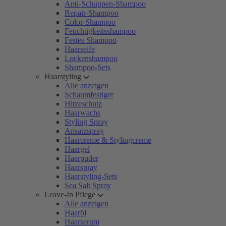
Anti-Schuppen-Shampoo
Repair-Shampoo
Color-Shampoo
Feuchtigkeitsshampoo
Festes Shampoo
Haarseife
Lockenshampoo
Shampoo-Sets
Haarstyling
Alle anzeigen
Schaumfestiger
Hitzeschutz
Haarwachs
Styling Spray
Ansatzspray
Haarcreme & Stylingcreme
Haargel
Haarpuder
Haarspray
Haarstyling-Sets
Sea Salt Spray
Leave-In Pflege
Alle anzeigen
Haaröl
Haarserum