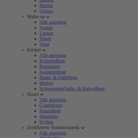
Herren
Unisex
Make-up
Alle anzeigen
Augen
Lippen
Nägel
Teint
Körper
Alle anzeigen
Körperpflege
Reinigung
Sonnenpflege
Hand- & Fußpflege
Herren
Schwangerschafts- & Babypflege
Haare
Alle anzeigen
Conditioner
Haarpflege
Shampoo
Styling
Zertifizierte Naturkosmetik
Alle anzeigen