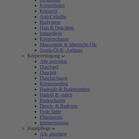
Körperbutter
Körperöl
Anti-Cellulite
Bodyspray
Hals & Dekolleté
Intimpflege
Körperschaum
Massageöle & ätherische Öle
Sauna-Öl & -Aufguss
Körperreinigung
Alle anzeigen
Duschgel
Duschöl
Duschschaum
Körperpeeling
Badesalz & Badebomben
Badeöl & -milch
Badeschaum
Dusch- & Badesets
Feste Seife
Flüssigseife
Intimreinigung
Handpflege
Alle anzeigen