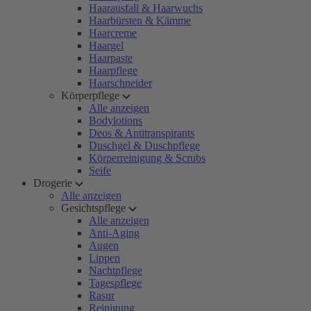
Haarausfall & Haarwuchs
Haarbürsten & Kämme
Haarcreme
Haargel
Haarpaste
Haarpflege
Haarschneider
Körperpflege
Alle anzeigen
Bodylotions
Deos & Antitranspirants
Duschgel & Duschpflege
Körperreinigung & Scrubs
Seife
Drogerie
Alle anzeigen
Gesichtspflege
Alle anzeigen
Anti-Aging
Augen
Lippen
Nachtpflege
Tagespflege
Rasur
Reinigung