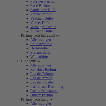
Pudriges Parfum
Rose Parfum
Sandelholz Düfte
Vanille Parfum
Veilchen Düfte
Vetiver Düfte
Würziges Parfum
Zitrische Düfte
Parfum nach Jahreszeit
Alle anzeigen
Frühlingsdüfte
Herbstdüfte
Sommerdüfte
Winterdüfte
Highlights
Alle anzeigen
Beliebtes Parfum
Eau de Cologne
Eau de Parfum
Eau de Toilette
Parfum auf Rechnung
Parfum Miniaturen
Unisex Parfum
Parfum nach Land
Alle anzeigen