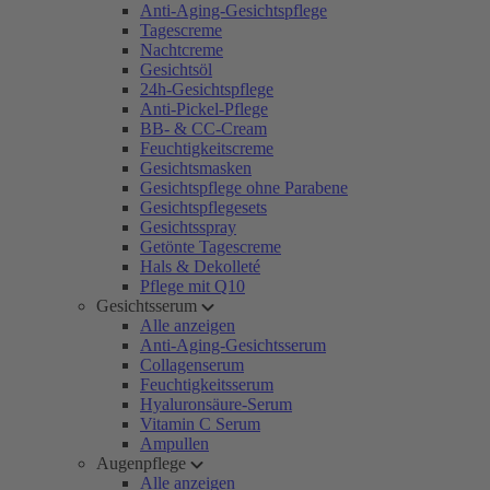
Anti-Aging-Gesichtspflege
Tagescreme
Nachtcreme
Gesichtsöl
24h-Gesichtspflege
Anti-Pickel-Pflege
BB- & CC-Cream
Feuchtigkeitscreme
Gesichtsmasken
Gesichtspflege ohne Parabene
Gesichtspflegesets
Gesichtsspray
Getönte Tagescreme
Hals & Dekolleté
Pflege mit Q10
Gesichtsserum
Alle anzeigen
Anti-Aging-Gesichtsserum
Collagenserum
Feuchtigkeitsserum
Hyaluronsäure-Serum
Vitamin C Serum
Ampullen
Augenpflege
Alle anzeigen