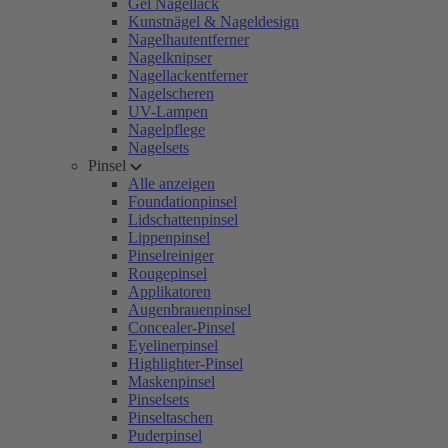
Gel Nagellack
Kunstnägel & Nageldesign
Nagelhautentferner
Nagelknipser
Nagellackentferner
Nagelscheren
UV-Lampen
Nagelpflege
Nagelsets
Pinsel
Alle anzeigen
Foundationpinsel
Lidschattenpinsel
Lippenpinsel
Pinselreiniger
Rougepinsel
Applikatoren
Augenbrauenpinsel
Concealer-Pinsel
Eyelinerpinsel
Highlighter-Pinsel
Maskenpinsel
Pinselsets
Pinseltaschen
Puderpinsel