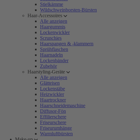
Stielkämme
Wildschweinborsten-Bürsten
Haar-Accessoires
Alle anzeigen
Haargummis
Lockenwickler
Scrunchies
Haarspangen & -klammern
Sprühflaschen
Haarnadeln
Lockenbänder
Zubehör
Haarstyling-Geräte
Alle anzeigen
Glätteisen
Lockenstäbe
Heizwickler
Haartrockner
Haarschneidemaschine
Diffusor-Fön
Effilierschere
Friseurschere
Friseurumhänge
Warmluftbürsten
Make-up