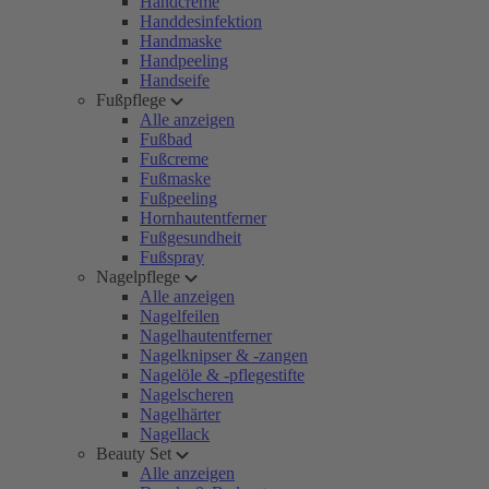
Handcreme
Handdesinfektion
Handmaske
Handpeeling
Handseife
Fußpflege
Alle anzeigen
Fußbad
Fußcreme
Fußmaske
Fußpeeling
Hornhautentferner
Fußgesundheit
Fußspray
Nagelpflege
Alle anzeigen
Nagelfeilen
Nagelhautentferner
Nagelknipser & -zangen
Nagelöle & -pflegestifte
Nagelscheren
Nagelhärter
Nagellack
Beauty Set
Alle anzeigen