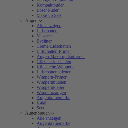
Kompaktpuder
Loser Puder
Make-up Sets
Augen
Alle anzeigen
Lidschatten
Mascara
Eyeliner
Creme-Lidschatten
Lidschatten-Primer
Augen-Make-up-Entferner
Glitzer-Lidschatten
Künstliche Wimpern
Lidschattenpaletten
Wimpern-Primer
Wimpernbürsten
Wimpernkleber
Wimpernzangen
Augenbrauenfarbe
Kajal
Sets
Augenbrauen
Alle anzeigen
Augenbrauenfarbe