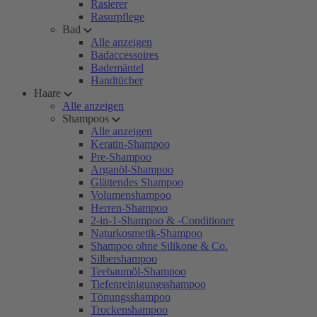
Rasierer
Rasurpflege
Bad
Alle anzeigen
Badaccessoires
Bademäntel
Handtücher
Haare
Alle anzeigen
Shampoos
Alle anzeigen
Keratin-Shampoo
Pre-Shampoo
Arganöl-Shampoo
Glättendes Shampoo
Volumenshampoo
Herren-Shampoo
2-in-1-Shampoo & -Conditioner
Naturkosmetik-Shampoo
Shampoo ohne Silikone & Co.
Silbershampoo
Teebaumöl-Shampoo
Tiefenreinigungsshampoo
Tönungsshampoo
Trockenshampoo