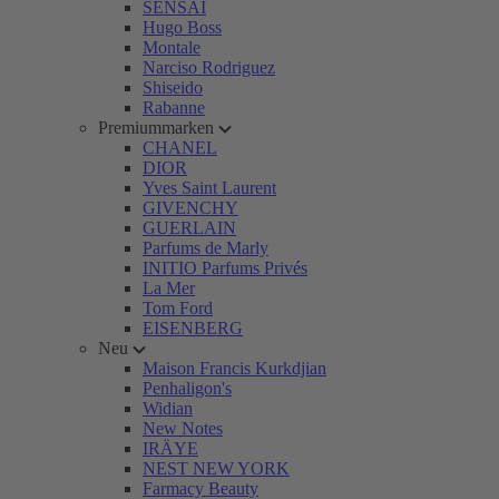
SENSAI
Hugo Boss
Montale
Narciso Rodriguez
Shiseido
Rabanne
Premiummarken
CHANEL
DIOR
Yves Saint Laurent
GIVENCHY
GUERLAIN
Parfums de Marly
INITIO Parfums Privés
La Mer
Tom Ford
EISENBERG
Neu
Maison Francis Kurkdjian
Penhaligon's
Widian
New Notes
IRÄYE
NEST NEW YORK
Farmacy Beauty