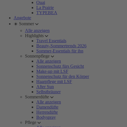
Ouai
La Prairie
TYPEBEA
Angebote
☀️ Sommer
Alle anzeigen
Highlights
Travel Essentials
Beauty-Sommertrends 2026
Sommer-Essentials für ihn
Sonnenpflege
Alle anzeigen
Sonnenschutz fürs Gesicht
Make-up mit LSF
Sonnenschutz für den Körper
Haarpflege mit LSF
After Sun
Selbstbräuner
Sommerdüfte
Alle anzeigen
Damendüfte
Herrendüfte
Bodyspray
Pflege