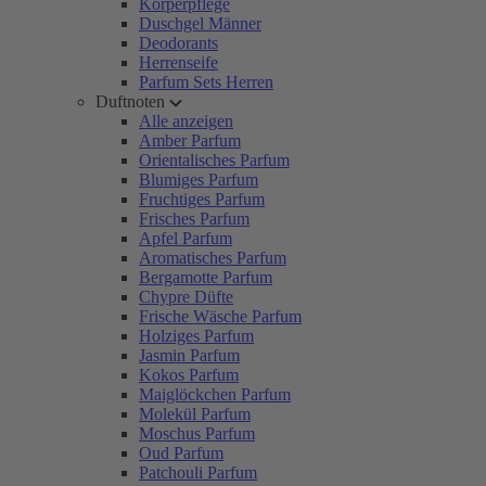
Körperpflege
Duschgel Männer
Deodorants
Herrenseife
Parfum Sets Herren
Duftnoten
Alle anzeigen
Amber Parfum
Orientalisches Parfum
Blumiges Parfum
Fruchtiges Parfum
Frisches Parfum
Apfel Parfum
Aromatisches Parfum
Bergamotte Parfum
Chypre Düfte
Frische Wäsche Parfum
Holziges Parfum
Jasmin Parfum
Kokos Parfum
Maiglöckchen Parfum
Molekül Parfum
Moschus Parfum
Oud Parfum
Patchouli Parfum