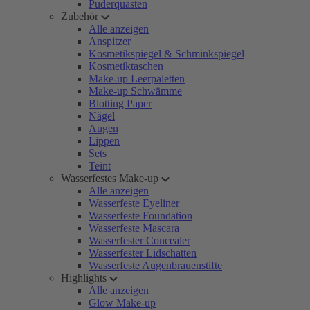
Puderquasten
Zubehör
Alle anzeigen
Anspitzer
Kosmetikspiegel & Schminkspiegel
Kosmetiktaschen
Make-up Leerpaletten
Make-up Schwämme
Blotting Paper
Nägel
Augen
Lippen
Sets
Teint
Wasserfestes Make-up
Alle anzeigen
Wasserfeste Eyeliner
Wasserfeste Foundation
Wasserfeste Mascara
Wasserfester Concealer
Wasserfester Lidschatten
Wasserfeste Augenbrauenstifte
Highlights
Alle anzeigen
Glow Make-up