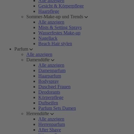
Alle anzeigen
Gesicht & Körperpflege
Haarpflege
Sommer-Make-up und Trends
Alle anzeigen
Mists & Setting Sprays
Wasserfestes Make-up
Nagellack
Beach Hair stylen
Parfum
Alle anzeigen
Damendüfte
Alle anzeigen
Damenparfum
Haarparfum
Bodyspray
Duschgel Frauen
Deodorants
Körperpflege
Duftseifen
Parfum Sets Damen
Herrendüfte
Alle anzeigen
Herrenparfum
After Shave