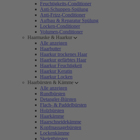
Feuchtigkeits-Conditioner
Anti-Schuppen-Spülung
Anti-Frizz-Conditioner
Aufbau & Reparatur Spülung
Locken-Conditioner
Volumen-Conditioner
Haarmaske & Haarkur
Alle anzeigen
Haarbutter
Haarkur trockenes Haar
Haarkur gefärbtes Haar
Haarkur Feuchtigkeit
Haarkur Keratin
Haarkur Locken
Haarbürsten & Kämme
Alle anzeigen
Rundbürsten
Detangler-Bürsten
Flach- & Paddelbürsten
Holzbürsten
Haarkämme
Haarschneidekämme
Kopfmassagebürsten
Lockenkämme
Skelettbürsten