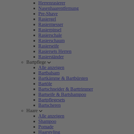
Herrenrasierer
Nasenhaarentfernung
Pre-Shave
Rasiergel
Rasiermesser
Rasierpinsel
Rasierschale
Rasierschaum
Rasierseife
Rasiersets Herren
Rasierständer
Bartpflege
Alle anzeigen
Bartbalsam
Bartkämme & Bartbürsten
Bartöle
Bartschneider & Barttrimmer
Bartseife & Bartshampoo
Bartpflegesets
Bartscheren
Haare
Alle anzeigen
Shampoo
Pomade
Haarstyling