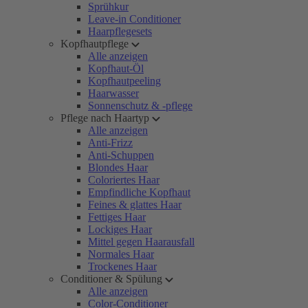
Sprühkur
Leave-in Conditioner
Haarpflegesets
Kopfhautpflege
Alle anzeigen
Kopfhaut-Öl
Kopfhautpeeling
Haarwasser
Sonnenschutz & -pflege
Pflege nach Haartyp
Alle anzeigen
Anti-Frizz
Anti-Schuppen
Blondes Haar
Coloriertes Haar
Empfindliche Kopfhaut
Feines & glattes Haar
Fettiges Haar
Lockiges Haar
Mittel gegen Haarausfall
Normales Haar
Trockenes Haar
Conditioner & Spülung
Alle anzeigen
Color-Conditioner