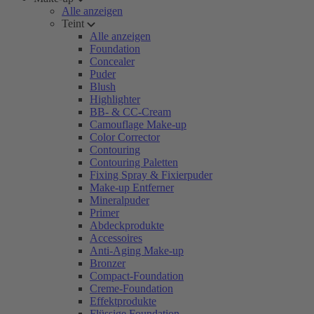
Alle anzeigen
Teint
Alle anzeigen
Foundation
Concealer
Puder
Blush
Highlighter
BB- & CC-Cream
Camouflage Make-up
Color Corrector
Contouring
Contouring Paletten
Fixing Spray & Fixierpuder
Make-up Entferner
Mineralpuder
Primer
Abdeckprodukte
Accessoires
Anti-Aging Make-up
Bronzer
Compact-Foundation
Creme-Foundation
Effektprodukte
Flüssige Foundation