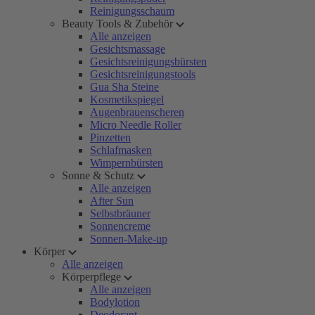
Reinigungsschaum
Beauty Tools & Zubehör
Alle anzeigen
Gesichtsmassage
Gesichtsreinigungsbürsten
Gesichtsreinigungstools
Gua Sha Steine
Kosmetikspiegel
Augenbrauenscheren
Micro Needle Roller
Pinzetten
Schlafmasken
Wimpernbürsten
Sonne & Schutz
Alle anzeigen
After Sun
Selbstbräuner
Sonnencreme
Sonnen-Make-up
Körper
Alle anzeigen
Körperpflege
Alle anzeigen
Bodylotion
Deodorant