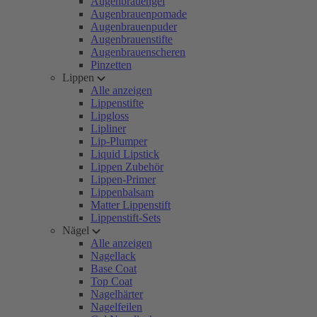
Augenbrauengel
Augenbrauenpomade
Augenbrauenpuder
Augenbrauenstifte
Augenbrauenscheren
Pinzetten
Lippen
Alle anzeigen
Lippenstifte
Lipgloss
Lipliner
Lip-Plumper
Liquid Lipstick
Lippen Zubehör
Lippen-Primer
Lippenbalsam
Matter Lippenstift
Lippenstift-Sets
Nägel
Alle anzeigen
Nagellack
Base Coat
Top Coat
Nagelhärter
Nagelfeilen