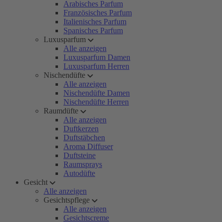
Arabisches Parfum
Französisches Parfum
Italienisches Parfum
Spanisches Parfum
Luxusparfum
Alle anzeigen
Luxusparfum Damen
Luxusparfum Herren
Nischendüfte
Alle anzeigen
Nischendüfte Damen
Nischendüfte Herren
Raumdüfte
Alle anzeigen
Duftkerzen
Duftstäbchen
Aroma Diffuser
Duftsteine
Raumsprays
Autodüfte
Gesicht
Alle anzeigen
Gesichtspflege
Alle anzeigen
Gesichtscreme