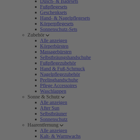
Dusch- & Badesets
Fußpflegesets
Geschenksets
Hand- & Nagelpflegesets
Körperpflegesets
Sonnenschutz-Sets
Zubehör
Alle anzeigen
Körperbürsten
Massagebürsten
Selbstbräungshandschuhe
Fußpflegezubehör
Hand & Fuß-Schmuck
Nagelpflegezubehör
Peelinghandschuhe
Pflege Accessoires
Waschlappen
Sonne & Schutz
Alle anzeigen
After Sun
Selbstbräuner
Sonnenschutz
Haarentfernung
Alle anzeigen
Kalt- & Warmwachs