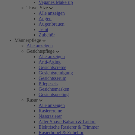
Veganes Make-up
Travel Size
Alle anzeigen
Augen
Augenbrauen
Teint
Zubehör
Männerpflege
Alle anzeigen
Gesichtspflege
Alle anzeigen
Anti-Aging
Gesichtscreme
Gesichtsreinigung
Gesichtsserum
Pflegesets
Gesichtsmasken
Gesichtspeeling
Rasur
Alle anzeigen
Rasiercreme
Nassrasierer
After Shave Balsam & Lotion
Elektrische Rasierer & Trimmer
Rasierhobel & Zubehör