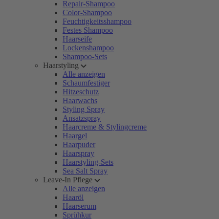
Repair-Shampoo
Color-Shampoo
Feuchtigkeitsshampoo
Festes Shampoo
Haarseife
Lockenshampoo
Shampoo-Sets
Haarstyling
Alle anzeigen
Schaumfestiger
Hitzeschutz
Haarwachs
Styling Spray
Ansatzspray
Haarcreme & Stylingcreme
Haargel
Haarpuder
Haarspray
Haarstyling-Sets
Sea Salt Spray
Leave-In Pflege
Alle anzeigen
Haaröl
Haarserum
Sprühkur