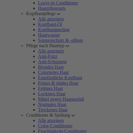
Leave-in Conditioner
Haarpflegesets
Kopfhautpflege
Alle anzeigen
Kopfhaut-Öl
Kopfhautpeeling
Haarwasser
Sonnenschutz & -pflege
Pflege nach Haartyp
Alle anzeigen
Anti-Frizz
Anti-Schuppen
Blondes Haar
Coloriertes Haar
Empfindliche Kopfhaut
Feines & glattes Haar
Fettiges Haar
Lockiges Haar
Mittel gegen Haarausfall
Normales Haar
Trockenes Haar
Conditioner & Spülung
Alle anzeigen
Color-Conditioner
Feuchtigkeits-Conditioner