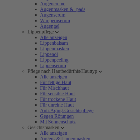
Augencreme
Augenmasken & -pads
Augenserum
Wimpernserum
Augengel
Lippenpflege
Alle anzeigen
Lippenbalsam
Lippenmasken
Lippenöl
Lippenpeeling
Lippenserum
Pflege nach Hautbedürfnis/Hauttyp
Alle anzeigen
Für fettige Haut
Für Mischhaut
Für sensible Haut
Für trockene Haut
Für unreine Haut
Anti-Aging-Gesichtspflege
Gegen Rötungen
Mit Sonnenschutz
Gesichtsmasken
Alle anzeigen
Augen- & Lippenmasken