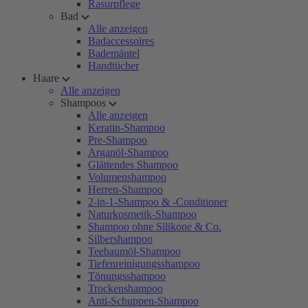
Rasurpflege
Bad
Alle anzeigen
Badaccessoires
Bademäntel
Handtücher
Haare
Alle anzeigen
Shampoos
Alle anzeigen
Keratin-Shampoo
Pre-Shampoo
Arganöl-Shampoo
Glättendes Shampoo
Volumenshampoo
Herren-Shampoo
2-in-1-Shampoo & -Conditioner
Naturkosmetik-Shampoo
Shampoo ohne Silikone & Co.
Silbershampoo
Teebaumöl-Shampoo
Tiefenreinigungsshampoo
Tönungsshampoo
Trockenshampoo
Anti-Schuppen-Shampoo