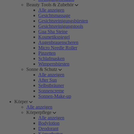
Beauty Tools & Zubehör
Alle anzeigen
Gesichtsmassage
Gesichtsreinigungsbürsten
Gesichtsreinigungstools
Gua Sha Steine
Kosmetikspiegel
Augenbrauenscheren
Micro Needle Roller
Pinzetten
Schlafmasken
Wimpernbürsten
Sonne & Schutz
Alle anzeigen
After Sun
Selbstbräuner
Sonnencreme
Sonnen-Make-up
Körper
Alle anzeigen
Körperpflege
Alle anzeigen
Bodylotion
Deodorant
Körperbutter