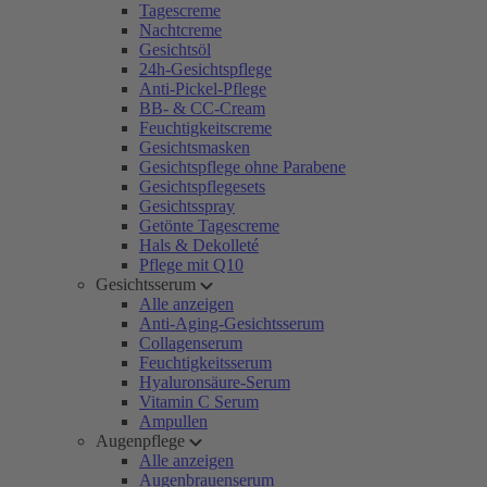
Tagescreme
Nachtcreme
Gesichtsöl
24h-Gesichtspflege
Anti-Pickel-Pflege
BB- & CC-Cream
Feuchtigkeitscreme
Gesichtsmasken
Gesichtspflege ohne Parabene
Gesichtspflegesets
Gesichtsspray
Getönte Tagescreme
Hals & Dekolleté
Pflege mit Q10
Gesichtsserum
Alle anzeigen
Anti-Aging-Gesichtsserum
Collagenserum
Feuchtigkeitsserum
Hyaluronsäure-Serum
Vitamin C Serum
Ampullen
Augenpflege
Alle anzeigen
Augenbrauenserum