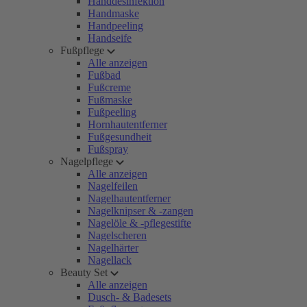
Handdesinfektion
Handmaske
Handpeeling
Handseife
Fußpflege
Alle anzeigen
Fußbad
Fußcreme
Fußmaske
Fußpeeling
Hornhautentferner
Fußgesundheit
Fußspray
Nagelpflege
Alle anzeigen
Nagelfeilen
Nagelhautentferner
Nagelknipser & -zangen
Nagelöle & -pflegestifte
Nagelscheren
Nagelhärter
Nagellack
Beauty Set
Alle anzeigen
Dusch- & Badesets