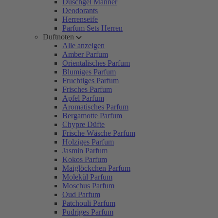
Duschgel Männer
Deodorants
Herrenseife
Parfum Sets Herren
Duftnoten
Alle anzeigen
Amber Parfum
Orientalisches Parfum
Blumiges Parfum
Fruchtiges Parfum
Frisches Parfum
Apfel Parfum
Aromatisches Parfum
Bergamotte Parfum
Chypre Düfte
Frische Wäsche Parfum
Holziges Parfum
Jasmin Parfum
Kokos Parfum
Maiglöckchen Parfum
Molekül Parfum
Moschus Parfum
Oud Parfum
Patchouli Parfum
Pudriges Parfum