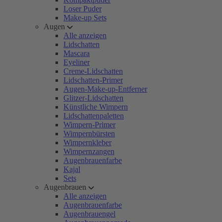
Loser Puder
Make-up Sets
Augen
Alle anzeigen
Lidschatten
Mascara
Eyeliner
Creme-Lidschatten
Lidschatten-Primer
Augen-Make-up-Entferner
Glitzer-Lidschatten
Künstliche Wimpern
Lidschattenpaletten
Wimpern-Primer
Wimpernbürsten
Wimpernkleber
Wimpernzangen
Augenbrauenfarbe
Kajal
Sets
Augenbrauen
Alle anzeigen
Augenbrauenfarbe
Augenbrauengel