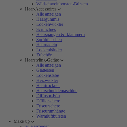
Wildschweinborsten-Bürsten
Haar-Accessoires
Alle anzeigen
Haargummis
Lockenwickler
Scrunchies
Haarspangen & -klammern
Sprühflaschen
Haarnadeln
Lockenbänder
Zubehör
Haarstyling-Geräte
Alle anzeigen
Glätteisen
Lockenstäbe
Heizwickler
Haartrockner
Haarschneidemaschine
Diffusor-Fön
Effilierschere
Friseurschere
Friseurumhänge
Warmluftbürsten
Make-up
Alle anzeigen