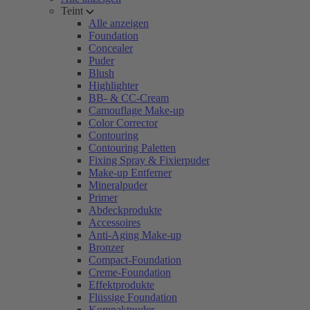
Teint
Alle anzeigen
Foundation
Concealer
Puder
Blush
Highlighter
BB- & CC-Cream
Camouflage Make-up
Color Corrector
Contouring
Contouring Paletten
Fixing Spray & Fixierpuder
Make-up Entferner
Mineralpuder
Primer
Abdeckprodukte
Accessoires
Anti-Aging Make-up
Bronzer
Compact-Foundation
Creme-Foundation
Effektprodukte
Flüssige Foundation
Kompaktpuder