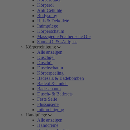
Körperöl
Anti-Cellulite
Bodyspray
Hals & Dekolleté
Intimpflege
Körperschaum
Massageöle & ätherische Öle
Sauna-Öl & -Aufguss
Körperreinigung
Alle anzeigen
Duschgel
Duschöl
Duschschaum
Körperpeeling
Badesalz & Badebomben
Badeöl & -milch
Badeschaum
Dusch- & Badesets
Feste Seife
Flüssigseife
Intimreinigung
Handpflege
Alle anzeigen
Handcreme