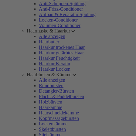
Anti-Schuppen-Spülung
Anti-Frizz-Conditioner
Aufbau & Reparatur Spülung
Locken-Conditioner
Volumen-Conditioner
Haarmaske & Haarkur
Alle anzeigen
Haarbutter
Haarkur trockenes Haar
Haarkur gefärbtes Haar
Haarkur Feuchtigkeit
Haarkur Keratin
Haarkur Locken
Haarbürsten & Kämme
Alle anzeigen
Rundbürsten
Detangler-Bürsten
Flach- & Paddelbürsten
Holzbürsten
Haarkämme
Haarschneidekämme
Kopfmassagebürsten
Lockenkämme
Skelettbürsten
Stielkämme