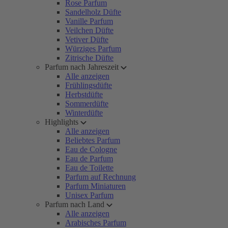
Rose Parfum
Sandelholz Düfte
Vanille Parfum
Veilchen Düfte
Vetiver Düfte
Würziges Parfum
Zitrische Düfte
Parfum nach Jahreszeit
Alle anzeigen
Frühlingsdüfte
Herbstdüfte
Sommerdüfte
Winterdüfte
Highlights
Alle anzeigen
Beliebtes Parfum
Eau de Cologne
Eau de Parfum
Eau de Toilette
Parfum auf Rechnung
Parfum Miniaturen
Unisex Parfum
Parfum nach Land
Alle anzeigen
Arabisches Parfum