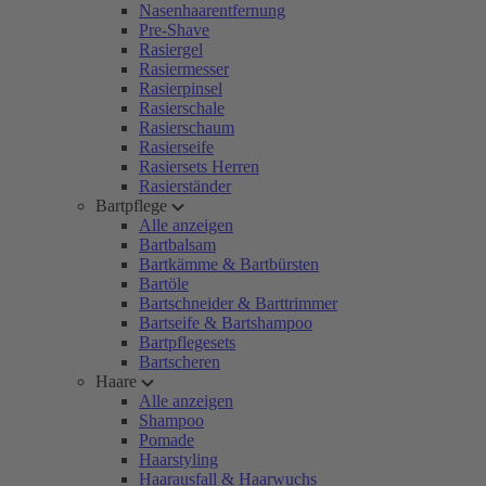
Nasenhaarentfernung
Pre-Shave
Rasiergel
Rasiermesser
Rasierpinsel
Rasierschale
Rasierschaum
Rasierseife
Rasiersets Herren
Rasierständer
Bartpflege
Alle anzeigen
Bartbalsam
Bartkämme & Bartbürsten
Bartöle
Bartschneider & Barttrimmer
Bartseife & Bartshampoo
Bartpflegesets
Bartscheren
Haare
Alle anzeigen
Shampoo
Pomade
Haarstyling
Haarausfall & Haarwuchs