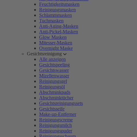
Feuchtigkeitsmasken
Reinigungsmasken
Schlammmasken
Tuchmasken
Anti-Aging-Masken
Anti-Pickel-Masken
Glow Masken
Mitesser-Masken
Overnight Maske
Gesichtsreinigung
Alle anzeigen
Gesichtspeeling
Gesichtswasser
Mizellenwasser
Reinigungsgel
Reinigungsöl
Abschminkpads
Abschminktücher
Gesichtsreinigungssets
Gesichtsseife
Make-up-Entferner
Reinigungscreme
Reinigungsmilch
Reinigungspuder
Reinigungsschaum