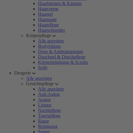
Haarbürsten & Kämme
Haarcreme
Haargel
Haarpaste
Haarpflege
Haarschneider
Körperpflege
Alle anzeigen
Bodylotions
Deos & Antitranspirants
Duschgel & Duschpflege
Körperreinigung & Scrubs
Seife
Drogerie
Alle anzeigen
Gesichtspflege
Alle anzeigen
Anti-Aging
Augen
Lippen
Nachtpflege
Tagespflege
Rasur
Reinigung
Sonne