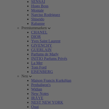
SENSAI
Hugo Boss
Montale
Narciso Rodriguez
Shiseido
Rabanne
Premiummarken
CHANEL
DIOR
Yves Saint Laurent
GIVENCHY
GUERLAIN
Parfums de Marly
INITIO Parfums Privés
La Mer
Tom Ford
EISENBERG
Neu
Maison Francis Kurkdjian
Penhaligon's
Widian
New Notes
IRÄYE
NEST NEW YORK
Ouai