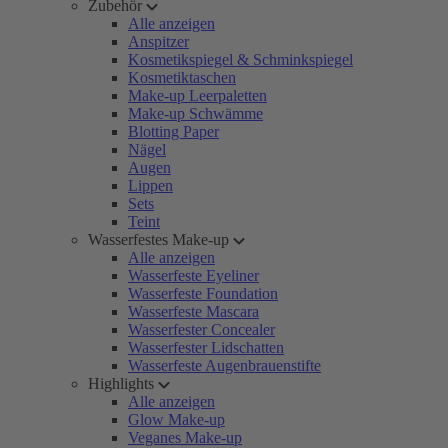
Zubehör
Alle anzeigen
Anspitzer
Kosmetikspiegel & Schminkspiegel
Kosmetiktaschen
Make-up Leerpaletten
Make-up Schwämme
Blotting Paper
Nägel
Augen
Lippen
Sets
Teint
Wasserfestes Make-up
Alle anzeigen
Wasserfeste Eyeliner
Wasserfeste Foundation
Wasserfeste Mascara
Wasserfester Concealer
Wasserfester Lidschatten
Wasserfeste Augenbrauenstifte
Highlights
Alle anzeigen
Glow Make-up
Veganes Make-up