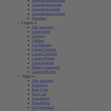
Augenbrauenpomade
Augenbrauenpuder
Augenbrauenstifte
Augenbrauenscheren
Pinzetten
Lippen
Alle anzeigen
Lippenstifte
Lipgloss
Lipliner
Lip-Plumper
Liquid Lipstick
Lippen Zubehör
Lippen-Primer
Lippenbalsam
Matter Lippenstift
Lippenstift-Sets
Nägel
Alle anzeigen
Nagellack
Base Coat
Top Coat
Nagelhärter
Nagelfeilen
Gel Nagellack