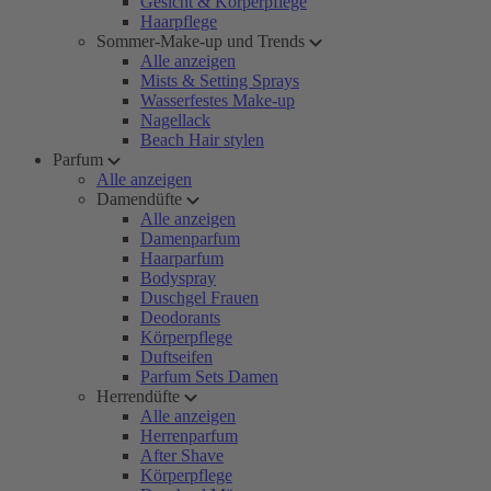
Gesicht & Körperpflege
Haarpflege
Sommer-Make-up und Trends
Alle anzeigen
Mists & Setting Sprays
Wasserfestes Make-up
Nagellack
Beach Hair stylen
Parfum
Alle anzeigen
Damendüfte
Alle anzeigen
Damenparfum
Haarparfum
Bodyspray
Duschgel Frauen
Deodorants
Körperpflege
Duftseifen
Parfum Sets Damen
Herrendüfte
Alle anzeigen
Herrenparfum
After Shave
Körperpflege