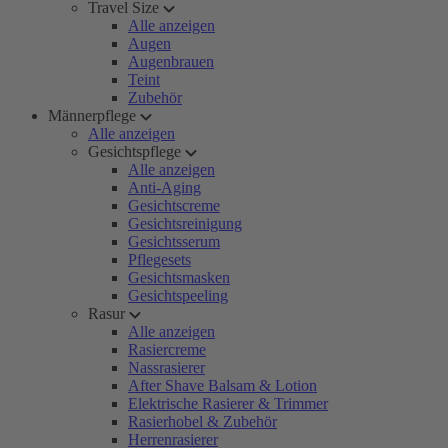
Travel Size
Alle anzeigen
Augen
Augenbrauen
Teint
Zubehör
Männerpflege
Alle anzeigen
Gesichtspflege
Alle anzeigen
Anti-Aging
Gesichtscreme
Gesichtsreinigung
Gesichtsserum
Pflegesets
Gesichtsmasken
Gesichtspeeling
Rasur
Alle anzeigen
Rasiercreme
Nassrasierer
After Shave Balsam & Lotion
Elektrische Rasierer & Trimmer
Rasierhobel & Zubehör
Herrenrasierer