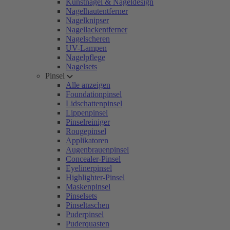
Kunstnägel & Nageldesign
Nagelhautentferner
Nagelknipser
Nagellackentferner
Nagelscheren
UV-Lampen
Nagelpflege
Nagelsets
Pinsel
Alle anzeigen
Foundationpinsel
Lidschattenpinsel
Lippenpinsel
Pinselreiniger
Rougepinsel
Applikatoren
Augenbrauenpinsel
Concealer-Pinsel
Eyelinerpinsel
Highlighter-Pinsel
Maskenpinsel
Pinselsets
Pinseltaschen
Puderpinsel
Puderquasten