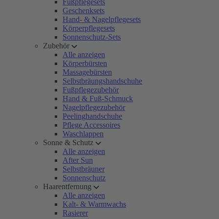
Fußpflegesets
Geschenksets
Hand- & Nagelpflegesets
Körperpflegesets
Sonnenschutz-Sets
Zubehör
Alle anzeigen
Körperbürsten
Massagebürsten
Selbstbräungshandschuhe
Fußpflegezubehör
Hand & Fuß-Schmuck
Nagelpflegezubehör
Peelinghandschuhe
Pflege Accessoires
Waschlappen
Sonne & Schutz
Alle anzeigen
After Sun
Selbstbräuner
Sonnenschutz
Haarentfernung
Alle anzeigen
Kalt- & Warmwachs
Rasierer