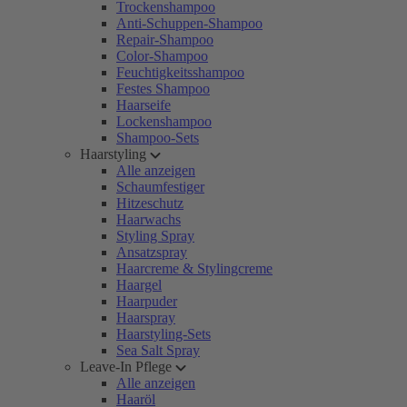
Trockenshampoo
Anti-Schuppen-Shampoo
Repair-Shampoo
Color-Shampoo
Feuchtigkeitsshampoo
Festes Shampoo
Haarseife
Lockenshampoo
Shampoo-Sets
Haarstyling
Alle anzeigen
Schaumfestiger
Hitzeschutz
Haarwachs
Styling Spray
Ansatzspray
Haarcreme & Stylingcreme
Haargel
Haarpuder
Haarspray
Haarstyling-Sets
Sea Salt Spray
Leave-In Pflege
Alle anzeigen
Haaröl