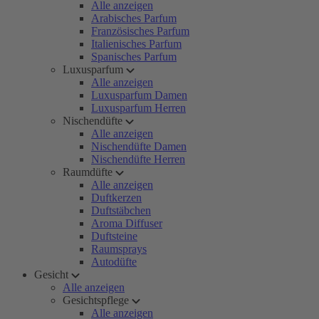
Alle anzeigen
Arabisches Parfum
Französisches Parfum
Italienisches Parfum
Spanisches Parfum
Luxusparfum
Alle anzeigen
Luxusparfum Damen
Luxusparfum Herren
Nischendüfte
Alle anzeigen
Nischendüfte Damen
Nischendüfte Herren
Raumdüfte
Alle anzeigen
Duftkerzen
Duftstäbchen
Aroma Diffuser
Duftsteine
Raumsprays
Autodüfte
Gesicht
Alle anzeigen
Gesichtspflege
Alle anzeigen