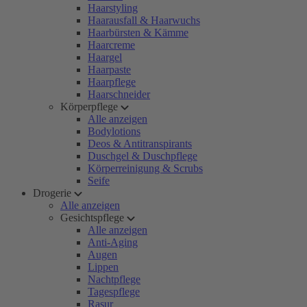
Haarstyling
Haarausfall & Haarwuchs
Haarbürsten & Kämme
Haarcreme
Haargel
Haarpaste
Haarpflege
Haarschneider
Körperpflege
Alle anzeigen
Bodylotions
Deos & Antitranspirants
Duschgel & Duschpflege
Körperreinigung & Scrubs
Seife
Drogerie
Alle anzeigen
Gesichtspflege
Alle anzeigen
Anti-Aging
Augen
Lippen
Nachtpflege
Tagespflege
Rasur