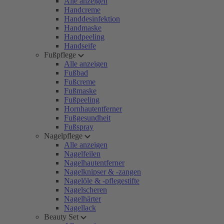
Alle anzeigen
Handcreme
Handdesinfektion
Handmaske
Handpeeling
Handseife
Fußpflege
Alle anzeigen
Fußbad
Fußcreme
Fußmaske
Fußpeeling
Hornhautentferner
Fußgesundheit
Fußspray
Nagelpflege
Alle anzeigen
Nagelfeilen
Nagelhautentferner
Nagelknipser & -zangen
Nagelöle & -pflegestifte
Nagelscheren
Nagelhärter
Nagellack
Beauty Set