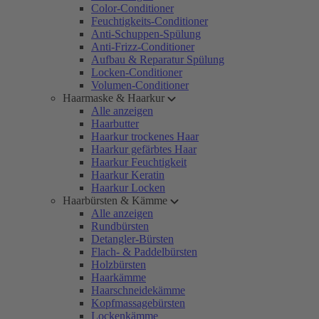
Color-Conditioner
Feuchtigkeits-Conditioner
Anti-Schuppen-Spülung
Anti-Frizz-Conditioner
Aufbau & Reparatur Spülung
Locken-Conditioner
Volumen-Conditioner
Haarmaske & Haarkur
Alle anzeigen
Haarbutter
Haarkur trockenes Haar
Haarkur gefärbtes Haar
Haarkur Feuchtigkeit
Haarkur Keratin
Haarkur Locken
Haarbürsten & Kämme
Alle anzeigen
Rundbürsten
Detangler-Bürsten
Flach- & Paddelbürsten
Holzbürsten
Haarkämme
Haarschneidekämme
Kopfmassagebürsten
Lockenkämme