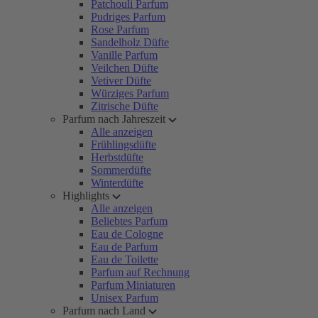
Patchouli Parfum
Pudriges Parfum
Rose Parfum
Sandelholz Düfte
Vanille Parfum
Veilchen Düfte
Vetiver Düfte
Würziges Parfum
Zitrische Düfte
Parfum nach Jahreszeit
Alle anzeigen
Frühlingsdüfte
Herbstdüfte
Sommerdüfte
Winterdüfte
Highlights
Alle anzeigen
Beliebtes Parfum
Eau de Cologne
Eau de Parfum
Eau de Toilette
Parfum auf Rechnung
Parfum Miniaturen
Unisex Parfum
Parfum nach Land