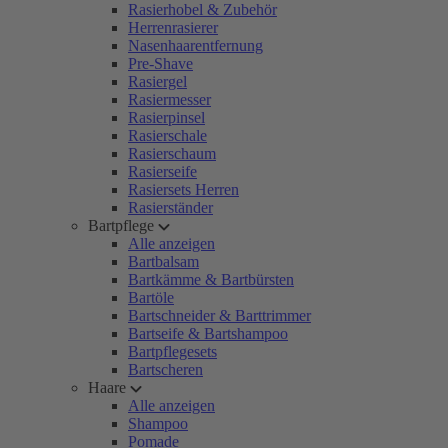
Rasierhobel & Zubehör
Herrenrasierer
Nasenhaarentfernung
Pre-Shave
Rasiergel
Rasiermesser
Rasierpinsel
Rasierschale
Rasierschaum
Rasierseife
Rasiersets Herren
Rasierständer
Bartpflege
Alle anzeigen
Bartbalsam
Bartkämme & Bartbürsten
Bartöle
Bartschneider & Barttrimmer
Bartseife & Bartshampoo
Bartpflegesets
Bartscheren
Haare
Alle anzeigen
Shampoo
Pomade