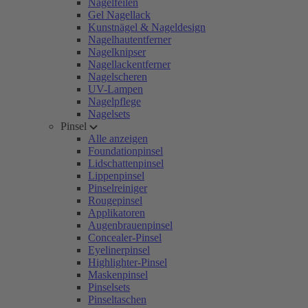
Nagelfeilen
Gel Nagellack
Kunstnägel & Nageldesign
Nagelhautentferner
Nagelknipser
Nagellackentferner
Nagelscheren
UV-Lampen
Nagelpflege
Nagelsets
Pinsel
Alle anzeigen
Foundationpinsel
Lidschattenpinsel
Lippenpinsel
Pinselreiniger
Rougepinsel
Applikatoren
Augenbrauenpinsel
Concealer-Pinsel
Eyelinerpinsel
Highlighter-Pinsel
Maskenpinsel
Pinselsets
Pinseltaschen