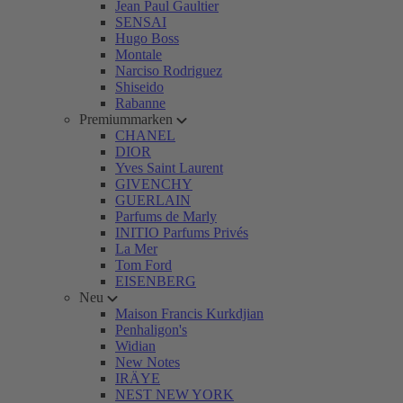
Jean Paul Gaultier
SENSAI
Hugo Boss
Montale
Narciso Rodriguez
Shiseido
Rabanne
Premiummarken
CHANEL
DIOR
Yves Saint Laurent
GIVENCHY
GUERLAIN
Parfums de Marly
INITIO Parfums Privés
La Mer
Tom Ford
EISENBERG
Neu
Maison Francis Kurkdjian
Penhaligon's
Widian
New Notes
IRÄYE
NEST NEW YORK