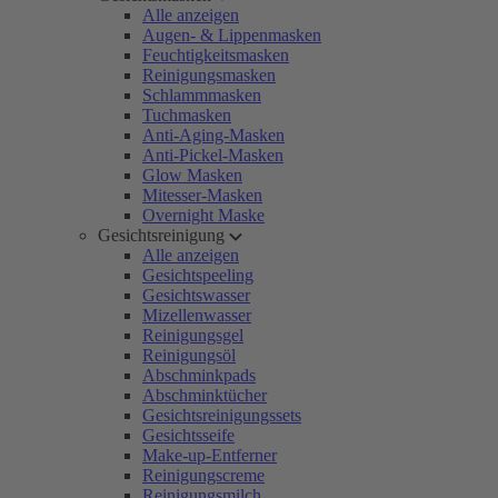
Alle anzeigen
Augen- & Lippenmasken
Feuchtigkeitsmasken
Reinigungsmasken
Schlammmasken
Tuchmasken
Anti-Aging-Masken
Anti-Pickel-Masken
Glow Masken
Mitesser-Masken
Overnight Maske
Gesichtsreinigung
Alle anzeigen
Gesichtspeeling
Gesichtswasser
Mizellenwasser
Reinigungsgel
Reinigungsöl
Abschminkpads
Abschminktücher
Gesichtsreinigungssets
Gesichtsseife
Make-up-Entferner
Reinigungscreme
Reinigungsmilch