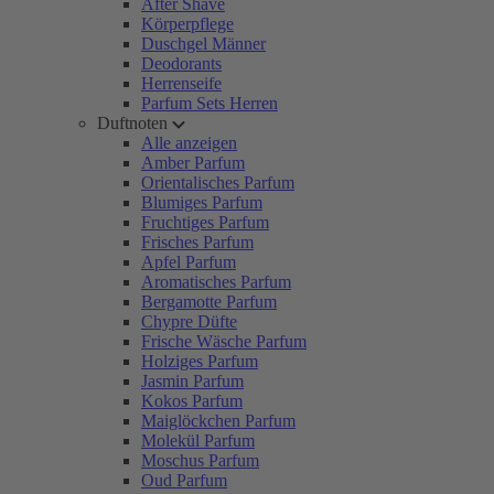
After Shave
Körperpflege
Duschgel Männer
Deodorants
Herrenseife
Parfum Sets Herren
Duftnoten
Alle anzeigen
Amber Parfum
Orientalisches Parfum
Blumiges Parfum
Fruchtiges Parfum
Frisches Parfum
Apfel Parfum
Aromatisches Parfum
Bergamotte Parfum
Chypre Düfte
Frische Wäsche Parfum
Holziges Parfum
Jasmin Parfum
Kokos Parfum
Maiglöckchen Parfum
Molekül Parfum
Moschus Parfum
Oud Parfum