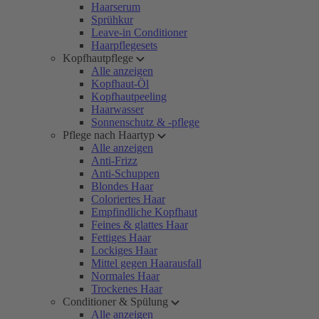
Haarserum
Sprühkur
Leave-in Conditioner
Haarpflegesets
Kopfhautpflege
Alle anzeigen
Kopfhaut-Öl
Kopfhautpeeling
Haarwasser
Sonnenschutz & -pflege
Pflege nach Haartyp
Alle anzeigen
Anti-Frizz
Anti-Schuppen
Blondes Haar
Coloriertes Haar
Empfindliche Kopfhaut
Feines & glattes Haar
Fettiges Haar
Lockiges Haar
Mittel gegen Haarausfall
Normales Haar
Trockenes Haar
Conditioner & Spülung
Alle anzeigen