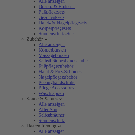
Alle anzeigen
Dusch- & Badesets
Fußpflegesets
Geschenksets
Hand- & Nagelpflegesets
Körperpflegesets
Sonnenschutz-Sets
Zubehör
Alle anzeigen
Körperbürsten
Massagebürsten
Selbstbräungshandschuhe
Fußpflegezubehör
Hand & Fuß-Schmuck
Nagelpflegezubehör
Peelinghandschuhe
Pflege Accessoires
Waschlappen
Sonne & Schutz
Alle anzeigen
After Sun
Selbstbräuner
Sonnenschutz
Haarentfernung
Alle anzeigen