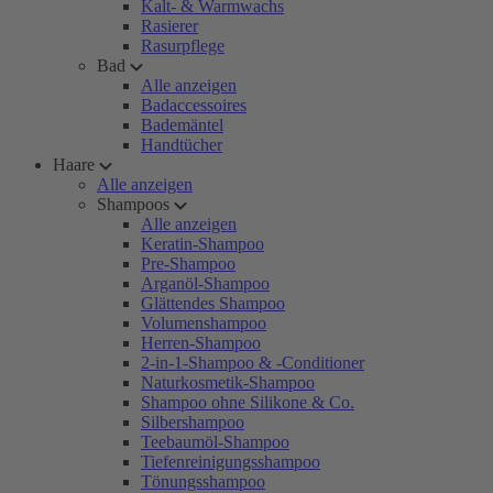
Kalt- & Warmwachs
Rasierer
Rasurpflege
Bad
Alle anzeigen
Badaccessoires
Bademäntel
Handtücher
Haare
Alle anzeigen
Shampoos
Alle anzeigen
Keratin-Shampoo
Pre-Shampoo
Arganöl-Shampoo
Glättendes Shampoo
Volumenshampoo
Herren-Shampoo
2-in-1-Shampoo & -Conditioner
Naturkosmetik-Shampoo
Shampoo ohne Silikone & Co.
Silbershampoo
Teebaumöl-Shampoo
Tiefenreinigungsshampoo
Tönungsshampoo