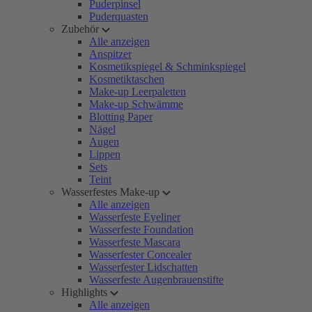
Puderpinsel
Puderquasten
Zubehör
Alle anzeigen
Anspitzer
Kosmetikspiegel & Schminkspiegel
Kosmetiktaschen
Make-up Leerpaletten
Make-up Schwämme
Blotting Paper
Nägel
Augen
Lippen
Sets
Teint
Wasserfestes Make-up
Alle anzeigen
Wasserfeste Eyeliner
Wasserfeste Foundation
Wasserfeste Mascara
Wasserfester Concealer
Wasserfester Lidschatten
Wasserfeste Augenbrauenstifte
Highlights
Alle anzeigen