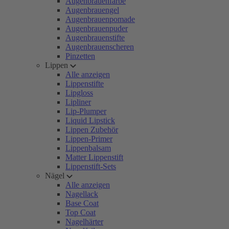
Augenbrauenfarbe
Augenbrauengel
Augenbrauenpomade
Augenbrauenpuder
Augenbrauenstifte
Augenbrauenscheren
Pinzetten
Lippen
Alle anzeigen
Lippenstifte
Lipgloss
Lipliner
Lip-Plumper
Liquid Lipstick
Lippen Zubehör
Lippen-Primer
Lippenbalsam
Matter Lippenstift
Lippenstift-Sets
Nägel
Alle anzeigen
Nagellack
Base Coat
Top Coat
Nagelhärter