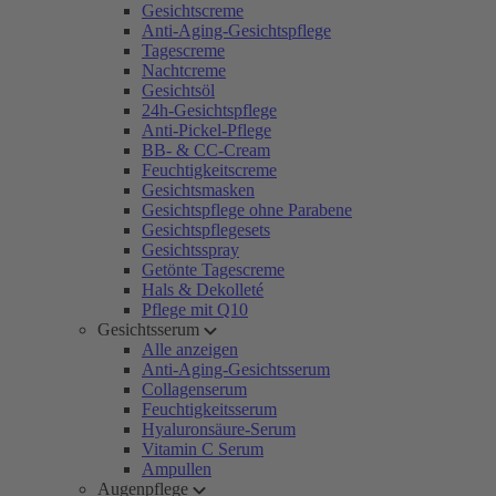
Gesichtscreme
Anti-Aging-Gesichtspflege
Tagescreme
Nachtcreme
Gesichtsöl
24h-Gesichtspflege
Anti-Pickel-Pflege
BB- & CC-Cream
Feuchtigkeitscreme
Gesichtsmasken
Gesichtspflege ohne Parabene
Gesichtspflegesets
Gesichtsspray
Getönte Tagescreme
Hals & Dekolleté
Pflege mit Q10
Gesichtsserum
Alle anzeigen
Anti-Aging-Gesichtsserum
Collagenserum
Feuchtigkeitsserum
Hyaluronsäure-Serum
Vitamin C Serum
Ampullen
Augenpflege