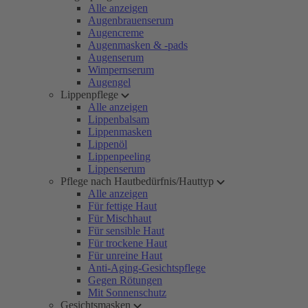
Alle anzeigen
Augenbrauenserum
Augencreme
Augenmasken & -pads
Augenserum
Wimpernserum
Augengel
Lippenpflege
Alle anzeigen
Lippenbalsam
Lippenmasken
Lippenöl
Lippenpeeling
Lippenserum
Pflege nach Hautbedürfnis/Hauttyp
Alle anzeigen
Für fettige Haut
Für Mischhaut
Für sensible Haut
Für trockene Haut
Für unreine Haut
Anti-Aging-Gesichtspflege
Gegen Rötungen
Mit Sonnenschutz
Gesichtsmasken