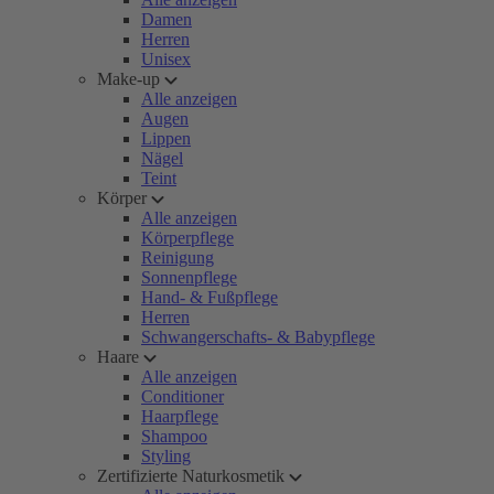
Damen
Herren
Unisex
Make-up
Alle anzeigen
Augen
Lippen
Nägel
Teint
Körper
Alle anzeigen
Körperpflege
Reinigung
Sonnenpflege
Hand- & Fußpflege
Herren
Schwangerschafts- & Babypflege
Haare
Alle anzeigen
Conditioner
Haarpflege
Shampoo
Styling
Zertifizierte Naturkosmetik