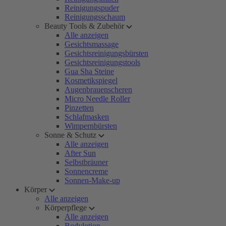
Reinigungspuder
Reinigungsschaum
Beauty Tools & Zubehör
Alle anzeigen
Gesichtsmassage
Gesichtsreinigungsbürsten
Gesichtsreinigungstools
Gua Sha Steine
Kosmetikspiegel
Augenbrauenscheren
Micro Needle Roller
Pinzetten
Schlafmasken
Wimpernbürsten
Sonne & Schutz
Alle anzeigen
After Sun
Selbstbräuner
Sonnencreme
Sonnen-Make-up
Körper
Alle anzeigen
Körperpflege
Alle anzeigen
Bodylotion