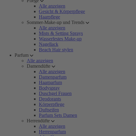
Pflege
Alle anzeigen
Gesicht & Körperpflege
Haarpflege
Sommer-Make-up und Trends
Alle anzeigen
Mists & Setting Sprays
Wasserfestes Make-up
Nagellack
Beach Hair stylen
Parfum
Alle anzeigen
Damendüfte
Alle anzeigen
Damenparfum
Haarparfum
Bodyspray
Duschgel Frauen
Deodorants
Körperpflege
Duftseifen
Parfum Sets Damen
Herrendüfte
Alle anzeigen
Herrenparfum