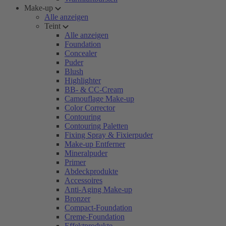
Make-up
Alle anzeigen
Teint
Alle anzeigen
Foundation
Concealer
Puder
Blush
Highlighter
BB- & CC-Cream
Camouflage Make-up
Color Corrector
Contouring
Contouring Paletten
Fixing Spray & Fixierpuder
Make-up Entferner
Mineralpuder
Primer
Abdeckprodukte
Accessoires
Anti-Aging Make-up
Bronzer
Compact-Foundation
Creme-Foundation
Effektprodukte