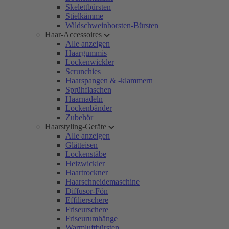
Skelettbürsten
Stielkämme
Wildschweinborsten-Bürsten
Haar-Accessoires
Alle anzeigen
Haargummis
Lockenwickler
Scrunchies
Haarspangen & -klammern
Sprühflaschen
Haarnadeln
Lockenbänder
Zubehör
Haarstyling-Geräte
Alle anzeigen
Glätteisen
Lockenstäbe
Heizwickler
Haartrockner
Haarschneidemaschine
Diffusor-Fön
Effilierschere
Friseurschere
Friseurumhänge
Warmluftbürsten