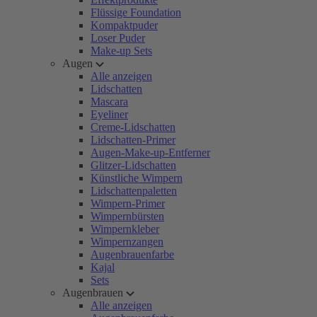
Flüssige Foundation
Kompaktpuder
Loser Puder
Make-up Sets
Augen
Alle anzeigen
Lidschatten
Mascara
Eyeliner
Creme-Lidschatten
Lidschatten-Primer
Augen-Make-up-Entferner
Glitzer-Lidschatten
Künstliche Wimpern
Lidschattenpaletten
Wimpern-Primer
Wimpernbürsten
Wimpernkleber
Wimpernzangen
Augenbrauenfarbe
Kajal
Sets
Augenbrauen
Alle anzeigen