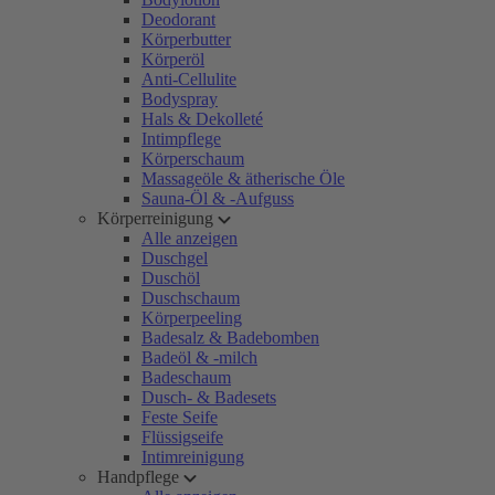
Deodorant
Körperbutter
Körperöl
Anti-Cellulite
Bodyspray
Hals & Dekolleté
Intimpflege
Körperschaum
Massageöle & ätherische Öle
Sauna-Öl & -Aufguss
Körperreinigung
Alle anzeigen
Duschgel
Duschöl
Duschschaum
Körperpeeling
Badesalz & Badebomben
Badeöl & -milch
Badeschaum
Dusch- & Badesets
Feste Seife
Flüssigseife
Intimreinigung
Handpflege