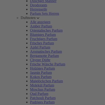
Duschgel Männer
Deodorants
Herrenseife
Parfum Sets Herren
Duftnoten
Alle anzeigen
Amber Parfum
Orientalisches Parfum
Blumiges Parfum
Fruchtiges Parfum
Frisches Parfum
Apfel Parfum
Aromatisches Parfum
Bergamotte Parfum
Chypre Düfte
Frische Wäsche Parfum
Holziges Parfum
Jasmin Parfum
Kokos Parfum
Maiglöckchen Parfum
Molekül Parfum
Moschus Parfum
Oud Parfum
Patchouli Parfum
Pudriges Parfum