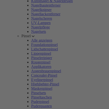
Kunstnägel & Nageldesign
Nagelhautentferner
Nagelknipser
Nagellackentferner
Nagelscheren
UV-Lampen
Nagelpflege
Nagelsets
Pinsel
Alle anzeigen
Foundationpinsel
Lidschattenpinsel
Lippenpinsel
Pinselreiniger
Rougepinsel
Applikatoren
Augenbrauenpinsel
Concealer-Pinsel
Eyelinerpinsel
Highlighter-Pinsel
Maskenpinsel
Pinselsets
Pinseltaschen
Puderpinsel
Puderquasten