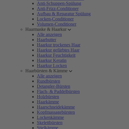
Anti-Schuppen-Spülung
Anti-Frizz-Conditioner
Aufbau & Reparatur Spülung
Locken-Conditioner
Volumen-Conditioner
Haarmaske & Haarkur
Alle anzeigen
Haarbutter
Haarkur trockenes Haar
Haarkur gefärbtes Haar
Haarkur Feuchtigkeit
Haarkur Keratin
Haarkur Locken
Haarbürsten & Kämme
Alle anzeigen
Rundbürsten
Detangler-Bürsten
Flach- & Paddelbürsten
Holzbürsten
Haarkämme
Haarschneidekämme
Kopfmassagebürsten
Lockenkämme
Skelettbürsten
Stielkämme