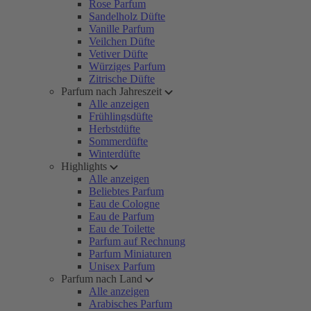
Rose Parfum
Sandelholz Düfte
Vanille Parfum
Veilchen Düfte
Vetiver Düfte
Würziges Parfum
Zitrische Düfte
Parfum nach Jahreszeit
Alle anzeigen
Frühlingsdüfte
Herbstdüfte
Sommerdüfte
Winterdüfte
Highlights
Alle anzeigen
Beliebtes Parfum
Eau de Cologne
Eau de Parfum
Eau de Toilette
Parfum auf Rechnung
Parfum Miniaturen
Unisex Parfum
Parfum nach Land
Alle anzeigen
Arabisches Parfum