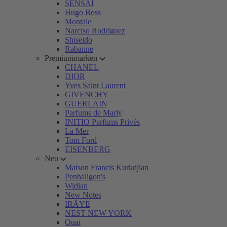
SENSAI
Hugo Boss
Montale
Narciso Rodriguez
Shiseido
Rabanne
Premiummarken
CHANEL
DIOR
Yves Saint Laurent
GIVENCHY
GUERLAIN
Parfums de Marly
INITIO Parfums Privés
La Mer
Tom Ford
EISENBERG
Neu
Maison Francis Kurkdjian
Penhaligon's
Widian
New Notes
IRÄYE
NEST NEW YORK
Ouai