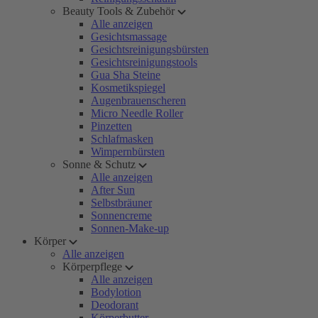
Beauty Tools & Zubehör
Alle anzeigen
Gesichtsmassage
Gesichtsreinigungsbürsten
Gesichtsreinigungstools
Gua Sha Steine
Kosmetikspiegel
Augenbrauenscheren
Micro Needle Roller
Pinzetten
Schlafmasken
Wimpernbürsten
Sonne & Schutz
Alle anzeigen
After Sun
Selbstbräuner
Sonnencreme
Sonnen-Make-up
Körper
Alle anzeigen
Körperpflege
Alle anzeigen
Bodylotion
Deodorant
Körperbutter