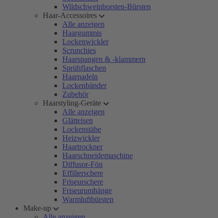
Wildschweinborsten-Bürsten
Haar-Accessoires
Alle anzeigen
Haargummis
Lockenwickler
Scrunchies
Haarspangen & -klammern
Sprühflaschen
Haarnadeln
Lockenbänder
Zubehör
Haarstyling-Geräte
Alle anzeigen
Glätteisen
Lockenstäbe
Heizwickler
Haartrockner
Haarschneidemaschine
Diffusor-Fön
Effilierschere
Friseurschere
Friseurumhänge
Warmluftbürsten
Make-up
Alle anzeigen