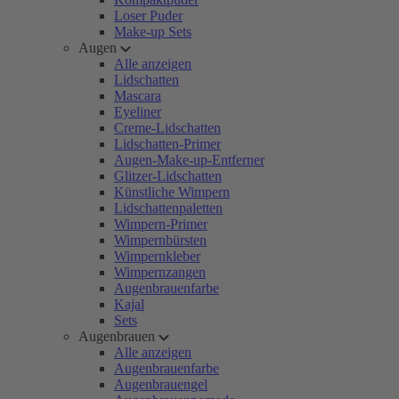
Loser Puder
Make-up Sets
Augen
Alle anzeigen
Lidschatten
Mascara
Eyeliner
Creme-Lidschatten
Lidschatten-Primer
Augen-Make-up-Entferner
Glitzer-Lidschatten
Künstliche Wimpern
Lidschattenpaletten
Wimpern-Primer
Wimpernbürsten
Wimpernkleber
Wimpernzangen
Augenbrauenfarbe
Kajal
Sets
Augenbrauen
Alle anzeigen
Augenbrauenfarbe
Augenbrauengel