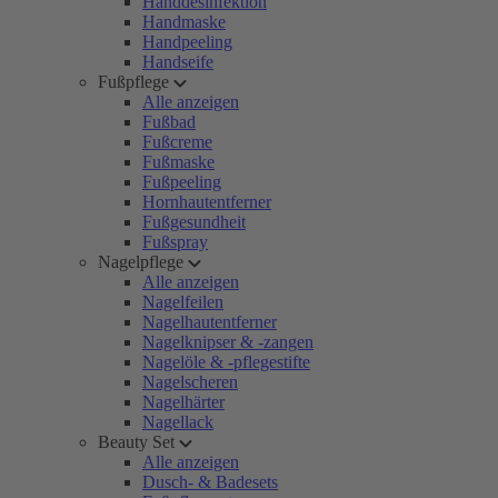
Handdesinfektion
Handmaske
Handpeeling
Handseife
Fußpflege
Alle anzeigen
Fußbad
Fußcreme
Fußmaske
Fußpeeling
Hornhautentferner
Fußgesundheit
Fußspray
Nagelpflege
Alle anzeigen
Nagelfeilen
Nagelhautentferner
Nagelknipser & -zangen
Nagelöle & -pflegestifte
Nagelscheren
Nagelhärter
Nagellack
Beauty Set
Alle anzeigen
Dusch- & Badesets