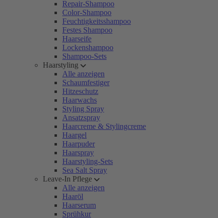
Repair-Shampoo
Color-Shampoo
Feuchtigkeitsshampoo
Festes Shampoo
Haarseife
Lockenshampoo
Shampoo-Sets
Haarstyling
Alle anzeigen
Schaumfestiger
Hitzeschutz
Haarwachs
Styling Spray
Ansatzspray
Haarcreme & Stylingcreme
Haargel
Haarpuder
Haarspray
Haarstyling-Sets
Sea Salt Spray
Leave-In Pflege
Alle anzeigen
Haaröl
Haarserum
Sprühkur