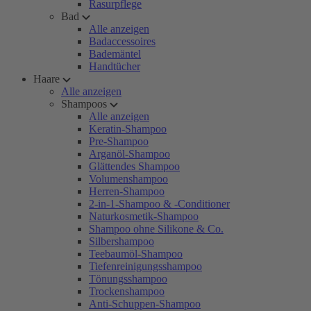
Rasurpflege
Bad
Alle anzeigen
Badaccessoires
Bademäntel
Handtücher
Haare
Alle anzeigen
Shampoos
Alle anzeigen
Keratin-Shampoo
Pre-Shampoo
Arganöl-Shampoo
Glättendes Shampoo
Volumenshampoo
Herren-Shampoo
2-in-1-Shampoo & -Conditioner
Naturkosmetik-Shampoo
Shampoo ohne Silikone & Co.
Silbershampoo
Teebaumöl-Shampoo
Tiefenreinigungsshampoo
Tönungsshampoo
Trockenshampoo
Anti-Schuppen-Shampoo