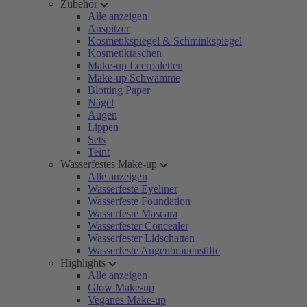
Zubehör
Alle anzeigen
Anspitzer
Kosmetikspiegel & Schminkspiegel
Kosmetiktaschen
Make-up Leerpaletten
Make-up Schwämme
Blotting Paper
Nägel
Augen
Lippen
Sets
Teint
Wasserfestes Make-up
Alle anzeigen
Wasserfeste Eyeliner
Wasserfeste Foundation
Wasserfeste Mascara
Wasserfester Concealer
Wasserfester Lidschatten
Wasserfeste Augenbrauenstifte
Highlights
Alle anzeigen
Glow Make-up
Veganes Make-up