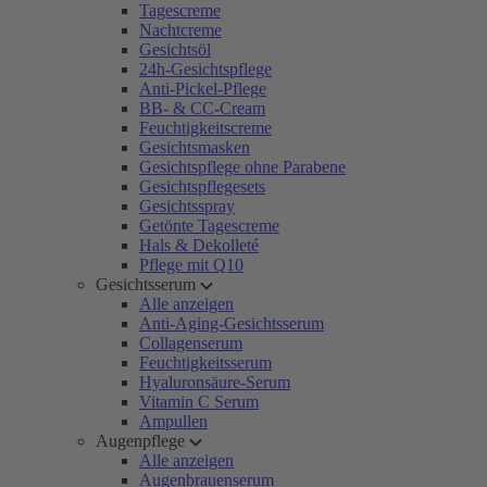
Tagescreme
Nachtcreme
Gesichtsöl
24h-Gesichtspflege
Anti-Pickel-Pflege
BB- & CC-Cream
Feuchtigkeitscreme
Gesichtsmasken
Gesichtspflege ohne Parabene
Gesichtspflegesets
Gesichtsspray
Getönte Tagescreme
Hals & Dekolleté
Pflege mit Q10
Gesichtsserum
Alle anzeigen
Anti-Aging-Gesichtsserum
Collagenserum
Feuchtigkeitsserum
Hyaluronsäure-Serum
Vitamin C Serum
Ampullen
Augenpflege
Alle anzeigen
Augenbrauenserum