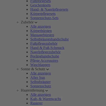
Fußpflegesets
Geschenksets
Hand- & Nagelpflegesets
Körperpflegesets
Sonnenschutz-Sets
Zubehör
Alle anzeigen
Körperbürsten
Massagebürsten
Selbstbräungshandschuhe
Fußpflegezubehör
Hand & Fuß-Schmuck
Nagelpflegezubehör
Peelinghandschuhe
Pflege Accessoires
Waschlappen
Sonne & Schutz
Alle anzeigen
After Sun
Selbstbräuner
Sonnenschutz
Haarentfernung
Alle anzeigen
Kalt- & Warmwachs
Rasierer