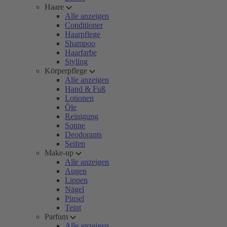
Haare
Alle anzeigen
Conditioner
Haarpflege
Shampoo
Haarfarbe
Styling
Körperpflege
Alle anzeigen
Hand & Fuß
Lotionen
Öle
Reinigung
Sonne
Deodorants
Seifen
Make-up
Alle anzeigen
Augen
Lippen
Nägel
Pinsel
Teint
Parfum
Alle anzeigen