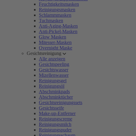
Feuchtigkeitsmasken
Reinigungsmasken
Schlammmasken
Tuchmasken
Anti-Aging-Masken
Anti-Pickel-Masken
Glow Masken
Mitesser-Masken
Overnight Maske
Gesichtsreinigung
Alle anzeigen
Gesichtspeeling
Gesichtswasser
Mizellenwasser
Reinigungsgel
Reinigungsöl
Abschminkpads
Abschminktücher
Gesichtsreinigungssets
Gesichtsseife
Make-up-Entferner
Reinigungscreme
Reinigungsmilch
Reinigungspuder
Reinigungsschaum