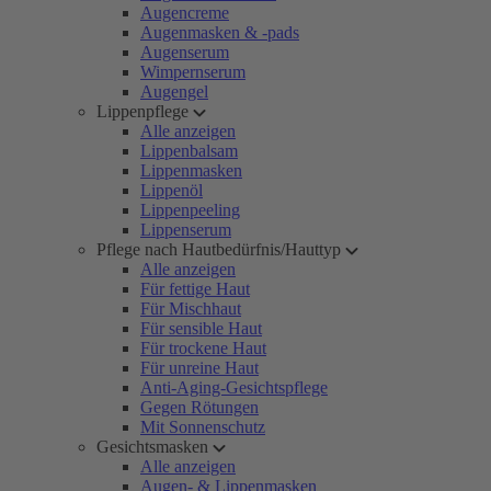
Augencreme
Augenmasken & -pads
Augenserum
Wimpernserum
Augengel
Lippenpflege
Alle anzeigen
Lippenbalsam
Lippenmasken
Lippenöl
Lippenpeeling
Lippenserum
Pflege nach Hautbedürfnis/Hauttyp
Alle anzeigen
Für fettige Haut
Für Mischhaut
Für sensible Haut
Für trockene Haut
Für unreine Haut
Anti-Aging-Gesichtspflege
Gegen Rötungen
Mit Sonnenschutz
Gesichtsmasken
Alle anzeigen
Augen- & Lippenmasken