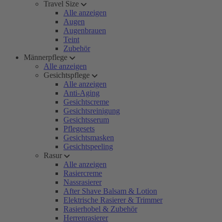
Travel Size
Alle anzeigen
Augen
Augenbrauen
Teint
Zubehör
Männerpflege
Alle anzeigen
Gesichtspflege
Alle anzeigen
Anti-Aging
Gesichtscreme
Gesichtsreinigung
Gesichtsserum
Pflegesets
Gesichtsmasken
Gesichtspeeling
Rasur
Alle anzeigen
Rasiercreme
Nassrasierer
After Shave Balsam & Lotion
Elektrische Rasierer & Trimmer
Rasierhobel & Zubehör
Herrenrasierer