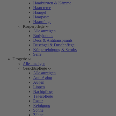
Haarbürsten & Kämme
Haarcreme
Haargel
Haarpaste
Haarpflege
Körperpflege
Alle anzeigen
Bodylotions
Deos & Antitranspirants
Duschgel & Duschpflege
Körperreinigung & Scrubs
Seife
Drogerie
Alle anzeigen
Gesichtspflege
Alle anzeigen
Anti-Aging
Augen
Lippen
Nachtpflege
Tagespflege
Rasur
Reinigung
Sonne
Zähne