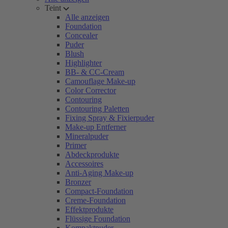
Teint
Alle anzeigen
Foundation
Concealer
Puder
Blush
Highlighter
BB- & CC-Cream
Camouflage Make-up
Color Corrector
Contouring
Contouring Paletten
Fixing Spray & Fixierpuder
Make-up Entferner
Mineralpuder
Primer
Abdeckprodukte
Accessoires
Anti-Aging Make-up
Bronzer
Compact-Foundation
Creme-Foundation
Effektprodukte
Flüssige Foundation
Kompaktpuder