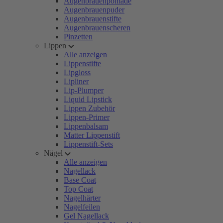
Augenbrauenpomade
Augenbrauenpuder
Augenbrauenstifte
Augenbrauenscheren
Pinzetten
Lippen
Alle anzeigen
Lippenstifte
Lipgloss
Lipliner
Lip-Plumper
Liquid Lipstick
Lippen Zubehör
Lippen-Primer
Lippenbalsam
Matter Lippenstift
Lippenstift-Sets
Nägel
Alle anzeigen
Nagellack
Base Coat
Top Coat
Nagelhärter
Nagelfeilen
Gel Nagellack