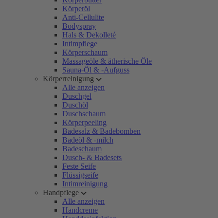
Körperöl
Anti-Cellulite
Bodyspray
Hals & Dekolleté
Intimpflege
Körperschaum
Massageöle & ätherische Öle
Sauna-Öl & -Aufguss
Körperreinigung
Alle anzeigen
Duschgel
Duschöl
Duschschaum
Körperpeeling
Badesalz & Badebomben
Badeöl & -milch
Badeschaum
Dusch- & Badesets
Feste Seife
Flüssigseife
Intimreinigung
Handpflege
Alle anzeigen
Handcreme