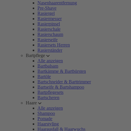
Nasenhaarentfernung
Pre-Shave
Rasiergel
Rasiermesser
Rasierpinsel
Rasierschale
Rasierschaum
Rasierseife
Rasiersets Herren
Rasierständer
Bartpflege
Alle anzeigen
Bartbalsam
Bartkämme & Bartbürsten
Bartöle
Bartschneider & Barttrimmer
Bartseife & Bartshampoo
Bartpflegesets
Bartscheren
Haare
Alle anzeigen
Shampoo
Pomade
Haarstyling
Haarausfall & Haarwuchs