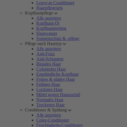
Leave-in Conditioner
Haarpflegesets
Kopfhautpflege
Alle anzeigen
Kopfhaut-Öl
Kopfhautpeeling
Haarwasser
Sonnenschutz & -pflege
Pflege nach Haartyp
Alle anzeigen
Anti-Frizz
Anti-Schuppen
Blondes Haar
Coloriertes Haar
Empfindliche Kopfhaut
Feines & glattes Haar
Fettiges Haar
Lockiges Haar
Mittel gegen Haarausfall
Normales Haar
Trockenes Haar
Conditioner & Spülung
Alle anzeigen
Color-Conditioner
Feuchtigkeits-Conditioner