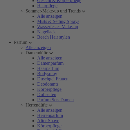
Gesicht & Körperpflege
Haarpflege
Sommer-Make-up und Trends
Alle anzeigen
Mists & Setting Sprays
Wasserfestes Make-up
Nagellack
Beach Hair stylen
Parfum
Alle anzeigen
Damendüfte
Alle anzeigen
Damenparfum
Haarparfum
Bodyspray
Duschgel Frauen
Deodorants
Körperpflege
Duftseifen
Parfum Sets Damen
Herrendüfte
Alle anzeigen
Herrenparfum
After Shave
Körperpflege