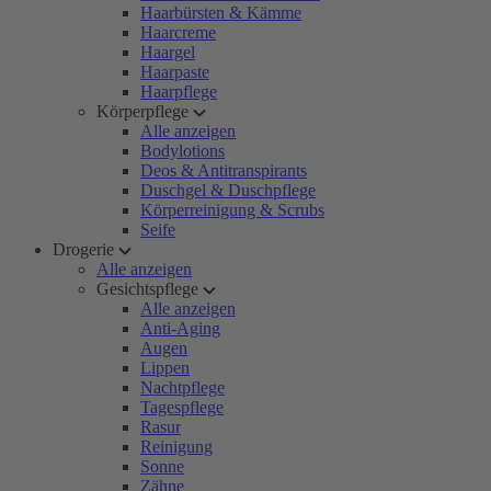
Haarbürsten & Kämme
Haarcreme
Haargel
Haarpaste
Haarpflege
Körperpflege
Alle anzeigen
Bodylotions
Deos & Antitranspirants
Duschgel & Duschpflege
Körperreinigung & Scrubs
Seife
Drogerie
Alle anzeigen
Gesichtspflege
Alle anzeigen
Anti-Aging
Augen
Lippen
Nachtpflege
Tagespflege
Rasur
Reinigung
Sonne
Zähne