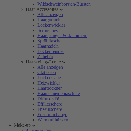
Wildschweinborsten-Bürsten
Haar-Accessoires
Alle anzeigen
Haargummis
Lockenwickler
Scrunchies
Haarspangen & -klammern
Sprühflaschen
Haarnadeln
Lockenbänder
Zubehör
Haarstyling-Geräte
Alle anzeigen
Glätteisen
Lockenstäbe
Heizwickler
Haartrockner
Haarschneidemaschine
Diffusor-Fön
Effilierschere
Friseurschere
Friseurumhänge
Warmluftbürsten
Make-up
Alle anzeigen