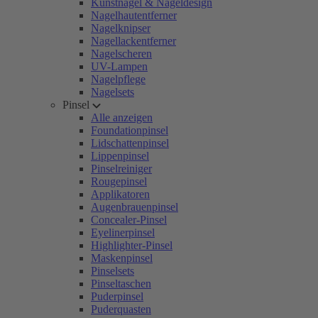
Kunstnägel & Nageldesign
Nagelhautentferner
Nagelknipser
Nagellackentferner
Nagelscheren
UV-Lampen
Nagelpflege
Nagelsets
Pinsel
Alle anzeigen
Foundationpinsel
Lidschattenpinsel
Lippenpinsel
Pinselreiniger
Rougepinsel
Applikatoren
Augenbrauenpinsel
Concealer-Pinsel
Eyelinerpinsel
Highlighter-Pinsel
Maskenpinsel
Pinselsets
Pinseltaschen
Puderpinsel
Puderquasten