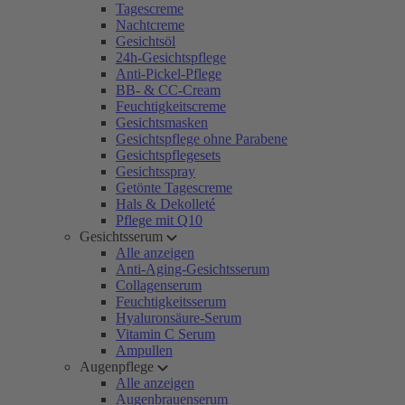
Tagescreme
Nachtcreme
Gesichtsöl
24h-Gesichtspflege
Anti-Pickel-Pflege
BB- & CC-Cream
Feuchtigkeitscreme
Gesichtsmasken
Gesichtspflege ohne Parabene
Gesichtspflegesets
Gesichtsspray
Getönte Tagescreme
Hals & Dekolleté
Pflege mit Q10
Gesichtsserum
Alle anzeigen
Anti-Aging-Gesichtsserum
Collagenserum
Feuchtigkeitsserum
Hyaluronsäure-Serum
Vitamin C Serum
Ampullen
Augenpflege
Alle anzeigen
Augenbrauenserum