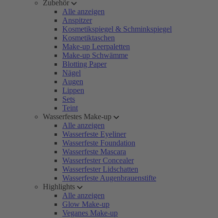
Zubehör
Alle anzeigen
Anspitzer
Kosmetikspiegel & Schminkspiegel
Kosmetiktaschen
Make-up Leerpaletten
Make-up Schwämme
Blotting Paper
Nägel
Augen
Lippen
Sets
Teint
Wasserfestes Make-up
Alle anzeigen
Wasserfeste Eyeliner
Wasserfeste Foundation
Wasserfeste Mascara
Wasserfester Concealer
Wasserfester Lidschatten
Wasserfeste Augenbrauenstifte
Highlights
Alle anzeigen
Glow Make-up
Veganes Make-up