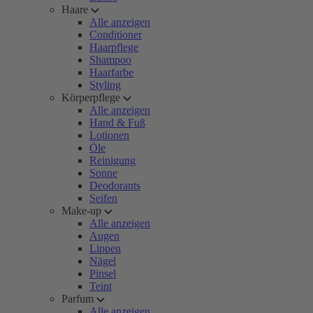
Haare
Alle anzeigen
Conditioner
Haarpflege
Shampoo
Haarfarbe
Styling
Körperpflege
Alle anzeigen
Hand & Fuß
Lotionen
Öle
Reinigung
Sonne
Deodorants
Seifen
Make-up
Alle anzeigen
Augen
Lippen
Nägel
Pinsel
Teint
Parfum
Alle anzeigen