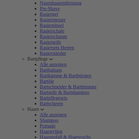
Nasenhaarentfernung
Pre-Shave
Rasiergel
Rasiermesser
Rasierpinsel
Rasierschale
Rasierschaum
Rasierseife
Rasiersets Herren
Rasierständer
Bartpflege
Alle anzeigen
Bartbalsam
Bartkämme & Bartbürsten
Bartöle
Bartschneider & Barttrimmer
Bartseife & Bartshampoo
Bartpflegesets
Bartscheren
Haare
Alle anzeigen
Shampoo
Pomade
Haarstyling
Haarausfall & Haarwuchs