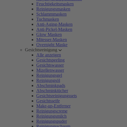
Feuchtigkeitsmasken
Reinigungsmasken
Schlammmasken
Tuchmasken
Anti-Aging-Masken
Anti-Pickel-Masken
Glow Masken
Mitesser-Masken
Overnight Maske
Gesichtsreinigung
Alle anzeigen
Gesichtspeeling
Gesichtswasser
Mizellenwasser
Reinigungsgel
Reinigungsöl
Abschminkpads
Abschminktücher
Gesichtsreinigungssets
Gesichtsseife
Make-up-Entferner
Reinigungscreme
Reinigungsmilch
Reinigungspuder
Reinigungsschaum