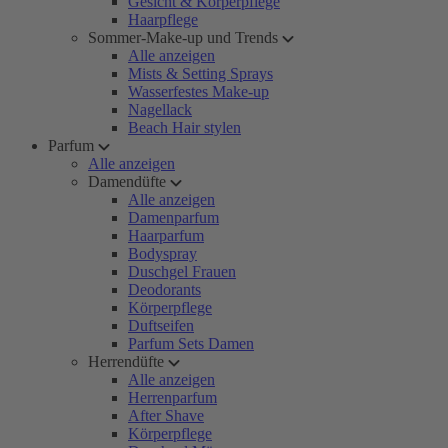
Gesicht & Körperpflege
Haarpflege
Sommer-Make-up und Trends
Alle anzeigen
Mists & Setting Sprays
Wasserfestes Make-up
Nagellack
Beach Hair stylen
Parfum
Alle anzeigen
Damendüfte
Alle anzeigen
Damenparfum
Haarparfum
Bodyspray
Duschgel Frauen
Deodorants
Körperpflege
Duftseifen
Parfum Sets Damen
Herrendüfte
Alle anzeigen
Herrenparfum
After Shave
Körperpflege