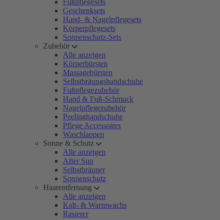
Fußpflegesets
Geschenksets
Hand- & Nagelpflegesets
Körperpflegesets
Sonnenschutz-Sets
Zubehör
Alle anzeigen
Körperbürsten
Massagebürsten
Selbstbräungshandschuhe
Fußpflegezubehör
Hand & Fuß-Schmuck
Nagelpflegezubehör
Peelinghandschuhe
Pflege Accessoires
Waschlappen
Sonne & Schutz
Alle anzeigen
After Sun
Selbstbräuner
Sonnenschutz
Haarentfernung
Alle anzeigen
Kalt- & Warmwachs
Rasierer