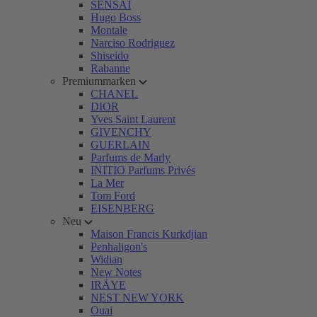
SENSAI
Hugo Boss
Montale
Narciso Rodriguez
Shiseido
Rabanne
Premiummarken
CHANEL
DIOR
Yves Saint Laurent
GIVENCHY
GUERLAIN
Parfums de Marly
INITIO Parfums Privés
La Mer
Tom Ford
EISENBERG
Neu
Maison Francis Kurkdjian
Penhaligon's
Widian
New Notes
IRÄYE
NEST NEW YORK
Ouai