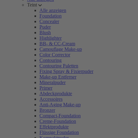
Teint
Alle anzeigen
Foundation
Concealer
Puder
Blush
Highlighter
BB- & CC-Cream
Camouflage Make-up
Color Corrector
Contouring
Contouring Paletten
Fixing Spray & Fixierpuder
Make-up Entferner
Mineralpuder
Primer
Abdeckprodukte
Accessoires
Anti-Aging Make-up
Bronzer
Compact-Foundation
Creme-Foundation
Effektprodukte
Flüssige Foundation
Kompaktpuder