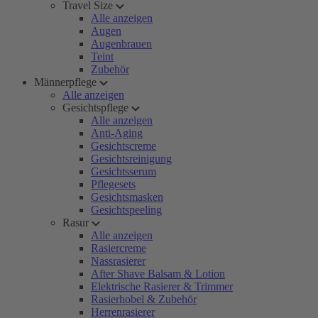
Travel Size
Alle anzeigen
Augen
Augenbrauen
Teint
Zubehör
Männerpflege
Alle anzeigen
Gesichtspflege
Alle anzeigen
Anti-Aging
Gesichtscreme
Gesichtsreinigung
Gesichtsserum
Pflegesets
Gesichtsmasken
Gesichtspeeling
Rasur
Alle anzeigen
Rasiercreme
Nassrasierer
After Shave Balsam & Lotion
Elektrische Rasierer & Trimmer
Rasierhobel & Zubehör
Herrenrasierer