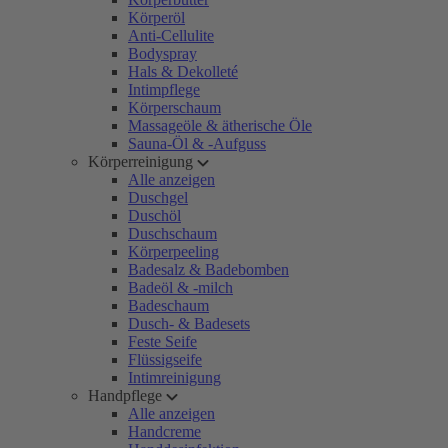
Körperöl
Anti-Cellulite
Bodyspray
Hals & Dekolleté
Intimpflege
Körperschaum
Massageöle & ätherische Öle
Sauna-Öl & -Aufguss
Körperreinigung
Alle anzeigen
Duschgel
Duschöl
Duschschaum
Körperpeeling
Badesalz & Badebomben
Badeöl & -milch
Badeschaum
Dusch- & Badesets
Feste Seife
Flüssigseife
Intimreinigung
Handpflege
Alle anzeigen
Handcreme