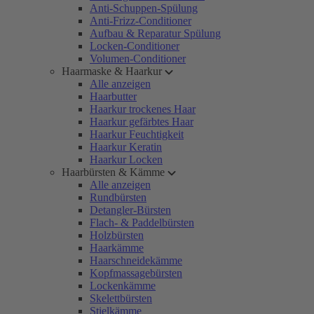
Anti-Schuppen-Spülung
Anti-Frizz-Conditioner
Aufbau & Reparatur Spülung
Locken-Conditioner
Volumen-Conditioner
Haarmaske & Haarkur
Alle anzeigen
Haarbutter
Haarkur trockenes Haar
Haarkur gefärbtes Haar
Haarkur Feuchtigkeit
Haarkur Keratin
Haarkur Locken
Haarbürsten & Kämme
Alle anzeigen
Rundbürsten
Detangler-Bürsten
Flach- & Paddelbürsten
Holzbürsten
Haarkämme
Haarschneidekämme
Kopfmassagebürsten
Lockenkämme
Skelettbürsten
Stielkämme