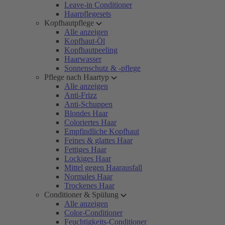
Leave-in Conditioner
Haarpflegesets
Kopfhautpflege
Alle anzeigen
Kopfhaut-Öl
Kopfhautpeeling
Haarwasser
Sonnenschutz & -pflege
Pflege nach Haartyp
Alle anzeigen
Anti-Frizz
Anti-Schuppen
Blondes Haar
Coloriertes Haar
Empfindliche Kopfhaut
Feines & glattes Haar
Fettiges Haar
Lockiges Haar
Mittel gegen Haarausfall
Normales Haar
Trockenes Haar
Conditioner & Spülung
Alle anzeigen
Color-Conditioner
Feuchtigkeits-Conditioner