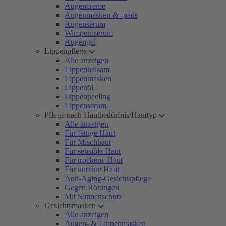
Augencreme
Augenmasken & -pads
Augenserum
Wimpernserum
Augengel
Lippenpflege
Alle anzeigen
Lippenbalsam
Lippenmasken
Lippenöl
Lippenpeeling
Lippenserum
Pflege nach Hautbedürfnis/Hauttyp
Alle anzeigen
Für fettige Haut
Für Mischhaut
Für sensible Haut
Für trockene Haut
Für unreine Haut
Anti-Aging-Gesichtspflege
Gegen Rötungen
Mit Sonnenschutz
Gesichtsmasken
Alle anzeigen
Augen- & Lippenmasken