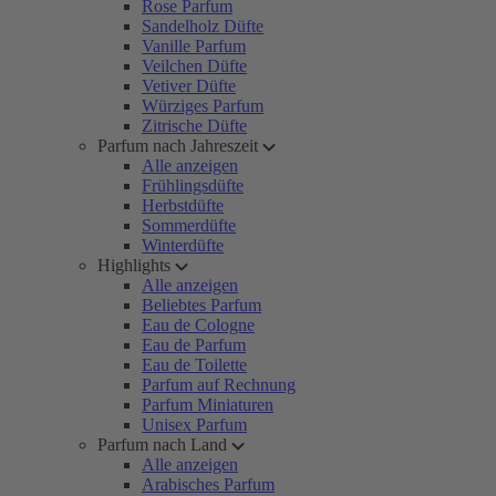
Rose Parfum
Sandelholz Düfte
Vanille Parfum
Veilchen Düfte
Vetiver Düfte
Würziges Parfum
Zitrische Düfte
Parfum nach Jahreszeit
Alle anzeigen
Frühlingsdüfte
Herbstdüfte
Sommerdüfte
Winterdüfte
Highlights
Alle anzeigen
Beliebtes Parfum
Eau de Cologne
Eau de Parfum
Eau de Toilette
Parfum auf Rechnung
Parfum Miniaturen
Unisex Parfum
Parfum nach Land
Alle anzeigen
Arabisches Parfum