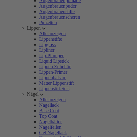
Augenbrauenpomade
Augenbrauenpuder
Augenbrauenstifte
Augenbrauenscheren
Pinzetten
Lippen
Alle anzeigen
Lippenstifte
Lipgloss
Lipliner
Lip-Plumper
Liquid Lipstick
Lippen Zubehör
Lippen-Primer
Lippenbalsam
Matter Lippenstift
Lippenstift-Sets
Nägel
Alle anzeigen
Nagellack
Base Coat
Top Coat
Nagelhärter
Nagelfeilen
Gel Nagellack