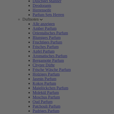
Duschgel Männer
Deodorants
Herrenseife
Parfum Sets Herren
Duftnoten
Alle anzeigen
Amber Parfum
Orientalisches Parfum
Blumiges Parfum
Fruchtiges Parfum
Frisches Parfum
Apfel Parfum
Aromatisches Parfum
Bergamotte Parfum
Chypre Düfte
Frische Wäsche Parfum
Holziges Parfum
Jasmin Parfum
Kokos Parfum
Maiglöckchen Parfum
Molekül Parfum
Moschus Parfum
Oud Parfum
Patchouli Parfum
Pudriges Parfum