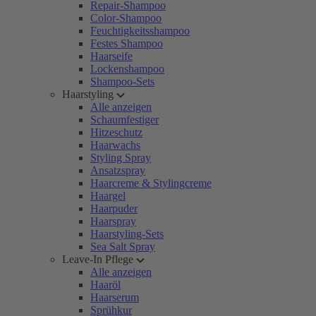
Repair-Shampoo
Color-Shampoo
Feuchtigkeitsshampoo
Festes Shampoo
Haarseife
Lockenshampoo
Shampoo-Sets
Haarstyling
Alle anzeigen
Schaumfestiger
Hitzeschutz
Haarwachs
Styling Spray
Ansatzspray
Haarcreme & Stylingcreme
Haargel
Haarpuder
Haarspray
Haarstyling-Sets
Sea Salt Spray
Leave-In Pflege
Alle anzeigen
Haaröl
Haarserum
Sprühkur