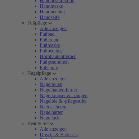
Handdesinfektion
Handmaske
Handpeeling
Handseife
Fußpflege
Alle anzeigen
Fußbad
Fußcreme
Fußmaske
Fußpeeling
Hornhautentferner
Fußgesundheit
Fußspray
Nagelpflege
Alle anzeigen
Nagelfeilen
Nagelhautentferner
Nagelknipser & -zangen
Nagelöle & -pflegestifte
Nagelscheren
Nagelhärter
Nagellack
Beauty Set
Alle anzeigen
Dusch- & Badesets