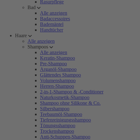
Rasurpflege
Bad
Alle anzeigen
Badaccessoires
Bademäntel
Handtücher
Haare
Alle anzeigen
Shampoos
Alle anzeigen
Keratin-Shampoo
Pre-Shampoo
Arganöl-Shampoo
Glättendes Shampoo
Volumenshampoo
Herren-Shampoo
2-in-1-Shampoo & -Conditioner
Naturkosmetik-Shampoo
Shampoo ohne Silikone & Co.
Silbershampoo
Teebaumöl-Shampoo
Tiefenreinigungsshampoo
Tönungsshampoo
Trockenshampoo
Anti-Schuppen-Shampoo