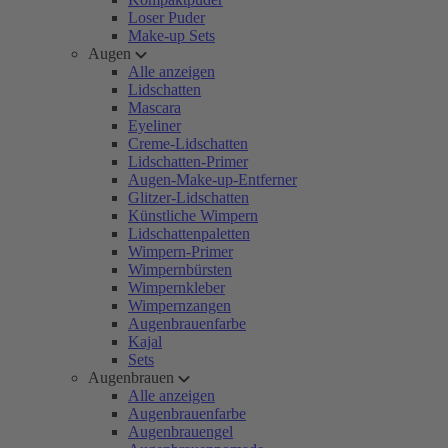
Loser Puder
Make-up Sets
Augen
Alle anzeigen
Lidschatten
Mascara
Eyeliner
Creme-Lidschatten
Lidschatten-Primer
Augen-Make-up-Entferner
Glitzer-Lidschatten
Künstliche Wimpern
Lidschattenpaletten
Wimpern-Primer
Wimpernbürsten
Wimpernkleber
Wimpernzangen
Augenbrauenfarbe
Kajal
Sets
Augenbrauen
Alle anzeigen
Augenbrauenfarbe
Augenbrauengel