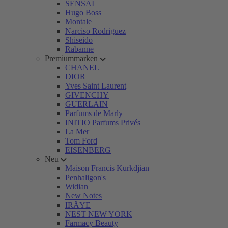
SENSAI
Hugo Boss
Montale
Narciso Rodriguez
Shiseido
Rabanne
Premiummarken
CHANEL
DIOR
Yves Saint Laurent
GIVENCHY
GUERLAIN
Parfums de Marly
INITIO Parfums Privés
La Mer
Tom Ford
EISENBERG
Neu
Maison Francis Kurkdjian
Penhaligon's
Widian
New Notes
IRÄYE
NEST NEW YORK
Farmacy Beauty