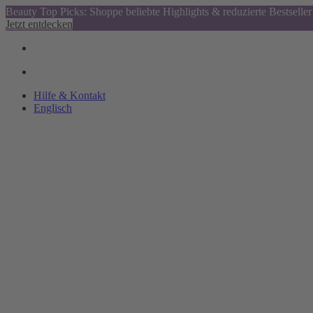
Beauty Top Picks: Shoppe beliebte Highlights & reduzierte Bestseller
Jetzt entdecken
Hilfe & Kontakt
Englisch