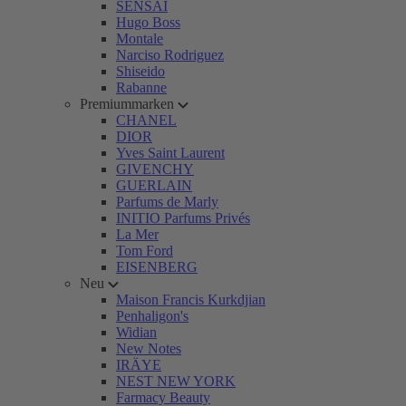
SENSAI
Hugo Boss
Montale
Narciso Rodriguez
Shiseido
Rabanne
Premiummarken
CHANEL
DIOR
Yves Saint Laurent
GIVENCHY
GUERLAIN
Parfums de Marly
INITIO Parfums Privés
La Mer
Tom Ford
EISENBERG
Neu
Maison Francis Kurkdjian
Penhaligon's
Widian
New Notes
IRÄYE
NEST NEW YORK
Farmacy Beauty