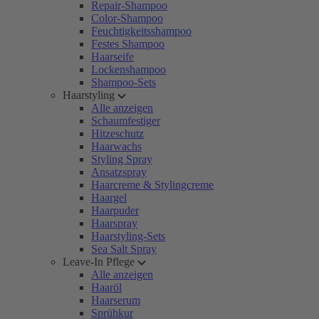
Repair-Shampoo
Color-Shampoo
Feuchtigkeitsshampoo
Festes Shampoo
Haarseife
Lockenshampoo
Shampoo-Sets
Haarstyling
Alle anzeigen
Schaumfestiger
Hitzeschutz
Haarwachs
Styling Spray
Ansatzspray
Haarcreme & Stylingcreme
Haargel
Haarpuder
Haarspray
Haarstyling-Sets
Sea Salt Spray
Leave-In Pflege
Alle anzeigen
Haaröl
Haarserum
Sprühkur