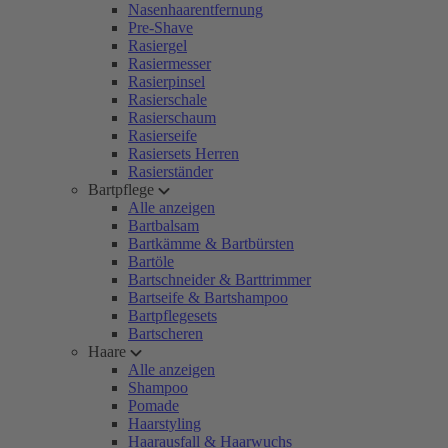
Nasenhaarentfernung
Pre-Shave
Rasiergel
Rasiermesser
Rasierpinsel
Rasierschale
Rasierschaum
Rasierseife
Rasiersets Herren
Rasierständer
Bartpflege
Alle anzeigen
Bartbalsam
Bartkämme & Bartbürsten
Bartöle
Bartschneider & Barttrimmer
Bartseife & Bartshampoo
Bartpflegesets
Bartscheren
Haare
Alle anzeigen
Shampoo
Pomade
Haarstyling
Haarausfall & Haarwuchs