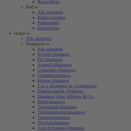
Rasurpflege
Bad
Alle anzeigen
Badaccessoires
Bademäntel
Handtücher
Haare
Alle anzeigen
Shampoos
Alle anzeigen
Keratin-Shampoo
Pre-Shampoo
Arganöl-Shampoo
Glättendes Shampoo
Volumenshampoo
Herren-Shampoo
2-in-1-Shampoo & -Conditioner
Naturkosmetik-Shampoo
Shampoo ohne Silikone & Co.
Silbershampoo
Teebaumöl-Shampoo
Tiefenreinigungsshampoo
Tönungsshampoo
Trockenshampoo
Anti-Schuppen-Shampoo