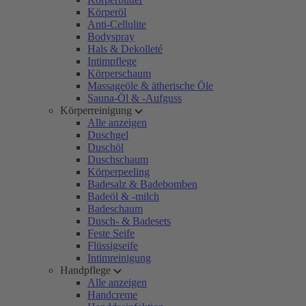
Körperöl
Anti-Cellulite
Bodyspray
Hals & Dekolleté
Intimpflege
Körperschaum
Massageöle & ätherische Öle
Sauna-Öl & -Aufguss
Körperreinigung
Alle anzeigen
Duschgel
Duschöl
Duschschaum
Körperpeeling
Badesalz & Badebomben
Badeöl & -milch
Badeschaum
Dusch- & Badesets
Feste Seife
Flüssigseife
Intimreinigung
Handpflege
Alle anzeigen
Handcreme