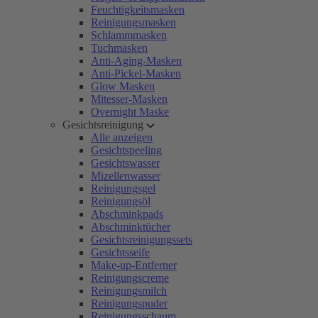
Feuchtigkeitsmasken
Reinigungsmasken
Schlammmasken
Tuchmasken
Anti-Aging-Masken
Anti-Pickel-Masken
Glow Masken
Mitesser-Masken
Overnight Maske
Gesichtsreinigung
Alle anzeigen
Gesichtspeeling
Gesichtswasser
Mizellenwasser
Reinigungsgel
Reinigungsöl
Abschminkpads
Abschminktücher
Gesichtsreinigungssets
Gesichtsseife
Make-up-Entferner
Reinigungscreme
Reinigungsmilch
Reinigungspuder
Reinigungsschaum