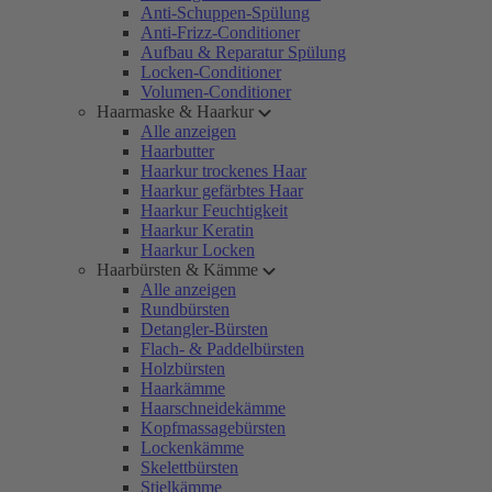
Anti-Schuppen-Spülung
Anti-Frizz-Conditioner
Aufbau & Reparatur Spülung
Locken-Conditioner
Volumen-Conditioner
Haarmaske & Haarkur
Alle anzeigen
Haarbutter
Haarkur trockenes Haar
Haarkur gefärbtes Haar
Haarkur Feuchtigkeit
Haarkur Keratin
Haarkur Locken
Haarbürsten & Kämme
Alle anzeigen
Rundbürsten
Detangler-Bürsten
Flach- & Paddelbürsten
Holzbürsten
Haarkämme
Haarschneidekämme
Kopfmassagebürsten
Lockenkämme
Skelettbürsten
Stielkämme