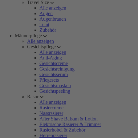
Travel Size
Alle anzeigen
Augen
Augenbrauen
Teint
Zubehör
Männerpflege
Alle anzeigen
Gesichtspflege
Alle anzeigen
Anti-Aging
Gesichtscreme
Gesichtsreinigung
Gesichtsserum
Pflegesets
Gesichtsmasken
Gesichtspeeling
Rasur
Alle anzeigen
Rasiercreme
Nassrasierer
After Shave Balsam & Lotion
Elektrische Rasierer & Trimmer
Rasierhobel & Zubehör
Herrenrasierer