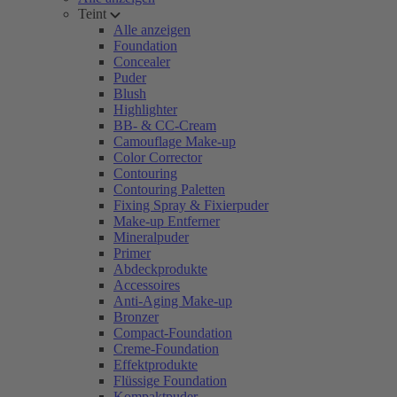
Teint
Alle anzeigen
Foundation
Concealer
Puder
Blush
Highlighter
BB- & CC-Cream
Camouflage Make-up
Color Corrector
Contouring
Contouring Paletten
Fixing Spray & Fixierpuder
Make-up Entferner
Mineralpuder
Primer
Abdeckprodukte
Accessoires
Anti-Aging Make-up
Bronzer
Compact-Foundation
Creme-Foundation
Effektprodukte
Flüssige Foundation
Kompaktpuder