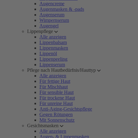
Augencreme
Augenmasken & -pads
Augenserum
Wimpernserum
Augengel
Lippenpflege
Alle anzeigen
Lippenbalsam
Lippenmasken
Lippenöl
Lippenpeeling
Lippenserum
Pflege nach Hautbedürfnis/Hauttyp
Alle anzeigen
Für fettige Haut
Für Mischhaut
Für sensible Haut
Für trockene Haut
Für unreine Haut
Anti-Aging-Gesichtspflege
Gegen Rötungen
Mit Sonnenschutz
Gesichtsmasken
Alle anzeigen
Augen- & Lippenmasken