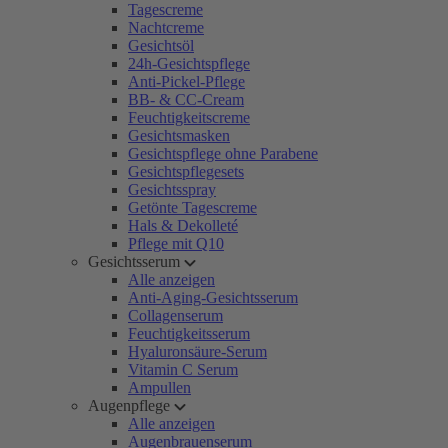
Tagescreme
Nachtcreme
Gesichtsöl
24h-Gesichtspflege
Anti-Pickel-Pflege
BB- & CC-Cream
Feuchtigkeitscreme
Gesichtsmasken
Gesichtspflege ohne Parabene
Gesichtspflegesets
Gesichtsspray
Getönte Tagescreme
Hals & Dekolleté
Pflege mit Q10
Gesichtsserum
Alle anzeigen
Anti-Aging-Gesichtsserum
Collagenserum
Feuchtigkeitsserum
Hyaluronsäure-Serum
Vitamin C Serum
Ampullen
Augenpflege
Alle anzeigen
Augenbrauenserum