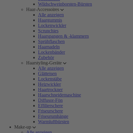
Wildschweinborsten-Bürsten
Haar-Accessoires
Alle anzeigen
Haargummis
Lockenwickler
Scrunchies
Haarspangen & -klammern
Sprühflaschen
Haarnadeln
Lockenbänder
Zubehör
Haarstyling-Geräte
Alle anzeigen
Glätteisen
Lockenstäbe
Heizwickler
Haartrockner
Haarschneidemaschine
Diffusor-Fön
Effilierschere
Friseurschere
Friseurumhänge
Warmluftbürsten
Make-up
Alle anzeigen