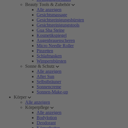
Beauty Tools & Zubehör
Alle anzeigen
Gesichtsmassage
Gesichtsreinigungsbürsten
Gesichtsreinigungstools
Gua Sha Steine
Kosmetikspiegel
Augenbrauenscheren
Micro Needle Roller
Pinzetten
Schlafmasken
Wimpernbürsten
Sonne & Schutz
Alle anzeigen
After Sun
Selbstbräuner
Sonnencreme
Sonnen-Make-up
Körper
Alle anzeigen
Körperpflege
Alle anzeigen
Bodylotion
Deodorant
Körperbutter