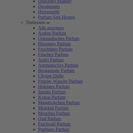
Duschgel Männer
Deodorants
Herrenseife
Parfum Sets Herren
Duftnoten
Alle anzeigen
Amber Parfum
Orientalisches Parfum
Blumiges Parfum
Fruchtiges Parfum
Frisches Parfum
Apfel Parfum
Aromatisches Parfum
Bergamotte Parfum
Chypre Düfte
Frische Wäsche Parfum
Holziges Parfum
Jasmin Parfum
Kokos Parfum
Maiglöckchen Parfum
Molekül Parfum
Moschus Parfum
Oud Parfum
Patchouli Parfum
Pudriges Parfum