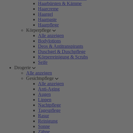
Haarbürsten & Kämme
Haarcreme
Haargel
Haarpaste
Haarpflege
Körperpflege
Alle anzeigen
Bodylotions
Deos & Antitranspirants
Duschgel & Duschpflege
Körperreinigung & Scrubs
Seife
Drogerie
Alle anzeigen
Gesichtspflege
Alle anzeigen
Anti-Aging
Augen
Lippen
Nachtpflege
Tagespflege
Rasur
Reinigung
Sonne
Zähne