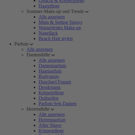
Gesicht & Körperpflege
Haarpflege
Sommer-Make-up und Trends
Alle anzeigen
Mists & Setting Sprays
Wasserfestes Make-up
Nagellack
Beach Hair stylen
Parfum
Alle anzeigen
Damendüfte
Alle anzeigen
Damenparfum
Haarparfum
Bodyspray
Duschgel Frauen
Deodorants
Körperpflege
Duftseifen
Parfum Sets Damen
Herrendüfte
Alle anzeigen
Herrenparfum
After Shave
Körperpflege