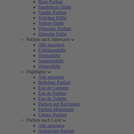
Rose Parfum
Sandelholz Düfte
Vanille Parfum
Veilchen Düfte
Vetiver Düfte
Würziges Parfum
Zitrische Düfte
Parfum nach Jahreszeit
Alle anzeigen
Frühlingsdüfte
Herbstdüfte
Sommerdüfte
Winterdüfte
Highlights
Alle anzeigen
Beliebtes Parfum
Eau de Cologne
Eau de Parfum
Eau de Toilette
Parfum auf Rechnung
Parfum Miniaturen
Unisex Parfum
Parfum nach Land
Alle anzeigen
Arabisches Parfum