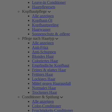
Leave-in Conditioner
Haarpflegesets
Kopfhautpflege
Alle anzeigen
Kopfhaut-Öl
Kopfhautpeeling
Haarwasser
Sonnenschutz & -pflege
Pflege nach Haartyp
Alle anzeigen
Anti-Frizz
Anti-Schuppen
Blondes Haar
Coloriertes Haar
Empfindliche Kopfhaut
Feines & glattes Haar
Fettiges Haar
Lockiges Haar
Mittel gegen Haarausfall
Normales Haar
Trockenes Haar
Conditioner & Spülung
Alle anzeigen
Color-Conditioner
Feuchtigkeits-Conditioner