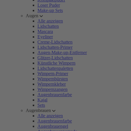
Loser Puder
Make-up Sets
Augen
Alle anzeigen
Lidschatten
Mascara
Eyeliner
Creme-Lidschatten
Lidschatten-Primer
Augen-Make-up-Entferner
Glitzer-Lidschatten
Künstliche Wimpern
Lidschattenpaletten
Wimpern-Primer
Wimpernbürsten
Wimpernkleber
Wimpernzangen
Augenbrauenfarbe
Kajal
Sets
Augenbrauen
Alle anzeigen
Augenbrauenfarbe
Augenbrauengel