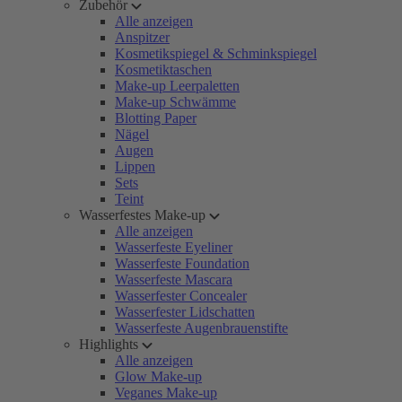
Zubehör
Alle anzeigen
Anspitzer
Kosmetikspiegel & Schminkspiegel
Kosmetiktaschen
Make-up Leerpaletten
Make-up Schwämme
Blotting Paper
Nägel
Augen
Lippen
Sets
Teint
Wasserfestes Make-up
Alle anzeigen
Wasserfeste Eyeliner
Wasserfeste Foundation
Wasserfeste Mascara
Wasserfester Concealer
Wasserfester Lidschatten
Wasserfeste Augenbrauenstifte
Highlights
Alle anzeigen
Glow Make-up
Veganes Make-up