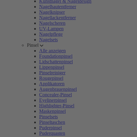
Kunstnägel & Nageldesign
Nagelhautentferner
Nagelknipser
Nagellackentferner
Nagelscheren
UV-Lampen
Nagelpflege
Nagelsets
Pinsel
Alle anzeigen
Foundationpinsel
Lidschattenpinsel
Lippenpinsel
Pinselreiniger
Rougepinsel
Applikatoren
Augenbrauenpinsel
Concealer-Pinsel
Eyelinerpinsel
Highlighter-Pinsel
Maskenpinsel
Pinselsets
Pinseltaschen
Puderpinsel
Puderquasten