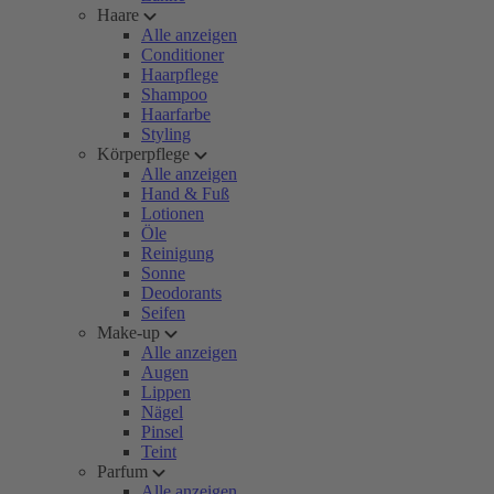
Haare
Alle anzeigen
Conditioner
Haarpflege
Shampoo
Haarfarbe
Styling
Körperpflege
Alle anzeigen
Hand & Fuß
Lotionen
Öle
Reinigung
Sonne
Deodorants
Seifen
Make-up
Alle anzeigen
Augen
Lippen
Nägel
Pinsel
Teint
Parfum
Alle anzeigen