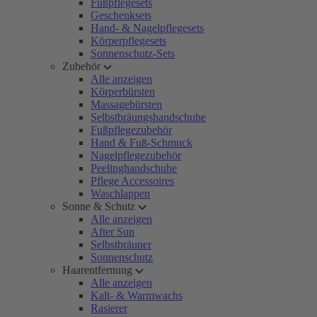
Fußpflegesets
Geschenksets
Hand- & Nagelpflegesets
Körperpflegesets
Sonnenschutz-Sets
Zubehör
Alle anzeigen
Körperbürsten
Massagebürsten
Selbstbräungshandschuhe
Fußpflegezubehör
Hand & Fuß-Schmuck
Nagelpflegezubehör
Peelinghandschuhe
Pflege Accessoires
Waschlappen
Sonne & Schutz
Alle anzeigen
After Sun
Selbstbräuner
Sonnenschutz
Haarentfernung
Alle anzeigen
Kalt- & Warmwachs
Rasierer