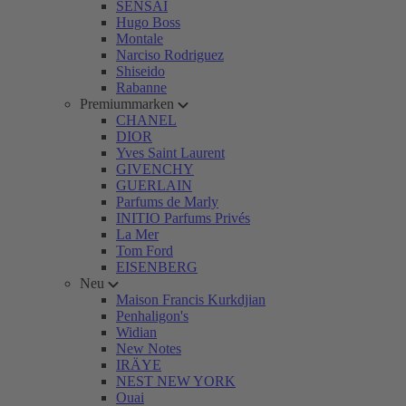
SENSAI
Hugo Boss
Montale
Narciso Rodriguez
Shiseido
Rabanne
Premiummarken
CHANEL
DIOR
Yves Saint Laurent
GIVENCHY
GUERLAIN
Parfums de Marly
INITIO Parfums Privés
La Mer
Tom Ford
EISENBERG
Neu
Maison Francis Kurkdjian
Penhaligon's
Widian
New Notes
IRÄYE
NEST NEW YORK
Ouai