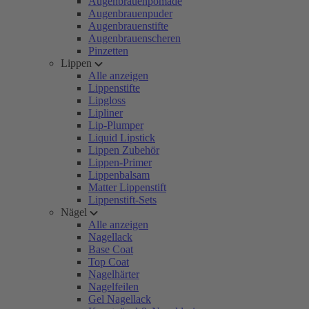
Augenbrauenpomade
Augenbrauenpuder
Augenbrauenstifte
Augenbrauenscheren
Pinzetten
Lippen
Alle anzeigen
Lippenstifte
Lipgloss
Lipliner
Lip-Plumper
Liquid Lipstick
Lippen Zubehör
Lippen-Primer
Lippenbalsam
Matter Lippenstift
Lippenstift-Sets
Nägel
Alle anzeigen
Nagellack
Base Coat
Top Coat
Nagelhärter
Nagelfeilen
Gel Nagellack