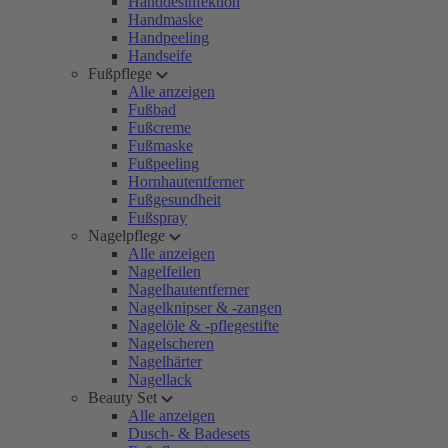
Handdesinfektion
Handmaske
Handpeeling
Handseife
Fußpflege
Alle anzeigen
Fußbad
Fußcreme
Fußmaske
Fußpeeling
Hornhautentferner
Fußgesundheit
Fußspray
Nagelpflege
Alle anzeigen
Nagelfeilen
Nagelhautentferner
Nagelknipser & -zangen
Nagelöle & -pflegestifte
Nagelscheren
Nagelhärter
Nagellack
Beauty Set
Alle anzeigen
Dusch- & Badesets