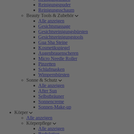
Reinigungspuder
Reinigungsschaum
Beauty Tools & Zubehör
Alle anzeigen
Gesichtsmassage
Gesichtsreinigungsbürsten
Gesichtsreinigungstools
Gua Sha Steine
Kosmetikspiegel
Augenbrauenscheren
Micro Needle Roller
Pinzetten
Schlafmasken
Wimpernbürsten
Sonne & Schutz
Alle anzeigen
After Sun
Selbstbräuner
Sonnencreme
Sonnen-Make-up
Körper
Alle anzeigen
Körperpflege
Alle anzeigen
Bodylotion