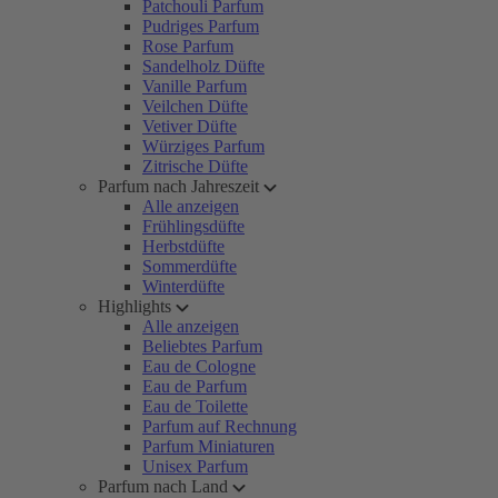
Patchouli Parfum
Pudriges Parfum
Rose Parfum
Sandelholz Düfte
Vanille Parfum
Veilchen Düfte
Vetiver Düfte
Würziges Parfum
Zitrische Düfte
Parfum nach Jahreszeit
Alle anzeigen
Frühlingsdüfte
Herbstdüfte
Sommerdüfte
Winterdüfte
Highlights
Alle anzeigen
Beliebtes Parfum
Eau de Cologne
Eau de Parfum
Eau de Toilette
Parfum auf Rechnung
Parfum Miniaturen
Unisex Parfum
Parfum nach Land