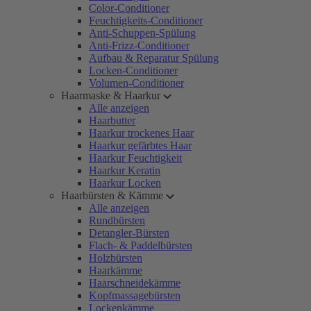
Color-Conditioner
Feuchtigkeits-Conditioner
Anti-Schuppen-Spülung
Anti-Frizz-Conditioner
Aufbau & Reparatur Spülung
Locken-Conditioner
Volumen-Conditioner
Haarmaske & Haarkur
Alle anzeigen
Haarbutter
Haarkur trockenes Haar
Haarkur gefärbtes Haar
Haarkur Feuchtigkeit
Haarkur Keratin
Haarkur Locken
Haarbürsten & Kämme
Alle anzeigen
Rundbürsten
Detangler-Bürsten
Flach- & Paddelbürsten
Holzbürsten
Haarkämme
Haarschneidekämme
Kopfmassagebürsten
Lockenkämme