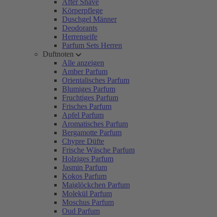
After Shave
Körperpflege
Duschgel Männer
Deodorants
Herrenseife
Parfum Sets Herren
Duftnoten
Alle anzeigen
Amber Parfum
Orientalisches Parfum
Blumiges Parfum
Fruchtiges Parfum
Frisches Parfum
Apfel Parfum
Aromatisches Parfum
Bergamotte Parfum
Chypre Düfte
Frische Wäsche Parfum
Holziges Parfum
Jasmin Parfum
Kokos Parfum
Maiglöckchen Parfum
Molekül Parfum
Moschus Parfum
Oud Parfum