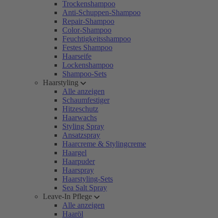
Trockenshampoo
Anti-Schuppen-Shampoo
Repair-Shampoo
Color-Shampoo
Feuchtigkeitsshampoo
Festes Shampoo
Haarseife
Lockenshampoo
Shampoo-Sets
Haarstyling
Alle anzeigen
Schaumfestiger
Hitzeschutz
Haarwachs
Styling Spray
Ansatzspray
Haarcreme & Stylingcreme
Haargel
Haarpuder
Haarspray
Haarstyling-Sets
Sea Salt Spray
Leave-In Pflege
Alle anzeigen
Haaröl