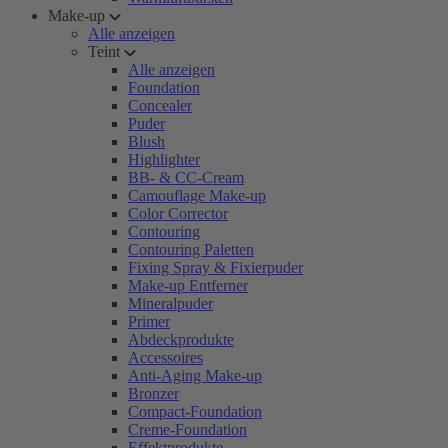
Make-up
Alle anzeigen
Teint
Alle anzeigen
Foundation
Concealer
Puder
Blush
Highlighter
BB- & CC-Cream
Camouflage Make-up
Color Corrector
Contouring
Contouring Paletten
Fixing Spray & Fixierpuder
Make-up Entferner
Mineralpuder
Primer
Abdeckprodukte
Accessoires
Anti-Aging Make-up
Bronzer
Compact-Foundation
Creme-Foundation
Effektprodukte