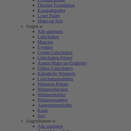
Flüssige Foundation
Kompaktpuder
Loser Puder
Make-up Sets
Augen
Alle anzeigen
Lidschatten
Mascara
Eyeliner
Creme-Lidschatten
Lidschatten-Primer
Augen-Make-up-Entferner
Glitzer-Lidschatten
Künstliche Wimpern
Lidschattenpaletten
Wimpern-Primer
Wimpernbürsten
Wimpernkleber
Wimpernzangen
Augenbrauenfarbe
Kajal
Sets
Augenbrauen
Alle anzeigen