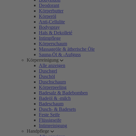
Deodorant
Körperbutter
Körperöl
Anti-Cellulite
Bodyspray
Hals & Dekolleté
Intimpflege
Körperschaum
Massageöle & ätherische Öle
Sauna-Öl & -Aufguss
Körperreinigung
Alle anzeigen
Duschgel
Duschöl
Duschschaum
Körperpeeling
Badesalz & Badebomben
Badeöl & -milch
Badeschaum
Dusch- & Badesets
Feste Seife
Flüssigseife
Intimreinigung
Handpflege