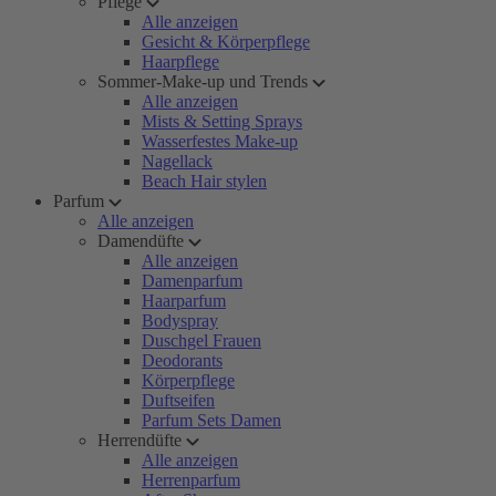
Pflege
Alle anzeigen
Gesicht & Körperpflege
Haarpflege
Sommer-Make-up und Trends
Alle anzeigen
Mists & Setting Sprays
Wasserfestes Make-up
Nagellack
Beach Hair stylen
Parfum
Alle anzeigen
Damendüfte
Alle anzeigen
Damenparfum
Haarparfum
Bodyspray
Duschgel Frauen
Deodorants
Körperpflege
Duftseifen
Parfum Sets Damen
Herrendüfte
Alle anzeigen
Herrenparfum