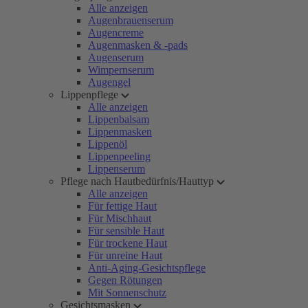
Alle anzeigen
Augenbrauenserum
Augencreme
Augenmasken & -pads
Augenserum
Wimpernserum
Augengel
Lippenpflege
Alle anzeigen
Lippenbalsam
Lippenmasken
Lippenöl
Lippenpeeling
Lippenserum
Pflege nach Hautbedürfnis/Hauttyp
Alle anzeigen
Für fettige Haut
Für Mischhaut
Für sensible Haut
Für trockene Haut
Für unreine Haut
Anti-Aging-Gesichtspflege
Gegen Rötungen
Mit Sonnenschutz
Gesichtsmasken