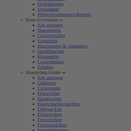
Skelettbürsten
Stielkämme
Wildschweinborsten-Bürsten
Haar-Accessoires
Alle anzeigen
Haargummis
Lockenwickler
Scrunchies
Haarspangen & -klammern
Sprühflaschen
Haarnadeln
Lockenbänder
Zubehör
Haarstyling-Geräte
Alle anzeigen
Glätteisen
Lockenstäbe
Heizwickler
Haartrockner
Haarschneidemaschine
Diffusor-Fön
Effilierschere
Friseurschere
Friseurumhänge
Warmluftbürsten