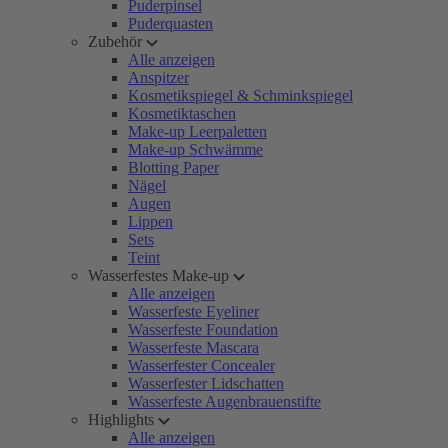
Puderpinsel
Puderquasten
Zubehör
Alle anzeigen
Anspitzer
Kosmetikspiegel & Schminkspiegel
Kosmetiktaschen
Make-up Leerpaletten
Make-up Schwämme
Blotting Paper
Nägel
Augen
Lippen
Sets
Teint
Wasserfestes Make-up
Alle anzeigen
Wasserfeste Eyeliner
Wasserfeste Foundation
Wasserfeste Mascara
Wasserfester Concealer
Wasserfester Lidschatten
Wasserfeste Augenbrauenstifte
Highlights
Alle anzeigen