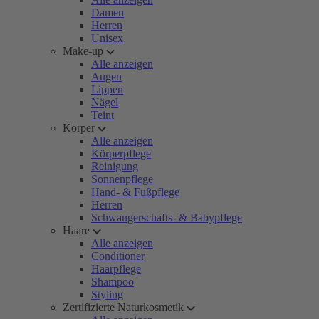
Damen
Herren
Unisex
Make-up
Alle anzeigen
Augen
Lippen
Nägel
Teint
Körper
Alle anzeigen
Körperpflege
Reinigung
Sonnenpflege
Hand- & Fußpflege
Herren
Schwangerschafts- & Babypflege
Haare
Alle anzeigen
Conditioner
Haarpflege
Shampoo
Styling
Zertifizierte Naturkosmetik