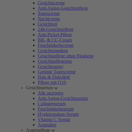
Gesichtscreme
Anti-Aging-Gesichtspflege
Tagescreme
Nachtcreme
Gesichtsöl
24h-Gesichtspflege
Anti-Pickel-Pflege
BB- & CC-Cream
Feuchtigkeitscreme
Gesichtsmasken
Gesichtspflege ohne Parabene
Gesichtspflegesets
Gesichtsspray
Getönte Tagescreme
Hals & Dekolleté
Pflege mit Q10
Gesichtsserum
Alle anzeigen
Anti-Aging-Gesichtsserum
Collagenserum
Feuchtigkeitsserum
Hyaluronsäure-Serum
Vitamin C Serum
Ampullen
Augenpflege