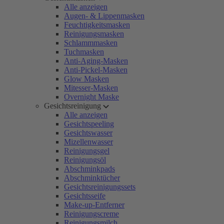
Alle anzeigen
Augen- & Lippenmasken
Feuchtigkeitsmasken
Reinigungsmasken
Schlammmasken
Tuchmasken
Anti-Aging-Masken
Anti-Pickel-Masken
Glow Masken
Mitesser-Masken
Overnight Maske
Gesichtsreinigung
Alle anzeigen
Gesichtspeeling
Gesichtswasser
Mizellenwasser
Reinigungsgel
Reinigungsöl
Abschminkpads
Abschminktücher
Gesichtsreinigungssets
Gesichtsseife
Make-up-Entferner
Reinigungscreme
Reinigungsmilch