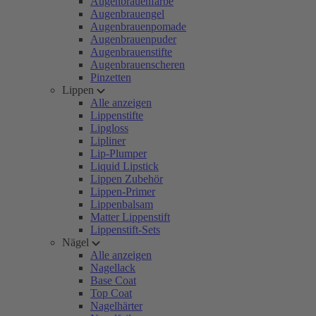
Augenbrauenfarbe
Augenbrauengel
Augenbrauenpomade
Augenbrauenpuder
Augenbrauenstifte
Augenbrauenscheren
Pinzetten
Lippen
Alle anzeigen
Lippenstifte
Lipgloss
Lipliner
Lip-Plumper
Liquid Lipstick
Lippen Zubehör
Lippen-Primer
Lippenbalsam
Matter Lippenstift
Lippenstift-Sets
Nägel
Alle anzeigen
Nagellack
Base Coat
Top Coat
Nagelhärter