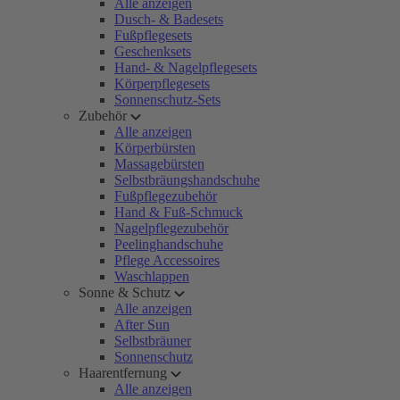
Alle anzeigen
Dusch- & Badesets
Fußpflegesets
Geschenksets
Hand- & Nagelpflegesets
Körperpflegesets
Sonnenschutz-Sets
Zubehör
Alle anzeigen
Körperbürsten
Massagebürsten
Selbstbräungshandschuhe
Fußpflegezubehör
Hand & Fuß-Schmuck
Nagelpflegezubehör
Peelinghandschuhe
Pflege Accessoires
Waschlappen
Sonne & Schutz
Alle anzeigen
After Sun
Selbstbräuner
Sonnenschutz
Haarentfernung
Alle anzeigen