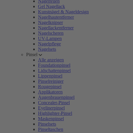
Nagelfeilen
Gel Nagellack
Kunstnägel & Nageldesign
Nagelhautentferner
Nagelknipser
Nagellackentferner
Nagelscheren
UV-Lampen
Nagelpflege
Nagelsets
Pinsel
Alle anzeigen
Foundationpinsel
Lidschattenpinsel
Lippenpinsel
Pinselreiniger
Rougepinsel
Applikatoren
Augenbrauenpinsel
Concealer-Pinsel
Eyelinerpinsel
Highlighter-Pinsel
Maskenpinsel
Pinselsets
Pinseltaschen