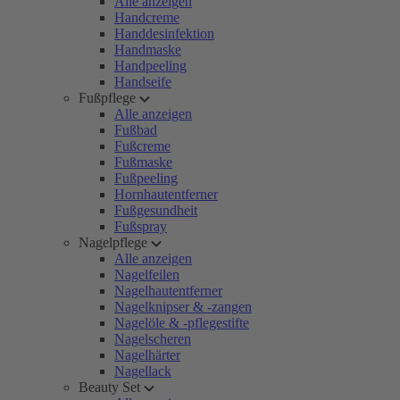
Alle anzeigen
Handcreme
Handdesinfektion
Handmaske
Handpeeling
Handseife
Fußpflege
Alle anzeigen
Fußbad
Fußcreme
Fußmaske
Fußpeeling
Hornhautentferner
Fußgesundheit
Fußspray
Nagelpflege
Alle anzeigen
Nagelfeilen
Nagelhautentferner
Nagelknipser & -zangen
Nagelöle & -pflegestifte
Nagelscheren
Nagelhärter
Nagellack
Beauty Set