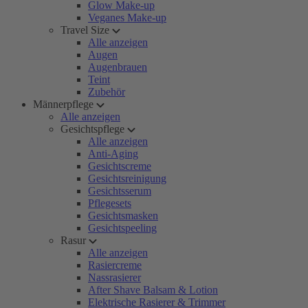
Glow Make-up
Veganes Make-up
Travel Size
Alle anzeigen
Augen
Augenbrauen
Teint
Zubehör
Männerpflege
Alle anzeigen
Gesichtspflege
Alle anzeigen
Anti-Aging
Gesichtscreme
Gesichtsreinigung
Gesichtsserum
Pflegesets
Gesichtsmasken
Gesichtspeeling
Rasur
Alle anzeigen
Rasiercreme
Nassrasierer
After Shave Balsam & Lotion
Elektrische Rasierer & Trimmer