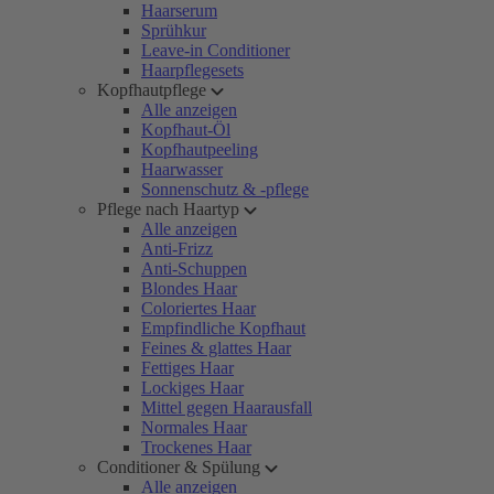
Haarserum
Sprühkur
Leave-in Conditioner
Haarpflegesets
Kopfhautpflege
Alle anzeigen
Kopfhaut-Öl
Kopfhautpeeling
Haarwasser
Sonnenschutz & -pflege
Pflege nach Haartyp
Alle anzeigen
Anti-Frizz
Anti-Schuppen
Blondes Haar
Coloriertes Haar
Empfindliche Kopfhaut
Feines & glattes Haar
Fettiges Haar
Lockiges Haar
Mittel gegen Haarausfall
Normales Haar
Trockenes Haar
Conditioner & Spülung
Alle anzeigen