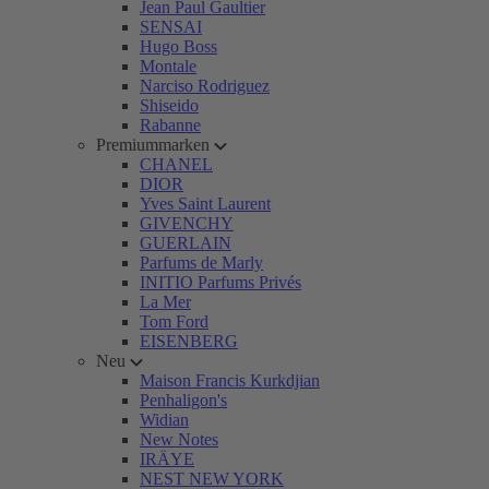
Jean Paul Gaultier
SENSAI
Hugo Boss
Montale
Narciso Rodriguez
Shiseido
Rabanne
Premiummarken
CHANEL
DIOR
Yves Saint Laurent
GIVENCHY
GUERLAIN
Parfums de Marly
INITIO Parfums Privés
La Mer
Tom Ford
EISENBERG
Neu
Maison Francis Kurkdjian
Penhaligon's
Widian
New Notes
IRÄYE
NEST NEW YORK