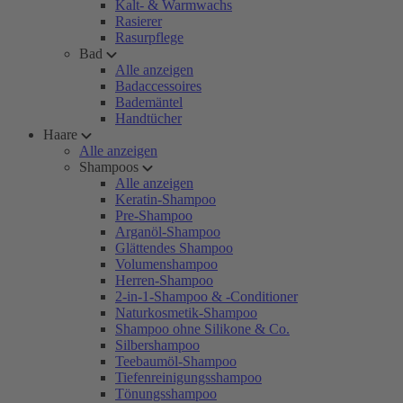
Kalt- & Warmwachs
Rasierer
Rasurpflege
Bad
Alle anzeigen
Badaccessoires
Bademäntel
Handtücher
Haare
Alle anzeigen
Shampoos
Alle anzeigen
Keratin-Shampoo
Pre-Shampoo
Arganöl-Shampoo
Glättendes Shampoo
Volumenshampoo
Herren-Shampoo
2-in-1-Shampoo & -Conditioner
Naturkosmetik-Shampoo
Shampoo ohne Silikone & Co.
Silbershampoo
Teebaumöl-Shampoo
Tiefenreinigungsshampoo
Tönungsshampoo