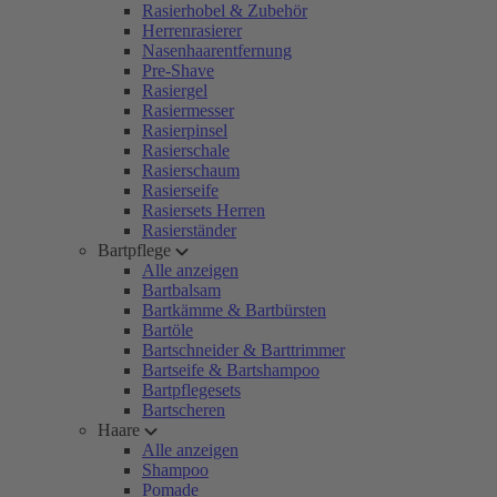
Rasierhobel & Zubehör
Herrenrasierer
Nasenhaarentfernung
Pre-Shave
Rasiergel
Rasiermesser
Rasierpinsel
Rasierschale
Rasierschaum
Rasierseife
Rasiersets Herren
Rasierständer
Bartpflege
Alle anzeigen
Bartbalsam
Bartkämme & Bartbürsten
Bartöle
Bartschneider & Barttrimmer
Bartseife & Bartshampoo
Bartpflegesets
Bartscheren
Haare
Alle anzeigen
Shampoo
Pomade