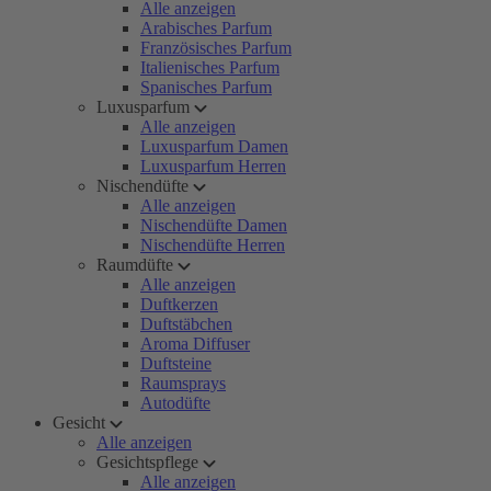
Alle anzeigen
Arabisches Parfum
Französisches Parfum
Italienisches Parfum
Spanisches Parfum
Luxusparfum
Alle anzeigen
Luxusparfum Damen
Luxusparfum Herren
Nischendüfte
Alle anzeigen
Nischendüfte Damen
Nischendüfte Herren
Raumdüfte
Alle anzeigen
Duftkerzen
Duftstäbchen
Aroma Diffuser
Duftsteine
Raumsprays
Autodüfte
Gesicht
Alle anzeigen
Gesichtspflege
Alle anzeigen