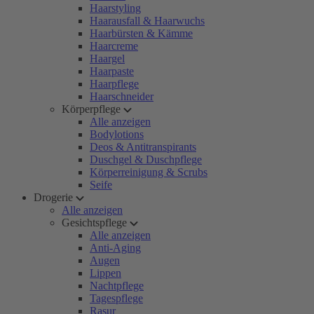
Haarstyling
Haarausfall & Haarwuchs
Haarbürsten & Kämme
Haarcreme
Haargel
Haarpaste
Haarpflege
Haarschneider
Körperpflege
Alle anzeigen
Bodylotions
Deos & Antitranspirants
Duschgel & Duschpflege
Körperreinigung & Scrubs
Seife
Drogerie
Alle anzeigen
Gesichtspflege
Alle anzeigen
Anti-Aging
Augen
Lippen
Nachtpflege
Tagespflege
Rasur