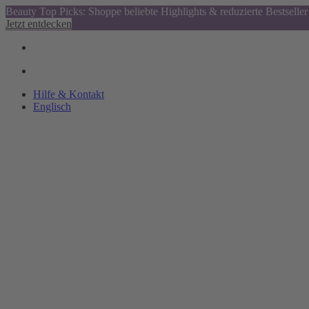
Beauty Top Picks: Shoppe beliebte Highlights & reduzierte Bestseller
Jetzt entdecken
Hilfe & Kontakt
Englisch