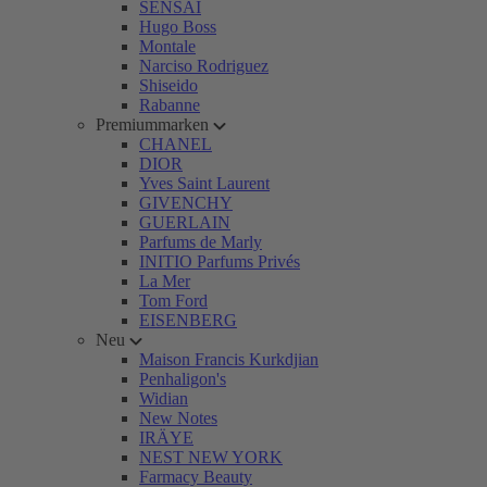
SENSAI
Hugo Boss
Montale
Narciso Rodriguez
Shiseido
Rabanne
Premiummarken
CHANEL
DIOR
Yves Saint Laurent
GIVENCHY
GUERLAIN
Parfums de Marly
INITIO Parfums Privés
La Mer
Tom Ford
EISENBERG
Neu
Maison Francis Kurkdjian
Penhaligon's
Widian
New Notes
IRÄYE
NEST NEW YORK
Farmacy Beauty