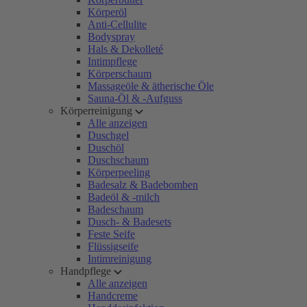
Körperöl
Anti-Cellulite
Bodyspray
Hals & Dekolleté
Intimpflege
Körperschaum
Massageöle & ätherische Öle
Sauna-Öl & -Aufguss
Körperreinigung
Alle anzeigen
Duschgel
Duschöl
Duschschaum
Körperpeeling
Badesalz & Badebomben
Badeöl & -milch
Badeschaum
Dusch- & Badesets
Feste Seife
Flüssigseife
Intimreinigung
Handpflege
Alle anzeigen
Handcreme