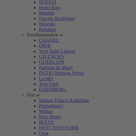
SENSAI
Hugo Boss
Montale
Narciso Rodriguez
Shiseido
Rabanne
Premiummarken
CHANEL
DIOR
Yves Saint Laurent
GIVENCHY
GUERLAIN
Parfums de Marly
INITIO Parfums Privés
La Mer
Tom Ford
EISENBERG
Neu
Maison Francis Kurkdjian
Penhaligon's
Widian
New Notes
IRÄYE
NEST NEW YORK
Ouai