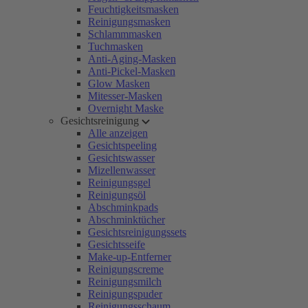
Feuchtigkeitsmasken
Reinigungsmasken
Schlammmasken
Tuchmasken
Anti-Aging-Masken
Anti-Pickel-Masken
Glow Masken
Mitesser-Masken
Overnight Maske
Gesichtsreinigung
Alle anzeigen
Gesichtspeeling
Gesichtswasser
Mizellenwasser
Reinigungsgel
Reinigungsöl
Abschminkpads
Abschminktücher
Gesichtsreinigungssets
Gesichtsseife
Make-up-Entferner
Reinigungscreme
Reinigungsmilch
Reinigungspuder
Reinigungsschaum