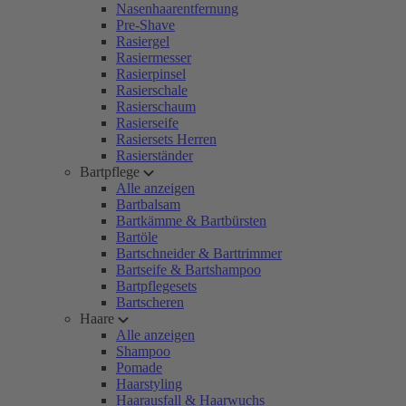
Nasenhaarentfernung
Pre-Shave
Rasiergel
Rasiermesser
Rasierpinsel
Rasierschale
Rasierschaum
Rasierseife
Rasiersets Herren
Rasierständer
Bartpflege
Alle anzeigen
Bartbalsam
Bartkämme & Bartbürsten
Bartöle
Bartschneider & Barttrimmer
Bartseife & Bartshampoo
Bartpflegesets
Bartscheren
Haare
Alle anzeigen
Shampoo
Pomade
Haarstyling
Haarausfall & Haarwuchs