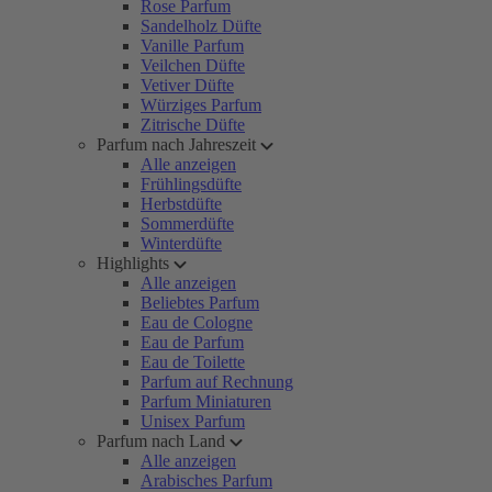
Rose Parfum
Sandelholz Düfte
Vanille Parfum
Veilchen Düfte
Vetiver Düfte
Würziges Parfum
Zitrische Düfte
Parfum nach Jahreszeit
Alle anzeigen
Frühlingsdüfte
Herbstdüfte
Sommerdüfte
Winterdüfte
Highlights
Alle anzeigen
Beliebtes Parfum
Eau de Cologne
Eau de Parfum
Eau de Toilette
Parfum auf Rechnung
Parfum Miniaturen
Unisex Parfum
Parfum nach Land
Alle anzeigen
Arabisches Parfum