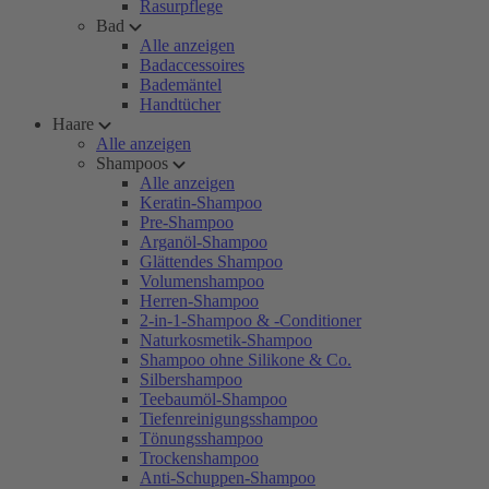
Rasurpflege
Bad
Alle anzeigen
Badaccessoires
Bademäntel
Handtücher
Haare
Alle anzeigen
Shampoos
Alle anzeigen
Keratin-Shampoo
Pre-Shampoo
Arganöl-Shampoo
Glättendes Shampoo
Volumenshampoo
Herren-Shampoo
2-in-1-Shampoo & -Conditioner
Naturkosmetik-Shampoo
Shampoo ohne Silikone & Co.
Silbershampoo
Teebaumöl-Shampoo
Tiefenreinigungsshampoo
Tönungsshampoo
Trockenshampoo
Anti-Schuppen-Shampoo