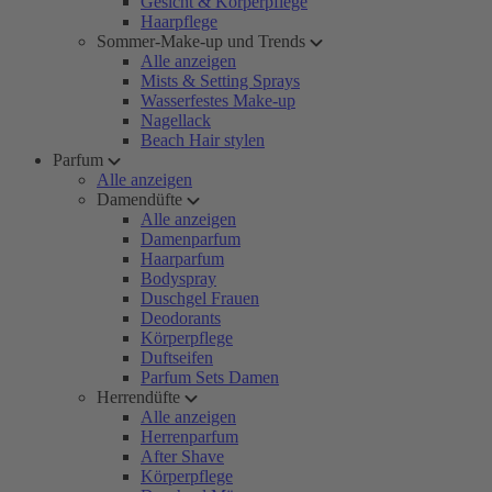
Gesicht & Körperpflege
Haarpflege
Sommer-Make-up und Trends
Alle anzeigen
Mists & Setting Sprays
Wasserfestes Make-up
Nagellack
Beach Hair stylen
Parfum
Alle anzeigen
Damendüfte
Alle anzeigen
Damenparfum
Haarparfum
Bodyspray
Duschgel Frauen
Deodorants
Körperpflege
Duftseifen
Parfum Sets Damen
Herrendüfte
Alle anzeigen
Herrenparfum
After Shave
Körperpflege