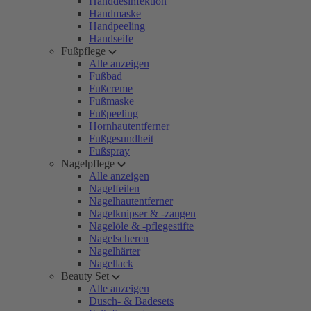
Handdesinfektion
Handmaske
Handpeeling
Handseife
Fußpflege
Alle anzeigen
Fußbad
Fußcreme
Fußmaske
Fußpeeling
Hornhautentferner
Fußgesundheit
Fußspray
Nagelpflege
Alle anzeigen
Nagelfeilen
Nagelhautentferner
Nagelknipser & -zangen
Nagelöle & -pflegestifte
Nagelscheren
Nagelhärter
Nagellack
Beauty Set
Alle anzeigen
Dusch- & Badesets