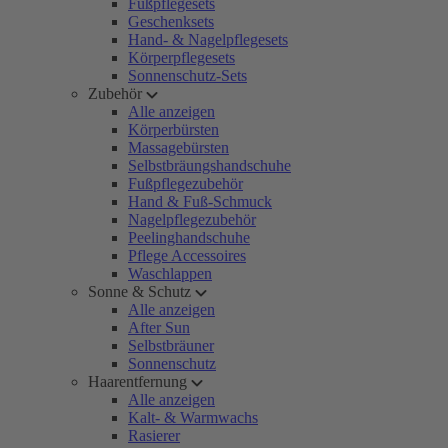
Fußpflegesets
Geschenksets
Hand- & Nagelpflegesets
Körperpflegesets
Sonnenschutz-Sets
Zubehör
Alle anzeigen
Körperbürsten
Massagebürsten
Selbstbräungshandschuhe
Fußpflegezubehör
Hand & Fuß-Schmuck
Nagelpflegezubehör
Peelinghandschuhe
Pflege Accessoires
Waschlappen
Sonne & Schutz
Alle anzeigen
After Sun
Selbstbräuner
Sonnenschutz
Haarentfernung
Alle anzeigen
Kalt- & Warmwachs
Rasierer