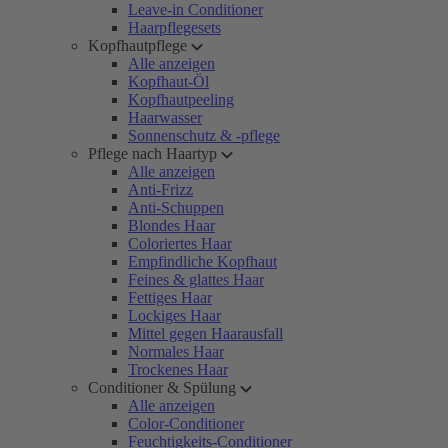
Leave-in Conditioner
Haarpflegesets
Kopfhautpflege
Alle anzeigen
Kopfhaut-Öl
Kopfhautpeeling
Haarwasser
Sonnenschutz & -pflege
Pflege nach Haartyp
Alle anzeigen
Anti-Frizz
Anti-Schuppen
Blondes Haar
Coloriertes Haar
Empfindliche Kopfhaut
Feines & glattes Haar
Fettiges Haar
Lockiges Haar
Mittel gegen Haarausfall
Normales Haar
Trockenes Haar
Conditioner & Spülung
Alle anzeigen
Color-Conditioner
Feuchtigkeits-Conditioner