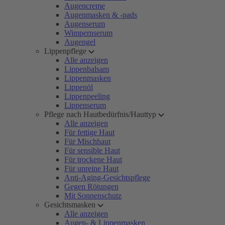
Augencreme
Augenmasken & -pads
Augenserum
Wimpernserum
Augengel
Lippenpflege
Alle anzeigen
Lippenbalsam
Lippenmasken
Lippenöl
Lippenpeeling
Lippenserum
Pflege nach Hautbedürfnis/Hauttyp
Alle anzeigen
Für fettige Haut
Für Mischhaut
Für sensible Haut
Für trockene Haut
Für unreine Haut
Anti-Aging-Gesichtspflege
Gegen Rötungen
Mit Sonnenschutz
Gesichtsmasken
Alle anzeigen
Augen- & Lippenmasken