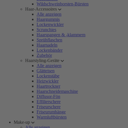
Wildschweinborsten-Bürsten
Haar-Accessoires
Alle anzeigen
Haargummis
Lockenwickler
Scrunchies
Haarspangen & -klammern
Sprühflaschen
Haarnadeln
Lockenbänder
Zubehör
Haarstyling-Geräte
Alle anzeigen
Glätteisen
Lockenstäbe
Heizwickler
Haartrockner
Haarschneidemaschine
Diffusor-Fön
Effilierschere
Friseurschere
Friseurumhänge
Warmluftbürsten
Make-up
Alle anzeigen