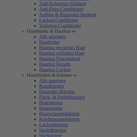
Anti-Schuppen-Spülung
Anti-Frizz-Conditioner
Aufbau & Reparatur Spülung
Locken-Conditioner
Volumen-Conditioner
Haarmaske & Haarkur
Alle anzeigen
Haarbutter
Haarkur trockenes Haar
Haarkur gefärbtes Haar
Haarkur Feuchtigkeit
Haarkur Keratin
Haarkur Locken
Haarbürsten & Kämme
Alle anzeigen
Rundbürsten
Detangler-Bürsten
Flach- & Paddelbürsten
Holzbürsten
Haarkämme
Haarschneidekämme
Kopfmassagebürsten
Lockenkämme
Skelettbürsten
Stielkämme