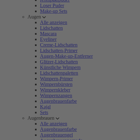
Loser Puder
Make-up Sets
Augen
Alle anzeigen
Lidschatten
Mascara
Eyeliner
Creme-Lidschatten
Lidschatten-Primer
Augen-Make-up-Entferner
Glitzer-Lidschatten
Künstliche Wimpern
Lidschattenpaletten
Wimpern-Primer
Wimpernbürsten
Wimpernkleber
Wimpernzangen
Augenbrauenfarbe
Kajal
Sets
Augenbrauen
Alle anzeigen
Augenbrauenfarbe
Augenbrauengel