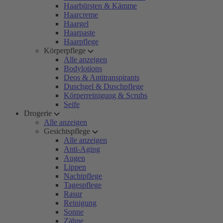
Haarbürsten & Kämme
Haarcreme
Haargel
Haarpaste
Haarpflege
Körperpflege
Alle anzeigen
Bodylotions
Deos & Antitranspirants
Duschgel & Duschpflege
Körperreinigung & Scrubs
Seife
Drogerie
Alle anzeigen
Gesichtspflege
Alle anzeigen
Anti-Aging
Augen
Lippen
Nachtpflege
Tagespflege
Rasur
Reinigung
Sonne
Zähne