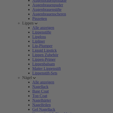
Augenbrauenpomade
Augenbrauenpuder
Augenbrauenstifte
Augenbrauenscheren
Pinzetten
Lippen
Alle anzeigen
Lippenstifte
Lipgloss
Lipliner
Lip-Plumper
Liquid Lipstick
Lippen Zubehör
Lippen-Primer
Lippenbalsam
Matter Lippenstift
Lippenstift-Sets
Nägel
Alle anzeigen
Nagellack
Base Coat
Top Coat
Nagelhärter
Nagelfeilen
Gel Nagellack