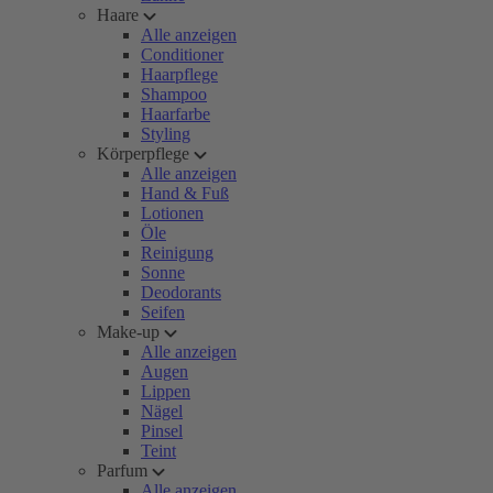
Haare
Alle anzeigen
Conditioner
Haarpflege
Shampoo
Haarfarbe
Styling
Körperpflege
Alle anzeigen
Hand & Fuß
Lotionen
Öle
Reinigung
Sonne
Deodorants
Seifen
Make-up
Alle anzeigen
Augen
Lippen
Nägel
Pinsel
Teint
Parfum
Alle anzeigen