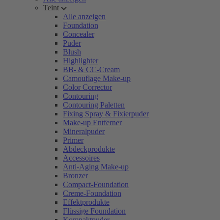
Teint
Alle anzeigen
Foundation
Concealer
Puder
Blush
Highlighter
BB- & CC-Cream
Camouflage Make-up
Color Corrector
Contouring
Contouring Paletten
Fixing Spray & Fixierpuder
Make-up Entferner
Mineralpuder
Primer
Abdeckprodukte
Accessoires
Anti-Aging Make-up
Bronzer
Compact-Foundation
Creme-Foundation
Effektprodukte
Flüssige Foundation
Kompaktpuder