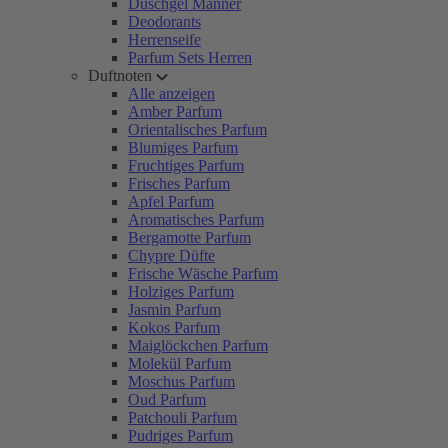
Duschgel Männer
Deodorants
Herrenseife
Parfum Sets Herren
Duftnoten
Alle anzeigen
Amber Parfum
Orientalisches Parfum
Blumiges Parfum
Fruchtiges Parfum
Frisches Parfum
Apfel Parfum
Aromatisches Parfum
Bergamotte Parfum
Chypre Düfte
Frische Wäsche Parfum
Holziges Parfum
Jasmin Parfum
Kokos Parfum
Maiglöckchen Parfum
Molekül Parfum
Moschus Parfum
Oud Parfum
Patchouli Parfum
Pudriges Parfum