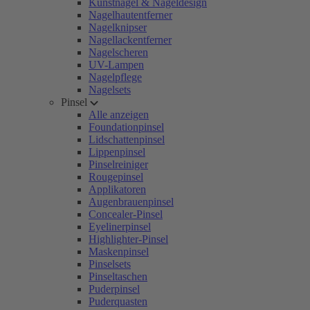
Kunstnägel & Nageldesign
Nagelhautentferner
Nagelknipser
Nagellackentferner
Nagelscheren
UV-Lampen
Nagelpflege
Nagelsets
Pinsel
Alle anzeigen
Foundationpinsel
Lidschattenpinsel
Lippenpinsel
Pinselreiniger
Rougepinsel
Applikatoren
Augenbrauenpinsel
Concealer-Pinsel
Eyelinerpinsel
Highlighter-Pinsel
Maskenpinsel
Pinselsets
Pinseltaschen
Puderpinsel
Puderquasten