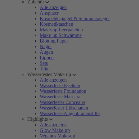
Zubehör
Alle anzeigen
Anspitzer
Kosmetikspiegel & Schminkspiegel
Kosmetiktaschen
Make-up Leerpaletten
Make-up Schwämme
Blotting Paper
Nägel
Augen
Lippen
Sets
Teint
Wasserfestes Make-up
Alle anzeigen
Wasserfeste Eyeliner
Wasserfeste Foundation
Wasserfeste Mascara
Wasserfester Concealer
Wasserfester Lidschatten
Wasserfeste Augenbrauenstifte
Highlights
Alle anzeigen
Glow Make-up
Veganes Make-up