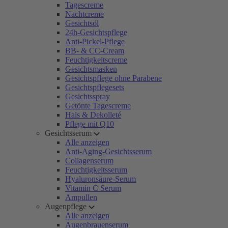
Tagescreme
Nachtcreme
Gesichtsöl
24h-Gesichtspflege
Anti-Pickel-Pflege
BB- & CC-Cream
Feuchtigkeitscreme
Gesichtsmasken
Gesichtspflege ohne Parabene
Gesichtspflegesets
Gesichtsspray
Getönte Tagescreme
Hals & Dekolleté
Pflege mit Q10
Gesichtsserum
Alle anzeigen
Anti-Aging-Gesichtsserum
Collagenserum
Feuchtigkeitsserum
Hyaluronsäure-Serum
Vitamin C Serum
Ampullen
Augenpflege
Alle anzeigen
Augenbrauenserum