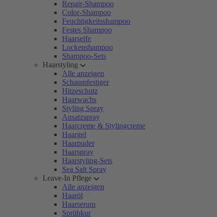
Repair-Shampoo
Color-Shampoo
Feuchtigkeitsshampoo
Festes Shampoo
Haarseife
Lockenshampoo
Shampoo-Sets
Haarstyling
Alle anzeigen
Schaumfestiger
Hitzeschutz
Haarwachs
Styling Spray
Ansatzspray
Haarcreme & Stylingcreme
Haargel
Haarpuder
Haarspray
Haarstyling-Sets
Sea Salt Spray
Leave-In Pflege
Alle anzeigen
Haaröl
Haarserum
Sprühkur