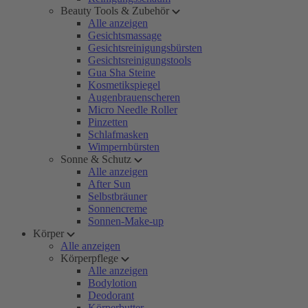
Beauty Tools & Zubehör
Alle anzeigen
Gesichtsmassage
Gesichtsreinigungsbürsten
Gesichtsreinigungstools
Gua Sha Steine
Kosmetikspiegel
Augenbrauenscheren
Micro Needle Roller
Pinzetten
Schlafmasken
Wimpernbürsten
Sonne & Schutz
Alle anzeigen
After Sun
Selbstbräuner
Sonnencreme
Sonnen-Make-up
Körper
Alle anzeigen
Körperpflege
Alle anzeigen
Bodylotion
Deodorant
Körperbutter